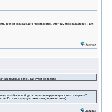
лить себя от окружающего пространства. Этот симптом характерен и для
Записан
очные половые связи. Так будет со всяким!
ироде способов освободить шарик не нарушая целостности веревки?
тье. Есть ли в природе такая сила, наука не знает)
Записан