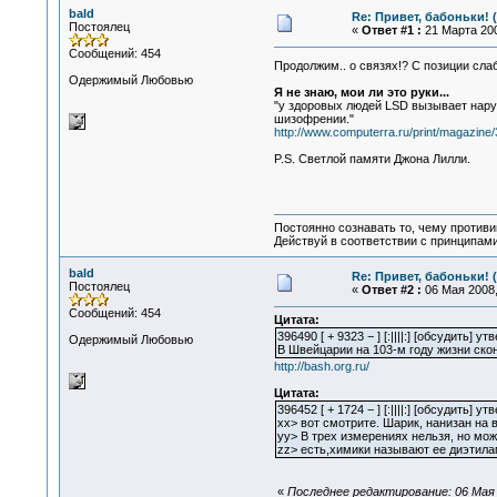
bald
Re: Привет, бабоньки! 
Постоялец
«
Ответ #1 :
21 Марта 200
Сообщений: 454
Продолжим.. о связях!? С позиции сла
Одержимый Любовью
Я не знаю, мои ли это руки...
"у здоровых людей LSD вызывает наруш
шизофрении."
http://www.computerra.ru/print/magazine
P.S. Светлой памяти Джона Лилли.
Постоянно сознавать то, чему проти
Действуй в соответствии с принципам
bald
Re: Привет, бабоньки! 
Постоялец
«
Ответ #2 :
06 Мая 2008,
Сообщений: 454
Цитата:
396490 [ + 9323 − ] [:||||:] [обсудить] 
Одержимый Любовью
В Швейцарии на 103-м году жизни ско
http://bash.org.ru/
Цитата:
396452 [ + 1724 − ] [:||||:] [обсудить] 
xx> вот смотрите. Шарик, нанизан на
yy> В трех измерениях нельзя, но можн
zz> есть,химики называют ее диэтила
«
Последнее редактирование: 06 Мая 2