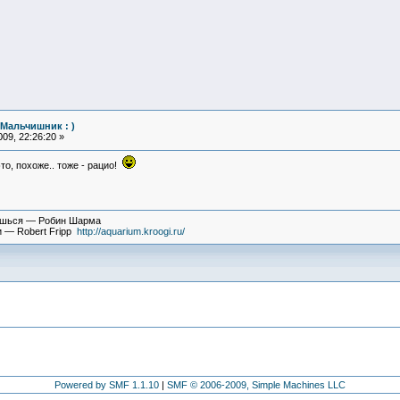
(Мальчишник : )
09, 22:26:20 »
о, похоже.. тоже - рацио!
вишься — Робин Шарма
и — Robert Fripp
http://aquarium.kroogi.ru/
Powered by SMF 1.1.10
|
SMF © 2006-2009, Simple Machines LLC