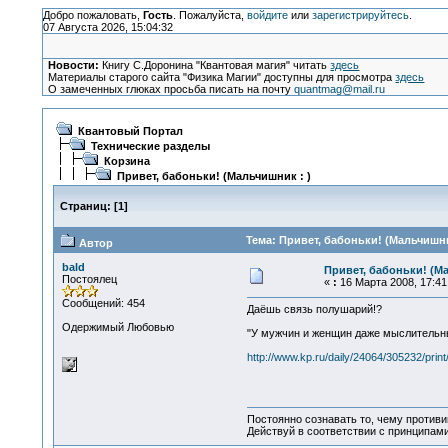
Добро пожаловать,
Гость
. Пожалуйста,
войдите
или
зарегистрируйтесь
.
07 Августа 2026, 15:04:32
Новости:
Книгу С.Доронина "Квантовая магия" читать
здесь
Материалы старого сайта "Физика Магии" доступны для просмотра
здесь
О замеченных глюках просьба писать на почту
quantmag@mail.ru
Квантовый Портал
Технические разделы
Корзина
Привет, бабоньки! (Мальчишник : )
Страниц:
[
1
]
Тема: Привет, бабоньки! (Мальчишни
Автор
bald
Привет, бабоньки! (Ма
Постоялец
«
:
16 Марта 2008, 17:41
Сообщений: 454
Даёшь связь полушарий!?
Одержимый Любовью
"У мужчин и женщин даже мыслительный
http://www.kp.ru/daily/24064/305232/print
Постоянно сознавать то, чему проти
Действуй в соответствии с принципам