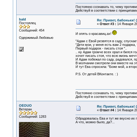
Постоянно сознавать то, чему проти
Действуй в соответствии с принципам
bald
Re: Привет, бабоньки! 
Постоялец
«
Ответ #3 :
14 Января 20
Сообщений: 454
И опять о красавиц.ах!
Одержимый Любовью
"Адам с Евой резвятся в саду, спускает
"Дети мои, у меня есть вам 2 подарка,
Первый подарок - писать стоя "..
.. ну Адам громче всех орал и бился го
хочет писать стоя, что всю жизнь мечт
И Адам побежал по саду, радовался, пр
В молчании смотрели они вместе на эт
И тут Ева спросила: "Боже мой, а второ
P.S. От детей ВКонтакте. : )
Постоянно сознавать то, чему проти
Действуй в соответствии с принципам
OEOUO
Re: Привет, бабоньки! 
Ветеран
«
Ответ #4 :
14 Января 20
Сообщений: 1283
Обрадовалась Ева и тут же вкусно их п
А что, можно было, да?...