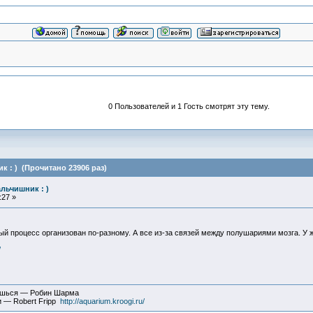
0 Пользователей и 1 Гость смотрят эту тему.
к : ) (Прочитано 23906 раз)
льчишник : )
:27 »
 процесс организован по-разному. А все из-за связей между полушариями мозга. У же
/
вишься — Робин Шарма
и — Robert Fripp
http://aquarium.kroogi.ru/