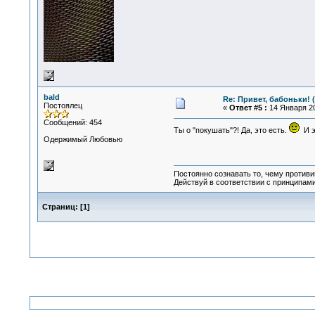
bald
Re: Привет, бабоньки! 
Постоялец
«
Ответ #5 :
14 Января 20
Сообщений: 454
Ты о "покушать"?! Да, это есть.
И эт
Одержимый Любовью
Постоянно сознавать то, чему проти
Действуй в соответствии с принципам
Страниц:
[
1
]