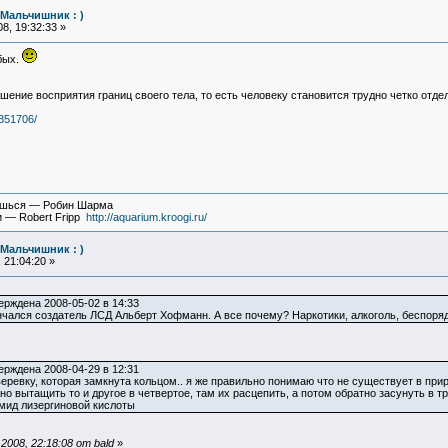
(Мальчишник : )
8, 19:32:33 »
бых.
ение восприятия границ своего тела, то есть человеку становится трудно четко отде
/351706/
вишься — Робин Шарма
и — Robert Fripp
http://aquarium.kroogi.ru/
(Мальчишник : )
 21:04:20 »
утверждена 2008-05-02 в 14:33
нчался создатель ЛСД Альберт Хофманн. А все почему? Наркотики, алкоголь, беспоряд
утверждена 2008-04-29 в 12:31
 веревку, которая замкнута кольцом.. я же правильно понимаю что не существует в пр
о вытащить то и другое в четвертое, там их расцепить, а потом обратно засунуть в тре
мид лизергиновой кислоты
008, 22:18:08 от bald
»