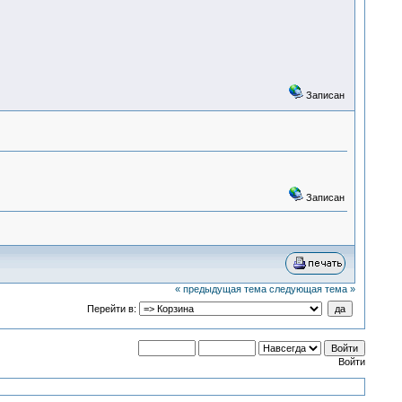
Записан
Записан
« предыдущая тема
следующая тема »
Перейти в:
Войти