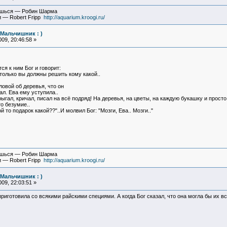
вишься — Робин Шарма
и — Robert Fripp
http://aquarium.kroogi.ru/
(Мальчишник : )
09, 20:46:58 »
ся к ним Бог и говорит:
 только вы должны решить кому какой..
ловой об деревья, что он
ал. Ева ему уступила..
ыгал, кричал, писал на всё подряд! На деревья, на цветы, на каждую букашку и просто
о безумие..
й то подарок какой??"..И молвил Бог: "Мозги, Ева.. Мозги.."
вишься — Робин Шарма
и — Robert Fripp
http://aquarium.kroogi.ru/
(Мальчишник : )
09, 22:03:51 »
риготовила со всякими райскими специями. А когда Бог сказал, что она могла бы их вст