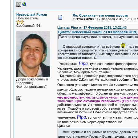
Невесёлый Роман
Re: Сознание - это очень просто
Пользователь
«
Ответ #289 :
17 Февраля 2019, 17:03:37
Сообщений: 94
Цитата: Pipa от 17 Февраля 2019, 13:21:43
Цитата: Невесёлый Роман от 03 Февраля 2019, 
Так что хочет наука или не хочет, но науке есть
С природой сознания и так всё ясно
, т.к. 
конкретика - определить, что человек думает и ка
(вегетативных ганглиев), имеющую несомненное с
не приходится говорить.
Pipa
Уважаемая,
, тута есть чисто философские
Человеке, даже вне учёта знаний нейро-механизмо
Человеке. Мои аргументы таковы:
Ключевой концепцией в рассмотрении этого воп
Добро пожаловать в
что согласно С.Крипке, Метафизикой вообще и При
"Зверинец
Онтология
(которую Крипке отнёс к понятиям мо
Факторпространтв"
таким образом, первым американским аналитич
области метафизики)
. В более детальном рассм
«возможность»
, как мыслимое умом поле деятел
являющие
Субъективную Реальность (СР)
в пре
действительности. Из этого со всей очевидностью
имеет Подобие и со своей собственной Природой,
возможности Истинно Объективно представлять к П
Pipa
уважаемая,
, вспомнить, что я вам писал пр
Истине познанием через существование.
Цитата:
Все научные и социальные сферы, должны в Исти
цельность явления Грозы и Волны такова, что вне