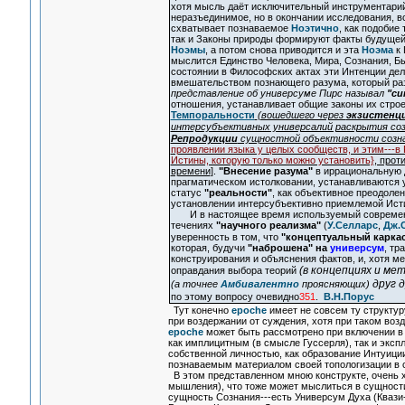
хотя мысль даёт исключительный инструментарий
неразъединимое, но в окончании исследования, 
схватывает познаваемое
Ноэтично
, как подобие
так и Законы природы формируют факты будущей
Ноэмы
, а потом снова приводится и эта
Ноэма
к 
мыслится Единство Человека, Мира, Сознания, Б
состоянии в Философских актах эти Интенции де
вмешательством познающего разума, который ра
представление об универсуме Пирс называл
"си
отношения, устанавливает общие законы их строе
Темпоральности
(вошедшего через
экзистенц
интерсубъективных универсалий раскрытия соз
Репродукции
сущностной объективности созна
проявлении языка у целых сообществ, и этим---в
Истины, которую только можно установить}
, прот
времени
].
"Внесение разума"
в иррациональную д
прагматическом истолковании, устанавливаются
статус
"реальности"
, как объективное преодоле
установлении интерсубъективно приемлемой Исти
И в настоящее время используемый современ
течениях
"научного реализма"
(
У.Селларс
,
Дж.
уверенность в том, что
"концептуальный карка
которая, будучи
"наброшена" на
универсум
, тр
конструирования и объяснения фактов, и, хотя м
(в концепциях и ме
оправдания выбора теорий
друг д
(а точнее
Амбивалентно
проясняющих)
по этому вопросу очевидно
351
.
В.Н.Порус
Тут конечно
epoche
имеет не совсем ту структур
при воздержании от суждения, хотя при таком во
epoche
может быть рассмотрено при включении в п
как имплицитным (в смысле Гуссерля), так и экс
собственной личностью, как образование Интуици
познаваемым материалом своей топологизации в с
В этом представленном мною конструкте, очень х
мышления), что тоже может мыслиться в сущности
сущность Сознания---есть Универсум Духа (Квази-