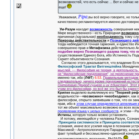
возможностей, что есть сейчас ... Вот и сейчас н
еще!
Pipa
Уважаемая,
,вы всё верно говорите, но толь
качественно регламентируется именно достоверно
Ум-Разум
находит
возможность
совершения нек
Мире вещественного---есть Природная
возможно
причинная
(каузальная)
необходимость
тому слу
Природы действительности
и
Познающего дей
тогда наблюдается точная гармония, и единство И
совершенно прав и
Метафизика
действительно Ан
подобие верно Познающего разума тому, что е
существования Единого Бога, ибо Истинность Подо
Скрипт объективности Сознания.
Согласно этого доказывается, что владение Ест
Философский Трактат Витгенштейна
Монадичес
мыслей. --- Философия не теория, а деятельность.
не “философские предложения”, но прояснение п
именно так, ибо (
ЛФТ
)
6.53
.
Правильным методом ф
следовательно, ничего кроме предложений естеств
Онтологию Природ сущего и их Единство)
. Этот
учим его философии, но всё же это был бы единс
Крипке
выделило выявляемую его
"Теорией реф
модальности---
«возможно» «необходимо
», как 
философом, открыто заявившим о том, что он зан
прав, ибо в
этом случае определяется аппеляция 
тот же объект максимально возможно во всех во
проявлении языка у целых сообществ
, и этим---Р
Истины
, которую только можно установить.
И потому, имеющийся у человека Разум, Сознание
Принципа системности
и
Принципа соответст
сознания, иначе все усилия науки в познании уст
Максимой---Антропологическую Парадигму, а наука
факт тупейшей и бессмысленно-одиозной конкуре
кастрюлеголовость вразумить. РЫДАЛЪ
.