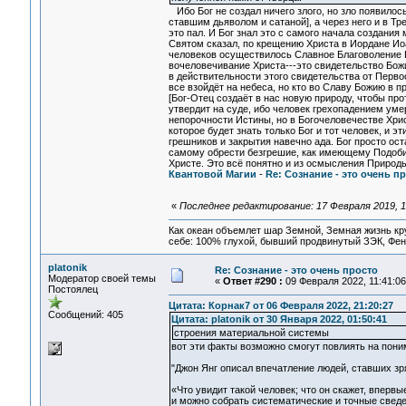
Ибо Бог не создал ничего злого, но зло появило
ставшим дьяволом и сатаной], а через него и в Тр
это пал. И Бог знал это с самого начала создания 
Святом сказал, по крещению Христа в Иордане И
человеков осуществилось Славное Благоволение Б
вочеловечивание Христа---это свидетельство Божи
в действительности этого свидетельства от Перво
все взойдёт на небеса, но кто во Славу Божию в п
[Бог-Отец создаёт в нас новую природу, чтобы про
утвердит на суде, ибо человек грехопадением уме
непорочности Истины, но в Богочеловечестве Хрис
которое будет знать только Бог и тот человек, и 
грешников и закрытия навечно ада. Бог просто ос
самому обрести безгрешие, как имеющему Подобие
Христе. Это всё понятно и из осмысления Природы
Квантовой Магии
-
Re: Сознание - это очень п
«
Последнее редактирование: 17 Февраля 2019, 
Как океан объемлет шар Земной, Земная жизнь кру
себе: 100% глухой, бывший продвинутый ЗЭК, Фен
platonik
Re: Сознание - это очень просто
Модератор своей темы
«
Ответ #290 :
09 Февраля 2022, 11:41:06
Постоялец
Цитата: Корнак7 от 06 Февраля 2022, 21:20:27
Сообщений: 405
Цитата: platonik от 30 Января 2022, 01:50:41
строения материальной системы
вот эти факты возможно смогут повлиять на пон
"Джон Янг описал впечатление людей, ставших зр
«Что увидит такой человек; что он скажет, вперв
и можно собрать систематические и точные сведен