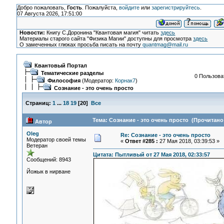
Добро пожаловать,
Гость
. Пожалуйста,
войдите
или
зарегистрируйтесь
.
07 Августа 2026, 17:51:00
Новости:
Книгу С.Доронина "Квантовая магия" читать
здесь
Материалы старого сайта "Физика Магии" доступны для просмотра
здесь
О замеченных глюках просьба писать на почту
quantmag@mail.ru
Квантовый Портал
Тематические разделы
0 Пользоват
Философия
(Модератор:
Корнак7
)
Сознание - это очень просто
Страниц:
1
...
18
19
[
20
]
Все
Тема: Сознание - это очень просто (Прочитано 
Автор
Oleg
Re: Сознание - это очень просто
Модератор своей темы
«
Ответ #285 :
27 Мая 2018, 03:39:53 »
Ветеран
Цитата: Пытливый от 27 Мая 2018, 02:33:57
Сообщений: 8943
Йожык в нирване