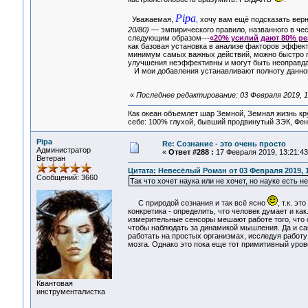
Pipa
Уважаемая,
, хочу вам ещё подсказать вер
20/80)
— эмпирического правило, названного в че
следующим образом---
«20% усилий дают 80% ре
как базовая установка в анализе факторов эффект
минимум самых важных действий, можно быстро по
улучшения неэффективны и могут быть неоправ
И мои добавления устанавливают полноту данной
«
Последнее редактирование: 03 Февраля 2019, 
Как океан объемлет шар Земной, Земная жизнь кру
себе: 100% глухой, бывший продвинутый ЗЭК, Фен
Pipa
Re: Сознание - это очень просто
Администратор
«
Ответ #288 :
17 Февраля 2019, 13:21:43
Ветеран
Цитата: Невесёлый Роман от 03 Февраля 2019, 1
Сообщений: 3660
Так что хочет наука или не хочет, но науке есть 
С природой сознания и так всё ясно
, т.к. э
конкретика - определить, что человек думает и как
измерительные сенсоры мешают работе того, что 
чтобы наблюдать за динамикой мышления. Да и сам
работать на простых организмах, исследуя работу
мозга. Однако это пока еще тот примитивный урове
Квантовая
инструменталистка