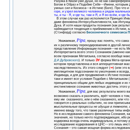
Разума в Квази-уме Души, но не как самореферен
Богом в Образ и Подобие Себе---Имени, которым 
умных сил и Космоса---в Истине (Боге). Про что и
горе, и узрел великого человека и рядом маленько
ты, и ты - Я, и где ты, там и Я, и Я во всём, и гд
В этом случае как раз исполняется Принцип Инв
даже феномена Интерсубъективности, как Интуиц
Духа. И хотя наши продукты познания (как резул
наблюдается тенденция к приближению к Истине, к
(Стэнфорд) согласно
Бесконечного семиозиса 
Pipa
Уважаемая,
, прошу вас понять, что сам
их к различному перекодироваению в другой личнос
представление Информации познания---не есть Ме
Интерпретанта всего этого Сознанием
(именно ка
всем признакам Метаязыка, согласно вообще мак
Д.И.Дубровского
). И только
∃∀
форма Мета-организ
котором представленна и вся апперцептивная мас
наследственность. Из этого следует (
⇒
) (или это в
имплицитном подсознании по умолчанию и всегда, 
Индивида, и для для продвижения к Истине познан
таки и имеет все условия Подобия с Метаязыком (
принципиально общим для любых индивидов и их г
инстинктивное сознание животных достичь этого у
Pipa
Уважаемая,
, для вас результаты моего 
возможно сказать и различить, врёт человек о том,
ему им сказанного, или о нём сказанного, или чт
говорится о реальных событиях, но они приписыв
мыслительные процессы не идущие в темноте, и
именно ввиду того, что такие различные типы ин
Но в исследовании самого феномена Сознания, ка
значения, но только нечто подтверждающее, ибо 
кодировка всегда очень индивидуальна, и потом
исследование кодирования в ЦНС---это лишь инс
Сознания---это самая мощная форма исследования