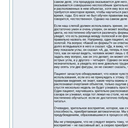
самом деле, эта процедура оказывается для него
оказывается совершенно неспособным зрительно в
и расположенных в нем объектах, хотя ему все из
требуется некоторое время, чтобы научиться рас
время, годы. Его мозг не был обучен правилам ви
говорится, «естественно». Однако на самом деле
Если наш слепой должен использовать зрение, он 
достаточно умен и очень упорен, он может вообщ
цвета, но постепенно обучается различать формы.
увидит, что есть разница между полоской и ее фо
правильно назвать ее. Например, один пациент, ко
золотой. На вопрос «Какой он формы?» он ответил:
долго вглядывался в него и сказал: «Да, я вижу, чт
ему показали углы, он сказал: «А, да, теперь я 
того, как он начал видеть, человек может лишь с
задать ему вопрос, как он это делает, он может о
острых угла, а у другого – четыре». Однако он мо
незначительно, а увидеть его мне довольно труд
ему опять эти две фигуры, он не сможет сказать, ч
Пациент зачастую обнаруживает, что новое чувст
использования, если его не принуждать к этому. 
правилам видения, не знает, какие черты важны и
распознавал очертания объектов, только ощупав р
спустя несколько недель он будет узнавать прост
Один пациент, научившись зрительно распознавать
сахара он узнавал, когда тот лежал на столе, но 
постепенно обучаться: если их достаточно побужд
читать».
Очевидно, зрительное восприятие, которое, как с
способность, приобретаемая автоматически. Мы в
предубеждениям, образовавшимся в процессе об
Мы не утверждаем, что не следует верить тому, чт
восприятие – не пассивный акт, а скорее приобр