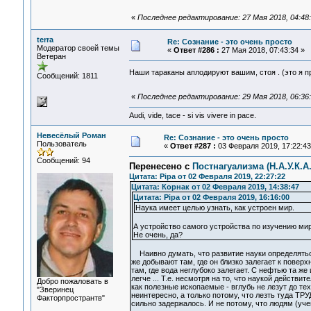
«
Последнее редактирование: 27 Мая 2018, 04:48:
terra
Re: Сознание - это очень просто
Модератор своей темы
«
Ответ #286 :
27 Мая 2018, 07:43:34 »
Ветеран
Наши тараканы аплодируют вашим, стоя . (это я п
Сообщений: 1811
«
Последнее редактирование: 29 Мая 2018, 06:36:
Audi, vide, tace - si vis vivere in pace.
Невесёлый Роман
Re: Сознание - это очень просто
Пользователь
«
Ответ #287 :
03 Февраля 2019, 17:22:43
Сообщений: 94
Перенесено с
Постнагуализма (Н.А.У.К.А
Цитата: Pipa от 02 Февраля 2019, 22:27:22
Цитата: Корнак от 02 Февраля 2019, 14:38:47
Цитата: Pipa от 02 Февраля 2019, 16:16:00
Наука имеет целью узнать, как устроен мир.
А устройство самого устройства по изучению ми
Не очень, да?
Наивно думать, что развитие науки определяться ч
же добывают там, где он близко залегает к поверх
там, где вода неглубоко залегает. С нефтью та же 
легче ... Т.е. несмотря на то, что наукой действ
Добро пожаловать в
как полезные ископаемые - вглубь не лезут до тех
"Зверинец
неинтересно, а только потому, что лезть туда ТР
Факторпространтв"
сильно задержалось. И не потому, что людям (уче