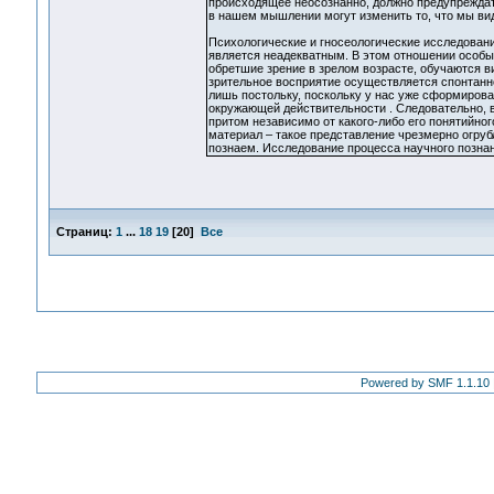
происходящее неосознанно, должно предупреждать
в нашем мышлении могут изменить то, что мы ви
Психологические и гносеологические исследовани
является неадекватным. В этом отношении особый
обретшие зрение в зрелом возрасте, обучаются ви
зрительное восприятие осуществляется спонтанно
лишь постольку, поскольку у нас уже сформиров
окружающей действительности . Следовательно, 
притом независимо от какого-либо его понятийно
материал – такое представление чрезмерно огрубл
познаем. Исследование процесса научного позна
Страниц:
1
...
18
19
[
20
]
Все
Powered by SMF 1.1.10