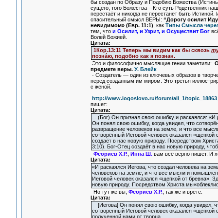
бы создан по Образу и Подобию Божества (Истины 
сущего, того Божества---Кто суть Родственник на
перестаёт и никогда не перестанет быть Истиной.
спасительный смысл ВЕРЫ:
“Дорогу осилит Иду
невидимом» (Евр. 11:1)
, как
Типы Смысла чере
тем, что
и Осилит, и Узрит, и Осуществит Бог
всё
Волей Божией.
Цитата:
1Кор.13:11 Теперь мы видим как бы сквозь
ту
познáю, подобно как я познан.
Это и философично мыслящие гении заметили:
О
предмете веры.
У. Блейк
- Создатель — один из ключевых образов в творч
перед созданным им миром. Это третья иллюстрир
с женой.
http://www.logoslovo.ru/forum/all_1/topic_1886
пишет:
Цитата:
... (Бог) Он признал свою ошибку и раскаялся: «И
Он понял свою ошибку, когда увидел, что сотворё
развращение человеков на земле, и что все мысли
сотворённый Иеговой человек оказался «щепкой о
создаёт в нас новую природу. Посредством Христа
3:10). Бог-Отец создаёт в нас новую природу, что
Феориев Х.Р.
,
Инна Ш.
вам всё верно пишет. И хо
Цитата:
«И раскаялся Иегова, что создал человека на земл
человеков на земле, и что все мысли и помышлени
Иеговой человек оказался «щепкой от бревна». Зд
новую природу. Посредством Христа мы«облеклись 
Но тут же вы,
Феориев Х.Р.
, так же и врёте:
Цитата:
[Иегова] Он понял свою ошибку, когда увидел, чт
сотворённый Иеговой человек оказался «щепкой от
полученной нами от творца.