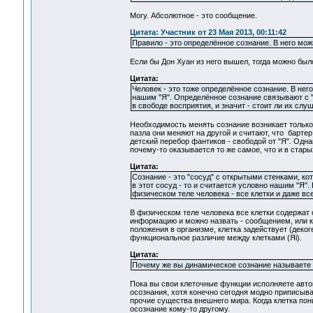
Могу. Абсолютное - это сообщение.
Цитата: Участник от 23 Мая 2013, 00:11:42
Правило - это определённое сознание. В него мож
Если бы Дон Хуан из него вышел, тогда можно было
Цитата:
Человек - это тоже определённое сознание. В нег
нашим "Я". Определённое сознание связывают с "Я
в свободе восприятия, и значит - стоит ли их сл
Необходимость менять сознание возникает только
пазла они меняют на другой и считают, что бартер 
детский перебор фантиков - свободой от "Я". Одн
почему-то оказывается то же самое, что и в старых
Цитата:
Сознание - это "сосуд" с открытыми стенками, к
в этот сосуд - то и считается условно нашим "Я". 
физическом теле человека - все клетки и даже вс
В физическом теле человека все клетки содержат 
информацию и можно назвать - сообщением, или к
положения в организме, клетка задействует (деког
функциональное различие между клетками (Яi).
Цитата:
Почему же вы динамическое сознание называете 
Пока вы свои клеточные функции исполняете автом
осознания, хотя конечно сегодня модно приписыват
прочие существа внешнего мира. Когда клетка по
осознание кому-то другому.