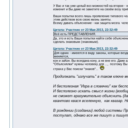
У Вас и так уже целый воз можностей на второе - 
изменит и Вы даже не заметите на своём возу приб
Ваши попытки всего лишь проявление типового чел
этим действом всю свою жизнь заняты.
Всему давать объяснение - как защита мозга чело
Цитата: Участник от 23 Мая 2013, 22:32:49
Всё есть ПРЕДСТАВЛЕНИЯ.
Да, это и есть Ваши попытки найти себе объяснени
сделать знаковым (знакомым).
Цитата: Участник от 23 Мая 2013, 22:32:49
Для одних - имеются в виду законы, которые везд
меняется,
кон и заКон. Вы всегдана кону, а не вне его. Даже 
"Объяснялки" нужны человеку для ..., поэтому Вы
страха у Вас поиски "знаков"...
Продолжать "излучать" в таком ключе мо
И бесполезная "Игра в словечки" как бесп
И бесполезно искать смысл жизни (вооб
не сможет вразумительно объяснить (даж
квантово квася вселенную, как квазар. 
В рождении (создании) любой системы Пр
постулат, однако все же пишут и пишут