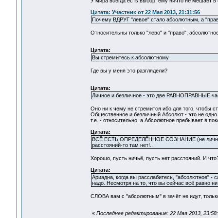
У мира всегда есть выбор, ему ничто не мешает в
Цитата: Участник от 22 Мая 2013, 21:31:56
Почему ВДРУГ "левое" стало абсолютным, а "прав
Относительны только "лево" и "право", абсолютное
Цитата:
Вы стремитесь к абсолютному
Где вы у меня это разглядели?
Цитата:
Личное и безличное - это две РАВНОПРАВНЫЕ част
Оно ни к чему не стремится ибо для того, чтобы с
Общественное и безличный Абсолют - это не одно 
т.е. - относительно, а Абсолютное пребывает в пок
Цитата:
ВСЁ ЕСТЬ ОПРЕДЕЛЁННОЕ СОЗНАНИЕ (не личное, н
расстояний-то там нет!..
Хорошо, пусть ничьё, пусть нет расстояний. И что
Цитата:
Ариадна, когда вы расслабитесь, "абсолютное" - 
надо. Несмотря на то, что вы сейчас всё равно ни
СЛОВА вам с "абсолютным" в зачёт не идут, толь
«
Последнее редактирование: 22 Мая 2013, 23:58