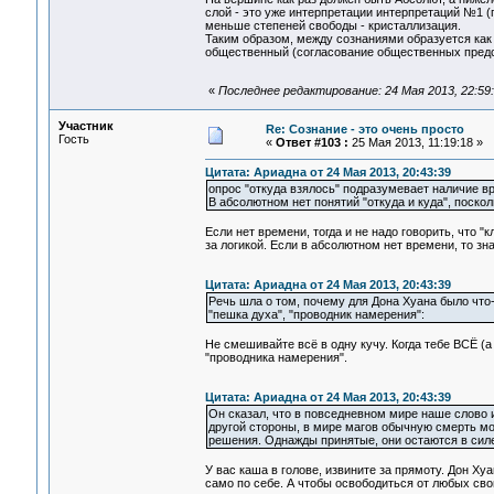
слой - это уже интерпретации интерпретаций №1 (
меньше степеней свободы - кристаллизация.
Таким образом, между сознаниями образуется как 
общественный (согласование общественных предс
«
Последнее редактирование: 24 Мая 2013, 22:59
Участник
Re: Сознание - это очень просто
Гость
«
Ответ #103 :
25 Мая 2013, 11:19:18 »
Цитата: Ариадна от 24 Мая 2013, 20:43:39
опрос "откуда взялось" подразумевает наличие в
В абсолютном нет понятий "откуда и куда", поскол
Если нет времени, тогда и не надо говорить, что "к
за логикой. Если в абсолютном нет времени, то знач
Цитата: Ариадна от 24 Мая 2013, 20:43:39
Речь шла о том, почему для Дона Хуана было что-то
"пешка духа", "проводник намерения":
Не смешивайте всё в одну кучу. Когда тебе ВСЁ (а н
"проводника намерения".
Цитата: Ариадна от 24 Мая 2013, 20:43:39
Он сказал, что в повседневном мире наше слово
другой стороны, в мире магов обычную смерть мо
решения. Однажды принятые, они остаются в силе
У вас каша в голове, извините за прямоту. Дон Ху
само по себе. А чтобы освободиться от любых сво