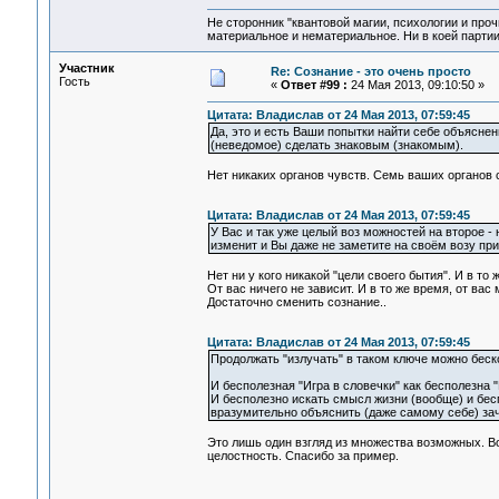
Не сторонник "квантовой магии, психологии и проч
материальное и нематериальное. Ни в коей партии
Участник
Re: Сознание - это очень просто
Гость
«
Ответ #99 :
24 Мая 2013, 09:10:50 »
Цитата: Владислав от 24 Мая 2013, 07:59:45
Да, это и есть Ваши попытки найти себе объяснен
(неведомое) сделать знаковым (знакомым).
Нет никаких органов чувств. Семь ваших органов
Цитата: Владислав от 24 Мая 2013, 07:59:45
У Вас и так уже целый воз можностей на второе - 
изменит и Вы даже не заметите на своём возу при
Нет ни у кого никакой "цели своего бытия". И в то 
От вас ничего не зависит. И в то же время, от вас
Достаточно сменить сознание..
Цитата: Владислав от 24 Мая 2013, 07:59:45
Продолжать "излучать" в таком ключе можно беск
И бесполезная "Игра в словечки" как бесполезна 
И бесполезно искать смысл жизни (вообще) и бе
вразумительно объяснить (даже самому себе) за
Это лишь один взгляд из множества возможных. В
целостность. Спасибо за пример.