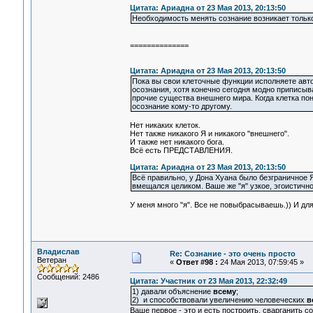
Цитата: Ариадна от 23 Мая 2013, 20:13:50
Необходимость менять сознание возникает только
==============
Цитата: Ариадна от 23 Мая 2013, 20:13:50
Пока вы свои клеточные функции исполняете автом
осознания, хотя конечно сегодня модно приписыват
прочие существа внешнего мира. Когда клетка по
осознание кому-то другому.
Нет никаких клеток.
Нет также никакого Я и никакого "внешнего".
И также нет никакого бога.
Всё есть ПРЕДСТАВЛЕНИЯ.
Цитата: Ариадна от 23 Мая 2013, 20:13:50
Всё правильно, у Дона Хуана было безграничное Я
вмещался целиком. Ваше же "я" узкое, эгоистично
У меня много "я". Все не повыбрасываешь.)) И для
Владислав
Re: Сознание - это очень просто
Ветеран
«
Ответ #98 :
24 Мая 2013, 07:59:45 »
Сообщений: 2486
Цитата: Участник от 23 Мая 2013, 22:32:49
1) давали объяснение
всему
;
2) и способствовали увеличению человеческих
в
Ваше первое - это и есть построить, сварганить с