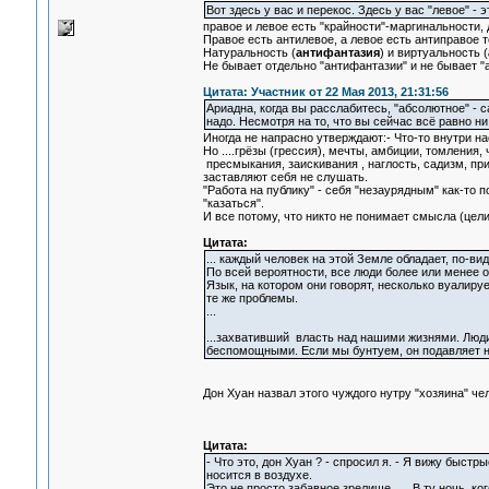
Вот здесь у вас и перекос. Здесь у вас "левое" - 
правое и левое есть "крайности"-маргинальности, 
Правое есть антилевое, а левое есть антиправое т
Натуральность (
антифантазия
) и виртуальность (
Не бывает отдельно "антифантазии" и не бывает "
Цитата: Участник от 22 Мая 2013, 21:31:56
Ариадна, когда вы расслабитесь, "абсолютное" - 
надо. Несмотря на то, что вы сейчас всё равно ни
Иногда не напрасно утверждают:- Что-то внутри на
Но ....грёзы (грессия), мечты, амбиции, томления,
пресмыкания, заискивания , наглость, садизм, прис
заставляют себя не слушать.
"Работа на публику" - себя "незаурядным" как-то по
"казаться".
И все потому, что никто не понимает смысла (цели)
Цитата:
... каждый человек на этой Земле обладает, по-в
По всей вероятности, все люди более или менее 
Язык, на котором они говорят, несколько вуалиру
те же проблемы.
...
...захвативший власть над нашими жизнями. Люди 
беспомощными. Если мы бунтуем, он подавляет на
Дон Хуан назвал этого чуждого нутру "хозяина" чел
Цитата:
- Что это, дон Хуан ? - спросил я. - Я вижу быст
носится в воздухе.
Это не просто забавное зрелище. … В ту ночь, когда