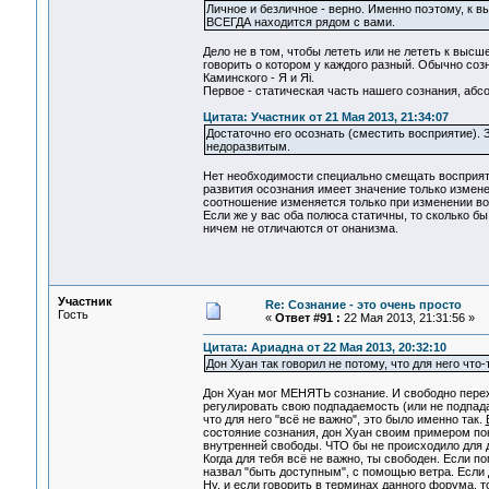
Личное и безличное - верно. Именно поэтому, к в
ВСЕГДА находится рядом с вами.
Дело не в том, чтобы лететь или не лететь к выс
говорить о котором у каждого разный. Обычно созн
Каминского - Я и Яi.
Первое - статическая часть нашего сознания, абс
Цитата: Участник от 21 Мая 2013, 21:34:07
Достаточно его осознать (сместить восприятие). 
недоразвитым.
Нет необходимости специально смещать восприятие
развития осознания имеет значение только изменен
соотношение изменяется только при изменении во
Если же у вас оба полюса статичны, то сколько б
ничем не отличаются от онанизма.
Участник
Re: Сознание - это очень просто
Гость
«
Ответ #91 :
22 Мая 2013, 21:31:56 »
Цитата: Ариадна от 22 Мая 2013, 20:32:10
Дон Хуан так говорил не потому, что для него что
Дон Хуан мог МЕНЯТЬ сознание. И свободно переход
регулировать свою подпадаемость (или не подпадае
что для него "всё не важно", это было именно так.
состояние сознания, дон Хуан своим примером по
внутренней свободы. ЧТО бы не происходило для д
Когда для тебя всё не важно, ты свободен. Если 
назвал "быть доступным", с помощью ветра. Если д
Ну, и если говорить в терминах данного форума, 