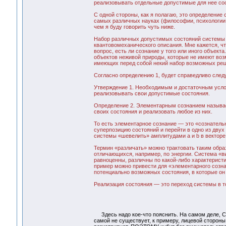
реализовывать отдельные допустимые для нее со
С одной стороны, как я полагаю, это определение
самых различных науках (философии, психологии и
чем я буду говорить чуть ниже.
Набор различных допустимых состояний системы и
квантовомеханического описания. Мне кажется, чт
вопрос, есть ли сознание у того или иного объек
объектов неживой природы, которые не имеют воз
имеющих перед собой некий набор возможных ре
Согласно определению 1, будет справедливо сле
Утверждение 1. Необходимым и достаточным услов
реализовывать свои допустимые состояния.
Определение 2. Элементарным сознанием называе
своих состояния и реализовать любое из них.
То есть элементарное сознание — это «сознатель
суперпозицию состояний и перейти в одно из двух
системы «шевелить» амплитудами а и b в векторе 
Термин «различать» можно трактовать таким обра
отличающихся, например, по энергии. Система «ви
равноценны, различны по какой-либо характерист
пример можно привести для «элементарного созна
потенциально возможных состояния, в которые он 
Реализация состояния — это переход системы в то
Здесь надо кое-что пояснить. На самом деле, САМ
самой не существует, к примеру, лицевой стороны