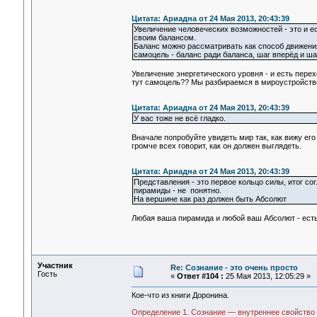
Цитата: Ариадна от 24 Мая 2013, 20:43:39
Увеличение человеческих возможностей - это и е
своим балансом.
Баланс можно рассматривать как способ движения
самоцель - баланс ради баланса, шаг вперёд и шаг
Увеличение энергетического уровня - и есть пер
тут самоцель?? Мы разбираемся в мироустройстве,
Цитата: Ариадна от 24 Мая 2013, 20:43:39
У вас тоже не всё гладко.
Вначале попробуйте увидеть мир так, как вижу его 
громче всех говорит, как он должен выглядеть.
Цитата: Ариадна от 24 Мая 2013, 20:43:39
Представления - это первое кольцо силы, итог с
пирамиды - не понятно.
На вершине как раз должен быть Абсолют
Любая ваша пирамида и любой ваш Абсолют - есть
Участник
Re: Сознание - это очень просто
Гость
«
Ответ #104 :
25 Мая 2013, 12:05:29 »
Кое-что из книги Доронина.
Определение 1. Сознание — внутреннее свойство с