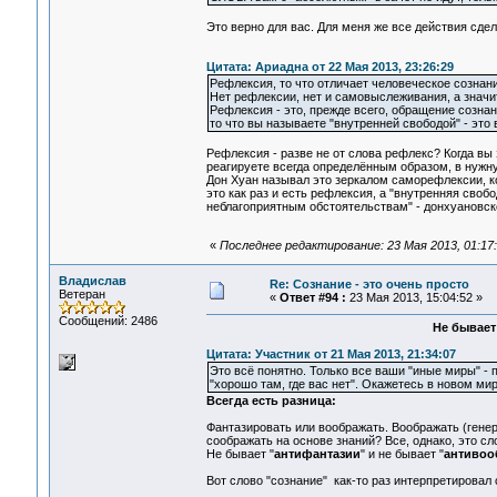
Это верно для вас. Для меня же все действия сде
Цитата: Ариадна от 22 Мая 2013, 23:26:29
Рефлексия, то что отличает человеческое сознан
Нет рефлексии, нет и самовыслеживания, а значит 
Рефлексия - это, прежде всего, обращение созна
то что вы называете "внутренней свободой" - это
Рефлексия - разве не от слова рефлекс? Когда вы 
реагируете всегда определённым образом, в нужную
Дон Хуан называл это зеркалом саморефлексии, ко
это как раз и есть рефлексия, а "внутренняя сво
неблагоприятным обстоятельствам" - донхуановск
«
Последнее редактирование: 23 Мая 2013, 01:17
Владислав
Re: Сознание - это очень просто
Ветеран
«
Ответ #94 :
23 Мая 2013, 15:04:52 »
Сообщений: 2486
Не бывает
Цитата: Участник от 21 Мая 2013, 21:34:07
Это всё понятно. Только все ваши "иные миры" - п
"хорошо там, где вас нет". Окажетесь в новом мир
Всегда есть разница:
Фантазировать или воображать. Воображать (гене
соображать на основе знаний? Все, однако, это с
Не бывает "
антифантазии
" и не бывает "
антивоо
Вот слово "сознание" как-то раз интерпретировал с