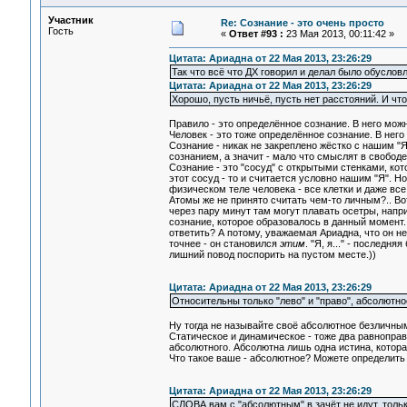
Участник
Re: Сознание - это очень просто
Гость
«
Ответ #93 :
23 Мая 2013, 00:11:42 »
Цитата: Ариадна от 22 Мая 2013, 23:26:29
Так что всё что ДХ говорил и делал было обуслов
Цитата: Ариадна от 22 Мая 2013, 23:26:29
Хорошо, пусть ничьё, пусть нет расстояний. И чт
Правило - это определённое сознание. В него мож
Человек - это тоже определённое сознание. В него
Сознание - никак не закреплено жёстко с нашим "Я
сознанием, а значит - мало что смыслят в свободе
Сознание - это "сосуд" с открытыми стенками, ко
этот сосуд - то и считается условно нашим "Я". Но
физическом теле человека - все клетки и даже все
Атомы же не принято считать чем-то личным?.. Вот
через пару минут там могут плавать осетры, нап
сознание, которое образовалось в данный момент. 
ответить? А потому, уважаемая Ариадна, что он не
точнее - он становился
этим
. "Я, я..." - послед
лишний повод поспорить на пустом месте.))
Цитата: Ариадна от 22 Мая 2013, 23:26:29
Относительны только "лево" и "право", абсолютное
Ну тогда не называйте своё абсолютное безличным.
Статическое и динамическое - тоже два равноправн
абсолютного. Абсолютна лишь одна истина, которая
Что такое ваше - абсолютное? Можете определить 
Цитата: Ариадна от 22 Мая 2013, 23:26:29
СЛОВА вам с "абсолютным" в зачёт не идут, тол