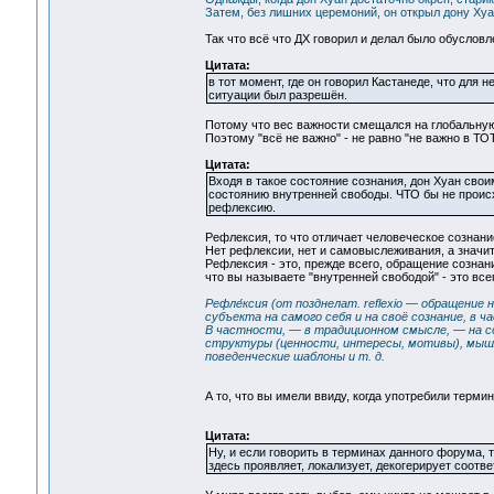
Затем, без лишних церемоний, он открыл дону Хуа
Так что всё что ДХ говорил и делал было обуслов
Цитата:
в тот момент, где он говорил Кастанеде, что для
ситуации был разрешён.
Потому что вес важности смещался на глобальную 
Поэтому "всё не важно" - не равно "не важно в 
Цитата:
Входя в такое состояние сознания, дон Хуан сво
состоянию внутренней свободы. ЧТО бы не происх
рефлексию.
Рефлексия, то что отличает человеческое сознани
Нет рефлексии, нет и самовыслеживания, а значит 
Рефлексия - это, прежде всего, обращение сознан
что вы называете "внутренней свободой" - это вс
Рефле́ксия (от позднелат. reflexio — обращени
субъекта на самого себя и на своё сознание, в 
В частности, — в традиционном смысле, — на с
структуры (ценности, интересы, мотивы), мышл
поведенческие шаблоны и т. д.
А то, что вы имели ввиду, когда употребили термин
Цитата:
Ну, и если говорить в терминах данного форума, 
здесь проявляет, локализует, декогерирует соот