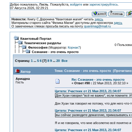
Добро пожаловать,
Гость
. Пожалуйста,
войдите
или
зарегистрируйтесь
.
07 Августа 2026, 02:29:21
Новости:
Книгу С.Доронина "Квантовая магия" читать
здесь
Материалы старого сайта "Физика Магии" доступны для просмотра
здесь
О замеченных глюках просьба писать на почту
quantmag@mail.ru
Квантовый Портал
Тематические разделы
0 Пользоват
Философия
(Модератор:
Корнак7
)
Сознание - это очень просто
Страниц:
1
...
5
6
[
7
]
8
9
...
20
Все
Тема: Сознание - это очень просто (Прочитано 
Автор
Ариадна
Re: Сознание - это очень просто
Гость
«
Ответ #90 :
22 Мая 2013, 20:32:10 »
Цитата: Участник от 21 Мая 2013, 21:34:07
Дон Хуан говорил "всё не важно", если помните. И 
Дон Хуан так говорил не потому, что для него что-
Цитата: Участник от 21 Мая 2013, 21:34:07
вы сейчас разводите демагогию, примазываясь к м
Я и не говорила, что мне абсолютно всё понятно и 
Цитата: Участник от 21 Мая 2013, 21:34:07