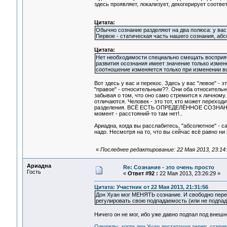
здесь проявляет, локализует, декогерирует соотв
Цитата:
Обычно сознание разделяют на два полюса: у вас э
Первое - статическая часть нашего сознания, абс
Цитата:
Нет необходимости специально смещать восприяти
развития осознания имеет значение только измене
соотношение изменяется только при изменении в
Вот здесь у вас и перекос. Здесь у вас "левое" -
"правое" - относительным??. Они оба относитель
забывая о том, что оно само стремится к личному.
отличаются. Человек - это тот, кто может перех
разделения. ВСЁ ЕСТЬ ОПРЕДЕЛЁННОЕ СОЗНАНИЕ (н
момент - расстояний-то там нет!..
Ариадна, когда вы расслабитесь, "абсолютное" - 
надо. Несмотря на то, что вы сейчас всё равно ни 
«
Последнее редактирование: 22 Мая 2013, 23:14
Ариадна
Re: Сознание - это очень просто
Гость
«
Ответ #92 :
22 Мая 2013, 23:26:29 »
Цитата: Участник от 22 Мая 2013, 21:31:56
Дон Хуан мог МЕНЯТЬ сознание. И свободно перехо
регулировать свою подпадаемость (или не подпад
Ничего он не мог, ибо уже давно подпал под внеш
Однажды, когда дон Хуан достаточно окреп, стари