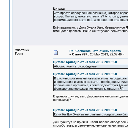
Цитата:
Это просто определённое сознание, которое образ
вокруг. Почему, можете ответить? А потому, уважа
перемещало его в это всё, а точнее - он становился 
Всё правильно, у Дона Хуана было безграничное Я
вмещался целиком. Ваше же "я" узкое, эгоистично
Участник
Re: Сознание - это очень просто
Гость
«
Ответ #97 :
23 Мая 2013, 22:32:49 »
Цитата: Ариадна от 23 Мая 2013, 20:13:50
Абсолютное - это сообщение.
Цитата: Ариадна от 23 Мая 2013, 20:13:50
В физическом теле человека все клетки содержат
информацию и можно назвать - сообщением, или к
положения в организме, клетка задействует (деког
функциональное различие между клетками (Яi).
В данном случае, вы с Дорониным мыслите одинак
нелокалка)?
Цитата: Ариадна от 23 Мая 2013, 20:13:50
Если бы Дон Хуан из него вышел, тогда можно был
Дон Хуан тут не причём. Стоит вполне определённ
способствовали увеличению человеческих возможн