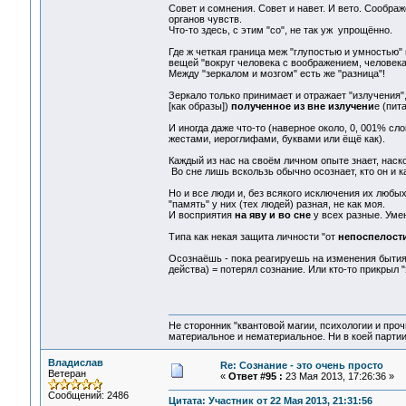
Совет и сомнения. Совет и навет. И вето. Соображ
органов чувств.
Что-то здесь, с этим "со", не так уж упрощённо.
Где ж четкая граница меж "глупостью и умностью
вещей "вокруг человека с воображением, человека,
Между "зеркалом и мозгом" есть же "разница"!
Зеркало только принимает и отражает "излучения",
[как образы])
полученное из вне излучени
е (пит
И иногда даже что-то (наверное около, 0, 001% с
жестами, иероглифами, буквами или ёщё как).
Каждый из нас на своём личном опыте знает, наскол
Во сне лишь вскользь обычно осознает, кто он и ка
Но и все люди и, без всякого исключения их любых
"память" у них (тех людей) разная, не как моя.
И восприятия
на яву и во сне
у всех разные. Умен
Типа как некая защита личности "от
непоспелост
Осознаёшь - пока реагируешь на изменения бытия 
действа) = потерял сознание. Или кто-то прикрыл 
Не сторонник "квантовой магии, психологии и проч
материальное и нематериальное. Ни в коей партии
Владислав
Re: Сознание - это очень просто
Ветеран
«
Ответ #95 :
23 Мая 2013, 17:26:36 »
Сообщений: 2486
Цитата: Участник от 22 Мая 2013, 21:31:56