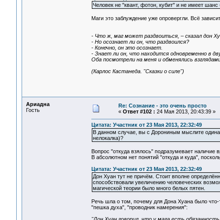
Человек не "квант, фотон, кубит" и не имеет шан
Маги это заблуждение уже опровергли. Всё зависит
- Что ж, маг может раздвоиться, – сказал дон Ху
- Но осознает ли он, что раздвоился?
- Конечно, он это осознает.
- Знает ли он, что находится одновременно в д
Оба посмотрели на меня и обменялись взглядами
(Карлос Кастанеда. "Сказки о силе")
Ариадна
Re: Сознание - это очень просто
Гость
«
Ответ #102 :
24 Мая 2013, 20:43:39 »
Цитата: Участник от 23 Мая 2013, 22:32:49
В данном случае, вы с Дорониным мыслите одинак
нелокалка)?
Вопрос "откуда взялось" подразумевает наличие 
В абсолютном нет понятий "откуда и куда", поскол
Цитата: Участник от 23 Мая 2013, 22:32:49
Дон Хуан тут не причём. Стоит вполне определённ
способствовали увеличению человеческих возможн
магической теории было много белых пятен.
Речь шла о том, почему для Дона Хуана было что-то
"пешка духа", "проводник намерения":
"Дон Хуан говорил, что у мага есть обязаннос