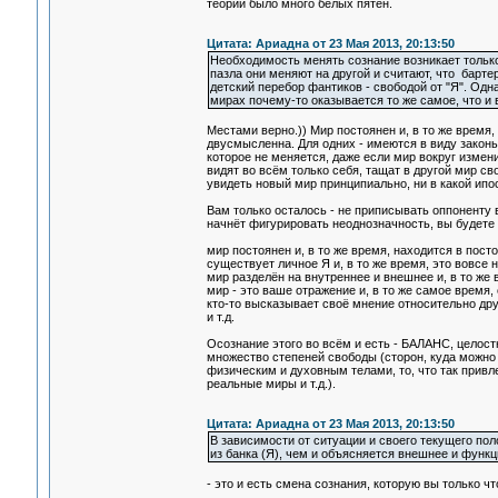
теории было много белых пятен.
Цитата: Ариадна от 23 Мая 2013, 20:13:50
Необходимость менять сознание возникает тольк
пазла они меняют на другой и считают, что бартер
детский перебор фантиков - свободой от "Я". Одн
мирах почему-то оказывается то же самое, что и в
Местами верно.)) Мир постоянен и, в то же время,
двусмысленна. Для одних - имеются в виду законы
которое не меняется, даже если мир вокруг измени
видят во всём только себя, тащат в другой мир св
увидеть новый мир принципиально, ни в какой ипо
Вам только осталось - не приписывать оппоненту в
начнёт фигурировать неоднозначность, вы будете в
мир постоянен и, в то же время, находится в пос
существует личное Я и, в то же время, это вовсе н
мир разделён на внутреннее и внешнее и, в то же 
мир - это ваше отражение и, в то же самое время,
кто-то высказывает своё мнение относительно друг
и т.д.
Осознание этого во всём и есть - БАЛАНС, целост
множество степеней свободы (сторон, куда можно 
физическим и духовным телами, то, что так привл
реальные миры и т.д.).
Цитата: Ариадна от 23 Мая 2013, 20:13:50
В зависимости от ситуации и своего текущего поло
из банка (Я), чем и объясняется внешнее и функц
- это и есть смена сознания, которую вы только чт