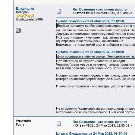
Владислав
Re: Сознание - это очень просто
Ветеран
«
Ответ #100 :
24 Мая 2013, 09:54:06 »
Сообщений: 2486
Цитата: Участник от 24 Мая 2013, 09:10:50
Вообще человеку свойственно фиксироваться в ч
Да. Но это он только своё внимание фиксирует. В
Держать во внимании человеку свойственно только
Поэтому и говорят - человек там, где его внимание
одновременно ни физически, ни ментально.
Внимание - это как некий щуп с набором в семь приб
Цитата: Участник от 24 Мая 2013, 09:10:50
фиксироваться в чём-то одном. Тем самым он тер
Нет, ничего он не теряет и ничего не находит.
Человек (и все живое и не очень) только проявля
нет в Яви события в суб реальности этого человек 
Прошёл мимо, не пригляделся, не прислушался, не
интерес (внимание убрал, перенёс внимание на ин
И ничего не теряется - оно возвращается в Навь и
Не сторонник "квантовой магии, психологии и проч
материальное и нематериальное. Ни в коей партии
Участник
Re: Сознание - это очень просто
Гость
«
Ответ #101 :
24 Мая 2013, 11:35:01 »
Цитата: Владислав от 24 Мая 2013, 09:54:06