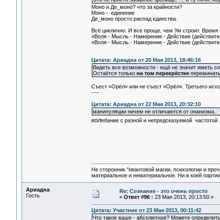
Моно и Де_моно? что за крайности?
Моно - единение
Де_моно просто распад единства.
Всё циклично. И все проще, чем Ум строит. Время
«Воля - Мысль - Намерение - Действие (действите
«Воля - Мысль - Намерение - Действие (действител
Цитата: Ариадна от 20 Мая 2013, 18:46:16
Видеть все возможности - ещё не значит иметь с
Остаётся только
на том перекрёстке
переминатьс
Съест «Орёл» или не съест «Орёл». Третьего исхо
----
Цитата: Ариадна от 22 Мая 2013, 20:32:10
манипуляции ничем не отличаются от онанизма.
кол
ебание с разной и непредсказуемой частотой ..
Не сторонник "квантовой магии, психологии и проч
материальное и нематериальное. Ни в коей партии
Ариадна
Re: Сознание - это очень просто
Гость
«
Ответ #96 :
23 Мая 2013, 20:13:50 »
Цитата: Участник от 23 Мая 2013, 00:11:42
Что такое ваше - абсолютное? Можете определить