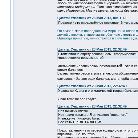
любой заинтересованности в управлении течение
источника информации. Тот, кто смог добиться 
само Намерение. Маг же является лишь безупре
Цитата: Участник от 23 Мая 2013, 00:11:42
Правило - это определённое сознание. В него мож
Он сказал, что в повседневном мире наше слово 
другой стороны, в мире магов обычную смерть мож
Однажды принятые, они остаются в силе навсегда.
Цитата: Участник от 23 Мая 2013, 22:32:49
Стоит вполне определённая цель - сформировать 
человеческих возможностей.
Увеличение человеческих возможностей - это и ес
своим балансом.
Баланс можно рассматривать как способ движения 
самоцель - баланс ради баланса, шаг вперёд и шаг
Цитата: Участник от 23 Мая 2013, 22:32:49
У дона же Хуана в его магической теории было мн
У вас тоже не всё гладко.
Цитата: Участник от 23 Мая 2013, 22:32:49
Нет никаких клеток.
Нет также никакого Я и никакого "внешнего".
И также нет никакого бога.
Всё есть ПРЕДСТАВЛЕНИЯ.
Представления - это первое кольцо силы, итог со
пирамиды - не понятно.
На вершине как раз должен быть Абсолют, а ниже