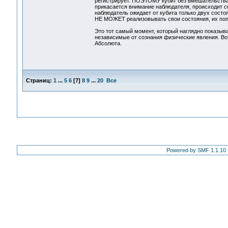
регистрирует. ПОЭТОМУ кубит без вмешательства 
прикасается внимание наблюдателя, происходит см
наблюдатель ожидает от кубита только двух состоя
НЕ МОЖЕТ реализовывать свои состояния, их попр
Это тот самый момент, который наглядно показыва
независимые от сознания физические явления. Во
Абсолюта.
Страниц:
1
...
5
6
[
7
]
8
9
...
20
Все
Powered by SMF 1.1.10