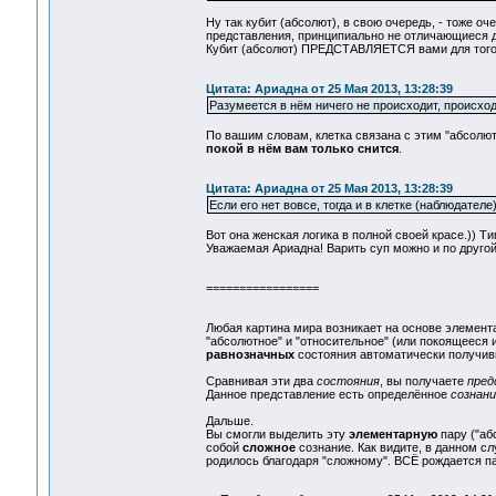
Ну так кубит (абсолют), в свою очередь, - тоже о
представления, принципиально не отличающиеся др
Кубит (абсолют) ПРЕДСТАВЛЯЕТСЯ вами для того,
Цитата: Ариадна от 25 Мая 2013, 13:28:39
Разумеется в нём ничего не происходит, происходи
По вашим словам, клетка связана с этим "абсолют
покой в нём вам только снится
.
Цитата: Ариадна от 25 Мая 2013, 13:28:39
Если его нет вовсе, тогда и в клетке (наблюдателе)
Вот она женская логика в полной своей красе.)) Ти
Уважаемая Ариадна! Варить суп можно и по другой 
=================
Любая картина мира возникает на основе элемент
"абсолютное" и "относительное" (или покоящееся 
равнозначных
состояния автоматически получив
Сравнивая эти два
состояния
, вы получаете
пред
Данное представление есть определённое
сознани
Дальше.
Вы смогли выделить эту
элементарную
пару ("аб
собой
сложное
сознание. Как видите, в данном сл
родилось благодаря "сложному". ВСЁ рождается па