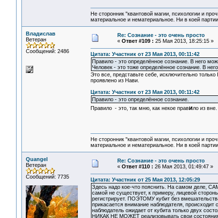
Не сторонник "квантовой магии, психологии и проч
материальное и нематериальное. Ни в коей партии
Владислав
Re: Сознание - это очень просто
Ветеран
«
Ответ #109 :
25 Мая 2013, 18:25:15 »
Сообщений: 2486
Цитата: Участник от 23 Мая 2013, 00:11:42
Правило - это определённое сознание. В него мож
Человек - это тоже определённое сознание. В нег
Это все, представьте себе, исключительно только 
проявлено из Нави.
Цитата: Участник от 23 Мая 2013, 00:11:42
Правило - это определённое сознание.
и
Правило - это, так мню, как некое прав
ло из вне
Не сторонник "квантовой магии, психологии и проч
материальное и нематериальное. Ни в коей партии
Quangel
Re: Сознание - это очень просто
Ветеран
«
Ответ #110 :
26 Мая 2013, 01:49:47 »
Сообщений: 7735
Цитата: Участник от 25 Мая 2013, 12:05:29
Здесь надо кое-что пояснить. На самом деле, САМ
самой не существует, к примеру, лицевой стороны
регистрирует. ПОЭТОМУ кубит без вмешательства
прикасается внимание наблюдателя, происходит с
наблюдатель ожидает от кубита только двух состоя
НИКАК НЕ МОЖЕТ реализовывать свои состояния, 