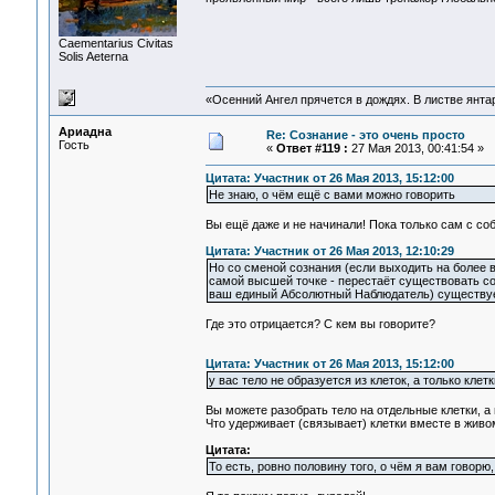
Сaementarius Civitas
Solis Aeterna
«Осенний Ангел прячется в дождях. В листве янтарн
Ариадна
Re: Сознание - это очень просто
Гость
«
Ответ #119 :
27 Мая 2013, 00:41:54 »
Цитата: Участник от 26 Мая 2013, 15:12:00
Не знаю, о чём ещё с вами можно говорить
Вы ещё даже и не начинали! Пока только сам с со
Цитата: Участник от 26 Мая 2013, 12:10:29
Но со сменой сознания (если выходить на более 
самой высшей точке - перестаёт существовать со
ваш единый Абсолютный Наблюдатель) существует
Где это отрицается? С кем вы говорите?
Цитата: Участник от 26 Мая 2013, 15:12:00
у вас тело не образуется из клеток, а только клетк
Вы можете разобрать тело на отдельные клетки, а 
Что удерживает (связывает) клетки вместе в живо
Цитата:
То есть, ровно половину того, о чём я вам говорю