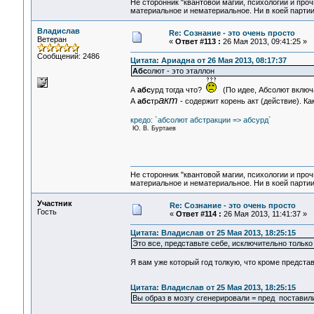
Не сторонник "квантовой магии, психологии и проч
материальное и нематериальное. Ни в коей партии
Владислав
Re: Сознание - это очень просто
Ветеран
«
Ответ #113 :
26 Мая 2013, 09:41:25 »
Сообщений: 2486
Цитата: Ариадна от 26 Мая 2013, 08:17:37
Абс
олют - это эталлон
А
абс
урд тогда что?
(По идее, Абсолют включа
акт
А
абс
тр
- содержит корень акт (действие). Ка
кредо: `абсолют абстракции => абсурд`
Ю. В. Буртаев
Не сторонник "квантовой магии, психологии и проч
материальное и нематериальное. Ни в коей партии
Участник
Re: Сознание - это очень просто
Гость
«
Ответ #114 :
26 Мая 2013, 11:41:37 »
Цитата: Владислав от 25 Мая 2013, 18:25:15
Это все, представьте себе, исключительно тольк
Я вам уже который год толкую, что кроме представ
Цитата: Владислав от 25 Мая 2013, 18:25:15
Вы образ в мозгу сгенерировали = пред поставили 