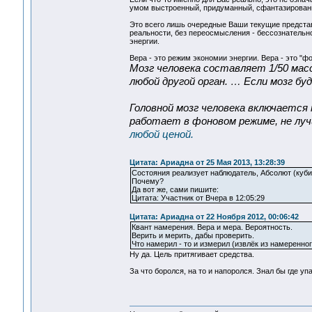
умом выстроенный, придуманный, сфантазированн
Это всего лишь очередные Ваши текущие представ
реальности, без переосмысления - бессознательно .
энергии.
Вера - это режим экономии энергии. Вера - это "
Мозг человека составляет 1/50 масс
любой другой орган. … Если мозг б
Головной мозг человека включается 
работает в фоновом режиме, не луч
любой ценой.
Цитата: Ариадна от 25 Мая 2013, 13:28:39
Состояния реализует наблюдатель, Абсолют (кубит)
Почему?
Да вот же, сами пишите:
Цитата: Участник от Вчера в 12:05:29
Цитата: Ариадна от 22 Ноября 2012, 00:06:42
Квант намерения. Вера и мера. Вероятность.
Верить и мерить, дабы проверить.
Что намерил - то и измерил (извлёк из намеренно
Ну да. Цель притягивает средства.
За что боролся, на то и напоролся. Знал бы где уп