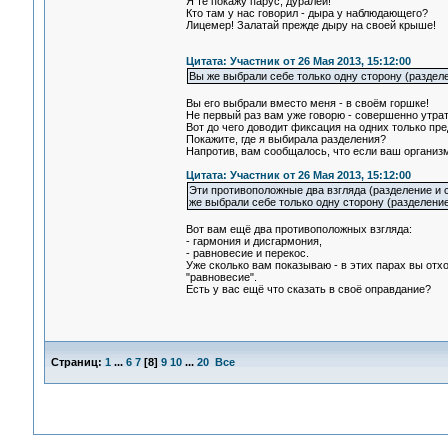
Я те покажу парус, дуралей!
Кто там у нас говорил - дыра у наблюдающего?
Лицемер! Залатай прежде дыру на своей крыше!
Цитата: Участник от 26 Мая 2013, 15:12:00
Вы же выбрали себе только одну сторону (разделе
Вы его выбрали вместо меня - в своём горшке!
Не первый раз вам уже говорю - совершенно утра
Вот до чего доводит фиксация на одних только пр
Покажите, где я выбирала разделения?
Напротив, вам сообщалось, что если ваш организм 
Цитата: Участник от 26 Мая 2013, 15:12:00
Эти противоположные два взгляда (разделение и 
же выбрали себе только одну сторону (разделение
Вот вам ещё два противоположных взгляда:
- гармония и дисгармония,
- равновесие и перекос.
Уже сколько вам показываю - в этих парах вы отхо
"равновесие".
Есть у вас ещё что сказать в своё оправдание?
Страниц:
1
...
6
7
[
8
]
9
10
...
20
Все