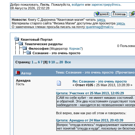
Добро пожаловать,
Гость
. Пожалуйста,
войдите
или
зарегистрируйтесь
.
08 Августа 2026, 22:02:28
Новости:
Книгу С.Доронина "Квантовая магия" читать
здесь
Материалы старого сайта "Физика Магии" доступны для просмотра
здесь
О замеченных глюках просьба писать на почту
quantmag@mail.ru
Квантовый Портал
Тематические разделы
0 Пользоват
Философия
(Модератор:
Корнак7
)
Сознание - это очень просто
Страниц:
1
...
6
7
[
8
]
9
10
...
20
Все
Тема: Сознание - это очень просто (Прочитано 
Автор
Ариадна
Re: Сознание - это очень просто
Гость
«
Ответ #105 :
25 Мая 2013, 13:28:39 »
Цитата: Участник от 25 Мая 2013, 12:05:29
САМ по себе кубит - не имеет никаких состояний.
и обратной. Эти два «состояния» существуют тол
наблюдателя - находится во «взвешенном» неопр
Всё верно, вам как раз об этом и говорилось:
Цитата: Ариадна от 24 Мая 2013, 20:43:39
Вопрос "откуда взялось" подразумевает наличие 
нет понятий "откуда и куда", поскольку он безотн