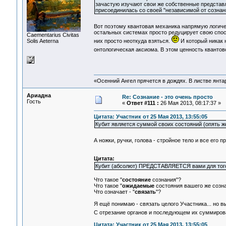
зачастую изучают свои же собственные представл
присоединилась со своей "независимой от сознан
Вот поэтому квантовая механика напрямую логич
остальных системах просто редуцирует свою спос
Сaementarius Civitas
Solis Aeterna
них просто неоткуда взяться.
И который никак 
онтологическая аксиома. В этом ценность квантов
«Осенний Ангел прячется в дождях. В листве янтарн
Ариадна
Re: Сознание - это очень просто
Гость
«
Ответ #111 :
26 Мая 2013, 08:17:37 »
Цитата: Участник от 25 Мая 2013, 13:55:05
Кубит является суммой своих состояний (опять же
А ножки, ручки, голова - стройное тело и все его
Цитата:
Кубит (абсолют) ПРЕДСТАВЛЯЕТСЯ вами для того,
Что такое "
состояние
сознания"?
Что такое "
ожидаемые
состояния вашего же созн
Что означает - "
связать
"?
Я ещё понимаю - связать целого Участника... но 
С отрезание органов и последующем их суммиро
Цитата: Участник от 25 Мая 2013, 13:55:05