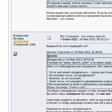
По вашим словам, клетка связана с этим "абсолю
покой в нём вам только снится.
Клетка вырастает на основе абсолюта. Если бы вз
согласованная работа клеток в организме была бы
Абсолют - это эталон.
Владислав
Re: Сознание - это очень просто
Ветеран
«
Ответ #112 :
26 Мая 2013, 09:15:12 »
Сообщений: 2486
Видимый во сне и видящий сон?
Цитата: Участник от 24 Мая 2013, 11:35:01
Цитата:
Владислав от 24 Мая 2013, 09:54:06
Человек не "квант, фотон, кубит" и не имеет шан
Маги это заблуждение уже опровергли. Всё зависи
- Что ж, маг может раздвоиться, – сказал дон Хуан
- Но осознает ли он, что раздвоился?
- Конечно, он это осознает.
- Знает ли он, что находится одновременно в дву
Оба посмотрели на меня и обменялись взглядам
(Карлос Кастанеда. "Сказки о силе")
Это Ваше утверждение говорит что Вы человек Вер
Вы всего лишь
поверили
Кастанеде, что
маг мог
Свою веру выдаете за аргумент, типа за научный ф
отличает от млрд. верующих всяких мастей и разны
Реальность не есть натуральность.
Если что-то именно для Вас реально, это не означ