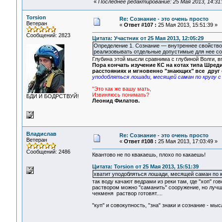
«
Последнее редактирование: 25 Мая 2013, 14:31
Torsion
Re: Сознание - это очень просто
Ветеран
«
Ответ #107 :
25 Мая 2013, 15:51:39 »
Сообщений: 2823
Цитата: Участник от 25 Мая 2013, 12:05:29
Определение 1. Сознание — внутреннее свойство 
реализовывать отдельные допустимые для нее со
Глубина этой мысли сравнима с глубиной Волги, 
Пора кончать изучение КС на котах типа Шред
расстояниях и мгновенно "знающих" все друг о
уподобляться лошади, месящей саман по кругу с
"Это как же вашу мать,
Извиняюсь понимать?
БДИ И БОДРСТВУЙ!
Леонид Филатов.
Владислав
Re: Сознание - это очень просто
Ветеран
«
Ответ #108 :
25 Мая 2013, 17:03:49 »
Сообщений: 2486
Квантово не по квакаешь, плохо по какаешь!
Цитата: Torsion от 25 Мая 2013, 15:51:39
хватит уподобляться лошади, месящей саман по к
так воду качают ведрами из реки там, где "хоп" гов
раствором можно "саманить" сооружение, но лучш
чекменя раствор готовят....
"куп" и совокупность, "зна" знаки и сознание - м