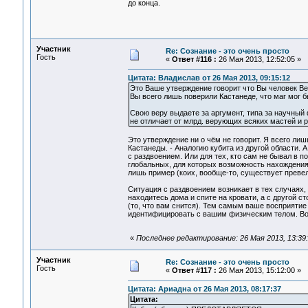
до конца.
Участник
Re: Сознание - это очень просто
Гость
«
Ответ #116 :
26 Мая 2013, 12:52:05 »
Цитата: Владислав от 26 Мая 2013, 09:15:12
Это Ваше утверждение говорит что Вы человек Ве
Вы всего лишь поверили Кастанеде, что маг мог 
Свою веру выдаете за аргумент, типа за научный ф
не отличает от млрд. верующих всяких мастей и р
Это утверждение ни о чём не говорит. Я всего ли
Кастанеды. - Аналогию кубита из другой области. 
с раздвоением. Или для тех, кто сам не бывал в 
глобальных, для которых возможность нахождения
лишь пример (коих, вообще-то, существует превел
Ситуация с раздвоением возникает в тех случаях, 
находитесь дома и спите на кровати, а с другой с
(то, что вам снится). Тем самым ваше восприяти
идентифицировать с вашим физическим телом. Вот
«
Последнее редактирование: 26 Мая 2013, 13:39
Участник
Re: Сознание - это очень просто
Гость
«
Ответ #117 :
26 Мая 2013, 15:12:00 »
Цитата: Ариадна от 26 Мая 2013, 08:17:37
Цитата: