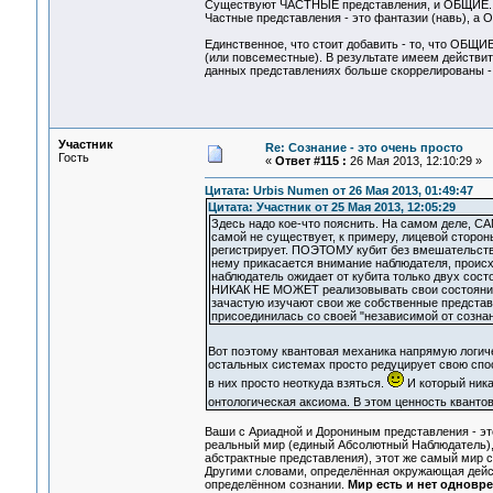
Существуют ЧАСТНЫЕ представления, и ОБЩИЕ.
Частные представления - это фантазии (навь), а 
Единственное, что стоит добавить - то, что ОБЩИ
(или повсеместные). В результате имеем действит
данных представлениях больше скоррелированы - 
Участник
Re: Сознание - это очень просто
Гость
«
Ответ #115 :
26 Мая 2013, 12:10:29 »
Цитата: Urbis Numen от 26 Мая 2013, 01:49:47
Цитата: Участник от 25 Мая 2013, 12:05:29
Здесь надо кое-что пояснить. На самом деле, САМ
самой не существует, к примеру, лицевой сторон
регистрирует. ПОЭТОМУ кубит без вмешательства
нему прикасается внимание наблюдателя, происх
наблюдатель ожидает от кубита только двух состо
НИКАК НЕ МОЖЕТ реализовывать свои состояния, 
зачастую изучают свои же собственные представ
присоединилась со своей "независимой от созна
Вот поэтому квантовая механика напрямую логич
остальных системах просто редуцирует свою спо
в них просто неоткуда взяться.
И который ника
онтологическая аксиома. В этом ценность кванто
Ваши с Ариадной и Дорониным представления - это
реальный мир (единый Абсолютный Наблюдатель), 
абстрактные представления), этот же самый мир с
Другими словами, определённая окружающая дейст
определённом сознании.
Мир есть и нет одновр