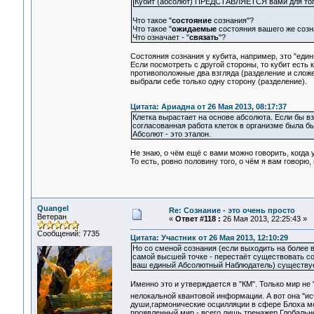
Кубит (абсолют) ПРЕДСТАВЛЯЕТСЯ вами для того
Что такое "
состояние
сознания"?
Что такое "
ожидаемые
состояния вашего же созн
Что означает - "
связать
"?
Состояния сознания у кубита, например, это "един
Если посмотреть с другой стороны, то кубит есть 
противоположные два взгляда (разделение и сложе
выбрали себе только одну сторону (разделение).
Цитата: Ариадна от 26 Мая 2013, 08:17:37
Клетка вырастает на основе абсолюта. Если бы в
согласованная работа клеток в организме была б
Абсолют - это эталон.
Не знаю, о чём ещё с вами можно говорить, когда у 
То есть, ровно половину того, о чём я вам говорю
Quangel
Re: Сознание - это очень просто
Ветеран
«
Ответ #118 :
26 Мая 2013, 22:25:43 »
Сообщений: 7735
Цитата: Участник от 26 Мая 2013, 12:10:29
Но со сменой сознания (если выходить на более 
самой высшей точке - перестаёт существовать со
ваш единый Абсолютный Наблюдатель) существует
Именно это и утверждается в "КМ". Только мир не
нелокальной квантовой информации. А вот она "ис
души,гармонические осцилляции в сфере Блоха мо
проявленный мир - всего лишь тренажер Глобально