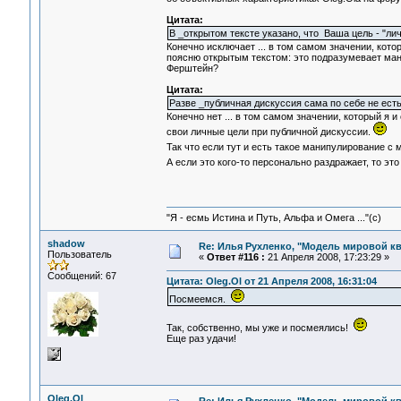
Цитата:
В _открытом тексте указано, что Ваша цель - "ли
Конечно исключает ... в том самом значении, кот
поясню открытым текстом: это подразумевает ман
Ферштейн?
Цитата:
Разве _публичная дискуссия сама по себе не ест
Конечно нет ... в том самом значении, который я 
свои личные цели при публичной дискуссии.
Так что если тут и есть такое манипулирование с
А если это кого-то персонально раздражает, то эт
"Я - есмь Истина и Путь, Альфа и Омега ..."(с)
shadow
Re: Илья Рухленко, "Модель мировой к
Пользователь
«
Ответ #116 :
21 Апреля 2008, 17:23:29 »
Сообщений: 67
Цитата: Oleg.Ol от 21 Апреля 2008, 16:31:04
Посмеемся.
Так, собственно, мы уже и посмеялись!
Еще раз удачи!
Oleg.Ol