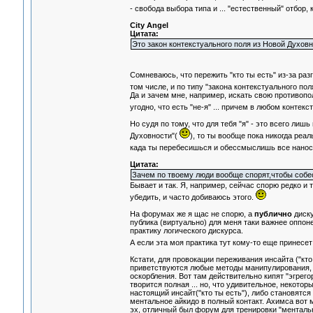
- свобода выбора типа и ... "естественный" отбор,
City Angel
Цитата:
Это закон контекстуального поля из Новой Духовн
Сомневаюсь, что пережить "кто ты есть" из-за р
том числе, и по типу "закона контекстуального по
Да и зачем мне, например, искать свою противопол
угодно, что есть "не-я" ... причем в любом контекс
Но судя по тому, что для тебя "я" - это всего ли
Духовности"(
), то ты вообще пока никогда реал
када ты перебесишься и обессмыслишь все наносн
Цитата:
Зачем по твоему люди вообще спорят,чтобы собе
Бывает и так. Я, например, сейчас спорю редко и 
убедить, и часто добиваюсь этого.
На форумах же я щас не спорю, а
публично
диску
публика (виртуально) для меня таки важнее оппон
практику логического дискурса.
А если эта моя практика тут кому-то еще принесет 
Кстати, для провокации переживания инсайта ("к
приветствуются любые методы манипулирования, т
оскорбления. Вот там действительно кипят "эгрего
творится полная ... но, что удивительное, некотор
настоящий инсайт("кто ты есть"), либо становятс
ментальное айкидо в полный контакт. Ахимса вот 
эх, отличный был форум для тренировки "ментальн