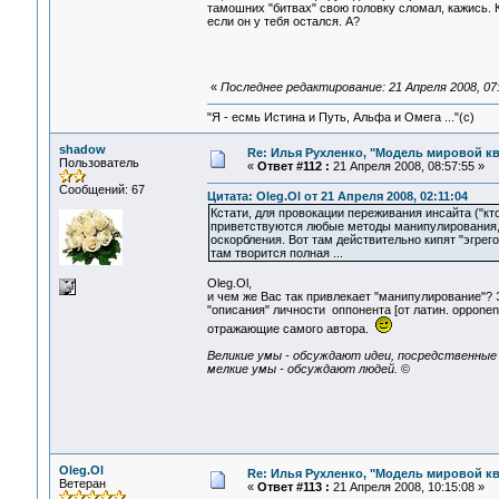
тамошних "битвах" свою головку сломал, кажись. К
если он у тебя остался. А?
«
Последнее редактирование: 21 Апреля 2008, 07:
"Я - есмь Истина и Путь, Альфа и Омега ..."(с)
shadow
Re: Илья Рухленко, "Модель мировой к
Пользователь
«
Ответ #112 :
21 Апреля 2008, 08:57:55 »
Сообщений: 67
Цитата: Oleg.Ol от 21 Апреля 2008, 02:11:04
Кстати, для провокации переживания инсайта ("к
приветствуются любые методы манипулирования, 
оскорбления. Вот там действительно кипят "эгрег
там творится полная ...
Oleg.Ol,
и чем же Вас так привлекает "манипулирование"? 
"описания" личности оппонента [от латин. opponen
отражающие самого автора.
Великие умы - обсуждают идеи, посредственные
мелкие умы - обсуждают людей.
©
Oleg.Ol
Re: Илья Рухленко, "Модель мировой к
Ветеран
«
Ответ #113 :
21 Апреля 2008, 10:15:08 »