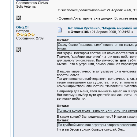
Сaementarius Civitas
Solis Aeterna
«
Последнее редактирование: 21 Апреля 2008, 00
«Осенний Ангел прячется в дождях. В листве янтарн
Oleg.Ol
Re: Илья Рухленко, "Модель мировой к
Ветеран
«
Ответ #106 :
21 Апреля 2008, 00:34:51 »
Сообщений: 2769
Цитата:
Скажу более,"правильными" являются не только д
ними.
Вот чудак. Вектором состояния описывается тольк
Причем, "крайние значения" - это и есть собствен
для замкнутой системы. Как
личность_для_себя
,
Бытие - это внутренняя, самооценочная характери
В нашем мире личность актуализуется в человеке
просто нельзя.
Так для внешнего наблюдателя твоя личность как 
твоим поведением как существа. То есть, только 
комбинации твоей личностной "живости" и "мертвос
Например для меня, твоя личность где-то на 90 пр
Вот потому и выбор пути для тебя как личности - 
вечности небытия.
Цитата:
Только в конце может выяснится,что истина лежит
В каком конце? За пределами чего? И какая такая
Цитата:
По крайней мере все эгрегоры второго поколения 
Ну а ты бесов всяких больше слушай. Хех.