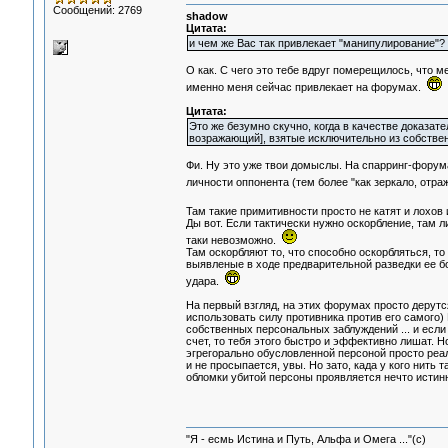
Сообщений: 2769
shadow
Цитата:
и чем же Вас так привлекает "манипулирование"?
О как. С чего это тебе вдруг померещилось, что 
именно меня сейчас привлекает на форумах.
Цитата:
Это же безумно скучно, когда в качестве доказат
возражающий], взятые исключительно из собственн
Фи. Ну это уже твои домыслы. На спарринг-форума
личности оппонента (тем более "как зеркало, отр
Там такие примитивности просто не катят и лохо
Ды вот. Если тактически нужно оскорбление, там л
таки невозможно.
Там оскорбляют то, что способно оскорбляться, то
выявленые в ходе предварительной разведки ее бо
удара.
На первый взгляд, на этих форумах просто дерутся
использовать силу противника против его самого) 
собственных персональных заблуждений ... и если
счет, то тебя этого быстро и эффективно лишат. Н
эгрегорально обусловленной персоной просто реа
и не просыпается, увы. Но зато, када у кого нить 
обломки убитой персоны проявляется нечто истинн
"Я - есмь Истина и Путь, Альфа и Омега ..."(с)