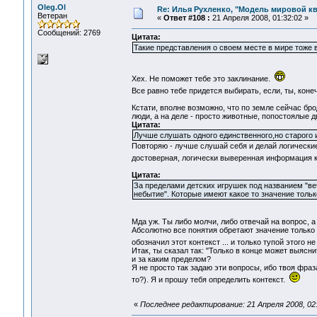
Oleg.Ol
Re: Илья Рухленко, "Модель мировой к
Ветеран
«
Ответ #108 :
21 Апреля 2008, 01:32:02 »
Сообщений: 2769
Цитата:
Такие представления о своем месте в мире тоже
Хех. Не поможет тебе это заклинание.
Все равно тебе придется выбирать, если, ты, коне
Кстати, вполне возможно, что по земле сейчас б
люди, а на деле - просто животные, попостоялые д
Цитата:
Лучше слушать одного единственного,но старого 
Повторяю - лучше слушай себя и делай логические
достоверная, логически выверенная информация к 
Цитата:
За пределами детских игрушек под названием "ве
небытие". Которые имеют какое то значение тольк
Мда уж. Ты либо молчи, либо отвечай на вопрос, а
Абсолютно все понятия обретают значение только
обозначил этот контекст ... и только тупой этого 
Итак, ты сказал так: "Только в конце может выясни
и за каким пределом?
Я не просто так задаю эти вопросы, ибо твоя фра
то?). Я и прошу тебя определить контекст.
«
Последнее редактирование: 21 Апреля 2008, 02: