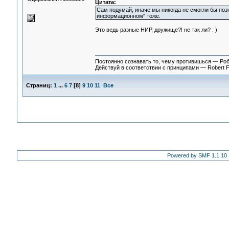
Цитата:
Сам подумай, иначе мы никогда не смогли бы поз
информационном" тоже.
Это ведь разные НИР, дружище?! не так ли? : )
Постоянно сознавать то, чему противишься — Ро
Действуй в соответствии с принципами — Robert 
Страниц:
1
...
6
7
[
8
]
9
10
11
Все
Powered by SMF 1.1.10