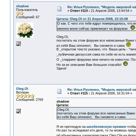
shadow
Re: Илья Рухленко, "Модель мировой к
Пользователь
«
Ответ #114 :
21 Апреля 2008, 13:44:54 »
Сообщений: 67
Цитата: Oleg.Ol от 21 Апреля 2008, 10:15:08
О как. С чего это тебе вдруг померещилось, что
именно меня сейчас привлекает на форумах.
Oleg.Ol,
посчитать на этом форуме все написанные Вами п
из себя Ваш оппонент, Вы сможете и сами.
В _открытом тексте указано, что Ваша цель - "ли
_публичная дискуссия сама по себе не есть ман
О _спарринг-форумах мне ничего не известно. По
Но за их описание Вам большое спасибо!
Удачи!
Oleg.Ol
Re: Илья Рухленко, "Модель мировой к
Ветеран
«
Ответ #115 :
21 Апреля 2008, 16:31:04 »
Сообщений: 2769
shadow
Цитата:
Oleg.Ol,
посчитать на этом форуме все написанные Вами 
из себя Ваш оппонент, Вы сможете и сами.
Я не претендую на
шнобелевскую премию
чтобы
Но раз ты иследовал ето дело, то ты можешь пред
об объективных характеристиках Oleg.Ola на фор