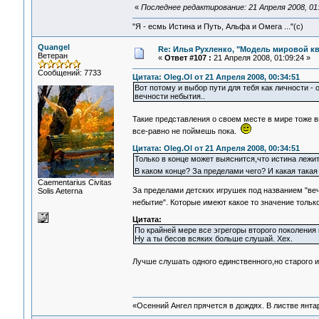
«
Последнее редактирование: 21 Апреля 2008, 01:
"Я - есмь Истина и Путь, Альфа и Омега ..."(с)
Quangel
Re: Илья Рухленко, "Модель мировой к
Ветеран
«
Ответ #107 :
21 Апреля 2008, 01:09:24 »
Сообщений: 7733
Цитата: Oleg.Ol от 21 Апреля 2008, 00:34:51
Вот потому и выбор пути для тебя как личности - 
вечности небытия..
Такие представления о своем месте в мире тоже
все-равно не поймешь пока.
Цитата: Oleg.Ol от 21 Апреля 2008, 00:34:51
Только в конце может выяснится,что истина лежи
В каком конце? За пределами чего? И какая така
Сaementarius Civitas
За пределами детских игрушек под названием "веч
Solis Aeterna
небытие". Которые имеют какое то значение тольк
Цитата:
По крайней мере все эгрегоры второго поколения 
Ну а ты бесов всяких больше слушай. Хех.
Лучше слушать одного единственного,но старого 
«Осенний Ангел прячется в дождях. В листве янтарн