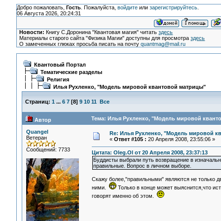
Добро пожаловать,
Гость
. Пожалуйста,
войдите
или
зарегистрируйтесь
.
06 Августа 2026, 20:24:31
Новости:
Книгу С.Доронина "Квантовая магия" читать
здесь
Материалы старого сайта "Физика Магии" доступны для просмотра
здесь
О замеченных глюках просьба писать на почту
quantmag@mail.ru
Квантовый Портал
Тематические разделы
Религия
Илья Рухленко, "Модель мировой квантовой матрицы"
Страниц:
1
...
6
7
[
8
]
9
10
11
Все
Тема: Илья Рухленко, "Модель мировой кванто
Автор
Quangel
Re: Илья Рухленко, "Модель мировой к
Ветеран
«
Ответ #105 :
20 Апреля 2008, 23:55:06 »
Сообщений: 7733
Цитата: Oleg.Ol от 20 Апреля 2008, 23:37:13
Буддисты выбрали путь возвращение в изначальное
правильные. Вопрос в личном выборе.
Скажу более,"правильными" являются не только д
ними.
Только в конце может выяснится,что ис
говорят именно об этом.