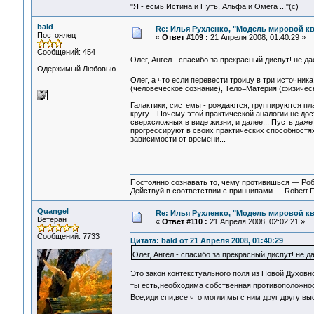
"Я - есмь Истина и Путь, Альфа и Омега ..."(с)
bald
Re: Илья Рухленко, "Модель мировой к
Постоялец
«
Ответ #109 :
21 Апреля 2008, 01:40:29 »
Сообщений: 454
Олег, Ангел - спасибо за прекрасный диспут! не да
Одержимый Любовью
Олег, а что если перевести троицу в три источника
(человеческое сознание), Тело=Материя (физическ
Галактики, системы - рождаются, группируются пл
кругу... Почему этой практической аналогии не д
сверхсложных в виде жизни, и далее... Пусть даж
прогрессируют в своих практических способностях
зависимости от времени...
Постоянно сознавать то, чему противишься — Ро
Действуй в соответствии с принципами — Robert 
Quangel
Re: Илья Рухленко, "Модель мировой к
Ветеран
«
Ответ #110 :
21 Апреля 2008, 02:02:21 »
Сообщений: 7733
Цитата: bald от 21 Апреля 2008, 01:40:29
Олег, Ангел - спасибо за прекрасный диспут! не д
Это закон контекстуального поля из Новой Духовн
ты есть,необходима собственная противоположно
Все,иди спи,все что могли,мы с ним друг другу вы