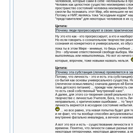
человеков, которые сами в себе -нелокальны в пр
Человек как целостное существо неизмеримо сложн
пространство состояний человека неизмеримо бол
смогли бы познавать этот Мир, ибо меньшее не м
Потому и НИР, являясь тока "исходным кодом" на
"представителем" для некоторых человеков в их 
Цитата:
Почему люди прогрессируют в своих практически
Ну это кто как - кто прогрессирует, а кто и наобор
Но если говорить о сознательном творчестве реал
сознания из конкретного в универсальное, из обу
пока ты в этом Мире - мнимые, то бишь учебные ..
Это - обучение ответственной свободе выбора. Мир 
выполняешь или невыполняешь. Но вот из ничего мы
которые, впрочем, тоже новыми назвать нельзя.
Цитата:
Почему эта субстанция (логика) проявляется в за
Потому, что личность - это и есть эта субстанция(
со-бытия как основы универсального существа. Н
(логически осмысливать) сначала данную ей Бого
типа детского питания) ... прежде чем личность 
то есть свой собственный "внутренний хаос".
А далее, для этого со-творения своей реальности
творчестве с личностью Учителя, Бога, то есть Ли
неправильно, с критическими ошибками ... то "вну
личность вернется в исходное состояние небытия. 
... но все равно, эта новая попытка будет для т
и не факт, что ты вообще способен актуализоватьс
внутренне фатально инвалидна, а вечное и неизм
А вот это все и есть - существование личности в 
времени. Понятно, что личности самые разные воп
некоторые пятерочники, некоторые двоечники, а н