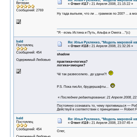
Re: Илья Рухленко, "Модель мировой к
Ветеран
«
Ответ #117 :
21 Апреля 2008, 21:15:22 »
Сообщений: 2769
Ну тада выпьем, что ли ... граммов по 200? ... а 
"Я - есмь Истина и Путь, Альфа и Омега ..."(с)
bald
Re: Илья Рухленко, "Модель мировой к
Постоялец
«
Ответ #118 :
21 Апреля 2008, 21:32:26 »
Сообщений: 454
shadow
Одержимый Любовью
практика=логика?
логика=эмоции?
Чё так развеселило.. до удачи?!
P.S. Пока писАл, брудершафты...
«
Последнее редактирование: 21 Апреля 2008, 22:
Постоянно сознавать то, чему противишься — Ро
Действуй в соответствии с принципами — Robert 
bald
Re: Илья Рухленко, "Модель мировой к
Постоялец
«
Ответ #119 :
21 Апреля 2008, 23:07:45 »
Сообщений: 454
Олег,
Одержимый Любовью