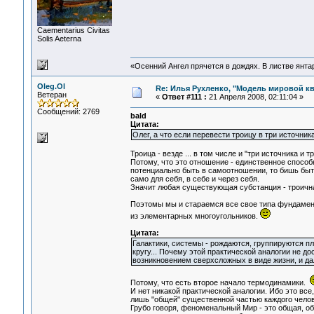
Сaementarius Civitas
Solis Aeterna
«Осенний Ангел прячется в дождях. В листве янтарн
Oleg.Ol
Re: Илья Рухленко, "Модель мировой к
Ветеран
«
Ответ #111 :
21 Апреля 2008, 02:11:04 »
Сообщений: 2769
bald
Цитата:
Олег, а что если перевести троицу в три источника
Троица - везде ... в том числе и "три источника и т
Потому, что это отношение - единственное спосо
потенциально быть в самоотношении, то бишь быть 
само для себя, в себе и через себя.
Значит любая существующая субстанция - троичн
Поэтомы мы и стараемся все свое типа фундамент
из элементарных многоугольников.
Цитата:
Галактики, системы - рождаются, группируются пл
кругу... Почему этой практической аналогии не д
возникновением сверхсложных в виде жизни, и дал
Потому, что есть второе начало термодинамики.
И нет никакой практической аналогии. Ибо это все
лишь "общей" существенной частью каждого чело
Грубо говоря, феноменальный Мир - это общая, об