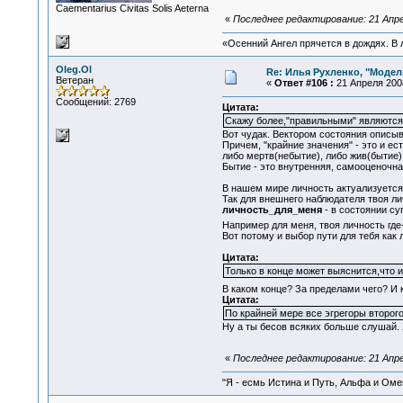
Сaementarius Civitas Solis Aeterna
«
Последнее редактирование: 21 Апре
«Осенний Ангел прячется в дождях. В л
Oleg.Ol
Re: Илья Рухленко, "Моде
Ветеран
«
Ответ #106 :
21 Апреля 2008
Сообщений: 2769
Цитата:
Скажу более,"правильными" являются 
Вот чудак. Вектором состояния описыв
Причем, "крайние значения" - это и е
либо мертв(небытие), либо жив(бытие)
Бытие - это внутренняя, самооценочна
В нашем мире личность актуализуется 
Так для внешнего наблюдателя твоя ли
личность_для_меня
- в состоянии су
Например для меня, твоя личность где
Вот потому и выбор пути для тебя как 
Цитата:
Только в конце может выяснится,что и
В каком конце? За пределами чего? И 
Цитата:
По крайней мере все эгрегоры второго
Ну а ты бесов всяких больше слушай. 
«
Последнее редактирование: 21 Апрел
"Я - есмь Истина и Путь, Альфа и Омега