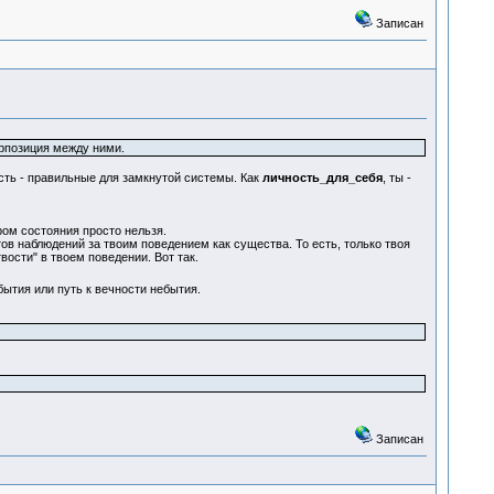
Записан
ерпозиция между ними.
есть - правильные для замкнутой системы. Как
личность_для_себя
, ты -
ром состояния просто нельзя.
ов наблюдений за твоим поведением как существа. То есть, только твоя
вости" в твоем поведении. Вот так.
бытия или путь к вечности небытия.
Записан