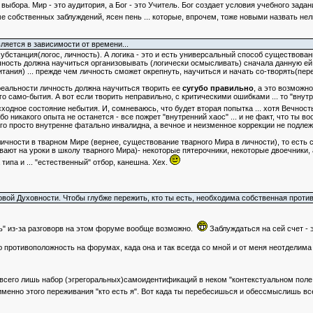
выбора. Мир - это аудитория, а Бог - это Учитель. Бог создает условия учебного зад
ме собственных заблуждений, ясен пень ... которые, впрочем, тоже новыми назвать не
ляется в зависимости от времени...
 субстанция(логос, личность). А логика - это и есть универсальный способ существова
чность должна научиться организовывать (логически осмысливать) сначала данную е
питания) ... прежде чем личность сможет окрепнуть, научиться и начать со-творять(п
 реальности личность должна научиться творить ее
сугубо правильно
, а это возможн
о само-бытия. А вот если творить неправильно, с критическими ошибками ... то "внут
сходное состояние небытия. И, сомневаюсь, что будет вторая попытка ... хотя Вечнос
ибо никакого опыта не останется - все пожрет "внутренний хаос" ... и не факт, что ты
ого просто внутренне фатально инвалидна, а вечное и неизменное коррекции не подле
 личности в тварном Мире (вернее, существование тварного Мира в личности), то есть
ают на уроки в школу тварного Мира)- некоторые пятерочники, некоторые двоечники, а
ипа и ... "естественный" отбор, канешна. Хех.
овой Духовности. Чтобы глубже пережить, кто ты есть, необходима собственная проти
ть" из-за разговорв на этом форуме вообще возможно.
Заблуждаться на сей счет - э
противоположность на форумах, када она и так всегда со мной и от меня неотделима - э
это всего лишь набор (эгрегоральных)самоидентификаций в неком "контекстуальном пол
 именно этого переживания "кто есть я". Вот када ты перебесишься и обессмыслишь в