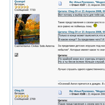
Quangel
Re: Илья Рухленко, "Моде
Ветеран
«
Ответ #107 :
21 Апреля 2008
Сообщений: 7733
Цитата: Oleg.Ol от 21 Апреля 2008, 0
Вот потому и выбор пути для тебя как
Такие представления о своем месте в
все-равно не поймешь пока.
Цитата: Oleg.Ol от 21 Апреля 2008, 0
Только в конце может выяснится,что 
В каком конце? За пределами чего? И
За пределами детских игрушек под наз
Сaementarius Civitas Solis Aeterna
небытие". Которые имеют какое то зна
Цитата:
По крайней мере все эгрегоры второго
Ну а ты бесов всяких больше слушай.
Лучше слушать одного единственного,
«Осенний Ангел прячется в дождях. В л
Oleg.Ol
Re: Илья Рухленко, "Моде
Ветеран
«
Ответ #108 :
21 Апреля 2008
Сообщений: 2769
Цитата:
Такие представления о своем месте 