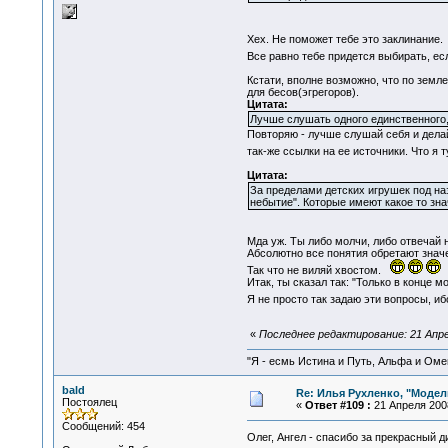
Хех. Не поможет тебе это заклинание
Все равно тебе придется выбирать, есл
Кстати, вполне возможно, что по земл
для бесов(эгрегоров).
Цитата:
Лучше слушать одного единственного,
Повторяю - лучше слушай себя и делай
так-же ссылки на ее источники. Что я 
Цитата:
За пределами детских игрушек под на
небытие". Которые имеют какое то зна
Мда уж. Ты либо молчи, либо отвечай н
Абсолютно все понятия обретают значен
Так что не виляй хвостом.
Итак, ты сказал так: "Только в конце 
Я не просто так задаю эти вопросы, и
«
Последнее редактирование: 21 Апрел
"Я - есмь Истина и Путь, Альфа и Омега
bald
Re: Илья Рухленко, "Моде
Постоялец
«
Ответ #109 :
21 Апреля 2008
Сообщений: 454
Олег, Ангел - спасибо за прекрасный д