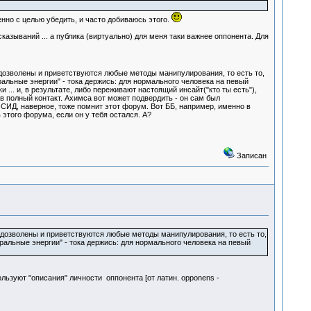
енно с целью убедить, и часто добиваюсь этого.
казываний ... а публика (виртуально) для меня таки важнее оппонента. Для
дозволены и приветствуются любые методы манипулирования, то есть то,
альные энергии" - тока держись: для нормального человека на певый
 ... и, в результате, либо переживают настоящий инсайт("кто ты есть"),
в полный контакт. Ахимса вот может подвердить - он сам был
 СИД, наверное, тоже помнит этот форум. Вот ББ, например, именно в
в этого форума, если он у тебя остался. А?
Записан
 дозволены и приветствуются любые методы манипулирования, то есть то,
ральные энергии" - тока держись: для нормального человека на певый
льзуют "описания" личности оппонента [от латин. opponens -