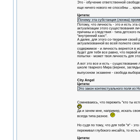
Это - обучение ответственной свободе 
еще ничего нового не способны ... кро
Цитата:
Почему эта субстанция (логика) прояв
Потому, что личность - это и есть эта
актуализации этого существования ли
причины и следствия - типа детского 
"внутренний хаос".
А далее, для этого со-творения своей
актуализованной во всей полноте своег
содержимое - и личность вернется в и
будет для тебя все равно, что первой 
попытки - может твоя личность для эт
А вот это все и есть - существование
школе тварного Мира (вернее, заглядыв
выпускном экзамене - свобода выбора т
City Angel
Цитата:
Это закон контекстуального поля из Н
Сомневаюсь, что пережить "кто ты ес
Да и зачем мне, например, искать свою 
всегда типа разное.
Но судя по тому, что для тебя "я" - 
переживал глубокого инсайта, то есть
Цитата: