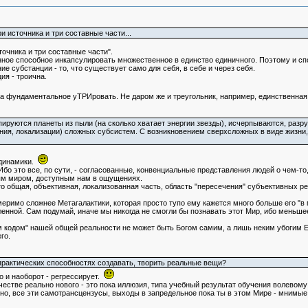
ри источника и три составные части...
сточника и три составные части".
нное способное инкапсулировать множественное в единство единичного. Поэтому и сп
ие субстанции - то, что существует само для себя, в себе и через себя.
я - троична.
а фундаментальное уТРИровать. Не даром же и треугольник, например, единственная
пируются планеты из пыли (на сколько хватает энергии звезды), исчерпываются, разруш
ния, локализации) сложных субсистем. С возникновением сверхсложных в виде жизни, 
одинамики.
 Ибо это все, по сути, - согласованные, конвенциальные представления людей о чем-т
м миром, доступным нам в ощущениях.
о общая, объективная, локализованная часть, область "пересечения" субъективных ре
еримо сложнее Метагалактики, которая просто тупо ему кажется много больше его "в
енной. Сам подумай, иначе мы никогда не смогли бы познавать этот Мир, ибо меньше
м кодом" нашей общей реальности не может быть Богом самим, а лишь неким убогим Е
го.
рактических способностях создавать, творить реальные вещи?
кто и наоборот - регрессирует.
честве реально нового - это пока иллюзия, типа учебный результат обучения волевому
о, все эти самотрансцензусы, выходы в запредельное пока ты в этом Мире - мнимые, т