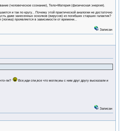
ание (человеческое сознание), Тело=Материя (физическая энергия).
аются и так по кругу... Почему этой практической аналогии не достаточно
усть даже занесенных осколков (вирусов) из погибших старших галактик?
(логика) проявляется в зависимости от времени...
Записан
 что-ли?
Все,иди спи,все что могли,мы с ним друг другу высказали и
Записан