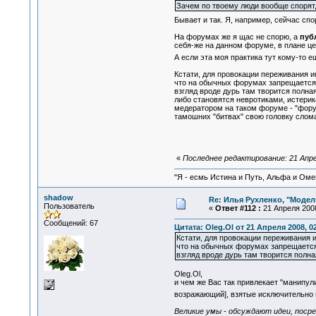
Зачем по твоему люди вообще спорят,
Бывает и так. Я, например, сейчас спо
На форумах же я щас не спорю, а
пуб
себя-же на данном форуме, в плане це
А если эта моя практика тут кому-то е
Кстати, для провокации переживания 
что на обычных форумах запрещается, 
взгляд вроде дурь там творится полная
либо становятся невротиками, истерик
медератором на таком форуме - "форум
тамошних "битвах" свою головку слома
«
Последнее редактирование: 21 Апрел
"Я - есмь Истина и Путь, Альфа и Омега
shadow
Re: Илья Рухленко, "Моде
Пользователь
«
Ответ #112 :
21 Апреля 2008
Сообщений: 67
Цитата: Oleg.Ol от 21 Апреля 2008, 02
Кстати, для провокации переживания 
что на обычных форумах запрещается,
взгляд вроде дурь там творится полная
Oleg.Ol,
и чем же Вас так привлекает "манипул
возражающий], взятые исключительно и
Великие умы - обсуждают идеи, пос