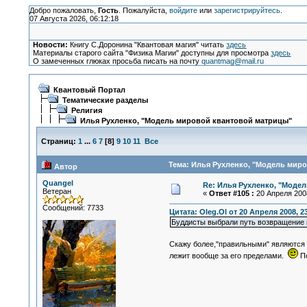
Добро пожаловать,
Гость
. Пожалуйста,
войдите
или
зарегистрируйтесь
.
07 Августа 2026, 06:12:18
Новости:
Книгу С.Доронина "Квантовая магия" читать
здесь
Материалы старого сайта "Физика Магии" доступны для просмотра
здесь
О замеченных глюках просьба писать на почту
quantmag@mail.ru
Квантовый Портал
Тематические разделы
Религия
Илья Рухленко, "Модель мировой квантовой матрицы"
Страниц:
1
...
6
7
[
8
]
9
10
11
Все
Тема: Илья Рухленко, "Модель миро
Автор
Quangel
Re: Илья Рухленко, "Моде
Ветеран
«
Ответ #105 :
20 Апреля 2008
Сообщений: 7733
Цитата: Oleg.Ol от 20 Апреля 2008, 2
Буддисты выбрали путь возвращение в 
Скажу более,"правильными" являются 
лежит вообще за его пределами.
По