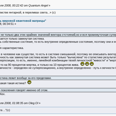
ля 2008, 00:22:42 от Quantum Angel
»
истве янтарной, в переливах света...» (c)
ль мировой квантовой матрицы"
, 00:34:51 »
не только два этих крайних значений вектора стстояний,но и вся промежуточная суп
ается только замкнутая система.
сть собственные состяния, то есть внутренне определенные состояния, поэтому они и 
.
я характеристика.
в человеке как существе, то есть в системе смешанной, поэтому ее описывать векто
чность как замкнутая система может быть только "вычислена" по статистике результат
перпозиции, то есть, именно, линейной комбинации твоей личностной "живости" и "мерт
-то на 90 процентов мертва, и только на 10 процентов жива.
личности - определен не суперпозиционно, а внутренне определенно - путь к вечности 
стина лежит вообще за его пределами.
какая такая истина?
 поколения говорят именно об этом.
Хех.
я 2008, 01:08:35 от Oleg.Ol
»
 ..."(с)