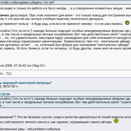
чтобы собеседника убедить что-ли?
рю редко и только по-работе и в быту иногда ... и о совершенно конкретных вещах - им
лично
дискутирую. При этом оппонент для меня - это только повод для построения выс
ли, я это мыслю как личную учебную практику логического дискурса.
ще принесет пользу - я буду рад, а если и не принесет никому - я и не расстроюсь.
инсайта ("кто ты есть") гораздо больше подходят особые немодерируемые форумы где 
в том числе и предельные личные оскорбления. Вот там действительно кипят "эгрегор
 ... но, что удивительное, некоторые вдруг неожиданно для себя втягиваются неподетски
ами или ваще параноиками закончеными. Травмоопасно таки это - ментальное айкидо 
е духовных истин" ... эх, отличный был форум для тренировки "ментального айкидо".
л, кажись. Кстати, Ахимса, если ты читаешь, то будь другом, скинь мне на мыло архи
я 2008, 07:16:42 от Oleg.Ol
»
 ..."(с)
ль мировой квантовой матрицы"
, 08:57:55 »
:11:04
инсайта ("кто ты есть") гораздо больше подходят особые немодерируемые форумы где
 в том числе и предельные личные оскорбления. Вот там действительно кипят "эгрего
 ...
ирование"? Это же безумно скучно, когда в качестве доказательств своей правоты испо
з собственного личного опыта и, как зеркало, отражающие самого автора.
редственные умы - обсуждают события,