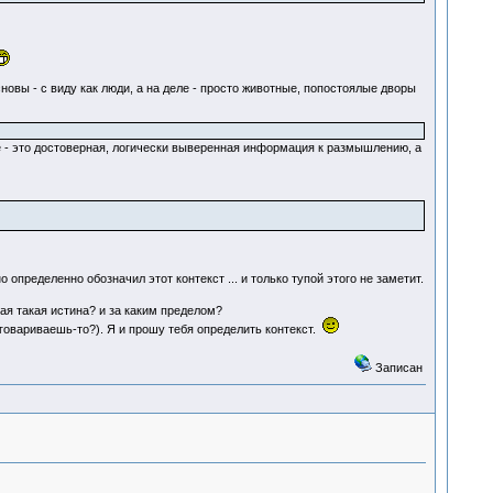
овы - с виду как люди, а на деле - просто животные, попостоялые дворы
е - это достоверная, логически выверенная информация к размышлению, а
пределенно обозначил этот контекст ... и только тупой этого не заметит.
кая такая истина? и за каким пределом?
зговариваешь-то?). Я и прошу тебя определить контекст.
Записан