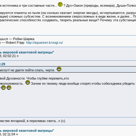
и источника и три составные части...
? Дух=Закон (природы, всемира), Душа=Толков
ируются планеты из пыли (на сколько хватает энергии звезды), исчерпываются, разруш
ации) сложных субсистем. С возникновением сверхсложных в виде жизни, и далее... П
актических способностях создавать, творить реальные вещи? Почему эта субстанция 
вишься — Робин Шарма
и — Robert Fripp
http://aquarium.kroogi.ru/
ль мировой квантовой матрицы"
, 02:02:21 »
0:29
испут! не даете пойти спать, черти.
овой Духовности. Чтобы глубже пережить,кто
тивоположность.
Зачем по твоему люди вообще спорят,чтобы собеседника убедить
истве янтарной, в переливах света...» (c)
ль мировой квантовой матрицы"
, 02:11:04 »