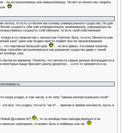
ания - ты его выполняешь или невыполняешь. Но вот из ничего мы творить
льзя.
ния логоса, то есть со-бытия как основы универсального существа. Но для
й Богом сущность (Им уже упорядоченную, разжеванную, упрощенную на
ереосмысливать) сущность собственную, то есть свой собственный
о только в со-творчестве с личностью Учителя, Бога, то есть Личности уже
ренний хаос" рано или поздно просто пожрет все ее организованное
ть - это чертовски большой срок
... но все равно, эта новая попытка
 вообще способен актуализоваться как разумное существо даже с энной
жит вообще, увы.
 со-бытие во времени. Понятно, что личности самые разные воплощаются в
 некоторые ваще бросают школу досрочно ... а кто-то запалится и на
воположность.
то скока угодно, в том числе, и по типу "закона контекстуального поля".
то все, что угодно, что есть "не-я" ... причем в любом контексте, пусть и
е Новой Духовности"(
), то ты вообще пока никогда реально и не
се наносно-эгрегорное, то может быть и поймешь кое-че.