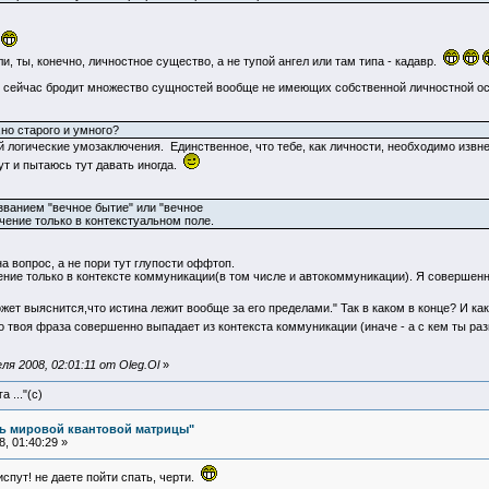
.
и, ты, конечно, личностное существо, а не тупой ангел или там типа - кадавр.
е сейчас бродит множество сущностей вообще не имеющих собственной личностной осн
но старого и умного?
 логические умозаключения. Единственное, что тебе, как личности, необходимо извн
тут и пытаюсь тут давать иногда.
званием "вечное бытие" или "вечное
чение только в контекстуальном поле.
а вопрос, а не пори тут глупости оффтоп.
ие только в контексте коммуникации(в том числе и автокоммуникации). Я совершенно о
может выяснится,что истина лежит вообще за его пределами." Так в каком в конце? И ка
бо твоя фраза совершенно выпадает из контекста коммуникации (иначе - а с кем ты ра
я 2008, 02:01:11 от Oleg.Ol
»
 ..."(с)
ль мировой квантовой матрицы"
, 01:40:29 »
испут! не даете пойти спать, черти.