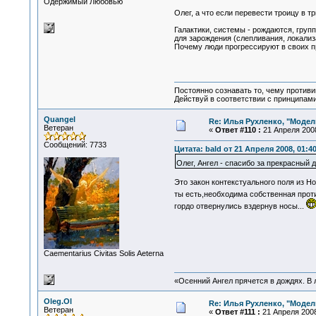
Одержимый Любовью
Олег, а что если перевести троицу в тр
Галактики, системы - рождаются, групп
для зарождения (слепливания, локализ
Почему люди прогрессируют в своих пр
Постоянно сознавать то, чему проти
Действуй в соответствии с принципам
Quangel
Re: Илья Рухленко, "Моде
Ветеран
«
Ответ #110 :
21 Апреля 2008
Сообщений: 7733
Цитата: bald от 21 Апреля 2008, 01:4
Олег, Ангел - спасибо за прекрасный д
Это закон контекстуального поля из Н
ты есть,необходима собственная про
гордо отвернулись вздернув носы...
Сaementarius Civitas Solis Aeterna
«Осенний Ангел прячется в дождях. В л
Oleg.Ol
Re: Илья Рухленко, "Моде
Ветеран
«
Ответ #111 :
21 Апреля 2008