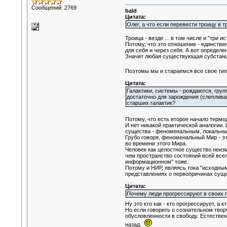
Сообщений: 2769
bald
Цитата:
Олег, а что если перевести троицу в т
Троица - везде ... в том числе и "три и
Потому, что это отношение - единстве
для себя и через себя. А вот определен
Значит любая существующая субстанци
Поэтомы мы и стараемся все свое тип
Цитата:
Галактики, системы - рождаются, груп
достаточно для зарождения (слеплива
старших галактик?
Потому, что есть второе начало терм
И нет никакой практической аналогии.
существа - феноменальным, локальны
Грубо говоря, феноменальный Мир - эт
во времени этого Мира.
Человек как целостное существо неизм
чем пространство состояний всей всел
информационном" тоже.
Потому и НИР, являясь тока "исходны
представлениях о первопричинах суще
Цитата:
Почему люди прогрессируют в своих п
Ну это кто как - кто прогрессирует, а 
Но если говорить о сознательном твор
обусловленности в свободу. Естественн
назад.