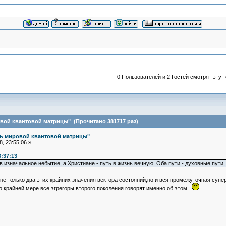
0 Пользователей и 2 Гостей смотрят эту т
вой квантовой матрицы" (Прочитано 381717 раз)
ль мировой квантовой матрицы"
, 23:55:06 »
3:37:13
изначальное небытие, а Христиане - путь в жизнь вечную. Оба пути - духовные пути,
не только два этих крайних значения вектора состояний,но и вся промежуточная суп
 крайней мере все эгрегоры второго поколения говорят именно об этом.