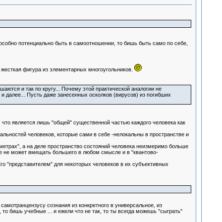
особно потенциально быть в самоотношении, то бишь быть само по себе,
 жесткая фигура из элементарных многоугольников.
аются и так по кругу... Почему этой практической аналогии не
и далее... Пусть даже занесенных осколков (вирусов) из погибших
о, что является лишь "общей" существенной частью каждого человека как
альностей человеков, которые сами в себе -нелокальны в пространстве и
 метрах", а на деле пространство состояний человека неизмеримо больше
е не может вмещать большего в любом смысле и в "квантово-
го "представителем" для некоторых человеков в их субъективных
 самотранцензусу сознания из конкретного в универсальное, из
о бишь учебные ... и ежели что не так, то ты всегда можешь "сыграть"