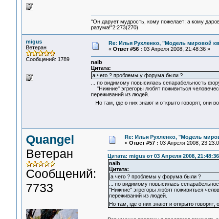
"Он дарует мудрость, кому пожелает; а кому даро
разума!"2:273(270)
migus
Re: Илья Рухленко, "Модель мировой к
Ветеран
«
Ответ #56 :
03 Апреля 2008, 21:48:36 »
Сообщений: 1789
naib
Цитата:
а чего ? проблемы у форума были ?
... по видимому повысилась сепарабельность форум
"Нижние" эгрегоры любят поживиться человечески
переживаний из людей.
Но там, где о них знают и открыто говорят, они 
Quangel
Re: Илья Рухленко, "Модель миро
«
Ответ #57 :
03 Апреля 2008, 23:23:0
Ветеран
Цитата: migus от 03 Апреля 2008, 21:48:36
naib
Цитата:
Сообщений:
а чего ? проблемы у форума были ?
7733
... по видимому повысилась сепарабельност
"Нижние" эгрегоры любят поживиться челов
переживаний из людей.
Но там, где о них знают и открыто говорят