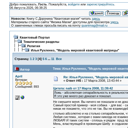
Добро пожаловать,
Гость
. Пожалуйста,
войдите
или
зарегистрируйтесь
.
06 Августа 2026, 06:38:25
Новости:
Книгу С.Доронина "Квантовая магия" читать
здесь
Материалы старого сайта "Физика Магии" доступны для просмотра
здесь
О замеченных глюках просьба писать на почту
quantmag@mail.ru
Квантовый Портал
Тематические разделы
Религия
Илья Рухленко, "Модель мировой квантовой матрицы"
Страниц:
1
2
3
[
4
]
5
6
...
11
Все
Тема: Илья Рухленко, "Модель мировой кванто
Автор
April
Re: Илья Рухленко, "Модель мировой к
Ветеран
«
Ответ #45 :
17 Марта 2008, 13:43:44 »
Сообщений: 893
Цитата: naib от 17 Марта 2008, 11:39:42
Ложь - абсолютная сепарабельность в реальности
Я это уже много раз доказал и показал.
Не смешите меня. Вы ничего не показали и не док
Самый простой пример - моя собака - для вас - 
никак не покажете, что это не так. Вы не взаимодей
столько абсолютно и на столько сепарабельном, чт
Любая система , которая с вами никогда не взаим
ЛЮБАЯ! И таких систем - сплошь и рядом пруд пр
Мень, властвующей в провинции Шибу в седьмом в