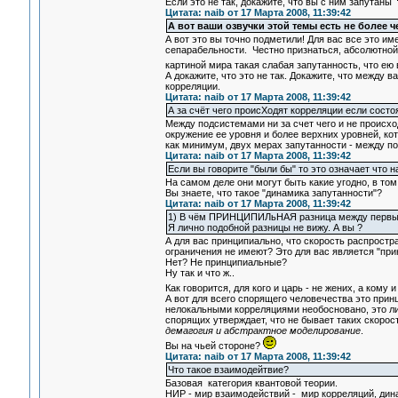
Если это не так, докажите, что вы с ним запутаны
Цитата: naib от 17 Марта 2008, 11:39:42
А вот ваши озвучки этой темы есть не более 
А вот это вы точно подметили! Для вас все это им
сепарабельности. Честно признаться, абсолютной
картиной мира такая слабая запутанность, что ею
А докажите, что это не так. Докажите, что между
корреляции.
Цитата: naib от 17 Марта 2008, 11:39:42
А за счёт чего происХодят корреляции если сост
Между подсистемами ни за счет чего и не происход
окружение ее уровня и более верхних уровней, кот
как минимум, двух мерах запутанности - между п
Цитата: naib от 17 Марта 2008, 11:39:42
Если вы говорите "были бы" то это означает что 
На самом деле они могут быть какие угодно, в то
Вы знаете, что такое "динамика запутанности"?
Цитата: naib от 17 Марта 2008, 11:39:42
1) В чём ПРИНЦИПИЛьНАЯ разница между первы
Я лично подобной разницы не вижу. А вы ?
А для вас принципиально, что скорость распростр
ограничения не имеют? Это для вас является "пр
Нет? Не принципиальные?
Ну так и что ж..
Как говорится, для кого и царь - не жених, а кому
А вот для всего спорящего человечества это прин
нелокальными корреляциями необосновано, это л
спорящих утверждает, что не бывает таких скорос
демагогия и абстрактное моделирование
.
Вы на чьей стороне?
Цитата: naib от 17 Марта 2008, 11:39:42
Что такое взаимодейтвие?
Базовая категория квантовой теории.
НИР - мир взаимодействий - мир корреляций, дин