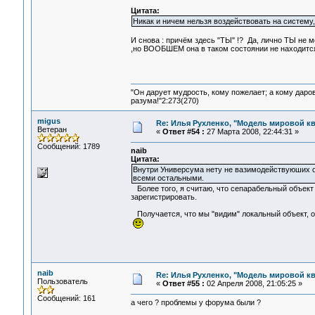
Цитата:
Никак и ничем нельзя воздействовать на систему,
И снова : причём здесь "ТЫ" !? Да, лично ТЫ не
,но ВООБШЕМ она в таком состоянии не находитс
"Он дарует мудрость, кому пожелает; а кому даро
разума!"2:273(270)
migus
Re: Илья Рухленко, "Модель мировой к
Ветеран
«
Ответ #54 :
27 Марта 2008, 22:44:31 »
Сообщений: 1789
naib
Цитата:
Внутри Универсума нету не вазимодействуюших об
всеми остальными.
Более того, я считаю, что сепарабельный объект 
зарегистрировать.
Получается, что мы "видим" локальный объект, о
naib
Re: Илья Рухленко, "Модель мировой к
Пользователь
«
Ответ #55 :
02 Апреля 2008, 21:05:25 »
Сообщений: 161
а чего ? проблемы у форума были ?