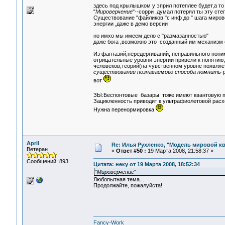
здесь под крылышком у эприл потеплее будет,а то
"
Мироверчение
"--сорри ,думал потерял ты эту ст
Существование "файликов "с инф до " шага мирове
энергии ,даже в демо версии
но имхо мы имеем дело с "размазанностью"
даже бога ,возможно это созданный им механизм
Из фантазий,передергиваний, неправильного пони
отрицательные уровни энергии привели к понятию
человеков,теорий(на чувственном уровне появляе
существовании познаваемого способа помнить
-
вот
ЗЫ:Беспонтовые базары тоже имеют квантовую 
Зацикленность приводит к ультрафиолетовой расх
Нужна перенормировка
April
Re: Илья Рухленко, "Модель мировой к
Ветеран
«
Ответ #50 :
19 Марта 2008, 21:58:37 »
Сообщений: 893
Цитата: неку от 19 Марта 2008, 18:52:34
"
Мироверчение
"--
Любопытная тема...
Продолжайте, пожалуйста!
Fancy-Work