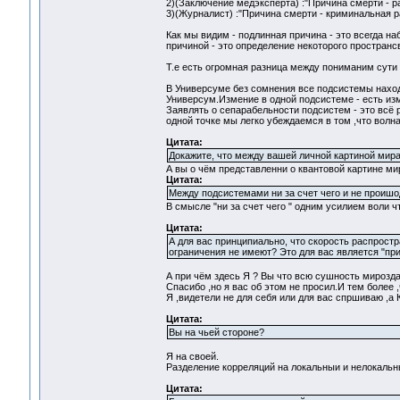
2)(Заключение медэксперта) :"Причина смерти - р
3)(Журналист) :"Причина смерти - криминальная р
Как мы видим - подлинная причина - это всегда на
причиной - это определение некоторого пространс
Т.е есть огромная разница между пониманим сути 
В Универсуме без сомнения все подсистемы нахо
Универсум.Измение в одной подсистеме - есть из
Заявлять о сепарабельности подсистем - это всё 
одной точке мы легко убеждаемся в том ,что волна
Цитата:
Докажите, что между вашей личной картиной мира
А вы о чём представленни о квантовой картине ми
Цитата:
Между подсистемами ни за счет чего и не проишо
В смысле "ни за счет чего " одним усилием воли чт
Цитата:
А для вас принципиально, что скорость распрост
ограничения не имеют? Это для вас является "пр
А пpи чём здесь Я ? Вы что всю сушность мирозд
Спасибо ,но я вас об этом не просил.И тем более 
Я ,видетeли не для себя или для вас спршиваю 
Цитата:
Вы на чьей стороне?
Я на своей.
Разделение корреляций на локальныи и нелокальные
Цитата: