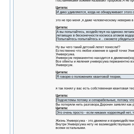
Посланниками божими называют пророков.Я не пр
Цитата:
И дико удивляются, когда не обнаруживают этого 
это не про меня ,я даже человеческому неверию в
Цитата:
А вы попытайтесь, воздействуя на одиноко летаю
летающих в бесконечности космоса атомов водо
Попытайтесь-попытайтесь и .. сможете убедиться
Ну вы чего такий детский лепет понесли!?
Естественно что любое измение в одной точке Уни
Универсума.
Универсум перманентно находится в движении(кор
Все обекты и явления универсума перманентно вза
Универсум.
Цитата:
Я говорю о положениях квантовой теории,
я так понял у вас есть собстевенная квантовая те
Цитата:
Подсистемы потому и сепарабельные, потому что 
Вы потеряли нить разговора.Доронин заявлял как 
Цитата:
Это очень просто - если никаких корреляций нет,
Жизнь Универсума - это движени и взаимодействие
Внутри Универсума нету не вазимодействуюших об
всеми остальными.