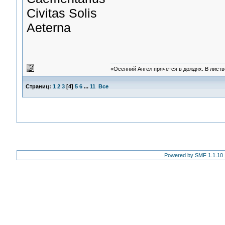
Civitas Solis
Aeterna
«Осенний Ангел прячется в дождях. В листве
Страниц:
1
2
3
[
4
]
5
6
...
11
Все
Powered by SMF 1.1.10