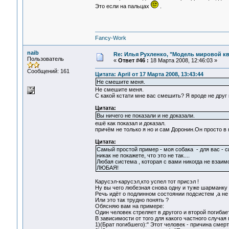
Это если на пальцах
.
Fancy-Work
naib
Re: Илья Рухленко, "Модель мировой к
Пользователь
«
Ответ #46 :
18 Марта 2008, 12:46:03 »
Сообщений: 161
Цитата: April от 17 Марта 2008, 13:43:44
Не смешите меня.
Не смешите меня.
С какой кстати мне вас смешить? Я вроде не друг 
Цитата:
Вы ничего не показали и не доказали.
ешё как показал и доказал.
причём не только я но и сам Доронин.Он просто в к
Цитата:
Самый простой пример - моя собака - для вас - 
никак не покажете, что это не так....
Любая система , которая с вами никогда не взаи
ЛЮБАЯ!
Карусэл-карусэл,кто успел тот присэл !
Ну вы чего любезная снова одну и туже шарманку к
Речь идёт о подлинном состоянии подсистем ,а не
Или это так трудно понять ?
Обясняю вам на примере:
Один человек стреляет в другого и второй погибает
В зависимости от того для какого частного случа
1)(Брат погибшего):" Этот человек - причина смерт