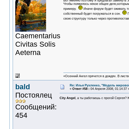
Вот именно поэтому я предлагал замкнуть 
Чтобы появилось некое общее дело,которы
примеру.
Иначе форум будет оживать то
собственный будет погружаться в сон.
П
свою структуру только через противопостав
Сaementarius
Civitas Solis
Aeterna
«Осенний Ангел прячется в дождях. В листве
bald
Re: Илья Рухленко, "Модель мирово
«
Ответ #58 :
04 Апреля 2008, 01:14:37 
Постоялец
City Angel
, а ты работаешь с прогой Сергея? 
Сообщений:
454