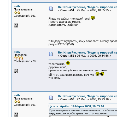
naib
Re: Илья Рухленко, "Модель мировой к
Пользователь
«
Ответ #51 :
25 Марта 2008, 18:55:25 »
Сообщений: 161
Я вас не забыл - не надейтесь!
Просто дел было много.
Затра отвечу ,дай Бог.
"Он дарует мудрость, кому пожелает; а кому даро
разума!"2:273(270)
неку
Re: Илья Рухленко, "Модель мировой к
Постоялец
«
Ответ #52 :
26 Марта 2008, 09:34:56 »
Сообщений: 270
телеграмма
Дорогой наиб,
привези пожалуйста конфетков и цветочков
ой ,т. е . ахулиард и жизнь вечную
тчк неку.
naib
Re: Илья Рухленко, "Модель мировой к
Пользователь
«
Ответ #53 :
27 Марта 2008, 15:23:16 »
Сообщений: 161
Цитата: April от 19 Марта 2008, 10:03:16
Проповедники сначала сами назначают себя посл
окружающих особо трепетного отношения.