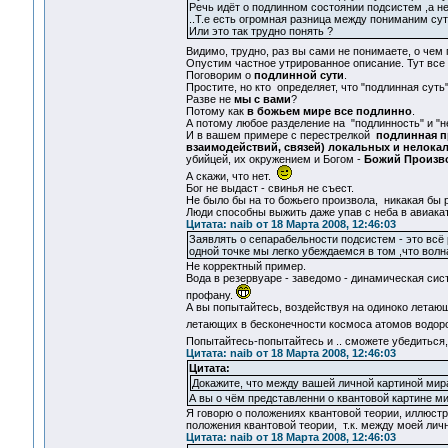
Речь идёт о подлинном состоянии подсистем ,а н
..Т.е есть огромная разница между пониманим сут
Или это так трудно понять ?
Видимо, трудно, раз вы сами не понимаете, о чем
Опустим частное утрированное описание. Тут все 
Поговорим о
подлинной сути
.
Простите, но кто определяет, что "подлинная суть"
Разве не
мы с вами
?
Потому как
в божьем мире все подлинно
.
А потому любое разделение на "подлинность" и "н
И в вашем примере с перестрелкой
подлинная п
взаимодействий, связей) локальных и нелока
убийцей, их окружением и Богом -
Божий Произво
А скажи, что нет.
Бог не выдаст - свинья не съест.
Не было бы на то божьего произвола, никакая бы р
Люди способны выжить даже упав с неба в авиакат
Цитата: naib от 18 Марта 2008, 12:46:03
Заявлять о сепарабельности подсистем - это всё
одной точке мы легко убеждаемся в том ,что волна
Не корректный пример.
Вода в резервуаре - заведомо - динамическая сис
профану.
А вы попытайтесь, воздействуя на одиноко летающ
летающих в бесконечности космоса атомов водо
Попытайтесь-попытайтесь и .. сможете убедиться
Цитата: naib от 18 Марта 2008, 12:46:03
Цитата:
Докажите, что между вашей личной картиной мир
А вы о чём представленни о квантовой картине ми
Я говорю о положениях квантовой теории, иллюс
положения квантовой теории, т.к. между моей лич
Цитата: naib от 18 Марта 2008, 12:46:03