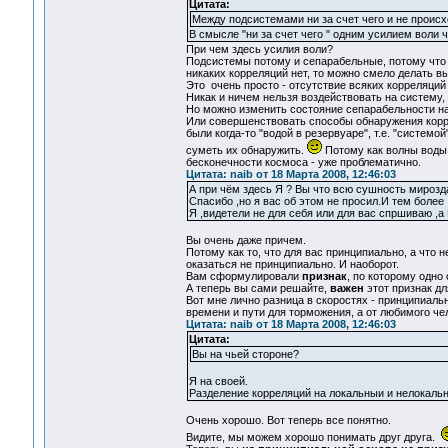
Цитата:
Между подсистемами ни за счет чего и не происх
В смысле "ни за счет чего " одним усилием воли ч
При чем здесь усилия воли?
Подсистемы потому и сепарабельные, потому что м
никаких корреляций нет, то можно смело делать в
Это очень просто - отсутствие всяких корреляций
Никак и ничем нельзя воздействовать на систему,
Но можно изменить состояние сепарабельности на
Или совершенствовать способы обнаружения корре
были когда-то "водой в резервуаре", т.е. "систем
суметь их обнаружить.
Потому как волны воды 
бесконечности космоса - уже проблематично.
Цитата: naib от 18 Марта 2008, 12:46:03
А пpи чём здесь Я ? Вы что всю сушность мирозд
Спасибо ,но я вас об этом не просил.И тем более 
Я ,видетeли не для себя или для вас спршиваю
Вы очень даже причем.
Потому как то, что для вас принципиально, а что 
оказаться не принципиально. И наоборот.
Вам сформулировали
признак
, по которому одно 
А теперь вы сами решайте,
важен
этот признак дл
Вот мне лично разница в скоростях - принципиаль
времени и пути для торможения, а от любимого че
Цитата: naib от 18 Марта 2008, 12:46:03
Цитата:
Вы на чьей стороне?
Я на своей.
Разделение корреляций на локальныи и нелокальны
Очень хорошо. Вот теперь все понятно.
Видите, мы можем хорошо понимать друг друга.