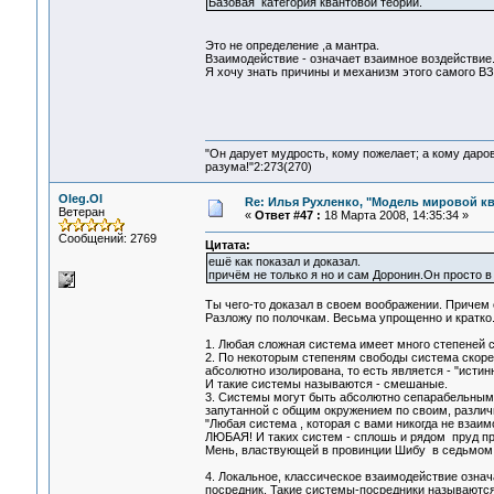
Базовая категория квантовой теории.
Это не определение ,а мантра.
Взаимодействие - означает взаимное воздействие
Я хочу знать причины и механизм этого самого
"Он дарует мудрость, кому пожелает; а кому даро
разума!"2:273(270)
Oleg.Ol
Re: Илья Рухленко, "Модель мировой к
Ветеран
«
Ответ #47 :
18 Марта 2008, 14:35:34 »
Сообщений: 2769
Цитата:
ешё как показал и доказал.
причём не только я но и сам Доронин.Он просто в 
Ты чего-то доказал в своем воображении. Причем с
Разложу по полочкам. Весьма упрощенно и кратко
1. Любая сложная система имеет много степеней 
2. По некоторым степеням свободы система скоре
абсолютно изолирована, то есть является - "исти
И такие системы называются - смешаные.
3. Системы могут быть абсолютно сепарабельными
запутанной с общим окружением по своим, различ
"Любая система , которая с вами никогда не взаи
ЛЮБАЯ! И таких систем - сплошь и рядом пруд пр
Мень, властвующей в провинции Шибу в седьмом в
4. Локальное, классическое взаимодействие означ
посредник. Такие системы-посредники называютс