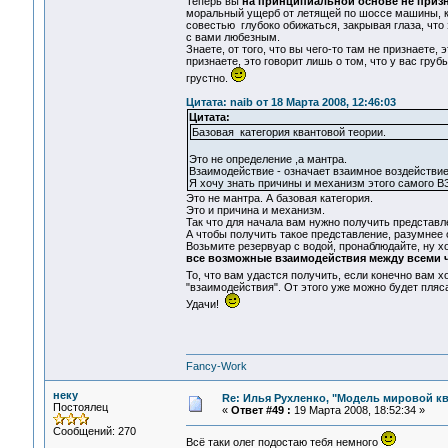
Теперь вы
на принципиальной основе не призн
моральный ущерб от летящей по шоссе машины, ког
совестью глубоко обижаться, закрывая глаза, что
с вами любезным.
Знаете, от того, что вы чего-то там не признаете, 
признаете, это говорит лишь о том, что у вас груб
грустно.
Цитата: naib от 18 Марта 2008, 12:46:03
Цитата:
Базовая категория квантовой теории.
Это не определение ,а мантра.
Взаимодействие - означает взаимное воздействие
Я хочу знать причины и механизм этого самого
Это не мантра. А базовая категория.
Это и причина и механизм.
Так что для начала вам нужно получить представ
А чтобы получить такое представление, разумнее 
Возьмите резервуар с водой, пронаблюдайте, ну хо
все возможные взаимодействия между всеми 
То, что вам удастся получить, если конечно вам х
"взаимодействия". От этого уже можно будет пляс
Удачи!
Fancy-Work
неку
Re: Илья Рухленко, "Модель мировой к
Постоялец
«
Ответ #49 :
19 Марта 2008, 18:52:34 »
Сообщений: 270
Всё таки олег подостаю тебя немного