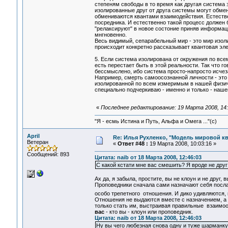
степеням свободы в то время как другая система
изолированные друг от друга системы могут обмен
обмениваются квантами взаимодействия. Естеств
посредника. И естественно такой процесс должен 
"релаксируют" в новое состоние приняв информаци
мнгновенно.
Весь видимый, сепарабельный мир - это мир изо
происходит конкретно рассказывает квантовая эл
5. Если система изолирована от окружения по всем
есть перестает быть в этой реальности. Так что 
бессмыслено, ибо система просто-напросто исчеза
Например, смерть самоосознанной личности - это
изолированной по всем измеримым в нашей физич
специально подчеркиваю - именно и только - наше
«
Последнее редактирование: 19 Марта 2008, 14:
"Я - есмь Истина и Путь, Альфа и Омега ..."(с)
April
Re: Илья Рухленко, "Модель мировой к
Ветеран
«
Ответ #48 :
19 Марта 2008, 10:03:16 »
Сообщений: 893
Цитата: naib от 18 Марта 2008, 12:46:03
С какой кстати мне вас смешить? Я вроде не друг 
Ах да, я забыла, простите, вы не клоун и не друг, 
Проповедники сначала сами назначают себя посла
особо трепетного отношения. И дико удивляются, 
Отношения не выдаются вместе с назначением, а
только стать им, выстраивая правильные взаимоо
вас
- кто вы - клоун или проповедник.
Цитата: naib от 18 Марта 2008, 12:46:03
Ну вы чего любезная снова одну и туже шарманку 