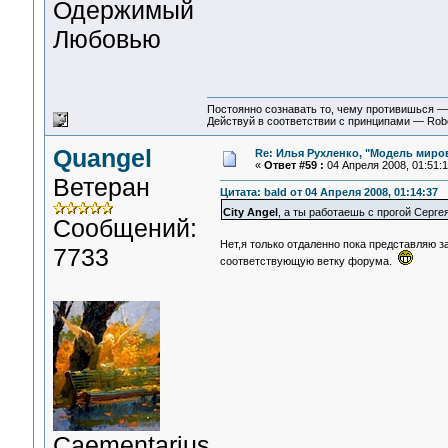
Одержимый
Любовью
Постоянно сознавать то, чему противишься 
Действуй в соответствии с принципами — Rob
Quangel
Re: Илья Рухленко, "Модель миро
«
Ответ #59 :
04 Апреля 2008, 01:51:1
Ветеран
Цитата: bald от 04 Апреля 2008, 01:14:37
City Angel
, а ты работаешь с прогой Серге
Сообщений:
Нет,я только отдаленно пока представляю з
7733
соответствующую ветку форума.
Сaementarius