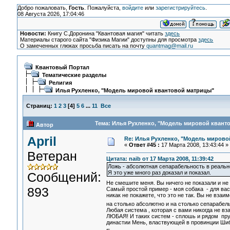
Добро пожаловать,
Гость
. Пожалуйста,
войдите
или
зарегистрируйтесь
.
08 Августа 2026, 17:04:46
Новости:
Книгу С.Доронина "Квантовая магия" читать
здесь
Материалы старого сайта "Физика Магии" доступны для просмотра
здесь
О замеченных глюках просьба писать на почту
quantmag@mail.ru
Квантовый Портал
Тематические разделы
Религия
Илья Рухленко, "Модель мировой квантовой матрицы"
Страниц:
1
2
3
[
4
]
5
6
...
11
Все
Тема: Илья Рухленко, "Модель мировой кванто
Автор
April
Re: Илья Рухленко, "Модель мирово
«
Ответ #45 :
17 Марта 2008, 13:43:44 »
Ветеран
Цитата: naib от 17 Марта 2008, 11:39:42
Ложь - абсолютная сепарабельность в реальн
Я это уже много раз доказал и показал.
Сообщений:
Не смешите меня. Вы ничего не показали и не
893
Самый простой пример - моя собака - для вас
никак не покажете, что это не так. Вы не взаим
на столько абсолютно и на столько сепарабель
Любая система , которая с вами никогда не в
ЛЮБАЯ! И таких систем - сплошь и рядом пру
династии Мень, властвующей в провинции Шиб