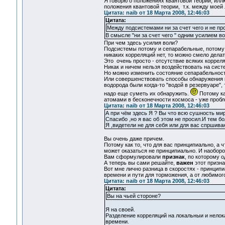
Я говорю о положениях квантовой теории, ил
положения квантовой теории, т.к. между моей
Цитата: naib от 18 Марта 2008, 12:46:03
Цитата:
Между подсистемами ни за счет чего и не пр
В смысле "ни за счет чего " одним усилием во
При чем здесь усилия воли?
Подсистемы потому и сепарабельные, потому ч
никаких корреляций нет, то можно смело дела
Это очень просто - отсутствие всяких коррел
Никак и ничем нельзя воздействовать на сист
Но можно изменить состояние сепарабельности
Или совершенствовать способы обнаружения к
водорода были когда-то "водой в резервуаре",
надо еще суметь их обнаружить.
Потому ка
атомами в бесконечности космоса - уже пробл
Цитата: naib от 18 Марта 2008, 12:46:03
А пpи чём здесь Я ? Вы что всю сушность ми
Спасибо ,но я вас об этом не просил.И тем бо
Я ,видетeли не для себя или для вас спрши
Вы очень даже причем.
Потому как то, что для вас принципиально, а ч
может оказаться не принципиально. И наоборо
Вам сформулировали
признак
, по которому о
А теперь вы сами решайте,
важен
этот призна
Вот мне лично разница в скоростях - принцип
времени и пути для торможения, а от любимог
Цитата: naib от 18 Марта 2008, 12:46:03
Цитата:
Вы на чьей стороне?
Я на своей.
Разделение корреляций на локальныи и нелока
времени.