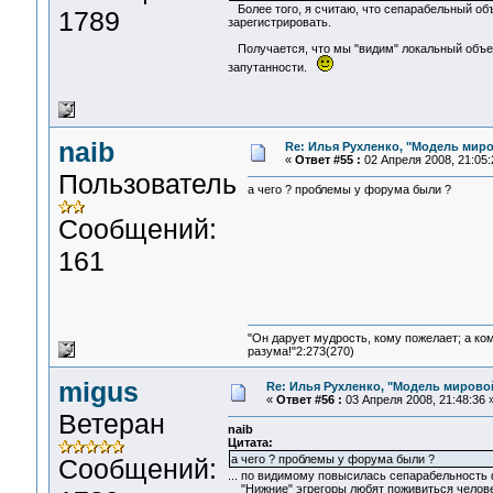
Более того, я считаю, что сепарабельный объ
1789
зарегистрировать.
Получается, что мы "видим" локальный объек
запутанности.
naib
Re: Илья Рухленко, "Модель мир
«
Ответ #55 :
02 Апреля 2008, 21:05:
Пользователь
а чего ? проблемы у форума были ?
Сообщений:
161
"Он дарует мудрость, кому пожелает; а ко
разума!"2:273(270)
migus
Re: Илья Рухленко, "Модель мирово
«
Ответ #56 :
03 Апреля 2008, 21:48:36 
Ветеран
naib
Цитата:
а чего ? проблемы у форума были ?
Сообщений:
... по видимому повысилась сепарабельность ф
"Нижние" эгрегоры любят поживиться человеч