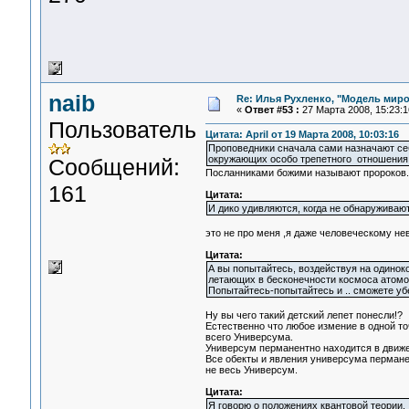
naib
Re: Илья Рухленко, "Модель мир
«
Ответ #53 :
27 Марта 2008, 15:23:1
Пользователь
Цитата: April от 19 Марта 2008, 10:03:16
Проповедники сначала сами назначают себ
окружающих особо трепетного отношения
Сообщений:
Посланниками божими называют пророков.
161
Цитата:
И дико удивляются, когда не обнаруживают
это не про меня ,я даже человеческому не
Цитата:
А вы попытайтесь, воздействуя на одинок
летающих в бесконечности космоса атомо
Попытайтесь-попытайтесь и .. сможете уб
Ну вы чего такий детский лепет понесли!?
Естественно что любое измение в одной т
всего Универсума.
Универсум перманентно находится в движе
Все обекты и явления универсума пермане
не весь Универсум.
Цитата:
Я говорю о положениях квантовой теории,