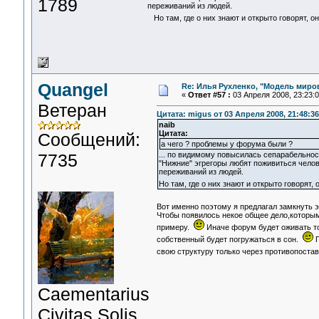
1789
переживаний из людей.
Но там, где о них знают и открыто говорят, 
Quangel
Re: Илья Рухленко, "Модель миро
«
Ответ #57 :
03 Апреля 2008, 23:23:0
Ветеран
Цитата: migus от 03 Апреля 2008, 21:48:36
naib
Цитата:
Сообщений:
а чего ? проблемы у форума были ?
7735
... по видимому повысилась сепарабельност
"Нижние" эгрегоры любят поживиться челов
переживаний из людей.
Но там, где о них знают и открыто говорят
Вот именно поэтому я предлагал замкнуть 
Чтобы появилось некое общее дело,которы
примеру.
Иначе форум будет оживать то
собственный будет погружаться в сон.
П
свою структуру только через противопостав
Сaementarius
Civitas Solis