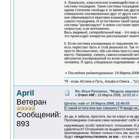
4. Локальное, классическое взаимодействие о
систему-посредник. Такие системы-посредник
одним степеням свободы в то время как друга
совершенно изолированные друг от друга сист
они обмениваются квантами взаимодействия. 
самого посредника. И естественно такой проц
системы "релаксируют" в новое состоние при
скоростью, а не мнгновенно.
Весь видимый, сепарабельный мир - это мир 
это происходит конкретно рассказывает кван
5. Если система изолирована от окружения по 
есть перестает быть в этой реальности. Так ч
просто бессмыслено, ибо система просто-напр
место. Например, смерть самоосознанной лич
абсолютно изолированной по всем измеримым
человека. Я здесь специально подчеркиваю - 
«
Последнее редактирование: 19 Марта 2008, 
"Я - есмь Истина и Путь, Альфа и Омега ..."(с)
April
Re: Илья Рухленко, "Модель мирово
«
Ответ #48 :
19 Марта 2008, 10:03:16 »
Ветеран
Цитата: naib от 18 Марта 2008, 12:46:03
С какой кстати мне вас смешить? Я вроде не д
Сообщений:
Ах да, я забыла, простите, вы не клоун и не др
Проповедники сначала сами назначают себя п
893
окружающих особо трепетного отношения. И д
удивляться? Отношения не выдаются вместе 
проповедником. Можно только стать им, выст
будут
свидетельствовать за вас
- кто вы - 