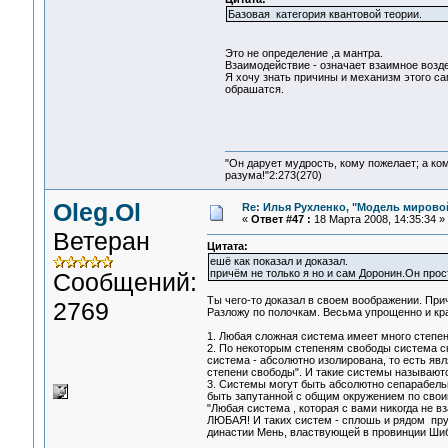
Базовая категория квантовой теории.
Это не определение ,а мантра.
Взаимодействие - означает взаимное возд
Я хочу знать причины и механизм этого 
обрашатся.
"Он дарует мудрость, кому пожелает; а ко
разума!"2:273(270)
Oleg.Ol
Re: Илья Рухленко, "Модель мирово
«
Ответ #47 :
18 Марта 2008, 14:35:34 »
Ветеран
Цитата:
ешё как показал и доказал.
причём не только я но и сам Доронин.Он прост
Сообщений:
Ты чего-то доказал в своем воображении. Прич
2769
Разложу по полочкам. Весьма упрощенно и кра
1. Любая сложная система имеет много степе
2. По некоторым степеням свободы система с
система - абсолютно изолирована, то есть яв
степени свободы". И такие системы называют
3. Системы могут быть абсолютно сепарабель
быть запутанной с общим окружением по своим
"Любая система , которая с вами никогда не 
ЛЮБАЯ! И таких систем - сплошь и рядом пру
династии Мень, властвующей в провинции Шиб