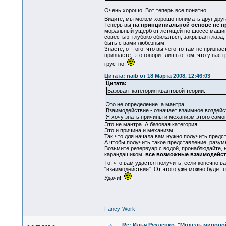
Очень хорошо. Вот теперь все понятно.
Видите, мы можем хорошо понимать друг дру
Теперь вы
на принципиальной основе не п
моральный ущерб от летящей по шоссе машины,
совестью глубоко обижаться, закрывая глаза,
быть с вами любезным.
Знаете, от того, что вы чего-то там не признае
признаете, это говорит лишь о том, что у вас 
грустно.
Цитата: naib от 18 Марта 2008, 12:46:03
Цитата:
Базовая категория квантовой теории.
Это не определение ,а мантра.
Взаимодействие - означает взаимное воздейс
Я хочу знать причины и механизм этого са
Это не мантра. А базовая категория.
Это и причина и механизм.
Так что для начала вам нужно получить пред
А чтобы получить такое представление, разум
Возьмите резервуар с водой, пронаблюдайте, ну
карандашиком,
все возможные взаимодейст
То, что вам удастся получить, если конечно в
"взаимодействия". От этого уже можно будет 
Удачи!
Fancy-Work
Re: Илья Рухленко, "Модель мирово