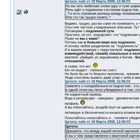
Цитата: naib от 18 Марта 2008, 12:46:03
Ну вы чего любезная снова одну и туже шарман
Речь идёт о подлинном состоянии подсистем ,
..Т.е есть огромная разница между пониманим
Или это так трудно понять ?
Видимо, трудно, раз вы сами не понимаете, о
Опустим частное утрированное описание. Тут 
Поговорим о
подлинной сути
.
Простите, но кто определяет, что "подлинная с
Разве не
мы с вами
?
Потому как
в божьем мире все подлинно
.
А потому любое разделение на "подлинность" 
И в вашем примере с перестрелкой
подлинна
взаимодействий, связей) локальных и не
жертвой, убийцей, их окружением и Богом -
Бо
отношений.
А скажи, что нет.
Бог не выдаст - свинья не съест.
Не было бы на то божьего произвола, никакая 
Люди способны выжить даже упав с неба в ави
Цитата: naib от 18 Марта 2008, 12:46:03
Заявлять о сепарабельности подсистем - это
в одной точке мы легко убеждаемся в том ,что
Не корректный пример.
Вода в резервуаре - заведомо - динамическая 
профану.
А вы попытайтесь, воздействуя на одиноко ле
летающих в бесконечности космоса атомов в
Попытайтесь-попытайтесь и .. сможете убеди
Цитата: naib от 18 Марта 2008, 12:46:03
Цитата:
Докажите, что между вашей личной картиной
А вы о чём представленни о квантовой картин