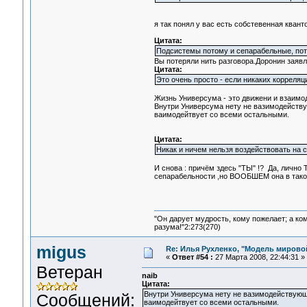
я так понял у вас есть собстевенная квант
Цитата:
Подсистемы потому и сепарабельные, пото
Вы потеряли нить разговора.Доронин заявл
Цитата:
Это очень просто - если никаких корреляц
Жизнь Универсума - это движени и взаимод
Внутри Универсума нету не вазимодействую
ваимодейтвует со всеми остальными.
Цитата:
Никак и ничем нельзя воздействовать на с
И снова : причём здесь "ТЫ" !? Да, лично
сепарабельности ,но ВООБШЕМ она в таком
"Он дарует мудрость, кому пожелает; а ко
разума!"2:273(270)
migus
Re: Илья Рухленко, "Модель мирово
«
Ответ #54 :
27 Марта 2008, 22:44:31 »
Ветеран
naib
Цитата:
Внутри Универсума нету не вазимодействуюши
Сообщений:
ваимодейтвует со всеми остальными.