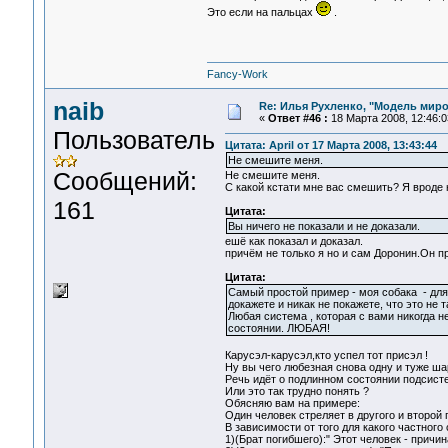
Это если на пальцах
.
Fancy-Work
naib
Re: Илья Рухленко, "Модель мир
«
Ответ #46 :
18 Марта 2008, 12:46:0
Пользователь
Цитата: April от 17 Марта 2008, 13:43:44
Не смешите меня.
Сообщений:
Не смешите меня.
С какой кстати мне вас смешить? Я вроде н
161
Цитата:
Вы ничего не показали и не доказали.
ешё как показал и доказал.
причём не только я но и сам Доронин.Он пр
Цитата:
Самый простой пример - моя собака - для
докажете и никак не покажете, что это не та
Любая система , которая с вами никогда 
состоянии. ЛЮБАЯ!
Карусэл-карусэл,кто успел тот присэл !
Ну вы чего любезная снова одну и туже шар
Речь идёт о подлинном состоянии подсисте
Или это так трудно понять ?
Обясняю вам на примере:
Один человек стреляет в другого и второй 
В зависимости от того для какого частног
1)(Брат погибшего):" Этот человек - причи