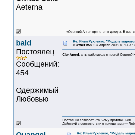
Aeterna
«Осенний Ангел прячется в дождях. В листве
bald
Re: Илья Рухленко, "Модель мирово
«
Ответ #58 :
04 Апреля 2008, 01:14:37 
Постоялец
City Angel
, а ты работаешь с прогой Сергея? 
Сообщений:
454
Одержимый
Любовью
Постоянно сознавать то, чему противишься 
Действуй в соответствии с принципами — Rob
Quangel
Re: Илья Рухленко, "Модель миро