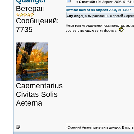
«
Ответ #59 :
04 Апреля 2008, 01:51:1
Ветеран
Цитата: bald от 04 Апреля 2008, 01:14:37
City Angel
, а ты работаешь с прогой Серге
Сообщений:
Нет,я только отдаленно пока представляю з
7735
соответствующую ветку форума.
Сaementarius
Civitas Solis
Aeterna
«Осенний Ангел прячется в дождях. В листве