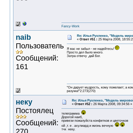
Fancy-Work
naib
Re: Илья Рухленко, "Модель мир
«
Ответ #51 :
25 Марта 2008, 18:55:2
Пользователь
Я вас не забыл - не надейтесь!
Просто дел было много.
Сообщений:
Затра отвечу ,дай Бог.
161
"Он дарует мудрость, кому пожелает; а ко
разума!"2:273(270)
неку
Re: Илья Рухленко, "Модель мирово
«
Ответ #52 :
26 Марта 2008, 09:34:56 »
Постоялец
телеграмма
Дорогой наиб,
Сообщений:
привези пожалуйста конфетков и цветочков
ой ,т. е . ахулиард и жизнь вечную
270
тчк неку.