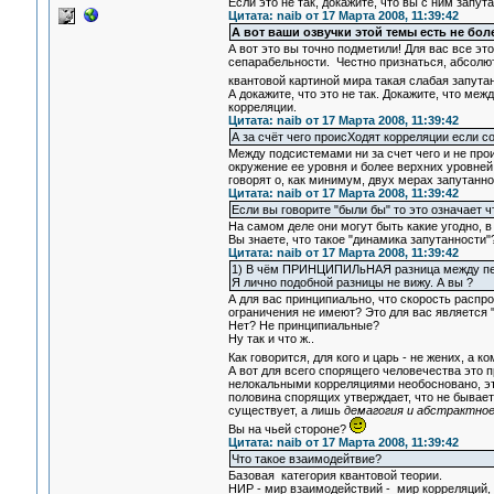
Если это не так, докажите, что вы с ним запу
Цитата: naib от 17 Марта 2008, 11:39:42
А вот ваши озвучки этой темы есть не бол
А вот это вы точно подметили! Для вас все эт
сепарабельности. Честно признаться, абсолю
квантовой картиной мира такая слабая запута
А докажите, что это не так. Докажите, что м
корреляции.
Цитата: naib от 17 Марта 2008, 11:39:42
А за счёт чего происХодят корреляции если 
Между подсистемами ни за счет чего и не прои
окружение ее уровня и более верхних уровней
говорят о, как минимум, двух мерах запутанн
Цитата: naib от 17 Марта 2008, 11:39:42
Если вы говорите "были бы" то это означает 
На самом деле они могут быть какие угодно, в
Вы знаете, что такое "динамика запутанности"
Цитата: naib от 17 Марта 2008, 11:39:42
1) В чём ПРИНЦИПИЛьНАЯ разница между пе
Я лично подобной разницы не вижу. А вы ?
А для вас принципиально, что скорость распр
ограничения не имеют? Это для вас является
Нет? Не принципиальные?
Ну так и что ж..
Как говорится, для кого и царь - не жених, а 
А вот для всего спорящего человечества это 
нелокальными корреляциями необосновано, эт
половина спорящих утверждает, что не бывает
существует, а лишь
демагогия и абстрактно
Вы на чьей стороне?
Цитата: naib от 17 Марта 2008, 11:39:42
Что такое взаимодейтвие?
Базовая категория квантовой теории.
НИР - мир взаимодействий - мир корреляций, 