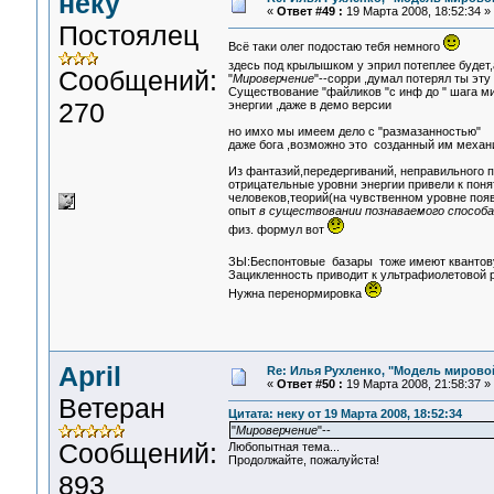
неку
«
Ответ #49 :
19 Марта 2008, 18:52:34 »
Постоялец
Всё таки олег подостаю тебя немного
здесь под крылышком у эприл потеплее будет,
Сообщений:
"
Мироверчение
"--сорри ,думал потерял ты эт
Существование "файликов "с инф до " шага ми
270
энергии ,даже в демо версии
но имхо мы имеем дело с "размазанностью"
даже бога ,возможно это созданный им механ
Из фантазий,передергиваний, неправильного п
отрицательные уровни энергии привели к пон
человеков,теорий(на чувственном уровне поя
опыт
в существовании познаваемого способ
физ. формул вот
ЗЫ:Беспонтовые базары тоже имеют кванто
Зацикленность приводит к ультрафиолетовой 
Нужна перенормировка
April
Re: Илья Рухленко, "Модель мирово
«
Ответ #50 :
19 Марта 2008, 21:58:37 »
Ветеран
Цитата: неку от 19 Марта 2008, 18:52:34
"
Мироверчение
"--
Сообщений:
Любопытная тема...
Продолжайте, пожалуйста!
893