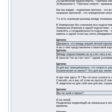
2)(Заключение медэксперта) :"Причина сме
3)(Журналист) :"Причина смерти - кримина
Как мы видим - подлинная причина - это вс
названно причиной - это определение неко
Т.е есть огромная разница между понимани
В Универсуме без сомнения все подсистем
Универсум.Измение в одной подсистеме - 
Заявлять о сепарабельности подсистем - э
камень в одной точке мы легко убеждаемся 
Цитата:
Докажите, что между вашей личной картин
А вы о чём представленни о квантовой кар
Цитата:
Между подсистемами ни за счет чего и не
В смысле "ни за счет чего " одним усилием
Цитата:
А для вас принципиально, что скорость р
ограничения не имеют? Это для вас являе
А пpи чём здесь Я ? Вы что всю сушность
Спасибо ,но я вас об этом не просил.И тем
Я ,видетeли не для себя или для вас сп
Цитата:
Вы на чьей стороне?
Я на своей.
Разделение корреляций на локальныи и нело
времени.
Цитата: