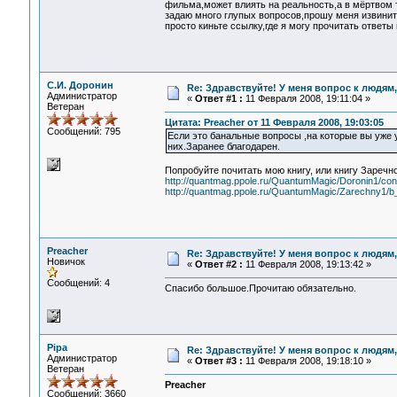
фильма,может влиять на реальность,а в мёртвом т
задаю много глупых вопросов,прошу меня извинить
просто киньте ссылку,где я могу прочитать ответы
С.И. Доронин
Re: Здравствуйте! У меня вопрос к людям
Администратор
«
Ответ #1 :
11 Февраля 2008, 19:11:04 »
Ветеран
Цитата: Preacher от 11 Февраля 2008, 19:03:05
Сообщений: 795
Если это банальные вопросы ,на которые вы уже у
них.Заранее благодарен.
Попробуйте почитать мою книгу, или книгу Заречно
http://quantmag.ppole.ru/QuantumMagic/Doronin1/cont
http://quantmag.ppole.ru/QuantumMagic/Zarechny1/b
Preacher
Re: Здравствуйте! У меня вопрос к людям
Новичок
«
Ответ #2 :
11 Февраля 2008, 19:13:42 »
Сообщений: 4
Спасибо большое.Прочитаю обязательно.
Pipa
Re: Здравствуйте! У меня вопрос к людям
Администратор
«
Ответ #3 :
11 Февраля 2008, 19:18:10 »
Ветеран
Preacher
Сообщений: 3660