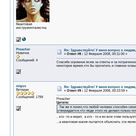
Квантовая
инструменталистка
Preacher
Re: Здравствуйте! У меня вопрос к людям
Новичок
«
Ответ #8 :
12 Февраля 2008, 00:11:00 »
Сообщений: 4
Спасибо огромное всем за ответы и за потраченно
некоторое время,что бы прочитать и главное осмы
migus
Re: Здравствуйте! У меня вопрос к людям
Ветеран
«
Ответ #9 :
12 Февраля 2008, 00:23:59 »
Сообщений: 1789
Preacher
Цитата:
Так же я понял,что любой человек способен св
утверждается,что люди этого не делают,только пот
...кто -то и верит, а кто - то и во всю этим пользуе
...а квантовая магия пытается объяснить эти явле