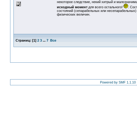
некоторое следствие, некий хитрый и малозначи
исходный момент
для всего остального!
. Сос
состояний (сепарабельных или несепарабельных)
физических величин.
Страниц:
[
1
]
2
3
...
7
Все
Powered by SMF 1.1.10