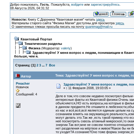
Добро пожаловать,
Гость
. Пожалуйста,
войдите
или
зарегистрируйтесь
.
08 Августа 2026, 04:31:32
Новости:
Книгу С.Доронина "Квантовая магия" читать
здесь
Материалы старого сайта "Физика Магии" доступны для просмотра
здесь
О замеченных глюках просьба писать на почту
quantmag@mail.ru
Квантовый Портал
Тематические разделы
Физика
(Модератор:
valeriy
)
Здравствуйте! У меня вопрос к людям, понимающим в Кван
больше, чем я.
Страниц:
[
1
]
2
3
...
7
Все
Тема: Здравствуйте! У меня вопрос к людям, 
Автор
Preacher
Здравствуйте! У меня вопрос к людям, п
Новичок
«
:
11 Февраля 2008, 19:03:05 »
Сообщений: 4
Дело в том,что совсем недавно посмотрел фильм-
интересные факты из Квантовой физики.Очень заи
объясняется,НО есть вопросы,на которые в филь
в данном предмете.Не откажите в любезности,объ
из нас и всё,всё,всё является единым целым на 
сознанием влиять на окружающую реальность,измен
могут делать это.Так же ,есть такой пример,что ес
неё посмотреть сквозь атомный микроскоп,то окаж
энергии.Так вот,мне не совсем понятно отношени
нет разделения на мёртвое и живое?Какое бы ни б
то уходит?А сознание?Оно тоже форма энергии,эт