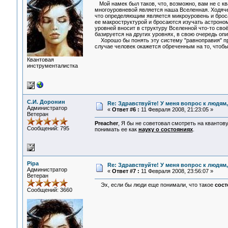
Мой намек был таков, что, возможно, вам не с кв
многоуровневой является наша Вселенная. Ходячее
что определяющим является микроуровень и броса
ее макроструктурой и бросаются изучать астрономи
уровней вносит в структуру Вселенной что-то сво
базируется на других уровнях, в свою очередь опи
Хорошо бы понять эту систему "равноправия" пре
случае человек окажется обреченным на то, чтобы
Квантовая
инструменталистка
С.И. Доронин
Re: Здравствуйте! У меня вопрос к людям
Администратор
«
Ответ #6 :
11 Февраля 2008, 21:23:05 »
Ветеран
Preacher
, Я бы не советовал смотреть на квантов
Сообщений: 795
понимать ее как
науку о состояниях
.
Pipa
Re: Здравствуйте! У меня вопрос к людям
Администратор
«
Ответ #7 :
11 Февраля 2008, 23:56:07 »
Ветеран
Эх, если бы люди еще понимали, что такое
сост
Сообщений: 3660