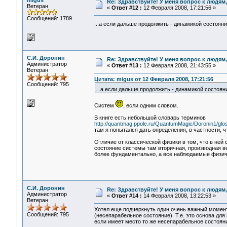
migus
Re: Здравствуйте! У меня вопрос к людям
Ветеран
«
Ответ #12 :
12 Февраля 2008, 17:21:56 »
Сообщений: 1789
...а если дальше продолжить - динамикой состояни
С.И. Доронин
Re: Здравствуйте! У меня вопрос к людям
Администратор
«
Ответ #13 :
12 Февраля 2008, 21:43:55 »
Ветеран
Цитата: migus от 12 Февраля 2008, 17:21:56
Сообщений: 795
...а если дальше продолжить - динамикой состоян
Систем
, если одним словом.
В книге есть небольшой словарь терминов
http://quantmag.ppole.ru/QuantumMagic/Doronin1/glos
там я попытался дать определения, в частности, ч
Отличие от классической физики в том, что в ней
состояние системы там вторичная, производная ве
более фундаментально, а все наблюдаемые физиче
С.И. Доронин
Re: Здравствуйте! У меня вопрос к людям
Администратор
«
Ответ #14 :
14 Февраля 2008, 13:22:53 »
Ветеран
Хотел еще подчеркнуть один очень важный момент
Сообщений: 795
(несепарабельное состояние). Т.е. это основа дл
если имеет место то же несепарабельное состояни