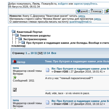
Добро пожаловать,
Гость
. Пожалуйста,
войдите
или
зарегистрируйтесь
.
09 Августа 2026, 06:01:34
Новости:
Книгу С.Доронина "Квантовая магия" читать
здесь
Материалы старого сайта "Физика Магии" доступны для просмотра
здесь
О замеченных глюках просьба писать на почту
quantmag@mail.ru
Квантовый Портал
Тематические разделы
Экстрасенсорика
Про бутсреп и падающие камни ,или болиды. Вообще я счита
плазмоид)
Страниц:
1
...
10
11
[
12
]
13
14
Все
Тема: Про бутсреп и падающие камни ,или боли
Автор
terra
Re: Про бутсреп и падающие камни ,или б
Модератор своей темы
«
Ответ #165 :
27 Декабря 2016, 16:01:41 »
Ветеран
А кто у нас "темный паразитический"?
Сообщений: 1811
Audi, vide, tace - si vis vivere in pace.
terra
Re: Про бутсреп и падающие камни ,или б
Модератор своей темы
«
Ответ #166 :
27 Декабря 2016, 16:16:12 »
Ветеран