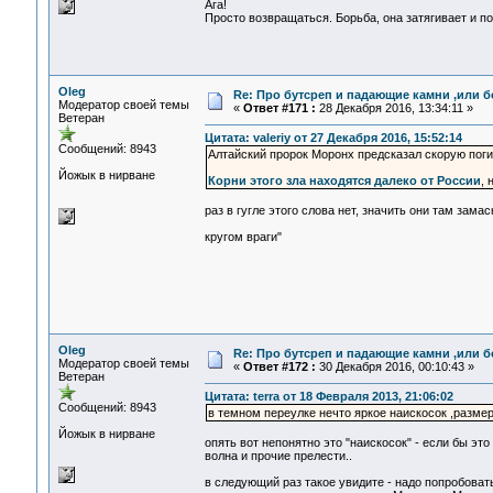
Ага!
Просто возвращаться. Борьба, она затягивает и п
Oleg
Re: Про бутсреп и падающие камни ,или б
Модератор своей темы
«
Ответ #171 :
28 Декабря 2016, 13:34:11 »
Ветеран
Цитата: valeriy от 27 Декабря 2016, 15:52:14
Сообщений: 8943
Алтайский пророк Моронх предсказал скорую пог
Йожык в нирване
Корни этого зла находятся далеко от России
, 
раз в гугле этого слова нет, значить они там зама
кругом враги"
Oleg
Re: Про бутсреп и падающие камни ,или б
Модератор своей темы
«
Ответ #172 :
30 Декабря 2016, 00:10:43 »
Ветеран
Цитата: terra от 18 Февраля 2013, 21:06:02
Сообщений: 8943
в темном переулке нечто яркое наискосок ,разме
Йожык в нирване
опять вот непонятно это "наискосок" - если бы эт
волна и прочие прелести..
в следующий раз такое увидите - надо попробоват