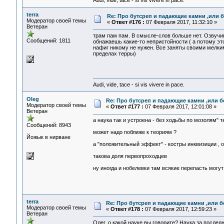
Audi, vide, tace - si vis vivere in pace.
terra
Re: Про бутсреп и падающие камни ,или б
Модератор своей темы
«
Ответ #176 :
07 Февраля 2017, 11:32:10 »
Ветеран
трам пам пам. В смысле-слов больше нет. Озвучив
Сообщений: 1811
обнажаешь какие-то непристойности ( а потому э
нафиг никому не нужен. Все заняты своими мелки
пределах терры)
Audi, vide, tace - si vis vivere in pace.
Oleg
Re: Про бутсреп и падающие камни ,или б
Модератор своей темы
«
Ответ #177 :
07 Февраля 2017, 12:01:08 »
Ветеран
а наука так и устроена - без ходьбы по мозолям"
Сообщений: 8943
может надо поближе к теориям ?
Йожык в нирване
а "положительный эффект" - костры инквизиции , 
такова доля первопроходцев
ну иногда и нобелевки там всякие перепасть могут
terra
Re: Про бутсреп и падающие камни ,или б
Модератор своей темы
«
Ответ #178 :
07 Февраля 2017, 12:59:23 »
Ветеран
Олег, о какой науке вы говорите? Наука за после