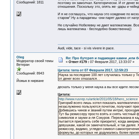
Сообщений: 1811
поэтому он замолчал. Категорически. И от денег в
отношения. Поскольку это, опять же -дары и чейн
И я не соглашусь, что наука-это хождение по мозо
старом".Ну а парадигмы -они парят далеко от на
Не случайно Нобелевку не дают математикам. Все
лишь математика - бесподобно божественна))
Audi, vide, tace - si vis vivere in pace.
Oleg
Re: Про бутсреп и падающие камни ,или б
Модератор своей темы
«
Ответ #179 :
07 Февраля 2017, 13:33:07 »
Ветеран
Цитата: terra от 07 Февраля 2017, 12:59:23
Сообщений: 8943
Наука за последние 100 лет случилась только у 
от денег всех отказался. .
Йожык в нирване
дескать только у меня наука а вы все идите лес
Цитата:
http://www.rusrep.ru/article/2011/05/18/hero_science
Григорий всего лишь хотел показать математичес
незаслуженно пользуются почетом, получают прем
Добившись чинов и званий путем интриг, проходи
Тут бы режиссеру просто взять и снять честный 
символов и зауми а-ля Сокуров. Перельмана в кад
пытается присвоить себе приоритет, когда америк
девушкам, какой он замечательный, и так далее. Х
режиссер, видимо, углядел символ самоотречения 
формулы, до которых не додумались более приз