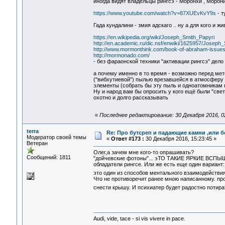
иногда видят владельцы рингсэ - Моронхи , Морони
https://www.youtube.com/watch?v=87XUEvKvY9s
- т
Гада кундалини - змия адскаго .. ну а для кого и
https://en.wikipedia.org/wiki/Joseph_Smith_Papyri
http://en.academic.ru/dic.nsf/enwiki/1625957/Joseph
http://www.mormonthink.com/book-of-abraham-issue
http://mormonado.com/
- без фараонской техники "активации рингсэ" дело
а почему именно в то время - возможно перед мет
("вибхутиевой") пылью врезавшейся в атмосферу 
элементы (собрать бы эту пыль и одноатомникам п
Ну и народ вам бы опросить у кого ещё были "свет
охотно и долго рассказывать
«
Последнее редактирование: 30 Декабря 2016, 02
terra
Re: Про бутсреп и падающие камни ,или б
Модератор своей темы
«
Ответ #173 :
30 Декабря 2016, 15:23:45 »
Ветеран
Олег,а зачем мне кого-то опрашивать?
Сообщений: 1811
"дойчевские фотоны"... эТО ТАКИЕ ЯРКИЕ ВСПЫШКИ
обладатели рингсе. Или же есть еще один вариант
это один из способов ментального взаимодействи
Что не противоречит ранее мною написанному. про
снести крышу. И психиатер будет радостно потир
Audi, vide, tace - si vis vivere in pace.