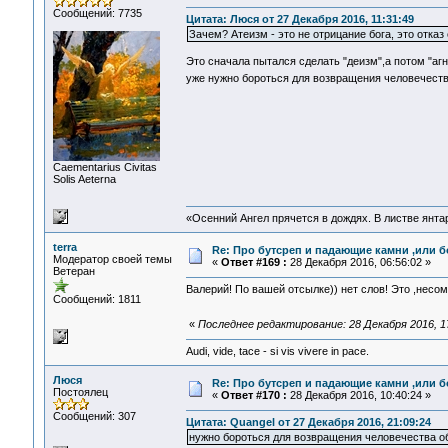
Сообщений: 7735
Цитата: Люся от 27 Декабря 2016, 11:31:49
Зачем? Атеизм - это не отрицание бога, это отказ
Это сначала пытался сделать "деизм",а потом "агн
уже нужно бороться для возвращения человечест
Сaementarius Civitas
Solis Aeterna
«Осенний Ангел прячется в дождях. В листве янтарн
terra
Re: Про бутсреп и падающие камни ,или б
Модератор своей темы
«
Ответ #169 :
28 Декабря 2016, 06:56:02 »
Ветеран
Валерий! По вашей отсылке)) нет слов! Это ,несо
Сообщений: 1811
«
Последнее редактирование: 28 Декабря 2016, 17
Audi, vide, tace - si vis vivere in pace.
Люся
Re: Про бутсреп и падающие камни ,или б
Постоялец
«
Ответ #170 :
28 Декабря 2016, 10:40:24 »
Сообщений: 307
Цитата: Quangel от 27 Декабря 2016, 21:09:24
нужно бороться для возвращения человечества о