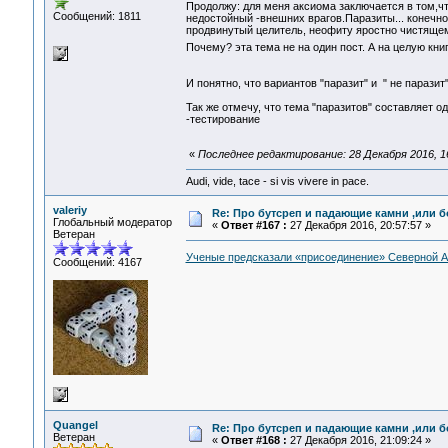
Продолжу: для меня аксиома заключается в том,чт
Сообщений: 1811
недостойный -внешних врагов.Паразиты... конечно 
продвинутый целитель, неофиту яростно чистящему
Почему? эта тема не на один пост. А на целую кни
И понятно, что вариантов "паразит" и " не паразит"
Так же отмечу, что тема "паразитов" составляет о
-тестирование
«
Последнее редактирование: 28 Декабря 2016, 16
Audi, vide, tace - si vis vivere in pace.
valeriy
Re: Про бутсреп и падающие камни ,или б
Глобальный модератор
«
Ответ #167 :
27 Декабря 2016, 20:57:57 »
Ветеран
Ученые предсказали «присоединение» Северной А
Сообщений: 4167
Quangel
Re: Про бутсреп и падающие камни ,или б
Ветеран
«
Ответ #168 :
27 Декабря 2016, 21:09:24 »