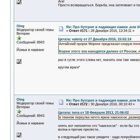
Ага!
Просто возвращаться. Борьба, она затягивает и п
Oleg
Re: Про бутсреп и падающие камни ,или б
Модератор своей темы
«
Ответ #171 :
28 Декабря 2016, 13:34:11 »
Ветеран
Цитата: valeriy от 27 Декабря 2016, 15:52:14
Сообщений: 8943
Алтайский пророк Моронх предсказал скорую пог
Йожык в нирване
Корни этого зла находятся далеко от России
, 
раз в гугле этого слова нет, значить они там зама
кругом враги"
Oleg
Re: Про бутсреп и падающие камни ,или б
Модератор своей темы
«
Ответ #172 :
30 Декабря 2016, 00:10:43 »
Ветеран
Цитата: terra от 18 Февраля 2013, 21:06:02
Сообщений: 8943
в темном переулке нечто яркое наискосок ,разме
Йожык в нирване
опять вот непонятно это "наискосок" - если бы эт
волна и прочие прелести..
в следующий раз такое увидите - надо попробоват