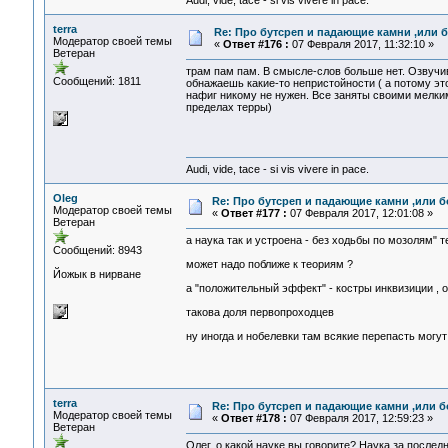
Audi, vide, tace - si vis vivere in pace.
terra
Re: Про бутсреп и падающие камни ,или б
Модератор своей темы
«
Ответ #176 :
07 Февраля 2017, 11:32:10 »
Ветеран
трам пам пам. В смысле-слов больше нет. Озвучив
Сообщений: 1811
обнажаешь какие-то непристойности ( а потому э
нафиг никому не нужен. Все заняты своими мелки
пределах терры)
Audi, vide, tace - si vis vivere in pace.
Oleg
Re: Про бутсреп и падающие камни ,или б
Модератор своей темы
«
Ответ #177 :
07 Февраля 2017, 12:01:08 »
Ветеран
а наука так и устроена - без ходьбы по мозолям"
Сообщений: 8943
может надо поближе к теориям ?
Йожык в нирване
а "положительный эффект" - костры инквизиции , 
такова доля первопроходцев
ну иногда и нобелевки там всякие перепасть могут
terra
Re: Про бутсреп и падающие камни ,или б
Модератор своей темы
«
Ответ #178 :
07 Февраля 2017, 12:59:23 »
Ветеран
Олег, о какой науке вы говорите? Наука за после