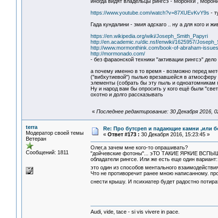
иногда видят владельцы рингсэ - Моронхи , Морони
https://www.youtube.com/watch?v=87XUEvKvY9s
- т
Гада кундалини - змия адскаго .. ну а для кого и
https://en.wikipedia.org/wiki/Joseph_Smith_Papyri
http://en.academic.ru/dic.nsf/enwiki/1625957/Joseph
http://www.mormonthink.com/book-of-abraham-issue
http://mormonado.com/
- без фараонской техники "активации рингсэ" дело
а почему именно в то время - возможно перед мет
("вибхутиевой") пылью врезавшейся в атмосферу 
элементы (собрать бы эту пыль и одноатомникам п
Ну и народ вам бы опросить у кого ещё были "свет
охотно и долго рассказывать
«
Последнее редактирование: 30 Декабря 2016, 02
terra
Re: Про бутсреп и падающие камни ,или б
Модератор своей темы
«
Ответ #173 :
30 Декабря 2016, 15:23:45 »
Ветеран
Олег,а зачем мне кого-то опрашивать?
Сообщений: 1811
"дойчевские фотоны"... эТО ТАКИЕ ЯРКИЕ ВСПЫШКИ
обладатели рингсе. Или же есть еще один вариант
это один из способов ментального взаимодействи
Что не противоречит ранее мною написанному. про
снести крышу. И психиатер будет радостно потир
Audi, vide, tace - si vis vivere in pace.