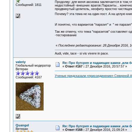
Продолжу: для меня аксиома заключается в том,чт
Сообщений: 1811
недостойный -внешних врагов.Паразиты... конечно 
продвинутый целитель, неофиту яростно чистящему
Почему? эта тема не на один пост. А на целую кни
И понятно, что вариантов "паразит" и " не паразит"
Так же отмечу, что тема "паразитов" составляет о
-тестирование
«
Последнее редактирование: 28 Декабря 2016, 16
Audi, vide, tace - si vis vivere in pace.
valeriy
Re: Про бутсреп и падающие камни ,или б
Глобальный модератор
«
Ответ #167 :
27 Декабря 2016, 20:57:57 »
Ветеран
Ученые предсказали «присоединение» Северной А
Сообщений: 4167
Quangel
Re: Про бутсреп и падающие камни ,или б
Ветеран
«
Ответ #168 :
27 Декабря 2016, 21:09:24 »