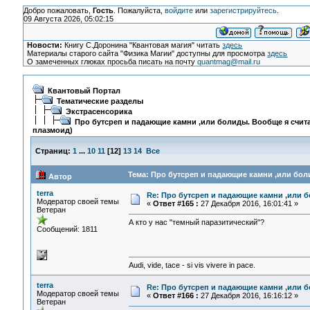
Добро пожаловать,
Гость
. Пожалуйста,
войдите
или
зарегистрируйтесь
.
09 Августа 2026, 05:02:15
Новости:
Книгу С.Доронина "Квантовая магия" читать
здесь
Материалы старого сайта "Физика Магии" доступны для просмотра
здесь
О замеченных глюках просьба писать на почту
quantmag@mail.ru
Квантовый Портал
Тематические разделы
Экстрасенсорика
Про бутсреп и падающие камни ,или болиды. Вообще я счита
плазмоид)
Страниц:
1
...
10
11
[
12
]
13
14
Все
Тема: Про бутсреп и падающие камни ,или боли
Автор
terra
Re: Про бутсреп и падающие камни ,или б
Модератор своей темы
«
Ответ #165 :
27 Декабря 2016, 16:01:41 »
Ветеран
А кто у нас "темный паразитический"?
Сообщений: 1811
Audi, vide, tace - si vis vivere in pace.
terra
Re: Про бутсреп и падающие камни ,или б
Модератор своей темы
«
Ответ #166 :
27 Декабря 2016, 16:16:12 »
Ветеран