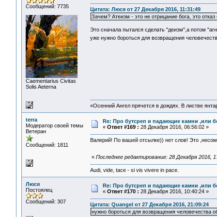
Сообщений: 7735
Цитата: Люся от 27 Декабря 2016, 11:31:49
Зачем? Атеизм - это не отрицание бога, это отказ
Это сначала пытался сделать "деизм",а потом "агн
уже нужно бороться для возвращения человечест
Сaementarius Civitas
Solis Aeterna
«Осенний Ангел прячется в дождях. В листве янтарн
terra
Re: Про бутсреп и падающие камни ,или б
Модератор своей темы
«
Ответ #169 :
28 Декабря 2016, 06:56:02 »
Ветеран
Валерий! По вашей отсылке)) нет слов! Это ,несо
Сообщений: 1811
«
Последнее редактирование: 28 Декабря 2016, 17
Audi, vide, tace - si vis vivere in pace.
Люся
Re: Про бутсреп и падающие камни ,или б
Постоялец
«
Ответ #170 :
28 Декабря 2016, 10:40:24 »
Сообщений: 307
Цитата: Quangel от 27 Декабря 2016, 21:09:24
нужно бороться для возвращения человечества о