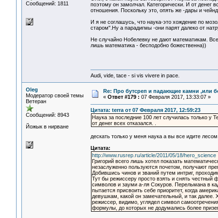
Сообщений: 1811
поэтому он замолчал. Категорически. И от денег в
отношения. Поскольку это, опять же -дары и чейн
И я не соглашусь, что наука-это хождение по мозо
старом".Ну а парадигмы -они парят далеко от на
Не случайно Нобелевку не дают математикам. Все
лишь математика - бесподобно божественна))
Audi, vide, tace - si vis vivere in pace.
Oleg
Re: Про бутсреп и падающие камни ,или б
Модератор своей темы
«
Ответ #179 :
07 Февраля 2017, 13:33:07 »
Ветеран
Цитата: terra от 07 Февраля 2017, 12:59:23
Сообщений: 8943
Наука за последние 100 лет случилась только у 
от денег всех отказался. .
Йожык в нирване
дескать только у меня наука а вы все идите лес
Цитата:
http://www.rusrep.ru/article/2011/05/18/hero_science
Григорий всего лишь хотел показать математичес
незаслуженно пользуются почетом, получают прем
Добившись чинов и званий путем интриг, проходи
Тут бы режиссеру просто взять и снять честный 
символов и зауми а-ля Сокуров. Перельмана в кад
пытается присвоить себе приоритет, когда америк
девушкам, какой он замечательный, и так далее. Х
режиссер, видимо, углядел символ самоотречения 
формулы, до которых не додумались более приз