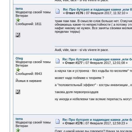
Audi, vide, tace - si vis vivere in pace.
terra
Re: Про бутсреп и падающие камни ,или б
Модератор своей темы
«
Ответ #176 :
07 Февраля 2017, 11:32:10 »
Ветеран
трам пам пам. В смысле-слов больше нет. Озвучив
Сообщений: 1811
обнажаешь какие-то непристойности ( а потому э
нафиг никому не нужен. Все заняты своими мелки
пределах терры)
Audi, vide, tace - si vis vivere in pace.
Oleg
Re: Про бутсреп и падающие камни ,или б
Модератор своей темы
«
Ответ #177 :
07 Февраля 2017, 12:01:08 »
Ветеран
а наука так и устроена - без ходьбы по мозолям"
Сообщений: 8943
может надо поближе к теориям ?
Йожык в нирване
а "положительный эффект" - костры инквизиции , 
такова доля первопроходцев
ну иногда и нобелевки там всякие перепасть могут
terra
Re: Про бутсреп и падающие камни ,или б
Модератор своей темы
«
Ответ #178 :
07 Февраля 2017, 12:59:23 »
Ветеран
Олег, о какой науке вы говорите? Наука за после