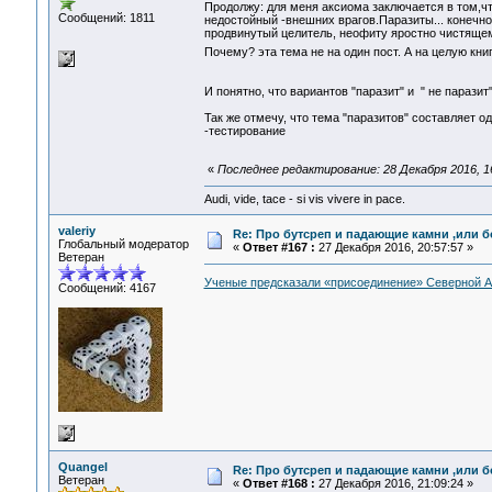
Продолжу: для меня аксиома заключается в том,чт
Сообщений: 1811
недостойный -внешних врагов.Паразиты... конечно 
продвинутый целитель, неофиту яростно чистящему
Почему? эта тема не на один пост. А на целую кни
И понятно, что вариантов "паразит" и " не паразит"
Так же отмечу, что тема "паразитов" составляет о
-тестирование
«
Последнее редактирование: 28 Декабря 2016, 16
Audi, vide, tace - si vis vivere in pace.
valeriy
Re: Про бутсреп и падающие камни ,или б
Глобальный модератор
«
Ответ #167 :
27 Декабря 2016, 20:57:57 »
Ветеран
Ученые предсказали «присоединение» Северной А
Сообщений: 4167
Quangel
Re: Про бутсреп и падающие камни ,или б
Ветеран
«
Ответ #168 :
27 Декабря 2016, 21:09:24 »