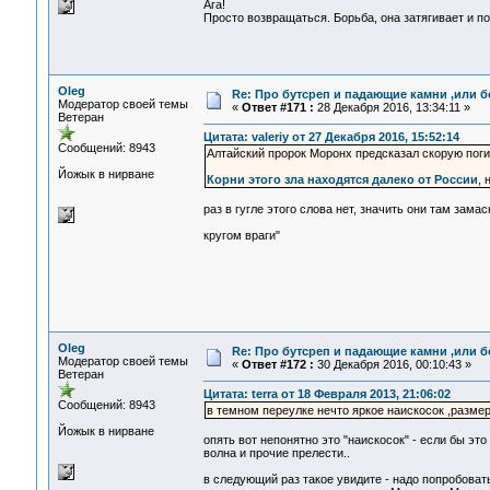
Ага!
Просто возвращаться. Борьба, она затягивает и п
Oleg
Re: Про бутсреп и падающие камни ,или б
Модератор своей темы
«
Ответ #171 :
28 Декабря 2016, 13:34:11 »
Ветеран
Цитата: valeriy от 27 Декабря 2016, 15:52:14
Сообщений: 8943
Алтайский пророк Моронх предсказал скорую пог
Йожык в нирване
Корни этого зла находятся далеко от России
, 
раз в гугле этого слова нет, значить они там зама
кругом враги"
Oleg
Re: Про бутсреп и падающие камни ,или б
Модератор своей темы
«
Ответ #172 :
30 Декабря 2016, 00:10:43 »
Ветеран
Цитата: terra от 18 Февраля 2013, 21:06:02
Сообщений: 8943
в темном переулке нечто яркое наискосок ,разме
Йожык в нирване
опять вот непонятно это "наискосок" - если бы эт
волна и прочие прелести..
в следующий раз такое увидите - надо попробоват