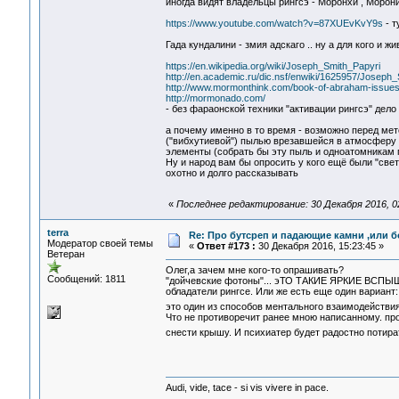
иногда видят владельцы рингсэ - Моронхи , Морони
https://www.youtube.com/watch?v=87XUEvKvY9s
- т
Гада кундалини - змия адскаго .. ну а для кого и
https://en.wikipedia.org/wiki/Joseph_Smith_Papyri
http://en.academic.ru/dic.nsf/enwiki/1625957/Joseph
http://www.mormonthink.com/book-of-abraham-issue
http://mormonado.com/
- без фараонской техники "активации рингсэ" дело
а почему именно в то время - возможно перед мет
("вибхутиевой") пылью врезавшейся в атмосферу 
элементы (собрать бы эту пыль и одноатомникам п
Ну и народ вам бы опросить у кого ещё были "свет
охотно и долго рассказывать
«
Последнее редактирование: 30 Декабря 2016, 02
terra
Re: Про бутсреп и падающие камни ,или б
Модератор своей темы
«
Ответ #173 :
30 Декабря 2016, 15:23:45 »
Ветеран
Олег,а зачем мне кого-то опрашивать?
Сообщений: 1811
"дойчевские фотоны"... эТО ТАКИЕ ЯРКИЕ ВСПЫШКИ
обладатели рингсе. Или же есть еще один вариант
это один из способов ментального взаимодействи
Что не противоречит ранее мною написанному. про
снести крышу. И психиатер будет радостно потир
Audi, vide, tace - si vis vivere in pace.