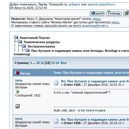
Добро пожаловать,
Гость
. Пожалуйста,
войдите
или
зарегистрируйтесь
.
08 Августа 2026, 11:52:44
Новости:
Книгу С.Доронина "Квантовая магия" читать
здесь
Материалы старого сайта "Физика Магии" доступны для просмотра
здесь
О замеченных глюках просьба писать на почту
quantmag@mail.ru
Квантовый Портал
Тематические разделы
Экстрасенсорика
Про бутсреп и падающие камни ,или болиды. Вообще я счита
плазмоид)
Страниц:
1
...
10
11
[
12
]
13
14
Все
Тема: Про бутсреп и падающие камни ,или боли
Автор
terra
Re: Про бутсреп и падающие камни ,или б
Модератор своей темы
«
Ответ #165 :
27 Декабря 2016, 16:01:41 »
Ветеран
А кто у нас "темный паразитический"?
Сообщений: 1811
Audi, vide, tace - si vis vivere in pace.
terra
Re: Про бутсреп и падающие камни ,или б
Модератор своей темы
«
Ответ #166 :
27 Декабря 2016, 16:16:12 »
Ветеран