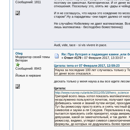
Сообщений: 1811
поэтому он замолчал. Категорически. И от денег в
отношения. Поскольку это, опять же -дары и чейн
И я не соглашусь, что наука-это хождение по мозо
старом".Ну а парадигмы -они парят далеко от на
Не случайно Нобелевку не дают математикам. Все
лишь математика - бесподобно божественна))
Audi, vide, tace - si vis vivere in pace.
Oleg
Re: Про бутсреп и падающие камни ,или б
Модератор своей темы
«
Ответ #179 :
07 Февраля 2017, 13:33:07 »
Ветеран
Цитата: terra от 07 Февраля 2017, 12:59:23
Сообщений: 8943
Наука за последние 100 лет случилась только у 
от денег всех отказался. .
Йожык в нирване
дескать только у меня наука а вы все идите лес
Цитата:
http://www.rusrep.ru/article/2011/05/18/hero_science
Григорий всего лишь хотел показать математичес
незаслуженно пользуются почетом, получают прем
Добившись чинов и званий путем интриг, проходи
Тут бы режиссеру просто взять и снять честный 
символов и зауми а-ля Сокуров. Перельмана в кад
пытается присвоить себе приоритет, когда америк
девушкам, какой он замечательный, и так далее. Х
режиссер, видимо, углядел символ самоотречения 
формулы, до которых не додумались более приз