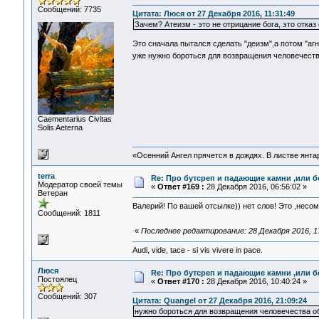
Сообщений: 7735
Цитата: Люся от 27 Декабря 2016, 11:31:49
Зачем? Атеизм - это не отрицание бога, это отказ
Это сначала пытался сделать "деизм",а потом "агн
уже нужно бороться для возвращения человечест
Сaementarius Civitas
Solis Aeterna
«Осенний Ангел прячется в дождях. В листве янтарн
terra
Re: Про бутсреп и падающие камни ,или б
Модератор своей темы
«
Ответ #169 :
28 Декабря 2016, 06:56:02 »
Ветеран
Валерий! По вашей отсылке)) нет слов! Это ,несо
Сообщений: 1811
«
Последнее редактирование: 28 Декабря 2016, 17
Audi, vide, tace - si vis vivere in pace.
Люся
Re: Про бутсреп и падающие камни ,или б
Постоялец
«
Ответ #170 :
28 Декабря 2016, 10:40:24 »
Сообщений: 307
Цитата: Quangel от 27 Декабря 2016, 21:09:24
нужно бороться для возвращения человечества о