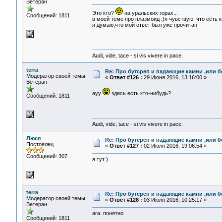
Ветеран
Это кто?
на уральских горах...
Сообщений: 1811
в моей теме про плазмоид :)я чувствую, что есть к
я думаю,что мой ответ был уже прочитан
Audi, vide, tace - si vis vivere in pace.
terra
Re: Про бутсреп и падающие камни ,или б
Модератор своей темы
«
Ответ #126 :
29 Июня 2016, 13:16:00 »
Ветеран
ауу
здесь есть кто-нибудь?
Сообщений: 1811
Audi, vide, tace - si vis vivere in pace.
Люся
Re: Про бутсреп и падающие камни ,или б
Постоялец
«
Ответ #127 :
02 Июля 2016, 19:06:54 »
Сообщений: 307
я тут )
terra
Re: Про бутсреп и падающие камни ,или б
Модератор своей темы
«
Ответ #128 :
03 Июля 2016, 10:25:17 »
Ветеран
ага. понятно
Сообщений: 1811