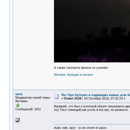
А также смотрите фильм по youtobe:
Молния, бьющая в космос
terra
Re: Про бутсреп и падающие камни ,или б
Модератор своей темы
«
Ответ #134 :
04 Октября 2016, 07:32:24 »
Ветеран
Валерий, это был статичный объект вишневого цве
Сообщений: 1811
но).Тихо тлеющий,как уголь в костре, но размыто.
Audi, vide, tace - si vis vivere in pace.