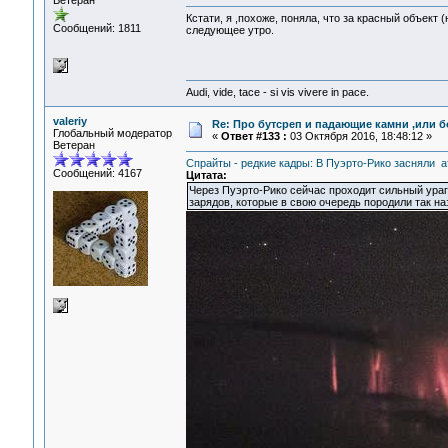
Ветеран
Кстати, я ,похоже, поняла, что за красный объек
Сообщений: 1811
следующее утро.
Audi, vide, tace - si vis vivere in pace.
valeriy
Re: Про бутсреп и падающие камни ,или б
Глобальный модератор
«
Ответ #133 :
03 Октября 2016, 18:48:12 »
Ветеран
Спрайты - редкие кадры: В Пуэрто-Рико засняли а
Сообщений: 4167
Цитата:
Через Пуэрто-Рико сейчас проходит сильный ура
зарядов, которые в свою очередь породили так н