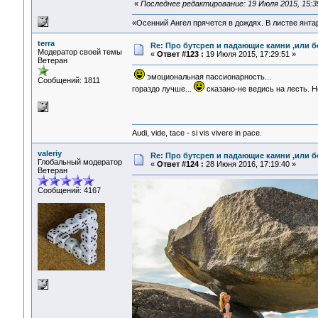
«
Последнее редактирование: 19 Июля 2015, 15:39
«Осенний Ангел прячется в дождях. В листве янтарн
terra
Re: Про бутсреп и падающие камни ,или б
Модератор своей темы
«
Ответ #123 :
19 Июля 2015, 17:29:51 »
Ветеран
эмоциональная пассионарность...
Сообщений: 1811
гораздо лучше...
сказано-не ведись на лесть. Н
Audi, vide, tace - si vis vivere in pace.
valeriy
Re: Про бутсреп и падающие камни ,или б
Глобальный модератор
«
Ответ #124 :
28 Июня 2016, 17:19:40 »
Ветеран
Сообщений: 4167