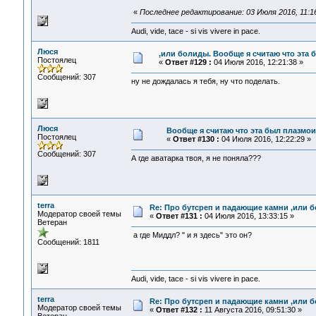
«
Последнее редактирование: 03 Июля 2016, 11:16
Audi, vide, tace - si vis vivere in pace.
Люся
,или болиды. Вообще я считаю что эта 
Постоялец
«
Ответ #129 :
04 Июля 2016, 12:21:38 »
Сообщений: 307
ну не дождалась я тебя, ну что поделать.
Люся
Вообще я считаю что эта был плазмои
Постоялец
«
Ответ #130 :
04 Июля 2016, 12:22:29 »
Сообщений: 307
А где аватарка твоя, я не поняла???
terra
Re: Про бутсреп и падающие камни ,или б
Модератор своей темы
«
Ответ #131 :
04 Июля 2016, 13:33:15 »
Ветеран
а где Миддл? " и я здесь" это он?
Сообщений: 1811
Audi, vide, tace - si vis vivere in pace.
terra
Re: Про бутсреп и падающие камни ,или б
Модератор своей темы
«
Ответ #132 :
11 Августа 2016, 09:51:30 »