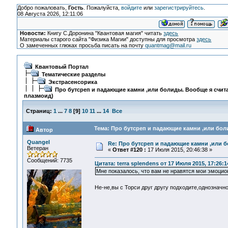
Добро пожаловать,
Гость
. Пожалуйста,
войдите
или
зарегистрируйтесь
.
08 Августа 2026, 12:11:06
Новости:
Книгу С.Доронина "Квантовая магия" читать
здесь
Материалы старого сайта "Физика Магии" доступны для просмотра
здесь
О замеченных глюках просьба писать на почту
quantmag@mail.ru
Квантовый Портал
Тематические разделы
Экстрасенсорика
Про бутсреп и падающие камни ,или болиды. Вообще я счита
плазмоид)
Страниц:
1
...
7
8
[
9
]
10
11
...
14
Все
Тема: Про бутсреп и падающие камни ,или боли
Автор
Quangel
Re: Про бутсреп и падающие камни ,или б
Ветеран
«
Ответ #120 :
17 Июля 2015, 20:46:38 »
Сообщений: 7735
Цитата: terra splendens от 17 Июля 2015, 17:26:1
Мне показалось, что вам не нравятся мои эмоцио
Не-не,вы с Торси друг другу подходите,однозначн