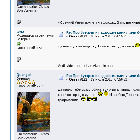
Сaementarius Civitas
Solis Aeterna
«Осенний Ангел прячется в дождях. В листве янтарн
terra
Re: Про бутсреп и падающие камни ,или б
Модератор своей темы
«
Ответ #121 :
18 Июля 2015, 04:15:23 »
Ветеран
Да никому я не подхожу. Если только для секса
Сообщений: 1811
Audi, vide, tace - si vis vivere in pace.
Quangel
Re: Про бутсреп и падающие камни ,или б
Ветеран
«
Ответ #122 :
19 Июля 2015, 07:56:21 »
Сообщений: 7735
Да ладно тебе,сразу обижаться,я имел ввиду пох
конечно гораздо лучше.
И вообще,Террочка,
графоманию!
Сaementarius Civitas
Solis Aeterna