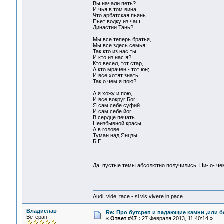
Вы начали петь?
И чья в том вина,
Что арбатская пьянь
Пьет водку из чаш
Династии Тань?
Мы все теперь братья,
Мы все здесь семья;
Так кто из нас ты
И кто из нас я?
Кто весел, тот стар,
А кто мрачен - тот юн;
И все хотят знать:
Так о чем я пою?
А я хожу и пою,
И все вокруг Бог;
Я сам себе суфий
И сам себе йог.
В сердце печать
Неизбывной красы,
А в голове
Туман над Янцзы.
Б.Г.
Да. пустые темы абсолютно получились. Ни- о- ч
Audi, vide, tace - si vis vivere in pace.
Владислав
Re: Про бутсреп и падающие камни ,или б
Ветеран
«
Ответ #47 :
27 Февраля 2013, 11:40:14 »