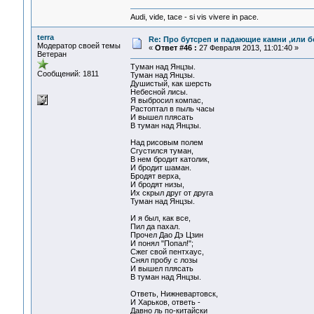
Audi, vide, tace - si vis vivere in pace.
terra
Re: Про бутсреп и падающие камни ,или б
Модератор своей темы
«
Ответ #46 :
27 Февраля 2013, 11:01:40 »
Ветеран
Tуман над Янцзы.
Сообщений: 1811
Туман над Янцзы.
Душистый, как шерсть
Небесной лисы.
Я выбросил компас,
Растоптал в пыль часы
И вышел плясать
В туман над Янцзы.
Над рисовым полем
Сгустился туман,
В нем бродит католик,
И бродит шаман.
Бродят верха,
И бродят низы,
Их скрыл друг от друга
Туман над Янцзы.
И я был, как все,
Пил да пахал.
Прочел Дао Дэ Цзин
И понял "Попал!";
Сжег свой пентхаус,
Снял пробу с лозы
И вышел плясать
В туман над Янцзы.
Ответь, Нижневартовск,
И Харьков, ответь -
Давно ль по-китайски