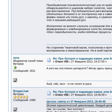
Панойкуменная (космополитическая) или по край
обнаруживается в широком наборе свойств, черт
распространения. Последовательно рассмотрим 
однотипных деталей в их построении как в само
формы знаков или типы рун; и наконец, в срав
что я называю радиацией рун.
Изложенное не может служить основанием для в
формирования и комбинирования хотя бы потому,
«дно» первобытности, когда подобные процессы
Не сторонник "квантовой магии, психологии и проч
материальное и нематериальное. Ни в коей партии
terra
Re: Про бутсреп и падающие камни ,или б
Модератор своей темы
«
Ответ #55 :
27 Февраля 2013, 19:27:50 »
Ветеран
А кого вы постоянно цитируете? Автор здесь прису
Сообщений: 1811
Audi, vide, tace - si vis vivere in pace.
Владислав
Re: Про бутсреп и падающие камни ,или б
Ветеран
«
Ответ #56 :
27 Февраля 2013, 19:36:59 »
Сообщений: 2486
Цитата: valeriy от 27 Февраля 2013, 18:40:49
Агония паразитической цивилизации. Каждый дела
там, по ссылке, был контекст: