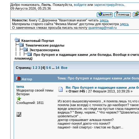
Добро пожаловать,
Гость
. Пожалуйста,
войдите
или
зарегистрируйтесь
.
09 Августа 2026, 05:25:36
Новости:
Книгу С.Доронина "Квантовая магия" читать
здесь
Материалы старого сайта "Физика Магии" доступны для просмотра
здесь
О замеченных глюках просьба писать на почту
quantmag@mail.ru
Квантовый Портал
Тематические разделы
Экстрасенсорика
Про бутсреп и падающие камни ,или болиды. Вообще я счита
плазмоид)
Страниц:
1
2
3
[
4
]
5
6
...
14
Все
Тема: Про бутсреп и падающие камни ,или боли
Автор
terra
Re: Про бутсреп и падающие камни ,или б
Модератор своей темы
«
Ответ #45 :
27 Февраля 2013, 10:39:26 »
Ветеран
Из всего вышеозвученного , я поняла лишь то,что 
Сообщений: 1811
поняла (как всегда) с точность-до-наоборот? такое
вреде алкоголя..но глядя на пустые глаза пациент
видишь? " Вижу..червяк.." Что червяк? "Шовелиться
шовелиться" ..
доктор спрашивает алкаша-понял?
пациент-понял! докто-что понял?
пациент- пей спиртус- глистов не будет...