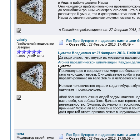
и Анды в районе долины Наска
Они находятся приблизительно на противоположны
до ближайшей границы ионосферного слоя. Эта вы
резонаторе Шумана, так и для приема этих волн. 
Наска оставили грандиозные рисунки, смысл котор
«
Последнее редактирование: 27 Февраля 2013, 17
valeriy
Re: Про бутсреп и падающие камни ,или б
Глобальный модератор
«
Ответ #51 :
27 Февраля 2013, 17:40:49 »
Ветеран
Цитата: Владислав от 27 Февраля 2013, 11:09:18
Сообщений: 4167
Да люди знают, что внутри их миллионы паразито
Агония паразитической цивилизации. Каждый дела
Цитата:
Происходящее в современном мире все больше на
сего явно сдают нервы. Они действуют грубо и т
паразитированию на теле Земли и человеческой ц
Но если человечество едва ли когда-нибудь взбу
оценивает происходящее:
«Всё больше серьёзных людей задумываются над т
нас с себя, как собака блох. Дальше нас терпеть
интенсивностью. Экологи, футурологи, геофизики, 
причины? Можно ли всё свести к простому и поня
даёт простой ответ: причина лежит в нарушении 
terra
Re: Про бутсреп и падающие камни ,или б
Модератор своей темы
«
Ответ #52 :
27 Февраля 2013, 17:55:09 »