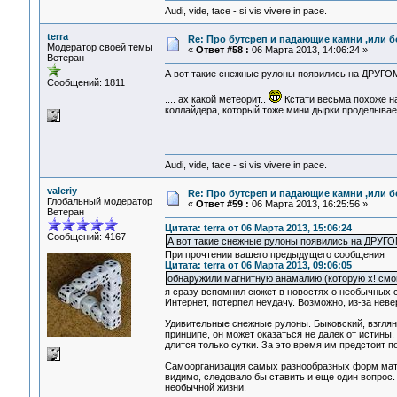
Audi, vide, tace - si vis vivere in pace.
terra
Re: Про бутсреп и падающие камни ,или б
Модератор своей темы
«
Ответ #58 :
06 Марта 2013, 14:06:24 »
Ветеран
А вот такие снежные рулоны появились на ДРУГО
Сообщений: 1811
.... ах какой метеорит..
Кстати весьма похоже н
коллайдера, который тоже мини дырки проделывае
Audi, vide, tace - si vis vivere in pace.
valeriy
Re: Про бутсреп и падающие камни ,или б
Глобальный модератор
«
Ответ #59 :
06 Марта 2013, 16:25:56 »
Ветеран
Цитата: terra от 06 Марта 2013, 15:06:24
Сообщений: 4167
А вот такие снежные рулоны появились на ДРУГ
При прочтении вашего предыдущего сообщения
Цитата: terra от 06 Марта 2013, 09:06:05
обнаружили магнитную анамалию (которую х! смо
я сразу вспомнил сюжет в новостях о необычных 
Интернет, потерпел неудачу. Возможно, из-за неве
Удивительные снежные рулоны. Быковский, взгляну
принципе, он может оказаться не далек от истины.
длится только сутки. За это время им предстоит 
Самоорганизация самых разнообразных форм матер
видимо, следовало бы ставить и еще один вопрос
необычной жизни.