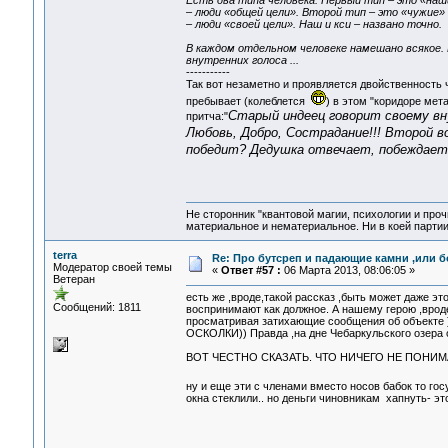
Есть два типа человека. Первый тип – это «наши
– люди «общей цели». Второй тип – это «чужие» (
– люди «своей цели». Наш и кси – названо точно.
В каждом отдельном человеке намешано всякое.
внутренних голоса ...
-----------
Так вот незаметно и проявляется двойственность ч
пребывает (колеблется
) в этом "коридоре мета
Старый индеец говорит своему вну
притча:"
Любовь, Добро, Сострадание!!! Второй во
победит? Дедушка отвечает, побеждает
Не сторонник "квантовой магии, психологии и проч
материальное и нематериальное. Ни в коей партии
terra
Re: Про бутсреп и падающие камни ,или б
Модератор своей темы
«
Ответ #57 :
06 Марта 2013, 08:06:05 »
Ветеран
есть же ,вроде,такой рассказ ,быть может даже это
Сообщений: 1811
воспринимают как должное. А нашему герою ,врод
просматривая затихающие сообщения об объекте )
ОСКОЛКИ)) Правда ,на дне Чебаркульского озера 
ВОТ ЧЕСТНО СКАЗАТЬ. ЧТО НИЧЕГО НЕ ПОНИМА
ну и еще эти с членами вместо носов бабок то го
окна стеклили.. но деньги чиновникам хапнуть- это