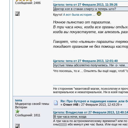
Сообщений: 2486
Цитата: terra от 27 Февраля 2013, 11:39:26
Доктор хоп в стакан спирту-а теперь што?
Круто!
А вот была история ...
Ночное пьянство от паразитов.
В три часа ночи, когда все органы отды
когда вы почувствуете, как алкоголь ра
Говорят, что «пьяные» паразиты теряют
покидают организм не без помощи кастор
Цитата: terra от 27 Февраля 2013, 12:01:40
пустые темы абсолютно получились. Ни- о- чем.
Что посеешь, то и ... Опылять бы ещё надо, чтоб 
Не сторонник "квантовой магии, психологии и проч
материальное и нематериальное. Ни в коей партии
terra
Re: Про бутсреп и падающие камни ,или б
Модератор своей темы
«
Ответ #48 :
27 Февраля 2013, 12:43:29 »
Ветеран
Цитата: Владислав от 27 Февраля 2013, 12:40:1
Сообщений: 1811
В три часа ночи, когда
А три часа по астрономическому времени? или по 
хны))))))) ибо минул уже час быка. Или еще не на