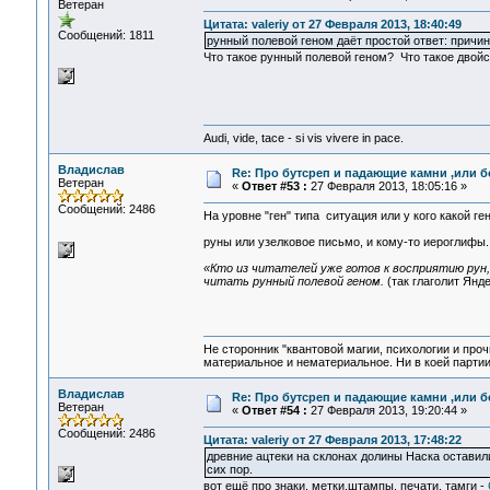
Ветеран
Цитата: valeriy от 27 Февраля 2013, 18:40:49
Сообщений: 1811
рунный полевой геном даёт простой ответ: причи
Что такое рунный полевой геном? Что такое двой
Audi, vide, tace - si vis vivere in pace.
Владислав
Re: Про бутсреп и падающие камни ,или б
Ветеран
«
Ответ #53 :
27 Февраля 2013, 18:05:16 »
Сообщений: 2486
На уровне "ген" типа ситуация или у кого какой ге
руны или узелковое письмо, и кому-то иероглифы
«Кто из читателей уже готов к восприятию рун
читать рунный полевой геном.
(так глаголит Янде
Не сторонник "квантовой магии, психологии и проч
материальное и нематериальное. Ни в коей партии
Владислав
Re: Про бутсреп и падающие камни ,или б
Ветеран
«
Ответ #54 :
27 Февраля 2013, 19:20:44 »
Сообщений: 2486
Цитата: valeriy от 27 Февраля 2013, 17:48:22
древние ацтеки на склонах долины Наска оставил
сих пор.
вот ещё про знаки, метки,штампы, печати, тамги -