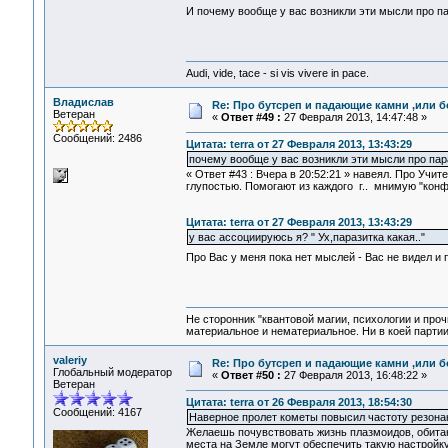
И почему вообще у вас возникли эти мысли про пар
Audi, vide, tace - si vis vivere in pace.
Владислав
Re: Про бутсреп и падающие камни ,или б
Ветеран
«
Ответ #49 :
27 Февраля 2013, 14:47:48 »
Сообщений: 2486
Цитата: terra от 27 Февраля 2013, 13:43:29
почему вообще у вас возникли эти мысли про пар
« Ответ #43 : Вчера в 20:52:21 » навеял. Про Учи
глупостью. Помогают из каждого г.. мнимую "конф
Цитата: terra от 27 Февраля 2013, 13:43:29
у вас ассоциируюсь я? " Ух,паразитка какая.."
Про Вас у меня пока нет мыслей - Вас не видел и 
Не сторонник "квантовой магии, психологии и проч
материальное и нематериальное. Ни в коей партии
valeriy
Re: Про бутсреп и падающие камни ,или б
Глобальный модератор
«
Ответ #50 :
27 Февраля 2013, 16:48:22 »
Ветеран
Цитата: terra от 26 Февраля 2013, 18:54:30
Сообщений: 4167
Наверное пролет кометы повысил частоту резон
Желаешь почувствовать жизнь плазмоидов, обита
места на Земле могут обеспечить такую настройку