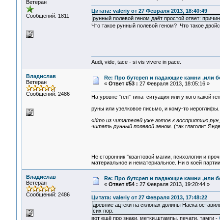
Ветеран
Цитата: valeriy от 27 Февраля 2013, 18:40:49
Сообщений: 1811
рунный полевой геном даёт простой ответ: причи
Что такое рунный полевой геном? Что такое двой
Audi, vide, tace - si vis vivere in pace.
Владислав
Re: Про бутсреп и падающие камни ,или б
Ветеран
«
Ответ #53 :
27 Февраля 2013, 18:05:16 »
Сообщений: 2486
На уровне "ген" типа ситуация или у кого какой ге
руны или узелковое письмо, и кому-то иероглифы
«Кто из читателей уже готов к восприятию рун
читать рунный полевой геном.
(так глаголит Янде
Не сторонник "квантовой магии, психологии и проч
материальное и нематериальное. Ни в коей партии
Владислав
Re: Про бутсреп и падающие камни ,или б
Ветеран
«
Ответ #54 :
27 Февраля 2013, 19:20:44 »
Сообщений: 2486
Цитата: valeriy от 27 Февраля 2013, 17:48:22
древние ацтеки на склонах долины Наска оставил
сих пор.
вот ещё про знаки, метки,штампы, печати, тамги -