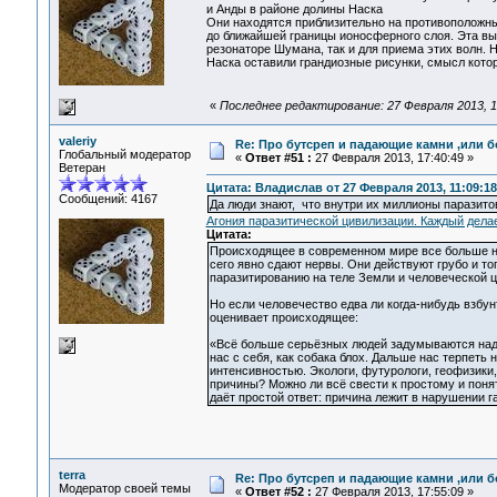
и Анды в районе долины Наска
Они находятся приблизительно на противоположны
до ближайшей границы ионосферного слоя. Эта вы
резонаторе Шумана, так и для приема этих волн. 
Наска оставили грандиозные рисунки, смысл котор
«
Последнее редактирование: 27 Февраля 2013, 17
valeriy
Re: Про бутсреп и падающие камни ,или б
Глобальный модератор
«
Ответ #51 :
27 Февраля 2013, 17:40:49 »
Ветеран
Цитата: Владислав от 27 Февраля 2013, 11:09:18
Сообщений: 4167
Да люди знают, что внутри их миллионы паразито
Агония паразитической цивилизации. Каждый дела
Цитата:
Происходящее в современном мире все больше на
сего явно сдают нервы. Они действуют грубо и т
паразитированию на теле Земли и человеческой ц
Но если человечество едва ли когда-нибудь взбу
оценивает происходящее:
«Всё больше серьёзных людей задумываются над т
нас с себя, как собака блох. Дальше нас терпеть
интенсивностью. Экологи, футурологи, геофизики, 
причины? Можно ли всё свести к простому и поня
даёт простой ответ: причина лежит в нарушении 
terra
Re: Про бутсреп и падающие камни ,или б
Модератор своей темы
«
Ответ #52 :
27 Февраля 2013, 17:55:09 »