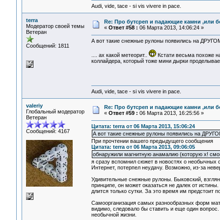
Audi, vide, tace - si vis vivere in pace.
terra
Re: Про бутсреп и падающие камни ,или б
Модератор своей темы
«
Ответ #58 :
06 Марта 2013, 14:06:24 »
Ветеран
А вот такие снежные рулоны появились на ДРУГО
Сообщений: 1811
.... ах какой метеорит..
Кстати весьма похоже н
коллайдера, который тоже мини дырки проделывае
Audi, vide, tace - si vis vivere in pace.
valeriy
Re: Про бутсреп и падающие камни ,или б
Глобальный модератор
«
Ответ #59 :
06 Марта 2013, 16:25:56 »
Ветеран
Цитата: terra от 06 Марта 2013, 15:06:24
Сообщений: 4167
А вот такие снежные рулоны появились на ДРУГ
При прочтении вашего предыдущего сообщения
Цитата: terra от 06 Марта 2013, 09:06:05
обнаружили магнитную анамалию (которую х! смо
я сразу вспомнил сюжет в новостях о необычных 
Интернет, потерпел неудачу. Возможно, из-за неве
Удивительные снежные рулоны. Быковский, взгляну
принципе, он может оказаться не далек от истины.
длится только сутки. За это время им предстоит 
Самоорганизация самых разнообразных форм матер
видимо, следовало бы ставить и еще один вопрос
необычной жизни.