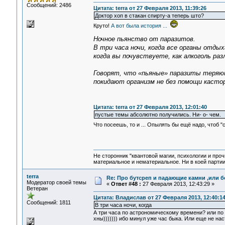
Сообщений: 2486
Цитата: terra от 27 Февраля 2013, 11:39:26
Доктор хоп в стакан спирту-а теперь што?
Круто!
А вот была история ...
Ночное пьянство от паразитов.
В три часа ночи, когда все органы отды
когда вы почувствуете, как алкоголь ра
Говорят, что «пьяные» паразиты теряют
покидают организм не без помощи кастор
Цитата: terra от 27 Февраля 2013, 12:01:40
пустые темы абсолютно получились. Ни- о- чем.
Что посеешь, то и ... Опылять бы ещё надо, чтоб 
Не сторонник "квантовой магии, психологии и проч
материальное и нематериальное. Ни в коей партии
terra
Re: Про бутсреп и падающие камни ,или б
Модератор своей темы
«
Ответ #48 :
27 Февраля 2013, 12:43:29 »
Ветеран
Цитата: Владислав от 27 Февраля 2013, 12:40:1
Сообщений: 1811
В три часа ночи, когда
А три часа по астрономическому времени? или по 
хны))))))) ибо минул уже час быка. Или еще не на