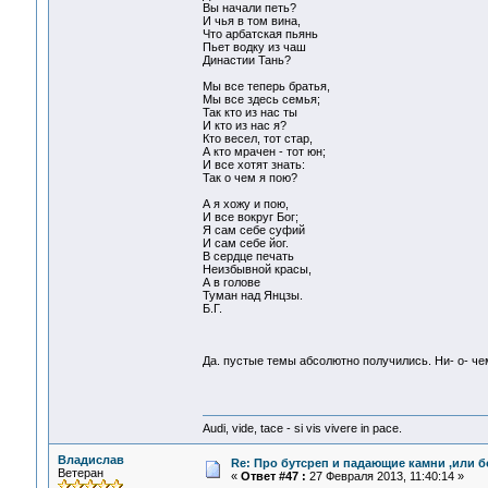
Вы начали петь?
И чья в том вина,
Что арбатская пьянь
Пьет водку из чаш
Династии Тань?
Мы все теперь братья,
Мы все здесь семья;
Так кто из нас ты
И кто из нас я?
Кто весел, тот стар,
А кто мрачен - тот юн;
И все хотят знать:
Так о чем я пою?
А я хожу и пою,
И все вокруг Бог;
Я сам себе суфий
И сам себе йог.
В сердце печать
Неизбывной красы,
А в голове
Туман над Янцзы.
Б.Г.
Да. пустые темы абсолютно получились. Ни- о- ч
Audi, vide, tace - si vis vivere in pace.
Владислав
Re: Про бутсреп и падающие камни ,или б
Ветеран
«
Ответ #47 :
27 Февраля 2013, 11:40:14 »