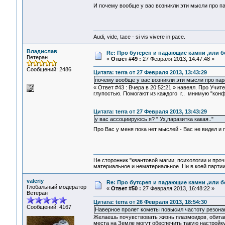
И почему вообще у вас возникли эти мысли про пар
Audi, vide, tace - si vis vivere in pace.
Владислав
Re: Про бутсреп и падающие камни ,или б
Ветеран
«
Ответ #49 :
27 Февраля 2013, 14:47:48 »
Сообщений: 2486
Цитата: terra от 27 Февраля 2013, 13:43:29
почему вообще у вас возникли эти мысли про пар
« Ответ #43 : Вчера в 20:52:21 » навеял. Про Учи
глупостью. Помогают из каждого г.. мнимую "конф
Цитата: terra от 27 Февраля 2013, 13:43:29
у вас ассоциируюсь я? " Ух,паразитка какая.."
Про Вас у меня пока нет мыслей - Вас не видел и 
Не сторонник "квантовой магии, психологии и проч
материальное и нематериальное. Ни в коей партии
valeriy
Re: Про бутсреп и падающие камни ,или б
Глобальный модератор
«
Ответ #50 :
27 Февраля 2013, 16:48:22 »
Ветеран
Цитата: terra от 26 Февраля 2013, 18:54:30
Сообщений: 4167
Наверное пролет кометы повысил частоту резон
Желаешь почувствовать жизнь плазмоидов, обита
места на Земле могут обеспечить такую настройку