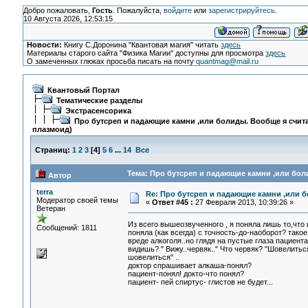
Добро пожаловать,
Гость
. Пожалуйста,
войдите
или
зарегистрируйтесь
.
10 Августа 2026, 12:53:15
Новости:
Книгу С.Доронина "Квантовая магия" читать
здесь
Материалы старого сайта "Физика Магии" доступны для просмотра
здесь
О замеченных глюках просьба писать на почту
quantmag@mail.ru
Квантовый Портал
Тематические разделы
Экстрасенсорика
Про бутсреп и падающие камни ,или болиды. Вообще я счита
плазмоид)
Страниц:
1
2
3
[
4
]
5
6
...
14
Все
Тема: Про бутсреп и падающие камни ,или боли
Автор
terra
Re: Про бутсреп и падающие камни ,или б
Модератор своей темы
«
Ответ #45 :
27 Февраля 2013, 10:39:26 »
Ветеран
Из всего вышеозвученного , я поняла лишь то,что 
Сообщений: 1811
поняла (как всегда) с точность-до-наоборот? такое
вреде алкоголя..но глядя на пустые глаза пациент
видишь? " Вижу..червяк.." Что червяк? "Шовелиться
шовелиться" ..
доктор спрашивает алкаша-понял?
пациент-понял! докто-что понял?
пациент- пей спиртус- глистов не будет...