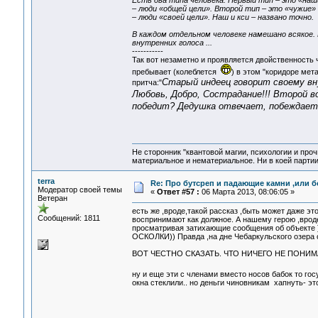
Есть два типа человека. Первый тип – это «наши
– люди «общей цели». Второй тип – это «чужие» (
– люди «своей цели». Наш и кси – названо точно.
В каждом отдельном человеке намешано всякое.
внутренних голоса ...
-----------
Так вот незаметно и проявляется двойственность ч
пребывает (колеблется
) в этом "коридоре мета
Старый индеец говорит своему вну
притча:"
Любовь, Добро, Сострадание!!! Второй во
победит? Дедушка отвечает, побеждает
Не сторонник "квантовой магии, психологии и проч
материальное и нематериальное. Ни в коей партии
terra
Re: Про бутсреп и падающие камни ,или б
Модератор своей темы
«
Ответ #57 :
06 Марта 2013, 08:06:05 »
Ветеран
есть же ,вроде,такой рассказ ,быть может даже это
Сообщений: 1811
воспринимают как должное. А нашему герою ,врод
просматривая затихающие сообщения об объекте )
ОСКОЛКИ)) Правда ,на дне Чебаркульского озера 
ВОТ ЧЕСТНО СКАЗАТЬ. ЧТО НИЧЕГО НЕ ПОНИМА
ну и еще эти с членами вместо носов бабок то го
окна стеклили.. но деньги чиновникам хапнуть- это