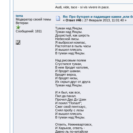
Audi, vide, tace - si vis vivere in pace.
terra
Re: Про бутсреп и падающие камни ,или б
Модератор своей темы
«
Ответ #46 :
27 Февраля 2013, 11:01:40 »
Ветеран
Tуман над Янцзы.
Сообщений: 1811
Туман над Янцзы.
Душистый, как шерсть
Небесной лисы.
Я выбросил компас,
Растоптал в пыль часы
И вышел плясать
В туман над Янцзы.
Над рисовым полем
Сгустился туман,
В нем бродит католик,
И бродит шаман.
Бродят верха,
И бродят низы,
Их скрыл друг от друга
Туман над Янцзы.
И я был, как все,
Пил да пахал.
Прочел Дао Дэ Цзин
И понял "Попал!";
Сжег свой пентхаус,
Снял пробу с лозы
И вышел плясать
В туман над Янцзы.
Ответь, Нижневартовск,
И Харьков, ответь -
Давно ль по-китайски