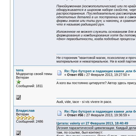
Панойкуменная (космополитическая) или по край
обнаруживается в широком наборе свойств, черт
распространения. Последовательно рассмотрим 
однотипных деталей в их построении как в само
формы знаков или типы рун; и наконец, в срав
что я называю радиацией рун.
Изложенное не может служить основанием для в
формирования и комбинирования хотя бы потому,
«дно» первобытности, когда подобные процессы
Не сторонник "квантовой магии, психологии и проч
материальное и нематериальное. Ни в коей партии
terra
Re: Про бутсреп и падающие камни ,или б
Модератор своей темы
«
Ответ #55 :
27 Февраля 2013, 19:27:50 »
Ветеран
А кого вы постоянно цитируете? Автор здесь прису
Сообщений: 1811
Audi, vide, tace - si vis vivere in pace.
Владислав
Re: Про бутсреп и падающие камни ,или б
Ветеран
«
Ответ #56 :
27 Февраля 2013, 19:36:59 »
Сообщений: 2486
Цитата: valeriy от 27 Февраля 2013, 18:40:49
Агония паразитической цивилизации. Каждый дела
там, по ссылке, был контекст: