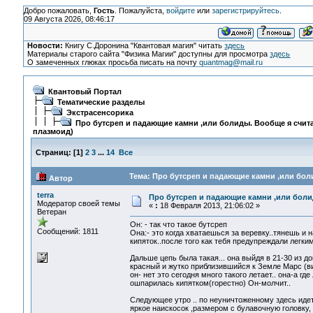
Добро пожаловать,
Гость
. Пожалуйста,
войдите
или
зарегистрируйтесь
.
09 Августа 2026, 08:46:17
Новости:
Книгу С.Доронина "Квантовая магия" читать
здесь
Материалы старого сайта "Физика Магии" доступны для просмотра
здесь
О замеченных глюках просьба писать на почту
quantmag@mail.ru
Квантовый Портал
Тематические разделы
Экстрасенсорика
Про бутсреп и падающие камни ,или болиды. Вообще я счита
плазмоид)
Страниц:
[
1
]
2
3
...
14
Все
Тема: Про бутсреп и падающие камни ,или боли
Автор
terra
Про бутсреп и падающие камни ,или боли
Модератор своей темы
«
:
18 Февраля 2013, 21:06:02 »
Ветеран
Он: - так что такое бутсреп
Сообщений: 1811
Она:- это когда хватаешься за веревку..тянешь и 
кипяток..после того как тебя предупреждали легки
Дальше цепь была такая... она выйдя в 21-30 из д
красный и жутко приблизившийся к Земле Марс (ви
он- нет это сегодня много такого летает.. она-а где
ошпарилась кипятком(горестно) Он-молчит..
Следующее утро .. по неуничтоженному здесь идет 
яркое наискосок ,размером с булавочную головку,