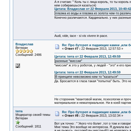
А я считаю: " Коль ты с лица король, то ты король
кем собираешься казаться)
Цитата: Владислав от 22 Февраля 2013, 10:40:4
плазма из воды и плазма из золота чем-то различ
Конечно различаются. Кардинально. у них разнные
Audi, vide, tace - si vis vivere in pace.
Владислав
Re: Про бутсреп и падающие камни ,или б
Ветеран
«
Ответ #7 :
22 Февраля 2013, 12:57:53 »
Сообщений: 2486
Цитата: terra от 22 Февраля 2013, 12:49:59
разнные "миссии"
"миссии" ж это у роботов, у людей - "эго" и его 
Цитата: terra от 22 Февраля 2013, 12:49:59
В принципе невозможно кем то "казаться"
Да. Бросается в глаза такая "попытка" быть. Это н
Не сторонник "квантовой магии, психологии и проч
материальное и нематериальное. Ни в коей партии
terra
Re: Про бутсреп и падающие камни ,или б
Модератор своей темы
«
Ответ #8 :
22 Февраля 2013, 13:02:34 »
Ветеран
Вот уж точно : " Укого что болит ,тот о том и говори
Сообщений: 1811
Мне тема Эго вообще не интересна. Я думала вы пр
я не пыжусь. русолюб вы местный)) не нравлюсь я 