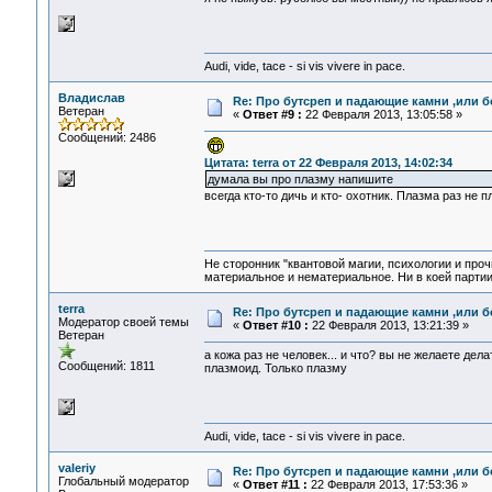
Audi, vide, tace - si vis vivere in pace.
Владислав
Re: Про бутсреп и падающие камни ,или б
Ветеран
«
Ответ #9 :
22 Февраля 2013, 13:05:58 »
Сообщений: 2486
Цитата: terra от 22 Февраля 2013, 14:02:34
думала вы про плазму напишите
всегда кто-то дичь и кто- охотник. Плазма раз не пл
Не сторонник "квантовой магии, психологии и проч
материальное и нематериальное. Ни в коей партии
terra
Re: Про бутсреп и падающие камни ,или б
Модератор своей темы
«
Ответ #10 :
22 Февраля 2013, 13:21:39 »
Ветеран
а кожа раз не человек... и что? вы не желаете де
Сообщений: 1811
плазмоид. Только плазму
Audi, vide, tace - si vis vivere in pace.
valeriy
Re: Про бутсреп и падающие камни ,или б
Глобальный модератор
«
Ответ #11 :
22 Февраля 2013, 17:53:36 »