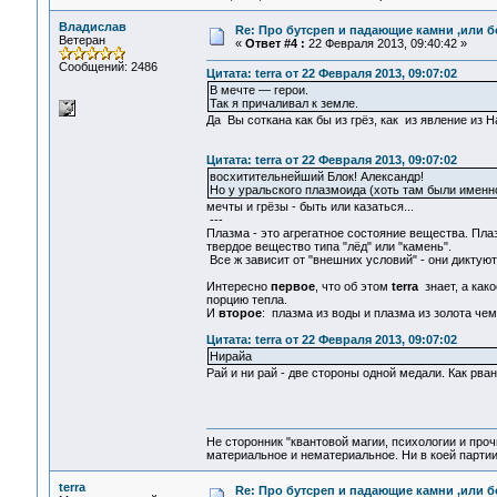
Владислав
Re: Про бутсреп и падающие камни ,или б
Ветеран
«
Ответ #4 :
22 Февраля 2013, 09:40:42 »
Сообщений: 2486
Цитата: terra от 22 Февраля 2013, 09:07:02
В мечте — герои.
Так я причаливал к земле.
Да Вы соткана как бы из грёз, как из явление из 
Цитата: terra от 22 Февраля 2013, 09:07:02
восхитительнейший Блок! Александр!
Но у уральского плазмоида (хоть там были именно
мечты и грёзы - быть или казаться...
---
Плазма - это агрегатное состояние вещества. Пла
твердое вещество типа "лёд" или "камень".
Все ж зависит от "внешних условий" - они диктую
Интересно
первое
, что об этом
terra
знает, а ка
порцию тепла.
И
второе
: плазма из воды и плазма из золота че
Цитата: terra от 22 Февраля 2013, 09:07:02
Нирайа
Рай и ни рай - две стороны одной медали. Как рвана
Не сторонник "квантовой магии, психологии и проч
материальное и нематериальное. Ни в коей партии
terra
Re: Про бутсреп и падающие камни ,или б