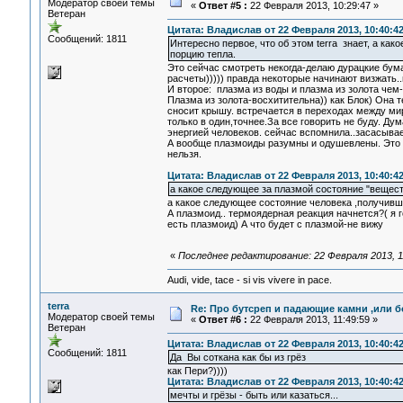
Модератор своей темы
«
Ответ #5 :
22 Февраля 2013, 10:29:47 »
Ветеран
Цитата: Владислав от 22 Февраля 2013, 10:40:4
Сообщений: 1811
Интересно первое, что об этом terra знает, а к
порцию тепла.
Это сейчас смотреть некогда-делаю дурацкие бум
расчеты))))) правда некоторые начинают визжать..н
И второе: плазма из воды и плазма из золота чем
Плазма из золота-восхитительна)) как Блок) Она т
сносит крышу. встречается в переходах между мир
только в один,точнее.За все говорить не буду. Д
энергией человеков. сейчас вспомнила..засасывае
А вообще плазмоиды разумны и одушевлены. Это г
нельзя.
Цитата: Владислав от 22 Февраля 2013, 10:40:4
а какое следующее за плазмой состояние "вещес
а какое следующее состояние человека ,получивше
А плазмоид.. термоядерная реакция начнется?( я г
есть плазмоид) А что будет с плазмой-не вижу
«
Последнее редактирование: 22 Февраля 2013, 11
Audi, vide, tace - si vis vivere in pace.
terra
Re: Про бутсреп и падающие камни ,или б
Модератор своей темы
«
Ответ #6 :
22 Февраля 2013, 11:49:59 »
Ветеран
Цитата: Владислав от 22 Февраля 2013, 10:40:4
Сообщений: 1811
Да Вы соткана как бы из грёз
как Пери?))))
Цитата: Владислав от 22 Февраля 2013, 10:40:4
мечты и грёзы - быть или казаться...