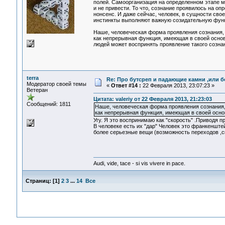
полей. Самоорганизация на определенном этапе м
и не привести. То что, сознание проявилось на о
нонсенс. И даже сейчас, человек, в сущности сво
инстинкты выполняют важную созидательную функц
Наше, человеческая форма проявления сознания,
как непрерывная функция, имеющая в своей основ
людей может воспринять проявление такого сознан
terra
Re: Про бутсреп и падающие камни ,или б
Модератор своей темы
«
Ответ #14 :
22 Февраля 2013, 23:07:23 »
Ветеран
Цитата: valeriy от 22 Февраля 2013, 21:23:03
Сообщений: 1811
Наше, человеческая форма проявления сознания,
как непрерывная функция, имеющая в своей осно
Угу. Я это воспринимаю как "скорость" .Приводя 
В человеке есть их "дар" Человек это франкенштей
более серьезные вещи (возможность переходов ,
Audi, vide, tace - si vis vivere in pace.
Страниц:
[
1
]
2
3
...
14
Все