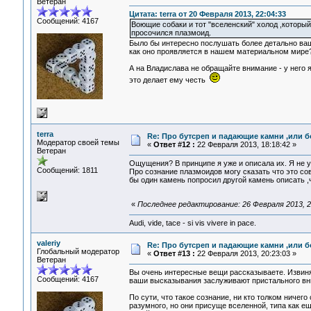
Ветеран
Цитата: terra от 20 Февраля 2013, 22:04:33
Сообщений: 4167
Воющие собаки и тот "вселенский" холод ,котор
просочился плазмоид.
Было бы интересно послушать более детально ваш
как оно проявляется в нашем материальном мире
А на Владислава не обращайте внимание - у него я
это делает ему честь
terra
Re: Про бутсреп и падающие камни ,или б
Модератор своей темы
«
Ответ #12 :
22 Февраля 2013, 18:18:42 »
Ветеран
Ощущения? В принципе я уже и описала их. Я не 
Сообщений: 1811
Про сознание плазмоидов могу сказать что это со
бы один камень попросил другой камень описать ,чт
«
Последнее редактирование: 26 Февраля 2013, 21
Audi, vide, tace - si vis vivere in pace.
valeriy
Re: Про бутсреп и падающие камни ,или б
Глобальный модератор
«
Ответ #13 :
22 Февраля 2013, 20:23:03 »
Ветеран
Вы очень интересные вещи рассказываете. Извиняю
Сообщений: 4167
ваши высказывания заслуживают пристального вним
По сути, что такое сознание, ни кто толком ничег
разумного, но они присуще вселенной, типа как ещ