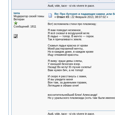
Audi, vide, tace - si vis vivere in pace.
terra
Re: Про бутсреп и падающие камни ,или б
Модератор своей темы
«
Ответ #3 :
22 Февраля 2013, 08:07:02 »
Ветеран
Вот) вспомнила стихи про плазмоид :
Сообщений: 1811
Я вам поведал неземное.
Я всё сковал в воздушной мгле.
В ладье — топор. В мечте — герои.
Так я причаливал к земле.
Скамья ладьи красна от крови
Моей растерзанной мечты,
Но в каждом доме, в каждом крове
Ищу отважной красоты.
Я вижу: ваши девы слепы,
У юношей безогнен взор.
Назад! Во мглу! В глухие склепы!
Вам нужен бич, а не топор!
И скоро я расстанусь с вами,
И вы увидите меня
Вон там, за дымными горами,
Летящим в облаке огня!
восхитительнейший Блок! Александр!
Но у уральского плазмоида (хоть там были именно 
Audi, vide, tace - si vis vivere in pace.