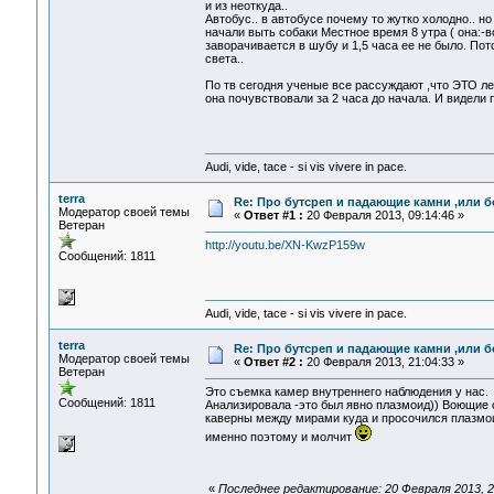
и из неоткуда..
Автобус.. в автобусе почему то жутко холодно.. но
начали выть собаки Местное время 8 утра ( она:-во
заворачивается в шубу и 1,5 часа ее не было. Пот
света..
По тв сегодня ученые все рассуждают ,что ЭТО ле
она почувствовали за 2 часа до начала. И видели п
Audi, vide, tace - si vis vivere in pace.
terra
Re: Про бутсреп и падающие камни ,или б
Модератор своей темы
«
Ответ #1 :
20 Февраля 2013, 09:14:46 »
Ветеран
http://youtu.be/XN-KwzP159w
Сообщений: 1811
Audi, vide, tace - si vis vivere in pace.
terra
Re: Про бутсреп и падающие камни ,или б
Модератор своей темы
«
Ответ #2 :
20 Февраля 2013, 21:04:33 »
Ветеран
Это съемка камер внутреннего наблюдения у нас.
Сообщений: 1811
Анализировала -это был явно плазмоид)) Воющие 
каверны между мирами куда и просочился плазмои
именно поэтому и молчит
«
Последнее редактирование: 20 Февраля 2013, 21