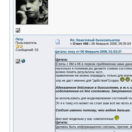
Пётр
Re: Квантовый биокомпьютер
Пользователь
«
Ответ #66 :
06 Февраля 2008, 09:35:04 
Сообщений: 53
Цитата: неку от 06 Февраля 2008, 01:53:27
Цитата:
Связь с КМ и КК в первом приближении нами дан
насколько я понимаю,вы делаете снимки состояни
можно понять результаты эксп..
применение км можно оправдать только для матем
эпр не даст именно для "действия"(сорри,
в
Адекватное действие в биосистеме, в т.ч.
собственном on line состоянии. Запутанн
кк использовать для моделирования состояний-тож
Эт я к тому,что может не стоит вам всё же лезть
СтОит именно потому, что ведет дальше.
физ-мат модельки у вас симпатичные
Цитата:
должны быть информационно связаны, причем, м