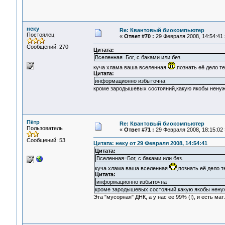
неку
Re: Квантовый биокомпьютер
Постоялец
«
Ответ #70 :
29 Февраля 2008, 14:54:41 
Сообщений: 270
Цитата:
Вселенная=Бог, с баками или без.
куча хлама ваша вселенная
,познать её дело т
Цитата:
информационно избыточна
кроме зародышевых состояний,какую якобы нену
Пётр
Re: Квантовый биокомпьютер
Пользователь
«
Ответ #71 :
29 Февраля 2008, 18:15:02 
Сообщений: 53
Цитата: неку от 29 Февраля 2008, 14:54:41
Цитата:
Вселенная=Бог, с баками или без.
куча хлама ваша вселенная
,познать её дело 
Цитата:
информационно избыточна
кроме зародышевых состояний,какую якобы нену
Эта "мусорная" ДНК, а у нас ее 99% (!), и есть ма