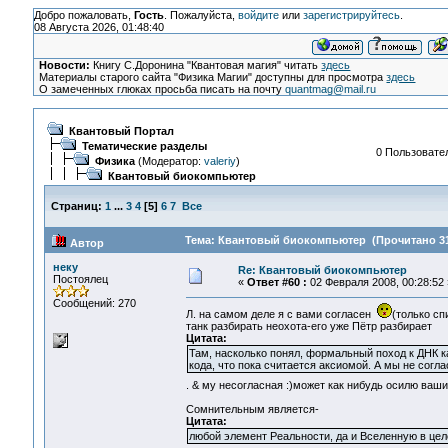
Добро пожаловать,
Гость
. Пожалуйста,
войдите
или
зарегистрируйтесь
.
08 Августа 2026, 01:48:40
Новости:
Книгу С.Доронина "Квантовая магия" читать
здесь
Материалы старого сайта "Физика Магии" доступны для просмотра
здесь
О замеченных глюках просьба писать на почту
quantmag@mail.ru
Квантовый Портал
Тематические разделы
0 Пользовател
Физика
(Модератор:
valeriy
)
Квантовый биокомпьютер
Страниц:
1
...
3
4
[
5
]
6
7
Все
Тема: Квантовый биокомпьютер (Прочитано 31
Автор
неку
Re: Квантовый биокомпьютер
Постоялец
«
Ответ #60 :
02 Февраля 2008, 00:28:52 
Сообщений: 270
Л. на самом деле я с вами согласен
(только сп
танк разбирать неохота-его уже Пётр разбирает
Цитата:
Там, насколько понял, формальный поход к ДНК ка
кода, что пока считается аксиомой. А мы не согл
. & му несогласная :)может как нибудь осилю ваш
Сомнительным является-
Цитата:
любой элемент Реальности, да и Вселенную в це