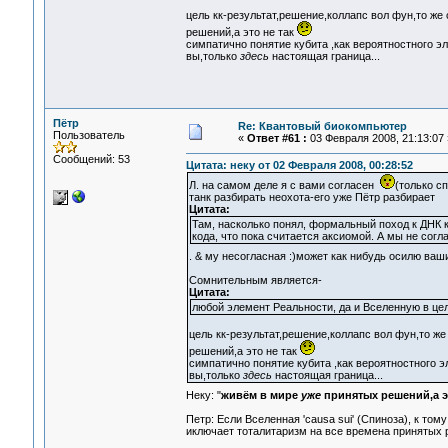
цель кк-результат,решение,коллапс вол фун,то же 
решений,а это не так
симпатично понятие кубита ,как вероятностного эл
вы,только
здесь
настоящая граница...
Пётр
Re: Квантовый биокомпьютер
Пользователь
«
Ответ #61 :
03 Февраля 2008, 21:13:07 
Сообщений: 53
Цитата: неку от 02 Февраля 2008, 00:28:52
Л. на самом деле я с вами согласен
(только с
танк разбирать неохота-его уже Пётр разбирает
Цитата:
Там, насколько понял, формальный поход к ДНК к
кода, что пока считается аксиомой. А мы не согл
. & му несогласная :)может как нибудь осилю ва
Сомнительным является-
Цитата:
любой элемент Реальности, да и Вселенную в це
цель кк-результат,решение,коллапс вол фун,то же
решений,а это не так
симпатично понятие кубита ,как вероятностного э
вы,только
здесь
настоящая граница...
Неку: "
живём в мире
уже
принятых решений,а э
Петр: Если Вселенная 'causa sui' (Cпиноза), к то
иключает тоталитаризм на все времена принятых 