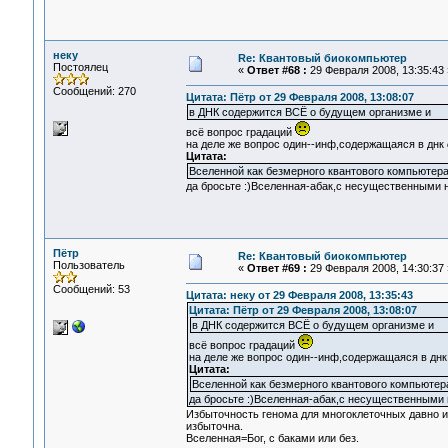
неку
Re: Квантовый биокомпьютер
Постоялец
«
Ответ #68 :
29 Февраля 2008, 13:35:43 
Сообщений: 270
Цитата: Пётр от 29 Февраля 2008, 13:08:07
в ДНК содержится ВСЁ о будущем организме и
всё вопрос градаций
на деле же вопрос один--инф,содержащаяся в днк
Цитата:
Вселенной как безмерного квантового компьютера
да бросьте :)Вселенная-абак,с несущественными 
Пётр
Re: Квантовый биокомпьютер
Пользователь
«
Ответ #69 :
29 Февраля 2008, 14:30:37 
Сообщений: 53
Цитата: неку от 29 Февраля 2008, 13:35:43
Цитата: Пётр от 29 Февраля 2008, 13:08:07
в ДНК содержится ВСЁ о будущем организме и
всё вопрос градаций
на деле же вопрос один--инф,содержащаяся в дн
Цитата:
Вселенной как безмерного квантового компьютера
да бросьте :)Вселенная-абак,с несущественными 
Избыточность генома для многоклеточных давно из
избыточна.
Вселенная=Бог, с баками или без.