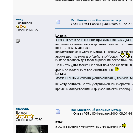
неку
Re: Квантовый биокомпьютер
Постоялец
«
Ответ #64 :
06 Февраля 2008, 01:53:27 
Сообщений: 270
Цитата:
Связь с КМ и КК в первом приближении нами дана
насколько я понимаю,вы делаете снимки состояни
понять результаты эксп..
применение км можно оправдать только для матем
эпр не даст именно для "действия"(сорри,
в
кк использовать для моделирования состояний-тож
Эт я к тому,что может не стоит вам всё же лезть 
физ-мат модельки у вас симпатичные
Цитата:
должны быть информационно связаны, причем, м
не хочу пошлить на тему ограниченной скорости 
времени для усвоения инф-ужас никакой свободы
Любовь
Re: Квантовый биокомпьютер
Ветеран
«
Ответ #65 :
06 Февраля 2008, 09:04:44 
Сообщений: 7250
неку
а роль веревки уже кому/чему-то доверили