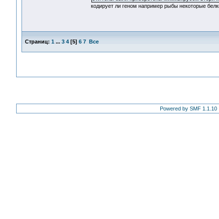
кодирует ли геном например рыбы некоторые белки
Страниц:
1
...
3
4
[
5
]
6
7
Все
Powered by SMF 1.1.10