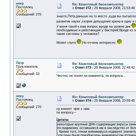
неку
Re: Квантовый биокомпьютер
Постоялец
«
Ответ #72 :
29 Февраля 2008, 21:53:48 
Сообщений: 270
знаете,Пётр,раньше на то место ,куда вы пытаете
развитие науки ,скорее допущение крена в одну и 
У меня такой к вам вопрос вроде на уровне днк
необходимые и работающие у бактерий.Вроде из за
такие системы у человека?
Может глупо
,Но оччень интересно
Пётр
Re: Квантовый биокомпьютер
Пользователь
«
Ответ #73 :
29 Февраля 2008, 22:48:42 
Сообщений: 53
Честно, не понял ни коммента, ни вопроса...
неку
Re: Квантовый биокомпьютер
Постоялец
«
Ответ #74 :
29 Февраля 2008, 23:59:45 
Сообщений: 270
ну комент -фиг с ним
по вопросу--
,
Цитата:
некоторые крупные ДНК-содержащие вирусы (мим
по-видимому, оставшиеся им в наследство от бо
. Кроме того, геном мимивируса кодирует значит
эти гены были приобретены мимивирусом вторично