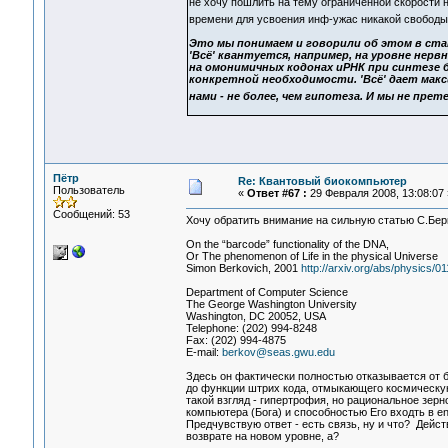
не хочу пошлить на тему ограниченной скорости 
времени для усвоения инф-ужас никакой свобод
Это мы понимаем и говорили об этом в ста
'Всё' квантуется, например, на уровне нер
на омонимичных кодонах иРНК при синтезе б
конкретной необходимости. 'Всё' дает мак
нами - не более, чем гипотеза. И мы не прете
Пётр
Re: Квантовый биокомпьютер
Пользователь
«
Ответ #67 :
29 Февраля 2008, 13:08:07 
Сообщений: 53
Хочу обратить внимание на сильную статью С.Бер
On the “barcode” functionality of the DNA,
Or The phenomenon of Life in the physical Universe
Simon Berkovich, 2001
http://arxiv.org/abs/physics/0
Department of Computer Science
The George Washington University
Washington, DC 20052, USA
Telephone: (202) 994-8248
Fax: (202) 994-4875
E-mail:
berkov@seas.gwu.edu
Здесь он фактически полностью отказывается от б
до функции штрих кода, отмыкающего космическую
такой взгляд - гипертрофия, но рациональное зерно
компьютера (Бога) и способностью Его входть в e
Предчувствую ответ - есть связь, ну и что? Дейст
возврате на новом уровне, а?