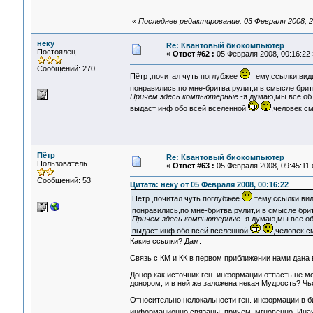
«
Последнее редактирование: 03 Февраля 2008, 
неку
Re: Квантовый биокомпьютер
Постоялец
«
Ответ #62 :
05 Февраля 2008, 00:16:22 
Сообщений: 270
Пётр ,почитал чуть поглубжее
тему,ссылки,види
понравились,по мне-бритва рулит,и в смысле бри
Причем здесь компьютерные
-я думаю,мы все об
выдаст инф обо всей вселенной
,человек с
Пётр
Re: Квантовый биокомпьютер
Пользователь
«
Ответ #63 :
05 Февраля 2008, 09:45:11 
Сообщений: 53
Цитата: неку от 05 Февраля 2008, 00:16:22
Пётр ,почитал чуть поглубжее
тему,ссылки,види
понравились,по мне-бритва рулит,и в смысле бри
Причем здесь компьютерные
-я думаю,мы все об
выдаст инф обо всей вселенной
,человек 
Какие ссылки? Дам.
Связь с КМ и КК в первом приближении нами дана
Донор как источник ген. информации отпасть не мо
донором, и в ней же заложена некая Мудрость? Чья
Относительно нелокальности ген. информации в би
информационно связаны, причем, мгновенно. Инач