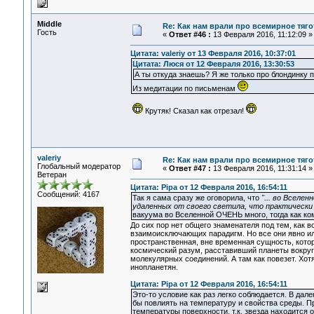
Middle
Re: Как нам врали про всемирное тяго
Гость
«
Ответ #46 :
13 Февраля 2016, 11:12:09 »
Цитата: valeriy от 13 Февраля 2016, 10:37:01
Цитата: Люся от 12 Февраля 2016, 13:30:53
А ты откуда знаешь? Я же только про блондинку 
Из медитации по письменам
Крутяк! Сказал как отрезал!
valeriy
Re: Как нам врали про всемирное тяго
Глобальный модератор
«
Ответ #47 :
13 Февраля 2016, 11:31:14 »
Ветеран
Цитата: Pipa от 12 Февраля 2016, 16:54:11
Сообщений: 4167
Так я сама сразу же оговорила, что
"... во Вселе
удаленных от своего светила, что практически
вакуума во Вселенной ОЧЕНЬ много, тогда как к
До сих пор нет общего знаменателя под тем, как 
взаимоисключающих парадигм. Но все они явно ил
пространственная, вне временная сущность, котор
космический разум, расставивший планеты вокруг
молекулярных соединений. А там как повезет. Хо
инопланетян.
Цитата: Pipa от 12 Февраля 2016, 16:54:11
Это-то условие как раз легко соблюдается. В дал
бы повлиять на температуру и свойства среды. П
температуры поверхности, т.к. звезда находится о