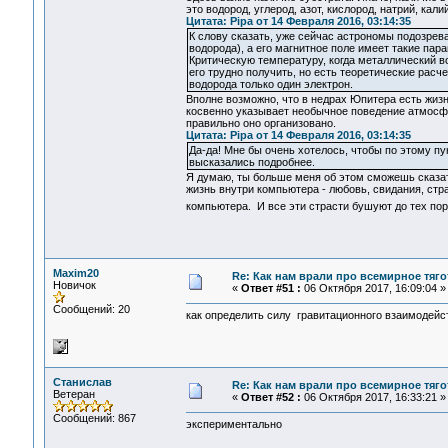
это водород, углерод, азот, кислород, натрий, кал
Цитата: Pipa от 14 Февраля 2016, 03:14:35
К слову сказать, уже сейчас астрономы подозрев
водорода), а его магнитное поле имеет такие пара
Критическую температуру, когда металлический в
его трудно получить, но есть теоретические расче
водорода только один электрон.
Вполне возможно, что в недрах Юпитера есть жиз
косвенно указывает необычное поведение атмосф
правильно оно организовано.
Цитата: Pipa от 14 Февраля 2016, 03:14:35
Да-да! Мне бы очень хотелось, чтобы по этому пун
высказались подробнее.
Я думаю, ты больше меня об этом сможешь сказат
жизнь внутри компьютера - любовь, свидания, ст
компьютера. И все эти страсти бушуют до тех по
Maxim20
Re: Как нам врали про всемирное тяго
Новичок
«
Ответ #51 :
06 Октября 2017, 16:09:04 »
Сообщений: 20
как определить силу гравитационного взаимодейс
Станислав
Re: Как нам врали про всемирное тяго
Ветеран
«
Ответ #52 :
06 Октября 2017, 16:33:21 »
Сообщений: 867
экспериментально