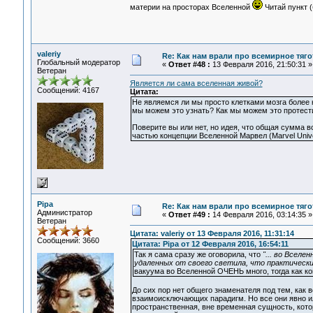
материи на просторах Вселенной
Читай пункт (
valeriy
Re: Как нам врали про всемирное тяго
Глобальный модератор
«
Ответ #48 :
13 Февраля 2016, 21:50:31 »
Ветеран
Является ли сама вселенная живой?
Сообщений: 4167
Цитата:
Не являемся ли мы просто клетками мозга более 
мы можем это узнать? Как мы можем это протест
Поверите вы или нет, но идея, что общая сумма 
частью концепции Вселенной Марвел (Marvel Univ
Pipa
Re: Как нам врали про всемирное тяго
Администратор
«
Ответ #49 :
14 Февраля 2016, 03:14:35 »
Ветеран
Цитата: valeriy от 13 Февраля 2016, 11:31:14
Сообщений: 3660
Цитата: Pipa от 12 Февраля 2016, 16:54:11
Так я сама сразу же оговорила, что
"... во Вселе
удаленных от своего светила, что практически
вакуума во Вселенной ОЧЕНЬ много, тогда как к
До сих пор нет общего знаменателя под тем, как
взаимоисключающих парадигм. Но все они явно ил
пространственная, вне временная сущность, котор