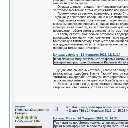
живность просто дохла.
Отсюда следует та идея, что и "электронная жизн
за "теплое местечко" в том же кристалле или кус
Почему люди за земную поверхность воюют? - А т
Тогда как у электронов совершенно иные потребно
Ведь земная жизнь, хоть и очень старая, но до с
могла бы эволюционировать в недрах той же плане
к поверхности планеты, т.к. в атмосферном дыха
превосходит объем земных океанов, а потому тесн
К слову сказать, уже сейчас астрономы подозрев
водорода), а его магнитное поле имеет такие пара
Критическую температуру, когда металлический во
его трудно получить, но есть теоретические расче
водорода только один электрон.
Цитата: valeriy от 13 Февраля 2016, 11:31:14
В заключение могу сказать, что та форма жизни, 
материи на просторах Вселенной Веселый Читай пу
Да-да! Мне бы очень хотелось, чтобы по этому пун
высказались подробнее. Насчет "жизни" внутри ко
"питательной средой", что внутри него (программ
эволюционировать в конкурентной борьбе друг с д
Но как, на ваш взгляд, дело обстоит с сознанием
стороне тех, кто считает, что Бог самолично вкла
valeriy
Re: Как нам врали про всемирное тяго
Глобальный модератор
«
Ответ #50 :
14 Февраля 2016, 14:35:03 »
Ветеран
Цитата: Pipa от 14 Февраля 2016, 03:14:35
Сообщений: 4167
Так я вам не про Землю толкую, а про космически
греют миллиарды лет. А если так долго греть, то 