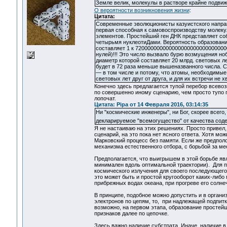
Земле велик, молекулы в растворе крайне подвиж
О вероятности возникновения жизни
:
Цитата:
Современные эволюционисты казуистского направл
первая способная к самовоспроизводству молеку
элементов. Простейший ген ДНК представляет собо
четырьмя нуклеотиДами. Вероятность образовани
составляет 1 к 720000000000000000000000000000
нулей)!!! Это число вызвало бурю возмущения ноб
диаметр которой составляет 20 млрд. световых л
будет в 72 раза меньше вышеназванного числа. 
— в том числе и потому, что атомы, необходимые
световых лет друг от друга, и для их встречи не
Конечно здесь предлагается тупой перебор всевоз
по совершенно иному сценарию, чем просто тупо п
лопочат.
Цитата: Pipa от 14 Февраля 2016, 03:14:35
Ни "космические инженеры", ни Бог, скорее всего,
декларируемое "всемогущество" от качества сод
Я не настаиваю на этих решениях. Просто привел,
сценарий, на это пока нет ясного ответа. Хотя мож
Марковский процесс без памяти. Если же предполо
механизма естественного отбора, с борьбой за ме
Предполагается, что выигрышем в этой борьбе явл
минимален вдоль оптимальной траектории). Для 
космического излучения для своего последующего
это может быть и простой кругооборот каких-либ
прибрежных водах океана, при прогреве его солн
В принципе, подобное можно допустить и в органи
электронов по цепям, то, при надлежащей подпитке
возможно, на первом этапа, образование простей
признаков далее по цепочке.
Здесь важно наличие субстрата. Иначе, наличие в