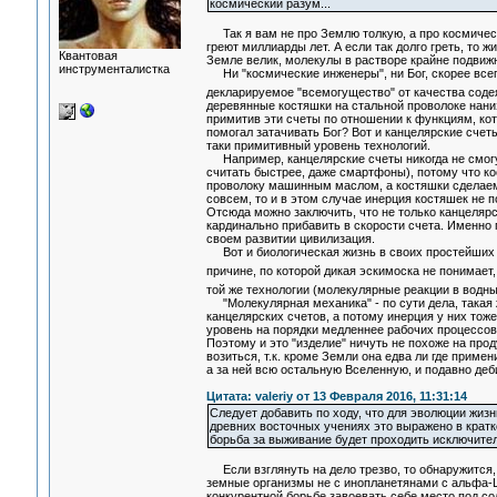
космический разум...
Так я вам не про Землю толкую, а про космически
греют миллиарды лет. А если так долго греть, то ж
Квантовая
Земле велик, молекулы в растворе крайне подвиж
инструменталистка
Ни "космические инженеры", ни Бог, скорее всего
декларируемое "всемогущество" от качества сод
деревянные костяшки на стальной проволоке нани
примитив эти счеты по отношении к функциям, ко
помогал затачивать Бог? Вот и канцелярские счет
таки примитивный уровень технологий.
Например, канцелярские счеты никогда не смогут
считать быстрее, даже смартфоны), потому что к
проволоку машинным маслом, а костяшки сделаем и
совсем, то и в этом случае инерция костяшек не
Отсюда можно заключить, что не только канцеляр
кардинально прибавить в скорости счета. Именн
своем развитии цивилизация.
Вот и биологическая жизнь в своих простейших ф
причине, по которой дикая эскимоска не понимает,
той же технологии (молекулярные реакции в водны
"Молекулярная механика" - по сути дела, такая 
канцелярских счетов, а потому инерция у них тож
уровень на порядки медленнее рабочих процессов 
Поэтому и это "изделие" ничуть не похоже на прод
возиться, т.к. кроме Земли она едва ли где приме
а за ней всю остальную Вселенную, и подавно деб
Цитата: valeriy от 13 Февраля 2016, 11:31:14
Следует добавить по ходу, что для эволюции жизн
древних восточных учениях это выражено в крат
борьба за выживание будет проходить исключител
Если взглянуть на дело трезво, то обнаружится, 
земные организмы не с инопланетянами с альфа-Ц
конкурентной борьбе завоевать себе место под сол