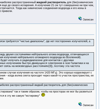
й наиболее распространенный
жидкий растворитель
для (био)химических
ся еще до своего испарения. А излучение 21 см тут совершенно ни при чем,
стречается. Тогда как химические соединения водорода и его ионы в
е привели.
Записан
язи требуются "чистые диапазоны", где нет посторонних излучателей, а
ежду двумя состояниями нейтрального атома водорода, отличающихся
ия излучения нейтрального атомарного водорода во Вселенной).
будет излучать в радиодиапазоне для контактов с другими
нных излучением быстро движущихся электронов в газе Галактики и на
т связь на межзвездных расстояниях[3]), поэтому эта частота
ном случае излучения на частоте 1420 МГц). Это хорошо коррелирует с
ия - когда волна света проходит через какой-то участок пространства, ее
ее.
наиболее распространенный жидкий растворитель для (био)химических
тирована" так и таким образом, чтобы на просторах ее мог бы развиться
тся в эту же самую "юстировку"
Записан