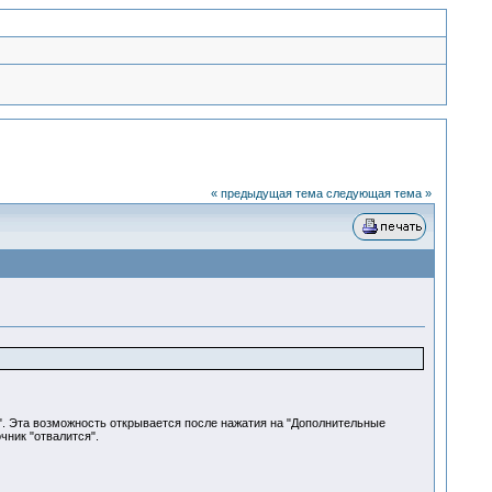
« предыдущая тема
следующая тема »
.". Эта возможность открывается после нажатия на "Дополнительные
чник "отвалится".