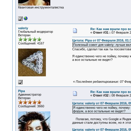
Квантовая инструменталистка
valeriy
Re: Как нам врали про в
Глобальный модератор
«
Ответ #31 :
07 Февраля 20
Ветеран
Цитата: Pipa от 07 Февраля 2016, 01:
Сообщений: 4167
Полезный совет для valeriy: лучше вк
Спасибо, сделал так как ты посоветова
Я единственно чего не пойму, почему к
а все остальные не видят?
«
Последнее редактирование: 07 Февра
Pipa
Re: Как нам врали про в
Администратор
«
Ответ #32 :
08 Февраля 20
Ветеран
Цитата: valeriy от 07 Февраля 2016, 0
Сообщений: 3660
Я единственно чего не пойму, почему 
форум, а все остальные не видят?
Полагаю, потому, что Google и Яндекс
данные стали доступны всем, но я этог
Цитата: valeriy от 07 Февраля 2016, 0