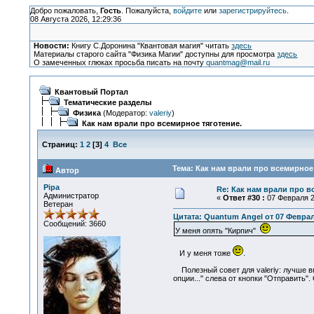
Добро пожаловать,
Гость
. Пожалуйста,
войдите
или
зарегистрируйтесь
.
08 Августа 2026, 12:29:36
Новости:
Книгу С.Доронина "Квантовая магия" читать
здесь
Материалы старого сайта "Физика Магии" доступны для просмотра
здесь
О замеченных глюках просьба писать на почту
quantmag@mail.ru
Квантовый Портал
Тематические разделы
Физика
(Модератор:
valeriy
)
Как нам врали про всемирное тяготение.
Страниц:
1
2
[
3
]
4
Все
Тема: Как нам врали про всемирное 
Автор
Pipa
Re: Как нам врали про в
Администратор
«
Ответ #30 :
07 Февраля 20
Ветеран
Цитата: Quantum Angel от 07 Февраля
Сообщений: 3660
У меня опять "Кирпич"
И у меня тоже
.
Полезный совет для valeriy: лучше вк
опции..." слева от кнопки "Отправить".