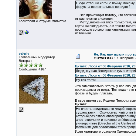
Я единственно чего не пойму, почему 
форум, а все остальные не видят?
Это происходит потому, что вложенные
от распечатки вложения.
Квантовая инструменталистка
Метод вложения плох только тем, что 
картинки вкладывать, а в тексте писать
произошло со многими картинками, кот
источники.
valeriy
Re: Как нам врали про в
Глобальный модератор
«
Ответ #33 :
09 Февраля 20
Ветеран
Цитата: Люся от 06 Февраля 2016, 23
Сообщений: 4167
Люди, я у нас блондинка и гуманитарий
Цитата: Люся от 06 Февраля 2016, 23
Ну как-то так.
Это замечательно, что ты у нас блонд
производным от воды: "Вот вода - это
фразы и будем плясать.
В свое время сэр Роджер Пенроуз вм
Цитата:
Не счесть свидетельств людей, переж
сущностями… Околосмертный опыт (nea
который раз взволновал прогрессивну
анестезиологии и психологии Университ
университете (Director of the Centre 
механизм для реализации этого проце
Идея квантового сознания Хамероффа-