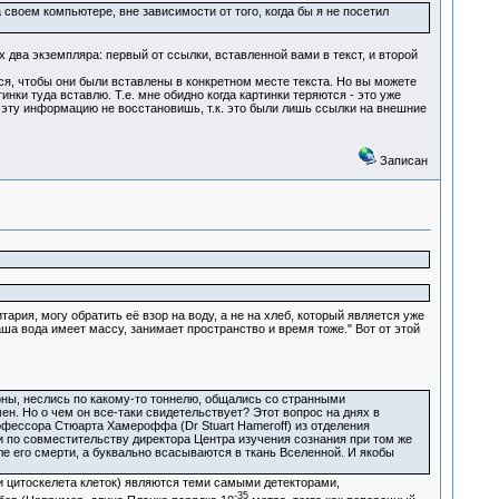
 своем компьютере, вне зависимости от того, когда бы я не посетил
ва экземпляра: первый от ссылки, вставленной вами в текст, и второй
я, чтобы они были вставлены в конкретном месте текста. Но вы можете
тинки туда вставлю. Т.е. мне обидно когда картинки теряются - это уже
 эту информацию не восстановишь, т.к. это были лишь ссылки на внешние
Записан
тария, могу обратить её взор на воду, а не на хлеб, который является уже
ша вода имеет массу, занимает пространство и время тоже." Вот от этой
оны, неслись по какому-то тоннелю, общались со странными
. Но о чем он все-таки свидетельствует? Этот вопрос на днях в
фессора Стюарта Хамероффа (Dr Stuart Hameroff) из отделения
a) и по совместительству директора Центра изучения сознания при том же
осле его смерти, а буквально всасываются в ткань Вселенной. И якобы
 цитоскелета клеток) являются теми самыми детекторами,
-35