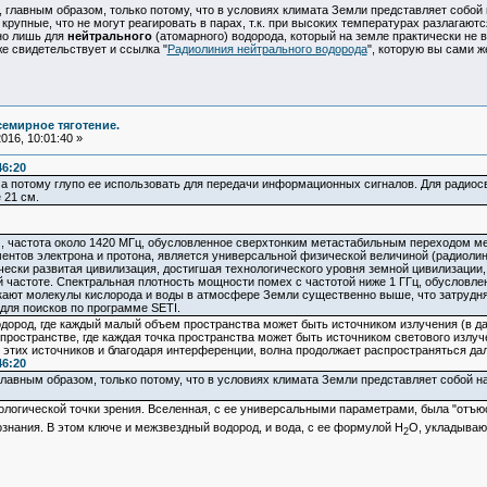
главным образом, только потому, что в условиях климата Земли представляет собо
крупные, что не могут реагировать в парах, т.к. при высоких температурах разлагают
но лишь для
нейтрального
(атомарного) водорода, который на земле практически не в
же свидетельствует и ссылка "
Радиолиния нейтрального водорода
", которую вы сами ж
семирное тяготение.
16, 10:01:40 »
46:20
 а потому глупо ее использовать для передачи информационных сигналов. Для радиосв
 21 см.
м, частота около 1420 МГц, обусловленное сверхтонким метастабильным переходом м
нтов электрона и протона, является универсальной физической величиной (радиолин
чески развитая цивилизация, достигшая технологического уровня земной цивилизации, 
 частоте. Спектральная плотность мощности помех с частотой ниже 1 ГГц, обусловле
кают молекулы кислорода и воды в атмосфере Земли существенно выше, что затрудняе
для поисков по программе SETI.
ород, где каждый малый объем пространства может быть источником излучения (в дан
ространстве, где каждая точка пространства может быть источником светового излучен
этих источников и благодаря интерференции, волна продолжает распространяться дал
46:20
главным образом, только потому, что в условиях климата Земли представляет собой 
пологической точки зрения. Вселенная, с ее универсальными параметрами, была "отъюс
ознания. В этом ключе и межзвездный водород, и вода, с ее формулой Н
O, укладываю
2