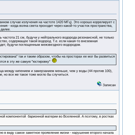
нном случае излучения на частоте 1420 МГц). Это хорошо коррелирует с
ия - когда волна света проходит через какой-то участок пространства,
 далее.
ь частота 21 см, будучи у нейтрального водорода резонансной, не только
во, содержащее такой водород. Т.е. если какая-то внеземная
ойдет, будучи поглощенным межзвездного водородом.
стирована" так и таким образом, чтобы на просторах ее мог бы развиться
тся в эту же самую "юстировку"
ца между кипением и замерзанием меньше, чем у воды (44 против 100),
, но все же такое тоже могло бы случиться.
Записан
ной компонентой барионной материи во Вселенной. А поэтому, в ростках
ею в виду самое заметное проявление жизни - нарушение второго начала