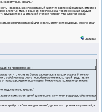
ие, недоступные, ареалы."
 есть - водород, как элементарный кирпичик барионной материи, вместе с
аков слоистый мир. В решении проблемы квантового сознания следует
 эти блуждания в значительной степени подвергнуты электрической
казаться комплиментарной длине волны излучения водорода, обеспечивая
Записан
:
заций по программе SETI.
лагается, что жизнь на Земле зародилась в толщах океана. И только
и с собой частицу этого первобытного океана, который представлен
нь от начала рождения и до смерти. Можно сказать, живые организмы
ие, недоступные, ареалы."
оказаться комплиментарной длине волны излучения водорода, обеспечивая
язи требуются "чистые диапазоны", где нет посторонних излучателей, а