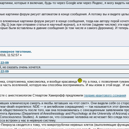
картинки, которые я включаю, будь-то через Google или через Яндекс, я могу видеть на
 картинки форум рисует автоматом в конце сообщения. А потому вы и видите целых д
вложенные картинки форум рисует в конце сообщения, тогда как автору порой хочетс
 [fig.1] (как при отправке статьи в научный журнал), а я потом (задним числом) эти кар
орые были вставлены в давние сообщения (в том числе и самого Доронина). И теперь
семирное тяготение.
16, 11:52:57 »
:22:09
, но сказать очень хочется.
:22:09
инка, спортсменка, комсомолка, и вообще красавица
Ну а пока, с позволения гумани
 та часть вселенной, которую мы способны воспринимать. И мы изюм в этой воде. И на
есте с анестезиологом Стюартом Хамерофф предложили
теорию квантового сознания
ивших клиническую смерть и якобы летавших на «тот свет». Они видели себя со стор
r-death experience: NDЕ — в английском сокращении) — так называется этот феномен
ю общественность после того, как она познакомилась с сенсационным заявлением про
ета Аризоны (Department of Anesthesiology and Psychology at the University of Arizon
of Consciousness Studies). А заявил он, что сознание человека не исчезает без следа п
сса встроен у нас в нервную систему.
Пенроуза сводится к тому, что микротрубочки нервных клеток (выполняющие функции