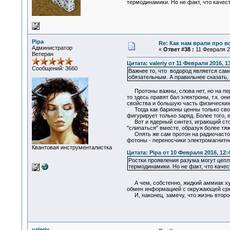
термодинамики. Но не факт, что качес
Pipa
Re: Как нам врали про в
Администратор
«
Ответ #38 :
11 Февраля 20
Ветеран
Цитата: valeriy от 11 Февраля 2016, 1
Сообщений: 3660
Важнее то, что водород является сам
обязательным. А правильнее сказать, 
Протоны важны, слова нет, но на пер
то здесь правят бал электроны, т.к. о
свойства и большую часть физических
Тогда как барионы ценны только свое
фигурирует только заряд. Более того,
Вот и ядерный синтез, играющий столь
"слипаться" вместе, образуя более тя
Опять же сам протон на радиочастотах
фотоны - переносчики электромагнитн
Квантовая инструменталистка
Цитата: Pipa от 10 Февраля 2016, 12:
Ростки проявления разума могут цепл
термодинамики. Но не факт, что каче
А чем, собстенно, жидкий аммиак х
обмен информацией с окружающей сред
И, наконец, замечу, что жизнь второе
valeriy