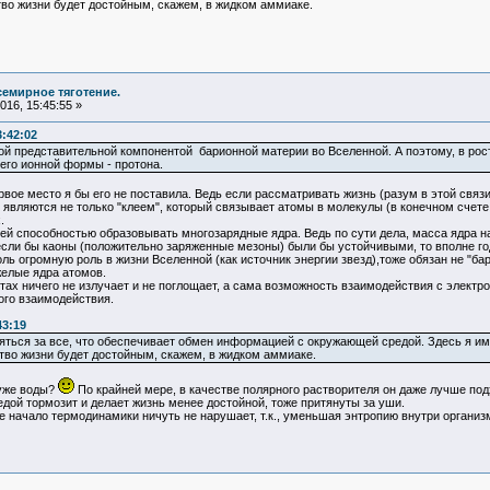
тво жизни будет достойным, скажем, в жидком аммиаке.
семирное тяготение.
16, 15:45:55 »
3:42:02
ой представительной компонентой барионной материи во Вселенной. А поэтому, в ро
его ионной формы - протона.
вое место я бы его не поставила. Ведь если рассматривать жизнь (разум в этой свя
ни являются не только "клеем", который связывает атомы в молекулы (в конечном счет
.
й способностью образовывать многозарядные ядра. Ведь по сути дела, масса ядра на
 если бы каоны (положительно заряженные мезоны) были бы устойчивыми, то вполне го
 огромную роль в жизни Вселенной (как источник энергии звезд),тоже обязан не "бари
желые ядра атомов.
 ничего не излучает и не поглощает, а сама возможность взаимодействия с электром
ого взаимодействия.
43:19
яться за все, что обеспечивает обмен информацией с окружающей средой. Здесь я им
ство жизни будет достойным, скажем, в жидком аммиаке.
уже воды?
По крайней мере, в качестве полярного растворителя он даже лучше подхо
ой тормозит и делает жизнь менее достойной, тоже притянуты за уши.
 начало термодинамики ничуть не нарушает, т.к., уменьшая энтропию внутри организм