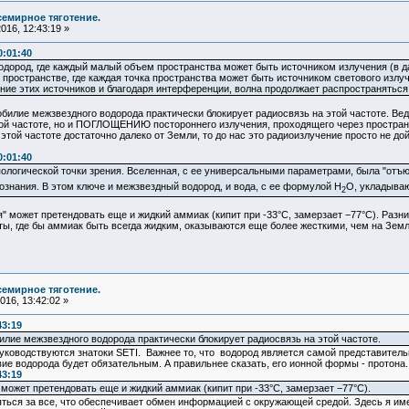
семирное тяготение.
16, 12:43:19 »
0:01:40
ород, где каждый малый объем пространства может быть источником излучения (в да
ространстве, где каждая точка пространства может быть источником светового излучен
ние этих источников и благодаря интерференции, волна продолжает распространяться
обилие межзвездного водорода практически блокирует радиосвязь на этой частоте. Вед
ой частоте, но и ПОГЛОЩЕНИЮ постороннего излучения, проходящего через пространст
этой частоте достаточно далеко от Земли, то до нас это радиоизлучение просто не д
0:01:40
пологической точки зрения. Вселенная, с ее универсальными параметрами, была "отъю
ознания. В этом ключе и межзвездный водород, и вода, с ее формулой Н
O, укладываю
2
может претендовать еще и жидкий аммиак (кипит при -33°C, замерзает −77°C). Разни
еты, где бы аммиак быть всегда жидким, оказываются еще более жесткими, чем на Земле
семирное тяготение.
16, 13:42:02 »
43:19
обилие межзвездного водорода практически блокирует радиосвязь на этой частоте.
уководствуются знатоки SETI. Важнее то, что водород является самой представитель
е водорода будет обязательным. А правильнее сказать, его ионной формы - протона.
43:19
может претендовать еще и жидкий аммиак (кипит при -33°C, замерзает −77°C).
яться за все, что обеспечивает обмен информацией с окружающей средой. Здесь я им