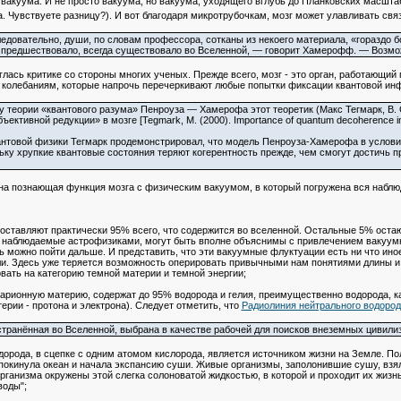
вакуума. И не просто вакуума, но вакуума, уходящего вглубь до Планковских масшта
. Чувствуете разницу?). И вот благодаря микротрубочкам, мозг может улавливать свя
едовательно, души, по словам профессора, сотканы из некоего материала, «гораздо 
му предшествовало, всегда существовало во Вселенной, — говорит Хамерофф. — Возм
глась критике со стороны многих ученых. Прежде всего, мозг - это орган, работающий
 колебаниям, которые напрочь перечеркивают любые попытки фиксации квантовой ин
у теории «квантового разума» Пенроуза — Хамерофа этот теоретик (Макс Тегмарк, В. 
ъективной редукции» в мозге [Tegmark, M. (2000). Importance of quantum decoherence in 
нтовой физики Тегмарк продемонстрировал, что модель Пенроуза-Хамерофа в условия
ьку хрупкие квантовые состояния теряют когерентность прежде, чем смогут достичь п
ана познающая функция мозга с физическим вакуумом, в который погружена вся наблю
составляют практически 95% всего, что содержится во вселенной. Остальные 5% остают
 наблюдаемые астрофизиками, могут быть вполне объяснимы с привлечением вакуум
 можно пойти дальше. И представить, что эти вакуумные флуктуации есть ни что иное,
ли. Здесь уже теряется возможность оперировать привычными нам понятиями длины и в
овать на категорию темной материи и темной энергии;
арионную материю, содержат до 95% водорода и гелия, преимущественно водорода, к
ерии - протона и электрона). Следует отметить, что
Радиолиния нейтрального водород
странённая во Вселенной, выбрана в качестве рабочей для поисков внеземных цивили
одорода, в сцепке с одним атомом кислорода, является источником жизни на Земле. По
покинула океан и начала экспансию суши. Живые организмы, заполонившие сушу, взял
организма окружены этой слегка солоноватой жидкостью, в которой и проходит их жизн
воды";