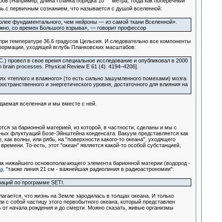
бов (Например, длина Планка порядка 10
метра, тогда как поперечный
зь с первичным сознанием, что называется с душой вселенной:
более фундаментального, чем нейроны — из самой ткани Вселенной».
ожно, со времен Большого взрыва», — говорит профессор
 при температуре 36.6 градусов Цельсия. И следовательно все компоненты
формации, уходящей вглубь Планковских масштабов:
С.) провел в свое время специальное исследование и опубликовал в 2000
brain processes. Physical Review E 61 (4): 4194–4206].
х «теплого и влажного» (то есть сильно зашумленного помехами) мозга
ространственного и энергетического уровня, достаточного для влияния на
даемая вселенная и мы вместе с ней.
ся за барионной материей, из которой, в частности, сделаны и мы с
ных флуктуаций Бозе-Эйнштейна конденсата. Вакуум представляется как
 как волны, или рябь, на "поверхности какого-то океана", уходящего
ремени. То-есть, этот "океан" является какой-то особой субстанцией,
ак нижайшего основополагающего элемента барионной материи (водород -
а,
"также линия 21 см - важнейшая радиолиния в радиоастрономии":
заций по программе SETI.
лагается, что жизнь на Земле зародилась в толщах океана. И только
и с собой частицу этого первобытного океана, который представлен
ь от начала рождения и до смерти. Можно сказать, живые организмы