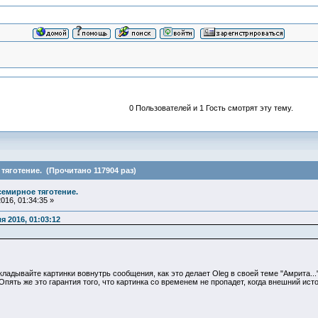
0 Пользователей и 1 Гость смотрят эту тему.
тяготение. (Прочитано 117904 раз)
семирное тяготение.
16, 01:34:35 »
 2016, 01:03:12
ладывайте картинки вовнутрь сообщения, как это делает Oleg в своей теме "Амрита..
 Опять же это гарантия того, что картинка со временем не пропадет, когда внешний исто