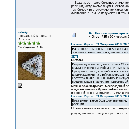
Вода имеет такое большое значение, 
реакций, когда биомолекулы настолько 
тем более что это излучение характер
диапазоне 21-см не излучают. От том 
valeriy
Re: Как нам врали про в
Глобальный модератор
«
Ответ #35 :
10 Февраля 20
Ветеран
Цитата: Pipa от 09 Февраля 2016, 20:
Сообщений: 4167
На волне 21 см фонит вся Вселенная,
тем более таких мощных, как на волне
SETI
Цитата:
Радиоизлучение на длине волны 21 с
взаимной ориентацией магнитных моме
Предполагалось, что любая технологи
цивилизациями на этой универсальной
частотах выше 10 ГГц, которые испус
предлагалась в качестве приемлемой 
Можно рассматривать межзвездный вод
представлениями Френеля-Гюйгенса о п
волновой фронт инициирует излучение 
Цитата: Pipa от 09 Февраля 2016, 20:
Вода имеет такое большое значение, 
реакций
Можно взглянуть на все это и с антро
разум, как носитель универсального с