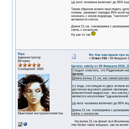
(д) мозг человека включает до 95% во
Таким образом можно проследить цепоч
гелием, занимает порядка 95% всей н
начинать с ионов водорода, "хаотично
активности клеток.
Длина 21 см. соизмерима с размерами
связь с космосом.
Ну как-то так
Pipa
Re: Как нам врали про в
Администратор
«
Ответ #34 :
09 Февраля 20
Ветеран
Цитата: valeriy от 09 Февраля 2016, 1
Сообщений: 3660
Следует отметить, что Радиолиния не
Цитата:
Длина волны 21 см, как самая распро
(с) вода, состоящая из двух атомов в
достигнув высокого уровня эволюции,
внеклеточной жидкостью - все клетки 
являются носителями "одушевленной 
(д) мозг человека включает до 95% во
Длина 21 см. соизмерима с размерами
Квантовая инструменталистка
связь с космосом.
На волне 21 см фонит вся Вселенная, 
тем более таких мощных, как на волне 