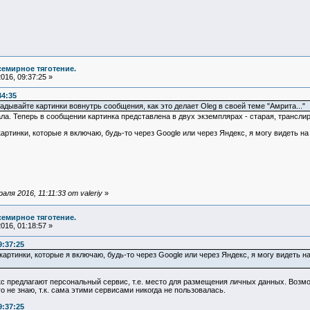
семирное тяготение.
16, 09:37:25 »
34:35
ладывайте картинки вовнутрь сообщения, как это делает Oleg в своей теме "Амрита..."
ла. Теперь в сообщении картинка представлена в двух экземплярах - старая, транслир
артинки, которые я включаю, будь-то через Google или через Яндекс, я могу видеть на
ля 2016, 11:11:33 от valeriy
»
семирное тяготение.
16, 01:18:57 »
9:37:25
картинки, которые я включаю, будь-то через Google или через Яндекс, я могу видеть на
 предлагают персональный сервис, т.е. место для размещения личных данных. Возмож
о не знаю, т.к. сама этими сервисами никогда не пользовалась.
9:37:25