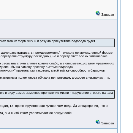
Записан
стках любых форм жизни и разума присутствие водорода будет
зи даже рассматривать преждевременно) только в ее молекулярной форме,
е определяя структуру последних), но и определяют все их химические
 свойства атома влияет крайне слабо, а в описывающих атом уравнениях
дились бы на замену протону в атоме водорода.
онности" протона, как такового, а всё той же способности барионов
агнитным полем снова обязана не протонам, а скорее электронам, т.к.
ею в виду самое заметное проявление жизни - нарушение второго начала
дит, т.к. протонируется еще лучше, чем вода. Да и подозрения, что он
а, она с избытком увеличивает ее вокруг себя.
Записан