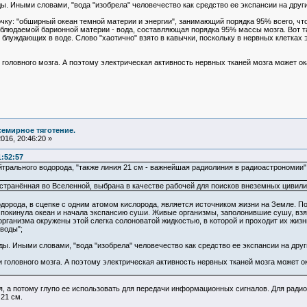
ды. Иными словами, "вода "изобрела" человечество как средство ее экспансии на друг
ку: "обширный океан темной материи и энергии", занимающий порядка 95% всего, что
аблюдаемой барионной материи - вода, составляющая порядка 95% массы мозга. Вот т
" блуждающих в воде. Слово "хаотично" взято в кавычки, поскольку в нервных клетках
 головного мозга. А поэтому электрическая активность нервных тканей мозга может о
семирное тяготение.
16, 20:46:20 »
1:52:57
йтрального водорода, "также линия 21 см - важнейшая радиолиния в радиоастрономии"
странённая во Вселенной, выбрана в качестве рабочей для поисков внеземных цивили
одорода, в сцепке с одним атомом кислорода, является источником жизни на Земле. По
 покинула океан и начала экспансию суши. Живые организмы, заполонившие сушу, взял
организма окружены этой слегка солоноватой жидкостью, в которой и проходит их жиз
воды";
ды. Иными словами, "вода "изобрела" человечество как средство ее экспансии на друг
 головного мозга. А поэтому электрическая активность нервных тканей мозга может 
а потому глупо ее использовать для передачи информационных сигналов. Для радиосв
21 см.