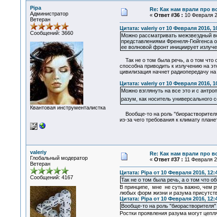
Pipa
Re: Как нам врали про в
Администратор
«
Ответ #36 :
10 Февраля 20
Ветеран
Цитата: valeriy от 10 Февраля 2016, 1
Сообщений: 3660
Можно рассматривать межзвездный вод
представлениями Френеля-Гюйгенса о п
ее волновой фронт инициирует излуче
Так не о том была речь, а о том что 
способна приводить к излучению на эт
цивилизация начнет радиопередачу на 
Цитата: valeriy от 10 Февраля 2016, 1
Можно взглянуть на все это и с антро
разум, как носитель универсального с
Квантовая инструменталистка
Вообще-то на роль "биорастворителя" 
из-за чего требования к климату план
valeriy
Re: Как нам врали про в
Глобальный модератор
«
Ответ #37 :
11 Февраля 20
Ветеран
Цитата: Pipa от 10 Февраля 2016, 12:
Сообщений: 4167
Так не о том была речь, а о том что 
В принципе, мне не суть важно, чем р
любых форм жизни и разума присутстви
Цитата: Pipa от 10 Февраля 2016, 12:
Вообще-то на роль "биорастворителя" 
Ростки проявления разума могут цепл