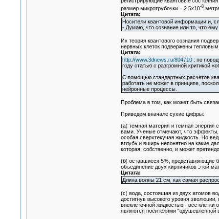
регистрирующие квантовые состояния 
-8
размер микротрубочки = 2.5х10
метра
Цитата:
Носители квантовой информации и, сл
- Думаю, что сознание или то, что е
Их теория квантового сознания подвер
нервных клеток подвержены тепловым
Цитата:
http://www.3dnews.ru/804710
: по повод
году статью с разгромной критикой «об
С помощью стандартных расчетов ква
работать не может в принципе, поскол
нейронные процессы.
Проблема в том, как может быть связ
Приведем вначале сухие цифры:
(а) темная материя и темная энергия 
вами. Ученые отмечают, что эффекты,
особая сверхтекучая жидкость. Но ведь
вглубь и вширь непонятно на какие да
которая, собственно, и может претенд
(б) оставшиеся 5%, представляющие б
объединение двух кирпичиков этой мат
Цитата:
Длина волны 21 см, как самая распро
(с) вода, состоящая из двух атомов в
достигнув высокого уровня эволюции, 
внеклеточной жидкостью - все клетки 
являются носителями "одушевленной 