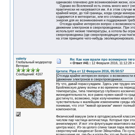
одинаково плачевно для возникновения жизни, ос
Однако во Вселенной есть очень много мест (не т
практически не нагреваются им. А в этом случае м
крайней мере, до той границы, когда среди минера
содержится в метеоритах, или его сплавы/соединен
энергия для их возникновения и поддержания треб
Отсюда крайне интересен вопрос о возможности в
движении электронов в сверхпроводниках. При это
используют низкие температуры, а хотела бы огр
сверхпроводника (где сверхпроводящие участки/зер
на этом принципе чего-нибудь эволюционировало.
valeriy
Re: Как нам врали про всемирное тяго
Глобальный модератор
«
Ответ #41 :
12 Февраля 2016, 11:12:28 »
Ветеран
Цитата: Pipa от 12 Февраля 2016, 05:50:57
Сообщений: 4167
Отсюда крайне интересен вопрос о возможности в
движении электронов в сверхпроводниках.
Ну что, давай порассуждаем. Здесь уже трудно оп
Бройлевскую длину волны и во времени на период 
температуры, типа температур глубокого космичес
жизнедеятельности, все равно нужен какой-то гр
достигнуто, возможно, пере излучениями квантов
чувствительны к малейшим изменениям среды обит
понимаю, что этот "живой организм" имеет полны
компонентов.
Физический вакуум (или в ортодоксальной класси
числом пар частица-античастица. Которые при этом 
аннигилируют. И вот эти флуктуации квантового 
центра масс. Из-за целого спина такая пара являе
сверхтекучий конденсат Бозе-Эйнштейна. По сути, 
возмущение ее, где-бы и когда-бы это не было вып