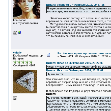
Цитата: valeriy от 07 Февраля 2016, 09:37:25
Я единственно чего не пойму, почему картинки, к
компьютере, вне зависимости от того, когда бы я
Это происходит потому, что вложенные картинки 
Квантовая
первый от ссылки, вставленной вами в текст, и вт
инструменталистка
Метод вложения плох только тем, что вложенные 
были вставлены в конкретном месте текста. Но вы м
журнал), а я потом (задним числом) эти картинки 
картинками, которые были вставлены в давние соо
это были лишь ссылки на внешние источники.
valeriy
Re: Как нам врали про всемирное тяго
Глобальный модератор
«
Ответ #33 :
09 Февраля 2016, 11:52:57 »
Ветеран
Цитата: Люся от 06 Февраля 2016, 23:22:09
Сообщений: 4167
Люди, я у нас блондинка и гуманитарий, но сказат
Цитата: Люся от 06 Февраля 2016, 23:22:09
Ну как-то так.
Это замечательно, что ты у нас блондинка, спорт
обратить её взор на воду, а не на хлеб, который 
воспринимать. И мы изюм в этой воде. И наша вод
В свое время сэр Роджер Пенроуз вместе с ане
Цитата:
Не счесть свидетельств людей, переживших клини
какому-то тоннелю, общались со странными сущн
так называется этот феномен. Но о чем он все-та
общественность после того, как она познакомила
отделения анестезиологии и психологии Университет