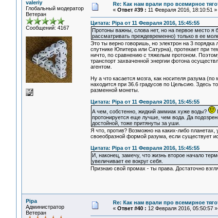
valeriy
Re: Как нам врали про всемирное тяго
Глобальный модератор
«
Ответ #39 :
11 Февраля 2016, 18:10:51 »
Ветеран
Цитата: Pipa от 11 Февраля 2016, 15:45:55
Сообщений: 4167
Протоны важны, слова нет, но на первое место я 
рассматривать преждевременно) только в ее моле
Это ты верно говоришь, но электрон на 3 порядка 
спутнике Юпитера или Сатурна), протекает при тем
ничто, по сравнению с тяжелым протоном. Поэтом
транспорт захваченной энергии фотона осуществля
агентом.
Ну а что касается мозга, как носителя разума (по
находится при 36.6 градусов по Цельсию. Здесь т
разменной монеты.
Цитата: Pipa от 11 Февраля 2016, 15:45:55
А чем, собстенно, жидкий аммиак хуже воды?
П
протонируется еще лучше, чем вода. Да подозрен
достойной, тоже притянуты за уши.
Я что, против? Возможно на каких-либо планетах, 
своеобразной формой разума, если существует ист
Цитата: Pipa от 11 Февраля 2016, 15:45:55
И, наконец, замечу, что жизнь второе начало тер
увеличивает ее вокруг себя.
Признаю свой промах - ты права. Достаточно взгля
Pipa
Re: Как нам врали про всемирное тяго
Администратор
«
Ответ #40 :
12 Февраля 2016, 05:50:57 »
Ветеран