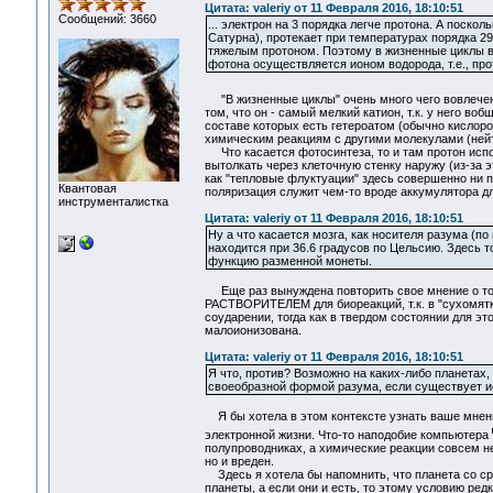
Цитата: valeriy от 11 Февраля 2016, 18:10:51
Сообщений: 3660
... электрон на 3 порядка легче протона. А поско
Сатурна), протекает при температурах порядка 290
тяжелым протоном. Поэтому в жизненные циклы в
фотона осуществляется ионом водорода, т.е., пр
"В жизненные циклы" очень много чего вовлече
том, что он - самый мелкий катион, т.к. у него в
составе которых есть гетероатом (обычно кислоро
химическим реакциям с другими молекулами (нейт
Что касается фотосинтеза, то и там протон испол
вытолкать через клеточную стенку наружу (из-за 
как "тепловые флуктуации" здесь совершенно ни п
Квантовая
поляризация служит чем-то вроде аккумулятора дл
инструменталистка
Цитата: valeriy от 11 Февраля 2016, 18:10:51
Ну а что касается мозга, как носителя разума (п
находится при 36.6 градусов по Цельсию. Здесь т
функцию разменной монеты.
Еще раз вынуждена повторить свое мнение о том, 
РАСТВОРИТЕЛЕМ для биореакций, т.к. в "сухомятк
соударении, тогда как в твердом состоянии для это
малоионизована.
Цитата: valeriy от 11 Февраля 2016, 18:10:51
Я что, против? Возможно на каких-либо планетах,
своеобразной формой разума, если существует ис
Я бы хотела в этом контексте узнать ваше мнени
электронной жизни. Что-то наподобие компьютера
полупроводниках, а химические реакции совсем не
но и вреден.
Здесь я хотела бы напомнить, что планета со сред
планеты, а если они и есть, то этому условию ред