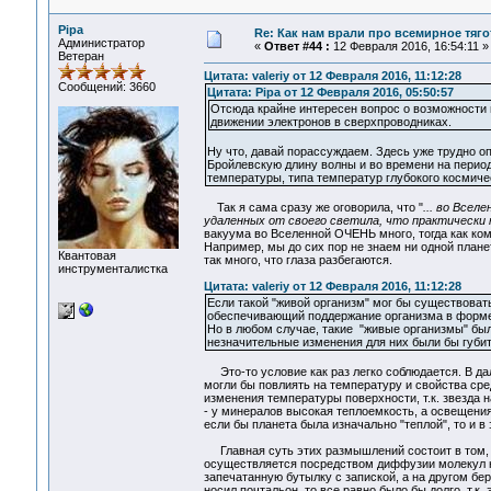
Pipa
Re: Как нам врали про всемирное тяго
Администратор
«
Ответ #44 :
12 Февраля 2016, 16:54:11 »
Ветеран
Цитата: valeriy от 12 Февраля 2016, 11:12:28
Сообщений: 3660
Цитата: Pipa от 12 Февраля 2016, 05:50:57
Отсюда крайне интересен вопрос о возможности в
движении электронов в сверхпроводниках.
Ну что, давай порассуждаем. Здесь уже трудно оп
Бройлевскую длину волны и во времени на период
температуры, типа температур глубокого космиче
Так я сама сразу же оговорила, что "
... во Всел
удаленных от своего светила, что практически
вакуума во Вселенной ОЧЕНЬ много, тогда как ко
Например, мы до сих пор не знаем ни одной планет
Квантовая
так много, что глаза разбегаются.
инструменталистка
Цитата: valeriy от 12 Февраля 2016, 11:12:28
Если такой "живой организм" мог бы существовать
обеспечивающий поддержание организма в форме.
Но в любом случае, такие "живые организмы" бы
незначительные изменения для них были бы губи
Это-то условие как раз легко соблюдается. В дал
могли бы повлиять на температуру и свойства сре
изменения температуры поверхности, т.к. звезда н
- у минералов высокая теплоемкость, а освещения 
если бы планета была изначально "теплой", то и в
Главная суть этих размышлений состоит в том, 
осуществляется посредством диффузии молекул ней
запечатанную бутылку с запиской, а на другом бер
носил почтальон, то все равно было бы долго, т.к.