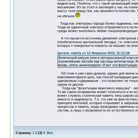
жидкостью). Понятно, что с такой организаций не
механизме. Из-за этого и эволюция у нас на план
массу тела перед тем, как произвести потомство
на обезьян
.
Тогда как электроны гораздо более подвижны, че
Тогда не одиночный электрон отправляется в путеш
среды может выполнять любая токоропроводящая 
А что касается источника движения электронов в 
(необязательно центральной звезды), т.е. класси
которых к поверхности планеты не мешает ни атмо
Цитата: valeriy от 12 Февраля 2016, 11:12:28
Физический вакуум (или в ортодоксальной класси
огромнейшим числом пар частица-античастица. Кот
вновь, опять аннигилируют. И вот эти флуктуации
Об этом я уже сама думала, однако для жизни не
комплиментарную цепь, как способ валидации данн
одинаковым содержимым - это позволяет не тольк
одном из дисков.
Тогда как "флуктуации квантового вакуума" - в
То же самое возражение может относиться и во вс
может служить статическая память типа широко
емкость и надежность. Т.е. это уже не фантастика
принципе вентилей, которые открывают и закрываю
процессор и память, когда проводники заменены н
систем, а лишь о возможности их естественного о
Страниц:
1
2
[
3
]
4
Все