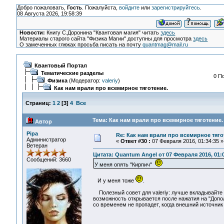
Добро пожаловать,
Гость
. Пожалуйста,
войдите
или
зарегистрируйтесь
.
08 Августа 2026, 19:58:39
Новости:
Книгу С.Доронина "Квантовая магия" читать
здесь
Материалы старого сайта "Физика Магии" доступны для просмотра
здесь
О замеченных глюках просьба писать на почту
quantmag@mail.ru
Квантовый Портал
Тематические разделы
0 П
Физика
(Модератор:
valeriy
)
Как нам врали про всемирное тяготение.
Страниц:
1
2
[
3
]
4
Все
Тема: Как нам врали про всемирное тяготение.
Автор
Pipa
Re: Как нам врали про всемирное тяго
Администратор
«
Ответ #30 :
07 Февраля 2016, 01:34:35 »
Ветеран
Цитата: Quantum Angel от 07 Февраля 2016, 01:
Сообщений: 3660
У меня опять "Кирпич"
И у меня тоже
.
Полезный совет для valeriy: лучше вкладывайте ка
возможность открывается после нажатия на "Дополн
со временем не пропадет, когда внешний источник 