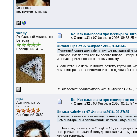
Квантовая
инструменталистка
valeriy
Re: Как нам врали про всемирное тяго
Глобальный модератор
«
Ответ #31 :
07 Февраля 2016, 09:37:25 »
Ветеран
Цитата: Pipa от 07 Февраля 2016, 01:34:35
Сообщений: 4167
Полезный совет для valeriy: лучше вкладывайте ка
Спасибо, сделал так как ты посоветовала. Теперь
и новая, приклеенная по твоему совету.
Я единственно чего не пойму, почему картинки, ко
компьютере, вне зависимости от того, когда бы я 
«
Последнее редактирование: 07 Февраля 2016, 11:
Pipa
Re: Как нам врали про всемирное тяго
Администратор
«
Ответ #32 :
08 Февраля 2016, 01:18:57 »
Ветеран
Цитата: valeriy от 07 Февраля 2016, 09:37:25
Сообщений: 3660
Я единственно чего не пойму, почему картинки, к
компьютере, вне зависимости от того, когда бы я
Полагаю, потому, что Google и Яндекс предлагаю
настройках есть какой-нибудь переключатель, чтоб
не пользовалась.