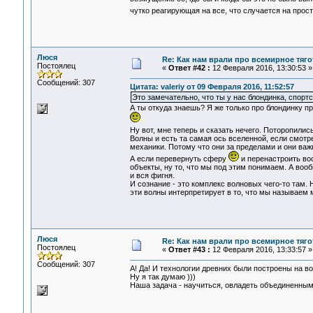
чутко реагирующая на все, что случается на про
Люся
Re: Как нам врали про всемирное тяго
Постоялец
«
Ответ #42 :
12 Февраля 2016, 13:30:53 »
Сообщений: 307
Цитата: valeriy от 09 Февраля 2016, 11:52:57
Это замечательно, что ты у нас блондинка, спорт
А ты откуда знаешь? Я же только про блондинку п
Ну вот, мне теперь и сказать нечего. Поторопили
Волны и есть та самая ось вселенной, если смотр
механики. Потому что они за пределами и они важн
А если перевернуть сферу
и перенастроить вос
объекты, ну то, что мы под этим понимаем. А воо
и вся фигня.
И сознание - это комплекс волновых чего-то там. Н
эти волны интерпретирует в то, что мы называем м
Люся
Re: Как нам врали про всемирное тяго
Постоялец
«
Ответ #43 :
12 Февраля 2016, 13:33:57 »
Сообщений: 307
А! Да! И технологии древних были построены на в
Ну я так думаю )))
Наша задача - научиться, овладеть объединенным