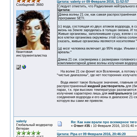
Цитата: valeriy от 09 Февраля 2016, 11:52:57
Сообщений: 3660
Следует отметить, что Радиолиния нейтрального 
Цитата:
Длина волны 21 см, как самая распространённая
программе SETI.
(с) вода, состоящая из двух атомов водорода, в 
жизнь на Земле зародилась в толщах океана. И т
Живые организмы, заполонившие сушу, взяли с со
все клетки организма окружены этой слегка солон
сказать, живые организмы являются носителями 
(д) мозг человека включает до 95% воды. Иными с
Квантовая
ареалы."
инструменталистка
Длина 21 см. соизмерима с размерами головного 
комплиментарной длине волны излучения водород
На волне 21 см фонит вся Вселенная, а потому г
"чистые диапазоны", где нет посторонних излучате
Вода имеет такое большое значение, главным обр
распространенный
жидкий растворитель
для (би
парах, т.к. при высоких температурах разлагаются
излучение характерно лишь для
нейтрального
(ат
соединения водорода и его ионы в диапазоне 21-см
которую вы сами же привели.
valeriy
Re: Как нам врали про всемирное тяго
Глобальный модератор
«
Ответ #35 :
10 Февраля 2016, 10:01:40 »
Ветеран
Цитата: Pipa от 09 Февраля 2016, 20:46:20