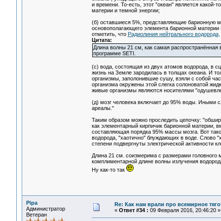
и времени. То-есть, этот "океан" является какой-
материи и темной энергии;
(б) оставшиеся 5%, представляющие барионную ма
основополагающего элемента барионной материи (в
отметить, что
Радиолиния нейтрального водорода,
Цитата:
Длина волны 21 см, как самая распространённая 
программе SETI.
(с) вода, состоящая из двух атомов водорода, в с
жизнь на Земле зародилась в толщах океана. И то
организмы, заполонившие сушу, взяли с собой час
организма окружены этой слегка солоноватой жидко
живые организмы являются носителями "одушевле
(д) мозг человека включает до 95% воды. Иными с
ареалы."
Таким образом можно проследить цепочку: "обширн
как элементарный кирпичик барионной материи, в
составляющая порядка 95% массы мозга. Вот тако
водорода, "хаотично" блуждающих в воде. Слово "х
степени подвергнуты электрической активности кл
Длина 21 см. соизмерима с размерами головного м
комплиментарной длине волны излучения водорода
Ну как-то так
Pipa
Re: Как нам врали про всемирное тяго
Администратор
«
Ответ #34 :
09 Февраля 2016, 20:46:20 »
Ветеран