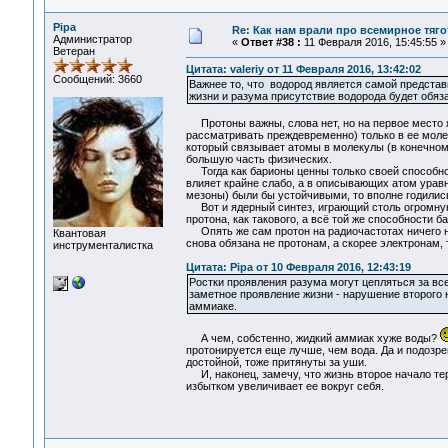
Pipa
Re: Как нам врали про всемирное тяго
Администратор
«
Ответ #38 :
11 Февраля 2016, 15:45:55 »
Ветеран
Цитата: valeriy от 11 Февраля 2016, 13:42:02
Сообщений: 3660
Важнее то, что водород является самой предста
жизни и разума присутствие водорода будет обяза
Протоны важны, слова нет, но на первое место я 
рассматривать преждевременно) только в ее молеку
который связывает атомы в молекулы (в конечном 
большую часть физических.
Тогда как барионы ценны только своей способнос
влияет крайне слабо, а в описывающих атом уравн
мезоны) были бы устойчивыми, то вполне годились
Вот и ядерный синтез, играющий столь огромную р
протона, как такового, а всё той же способности 
Опять же сам протон на радиочастотах ничего не
Квантовая
снова обязана не протонам, а скорее электронам, 
инструменталистка
Цитата: Pipa от 10 Февраля 2016, 12:43:19
Ростки проявления разума могут цепляться за вс
заметное проявление жизни - нарушение второго 
аммиаке.
А чем, собстенно, жидкий аммиак хуже воды?
протонируется еще лучше, чем вода. Да и подозр
достойной, тоже притянуты за уши.
И, наконец, замечу, что жизнь второе начало тер
избытком увеличивает ее вокруг себя.