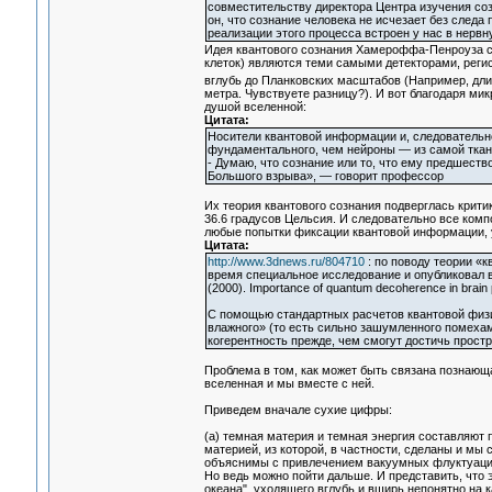
совместительству директора Центра изучения созна
он, что сознание человека не исчезает без следа
реализации этого процесса встроен у нас в нервн
Идея квантового сознания Хамероффа-Пенроуза св
клеток) являются теми самыми детекторами, реги
вглубь до Планковских масштабов (Например, дли
метра. Чувствуете разницу?). И вот благодаря ми
душой вселенной:
Цитата:
Носители квантовой информации и, следовательно
фундаментального, чем нейроны — из самой ткан
- Думаю, что сознание или то, что ему предшест
Большого взрыва», — говорит профессор
Их теория квантового сознания подверглась крити
36.6 градусов Цельсия. И следовательно все ком
любые попытки фиксации квантовой информации, 
Цитата:
http://www.3dnews.ru/804710
: по поводу теории «к
время специальное исследование и опубликовал в 
(2000). Importance of quantum decoherence in brain
С помощью стандартных расчетов квантовой физи
влажного» (то есть сильно зашумленного помехам
когерентность прежде, чем смогут достичь простр
Проблема в том, как может быть связана познающ
вселенная и мы вместе с ней.
Приведем вначале сухие цифры:
(а) темная материя и темная энергия составляют 
материей, из которой, в частности, сделаны и мы
объяснимы с привлечением вакуумных флуктуаций
Но ведь можно пойти дальше. И представить, что э
океана", уходящего вглубь и вширь непонятно на