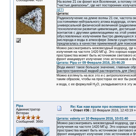
Сообщений: 4167
На волне 21 см фонит вся Вселенная, а потому г
"чистые диапазоны", где нет посторонних излучате
SETI
Цитата:
Радиоизлучение на длине волны 21 см, частота 
состояниями нейтрального атома водорода, отли
универсальной физической величиной (радиолиния
технологически развитая цивилизация, достигшая
контактов с другими цивилизациями на этой унив
обусловленных излучением быстро движущихся эле
кислорода и воды в атмосфере Земли существенно
предлагалась в качестве приемлемой для поисков
Можно рассматривать межзвездный водород, где 
излучения на частоте 1420 МГц). Это хорошо корр
пространства может быть источником светового изл
фронт инициирует излучение этих источников и б
Цитата: Pipa от 09 Февраля 2016, 20:46:20
Вода имеет такое большое значение, главным обр
распространенный жидкий растворитель для (био
Можно взглянуть на все это и с антропологическо
таким образом, чтобы на просторах ее мог бы раз
и вода, с ее формулой Н
O, укладываются в эту 
2
Pipa
Re: Как нам врали про всемирное тяго
Администратор
«
Ответ #36 :
10 Февраля 2016, 12:43:19 »
Ветеран
Цитата: valeriy от 10 Февраля 2016, 10:01:40
Сообщений: 3660
Можно рассматривать межзвездный водород, где 
излучения на частоте 1420 МГц). Это хорошо кор
пространства может быть источником светового из
фронт инициирует излучение этих источников и б