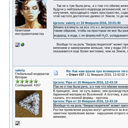
Так не о том была речь, а о том что обилие межз
будучи у нейтрального водорода резонансной, не
излучения, проходящего через пространство, соде
этой частоте достаточно далеко от Земли, то до 
Цитата: valeriy от 10 Февраля 2016, 10:01:40
Можно взглянуть на все это и с антропологическо
Квантовая
таким образом, чтобы на просторах ее мог бы раз
инструменталистка
водород, и вода, с ее формулой Н
O, укладывают
2
Вообще-то на роль "биорастворителя" может прет
кипением и замерзанием меньше, чем у воды (44 пр
оказываются еще более жесткими, чем на Земле, н
valeriy
Re: Как нам врали про всемирное тяго
Глобальный модератор
«
Ответ #37 :
11 Февраля 2016, 13:42:02 »
Ветеран
Цитата: Pipa от 10 Февраля 2016, 12:43:19
Сообщений: 4167
Так не о том была речь, а о том что обилие межзв
В принципе, мне не суть важно, чем руководству
барионной материи во Вселенной. А поэтому, в р
сказать, его ионной формы - протона.
Цитата: Pipa от 10 Февраля 2016, 12:43:19
Вообще-то на роль "биорастворителя" может прете
Ростки проявления разума могут цепляться за вс
заметное проявление жизни - нарушение второго н
аммиаке.