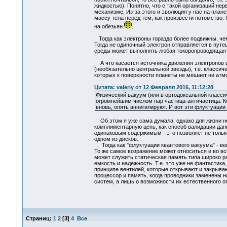
жидкостью). Понятно, что с такой организаций не
механизме. Из-за этого и эволюция у нас на план
массу тела перед тем, как произвести потомство
на обезьян
.
Тогда как электроны гораздо более подвижны, че
Тогда не одиночный электрон отправляется в путеш
среды может выполнять любая токоропроводящая 
А что касается источника движения электронов в 
(необязательно центральной звезды), т.е. класси
которых к поверхности планеты не мешает ни атмо
Цитата: valeriy от 12 Февраля 2016, 11:12:28
Физический вакуум (или в ортодоксальной класси
огромнейшим числом пар частица-античастица. Кот
вновь, опять аннигилируют. И вот эти флуктуации
Об этом я уже сама думала, однако для жизни не
комплиментарную цепь, как способ валидации данн
одинаковым содержимым - это позволяет не тольк
одном из дисков.
Тогда как "флуктуации квантового вакуума" - в
То же самое возражение может относиться и во вс
может служить статическая память типа широко
емкость и надежность. Т.е. это уже не фантастика
принципе вентилей, которые открывают и закрываю
процессор и память, когда проводники заменены н
систем, а лишь о возможности их естественного о
Страниц:
1
2
[
3
]
4
Все