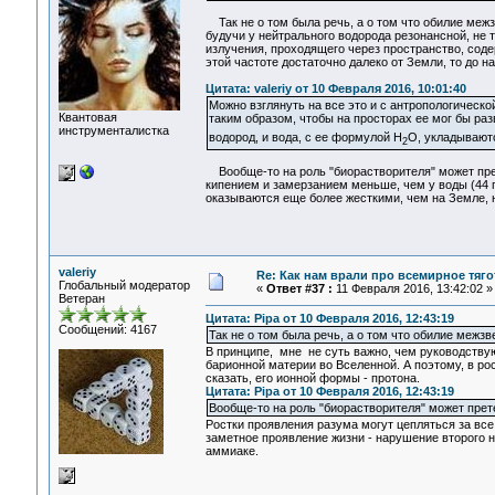
Так не о том была речь, а о том что обилие межз
будучи у нейтрального водорода резонансной, не
излучения, проходящего через пространство, соде
этой частоте достаточно далеко от Земли, то до 
Цитата: valeriy от 10 Февраля 2016, 10:01:40
Можно взглянуть на все это и с антропологическо
Квантовая
таким образом, чтобы на просторах ее мог бы раз
инструменталистка
водород, и вода, с ее формулой Н
O, укладывают
2
Вообще-то на роль "биорастворителя" может прет
кипением и замерзанием меньше, чем у воды (44 пр
оказываются еще более жесткими, чем на Земле, н
valeriy
Re: Как нам врали про всемирное тяго
Глобальный модератор
«
Ответ #37 :
11 Февраля 2016, 13:42:02 »
Ветеран
Цитата: Pipa от 10 Февраля 2016, 12:43:19
Сообщений: 4167
Так не о том была речь, а о том что обилие межзв
В принципе, мне не суть важно, чем руководству
барионной материи во Вселенной. А поэтому, в р
сказать, его ионной формы - протона.
Цитата: Pipa от 10 Февраля 2016, 12:43:19
Вообще-то на роль "биорастворителя" может прете
Ростки проявления разума могут цепляться за вс
заметное проявление жизни - нарушение второго н
аммиаке.