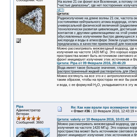
Сообщений: 4167
На волне 21 см фонит вся Вселенная, а потому г
"чистые диапазоны", где нет посторонних излучате
SETI
Цитата:
Радиоизлучение на длине волны 21 см, частота 
состояниями нейтрального атома водорода, отли
универсальной физической величиной (радиолиния
технологически развитая цивилизация, достигшая
контактов с другими цивилизациями на этой унив
обусловленных излучением быстро движущихся эле
кислорода и воды в атмосфере Земли существенно
предлагалась в качестве приемлемой для поисков
Можно рассматривать межзвездный водород, где 
излучения на частоте 1420 МГц). Это хорошо корр
пространства может быть источником светового изл
фронт инициирует излучение этих источников и б
Цитата: Pipa от 09 Февраля 2016, 20:46:20
Вода имеет такое большое значение, главным обр
распространенный жидкий растворитель для (био
Можно взглянуть на все это и с антропологическо
таким образом, чтобы на просторах ее мог бы раз
и вода, с ее формулой Н
O, укладываются в эту 
2
Pipa
Re: Как нам врали про всемирное тяго
Администратор
«
Ответ #36 :
10 Февраля 2016, 12:43:19 »
Ветеран
Цитата: valeriy от 10 Февраля 2016, 10:01:40
Сообщений: 3660
Можно рассматривать межзвездный водород, где 
излучения на частоте 1420 МГц). Это хорошо кор
пространства может быть источником светового из
фронт инициирует излучение этих источников и б