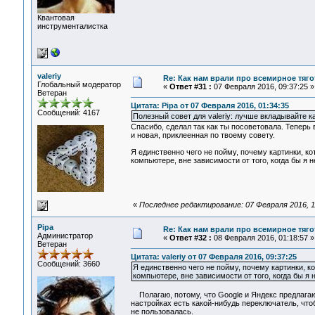
Квантовая
инструменталистка
valeriy
Re: Как нам врали про всемирное тяго
Глобальный модератор
«
Ответ #31 :
07 Февраля 2016, 09:37:25 »
Ветеран
Цитата: Pipa от 07 Февраля 2016, 01:34:35
Сообщений: 4167
Полезный совет для valeriy: лучше вкладывайте ка
Спасибо, сделал так как ты посоветовала. Теперь
и новая, приклеенная по твоему совету.
Я единственно чего не пойму, почему картинки, ко
компьютере, вне зависимости от того, когда бы я 
«
Последнее редактирование: 07 Февраля 2016, 11:
Pipa
Re: Как нам врали про всемирное тяго
Администратор
«
Ответ #32 :
08 Февраля 2016, 01:18:57 »
Ветеран
Цитата: valeriy от 07 Февраля 2016, 09:37:25
Сообщений: 3660
Я единственно чего не пойму, почему картинки, к
компьютере, вне зависимости от того, когда бы я
Полагаю, потому, что Google и Яндекс предлагаю
настройках есть какой-нибудь переключатель, чтоб
не пользовалась.