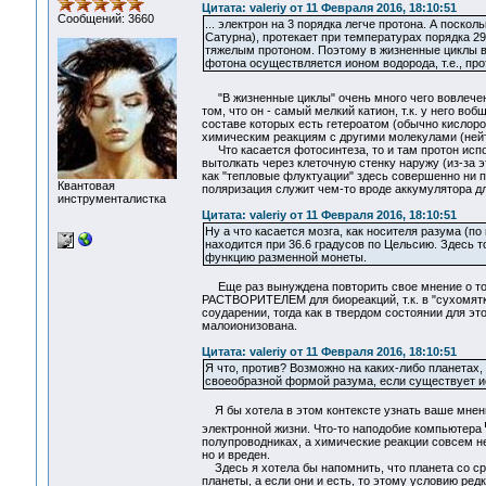
Цитата: valeriy от 11 Февраля 2016, 18:10:51
Сообщений: 3660
... электрон на 3 порядка легче протона. А поско
Сатурна), протекает при температурах порядка 290
тяжелым протоном. Поэтому в жизненные циклы в
фотона осуществляется ионом водорода, т.е., пр
"В жизненные циклы" очень много чего вовлече
том, что он - самый мелкий катион, т.к. у него в
составе которых есть гетероатом (обычно кислоро
химическим реакциям с другими молекулами (нейт
Что касается фотосинтеза, то и там протон испол
вытолкать через клеточную стенку наружу (из-за 
как "тепловые флуктуации" здесь совершенно ни п
Квантовая
поляризация служит чем-то вроде аккумулятора дл
инструменталистка
Цитата: valeriy от 11 Февраля 2016, 18:10:51
Ну а что касается мозга, как носителя разума (п
находится при 36.6 градусов по Цельсию. Здесь т
функцию разменной монеты.
Еще раз вынуждена повторить свое мнение о том, 
РАСТВОРИТЕЛЕМ для биореакций, т.к. в "сухомятк
соударении, тогда как в твердом состоянии для это
малоионизована.
Цитата: valeriy от 11 Февраля 2016, 18:10:51
Я что, против? Возможно на каких-либо планетах,
своеобразной формой разума, если существует ис
Я бы хотела в этом контексте узнать ваше мнени
электронной жизни. Что-то наподобие компьютера
полупроводниках, а химические реакции совсем не
но и вреден.
Здесь я хотела бы напомнить, что планета со сред
планеты, а если они и есть, то этому условию ред