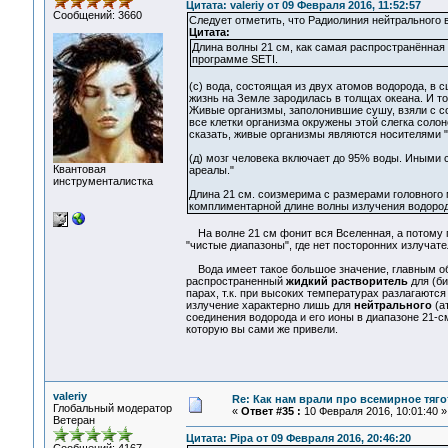
Цитата: valeriy от 09 Февраля 2016, 11:52:57
Сообщений: 3660
Следует отметить, что Радиолиния нейтрального 
Цитата:
Длина волны 21 см, как самая распространённая
программе SETI.
(с) вода, состоящая из двух атомов водорода, в 
жизнь на Земле зародилась в толщах океана. И т
Живые организмы, заполонившие сушу, взяли с со
все клетки организма окружены этой слегка солон
сказать, живые организмы являются носителями 
(д) мозг человека включает до 95% воды. Иными с
Квантовая
ареалы."
инструменталистка
Длина 21 см. соизмерима с размерами головного 
комплиментарной длине волны излучения водород
На волне 21 см фонит вся Вселенная, а потому г
"чистые диапазоны", где нет посторонних излучате
Вода имеет такое большое значение, главным обр
распространенный
жидкий растворитель
для (би
парах, т.к. при высоких температурах разлагаются
излучение характерно лишь для
нейтрального
(ат
соединения водорода и его ионы в диапазоне 21-см
которую вы сами же привели.
valeriy
Re: Как нам врали про всемирное тяго
Глобальный модератор
«
Ответ #35 :
10 Февраля 2016, 10:01:40 »
Ветеран
Цитата: Pipa от 09 Февраля 2016, 20:46:20