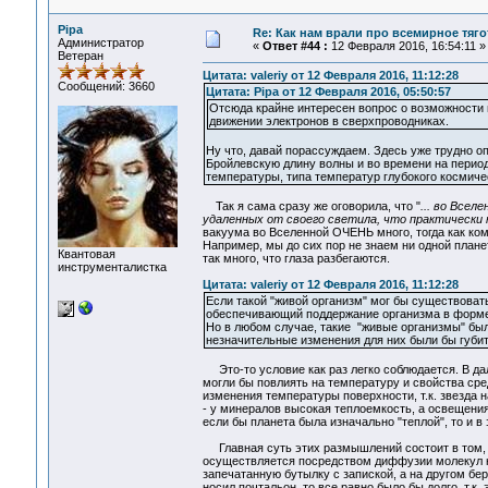
Pipa
Re: Как нам врали про всемирное тяго
Администратор
«
Ответ #44 :
12 Февраля 2016, 16:54:11 »
Ветеран
Цитата: valeriy от 12 Февраля 2016, 11:12:28
Сообщений: 3660
Цитата: Pipa от 12 Февраля 2016, 05:50:57
Отсюда крайне интересен вопрос о возможности в
движении электронов в сверхпроводниках.
Ну что, давай порассуждаем. Здесь уже трудно оп
Бройлевскую длину волны и во времени на период
температуры, типа температур глубокого космиче
Так я сама сразу же оговорила, что "
... во Всел
удаленных от своего светила, что практически
вакуума во Вселенной ОЧЕНЬ много, тогда как ко
Например, мы до сих пор не знаем ни одной планет
Квантовая
так много, что глаза разбегаются.
инструменталистка
Цитата: valeriy от 12 Февраля 2016, 11:12:28
Если такой "живой организм" мог бы существовать
обеспечивающий поддержание организма в форме.
Но в любом случае, такие "живые организмы" бы
незначительные изменения для них были бы губи
Это-то условие как раз легко соблюдается. В дал
могли бы повлиять на температуру и свойства сре
изменения температуры поверхности, т.к. звезда н
- у минералов высокая теплоемкость, а освещения 
если бы планета была изначально "теплой", то и в
Главная суть этих размышлений состоит в том, 
осуществляется посредством диффузии молекул ней
запечатанную бутылку с запиской, а на другом бер
носил почтальон, то все равно было бы долго, т.к.