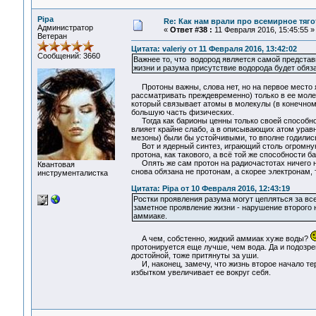
Pipa
Re: Как нам врали про всемирное тяго
Администратор
«
Ответ #38 :
11 Февраля 2016, 15:45:55 »
Ветеран
Цитата: valeriy от 11 Февраля 2016, 13:42:02
Сообщений: 3660
Важнее то, что водород является самой предста
жизни и разума присутствие водорода будет обяза
Протоны важны, слова нет, но на первое место я 
рассматривать преждевременно) только в ее молеку
который связывает атомы в молекулы (в конечном 
большую часть физических.
Тогда как барионы ценны только своей способнос
влияет крайне слабо, а в описывающих атом уравн
мезоны) были бы устойчивыми, то вполне годились
Вот и ядерный синтез, играющий столь огромную р
протона, как такового, а всё той же способности 
Опять же сам протон на радиочастотах ничего не
Квантовая
снова обязана не протонам, а скорее электронам, 
инструменталистка
Цитата: Pipa от 10 Февраля 2016, 12:43:19
Ростки проявления разума могут цепляться за вс
заметное проявление жизни - нарушение второго 
аммиаке.
А чем, собстенно, жидкий аммиак хуже воды?
протонируется еще лучше, чем вода. Да и подозр
достойной, тоже притянуты за уши.
И, наконец, замечу, что жизнь второе начало тер
избытком увеличивает ее вокруг себя.