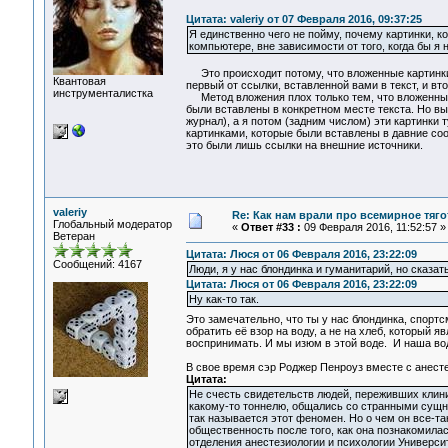
Цитата: valeriy от 07 Февраля 2016, 09:37:25
Я единственно чего не пойму, почему картинки, к
компьютере, вне зависимости от того, когда бы я
Это происходит потому, что вложенные картинки 
Квантовая
первый от ссылки, вставленной вами в текст, и вт
инструменталистка
Метод вложения плох только тем, что вложенные 
были вставлены в конкретном месте текста. Но вы м
журнал), а я потом (задним числом) эти картинки 
картинками, которые были вставлены в давние соо
это были лишь ссылки на внешние источники.
valeriy
Re: Как нам врали про всемирное тяго
Глобальный модератор
«
Ответ #33 :
09 Февраля 2016, 11:52:57 »
Ветеран
Цитата: Люся от 06 Февраля 2016, 23:22:09
Сообщений: 4167
Люди, я у нас блондинка и гуманитарий, но сказат
Цитата: Люся от 06 Февраля 2016, 23:22:09
Ну как-то так.
Это замечательно, что ты у нас блондинка, спорт
обратить её взор на воду, а не на хлеб, который 
воспринимать. И мы изюм в этой воде. И наша вод
В свое время сэр Роджер Пенроуз вместе с ане
Цитата:
Не счесть свидетельств людей, переживших клини
какому-то тоннелю, общались со странными сущн
так называется этот феномен. Но о чем он все-та
общественность после того, как она познакомила
отделения анестезиологии и психологии Университет