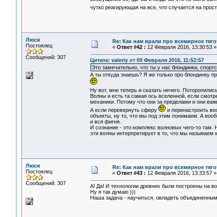
чутко реагирующая на все, что случается на про
Люся
Re: Как нам врали про всемирное тяго
Постоялец
«
Ответ #42 :
12 Февраля 2016, 13:30:53 »
Сообщений: 307
Цитата: valeriy от 09 Февраля 2016, 11:52:57
Это замечательно, что ты у нас блондинка, спорт
А ты откуда знаешь? Я же только про блондинку п
Ну вот, мне теперь и сказать нечего. Поторопили
Волны и есть та самая ось вселенной, если смотр
механики. Потому что они за пределами и они важн
А если перевернуть сферу
и перенастроить вос
объекты, ну то, что мы под этим понимаем. А воо
и вся фигня.
И сознание - это комплекс волновых чего-то там. Н
эти волны интерпретирует в то, что мы называем м
Люся
Re: Как нам врали про всемирное тяго
Постоялец
«
Ответ #43 :
12 Февраля 2016, 13:33:57 »
Сообщений: 307
А! Да! И технологии древних были построены на в
Ну я так думаю )))
Наша задача - научиться, овладеть объединенным