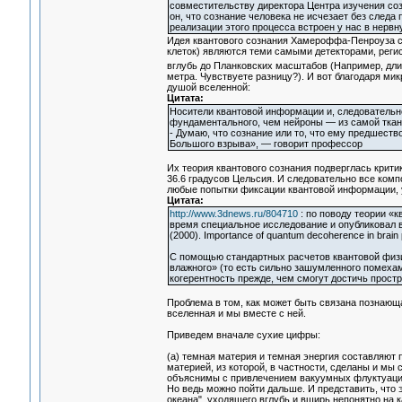
совместительству директора Центра изучения созна
он, что сознание человека не исчезает без следа
реализации этого процесса встроен у нас в нервн
Идея квантового сознания Хамероффа-Пенроуза св
клеток) являются теми самыми детекторами, реги
вглубь до Планковских масштабов (Например, дли
метра. Чувствуете разницу?). И вот благодаря ми
душой вселенной:
Цитата:
Носители квантовой информации и, следовательно
фундаментального, чем нейроны — из самой ткан
- Думаю, что сознание или то, что ему предшест
Большого взрыва», — говорит профессор
Их теория квантового сознания подверглась крити
36.6 градусов Цельсия. И следовательно все ком
любые попытки фиксации квантовой информации, 
Цитата:
http://www.3dnews.ru/804710
: по поводу теории «к
время специальное исследование и опубликовал в 
(2000). Importance of quantum decoherence in brain
С помощью стандартных расчетов квантовой физи
влажного» (то есть сильно зашумленного помехам
когерентность прежде, чем смогут достичь простр
Проблема в том, как может быть связана познающ
вселенная и мы вместе с ней.
Приведем вначале сухие цифры:
(а) темная материя и темная энергия составляют 
материей, из которой, в частности, сделаны и мы
объяснимы с привлечением вакуумных флуктуаций
Но ведь можно пойти дальше. И представить, что э
океана", уходящего вглубь и вширь непонятно на