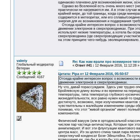
одинаково плачевно для возникновения жизни, ос
Однако во Вселенной есть очень много мест (не т
практически не нагреваются им. А в этом случае м
крайней мере, до той границы, когда среди минера
содержится в метеоритах, или его сплавы/соединен
энергия для их возникновения и поддержания треб
Отсюда крайне интересен вопрос о возможности в
движении электронов в сверхпроводниках. При это
используют низкие температуры, а хотела бы огр
сверхпроводника (где сверхпроводящие участки/зер
на этом принципе чего-нибудь эволюционировало.
valeriy
Re: Как нам врали про всемирное тяго
Глобальный модератор
«
Ответ #41 :
12 Февраля 2016, 11:12:28 »
Ветеран
Цитата: Pipa от 12 Февраля 2016, 05:50:57
Сообщений: 4167
Отсюда крайне интересен вопрос о возможности в
движении электронов в сверхпроводниках.
Ну что, давай порассуждаем. Здесь уже трудно оп
Бройлевскую длину волны и во времени на период 
температуры, типа температур глубокого космичес
жизнедеятельности, все равно нужен какой-то гр
достигнуто, возможно, пере излучениями квантов
чувствительны к малейшим изменениям среды обит
понимаю, что этот "живой организм" имеет полны
компонентов.
Физический вакуум (или в ортодоксальной класси
числом пар частица-античастица. Которые при этом 
аннигилируют. И вот эти флуктуации квантового 
центра масс. Из-за целого спина такая пара являе
сверхтекучий конденсат Бозе-Эйнштейна. По сути, 
возмущение ее, где-бы и когда-бы это не было вып