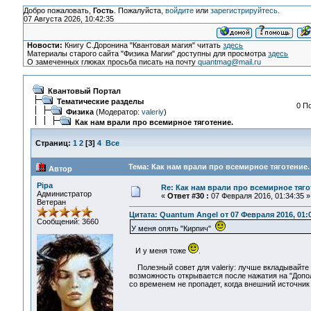
Добро пожаловать,
Гость
. Пожалуйста,
войдите
или
зарегистрируйтесь
.
07 Августа 2026, 10:42:35
Новости:
Книгу С.Доронина "Квантовая магия" читать
здесь
Материалы старого сайта "Физика Магии" доступны для просмотра
здесь
О замеченных глюках просьба писать на почту
quantmag@mail.ru
Квантовый Портал
Тематические разделы
0 П
Физика
(Модератор:
valeriy
)
Как нам врали про всемирное тяготение.
Страниц:
1
2
[
3
]
4
Все
Тема: Как нам врали про всемирное тяготение.
Автор
Pipa
Re: Как нам врали про всемирное тяго
Администратор
«
Ответ #30 :
07 Февраля 2016, 01:34:35 »
Ветеран
Цитата: Quantum Angel от 07 Февраля 2016, 01:
Сообщений: 3660
У меня опять "Кирпич"
И у меня тоже
.
Полезный совет для valeriy: лучше вкладывайте ка
возможность открывается после нажатия на "Дополн
со временем не пропадет, когда внешний источник 