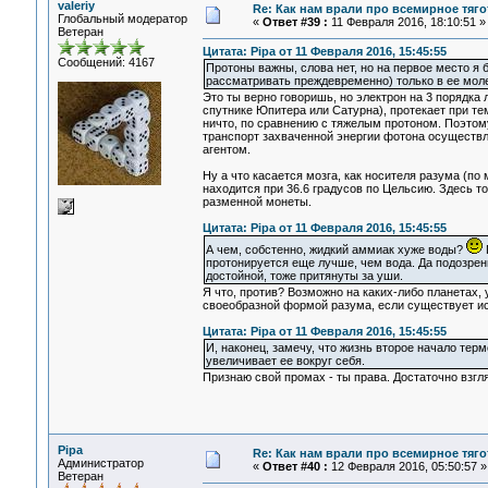
valeriy
Re: Как нам врали про всемирное тяго
Глобальный модератор
«
Ответ #39 :
11 Февраля 2016, 18:10:51 »
Ветеран
Цитата: Pipa от 11 Февраля 2016, 15:45:55
Сообщений: 4167
Протоны важны, слова нет, но на первое место я 
рассматривать преждевременно) только в ее моле
Это ты верно говоришь, но электрон на 3 порядка 
спутнике Юпитера или Сатурна), протекает при тем
ничто, по сравнению с тяжелым протоном. Поэтом
транспорт захваченной энергии фотона осуществля
агентом.
Ну а что касается мозга, как носителя разума (по
находится при 36.6 градусов по Цельсию. Здесь т
разменной монеты.
Цитата: Pipa от 11 Февраля 2016, 15:45:55
А чем, собстенно, жидкий аммиак хуже воды?
П
протонируется еще лучше, чем вода. Да подозрен
достойной, тоже притянуты за уши.
Я что, против? Возможно на каких-либо планетах, 
своеобразной формой разума, если существует ист
Цитата: Pipa от 11 Февраля 2016, 15:45:55
И, наконец, замечу, что жизнь второе начало тер
увеличивает ее вокруг себя.
Признаю свой промах - ты права. Достаточно взгля
Pipa
Re: Как нам врали про всемирное тяго
Администратор
«
Ответ #40 :
12 Февраля 2016, 05:50:57 »
Ветеран