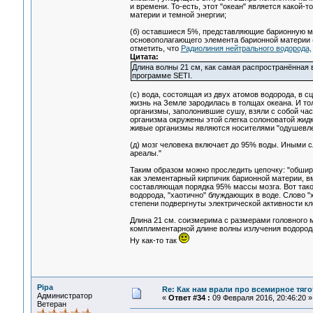
и времени. То-есть, этот "океан" является какой-
материи и темной энергии;
(б) оставшиеся 5%, представляющие барионную ма
основополагающего элемента барионной материи (в
отметить, что
Радиолиния нейтрального водорода,
Цитата:
Длина волны 21 см, как самая распространённая 
программе SETI.
(с) вода, состоящая из двух атомов водорода, в с
жизнь на Земле зародилась в толщах океана. И то
организмы, заполонившие сушу, взяли с собой час
организма окружены этой слегка солоноватой жидко
живые организмы являются носителями "одушевле
(д) мозг человека включает до 95% воды. Иными с
ареалы."
Таким образом можно проследить цепочку: "обширн
как элементарный кирпичик барионной материи, в
составляющая порядка 95% массы мозга. Вот тако
водорода, "хаотично" блуждающих в воде. Слово "х
степени подвергнуты электрической активности кл
Длина 21 см. соизмерима с размерами головного м
комплиментарной длине волны излучения водорода
Ну как-то так
Pipa
Re: Как нам врали про всемирное тяго
Администратор
«
Ответ #34 :
09 Февраля 2016, 20:46:20 »
Ветеран