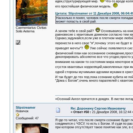
идеи,структурирующей мир.
Что-то вроде кол
его простейшая физическая модель.
Цитата: Slipstreamer от 11 Декабря 2008, 06:04:4
Насколько я понял, человек после смерти попадает
может попасть в свой рай.
Сaementarius Civitas
А зачем тебе в свой рай?
Основываясь на книга
Solis Aeterna
равновесие с квантовым доменом согласно тем кв
Однако,задумайся,если уже в плотном мире любой
перенести в него свое "я",почему этого не будет
приводят мечты"?
Уже сейчас появляются сис
физический план как осознанное сновидение,прос
декогерировать абсолютно все что угодно,просто 
внимание на каком-то состоянии мира некоторое
сгусток квантовых корреляций,накопленных при ж
одной стороны мучимыми адскими муками в христи
И так будет до тех пор,пока сознание кубита не 
"Дома с Богом",очень много параллелей с квантов
«Осенний Ангел прячется в дождях. В листве янтарн
Slipstreamer
Re: Доронину Сергею Ивановичу
Новичок
«
Ответ #50 :
21 Декабря 2008, 16:12:44 
Сообщений: 47
Я где-то читал, что после смерти сознание будет 
соединится с ЧЗСУ, то есть с Богом. И судя по ра
при котором отсутствует такое понятие как зло, в 