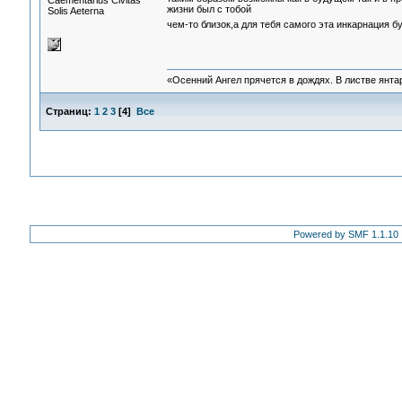
Сaementarius Civitas
жизни был с тобой
Solis Aeterna
чем-то близок,а для тебя самого эта инкарнация 
«Осенний Ангел прячется в дождях. В листве янтарн
Страниц:
1
2
3
[
4
]
Все
Powered by SMF 1.1.10