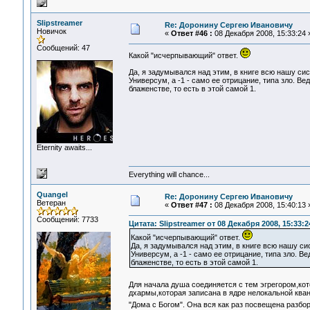
Slipstreamer
Re: Доронину Сергею Ивановичу
Новичок
«
Ответ #46 :
08 Декабря 2008, 15:33:24 
Сообщений: 47
Какой "исчерпывающий" ответ.
Да, я задумывался над этим, в книге всю нашу си
Универсум, а -1 - само ее отрицание, типа зло. В
блаженстве, то есть в этой самой 1.
Eternity awaits...
Everything will chance...
Quangel
Re: Доронину Сергею Ивановичу
Ветеран
«
Ответ #47 :
08 Декабря 2008, 15:40:13 
Сообщений: 7733
Цитата: Slipstreamer от 08 Декабря 2008, 15:33:2
Какой "исчерпывающий" ответ.
Да, я задумывался над этим, в книге всю нашу си
Универсум, а -1 - само ее отрицание, типа зло. 
блаженстве, то есть в этой самой 1.
Для начала душа соединяется с тем эгрегором,ко
дхармы,которая записана в ядре нелокальной ква
"Дома с Богом". Она вся как раз посвещена разбор