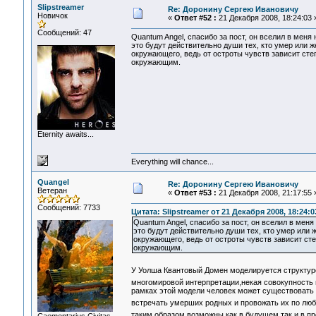
Slipstreamer
Re: Доронину Сергею Ивановичу
Новичок
«
Ответ #52 :
21 Декабря 2008, 18:24:03 
Сообщений: 47
Quantum Angel, спасибо за пост, он вселил в меня 
это будут действительно души тех, кто умер или
окружающего, ведь от остроты чувств зависит ст
окружающим.
Eternity awaits...
Everything will chance...
Quangel
Re: Доронину Сергею Ивановичу
Ветеран
«
Ответ #53 :
21 Декабря 2008, 21:17:55 
Сообщений: 7733
Цитата: Slipstreamer от 21 Декабря 2008, 18:24:0
Quantum Angel, спасибо за пост, он вселил в меня
это будут действительно души тех, кто умер или
окружающего, ведь от остроты чувств зависит ст
окружающим.
У Уолша Квантовый Домен моделируется структур
многомировой интерпретации,некая совокупность 
рамках этой модели человек может существовать 
встречать умерших родных и провожать их по л
таким образом возможны как в будущем так и в 