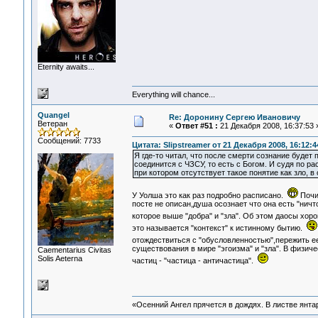
Eternity awaits...
Everything will chance...
Quangel
Re: Доронину Сергею Ивановичу
Ветеран
«
Ответ #51 :
21 Декабря 2008, 16:37:53 
Сообщений: 7733
Цитата: Slipstreamer от 21 Декабря 2008, 16:12:4
Я где-то читал, что после смерти сознание будет
соединится с ЧЗСУ, то есть с Богом. И судя по ра
при котором отсутствует такое понятие как зло, в
У Уолша это как раз подробно расписано.
Почит
посте не описан,душа осознает что она есть "ничто
которое выше "добра" и "зла". Об этом даосы хоро
это называется "контекст" к истинному бытию.
отождествиться с "обусловленностью",пережить ее 
существования в мире "эгоизма" и "зла". В физич
Сaementarius Civitas
Solis Aeterna
частиц - "частица - античастица".
«Осенний Ангел прячется в дождях. В листве янтарн