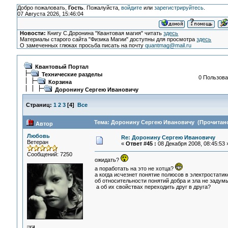
Добро пожаловать,
Гость
. Пожалуйста,
войдите
или
зарегистрируйтесь
.
07 Августа 2026, 15:46:04
Новости:
Книгу С.Доронина "Квантовая магия" читать
здесь
Материалы старого сайта "Физика Магии" доступны для просмотра
здесь
О замеченных глюках просьба писать на почту
quantmag@mail.ru
Квантовый Портал
Технические разделы
0 Пользова
Корзина
Доронину Сергею Ивановичу
Страниц:
1
2
3
[
4
]
Все
Тема: Доронину Сергею Ивановичу (Прочитано
Автор
Любовь
Re: Доронину Сергею Ивановичу
Ветеран
«
Ответ #45 :
08 Декабря 2008, 08:45:53 
Сообщений: 7250
ожидать?
а поработать на это не хотца?
а когда исчезнет понятие полюсов в электростатик
об относительности понятий добра и зла не задум
а об их свойствах переходить друг в друга?