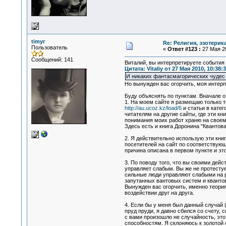
timyr
Re: Религия, эзотерика
Пользователь
«
Ответ #123 :
27 Мая 20
Сообщений: 141
Виталий, вы интерпретируете события с
Цитата: Vitaliy от 27 Мая 2010, 10:38:
И никаких фантасмагорических чудес э
Но вынужден вас огорчить, моя интерпр
Буду объяснять по пунктам. Вначале о 
1. На моем сайте я размещаю только т
http://au.ucoz.kz/load/6
и статьи в катег
читателям на другие сайты, где эти кн
понимания моих работ храню на своем
Здесь есть и книга Доронина "Квантов
2. Я действительно использую эти кни
посетителей на сайт по соответствующ
причина описана в первом пункте и эт
3. По поводу того, что вы своими дей
управляет слабым. Вы же не протестуе
сильные люди управляют слабыми на р
запутанных вантовых систем и кванто
Вынужден вас огорчить, именно теори
воздействии друг на друга.
4. Если бы у меня был данный случай 
пруд пруди, я давно сбился со счету, 
с вами произошло не случайность, это
способностям. Я склоняюсь к золотой 