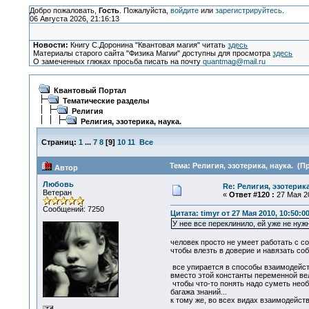
Добро пожаловать,
Гость
. Пожалуйста,
войдите
или
зарегистрируйтесь
.
06 Августа 2026, 21:16:13
Новости:
Книгу С.Доронина "Квантовая магия" читать
здесь
Материалы старого сайта "Физика Магии" доступны для просмотра
здесь
О замеченных глюках просьба писать на почту
quantmag@mail.ru
Квантовый Портал
Тематические разделы
Религия
Религия, эзотерика, наука.
Страниц:
1
...
7
8
[
9
]
10
11
Все
Тема: Религия, эзотерика, наука. (П
Автор
Любовь
Re: Религия, эзотерика
Ветеран
«
Ответ #120 :
27 Мая 20
Сообщений: 7250
Цитата: timyr от 27 Мая 2010, 10:50:0
У нее все переклинило, ей уже не ну
человек просто не умеет работать с со
чтобы влезть в доверие и навязать соб
все упирается в способы взаимодейств
вместо этой константы переменной ве
чтобы что-то понять надо суметь необх
багажа знаний...
к тому же, во всех видах взаимодейст