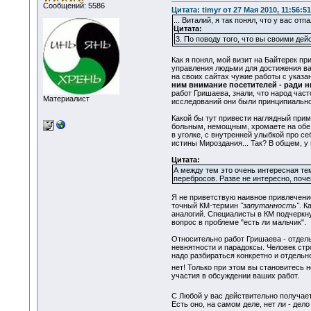
Сообщений: 5586
Цитата: timyr от 27 Мая 2010, 11:56:51
... Виталий, я так понял, что у вас о
Цитата:
3. По поводу того, что вы своими де
Как я понял, мой визит на Байтерек п
управления людьми для достижения ва
на своих сайтах чужие работы с указ
ним внимание посетителей - ради н
работ Гришаева, знали, что народ част
Материалист
исследований они были принципиально
Какой бы тут привести наглядный прим
больным, немощным, хромаете на обе н
в уголке, с внутренней улыбкой про с
истины Мироздания... Так? В общем, у
Цитата:
А между тем это очень интересная те
перебросов. Разве не интересно, поч
Я не приветствую наивное привлечение
точный КМ-термин
"запутанность"
. К
аналогий. Специалисты в КМ подчеркну
вопрос в проблеме "есть ли мальчик".
Относительно работ Гришаева - отдель
невнятности и парадоксы. Человек стро
надо разбираться конкретно и отдельно
нет! Только при этом вы становитесь 
участия в обсуждении ваших работ.
С Любой у вас действительно получает
Есть оно, на самом деле, нет ли - дело