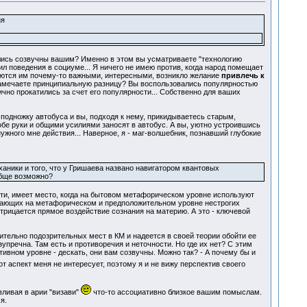
ия
азались созвучны вашим? Именно в этом вы усматриваете "технологию
 поведения в социуме... Я ничего не имею против, когда народ помещает
таются им почему-то важными, интересными, возникло желание
привлечь к
амечаете принципиальную разницу? Вы воспользовались популярностью
тично прокатились за счет его популярности... Собственно для ваших
 подножку автобуса и вы, подходя к нему, прикидываетесь старым,
бе руки и общими усилиями заносят в автобус. А вы, уютно устроившись
ужного мне действия... Наверное, я - маг-волшебник, познавший глубокие
аники и того, что у Гришаева названо навигатором квантовых
обще возможно?
сти, имеет место, когда на бытовом метафорическом уровне используют
ботающих на метафорическом и предположительном уровне нестрогих
трицается прямое воздействие сознания на материю. А это - ключевой
ительно подозрительных мест в КМ и надеется в своей теории обойти ее
упречна. Там есть и противоречия и неточности. Но где их нет? С этим
тивном уровне - дескать, они вам созвучны. Можно так? - А почему бы и
т аспект меня не интересует, поэтому я и не вижу перспектив своего
вливая в арии "визави"
что-то ассоциативно близкое вашим помыслам.
я.