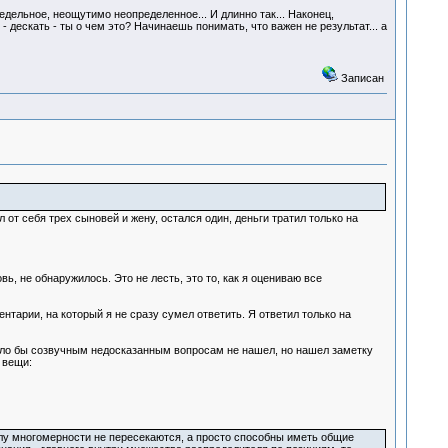
дельное, неощутимо неопределенное... И длинно так... Наконец,
- дескать - ты о чем это? Начинаешь понимать, что важен не результат... а
Записан
 от себя трех сыновей и жену, остался один, деньги тратил только на
, не обнаружилось. Это не лесть, это то, как я оцениваю все
нтарии, на который я не сразу сумел ответить. Я ответил только на
ыло бы созвучным недосказанным вопросам не нашел, но нашел заметку
 вещи:
илу многомерности не пересекаются, а просто способны иметь общие