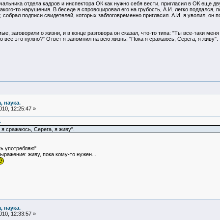
чальника отдела кадров и инспектора ОК как нужно себя вести, пригласил в ОК еще дв
акого-то нарушения. В беседе я спровоцировал его на грубость, А.И. легко поддался, 
 собрал подписи свидетелей, которых заблоговременно пригласил. А.И. я уволил, он по
е, заговорили о жизни, и в конце разговора он сказал, что-то типа: "Ты все-таки ме
о все это нужно?" Ответ я запомнил на всю жизнь: "Пока я сражаюсь, Серега, я живу".
, наука.
10, 12:25:47 »
4
 я сражаюсь, Серега, я живу".
ть употребляю"
ражение: живу, пока кому-то нужен...
, наука.
10, 12:33:57 »