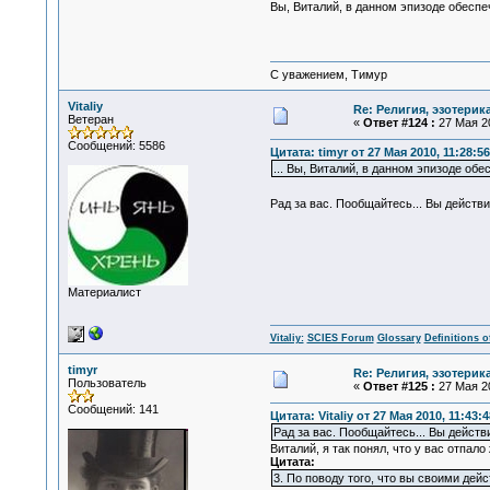
Вы, Виталий, в данном эпизоде обеспе
С уважением, Тимур
Vitaliy
Re: Религия, эзотерика
Ветеран
«
Ответ #124 :
27 Мая 20
Сообщений: 5586
Цитата: timyr от 27 Мая 2010, 11:28:56
... Вы, Виталий, в данном эпизоде об
Рад за вас. Пообщайтесь... Вы действ
Материалист
Vitaliy:
SCIES Forum
Glossary
Definitions o
timyr
Re: Религия, эзотерика
Пользователь
«
Ответ #125 :
27 Мая 20
Сообщений: 141
Цитата: Vitaliy от 27 Мая 2010, 11:43:4
Рад за вас. Пообщайтесь... Вы действ
Виталий, я так понял, что у вас отпал
Цитата:
3. По поводу того, что вы своими дей