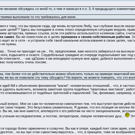
тпало желание обсуждать со мной то, о чем я написал в п.п. 3; 4 предыдущего комментар
йствиями выполнили то что требовалось для меня.
ривел к тому, что вы пришли сюда, где вновь встретили Любу, чьи глубокие мысли ок
ших целей"? Здесь мы попадаем в очень плохо определенную ситуацию морали, правил
анием авторства, прямых ссылок, если эти работы используются хозяином сайта, счи
их самих
. Вы же поместили их в целях
приманки к своим собственным работам
. З
о ищет их в сети - и устроили себе такой канальчик использования в своих целях, час
 не нужны.
ер... Точно не приходит на ум... Но, предположим, вам неохота забираться на высокую
оги, вздыхаете и охаете. Сердобольные граждане из очереди подхватывают вас под о
ебя отмечаете... - как здОрово я им впендюрил нужную мне идею, добился выполнения н
 вас получилось очень похоже.
ма, тем более что ее действительно можно объяснять только на примере квантовой мех
ему же вы не пожелали эту тему обсудить? Не верите, не можете поверить, что это во
 идей КМ к объяснению феноменов "магии", человеческих отношений... что, в частно
ак удалось выяснить, возникла заметная группа подобных "квантовых мистиков", ра
то отмежевываются от подобных претензий и параллелей. Так, физиками, например, о
ный вопрос. Мне он сам по-человечески симпатичен тем, что выступил против действ
ит свою теорию. Это безусловно уважительно. Я думаю, что его позиция не вполне без
. Вы же, как мне кажется, апелируете к его работам на чисто эмоциональном, ассоциа
не ученым-исследователем, а поэтом, литератором, ловцом человеческих душ...
Это
ся гораздо более гармонично и созвучно. Вы как в опере, каждый поет свою арию, ула
 десятое... но вы при этом самостимулируетесь... что, в принципе, тоже не возбраняетс