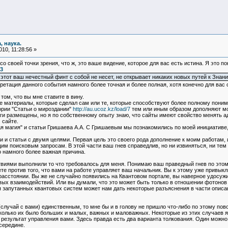
, наука.
10, 11:28:56 »
о своей точки зрения, что ж, это ваше видение, которое для вас есть истина. Я это п
33
тот ваш нечестный финт с собой не несет, не открывает никаких новых путей к Знани
етация данного события намного более точная и более полная, хотя конечно для вас о
том, что вы мне ставите в вину.
е материалы, которые сделал сам или те, которые способствуют более полному пониман
ории "Статьи о мироздании"
http://au.ucoz.kz/load/7
тем или иным образом дополняют мои
иги размещены, но я по собственному опыту знаю, что сайты имеют свойство менять ад
 сайте.
ая магия" и статьи Гришаева А.А. С Гришаевым мы познакомились по моей инициативе, 
ги и статьи с двумя целями. Первая цель это своего рода дополнение к моим работам,
им поисковым запросам. В этой части ваш гнев справедлив, но ни извиняться, ни тем 
о намного более важная причина.
ствиями выполнили то что требовалось для меня. Понимаю ваш праведный гнев по этом
те против того, что вами на работе управляет ваш начальник. Вы к этому уже привык
асстоянии. Вы же не случайно появились на Квантовом портале, вы наверное удосужи
вых взаимодействий. Или вы думали, что это может быть только в отношении фотонов
я запутанных квантовых систем может нам дать некоторые разъяснения в части опис
(случай с вами) единственным, то мне бы и в голову не пришло что-либо по этому пов
сколько их было больших и малых, важных и маловажных. Некоторые из этих случаев я о
 результат управления вами. Здесь правда есть два варианта толкования. Один можн
середине.