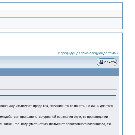
« предыдущая тема
следующая тема »
поначалу изъявляет, вроде как, желание что-то понять, но лишь для того,
имодействия при равенстве уровней осознания одни, то при введении
ниже... т.е. надо уметь отказываться от собственного потенциала, т.е.