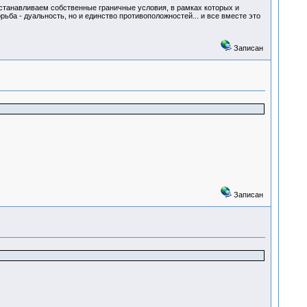
устанавливаем собственные граничные условия, в рамках которых и
ьба - дуальность, но и единство противоположностей... и все вместе это
Записан
Записан