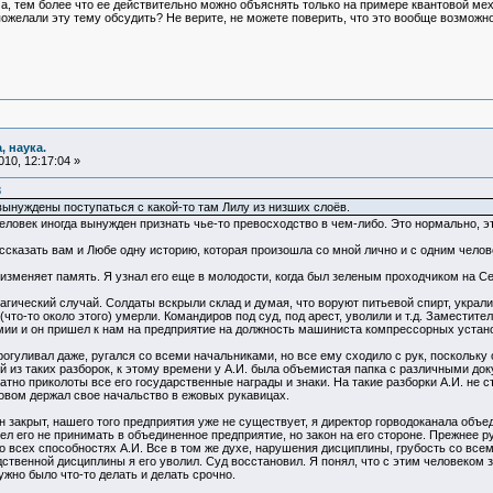
а, тем более что ее действительно можно объяснять только на примере квантовой мех
пожелали эту тему обсудить? Не верите, не можете поверить, что это вообще возможн
, наука.
10, 12:17:04 »
3
вынуждены поступаться с какой-то там Лилу из низших слоёв.
 человек иногда вынужден признать чье-то превосходство в чем-либо. Это нормально, 
сказать вам и Любе одну историю, которая произошла со мной лично и с одним челов
е изменяет память. Я узнал его еще в молодости, когда был зеленым проходчиком на
агический случай. Солдаты вскрыли склад и думая, что воруют питьевой спирт, украл
(что-то около этого) умерли. Командиров под суд, под арест, уволили и т.д. Заместит
мии и он пришел к нам на предприятие на должность машиниста компрессорных устано
огуливал даже, ругался со всеми начальниками, но все ему сходило с рук, поскольк
 из таких разборок, к этому времени у А.И. была объемистая папка с различными до
ратно приколоты все его государственные награды и знаки. На такие разборки А.И. не
овом держал свое начальство в ежовых рукавицах.
н закрыт, нашего того предприятия уже не существует, я директор горводоканала объед
л его не принимать в объединенное предприятие, но закон на его стороне. Прежнее р
о всех способностях А.И. Все в том же духе, нарушения дисциплины, грубость со все
ственной дисциплины я его уволил. Суд восстановил. Я понял, что с этим человеком
ужно было что-то делать и делать срочно.