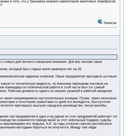
аники и того, что у Гришаева названо навигатором квантовых перебросов.
о?
Записан
это стимул для личного совершенствования. Для вас похоже такое
еком, который был старше меня примерно лет на 20.
 Семипалатинском ядерном полигоне. Наше предприятие проходило штольни
и какую-то техническую жидкость, по внешним признакам похожую на
елем командира по политической работе в этой части был тот самый
вок. Рабочая должность одного из низших уровней в рабочей иерархии.
у он занял непримиримую наступательную позицию. Позже, через несколько
кументами и почетными грамотами со дней его молодости, был кусочек
 стеснялся приглашать высшее городское руководство, писал жалобы,
иняю три предприятия в одно и на одном из этих предприятий работает тот
уководство извиняется передо мной за этот невольный подарок судьбы.
ми окружающими его людьми, А.И. за годы успехов совсем распоясался.
 законными методами бороться не получится. Между тем люди