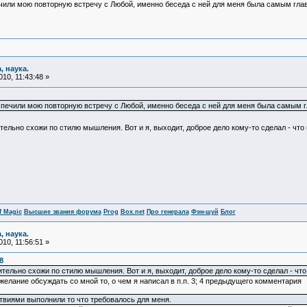
чили мою повторную встречу с Любой, именно беседа с ней для меня была самым глав
, наука.
10, 11:43:48 »
еспечили мою повторную встречу с Любой, именно беседа с ней для меня была самым г
ительно схожи по стилю мышления. Вот и я, выходит, доброе дело кому-то сделал - ч
f Magic
Высшие звания форума
Prog
Box.net
Про генерала
Фэн-шуй
Блог
, наука.
10, 11:56:51 »
8
ительно схожи по стилю мышления. Вот и я, выходит, доброе дело кому-то сделал - ч
о желание обсуждать со мной то, о чем я написал в п.п. 3; 4 предыдущего комментария
ствиями выполнили то что требовалось для меня.