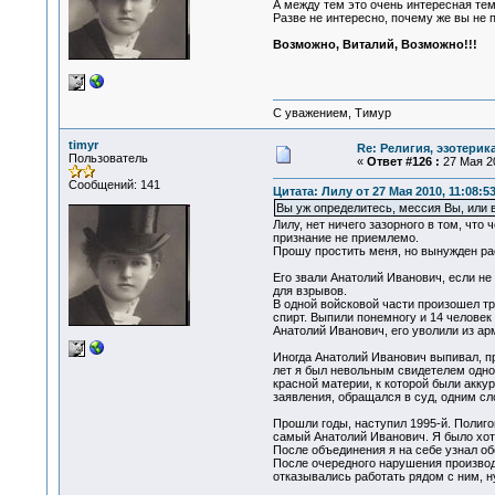
А между тем это очень интересная тем
Разве не интересно, почему же вы не 
Возможно, Виталий, Возможно!!!
С уважением, Тимур
timyr
Re: Религия, эзотерика
Пользователь
«
Ответ #126 :
27 Мая 20
Сообщений: 141
Цитата: Лилу от 27 Мая 2010, 11:08:5
Вы уж определитесь, мессия Вы, или 
Лилу, нет ничего зазорного в том, что
признание не приемлемо.
Прошу простить меня, но вынужден рас
Его звали Анатолий Иванович, если н
для взрывов.
В одной войсковой части произошел тр
спирт. Выпили понемногу и 14 человек 
Анатолий Иванович, его уволили из ар
Иногда Анатолий Иванович выпивал, пр
лет я был невольным свидетелем одной
красной материи, к которой были акку
заявления, обращался в суд, одним сл
Прошли годы, наступил 1995-й. Полиго
самый Анатолий Иванович. Я было хоте
После объединения я на себе узнал об
После очередного нарушения производ
отказывались работать рядом с ним, н