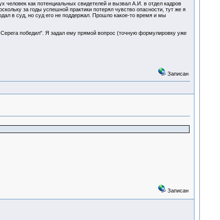
ух человек как потенциальных свидетелей и вызвал А.И. в отдел кадров
поскольку за годы успешной практики потерял чувство опасности, тут же я
дал в суд, но суд его не поддержал. Прошло какое-то время и мы
ня Серега победил". Я задал ему прямой вопрос (точную формулировку уже
Записан
Записан