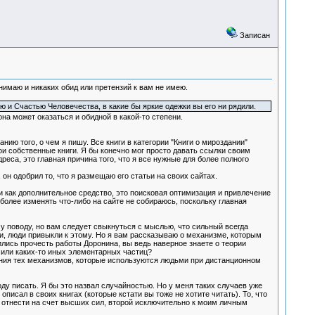
Записан
онимаю и никаких обид или претензий к вам не имею.
ю и Счастью Человечества, в какие бы яркие одежки вы его ни рядили.
на может оказаться и обидной в какой-то степени.
ию того, о чем я пишу. Все книги в категории "Книги о мироздании"
 собственные книги. Я бы конечно мог просто давать ссылки своим
реса, это главная причина того, что я все нужные для более полного
он одобрил то, что я размещаю его статьи на своих сайтах.
 и как дополнительное средство, это поисковая оптимизация и привлечение
более изменять что-либо на сайте не собираюсь, поскольку главная
у поводу, но вам следует свыкнуться с мыслью, что сильный всегда
ли, люди привыкли к этому. Но я вам рассказываю о механизме, которым
лись прочесть работы Доронина, вы ведь наверное знаете о теории
 или каких-то иных элементарных частиц?
ания тех механизмов, которые используются людьми при дистанционном
оду писать. Я бы это назвал случайностью. Но у меня таких случаев уже
писал в своих книгах (которые кстати вы тоже не хотите читать). То, что
о отнести на счет высших сил, второй исключительно к моим личным