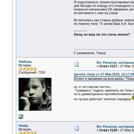
Я подготовился, проинструктировал на
для беседы по поводу его очередного к
попросил начальника ОК оформить акт,
встречаемся с ним на улице.
Встретились как старые добрые знакомы
не помню) типа: "А зачем Вам А.И. был
-----------
Лилу, не ваш ли это стиль жизни?
С уважением, Тимур
Любовь
Re: Религия, эзотерика
Ветеран
«
Ответ #127 :
27 Мая 20
Сообщений: 7250
Цитата: timyr от 27 Мая 2010, 12:17:0
Ответ я запомнил на всю жизнь: "Пока
ну эт не совсем честно...
"сражаюсь" надоть заменить на "влас
есть диаметрально противоположное вы
но лучше работает золотая середина
Vitaliy
Re: Религия, эзотерика
Ветеран
«
Ответ #128 :
27 Мая 20