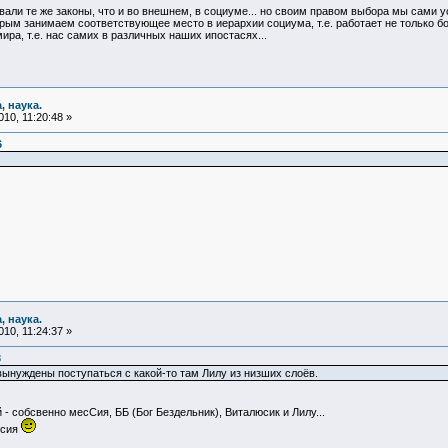
али те же законы, что и во внешнем, в социуме... но своим правом выбора мы сами 
рым занимаем соответствующее место в иерархии социума, т.е. работает не только бор
ра, т.е. нас самих в различных наших ипостасях...
, наука.
10, 11:20:48 »
6
, наука.
10, 11:24:37 »
3
вынуждены поступаться с какой-то там Лилу из низших слоёв.
- собсвенно месСия, ББ (Бог Бездельник), Виталюсик и Лилу...
ссия