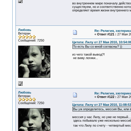
во внутреннем мире поначалу действов
существуем, но и соответственно кото
определяет время жизни внутреннего ми
Любовь
Re: Религия, эзотерика
Ветеран
«
Ответ #121 :
27 Мая 20
Сообщений: 7250
Цитата: Лилу от 27 Мая 2010, 10:54:0
То есть Вы со мной согласны? ))
из чего такой вывод?!
не вижу логики...
Любовь
Re: Религия, эзотерика
Ветеран
«
Ответ #122 :
27 Мая 20
Сообщений: 7250
Цитата: Лилу от 27 Мая 2010, 11:08:5
Вы уж определитесь, мессия Вы, или 
мессия у нас Лилу, но уже не первый...
здесь побывало уже несколько мессий 
так что Лилу по счету - четвертый ме