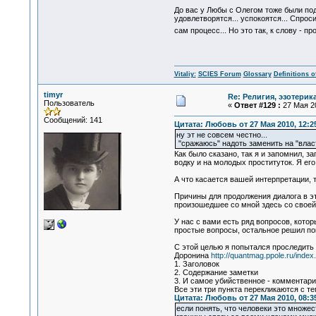
До вас у Любы с Олегом тоже были под
удовлетворятся... успокоятся... Спрос
сам процесс... Но это так, к слову - 
Vitaliy:
SCIES Forum
Glossary
Definitions o
timyr
Re: Религия, эзотерика
Пользователь
«
Ответ #129 :
27 Мая 20
Сообщений: 141
Цитата: Любовь от 27 Мая 2010, 12:2
ну эт не совсем честно...
"сражаюсь" надоть заменить на "влас
Как было сказано, так я и запомнил, з
водку и на молодых проституток. Я ег
А что касается вашей интерпретации, т
Причины для продолжения диалога в эт
произошедшее со мной здесь со своей
У нас с вами есть ряд вопросов, кото
простые вопросы, остальное решил пок
С этой целью я попытался проследить
Доронина
http://quantmag.ppole.ru/ind
1. Заголовок
2. Содержание заметки
3. И самое убийственное - комментарии
Все эти три пункта перекликаются с т
Цитата: Любовь от 27 Мая 2010, 08:3
если понять, что человеки это множе