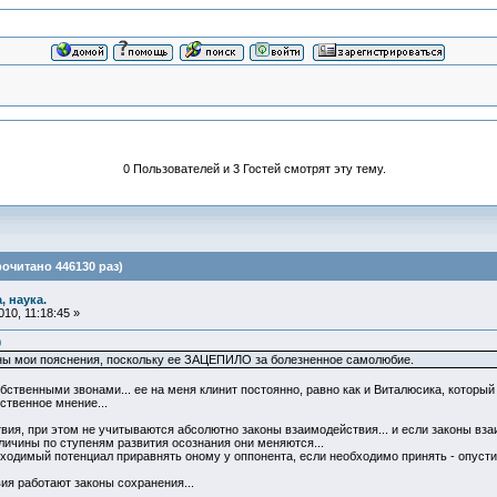
0 Пользователей и 3 Гостей смотрят эту тему.
рочитано 446130 раз)
, наука.
10, 11:18:45 »
0
жны мои пояснения, поскольку ее ЗАЦЕПИЛО за болезненное самолюбие.
бственными звонами... ее на меня клинит постоянно, равно как и Виталюсика, который 
ственное мнение...
ия, при этом не учитываются абсолютно законы взаимодействия... и если законы вза
личины по ступеням развития осознания они меняются...
одимый потенциал приравнять оному у оппонента, если необходимо принять - опустить 
вия работают законы сохранения...