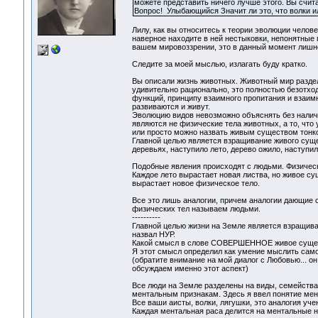
можете представить ничего лучше этого. Вы счи
Вопрос! Улыбающийся Значит ли это, что волки и
Лилу, как вы относитесь к теории эволюции челове
наверное находите в ней нестыковки, непонятные 
вашем мировоззрении, это в данный момент лишн
Следите за моей мыслью, излагать буду кратко.
Вы описали жизнь животных. Животный мир раздел
удивительно рационально, это полностью безотход
функций, принципу взаимного пропитания и взаимн
развиваются и живут.
Эволюцию видов невозможно объяснять без налич
являются не физические тела животных, а то, что
или просто можно назвать живым существом тонко
Главной целью является взращивание живого сущес
деревьях, наступило лето, дерево ожило, наступил
Подобные явления происходят с людьми. Физически
Каждое лето вырастает новая листва, но живое су
вырастает новое физическое тело.
Все это лишь аналогии, причем аналогии дающие 
физических тел называем людьми.
----------
Главной целью жизни на Земле является взращива
назвал НУР.
Какой смысл в слове СОВЕРШЕННОЕ живое суще
Я этот смысл определил как умение мыслить само
(обратите внимание на мой диалог с Любовью... 
обсуждаем именно этот аспект)
Все люди на Земле разделены на виды, семейства, 
ментальным признакам. Здесь я ввел понятие мен
Все ваши аисты, волки, лягушки, это аналогия уч
Каждая ментальная раса делится на ментальные 