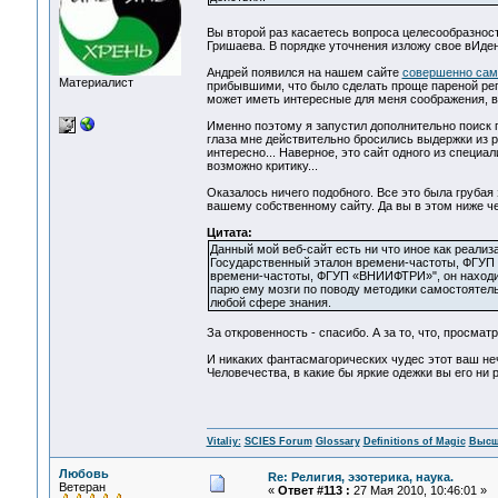
Вы второй раз касаетесь вопроса целесообразност
Гришаева. В порядке уточнения изложу свое вИден
Андрей появился на нашем сайте
совершенно сам
Материалист
прибывшими, что было сделать проще пареной реп
может иметь интересные для меня соображения, в
Именно поэтому я запустил дополнительно поиск 
глаза мне действительно бросились выдержки из ра
интересно... Наверное, это сайт одного из специа
возможно критику...
Оказалось ничего подобного. Все это была грубая
вашему собственному сайту. Да вы в этом ниже ч
Цитата:
Данный мой веб-сайт есть ни что иное как реали
Государственный эталон времени-частоты, ФГУП 
времени-частоты, ФГУП «ВНИИФТРИ»", он находит 
парю ему мозги по поводу методики самостоятел
любой сфере знания.
За откровенность - спасибо. А за то, что, просма
И никаких фантасмагорических чудес этот ваш неч
Человечества, в какие бы яркие одежки вы его ни 
Vitaliy:
SCIES Forum
Glossary
Definitions of Magic
Высш
Любовь
Re: Религия, эзотерика, наука.
Ветеран
«
Ответ #113 :
27 Мая 2010, 10:46:01 »