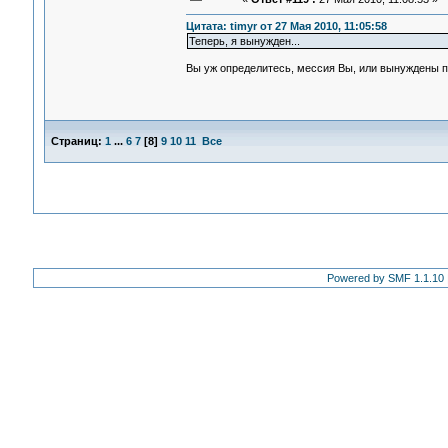
Цитата: timyr от 27 Мая 2010, 11:05:58
Теперь, я вынужден...
Вы уж определитесь, мессия Вы, или вынуждены по
Страниц:
1
...
6
7
[
8
]
9
10
11
Все
Powered by SMF 1.1.10