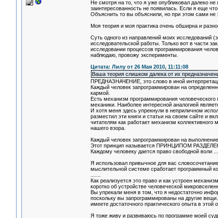
Не смотря на то, что я уже опубликовал далеко не
заинтересованность не появилась. Если я еще что-
Объяснить то вы объяснили, но при этом сами не з
Моя теория и моя практика очень обширна и разно
Суть одного из направлений моих исследований (
исследовательской работы. Только вот в части за
исследовании процессов программирования человеч
наблюдаю, провожу эксперименты.
Цитата: Лилу от 26 Мая 2010, 11:11:08
Ваша теория слишком далека от их предназначен
ПРЕДНАЗНАЧЕНИЕ, это слово в иной интерпретаци
Каждый человек запрограммирован на определенное
кармой.
Есть механизм программирования человеческого м
механики. Наиболее интересной аналогией являет
И хотя меня здесь упрекнули в неприличном исполь
разместил эти книги и статьи на своем сайте и вк
читателям как работает механизм коллективного 
нашего взора.
Каждый человек запрограммирован на выполнение
Этот принцип называется ПРИНЦИПОМ РАЗДЕЛЕ
Каждому человеку дается право свободной воли 
Я использовал привычное для вас словосочетание 
мыслительной системе сработает программный код
.......
Как реализуется это право и как устроен механи
коротко об устройстве человеческой микровселен
Вы упрекали меня в том, что я недостаточно инф
поскольку вы запрограммированы на другие вещи.
имеете достаточного практического опыта в этой о
Я тоже живу и развиваюсь по программе моей судь