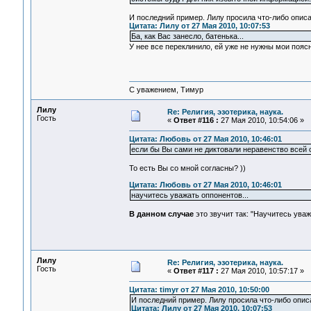
И последний пример. Лилу просила что-либо описа
Цитата: Лилу от 27 Мая 2010, 10:07:53
Ба, как Вас занесло, батенька...
У нее все переклинило, ей уже не нужны мои поя
С уважением, Тимур
Лилу
Re: Религия, эзотерика, наука.
Гость
«
Ответ #116 :
27 Мая 2010, 10:54:06 »
Цитата: Любовь от 27 Мая 2010, 10:46:01
если бы Вы сами не диктовали неравенство всей 
То есть Вы со мной согласны? ))
Цитата: Любовь от 27 Мая 2010, 10:46:01
научитесь уважать оппонентов...
В данном случае
это звучит так: "Научитесь уваж
Лилу
Re: Религия, эзотерика, наука.
Гость
«
Ответ #117 :
27 Мая 2010, 10:57:17 »
Цитата: timyr от 27 Мая 2010, 10:50:00
И последний пример. Лилу просила что-либо описа
Цитата: Лилу от 27 Мая 2010, 10:07:53