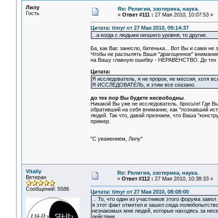
Лилу
Re: Религия, эзотерика, наука.
Гость
«
Ответ #111 :
27 Мая 2010, 10:07:53 »
Цитата: timyr от 27 Мая 2010, 09:14:37
...а когда с людьми низшего уровня, то другие.
Ба, как Вас занесло, батенька... Вот Вы и сами н
Чтобы не распылять Ваше "драгоценное" внимание
на Вашу главную ошибку - НЕРАВЕНСТВО. До тех п
Цитата:
Я исследователь, я не пророк, не мессия, хотя в
Я ИССЛЕДОВАТЕЛЬ, и этим все сказано.
до тех пор Вы будете несвободны
.
Никакой Вы уже не исследователь, бросьте! Где В
обративший на себя внимание, как "познавший и
людей. Так что, давай признаем, что Ваша "констр
пример.
"С уважением, Лилу"
Vitaliy
Re: Религия, эзотерика, наука.
Ветеран
«
Ответ #112 :
27 Мая 2010, 10:38:33 »
Сообщений: 5586
Цитата: timyr от 27 Мая 2010, 08:08:00
... То, что один из участников этого форума заве
я этот факт отметил и зашел сюда полюбопытство
незнакомых мне людей, которые находясь за нес
действия.