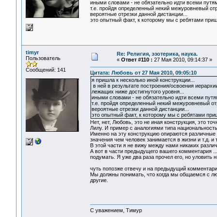
иными словами - не обязательно идти всеми путям
т.е. пройдя определенный некий межуровневый отр
вероятные отрезки данной дистанции...
это опытный факт, к которому мы с ребятами пришл
timyr
Re: Религия, эзотерика, наука.
Пользователь
«
Ответ #110 :
27 Мая 2010, 09:14:37 »
Сообщений: 141
Цитата: Любовь от 27 Мая 2010, 09:05:10
я пришла к несколько иной конструкции...
в ней в результате построения/освоения иерарх
лежащих ниже достигнутого уровня...
иными словами - не обязательно идти всеми путя
т.е. пройдя определенный некий межуровневый от
вероятные отрезки данной дистанции...
это опытный факт, к которому мы с ребятами приш
Нет, нет, Любовь, это не иная конструкция, это т
Лилу. И пример с аналогиями типа национальность
Именно на эту конструкцию опираются различные в
значения чем человек занимается в жизни и т.д. и т
В этой части я не вижу между нами никаких различ
А вот в части предыдущего вашего комментария ....
подумать. Я уже два раза прочел его, но уловить ни
чуть попозже отвечу и на предыдущий комментари
Мы должны понимать, что когда мы общаемся с лю
другие.
С уважением, Тимур