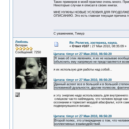
Таких примеров в моей практике очень много. При
Некоторые случаи я описал в своих книгах.
МНЕ НУЖНЫ НОВЫЕ УСЛОВИЯ ДЛЯ ПРОДОЛЖЕН
ОПИСАНИЮ. Это есть главная текущая причина тог
С уважением, Тимур
Любовь
Re: Религия, эзотерика, наука.
Ветеран
«
Ответ #107 :
27 Мая 2010, 08:35:09 »
Сообщений: 7250
Цитата: timyr от 27 Мая 2010, 06:56:20
Я знаю об этих явлениях, я их не называю вообще
объяснить ему напрямую не представляется воз
я их использую для работы над собой...
Цитата: timyr от 27 Мая 2010, 06:56:20
Данный аспект все в большей и в большей степен
половинкой дуальности, другим полюсом, фактичес
и эту энергию надо использовать для внутреннего р
слишком часто наблюдала, что человек вроде как 
осознании и тормозит мордой абасфальт, хотя сам 
подвернувшихся визави...
Цитата: timyr от 27 Мая 2010, 06:56:20
Второй полюс, это утверждение о том, что челове
коллективных взаимодействий.