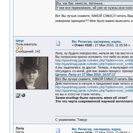
Ба, как Вас занесло, батенька...
У нее все переклинило, ей уже не нужны мои по
Вот Вы лучше скажите, КАКОЙ СМЫСЛ читать Ваши
неверном принципе?? Мне было важно выяснить ег
timyr
Re: Религия, эзотерика, наука.
Пользователь
«
Ответ #118 :
27 Мая 2010, 11:05:58 »
Сообщений: 141
Лилу, ну будьте повзрослее, нельзя же так вести се
Вы попросили кратко изложить что-либо из моих и
http://quantmag.ppole.ru/index.php?option=com_sm
http://quantmag.ppole.ru/index.php?option=com_sm
А вы зацепились за другое. Теперь, я вынужден о
обсуждать со мной, для вас важен процесс препира
Цитата: Лилу от 27 Мая 2010, 10:57:17
Вот Вы лучше скажите, КАКОЙ СМЫСЛ читать Ва
Действительно в начале я предложил вам читать в
http://quantmag.ppole.ru/index.php?option=com_sm
http://quantmag.ppole.ru/index.php?option=com_sm
но вы и этого не стали читать...
Зачем вообще было просить меня об этом?
Это что черта современной научной интеллиг
С уважением, Тимур
Лилу
Re: Религия, эзотерика, наука.
Гость
«
Ответ #119 :
27 Мая 2010, 11:08:53 »