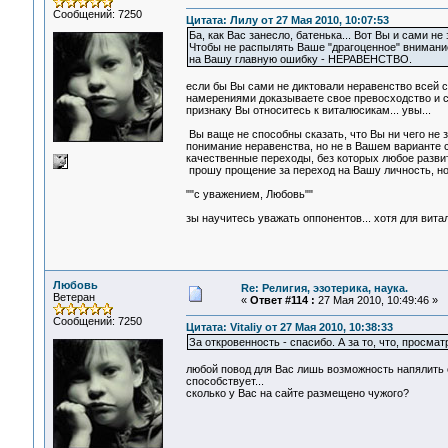
Сообщений: 7250
Цитата: Лилу от 27 Мая 2010, 10:07:53
Ба, как Вас занесло, батенька... Вот Вы и сами 
Чтобы не распылять Ваше "драгоценное" внимани
на Вашу главную ошибку - НЕРАВЕНСТВО.
если бы Вы сами не диктовали неравенство всей 
намерениями доказываете свое превосходство и св
признаку Вы относитесь к виталюсикам... увы...
Вы ваще не способны сказать, что Вы ни чего не з
понимание неравенства, но не в Вашем варианте 
качественные переходы, без которых любое развит
прошу прощение за переход на Вашу личность, но 
""с уважением, Любовь""
зы научитесь уважать оппонентов... хотя для вита
Любовь
Re: Религия, эзотерика, наука.
Ветеран
«
Ответ #114 :
27 Мая 2010, 10:49:46 »
Сообщений: 7250
Цитата: Vitaliy от 27 Мая 2010, 10:38:33
За откровенность - спасибо. А за то, что, просма
любой повод для Вас лишь возможность напялить
способствует...
сколько у Вас на сайте размещено чужого?