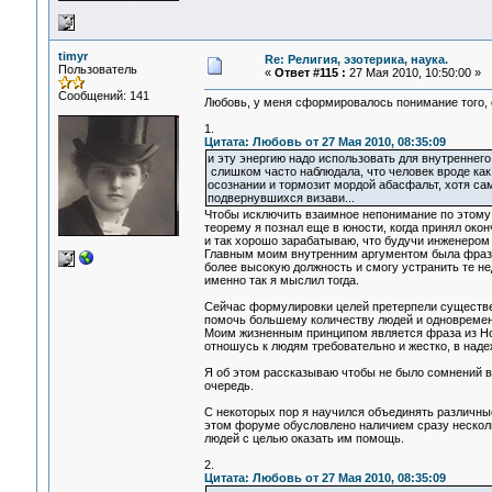
timyr
Re: Религия, эзотерика, наука.
Пользователь
«
Ответ #115 :
27 Мая 2010, 10:50:00 »
Сообщений: 141
Любовь, у меня сформировалось понимание того, о
1.
Цитата: Любовь от 27 Мая 2010, 08:35:09
и эту энергию надо использовать для внутреннего 
слишком часто наблюдала, что человек вроде как
осознании и тормозит мордой абасфальт, хотя сам
подвернувшихся визави...
Чтобы исключить взаимное непонимание по этому 
теорему я познал еще в юности, когда принял окон
и так хорошо зарабатываю, что будучи инженером
Главным моим внутренним аргументом была фраза:
более высокую должность и смогу устранить те н
именно так я мыслил тогда.
Сейчас формулировки целей претерпели существен
помочь большему количеству людей и одновремен
Моим жизненным принципом является фраза из Ново
отношусь к людям требовательно и жестко, в надеж
Я об этом рассказываю чтобы не было сомнений 
очередь.
С некоторых пор я научился объединять различные
этом форуме обусловлено наличием сразу несколь
людей с целью оказать им помощь.
2.
Цитата: Любовь от 27 Мая 2010, 08:35:09