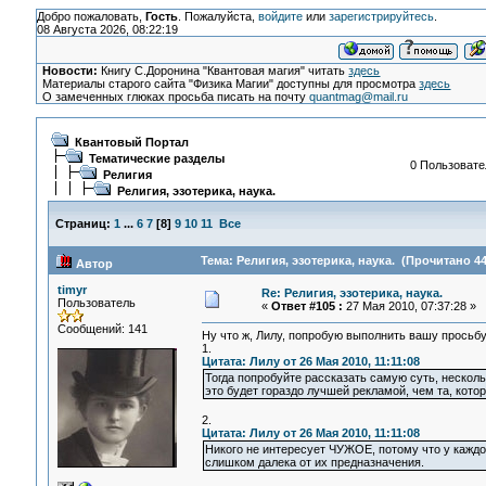
Добро пожаловать,
Гость
. Пожалуйста,
войдите
или
зарегистрируйтесь
.
08 Августа 2026, 08:22:19
Новости:
Книгу С.Доронина "Квантовая магия" читать
здесь
Материалы старого сайта "Физика Магии" доступны для просмотра
здесь
О замеченных глюках просьба писать на почту
quantmag@mail.ru
Квантовый Портал
Тематические разделы
0 Пользовател
Религия
Религия, эзотерика, наука.
Страниц:
1
...
6
7
[
8
]
9
10
11
Все
Тема: Религия, эзотерика, наука. (Прочитано 44
Автор
timyr
Re: Религия, эзотерика, наука.
Пользователь
«
Ответ #105 :
27 Мая 2010, 07:37:28 »
Сообщений: 141
Ну что ж, Лилу, попробую выполнить вашу просьб
1.
Цитата: Лилу от 26 Мая 2010, 11:11:08
Тогда попробуйте рассказать самую суть, нескол
это будет гораздо лучшей рекламой, чем та, кото
2.
Цитата: Лилу от 26 Мая 2010, 11:11:08
Никого не интересует ЧУЖОЕ, потому что у каждо
слишком далека от их предназначения.