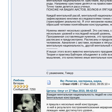
ментальные национальности: христиане, мусульма
роды. Например христиане делятся на православных
Точно также делится раса ученых.
ПОХОЖЕ НА ВАШИХ АИСТОВ, ВОЛКОВ И ЛЯГУШ
Каждой ментальной расой, ментальной националь
зафиксировано многими исследователями тонких пл
(трансерфинг реальности). Я этот механизм назва
обросший четкими понятийными конструкциями, не 
Нумены имеют несколько уровней. Это система, с
нескольких уровней и последний низший уровень, 
Программная составляющая нуменов, это программ
расписано и предусмотрено. Расписаны и предус
человеком. Ааналогия с аистами, волками и лягу
ментальную национальность, другой ментальный я
-----------
И выше этого всего животно ментального праздник
Теория и практика Байтерек объединяет в себе все
мышление, это качественно иные ментальные конс
С уважением, Тимур
Любовь
Re: Религия, эзотерика, наука.
Ветеран
«
Ответ #109 :
27 Мая 2010, 09:05:10 »
Сообщений: 7250
Цитата: timyr от 27 Мая 2010, 08:42:53
Каждая ментальная национальность людей не спо
ментальные конструкции.
я пришла к несколько иной конструкции...
в ней в результате построения/освоения иерархи
лежащих ниже достигнутого уровня...