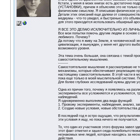
Кстати, у меня в моих книгах есть достаточно
(УСТАНОВКИ), причем я объясняю это не только с
физическим смыслом. Я описываю физическое уст
Детали этих описаний еще далеки от совершенства,
медиумы - что-то увидел, и быстренько это объяви
для этого приходится использовать обширный арс
Я ВСЕ ЭТО ДЕЛАЮ ИСКЛЮЧИТЕЛЬНО ИЗ ЛИЧН
Все мои попытки помочь другим людям в основе с
любимого. Почему?
Да потому что я живу на Земле, в человеческой з
цивилизации, я вынужден, у меня нет другого выбо
возможного уровня.
Эта тема очень большая, она связана с темой про
самостоятельному мышлению.
--------
Самостоятельное мышление я рассматриваю не тол
механизмы, которые обеспечивают реализацию пр
настоящему самостоятельными. В этой части в мои
пока еще только в моей мыслительной системе. По
Для более глубоких исследований нужны другие ус
Одна из причин того, почему я появляюсь на разл
эксперименты все усложняются и усложняются, тр
наблюдений.
Я одновременно выполняю два вида функций:
1. Провожу эксперименты, наблюдения, анализ, за
2. Создаю новые условия, новые обстоятельства 
В последний год я остро ощущаю, что результати
эти условия я ищу, но пока ничего не получается.
То, что один из участников этого форума завел зд
этот факт отметил и зашел сюда полюбопытствоват
незнакомых мне людей, которые находясь за неск
действия.