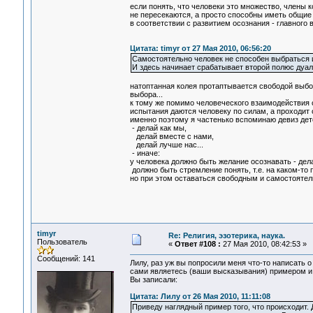
если понять, что человеки это множество, члены 
не пересекаются, а просто способны иметь общие
в соответствии с развитием осознания - главного 
Цитата: timyr от 27 Мая 2010, 06:56:20
Самостоятельно человек не способен выбраться и
И здесь начинает срабатывает второй полюс дуал
натоптанная колея протаптывается свободой выбора
выбора...
к тому же помимо человеческого взаимодействия 
испытания даются человеку по силам, а проходит 
именно поэтому я частенько вспоминаю девиз детс
- делай как мы,
делай вместе с нами,
делай лучше нас...
- иначе:
у человека должно быть желание осознавать - дела
должно быть стремление понять, т.е. на каком-то
но при этом оставаться свободным и самостоятел
timyr
Re: Религия, эзотерика, наука.
Пользователь
«
Ответ #108 :
27 Мая 2010, 08:42:53 »
Сообщений: 141
Лилу, раз уж вы попросили меня что-то написать о 
сами являетесь (ваши высказывания) примером и
Вы записали:
Цитата: Лилу от 26 Мая 2010, 11:11:08
Приведу наглядный пример того, что происходит. 