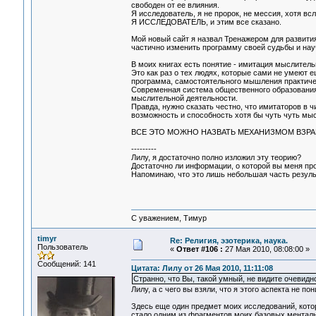
свободен от ее влияния.
Я исследователь, я не пророк, не мессия, хотя вс
Я ИССЛЕДОВАТЕЛЬ, и этим все сказано.
Мой новый сайт я назвал Тренажером для развити
частично изменить программу своей судьбы и нау
В моих книгах есть понятие - имитация мыслитель
Это как раз о тех людях, которые сами не умеют 
программа, самостоятельного мышления практич
Современная система общественного образования
мыслительной деятельности.
Правда, нужно сказать честно, что имитаторов в 
возможность и способность хотя бы чуть чуть мы
ВСЕ ЭТО МОЖНО НАЗВАТЬ МЕХАНИЗМОМ ВЗР
---------
Лилу, я достаточно полно изложил эту теорию?
Достаточно ли информации, о которой вы меня пр
Напоминаю, что это лишь небольшая часть результ
С уважением, Тимур
timyr
Re: Религия, эзотерика, наука.
Пользователь
«
Ответ #106 :
27 Мая 2010, 08:08:00 »
Сообщений: 141
Цитата: Лилу от 26 Мая 2010, 11:11:08
Странно, что Вы, такой умный, не видите очеви
Лилу, а с чего вы взяли, что я этого аспекта не п
Здесь еще один предмет моих исследований, котор
стало одним из фрагментов моих базовых менталь