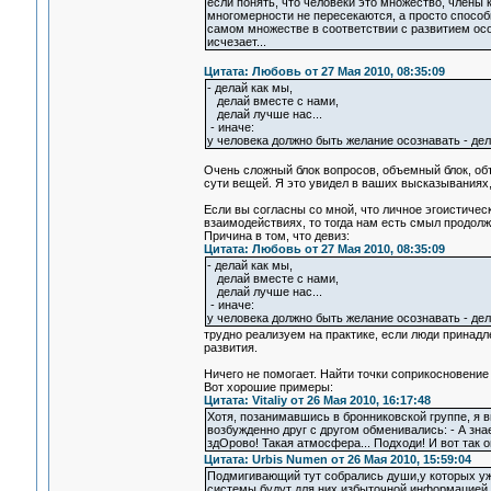
если понять, что человеки это множество, члены 
многомерности не пересекаются, а просто способ
самом множестве в соответствии с развитием осо
исчезает...
Цитата: Любовь от 27 Мая 2010, 08:35:09
- делай как мы,
делай вместе с нами,
делай лучше нас...
- иначе:
у человека должно быть желание осознавать - дел
Очень сложный блок вопросов, объемный блок, об
сути вещей. Я это увидел в ваших высказываниях,
Если вы согласны со мной, что личное эгоистичес
взаимодействиях, то тогда нам есть смыл продолж
Причина в том, что девиз:
Цитата: Любовь от 27 Мая 2010, 08:35:09
- делай как мы,
делай вместе с нами,
делай лучше нас...
- иначе:
у человека должно быть желание осознавать - дел
трудно реализуем на практике, если люди принад
развития.
Ничего не помогает. Найти точки соприкосновени
Вот хорошие примеры:
Цитата: Vitaliy от 26 Мая 2010, 16:17:48
Хотя, позанимавшись в бронниковской группе, я в
возбужденно друг с другом обменивались: - А знаеш
здОрово! Такая атмосфера... Подходи! И вот так о
Цитата: Urbis Numen от 26 Мая 2010, 15:59:04
Подмигивающий тут собрались души,у которых уж
системы будут для них избыточной информацией.