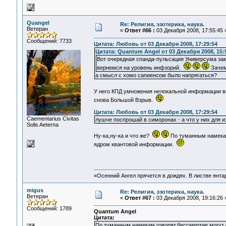
Quangel
Re: Религия, эзотерика, наука.
Ветеран
«
Ответ #66 :
03 Декабря 2008, 17:55:45 
Сообщений: 7733
Цитата: Любовь от 03 Декабря 2008, 17:29:54
Цитата: Quantum Angel от 03 Декабря 2008, 15:
Вот очередная спанда-пульсация Универсума зак
вернемся на уровень инфзорий.
Зачем
а смысл с хомо сапиенсом было напрягаться?
У него КПД умножения нелокальной информации
снова Большой Взрыв.
Цитата: Любовь от 03 Декабря 2008, 17:29:54
Сaementarius Civitas
лушче поспрошай в симоронах - а что у них для и
Solis Aeterna
Ну-ка,ну-ка и что же?
По туманным намекам 
ядром квантовой информации.
«Осенний Ангел прячется в дождях. В листве янтарн
migus
Re: Религия, эзотерика, наука.
Ветеран
«
Ответ #67 :
03 Декабря 2008, 19:16:26 
Сообщений: 1789
Quantum Angel
Цитата:
По туманным намекам говорят,бессмертие могут 