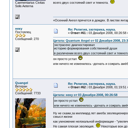
Сaementarius Civitas
всего двух состояний свет и темнота.
Solis Aeterna
«Осенний Ангел прячется в дождях. В листве янтарн
неку
Re: Религия, эзотерика, наука.
Постоялец
«
Ответ #61 :
03 Декабря 2008, 00:26:58 
Сообщений: 270
Цитата: Quantum Angel от 02 Декабря 2008, 23:3
экстрасенс диагностировал
историю формирования собственной души
в различении всего двух состояний свет и темно
он просто устал
или ничего не изменилось -догнать и сожрать ам
Quangel
Re: Религия, эзотерика, наука.
Ветеран
«
Ответ #62 :
03 Декабря 2008, 01:19:51 
Сообщений: 7733
Цитата: неку от 03 Декабря 2008, 00:26:58
он просто устал
или ничего не изменилось -догнать и сожрать ам
Ну не скажи,за миллиард лет амеба эволюционир
смысл жизни
как умножение нелокальной информации - "увелич
Не самая плохая эволюция.
Некоторые вон до 