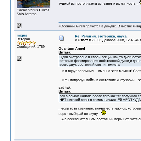
тушкой из протоплазмы исчезнет и их личность...
Сaementarius Civitas
Solis Aeterna
«Осенний Ангел прячется в дождях. В листве янтарн
migus
Re: Религия, эзотерика, наука.
Ветеран
«
Ответ #63 :
03 Декабря 2008, 12:48:46 
Сообщений: 1789
Quantum Angel
Цитата:
Один экстрасенс в своей лекции как то диагности
историю формирования собственной души,и дошел
всего двух состояний свет и темнота.
... и я вдруг вспомнил ... именно этот момент! Све
... и ты попробуй войти в состояние инфузории...
sadhak
Цитата:
Как в самом начале,после того,как "я" получило
НЕТ никакой веры в самом начале. Ей НЕОТКУДА 
...если есть сознание, значит есть крючок, который
вере - выбирай по вкусу.
А в бессознательном состоянии веры нет, хотя о