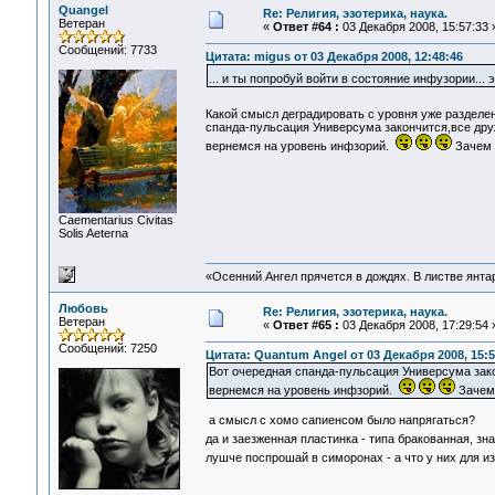
Quangel
Re: Религия, эзотерика, наука.
Ветеран
«
Ответ #64 :
03 Декабря 2008, 15:57:33 
Сообщений: 7733
Цитата: migus от 03 Декабря 2008, 12:48:46
... и ты попробуй войти в состояние инфузории..
Какой смысл деградировать с уровня уже разделе
спанда-пульсация Универсума закончится,все дру
вернемся на уровень инфзорий.
Зачем 
Сaementarius Civitas
Solis Aeterna
«Осенний Ангел прячется в дождях. В листве янтарн
Любовь
Re: Религия, эзотерика, наука.
Ветеран
«
Ответ #65 :
03 Декабря 2008, 17:29:54 
Сообщений: 7250
Цитата: Quantum Angel от 03 Декабря 2008, 15:5
Вот очередная спанда-пульсация Универсума зак
вернемся на уровень инфзорий.
Зачем 
а смысл с хомо сапиенсом было напрягаться?
да и заезженная пластинка - типа бракованная, зна
лушче поспрошай в симоронах - а что у них для и