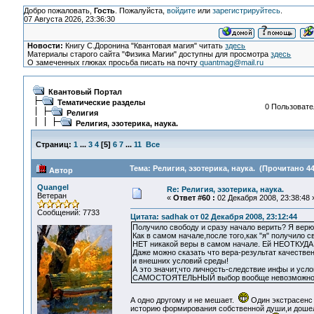
Добро пожаловать,
Гость
. Пожалуйста,
войдите
или
зарегистрируйтесь
.
07 Августа 2026, 23:36:30
Новости:
Книгу С.Доронина "Квантовая магия" читать
здесь
Материалы старого сайта "Физика Магии" доступны для просмотра
здесь
О замеченных глюках просьба писать на почту
quantmag@mail.ru
Квантовый Портал
Тематические разделы
0 Пользовател
Религия
Религия, эзотерика, наука.
Страниц:
1
...
3
4
[
5
]
6
7
...
11
Все
Тема: Религия, эзотерика, наука. (Прочитано 44
Автор
Quangel
Re: Религия, эзотерика, наука.
Ветеран
«
Ответ #60 :
02 Декабря 2008, 23:38:48 
Сообщений: 7733
Цитата: sadhak от 02 Декабря 2008, 23:12:44
Получило свободу и сразу начало верить? Я верю! 
Как в самом начале,после того,как "я" получило
НЕТ никакой веры в самом начале. Ей НЕОТКУДА 
Даже можно сказать что вера-результат качестве
и внешних условий среды!
А это значит,что личность-следствие инфы и усло
САМОСТОЯТЕЛЬНЫЙ выбор вообще невозможно
А одно другому и не мешает.
Один экстрасенс 
историю формирования собственной души,и дошел