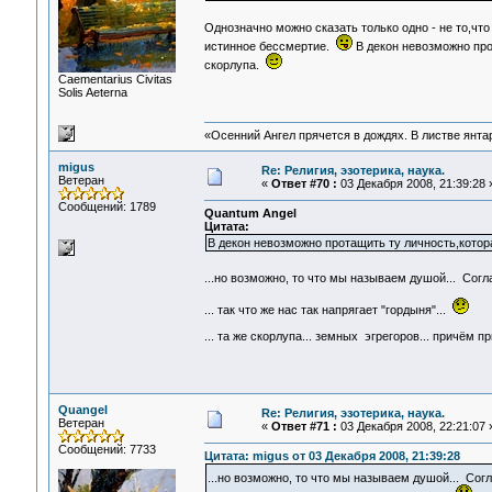
Однозначно можно сказать только одно - не то,чт
истинное бессмертие.
В декон невозможно про
скорлупа.
Сaementarius Civitas
Solis Aeterna
«Осенний Ангел прячется в дождях. В листве янтарн
migus
Re: Религия, эзотерика, наука.
Ветеран
«
Ответ #70 :
03 Декабря 2008, 21:39:28 
Сообщений: 1789
Quantum Angel
Цитата:
В декон невозможно протащить ту личность,котор
...но возможно, то что мы называем душой... Сог
... так что же нас так напрягает "гордыня"...
... та же скорлупа... земных эгрегоров... причём
Quangel
Re: Религия, эзотерика, наука.
Ветеран
«
Ответ #71 :
03 Декабря 2008, 22:21:07 
Сообщений: 7733
Цитата: migus от 03 Декабря 2008, 21:39:28
...но возможно, то что мы называем душой... Сог