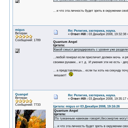
... и что эта личность будет зреть в окружении сво
migus
Re: Религия, эзотерика, наука.
Ветеран
«
Ответ #68 :
03 Декабря 2008, 19:32:38 
Сообщений: 1789
Quantum Angel
Цитата:
Какой смысл деградировать с уровня уже раздел
...любой генерал если приспичит должен мочь и ряд
своими руками... и т. д. И умения эти не есть -
... а представляешь... если ты хоть на секунду по
мешает!
Quangel
Re: Религия, эзотерика, наука.
Ветеран
«
Ответ #69 :
03 Декабря 2008, 19:35:17 
Сообщений: 7733
Цитата: migus от 03 Декабря 2008, 19:16:26
Quantum Angel
Цитата:
По туманным намекам говорят,бессмертие могут 
... и что эта личность будет зреть в окружении сво