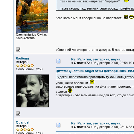
... так что же нас так напрягает "гордыня"...
... та же скорлупа... земных эгрегоров... причё
Кого-кого,а меня совершенно не напрягает.
Сaementarius Civitas
Solis Aeterna
«Осенний Ангел прячется в дождях. В листве янтарн
Любовь
Re: Религия, эзотерика, наука.
Ветеран
«
Ответ #72 :
03 Декабря 2008, 22:54:10 
Сообщений: 7250
Цитата: Quantum Angel от 03 Декабря 2008, 19:3
В декон невозможно протащить ту личность,котор
упсс, какие оболочки
декогерирование создает на физ плане проекцию т
в декон
а эгрегоры - это мамки-няньки для тех, кто до сам
Quangel
Re: Религия, эзотерика, наука.
Ветеран
«
Ответ #73 :
03 Декабря 2008, 23:16:38 
Сообщений: 7733