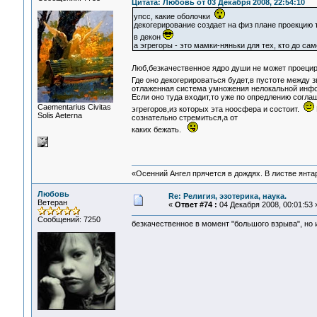
Цитата: Любовь от 03 Декабря 2008, 22:54:10
упсс, какие оболочки
декогерирование создает на физ плане проекцию т
в декон
а эгрегоры - это мамки-няньки для тех, кто до сам
Люб,безкачественное ядро души не может проецир
Где оно декогерироваться будет,в пустоте между
отлаженная система умножения нелокальной инф
Если оно туда входит,то уже по опредлению согла
Сaementarius Civitas
эгрегоров,из которых эта ноосфера и состоит.
Solis Aeterna
сознательно стремиться,а от
каких бежать.
«Осенний Ангел прячется в дождях. В листве янтарн
Любовь
Re: Религия, эзотерика, наука.
Ветеран
«
Ответ #74 :
04 Декабря 2008, 00:01:53 
Сообщений: 7250
безкачественное в момент "большого взрыва", но и