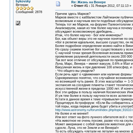
bykovsky
Re: Жизнь на Венере
Ветеран
«
Ответ #1 :
31 Января 2012, 07:11:13 »
Сообщений: 2878
Причем здесь Марков?
Марков вместе с каббалистом Лайтманом публично
возможным и научным вести подобные обсуждени
Теперь тот же Марков, на форуме Палеонтологии 
Анализируем, какая из тем более научна и почем
обсуждают всевозможную дребедень...
Итак, что более научно - Бог или инженеры?
Бог, как объект веры это не научное понятие по о
«бог в религии идеальное, высшее существо, он 
Более подробное определение можно найти в Викип
Но сразу скажем понятие бог существовало у всех
С научной точки зрения Вселенная возникла приме
проявление разумной деятельности около 200 000 
Так вот мое отличие от обсуждения по приведенно
Луна, Марс, Венера – имеют вакуум, 0.6% и 95ат и
Вакуумная жизнь и при давление 100 атмосфер, и 
- Что общего вы увидели?
Если речь идет о «движении» или наличие формы то
Одновременно понятно, что случайное возникнов
но возникшей чуть ранее. В этих масштабах +- 1-3
экспансия на соседние планеты станет техническ
искусственной жизни в пределах 1000 лет. И конеч
Все эти цифры в пользу наличия Космических Инж
И уж тем более в пользу научности всех аспектов 
Кстати в данное время к теме «привыкли» пример
Процитирую Астрофорум: «Если Вы собираетесь и 
той поры, когда первая дюна будет убита и употр
http://www.astronomy.ru/forum/index.php/topic,91610.
Не более и не менее!!
Или вот ответ на фото лунного обитателя всё с то
«На животное не очень похоже, разве что на скуль
Может американе с собой привезли животное для 
сдохло. Луна, это не Земля и не Венера!»
То есть обсуждать «летали не летали» на многих 