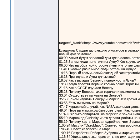
target="_blank">https://www.youtube.com/watch?v
Владимир Сурдин дал лекцию о космосе в рамках п
новый дом землян?
00:00​ Каким будет запасной дом для человечеств
01:25​ Зачем люди полетели на Луну? Кто круче: 
06:06​ Что на обратной стороне Луны и что там де
11:40​ Сколько раз в мире люди летали на Луну?
14:13​ Первый космический складной электромоб
16:18​ Пригодна ли Луна для жизни?
18:57​ Как выглядит Земля с поверхности Луны?
19:39​ Когда полетят первые космические туристы 
21:18​ Как в СССР изучали Венеру
25:28​ Почему Венера такая горячая и возможна л
33:04​ Существует ли жизнь на Венере?
35:53​ Зачем изучать Венеру и Марс? Чем грозит 
43:56​ Есть ли жизнь на Марсе?
47:47​ Курьезный случай: как NASA экономит день
49:04​ Первый марсоход был советским. Как искал
51:49​ Сколько аппаратов на Марсе? И зачем Китай
55:10​ Марсоход Сuriosity и что делают роботы на
58:19​ Почему карты Марса подробнее, чем Земли
1:05:24​ Миссия "ЭкзоМарс". Совместный российс
1:06:49​ Полет человека на Марс
1:09:16​ Разработки Роберта Зубрина и марсианс
1:16:34​ Уникальные эксперименты по имитации п