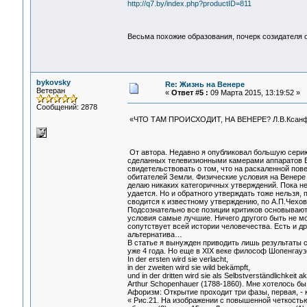
http://q7.by/index.php?productID=811
Весьма похожие образования, почерк созидателя
bykovsky
Re: Жизнь на Венере
Ветеран
«
Ответ #5 :
09 Марта 2015, 13:19:52 »
Сообщений: 2878
«ЧТО ТАМ ПРОИСХОДИТ, НА ВЕНЕРЕ? Л.В.Ксан
От автора. Недавно я опубликовал большую серию
сделанных телевизионными камерами аппаратов В
свидетельствовать о том, что на раскаленной пове
обитателей Земли. Физические условия на Венере
делаю никаких категоричных утверждений. Пока не
удается. Но и обратного утверждать тоже нельзя, 
сводится к известному утверждению, по А.П.Чехову
Подсознательно все позиции критиков основываю
условия самые лучшие. Ничего другого быть не м
сопутствует всей истории человечества. Есть и д
альтернатива…
В статье я вынужден приводить лишь результаты 
уже 4 года. Но еще в XIX веке философ Шопенгауэр 
In der ersten wird sie verlacht,
in der zweiten wird sie wild bekämpft,
und in der dritten wird sie als Selbstverständlichkeit ak
Arthur Schopenhauer (1788-1860). Мне хотелось бы 
Афоризм: Открытие проходит три фазы, первая, - ка
« Рис.21. На изображении с повышенной четкость