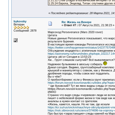
1:21:22​ Crew Dragon и космический интернет от 
1:25:24​ Европа, Энцелад, Титан: спутники других
«
Последнее редактирование: 28 Марта 2021, 14:
bykovsky
Re: Жизнь на Венере
Ветеран
«
Ответ #7 :
07 Августа 2021, 21:38:23 »
Сообщений: 2878
Марсоход Perseverance (Mars 2020 rover)
Цитата
Новые данные Perseverance показывают, что марсо
результате бурения.
В настоящее время команды Perseverance исслед
https://twitter.com/haygenwarren/status/1423775704
Обсуждение инцидента с атипичным поведением м
https://astronomy.ru/forum/index.php/topic,102217.14
Цитата: pkl от Сегодня в 13:53:23
Хм... Грунт слишком сыпучий? Всё вываливается?
Надежнее булыжники в авоську собирать
Думал сегодня. Видимо, грунтозаборный комплекс
крышкой и манипулятор с совком, как у Феникса.
дробления породы, чтобы совок мог подцепить.
Вы о чём?
О пробоотборнике: если у Феникса грунт прилипал
https://forum.novosti-kosmonavtiki.ru/index.php?topi
“ где буковский? Тут же явно видны следы от пол
hhttps://forum.novosti-kosmonavtiki.ru/index.php?top
ИМХО
Странно что видя следы «червяков» люди не всп
пишет о небелковой форме жизни в том виде как 
анализы а нужен контакт со зрителем.
«Жизнь, кажется, нашли. Но не там, где искали
https://icr.su/rus/onckm/nauchnye-otkrytiya/poiski-v
https://nsk.sibnovosti.ru/science/374696-na-voprosy
Про быстро «зарастающие» следы камней на Марсе