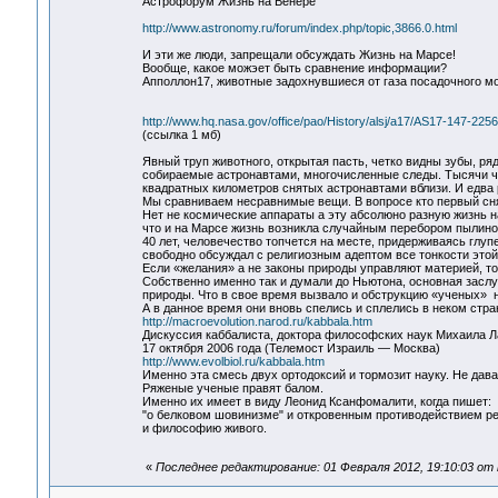
Астрофорум Жизнь на Венере
http://www.astronomy.ru/forum/index.php/topic,3866.0.html
И эти же люди, запрещали обсуждать Жизнь на Марсе!
Вообще, какое можэет быть сравнение информации?
Апполлон17, животные задохнувшиеся от газа посадочного мо
http://www.hq.nasa.gov/office/pao/History/alsj/a17/AS17-147-225
(ссылка 1 мб)
Явный труп животного, открытая пасть, четко видны зубы, р
собираемые астронавтами, многочисленные следы. Тысячи че
квадратных километров снятых астронавтами вблизи. И едва 
Мы сравниваем несравнимые вещи. В вопросе кто первый снял
Нет не космические аппараты а эту абсолюно разную жизнь на
что и на Марсе жизнь возникла случайным перебором пылинок
40 лет, человечество топчется на месте, придерживаясь глуп
свободно обсуждал с религиозным адептом все тонкости этой
Если «желания» а не законы природы управляют материей, то
Собственно именно так и думали до Ньютона, основная заслуга
природы. Что в свое время вызвало и обструкцию «ученых» 
А в данное время они вновь спелись и сплелись в неком стран
http://macroevolution.narod.ru/kabbala.htm
Дискуссия каббалиста, доктора философских наук Михаила 
17 октября 2006 года (Телемост Израиль — Москва)
http://www.evolbiol.ru/kabbala.htm
Именно эта смесь двух ортодоксий и тормозит науку. Не дава
Ряженые ученые правят балом.
Именно их имеет в виду Леонид Ксанфомалити, когда пишет:
"о белковом шовинизме" и откровенным противодействием ре
и философию живого.
«
Последнее редактирование: 01 Февраля 2012, 19:10:03 от