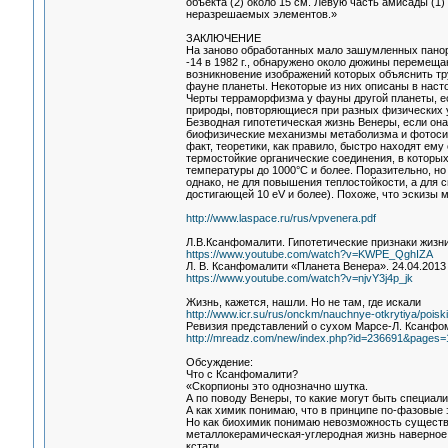
объекта (2) около 15 см. Левую часть амисады (1
неразрешаемых элементов.»
ЗАКЛЮЧЕНИЕ
На заново обработанных мало зашумленных панора
-14 в 1982 г., обнаружено около дюжины перемещ
возникновение изображений которых объяснить тру
фауне планеты. Некоторые из них описаны в наст
Черты терраморфизма у фауны другой планеты, ес
природы, повторяющиеся при разных физических у
Безводная гипотетическая жизнь Венеры, если она
биофизические механизмы метаболизма и фотосинт
факт, теоретики, как правило, быстро находят ем
термостойкие органические соединения, в которы
температуры до 1000°С и более. Поразительно, н
однако, не для повышения теплостойкости, а для 
достигающей 10 eV и более). Похоже, что эскизы
http://www.laspace.ru/rus/vpvenera.pdf
Л.В.Ксанфомалити. Гипотетические признаки жизни
https://www.youtube.com/watch?v=KWPE_QghIZA
Л. В. Ксанфомалити «Планета Венера». 24.04.201
https://www.youtube.com/watch?v=njvY3j4p_jk
Жизнь, кажется, нашли. Но не там, где искали
http://www.icr.su/rus/onckm/nauchnye-otkrytiya/pois
Ревизия представлений о сухом Марсе-Л. Ксанфом
http://mreadz.com/new/index.php?id=236691&pages=
Обсуждение:
Что с Ксанфомалити?
«Скорпионы это однозначно шутка.
А по поводу Венеры, то какие могут быть специал
А как химик понимаю, что в принципе по-фазовые
Но как биохимик понимаю невозможность существо
металлокерамическая-углеродная жизнь наверное 
кстати.