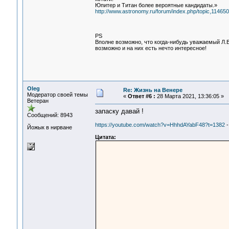
Юпитер и Титан более вероятные кандидаты.»
http://www.astronomy.ru/forum/index.php/topic,114650
PS
Вполне возможно, что когда-нибудь уважаемый Л.
возможно и на них есть нечто интересное!
Oleg
Re: Жизнь на Венере
Модератор своей темы
«
Ответ #6 :
28 Марта 2021, 13:36:05 »
Ветеран
запаску давай !
Сообщений: 8943
https://youtube.com/watch?v=HhhdAYabF48?t=1382
-
Йожык в нирване
Цитата: