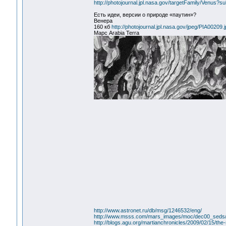
http://photojournal.jpl.nasa.gov/targetFamily/Venu
Есть идеи, версии о природе «паутин»?
Венера
160 кб
http://photojournal.jpl.nasa.gov/jpeg/PIA00209.
Марс Arabia Terra
http://www.astronet.ru/db/msg/1246532/eng/
http://www.msss.com/mars_images/moc/dec00_seds
http://blogs.agu.org/martianchronicles/2009/02/15/th