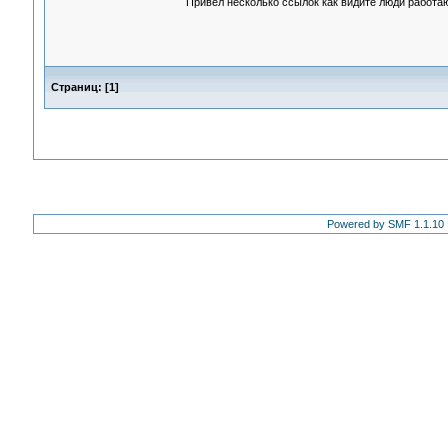
Привел несколько ссылок как видите люди работаю
Страниц:
[
1
]
Powered by SMF 1.1.10