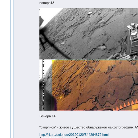
венера13
Венера 14
"скорпион" - живое существо обнаруженое на фотографиях А
http://ria.ru/science/20120120/544264872.html