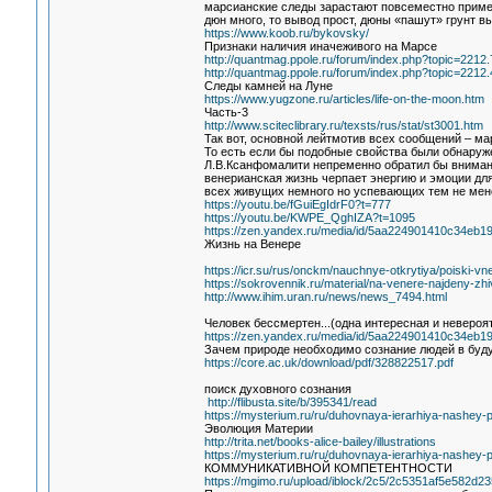
марсианские следы зарастают повсеместно пример
дюн много, то вывод прост, дюны «пашут» грунт в
https://www.koob.ru/bykovsky/
Признаки наличия иначеживого на Марсе
http://quantmag.ppole.ru/forum/index.php?topic=2212.
http://quantmag.ppole.ru/forum/index.php?topic=2212.
Следы камней на Луне
https://www.yugzone.ru/articles/life-on-the-moon.htm
Часть-3
http://www.sciteclibrary.ru/texsts/rus/stat/st3001.htm
Так вот, основной лейтмотив всех сообщений – м
То есть если бы подобные свойства были обнару
Л.В.Ксанфомалити непременно обратил бы внимани
венерианская жизнь черпает энергию и эмоции дл
всех живущих немного но успевающих тем не мен
https://youtu.be/fGuiEgIdrF0?t=777
https://youtu.be/KWPE_QghIZA?t=1095
https://zen.yandex.ru/media/id/5aa224901410c34eb19f
Жизнь на Венере
https://icr.su/rus/onckm/nauchnye-otkrytiya/poiski-v
https://sokrovennik.ru/material/na-venere-najdeny-z
http://www.ihim.uran.ru/news/news_7494.html
Человек бессмертен...(одна интересная и невероя
https://zen.yandex.ru/media/id/5aa224901410c34eb19
Зачем природе необходимо сознание людей в бу
https://core.ac.uk/download/pdf/328822517.pdf
поиск духовного сознания
http://flibusta.site/b/395341/read
https://mysterium.ru/ru/duhovnaya-ierarhiya-nashey-p
Эволюция Материи
http://trita.net/books-alice-bailey/illustrations
https://mysterium.ru/ru/duhovnaya-ierarhiya-nashey-p
КОММУНИКАТИВНОЙ КОМПЕТЕНТНОСТИ
https://mgimo.ru/upload/iblock/2c5/2c5351af5e582d