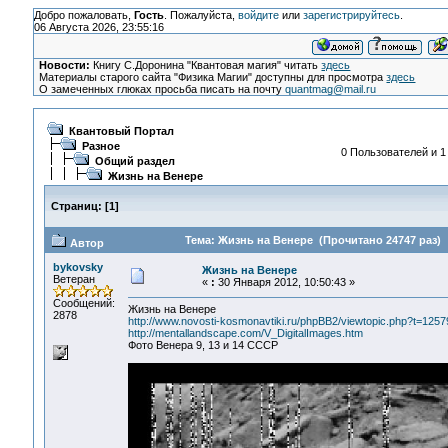
Добро пожаловать,
Гость
. Пожалуйста,
войдите
или
зарегистрируйтесь
.
06 Августа 2026, 23:55:16
Новости:
Книгу С.Доронина "Квантовая магия" читать
здесь
Материалы старого сайта "Физика Магии" доступны для просмотра
здесь
О замеченных глюках просьба писать на почту
quantmag@mail.ru
Квантовый Портал
Разное
0 Пользователей и 1 
Общий раздел
Жизнь на Венере
Страниц:
[
1
]
Тема: Жизнь на Венере (Прочитано 24747 раз)
Автор
bykovsky
Жизнь на Венере
Ветеран
«
:
30 Января 2012, 10:50:43 »
Сообщений:
Жизнь на Венере
2878
http://www.novosti-kosmonavtiki.ru/phpBB2/viewtopic.php?t=1257
http://mentallandscape.com/V_DigitalImages.htm
Фото Венера 9, 13 и 14 СССР