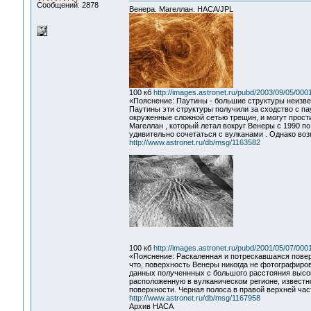
Сообщений: 2878
Венера. Магеллан. НАСА/JPL
100 кб
http://images.astronet.ru/pubd/2003/09/05/00
«Пояснение: Паутины - большие структуры неизве
Паутины эти структуры получили за сходство с па
окруженные сложной сетью трещин, и могут прост
Магеллан , который летал вокруг Венеры с 1990 п
удивительно сочетаться с вулканами . Однако во
http://www.astronet.ru/db/msg/1163582
100 кб
http://images.astronet.ru/pubd/2001/05/07/00
«Пояснение: Раскаленная и потрескавшаяся пове
что, поверхность Венеры никогда не фотографиро
данных полученнных с большого расстояния высо
расположенную в вулканическом регионе, известн
поверхности. Черная полоса в правой верхней част
http://www.astronet.ru/db/msg/1167958
Архив НАСА