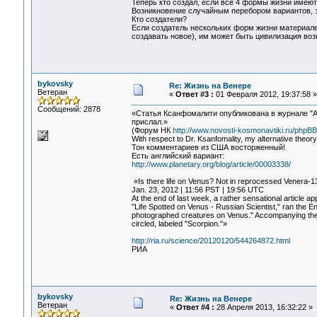
Теперь кто создал, если все 4 формы жизни имею
Возникновение случайным перебором вариантов, 
Кто создатели?
Если создатель нескольких форм жизни материален
создавать новое), им может быть цивилизация воз
bykovsky
Re: Жизнь на Венере
Ветеран
«
Ответ #3 :
01 Февраля 2012, 19:37:58 »
Сообщений: 2878
«Статья Ксанфомалити опубликована в журнале "Аст
прислал.»
(Форум НК
http://www.novosti-kosmonavtiki.ru/php
With respect to Dr. Ksanfomality, my alternative theory
Тон комментариев из США восторженный!
Есть английский вариант:
http://www.planetary.org/blog/article/00003338/
«Is there life on Venus? Not in reprocessed Venera-1
Jan. 23, 2012 | 11:56 PST | 19:56 UTC
At the end of last week, a rather sensational article 
"Life Spotted on Venus - Russian Scientist," ran the 
photographed creatures on Venus." Accompanying the ar
circled, labeled "Scorpion."»
http://ria.ru/science/20120120/544264872.html
РИА
bykovsky
Re: Жизнь на Венере
Ветеран
«
Ответ #4 :
28 Апреля 2013, 16:32:22 »