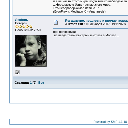
и я не часть этого мира, когда только наблюдаю за 
...Невозможно быть частью этого мира.
Это неопровержимая истина..."
(ErgoProxy, Meditatio XI - Anamnesis)
Любовь
Re: хамство, пошлость и прочие тривиа
Ветеран
«
Ответ #18 :
10 Декабря 2007, 19:19:02 »
Сообщений: 7250
про поисковики...
не везде такой быстрый инет как в Москве...
Страниц:
1
[
2
]
Все
Powered by SMF 1.1.10