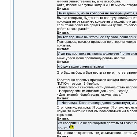
личная ответственность, а не всеобщая.
Хотя, известны случаи, когда к иным мирам старто
Цитата:
За ту границу,
из-за которой не возвращаются
,
Вы так говорите, будто кто-то вас туда силой гони
приходит не от каких-то конкретных людей, или дв
если такая повестка придёт вашим детям, то боюсь
робот-калека растёт.
Цитата:
До тех пор, пока вы этого нее сделали, ваши при
Повторяюсь, никаких призывов со стороны конкрет
призыва.
Цитата:
И до тех пор, пока вы пропагандируете "то, не зн
Боже упаси меня пропагандировать что-то!
Цитата:
я буду вашим личным врагом.
Это Ваш выбор, и Вам нести за него... ответствен
Касательно половых признаков анекдот вспомнился
"К.Г.Юнг говорит З.Фрейду:
- Ваша теория сексуальности должна стать непре
- Непреодолимым оплотом для чего? - Фрейд.
- Для грязной чёрной волны оккультизма!"
Цитата:
Неправда. Такая граница давно существует, и на
Это понятно, госпожа. Я о другом. Я о том, что е
науки, то никто не смог бы пользоваться им в св
терминов.
Цитата:
Их совершенно не приходится прятать от глаз "н
понять
.
Да, но они создают помехи, искажающие чисто нау
Цитата: