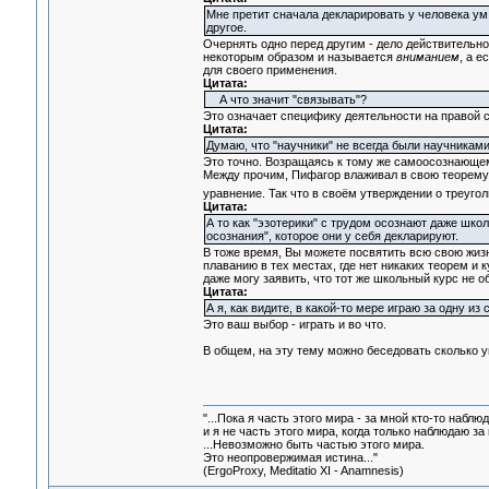
Мне претит сначала декларировать у человека ум, 
другое.
Очернять одно перед другим - дело действительно
некоторым образом и называется
вниманием
, а е
для своего применения.
Цитата:
А что значит "связывать"?
Это означает специфику деятельности на правой ст
Цитата:
Думаю, что "научники" не всегда были научниками
Это точно. Возращаясь к тому же самоосознающем
Между прочим, Пифагор влаживал в свою теорему 
уравнение. Так что в своём утверждении о треугол
Цитата:
А то как "эзотерики" с трудом осознают даже шко
осознания", которое они у себя декларируют.
В тоже время, Вы можете посвятить всю свою жизн
плаванию в тех местах, где нет никаких теорем и
даже могу заявить, что тот же школьный курс не 
Цитата:
А я, как видите, в какой-то мере играю за одну из 
Это ваш выбор - играть и во что.
В общем, на эту тему можно беседовать сколько уго
"...Пока я часть этого мира - за мной кто-то наблюд
и я не часть этого мира, когда только наблюдаю за 
...Невозможно быть частью этого мира.
Это неопровержимая истина..."
(ErgoProxy, Meditatio XI - Anamnesis)