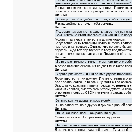
занимающий основное пространство Вселенной?
Теория эволюции - всего лишь теория. И если вы с
нашего возникновения нераскрытой, чем пытаться
Цитата:
Вы видите особую доблесть в том, чтобы шагнуть 
Я вижу доблесть в том, чтобы выжить.
Цитата:
Т.е. ваше намерение - махнуть известное на неи
Вам ничего не стоит поставить на кон
ВСЁ
в наде
Можно и так сказать, но есть и другие нюансы.
Безусловно, есть товарищи, которые готовы отпра
немного иная позиция. Считаю, что неплохо бы дл
парусом. А до тех пор глубоко в воду предпочитаю
порах - тоже дело желательное. Примерно об этом
Цитата:
И это у вас только оттого, что вы чувствуете се
А разве наличие осознания не даёт мне такое пра
Цитата:
В праве рисковать
ВСЁМ
во имя удовлетворения 
Любопытство тут ни причём. И ответственным я мо
всё человечество - это блаж. Да хотя бы за само
безусловно красивы и впечатляющи, но
нереаль
каждый человек, вместо того, чтобы думать о нек
ответственность за СВОИ поступки и давать себе в
Цитата:
Вы ни о ком не думаете, кроме себя.
Вы не поверите, но о других я думаю в равной степ
Цитата:
Наша, женская, цель - сохранение вида!
Очень похвально! Сохраняйте на здоровье!
Цитата:
Но смертельной опасностью для одиночек, а не дл
Дык никто ж не гонит туда всё стадо... Туда вооб