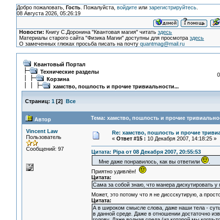
Добро пожаловать,
Гость
. Пожалуйста,
войдите
или
зарегистрируйтесь
.
08 Августа 2026, 05:26:19
Новости:
Книгу С.Доронина "Квантовая магия" читать
здесь
Материалы старого сайта "Физика Магии" доступны для просмотра
здесь
О замеченных глюках просьба писать на почту
quantmag@mail.ru
Квантовый Портал
Технические разделы
0
Корзина
хамство, пошлость и прочие тривиальности...
Страниц:
1
[
2
]
Все
Тема: хамство, пошлость и прочие тривиальнос
Автор
Vincent Law
Re: хамство, пошлость и прочие тривиа
Пользователь
«
Ответ #15 :
10 Декабря 2007, 14:18:25 »
Сообщений: 97
Цитата: Pipa от 08 Декабря 2007, 20:55:53
Мне даже понравилось, как вы ответили
.
Приятно удивлён!
Цитата:
Сама за собой знаю, что манера дискутировать у 
Может, это потому что я не диссскутирую, а прос
Цитата:
А в широком смысле слова, даже наши тела - су
в данной среде. Даже в отношении достаточно из
голову. Даже водная среда (из которой мы когда-т