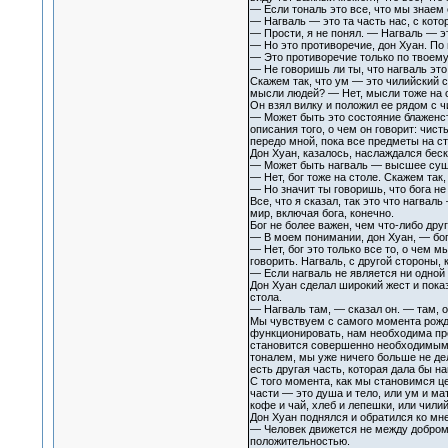
— Если тональ это все, что мы знаем 
— Нагваль — это та часть нас, с кото
— Прости, я не понял. — Нагваль — это
— Но это противоречие, дон Хуан. По
— Это противоречие только по твоему 
— Не говоришь ли ты, что нагваль это
Скажем так, что ум — это чилийский 
мысли людей? — Нет, мысли тоже на с
Он взял вилку и положил ее рядом с 
— Может быть это состояние блаженст
описания того, о чем он говорит: чист
передо мной, пока все предметы на ст
Дон Хуан, казалось, наслаждался беск
— Может быть нагваль — высшее суще
— Нет, бог тоже на столе. Скажем так
— Но значит ты говоришь, что бога не
Все, что я сказал, так это что нагвал
мир, включая бога, конечно.
Бог не более важен, чем что-либо дру
— В моем понимании, дон Хуан, — бог
— Нет, бог это только все то, о чем 
говорить. Нагваль, с другой стороны, 
— Если нагваль не является ни одной 
Дон Хуан сделал широкий жест и пока
стола.
— Нагваль там, — сказал он. — там, о
Мы чувствуем с самого момента рожде
функционировать, нам необходима про
становится совершенно необходимым д
тоналем, мы уже ничего больше не де
есть другая часть, которая дала бы н
С того момента, как мы становимся ц
части — это душа и тело, или ум и мат
кофе и чай, хлеб и лепешки, или чил
Дон Хуан поднялся и обратился ко мне
— Человек движется не между добром 
положительностью.