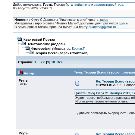
Добро пожаловать,
Гость
. Пожалуйста,
войдите
или
зарегистрируйтесь
.
06 Августа 2026, 22:48:39
Новости:
Книгу С.Доронина "Квантовая магия" читать
здесь
Материалы старого сайта "Физика Магии" доступны для просмотра
здесь
О замеченных глюках просьба писать на почту
quantmag@mail.ru
Квантовый Портал
Тематические разделы
Философия
(Модератор:
Корнак7
)
Теория Всего (версия толтеков)
Страниц:
1
...
7
8
[
9
]
10
Все
Тема: Теория Всего (версия толтеко
Автор
Ртуть
Re: Теория Всего (верс
Гость
«
Ответ #120 :
21 Ноября 
Цитата: Oleg.Ol от 21 Ноября 2012, 1
Ждем твоего небольшого рассказа об
И описание твоего личного опыта.
Давайте соблюдать очередность, снача
Ртуть
Re: Теория Всего (верс