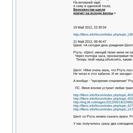
На вечерней заре
я сижу в одинокой тоске,
Белохвостая цапля
кричит на исходе весны
.»
19 Май 2012, 22:30:04
http://filens.info/forum/index.php/topic
21 Май 2012, 08:46:47
Шаня: «А сегодня день рождения Шелто
Ртуть: «Шелт, имоций твоих мене не над
Через полтора часа, просматривая тв
Теперь твой черед объяснять, каким о
Шелт: «Мне очень жаль, что Ртуть пос
Не читал я этот кабачок. И не заходил
А вообще - "прозрение-откровение" Ртут
ПС. Меня вполне устроит любая тракто
http://filens.info/forum/index.php/topic,40
http://filens.info/forum/index.php/topic,40
http://img.ii4.ru/images/2012/05/19/224
http://filens.info/forum/index.php/topic
http://filens.info/forum/index.php/topic,14.
Шелт со Ртуть можно сказать враги. Р
У нас получилось сразу два совпадени