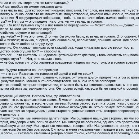
о нас и нашем мире, что же такое нагваль?
рой мы вообще не имеем никакого дела.
 та часть нас, для которой нет никакого описания. Нет слов, нет названий, нет чувств,
 моему мнению, если это не может быть почувствовано, описано или названо, то оно н
мнению. Я предупреждал тебя ранее, чтобы ты не пытался сбить самого себя с ног, ст
 ум? — Нет, ум — это предмет на столе, ум — это часть тоналя.
соус. Он взял бутылку соуса и поставил ее передо мной. — Может нагваль — душа? —
толе. Мысли как столовое серебро.
чилийским соусом и пепельницей.
ва, неба? — И не это тоже. Это, чем бы оно ни было, есть часть тоналя. Это, скаже
ый интеллект, психика, энергия, жизненная сила, бессмертие, принцип жизни. Для всего
оле не были собраны в одну кучу.
онечно. Он хихикал, потирал руки каждый раз, когда я называл другую вероятность.
ство, всемогущий бог? — спросил я.
, что бог — это скатерть. Он сделал шутливый жест для того, чтобы скомкать ее и пол
 существует? — Нет, я не сказал этого.
ь — не бог, потому что бог является предметом нашего личного тоналя и тоналя времен.
гое, будучи тоналем нашего времени.
 — это все. Разве мы не говорим об одной и той же вещи?
мы можем думать, поэтому, правильно говоря, он только другой предмет на этом остро
к услугам воина. Можно быть его свидетелем, но о нем нельзя поговорить.
из тех вещей, которые я перечислил, то может быть ты сможешь рассказать мне о его
зал на область за границами стола. Он провел рукой, как если бы ее тыльной сторон
кружающий остров. Нагваль там, где обитает сила.
ния, что есть две части нас самих. В момент рождения и некоторое время спустя мы 
тивоположная часть того, что мы имеем. Тональ отсутствует, и это дает нам с самог
ля нашего функционирования. Настолько необходимым, что он замутняет сияние нагв
лаем как только взращиваем наше старое ощущение неполноты, которое сопровождало 
ам цельность.
еликом тоналем, мы начинаем делать пары. Мы ощущаем наши две стороны, но мы все
ерия, или добро и зло, бог или дьявол. Мы никогда не осознаем, однако, что просто сп
ийский соус и горчицу. Мы странные животные, говорю тебе. Нас унесло в сторону, но
, как если бы он был оратором. Он ткнул в меня указательным пальцем и заставил св
и злом, — сказал он смешным риторическим тоном, хватая солонку и перечницу в обе