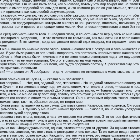
о «тональ» был общественным лицом. Термин, который сам я использовал с ним, чтобы
ыл продуктом. Он не мог быть всем, как он сказал, потому что мир вокруг нас не явля
ент не имеет под собой основы для него, и что намного ранее он уже отмечал, что не
ть и принимать как само собой разумеющееся.
сказал он. — я думаю, что это само по себе уже достаточная причина для того, чтоб
, он определенно ожидает замечаний или вопросов, но у меня их не было, однако же, 
вовал, что предупреждения, которыми он открыл наш разговор, являлись, возможно, д
рироваться и привести в порядок свои мысли. Фактически я чувствовал и знал без тени
на среднюю часть моего тела. Он поднял глаза, и ясность мысли вернулась ко мне мгн
овторил он медленно, — и это включает не только нас, как личности, но и все в нашем
 рождения. В тот момент, когда мы делаем первый вдох воздуха, мы вдыхаем также си
нием.
Очень важно понимание всего этого. Тональ начинается с рождения и заканчивается 
зал. Я уже было раскрыл рот, чтобы попросить его повторить неясные точки нашего раз
бность. Мои слова были тяжелыми, и я не имел никакого контроля над этим ощущени
ать ему, что не могу говорить. Он опять смотрел на мой живот.
я чувствую. Слова полились из меня, как будто прорвало плотину. Я рассказал ему, чт
ыли кристально ясными.
? — спросил он. Я сообразил тогда, что ясность не относилась к моим мыслям, а то
твои замечания не нужны, — сказал он и засмеялся.
ал вопросы? — Нет, нет, задавай, все, что хочешь. Но не давай отвлекаться своему 
н Хуан, что ты имеешь в виду под тем заявлением, что тональ это все, — сказал я пос
ональ является создателем мира? Дон Хуан почесал виски. — Тональ создает мир толь
его, и тем не менее он делает мир, потому что его функция состоит в том, чтобы суди
нивает его согласно своим тональным законам. Очень странным образом тональ являет
имает мир, так что, образно говоря, он творит мир.
ивая ритм пальцами на краю стула. Его глаза сияли. Казалось, они искрятся. Он усме
улыбаясь. — Слушаю, у меня нет никаких проблем, — сказал я, но не очень убежденн
 очертил рукой середину стола.
ершина этого стола, остров, и на этом острове мы имеем все. Этот остров фактическ
ас и есть коллективный тональ для всех нас в любое данное время, который мы можем
. — Взгляни, каждый стол имеет одни и те же очертания.
 из них. Индивидуально они, однако, отличаются один от другого. За одними столами
жны согласиться, что все столы в ресторане очень похожи. Та же самая вещь происхо
толы в этом ресторане похожи. Каждый стол, тем не менее, это индивидуальный случай,
 мы знаем о нас самих и о нашем мире, находится на острове тоналя. Понимаешь, о ч