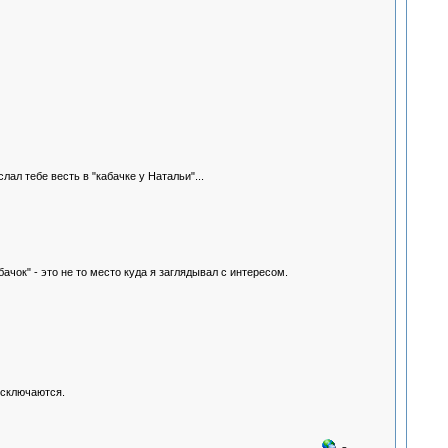
лал тебе весть в "кабачке у Натальи"...
бачок" - это не то место куда я заглядывал с интересом.
исключаются.