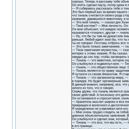
хорошо. Теперь я расскажу тебе объя
Он опять сделал паузу, потер щеки и 
— Я собираюсь рассказать тебе о тона
Это был первый раз за время нашего з
что тональ считается своего рода ст
название, дававшееся животному, в к
— Это мой тональ, — сказал дон Хуан,
— Твой костюм? — Моя личность. Он п
Он мне объяснил, что каждое челове
называется «тональ», другая — «нагва
— Ну, что бы ты там ни думал или знал
раньше. Любой идиот знал бы, что ты 
ты не говорил. Поэтому отбрось все т
— Это было только замечанием, — ска
— Твои замечания неуместны, — сказа
интерес к этому знанию. Я бы сказал,
ожидал до сих пор, чтобы заговорить о
— Тональ — это животное, которое охр
Он улыбнулся и подмигнул мне. — Теп
— тональ — это общественное лицо. О
— Тональ является по праву защитник
Я путался со своим блокнотом. Я стар
— Тональ — это организатор мира, — 
в порядок. Но будет чрезмерным заявля
В данный момент, например, все, что 
ничего из того, что я говорю.
Скажу далее, что тональ является хр
своих действий. А поскольку его деян
Он остановился и спросил меня, понял
— Хранитель мыслит широко и все пон
превращен в мелочного и деспотичног
Я определенно не улавливал нити его
— Мне очень трудно следить за тобой,
длинное объяснительное заявление. В
Он улыбнулся и сделал знак, который,
— Тональ — это все, что мы есть, — п
в его границы.