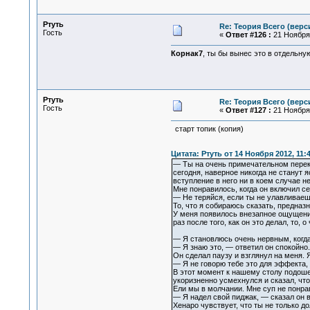
Ртуть
Re: Теория Всего (верс
Гость
«
Ответ #126 :
21 Ноября 
Корнак7
, ты бы вынес это в отдельну
Ртуть
Re: Теория Всего (верс
Гость
«
Ответ #127 :
21 Ноября 
старт топик (копия)
Цитата: Ртуть от 14 Ноября 2012, 11:
— Ты на очень примечательном перекр
сегодня, наверное никогда не станут 
вступление в него ни в коем случае н
Мне понравилось, когда он включил себ
— Не теряйся, если ты не улавливаешь
То, что я собираюсь сказать, предназн
У меня появилось внезапное ощущение
раз после того, как он это делал, то
— Я становлюсь очень нервным, когда
— Я знаю это, — ответил он спокойно
Он сделал паузу и взглянул на меня. 
— Я не говорю тебе это для эффекта,
В этот момент к нашему столу подошел
укоризненно усмехнулся и сказал, что
Ели мы в молчании. Мне суп не понрави
— Я надел свой пиджак, — сказал он в
Хенаро чувствует, что ты не только д