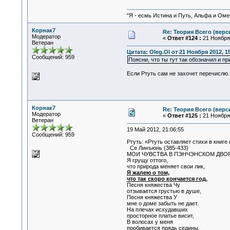
"Я - есмь Истина и Путь, Альфа и Омега
Корнак7
Re: Теория Всего (верс
Модератор
«
Ответ #124 :
21 Ноября 
Ветеран
Цитата: Oleg.Ol от 21 Ноября 2012, 15
Сообщений: 959
Поясни, что ты тут так обозначил и пр
Если Ртуть сам не захочет перечислю
Корнак7
Re: Теория Всего (верс
Модератор
«
Ответ #125 :
21 Ноября 
Ветеран
19 Май 2012, 21:06:55
Сообщений: 959
Ртуть: «Ртуть оставляет стихи в книге
Се Линъюнь (385-433)
МОИ ЧУВСТВА В ПЭНЧЭНСКОМ ДВОРЦ
Я грущу оттого,
что природа меняет свои лик,
Я жалею о том,
что так скоро кончается год.
Песня княжества Чу
отзывается грустью в душе,
Песня княжества У
мне о доме забыть не дает.
На плечах исхудавших
просторное платье висит,
В волосах у меня
пробивается прядь седины.