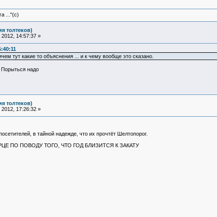
 ..."(с)
ия толтеков)
2012, 14:57:37 »
:40:11
ичем тут какие то объяснения ... и к чему вообще это сказано.
. Порыться надо
ия толтеков)
2012, 17:26:32 »
 посетителей, в тайной надежде, что их прочтёт Шелтопорог.
Е ПО ПОВОДУ ТОГО, ЧТО ГОД БЛИЗИТСЯ К ЗАКАТУ