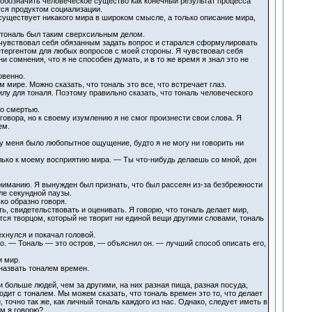
 обозначить человеческое существо как конечный результат процесса
ется продуктом социализации.
 существует никакого мира в широком смысле, а только описание мира,
ы тональ был таким сверхсильным делом.
я чувствовал себя обязанным задать вопрос и старался сформулировать
етергентом для любых вопросов с моей стороны. Я чувствовал себя
 сомнения, что я не способен думать, и в то же время я знал это не
овенно.
 мире. Можно сказать, что тональ это все, что встречает глаз.
лу для тоналя. Поэтому правильно сказать, что тональ человеческого
со смертью.
говора, но к своему изумлению я не смог произнести свои слова. Я
ем.
о у меня было любопытное ощущение, будто я не могу ни говорить ни
лько к моему восприятию мира. — Ты что-нибудь делаешь со мной, дон
вниманию. Я вынужден был признать, что был рассеян из-за безбрежности
ле секундной паузы.
ко образно говоря.
ть, свидетельствовать и оценивать. Я говорю, что тональ делает мир,
ся творцом, который не творит ни единой вещи другими словами, тональ
хнулся и покачал головой.
о. — Тональ — это остров, — объяснил он. — лучший способ описать его,
и мир.
 назвать тоналем времен.
 больше людей, чем за другими, на них разная пища, разная посуда,
дит с тоналем. Мы можем сказать, что тональ времен это то, что делает
 точно так же, как личный тональ каждого из нас. Однако, следует иметь в
ем я говорю?