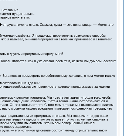
 нет знания.
е может существовать.
араясь понять это.
 Нет, душа тоже на столе. Скажем, душа — это пепельница. — Может это
м, бумажная салфетка. Я продолжал перечислять возможные способы
, что я называл, он нашел предмет на столе как противовес и ставил его
ожить с другими предметами передо мной.
 Тональ является, как я уже сказал, всем тем, из чего мы думаем, состоит
ве. Бога нельзя посмотреть по собственному желанию, о нем можно только
 местоположении. Где он?
ой очищал воображаемую поверхность, которая продолжалась за краями
являемся целиком нагвалем. Мы чувствуем затем, что для того, чтобы
о начала ощущение неполноты. Затем тональ начинает развиваться и
аля. Он захлестывает его. С того момента как мы становимся целиком
нас с момента нашего рождения и которое постоянно нам говорит, что
гда представляем их предметами тоналя. Мы говорим, что две наши
ариваем вещи на одном и том же острове, точно так же, как спаривать
 в своем безумии мы считаем, что имеем совершенный смысл.
ою голову задрожать.
 руки. — его истинное движение состоит между отрицательностью и