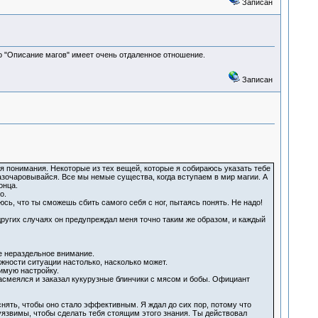
Записан
ро "Описание магов" имеет очень отдаленное отношение.
Записан
 понимания. Некоторые из тех вещей, которые я собираюсь указать тебе
разочаровывайся. Все мы немые существа, когда вступаем в мир магии. А
онца.
о.
юсь, что ты сможешь сбить самого себя с ног, пытаясь понять. Не надо!
ругих случаях он предупреждал меня точно таким же образом, и каждый
е нераздельное внимание.
жности ситуации настолько, насколько может.
имую настройку.
 засмеялся и заказал кукурузные блинчики с мясом и бобы. Официант
яснять, чтобы оно стало эффективным. Я ждал до сих пор, потому что
еуязвимы, чтобы сделать тебя стоящим этого знания. Ты действовал