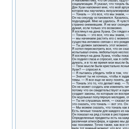
Я напомнил ему, что он сказал, будт
социализации. Я указал, что тональ б
Дон Хуан напомнил мне, что мой аргум
которое мы научились визуализирова
— Тональ — это все, что мы знаем, — 
Он на секунду остановился. Казалось
подходящий. Мне не удалось. Я чувст
странно онемевшим. Я не мог сконцент
думая, если только это возможно.
Я взглянул на дона Хуана. Он глядел 
— Тональ — это все, что мы знаем, — п
— мы начинаем растить его с момента
существа интимно связан с его рожде
— Ты должен запомнить этот момент. 
Я хотел пересмотреть все, что он ска
испытывал очень любопытную неспосо
Я взглянул на дона Хуана, чтобы показ
Он поднял глаза и спросил, как я себ
думать, и в то же время мои мысли б
— Твои мысли были кристально ясными
Хуан? — спросил я.
— Я пытаюсь убедить тебя в том, что 
— Значит ты не хочешь, чтобы я задав
темы. — Я все еще не могу понять, до
— Тональ это то, что делает мир. — Т
Он не может создать или изменить нич
потому что он свидетельствует и оце
создает законы, по которым он восприн
Он мурлыкал популярную мелодию, отб
— Ты не слушаешь меня, — сказал он 
это сказать, что тональ — вот это. Он
— Мы можем сказать, что тональ как в
Есть личные тонали для каждого из н
Он показал на ряд столов в ресторане
Определенные предметы есть на каждом
различная атмосфера, и однако мы дол
нас похожими. Точно также, как все с
виду тот важный момент, что все, что