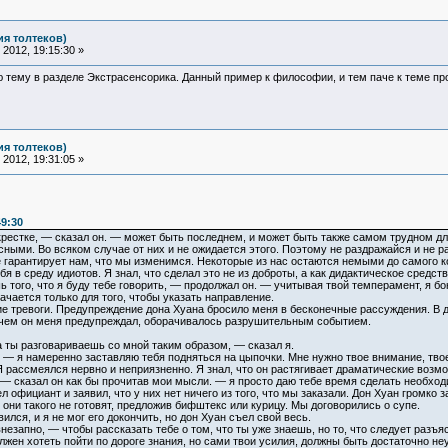
ия толтеков)
2012, 19:15:30 »
ю тему в разделе Экстрасенсорика. Данный пример к философии, и тем паче к теме п
ия толтеков)
2012, 19:31:05 »
49:30
естке, — сказал он. — может быть последнем, и может быть также самом трудном для
ясными. Во всяком случае от них и не ожидается этого. Поэтому не раздражайся и не 
е гарантирует нам, что мы изменимся. Некоторые из нас остаются немыми до самого к
я в среду идиотов. Я знал, что сделал это не из доброты, а как дидактическое средств
 того, что я буду тебе говорить, — продолжал он. — учитывая твой темперамент, я бо
ачается только для того, чтобы указать направление.
 тревоги. Предупреждение дона Хуана бросило меня в бесконечные рассуждения. В д
, о чем он меня предупреждал, оборачивалось разрушительным событием.
 ты разговариваешь со мной таким образом, — сказал я.
. — я намеренно заставляю тебя подняться на цыпочки. Мне нужно твое внимание, тво
Я рассмеялся нервно и неприязненно. Я знал, что он растягивает драматические возмо
 — сказал он как бы прочитав мои мысли. — я просто даю тебе время сделать необход
 официант и заявил, что у них нет ничего из того, что мы заказали. Дон Хуан громко
 они такого не готовят, предложив бифштекс или курицу. Мы договорились о супе.
лся, и я не мог его докончить, но дон Хуан съел свой весь.
незапно, — чтобы рассказать тебе о том, что ты уже знаешь, но то, что следует разъ
олжен хотеть пойти по дороге знания, но сами твои усилия, должны быть достаточно н