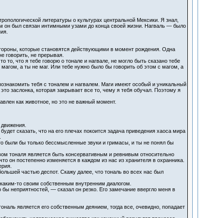
тропологической литературы о культурах центральной Мексики. Я знал,
ым он был связан интимными узами до конца своей жизни. Нагваль — было
ия.
стороны, которые становятся действующими в момент рождения. Одна
не говорить, не прерывая.
о то, что я тебе говорю о тонале и нагвале, не могло быть сказано тебе
магом, а ты не маг. Или тебе нужно было бы говорить об этом с магом, а
познакомить тебя с тоналем и нагвалем. Маги имеют особый и уникальный
это заслонка, которая закрывает все то, чему я тебя обучал. Поэтому я
авлен как животное, но это не важный момент.
 движения.
дет сказать, что на его плечах покоится задача приведения хаоса мира
.
го были бы только бессмысленные звуки и гримасы, и ты не понял бы
твом тоналя является быть консервативным и ревнивым относительно
что он постепенно изменяется в каждом из нас из хранителя в охранника.
ерия.
ольшей частью деспот. Скажу далее, что тональ во всех нас был
т каким-то своим собственным внутренним диалогом.
о бы неприятностей, — сказал он резко. Его замечание ввергло меня в
 тональ является его собственным деянием, тогда все, очевидно, попадает