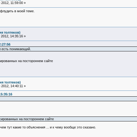
2012, 11:59:00 »
 флудить в моей теме.
ия толтеков)
2012, 14:35:16 »
2:27:56
и есть понимающий.
ированных на постороннем сайте
ия толтеков)
2012, 14:40:11 »
15:35:16
сированных на постороннем сайте
чем тут какие то объяснения ... и к чему вообще это сказано.