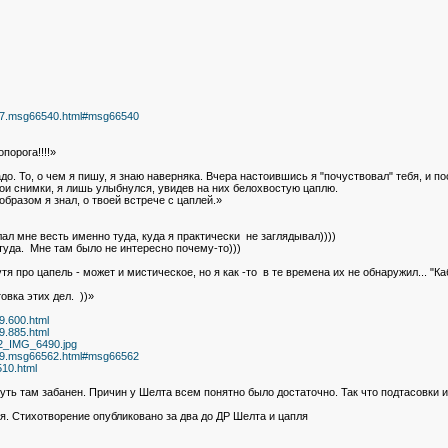
,1487.msg66540.html#msg66540
порога!!!!»
о. То, о чем я пишу, я знаю наверняка. Вчера настоившись я "почуствовал" тебя, и пос
ои снимки, я лишь улыбнулся, увидев на них белохвостую цаплю.
бразом я знал, о твоей встрече с цаплей.»
лал мне весть именно туда, куда я практически не заглядывал))))
 туда. Мне там было не интересно почему-то)))
я про цапель - может и мистическое, но я как -то в те времена их не обнаружил... "Ка
вка этих дел. ))»
39.600.html
39.885.html
862_IMG_6490.jpg
,4279.msg66562.html#msg66562
510.html
туть там забанен. Причин у Шелта всем понятно было достаточно. Так что подтасовки 
я. Стихотворение опубликовано за два до ДР Шелта и цапля