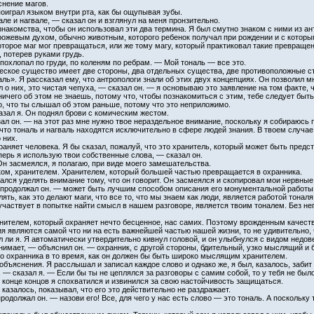
снение магов.
поиграл языком внутри рта, как бы ощупывая зубы.
ле и нагвале, — сказал он и взглянул на меня пронзительно.
накомства, чтобы он использовал эти два термина. Я был смутно знаком с ними из ан
орожевым духом, обычно животным, которого ребенок получал при рождении и с котор
оторое маг мог превращаться, или же тому магу, который практиковал такие превращен
 потерев руками грудь.
охлопал по груди, по коленям по ребрам. — Мой тональ — все это.
ческое существо имеет две стороны, два отдельных существа, две противоположные 
ль». Я рассказал ему, что антропологи знали об этих двух концепциях. Он позволил м
 о них, это чистая чепуха, — сказал он. — я основываю это заявление на том факте, чт
ничего об этом не знаешь, потому что, чтобы познакомиться с этим, тебе следует быть 
о, что ты слышал об этом раньше, потому что это неприложимо.
зал я. Он поднял брови с комическим жестом.
л он. — на этот раз мне нужно твое нераздельное внимание, поскольку я собираюсь 
 что тональ и нагваль находятся исключительно в сфере людей знания. В твоем случае 
 них.
аняет человека. Я бы сказал, пожалуй, что это хранитель, который может быть предст
ерь я использую твои собственные слова, — сказал он.
н засмеялся, я полагаю, при виде моего замешательства.
ом, хранителем. Хранителем, который большей частью превращается в охранника.
ался уделять внимание тому, что он говорит. Он засмеялся и скопировал мои нервные
продолжал он. — может быть лучшим способом описания его монументальной работы бу
ть, как это делают маги, что все то, что мы знаем как люди, является работой тоналя
участвует в попытке найти смысл в нашем разговоре, является твоим тоналем. Без не
анителем, который охраняет нечто бесценное, нас самих. Поэтому врожденным качес
ия являются самой что ни на есть важнейшей частью нашей жизни, то не удивительно, 
 ли я. Я автоматически утвердительно кивнул головой, и он улыбнулся с видом недов
имает, — объяснил он. — охранник, с другой стороны, бдительный, узко мыслящий и б
о охранника в то время, как он должен бы быть широко мыслящим хранителем.
 объяснения. Я расслышал и записал каждое слово и однако же, я был, казалось, заби
 — сказал я. — Если бы ты не цеплялся за разговоры с самим собой, то у тебя не был
 конце концов я спохватился и извинился за свою настойчивость защищаться.
 казалось, показывал, что его это действительно не раздражает.
родолжал он. — назови его! Все, для чего у нас есть слово — это тональ. А поскольку