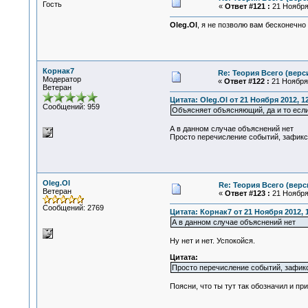
Гость
«
Ответ #121 :
21 Ноября 
Oleg.Ol
, я не позволю вам бесконечно
Корнак7
Re: Теория Всего (верс
Модератор
«
Ответ #122 :
21 Ноября 
Ветеран
Цитата: Oleg.Ol от 21 Ноября 2012, 1
Сообщений: 959
Объясняет объясняющий, да и то есл
А в данном случае объяснений нет
Просто перечисление событий, зафикс
Oleg.Ol
Re: Теория Всего (верс
Ветеран
«
Ответ #123 :
21 Ноября 
Сообщений: 2769
Цитата: Корнак7 от 21 Ноября 2012, 
А в данном случае объяснений нет
Ну нет и нет. Успокойся.
Цитата:
Просто перечисление событий, зафик
Поясни, что ты тут так обозначил и при