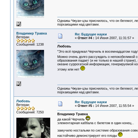
Однажы Чжуан-цзы приснилось, что он бегемот, л
порхающими над цветами.
Владимир Травка
Re: Будущее науки
Ветеран
«
Ответ #4 :
14 Июня 2007, 11:31:57 »
Сообщений: 1238
Любовь
"Это всё придумал Черчиль в восемнадцатом году
Можно очень долго рассуждать о непокобелимой с
образования падает (и не только в нашей стране)
океане суррогатной информации, генерируемой к
этому или нет
Однажы Чжуан-цзы приснилось, что он бегемот, л
порхающими над цветами.
Любовь
Re: Будущее науки
Ветеран
«
Ответ #5 :
14 Июня 2007, 11:55:54 »
Сообщений: 7250
Владимир Травка
да какой Черчиль
элементарная каббала с билетом в один конец...
замучило ностальжи по системе образования совка
настойчиво демонстрирует его плоды