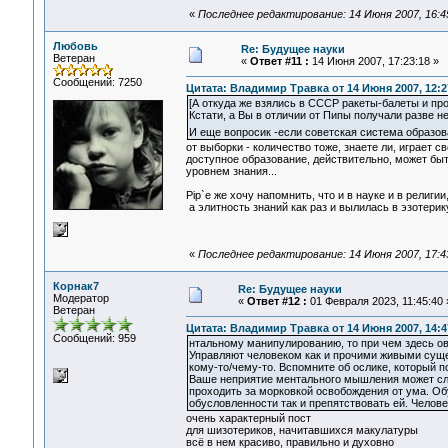
«
Последнее редактирование: 14 Июня 2007, 16:4
Любовь
Re: Будущее науки
Ветеран
«
Ответ #11 :
14 Июня 2007, 17:23:18 »
Сообщений: 7250
Цитата: Владимир Травка от 14 Июня 2007, 12:2
[А откуда же взялись в СССР ракеты-балеты и пр
Кстати, а Вы в отличии от Пипы получали разве 
И еще вопросик -если советская система образован
от выборки - количество тоже, знаете ли, играет св
доступное образование, действительно, может быть
уровнем знания...
Pip`е же хочу напомнить, что и в науке и в религии
а элитность знаний как раз и вылилась в эзотерик
«
Последнее редактирование: 14 Июня 2007, 17:4
Корнак7
Re: Будущее науки
Модератор
«
Ответ #12 :
01 Февраля 2023, 11:45:40 
Ветеран
Цитата: Владимир Травка от 14 Июня 2007, 14:4
Сообщений: 959
нтальному манипулированию, то при чем здесь ов
Управляют человеком как и прочими живыми сущест
кому-то/чему-то. Вспомните об ослике, который п
Ваше неприятие ментального мышления может сл
проходить за морковкой освобождения от ума. О
обусловленности так и препятствовать ей. Челове
очень характерный пост
для шизотериков, начитавшихся макулатуры
всё в нем красиво, правильно и духовно