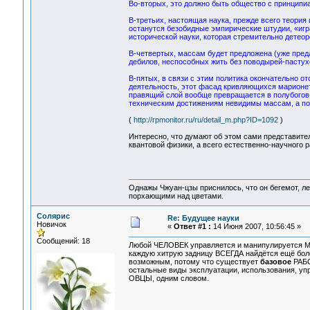
Во-вторых, это должно быть общество с принцип
В-третьих, настоящая наука, прежде всего теория 
останутся безобидные эмпирические штудии, «игр
исторической науки, которая стремительно детеоре
В-четвертых, массам будет предложена (уже пред
дебилов, неспособных жить без поводырей-пастух
В-пятых, в связи с этим политика окончательно от
деятельность, этот фасад кривляющихся марионето
правящий слой вообще превращается в полубогов-
техническим достижениям невидимы массам, а по
(
http://rpmonitor.ru/ru/detail_m.php?ID=1092
)
Интересно, что думают об этом сами представите
квантовой физики, а всего естественно-научного
Однажы Чжуан-цзы приснилось, что он бегемот, л
порхающими над цветами.
Солярис
Re: Будущее науки
Новичок
«
Ответ #1 :
14 Июня 2007, 10:56:45 »
Сообщений: 18
Любой ЧЕЛОВЕК управляется и манипулируется
каждую хитрую задницу ВСЕГДА найдётся ещё боле
возможным, потому что существует
базовое
РАБС
остальные виды эксплуатации, использования, уп
ОВЦЫ, одним словом.