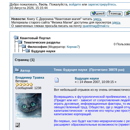
Добро пожаловать,
Гость
. Пожалуйста,
войдите
или
зарегистрируйтесь
.
10 Августа 2026, 15:15:44
Новости:
Книгу С.Доронина "Квантовая магия" читать
здесь
Материалы старого сайта "Физика Магии" доступны для просмотра
здесь
О замеченных глюках просьба писать на почту
quantmag@mail.ru
Квантовый Портал
Тематические разделы
0 Пользова
Философия
(Модератор:
Корнак7
)
Будущее науки
Страниц:
[
1
]
Тема: Будущее науки (Прочитано 38878 раз)
Автор
Владимир Травка
Будущее науки
Ветеран
«
:
14 Июня 2007, 10:09:15 »
Сообщений: 1238
Вот небольшой отрывок из ну очень оптимистичес
Возвращаясь к футурологической проблематике, х
(Придет или нет - зависит от сопротивления люде
играть духовные, информационные факторы, то им
овеществленный труд. Общество, где у людей отч
капиталистическое - и многие его черты уже прос
капитализме корпораций.
Во-первых, оно будет кастово-иерархическим с ре
расширяет образовательные возможности (привет