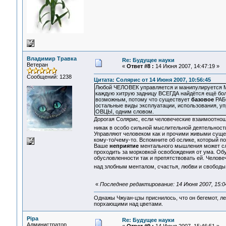
Владимир Травка
Re: Будущее науки
Ветеран
«
Ответ #8 :
14 Июня 2007, 14:47:19 »
Сообщений: 1238
Цитата: Солярис от 14 Июня 2007, 10:56:45
Любой ЧЕЛОВЕК управляется и манипулируется
каждую хитрую задницу ВСЕГДА найдётся ещё боле
возможным, потому что существует
базовое
РАБС
остальные виды эксплуатации, использования, у
ОВЦЫ, одним словом.
Дорогая Солярис, если человеческие взаимоотнош
никак в особо сильной мыслительной деятельност
Управляют человеком как и прочими живыми суще
кому-то/чему-то. Вспомните об ослике, который по
Ваше
неприятие
ментального мышления может сл
проходить за морковкой освобождения от ума. Об
обусловленности так и препятствовать ей. Челове
над злобным менталом, счастья, любви и свободы
«
Последнее редактирование: 14 Июня 2007, 15:0
Однажы Чжуан-цзы приснилось, что он бегемот, л
порхающими над цветами.
Pipa
Re: Будущее науки
Администратор