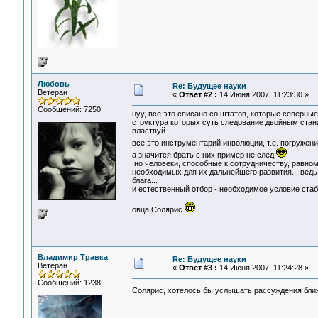
Любовь
Re: Будущее науки
Ветеран
«
Ответ #2 :
14 Июня 2007, 11:23:30 »
Сообщений: 7250
нуу, все это списано со штатов, которые северные.
структура которых суть следование двойным стан
властвуй...
все это инструментарий инволюции, т.е. погружен
а значится брать с них пример не след
но человеки, способные к сотрудничеству, равно
необходимых для их дальнейшего развития... ведь
блага...
и естественный отбор - необходимое условие стаби
овца Солярис
Владимир Травка
Re: Будущее науки
Ветеран
«
Ответ #3 :
14 Июня 2007, 11:24:28 »
Сообщений: 1238
Солярис, хотелось бы услышать рассуждения ближ