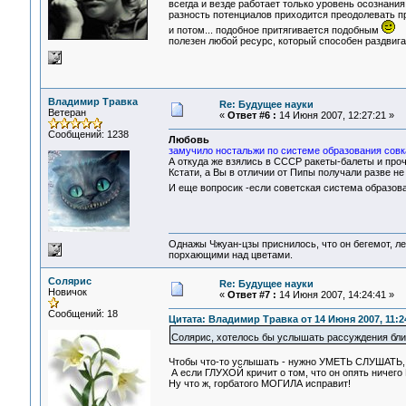
всегда и везде работает только уровень осознания
разность потенциалов приходится преодолевать при
и потом... подобное притягивается подобным
полезен любой ресурс, который способен раздвига
Владимир Травка
Re: Будущее науки
Ветеран
«
Ответ #6 :
14 Июня 2007, 12:27:21 »
Сообщений: 1238
Любовь
замучило ностальжи по системе образования совка
А откуда же взялись в СССР ракеты-балеты и про
Кстати, а Вы в отличии от Пипы получали разве н
И еще вопросик -если советская система образован
Однажы Чжуан-цзы приснилось, что он бегемот, л
порхающими над цветами.
Солярис
Re: Будущее науки
Новичок
«
Ответ #7 :
14 Июня 2007, 14:24:41 »
Сообщений: 18
Цитата: Владимир Травка от 14 Июня 2007, 11:2
Солярис, хотелось бы услышать рассуждения бли
Чтобы что-то услышать - нужно УМЕТЬ СЛУШАТЬ, 
А если ГЛУХОЙ кричит о том, что он опять ничего
Ну что ж, горбатого МОГИЛА исправит!