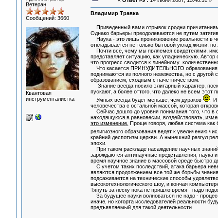
«
Ответ #9 :
14 Июня 2007, 15:46:51 »
Ветеран
Владимир Травка
Сообщений: 3660
Приведенный вами отрывок сродни причитаниям "
Однако барьеры преодолеваются не путем затягив
Наука - это лишь проникновение реальности в чел
откладывается не только бытовой уклад жизни, но
Почти всё, чему мы являемся свидетелями, име
представляет ситуацию, как упадническую. Автор 
что прогресс сводится к линейному количественно
Что касается ПРИНУДИТЕЛЬНОГО образования, то у
поднимаются из полного невежества, но с другой
образованием, сходным с начетничеством.
Знание всегда носило элитарный характер, поскол
пускают, а более оттого, что далеко не всем этот п
Квантовая
инструменталистка
Умных всегда будет меньше, чем дураков
. И
человечества с остальной массой, которая откров
Сейчас дошло до уровня понимания того, что в 
находящуюся в равновесии, воздействовать, изме
это изменение.
Проще говоря, любая система как 
религиозного образования ведет к увеличению чи
крайний деспотизм церкви. А нынешний разгул ре
эпохи.
При таком раскладе насаждение научных знаний
зарождаются антинаучные представления, наука и 
время научное знание в массовой среде быстро де
С учетом таких последствий, атака барьера неве
являются продолжением все той же борьбы знания
подсаживается на технические способы удовлетво
высокотехнологического шоу, и кончая компьютер
Тянуть за леску пока не пришло время - надо подож
За будущее науки волноваться не надо - процесс
иначе, но когорта исследователей реальности буд
предъявляемый для такой деятельности.