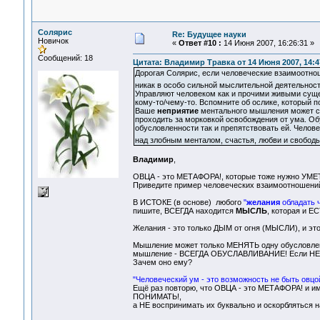
Солярис
Re: Будущее науки
Новичок
«
Ответ #10 :
14 Июня 2007, 16:26:31 »
Сообщений: 18
Цитата: Владимир Травка от 14 Июня 2007, 14:4
Дорогая Солярис, если человеческие взаимоотнош
никак в особо сильной мыслительной деятельност
Управляют человеком как и прочими живыми сущ
кому-то/чему-то. Вспомните об ослике, который п
Ваше
неприятие
ментального мышления может сл
проходить за морковкой освобождения от ума. О
обусловленности так и препятствовать ей. Челов
над злобным менталом, счастья, любви и свобод
Владимир
,
ОВЦА - это МЕТАФОРА!, которые тоже нужно УМ
Приведите пример человеческих взаимоотношений
В ИСТОКЕ (в основе) любого
"
желания
обладать 
пишите, ВСЕГДА находится
МЫСЛЬ
, которая и Е
Желания - это только ДЫМ от огня (МЫСЛИ), и 
Мышление может только МЕНЯТЬ одну обусловленн
мышление - ВСЕГДА ОБУСЛАВЛИВАНИЕ! Если НЕТ,
Зачем оно ему?
"Человеческий ум - это возможность не быть овцой
Ещё раз повторю, что ОВЦА - это МЕТАФОРА! и 
ПОНИМАТЬ!,
а НЕ воспринимать их буквально и оскорбляться 