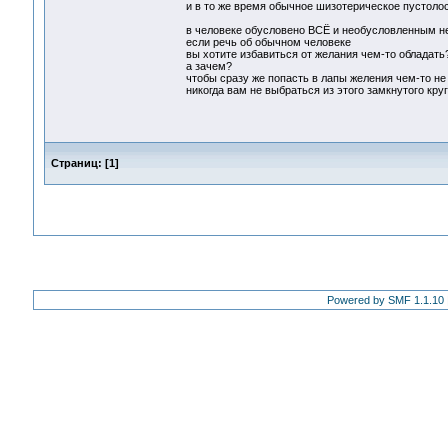
и в то же время обычное шизотерическое пустоло
в человеке обусловено ВСЁ и необусловленным не
если речь об обычном человеке
вы хотите избавиться от желания чем-то обладать
а зачем?
чтобы сразу же попасть в лапы желения чем-то не
никогда вам не выбраться из этого замкнутого кру
Страниц:
[
1
]
Powered by SMF 1.1.10