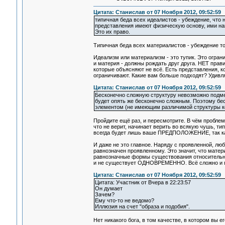
Цитата: Станислав от 07 Ноября 2012, 09:52:59
типичная беда всех идеалистов - убеждение, что 
представления имеют физическую основу, ими на
Это их право.
Типичная беда всех материалистов - убеждение тог
Идеализм или материализм - это тупик. Это огран
и материя - должны рождать друг друга. НЕТ прав
которые объясняют не всё. Есть представления, к
ограничивают. Какие вам больше подходят? Удивля
Цитата: Станислав от 07 Ноября 2012, 09:52:59
Бесконечно сложную структуру невозможно подмен
будет опять же бесконечно сложным. Поэтому бе
элементом (не имеющим различимой структуры кон
Пройдите ещё раз, и пересмотрите. В чём проблема
что не верит, начинает верить во всякую чушь, тип
всегда будет лишь ваше ПРЕДПОЛОЖЕНИЕ, так как
И даже не это главное. Наряду с проявленной, лю
равнозначен проявленному. Это значит, что матери
равнозначные формы существования относительнос
и не существует ОДНОВРЕМЕННО. Всё сложно и пр
Цитата: Станислав от 07 Ноября 2012, 09:52:59
Цитата: Участник от Вчера в 22:23:57
Он думает
Зачем?
Ему что-то не ведомо?
Иллюзия на счет "образа и подобия".
Нет никакого бога, в том качестве, в котором вы ег