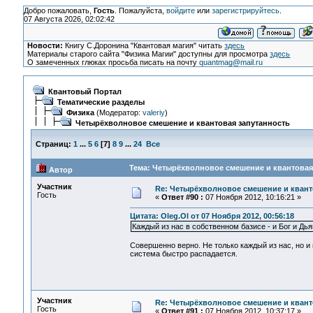
Добро пожаловать,
Гость
. Пожалуйста,
войдите
или
зарегистрируйтесь
.
07 Августа 2026, 02:02:42
Новости:
Книгу С.Доронина "Квантовая магия" читать
здесь
Материалы старого сайта "Физика Магии" доступны для просмотра
здесь
О замеченных глюках просьба писать на почту
quantmag@mail.ru
Квантовый Портал
Тематические разделы
Физика
(Модератор:
valeriy
)
Четырёхволновое смешение и квантовая запутанность
Страниц:
1
...
5
6
[
7
]
8
9
...
24
Все
Тема: Четырёхволновое смешение и квантовая 
Автор
Участник
Re: Четырёхволновое смешение и квант
Гость
«
Ответ #90 :
07 Ноября 2012, 10:16:21 »
Цитата: Oleg.Ol от 07 Ноября 2012, 00:56:18
Каждый из нас в собственном базисе - и Бог и Дья
Совершенно верно. Не только каждый из нас, но и 
система быстро распадается.
Участник
Re: Четырёхволновое смешение и квант
Гость
«
Ответ #91 :
07 Ноября 2012, 10:37:17 »