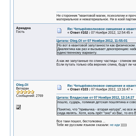
Не сторонник "квантовой магии, психологии и проч
материальное и нематериальное. Ни в коей партии
Ариадна
Re: Четырёхволновое смешение и квант
Гость
«
Ответ #102 :
07 Ноября 2012, 12:54:45 »
Цитата: Oleg.Ol от 07 Ноября 2012, 11:55:01
Но вот в квантовой запутанности как физическом 
Диалектика как раз и вызывает декогеренцию: н
единственному варианту.
А как же запутанные по спину частицы - спином в
Если путать только оба верхних спина, будут ли 
Oleg.Ol
Re: Четырёхволновое смешение и квант
Ветеран
«
Ответ #103 :
07 Ноября 2012, 13:16:47 »
Сообщений: 2769
Цитата: Владислав от 07 Ноября 2012, 12:14:27
пошло, сударь, голимая детская пошлятина и сов
Понятно, что "привычка - вторая натура", но все
сюда являть. Хотя, коль прёт "оно" из Вас, то его 
Все таки пошел, бестолковка ...
Тебе же русским языком сказали:
не иди
)))))