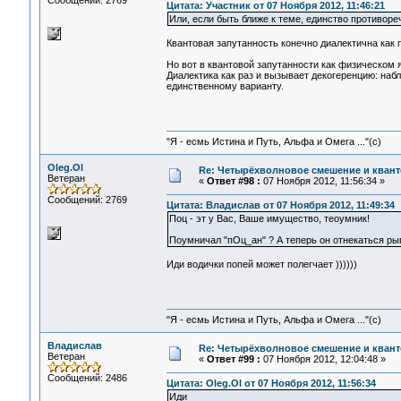
Сообщений: 2769
Цитата: Участник от 07 Ноября 2012, 11:46:21
Или, если быть ближе к теме, единство противореч
Квантовая запутанность конечно диалектична как 
Но вот в квантовой запутанности как физическом я
Диалектика как раз и вызывает декогеренцию: на
единственному варианту.
"Я - есмь Истина и Путь, Альфа и Омега ..."(с)
Oleg.Ol
Re: Четырёхволновое смешение и квант
Ветеран
«
Ответ #98 :
07 Ноября 2012, 11:56:34 »
Сообщений: 2769
Цитата: Владислав от 07 Ноября 2012, 11:49:34
Поц - эт у Вас, Ваше имущество, теоумник!
Поумничал "пОц_ан" ? А теперь он отнекаться р
Иди водички попей может полегчает ))))))
"Я - есмь Истина и Путь, Альфа и Омега ..."(с)
Владислав
Re: Четырёхволновое смешение и квант
Ветеран
«
Ответ #99 :
07 Ноября 2012, 12:04:48 »
Сообщений: 2486
Цитата: Oleg.Ol от 07 Ноября 2012, 11:56:34
Иди