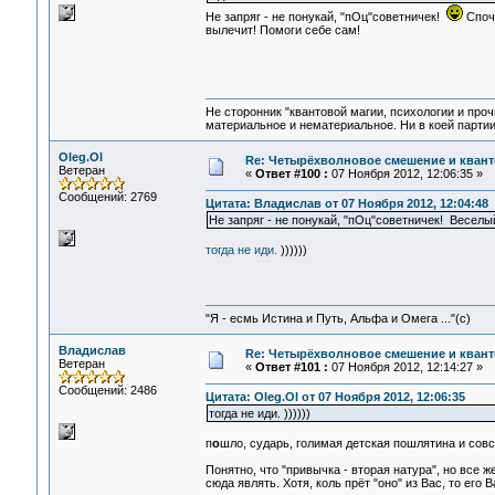
Не запряг - не понукай, "пОц"советничек!
Споча
вылечит! Помоги себе сам!
Не сторонник "квантовой магии, психологии и проч
материальное и нематериальное. Ни в коей партии
Oleg.Ol
Re: Четырёхволновое смешение и квант
Ветеран
«
Ответ #100 :
07 Ноября 2012, 12:06:35 »
Сообщений: 2769
Цитата: Владислав от 07 Ноября 2012, 12:04:48
Не запряг - не понукай, "пОц"советничек! Весел
тогда не иди.
))))))
"Я - есмь Истина и Путь, Альфа и Омега ..."(с)
Владислав
Re: Четырёхволновое смешение и квант
Ветеран
«
Ответ #101 :
07 Ноября 2012, 12:14:27 »
Сообщений: 2486
Цитата: Oleg.Ol от 07 Ноября 2012, 12:06:35
тогда не иди. ))))))
п
о
шло, сударь, голимая детская пошлятина и со
Понятно, что "привычка - вторая натура", но все
сюда являть. Хотя, коль прёт "оно" из Вас, то его В