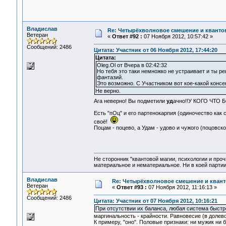
Владислав
Re: Четырёхволновое смешение и квантова
Ветеран
«
Ответ #92 :
07 Ноября 2012, 10:57:42 »
Сообщений: 2486
Цитата: Участник от 06 Ноября 2012, 17:44:20
Цитата:
Oleg.Ol от Вчера в 02:42:32
Но тебя это таки немножко не устраивает и ты р
фантазий.
Это возможно. С Участником вот кое-какой консен
Не верно.
Ага неверно! Вы подметили
уд
ачно!!У КОГО ЧТО Б
Есть "пОц" и его партенокарпия (одиночество как 
своё!
Поцам - поцево, а Удам - удово и чужого (поцовско
Не сторонник "квантовой магии, психологии и проч
материальное и нематериальное. Ни в коей партии
Владислав
Re: Четырёхволновое смешение и квант
Ветеран
«
Ответ #93 :
07 Ноября 2012, 11:16:13 »
Сообщений: 2486
Цитата: Участник от 07 Ноября 2012, 10:16:21
При отсутствии их баланса, любая система быстр
маргинальность - крайности. Равновесие (в долево
К примеру, "оно". Половые признаки: ни мужик ни 