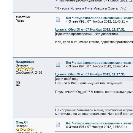
«
Последнее редактирование: 07 Ноября 2012, 11:
"Я - есмь Истина и Путь, Альфа и Омега ..."(с)
Участник
Re: Четырёхволновое смешение и квант
Гость
«
Ответ #95 :
07 Ноября 2012, 11:46:21 »
Цитата: Oleg.Ol от 07 Ноября 2012, 11:17:31
Единство противоречий - это диалектика.
Или, если быть ближе к теме, единство противореч
Владислав
Re: Четырёхволновое смешение и квант
Ветеран
«
Ответ #96 :
07 Ноября 2012, 11:49:34 »
Сообщений: 2486
Цитата: Oleg.Ol от 07 Ноября 2012, 11:17:31
лечи свой поц
Поц - эт у Вас, Ваше имущество, теоумник!
Поумничал "пОц_ан" ? А теперь он отнекаться ры
Не сторонник "квантовой магии, психологии и проч
материальное и нематериальное. Ни в коей партии
Oleg.Ol
Re: Четырёхволновое смешение и квант
Ветеран
«
Ответ #97 :
07 Ноября 2012, 11:55:01 »