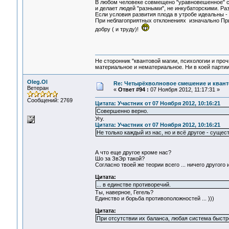
В любом человеке совмещено "уравновешенное" со
и делает людей "разными", не инкубаторскими. Раз
Если условия развития плода в утробе идеальны - 
При неблагоприятных отклонениях изначально При
добру ( и труду)!
Не сторонник "квантовой магии, психологии и проч
материальное и нематериальное. Ни в коей партии
Oleg.Ol
Re: Четырёхволновое смешение и квант
Ветеран
«
Ответ #94 :
07 Ноября 2012, 11:17:31 »
Сообщений: 2769
Цитата: Участник от 07 Ноября 2012, 10:16:21
Совершенно верно.
Угу.
Цитата: Участник от 07 Ноября 2012, 10:16:21
Не только каждый из нас, но и всё другое - существ
А что еще другое кроме нас?
Шо за ЗвЭр такой?
Согласно твоей же теории всего ... ничего другого и
Цитата:
... в единстве противоречий.
Ты, наверное, Гегель?
Единство и борьба противоположностей ... )))
Цитата:
При отсутствии их баланса, любая система быстр