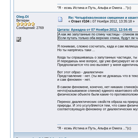
"Я - есмь Истина и Путь, Альфа и Омега ..."(с)
Oleg.Ol
Re: Четырёхволновое смешение и квант
Ветеран
«
Ответ #104 :
07 Ноября 2012, 13:35:18 »
Сообщений: 2769
Цитата: Ариадна от 07 Ноября 2012, 12:54:45
А как же запутанные по спину частицы - спином в
Если путать только оба верхних спина, будут ли
Я понимаю, сложно сосчитать, када и сам являеш
Но ты напрягись таки ...
Когда ты спрашиваешь о запутанных частицах, ты
И передаешь мне вопрос, где уже фигурирует не о
Предполагается что оно вызовет у меня идентичны
Вот этот образ - диалектичен
Представление - нет. (ты же не думаешь что в тек
и сам феномен - нет.
В самом феномене, конечно, нет никаких спинов(к
нечто(называемое спином) единого квантового объе
физическом объекте были какие-то противоположн
Перенос диалектических свойств образа на приро
природы. И это усугубляется тем, что сами физич
соответсвующую феномену от диалектических мух
"Я - есмь Истина и Путь, Альфа и Омега ..."(с)