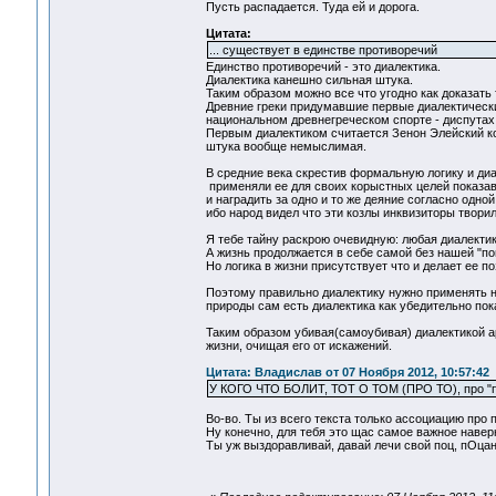
Пусть распадается. Туда ей и дорога.
Цитата:
... существует в единстве противоречий
Единство противоречий - это диалектика.
Диалектика канешно сильная штука.
Таким образом можно все что угодно как доказать 
Древние греки придумавшие первые диалектически
национальном древнегреческом спорте - диспутах
Первым диалектиком считается Зенон Элейский ко
штука вообще немыслимая.
В средние века скрестив формальную логику и диа
применяли ее для своих корыстных целей показав н
и наградить за одно и то же деяние согласно одной
ибо народ видел что эти козлы инквизиторы творил
Я тебе тайну раскрою очевидную: любая диалектик
А жизнь продолжается в себе самой без нашей "пом
Но логика в жизни присутствует что и делает ее п
Поэтому правильно диалектику нужно применять не
природы сам есть диалектика как убедительно пок
Таким образом убивая(самоубивая) диалектикой 
жизни, очищая его от искажений.
Цитата: Владислав от 07 Ноября 2012, 10:57:42
У КОГО ЧТО БОЛИТ, ТОТ О ТОМ (ПРО ТО), про "по
Во-во. Ты из всего текста только ассоциацию про 
Ну конечно, для тебя это щас самое важное наверн
Ты уж выздоравливай, давай лечи свой поц, пОцан 