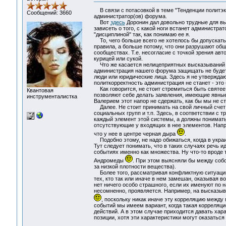
В связи с потасовкой в теме "Тенденции политэ
Сообщений: 3660
администратор(ов) форума.
Вот
здесь
Доронин дал довольно трудные для вып
зависеть о того, с какой ноги встанет администра
"дисциплиной" так, как понимаю ее я.
То, чего больше всего не хотелось бы допускать 
правила, а больше потому, что они разрушают об
сообществах. Т.е. несогласие с точкой зрения ав
курицей или сукой.
Что же касается нелицеприятных высказываний в
администрация нашего форума защищать не будет.
люди или юридические лица. Здесь я не утвержда
политкорректность администрация не станет - эт
Как говорится, не стоит стремиться быть святее 
Квантовая
позволяют себе делать заявления, имеющие явные 
инструменталистка
Валерием этот напор не сдержать, как бы мы не с
Далее. Не стоит принимать на свой личный счет 
социальных групп и т.п. Здесь, в соответствии с
каждый элемент этой системы, а должны понимать
отсутствующие у входящих в нее элементов. Напри
что у нее в центре черная дыра
.
Подобно этому, не надо обижаться, когда в укр
Тут следует понимать, что в таких случаях речь и
событиях именно как множества. Ну что-то вроде 
Андромеды
. При этом выясняли бы между собо
за низкой плотности вещества).
Более того, рассматривая конфликтную ситуацию
тех, кто так или иначе в нем замешан, оказывая в
нет ничего особо страшного, если их именуют по
несомненно, проявляется. Например, на высказыва
, поскольку никак иначе эту корреляцию между
событий мы имеем вариант, когда такая корреляц
действий. А в этом случае приходится давать ха
позиции, хотя эти характеристики могут оказаться