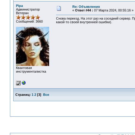
Pipa
Re: Объявления
Администратор
«
Ответ #44 :
07 Марта 2024, 00:55:16 »
Ветеран
Снова переезд. На этот раз на соседний сервер.
Сообщений: 3660
какой-то своей внутренней ошибки).
Квантовая
инструменталистка
Страниц:
1
2
[
3
]
Все