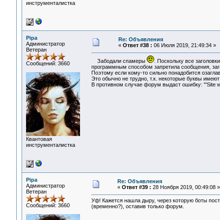
инструменталистка
Pipa
Re: Объявления
Администратор
«
Ответ #38 :
06 Июля 2019, 21:49:34 »
Ветеран
Забодали спамеры
. Поскольку все заголовк
Сообщений: 3660
программным способом запретила сообщения, заго
Поэтому если кому-то сильно понадобится озаглави
Это обычно не трудно, т.к. некоторые буквы имеют
В противном случае форум выдаст ошибку: "'Site w
Квантовая
инструменталистка
Pipa
Re: Объявления
Администратор
«
Ответ #39 :
28 Ноября 2019, 00:49:08 »
Ветеран
Уф! Кажется нашла дыру, через которую боты пост
Сообщений: 3660
(временно?), оставив только форум.