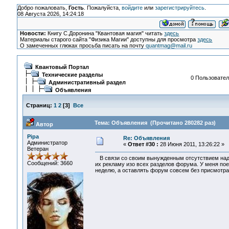
Добро пожаловать,
Гость
. Пожалуйста,
войдите
или
зарегистрируйтесь
.
08 Августа 2026, 14:24:18
Новости:
Книгу С.Доронина "Квантовая магия" читать
здесь
Материалы старого сайта "Физика Магии" доступны для просмотра
здесь
О замеченных глюках просьба писать на почту
quantmag@mail.ru
Квантовый Портал
Технические разделы
0 Пользовател
Административный раздел
Объявления
Страниц:
1
2
[
3
]
Все
Тема: Объявления (Прочитано 280282 раз)
Автор
Pipa
Re: Объявления
Администратор
«
Ответ #30 :
28 Июня 2011, 13:26:22 »
Ветеран
В связи со своим вынужденным отсутствием на
Сообщений: 3660
их рекламу изо всех разделов форума. У меня поез
неделю, а оставлять форум совсем без присмотра