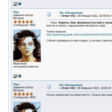
Pipa
Re: Объявления
Администратор
«
Ответ #41 :
08 Января 2021, 20:45:53 »
Ветеран
Тема "
Амрита. Хим. формула (состав) и проц
Сообщений: 3660
месте) в связи с нарушением авторских прав.
Телега пришла:
http://quantmag.ppole.ru/forum/attachme
Сейчас разбираться уже поздно, а потому спрятат
Квантовая
инструменталистка
Pipa
Re: Объявления
Администратор
«
Ответ #42 :
06 Февраля 2021, 18:00:29 
Ветеран
Ночью переехали на новое место. Сильно быстрее
Сообщений: 3660