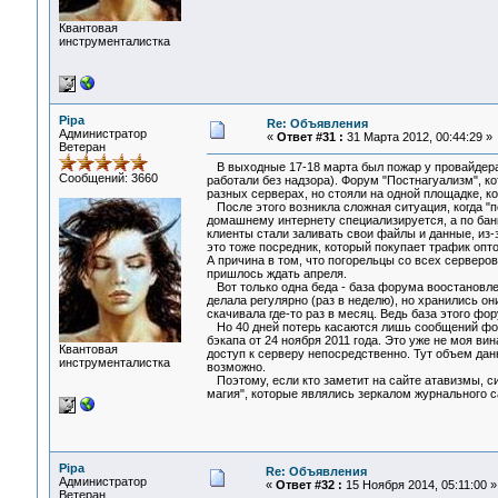
Квантовая
инструменталистка
Pipa
Re: Объявления
Администратор
«
Ответ #31 :
31 Марта 2012, 00:44:29 »
Ветеран
В выходные 17-18 марта был пожар у провайдера 
Сообщений: 3660
работали без надзора). Форум "Постнагуализм", ко
разных серверах, но стояли на одной площадке, к
После этого возникла сложная ситуация, когда "п
домашнему интернету специализируется, а по банк
клиенты стали заливать свои файлы и данные, из-
это тоже посредник, который покупает трафик опто
А причина в том, что погорельцы со всех серверов
пришлось ждать апреля.
Вот только одна беда - база форума воостановлен
делала регулярно (раз в неделю), но хранились он
скачивала где-то раз в месяц. Ведь база этого фо
Но 40 дней потерь касаются лишь сообщений фору
бэкапа от 24 ноября 2011 года. Это уже не моя ви
Квантовая
доступ к серверу непосредственно. Тут объем данн
инструменталистка
возможно.
Поэтому, если кто заметит на сайте атавизмы, си
магия", которые являлись зеркалом журнального с
Pipa
Re: Объявления
Администратор
«
Ответ #32 :
15 Ноября 2014, 05:11:00 »
Ветеран