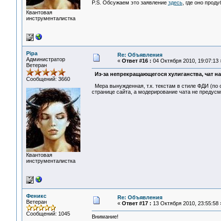
P.S. Обсужаем это заявление
здесь
, где оно прод
Квантовая
инструменталистка
Pipa
Re: Объявления
Администратор
«
Ответ #16 :
04 Октября 2010, 19:07:13 
Ветеран
Из-за непрекращающегося хулиганства, чат на
Сообщений: 3660
Мера вынужденная, т.к. текстам в стиле ФДИ (по 
странице сайта, а модерирование чата не предусм
Квантовая
инструменталистка
Феникс
Re: Объявления
Ветеран
«
Ответ #17 :
13 Октября 2010, 23:55:58 
Сообщений: 1045
Внимание!