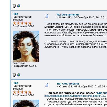
Pipa
Re: Объявления
Администратор
«
Ответ #22 :
30 Октября 2010, 16:13:31 
Ветеран
Для придания форуму импульса движения от флуд
Сообщений: 3660
Михаил Заречный
. Он тоже оказался в курсе тр
По такому случаю
для Михаила Заречного буд
попросил сам Сергей Доронин. Ориентировочное на
изменена в любой момент по желанию Заречного.
P.S. Раздел создан, но название у него длинноват
"Последние сообщения" не поместятся на одной с
Желательно, чтобы название раздела было бы корот
Квантовая
инструменталистка
Pipa
Re: Объявления
Администратор
«
Ответ #23 :
01 Ноября 2010, 01:03:14 »
Ветеран
При разделе "Физика" создан раздел "
Библио
Сообщений: 3660
http://quantmag.ppole.ru/forum/index.php?board=16.0
Обоснование необходимости этого раздела изло
Пока лишь речь идет о собирании литературы по т
создать подобные библиотечные подразделы и при 