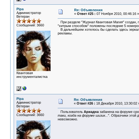
Pipa
Re: Объявления
Администратор
«
Ответ #25 :
07 Ноября 2010, 00:46:16 »
Ветеран
При разделе "Журнал Квантовая Магия" создан, п
Сообщений: 3660
"хитрым способом" положены последние 5 номеров
В дальнейшем хотелось бы сделать здесь зеркало 
рекламы.
Квантовая
инструменталистка
Pipa
Re: Объявления
Администратор
«
Ответ #26 :
18 Декабря 2010, 13:30:02 
Ветеран
Пользователь
Ариадна
забанена на форуме срок
Сообщений: 3660
таки, когда на форуме шизик...
". Образчики этой 
невозможно.