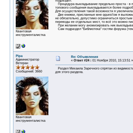
подраздел.
Процедура выкладывание предельно проста - в под
топового сообщения выкладываются более подробн
Для осуществления такой возожности я увеличила
Две книжки, присланные мне qquest'ом я выложила
не обязательно, допустимо ограничиться простым 
переводы ее отдельных мест, то всё это можно пис
При желании могу аномизировать ник выкладывающ
Сам подраздел "Библиотека" гостям форума (тем,
Квантовая
инструменталистка
Pipa
Re: Объявления
Администратор
«
Ответ #24 :
01 Ноября 2010, 15:13:51 »
Ветеран
Раздел Михаила Заречного спрятан из видимости н
Сообщений: 3660
для этого раздела.
Квантовая
инструменталистка