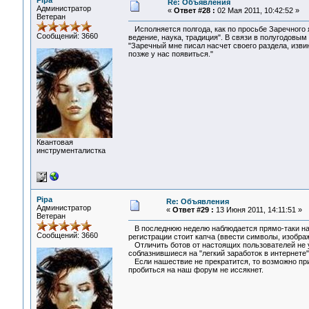
Pipa
Re: Объявления
Администратор
«
Ответ #28 :
02 Мая 2011, 10:42:52 »
Ветеран
Исполняется полгода, как по просьбе Заречного 
Сообщений: 3660
ведение, наука, традиция". В связи в полугодовы
"Заречный мне писал насчет своего раздела, извин
позже у нас появиться."
Квантовая
инструменталистка
Pipa
Re: Объявления
Администратор
«
Ответ #29 :
13 Июня 2011, 14:11:51 »
Ветеран
В последнюю неделю наблюдается прямо-таки наше
Сообщений: 3660
регистрации стоит капча (ввести символы, изобра
Отличить ботов от настоящих пользователей не у
соблазнившиеся на "легкий заработок в интернете"
Если нашествие не прекратится, то возможно пр
пробиться на наш форум не иссякнет.