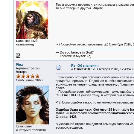
Темы форума переносятся из раздела в раздел отн
то она теперь в другом. Ищите.
таинственный
незнакомец
«
Последнее редактирование: 21 Октября 2010, 0
— Do you believe in God?
— I believe in Myself. (c)
Pipa
Re: Объявления
Администратор
«
Ответ #18 :
20 Октября 2010, 12:43:40 
Ветеран
Замечено, что при отправке сообщений стало ино
Сообщений: 3660
вроде бы нормально. Подобная ошибка возникает и
возникшее явление - следствие черезчур "решите
сбоев.
Просьба ко всем, обнаружившим такую ошибку у с
ОБЯЗАТЕЛЬНО указав тему, в которой она возникл
P.S. Если ошибка такая, то ее можно не переписыв
Ошибка базы данных: Got error 28 from table ha
Файл: /usr/home/web/www/data/forum/Sources/S
Строка: 1426
В указанной строке находится команда запроса из 
Квантовая
воспроизводится.
инструменталистка