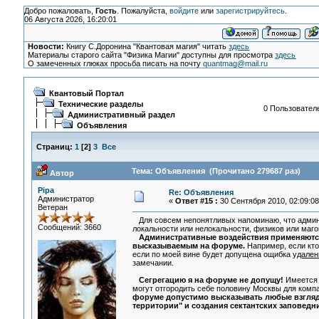
Добро пожаловать,
Гость
. Пожалуйста,
войдите
или
зарегистрируйтесь
.
06 Августа 2026, 16:20:01
Новости:
Книгу С.Доронина "Квантовая магия" читать
здесь
Материалы старого сайта "Физика Магии" доступны для просмотра
здесь
О замеченных глюках просьба писать на почту
quantmag@mail.ru
Квантовый Портал
Технические разделы
0 Пользователе
Административный раздел
Объявления
Страниц:
1
[
2
]
3
Все
Тема: Объявления (Прочитано 279687 раз)
Автор
Pipa
Re: Объявления
Администратор
«
Ответ #15 :
30 Сентября 2010, 02:09:08
Ветеран
Для совсем непонятливых напоминаю, что админи
Сообщений: 3660
локальности или нелокальности, физиков или магов,
Административные воздействия применяютс
высказываемым на форуме.
Например, если кто-
если по моей вине будет допущена ощибка
удален
замечании.
Сегрегацию я на форуме не допущу!
Имеется в
могут отгородить себе половину Москвы для компа
форуме допустимо высказывать любые взгляды
территории" и создания сектантских заповедн