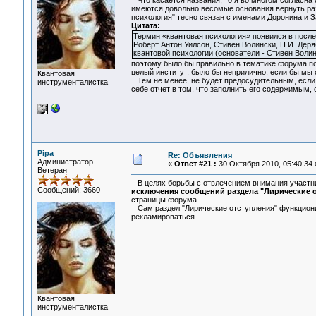
Что касается названия, то я во многом согласна 
имеются довольно весомые основания вернуть разд
психология" тесно связан с именами Доронина и 
Цитата:
Термин «квантовая психология» появился в после
Роберт Антон Уилсон, Стивен Волински, Н.И. Деря
квантовой психологии (основатели - Стивен Волинс
поэтому было бы правильно в тематике форума под
целый институт, было бы неприлично, если бы мы 
Квантовая
Тем не менее, не будет предосудительным, если с
инструменталистка
себе отчет в том, что заполнить его содержимым,
Pipa
Re: Объявления
Администратор
«
Ответ #21 :
30 Октября 2010, 05:40:34 
Ветеран
В целях борьбы с отвлечением внимания участни
Сообщений: 3660
исключения сообщений раздела "Лирические о
страницы форума.
Сам раздел "Лирические отступления" функционир
рекламироваться.
Квантовая
инструменталистка