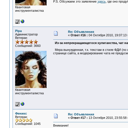
P.S. Обсужаем это заявление
здесь
, где оно прод
Квантовая
инструменталистка
Pipa
Re: Объявления
Администратор
«
Ответ #16 :
04 Октября 2010, 19:07:13 
Ветеран
Из-за непрекращающегося хулиганства, чат на
Сообщений: 3660
Мера вынужденная, т.к. текстам в стиле ФДИ (по 
странице сайта, а модерирование чата не предусм
Квантовая
инструменталистка
Феникс
Re: Объявления
Ветеран
«
Ответ #17 :
13 Октября 2010, 23:55:58 
Сообщений: 1045
Внимание!