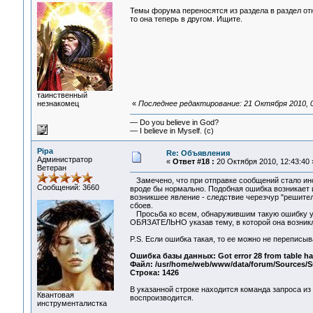
Темы форума переносятся из раздела в раздел отн
то она теперь в другом. Ищите.
таинственный
незнакомец
«
Последнее редактирование: 21 Октября 2010, 0
— Do you believe in God?
— I believe in Myself. (c)
Pipa
Re: Объявления
Администратор
«
Ответ #18 :
20 Октября 2010, 12:43:40 
Ветеран
Замечено, что при отправке сообщений стало ино
Сообщений: 3660
вроде бы нормально. Подобная ошибка возникает и
возникшее явление - следствие черезчур "решите
сбоев.
Просьба ко всем, обнаружившим такую ошибку у с
ОБЯЗАТЕЛЬНО указав тему, в которой она возникл
P.S. Если ошибка такая, то ее можно не переписыв
Ошибка базы данных: Got error 28 from table ha
Файл: /usr/home/web/www/data/forum/Sources/S
Строка: 1426
В указанной строке находится команда запроса из 
Квантовая
воспроизводится.
инструменталистка