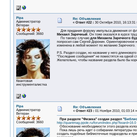
Pipa
Re: Объявления
Администратор
«
Ответ #22 :
30 Октября 2010, 16:13:31 
Ветеран
Для придания форуму импульса движения от флуд
Сообщений: 3660
Михаил Заречный
. Он тоже оказался в курсе тр
По такому случаю
для Михаила Заречного буд
попросил сам Сергей Доронин. Ориентировочное на
изменена в любой момент по желанию Заречного.
P.S. Раздел создан, но название у него длинноват
"Последние сообщения" не поместятся на одной с
Желательно, чтобы название раздела было бы корот
Квантовая
инструменталистка
Pipa
Re: Объявления
Администратор
«
Ответ #23 :
01 Ноября 2010, 01:03:14 »
Ветеран
При разделе "Физика" создан раздел "
Библио
Сообщений: 3660
http://quantmag.ppole.ru/forum/index.php?board=16.0
Обоснование необходимости этого раздела изло
Пока лишь речь идет о собирании литературы по т
создать подобные библиотечные подразделы и при 