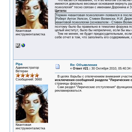
Что касается названия, то я во многом согласна 
имеются довольно весомые основания вернуть разд
психология" тесно связан с именами Доронина и 
Цитата:
Термин «квантовая психология» появился в после
Роберт Антон Уилсон, Стивен Волински, Н.И. Деря
квантовой психологии (основатели - Стивен Волинс
поэтому было бы правильно в тематике форума под
целый институт, было бы неприлично, если бы мы 
Квантовая
Тем не менее, не будет предосудительным, если с
инструменталистка
себе отчет в том, что заполнить его содержимым,
Pipa
Re: Объявления
Администратор
«
Ответ #21 :
30 Октября 2010, 05:40:34 
Ветеран
В целях борьбы с отвлечением внимания участни
Сообщений: 3660
исключения сообщений раздела "Лирические о
страницы форума.
Сам раздел "Лирические отступления" функционир
рекламироваться.
Квантовая
инструменталистка