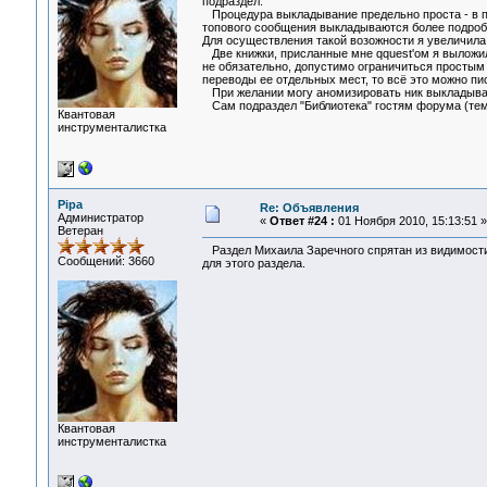
подраздел.
Процедура выкладывание предельно проста - в под
топового сообщения выкладываются более подробн
Для осуществления такой возожности я увеличила
Две книжки, присланные мне qquest'ом я выложила
не обязательно, допустимо ограничиться простым 
переводы ее отдельных мест, то всё это можно пис
При желании могу аномизировать ник выкладывающ
Сам подраздел "Библиотека" гостям форума (тем,
Квантовая
инструменталистка
Pipa
Re: Объявления
Администратор
«
Ответ #24 :
01 Ноября 2010, 15:13:51 »
Ветеран
Раздел Михаила Заречного спрятан из видимости н
Сообщений: 3660
для этого раздела.
Квантовая
инструменталистка