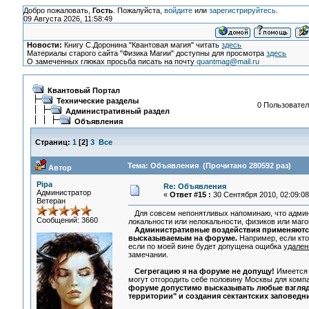
Добро пожаловать,
Гость
. Пожалуйста,
войдите
или
зарегистрируйтесь
.
09 Августа 2026, 11:58:49
Новости:
Книгу С.Доронина "Квантовая магия" читать
здесь
Материалы старого сайта "Физика Магии" доступны для просмотра
здесь
О замеченных глюках просьба писать на почту
quantmag@mail.ru
Квантовый Портал
Технические разделы
0 Пользовател
Административный раздел
Объявления
Страниц:
1
[
2
]
3
Все
Тема: Объявления (Прочитано 280592 раз)
Автор
Pipa
Re: Объявления
Администратор
«
Ответ #15 :
30 Сентября 2010, 02:09:08
Ветеран
Для совсем непонятливых напоминаю, что админи
Сообщений: 3660
локальности или нелокальности, физиков или магов,
Административные воздействия применяютс
высказываемым на форуме.
Например, если кто-
если по моей вине будет допущена ощибка
удален
замечании.
Сегрегацию я на форуме не допущу!
Имеется в
могут отгородить себе половину Москвы для компа
форуме допустимо высказывать любые взгляды
территории" и создания сектантских заповедн