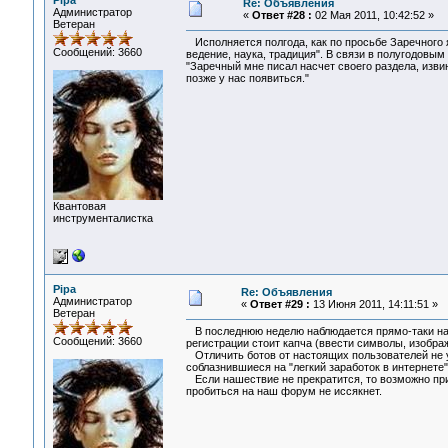
Pipa
Re: Объявления
Администратор
«
Ответ #28 :
02 Мая 2011, 10:42:52 »
Ветеран
Исполняется полгода, как по просьбе Заречного 
Сообщений: 3660
ведение, наука, традиция". В связи в полугодовы
"Заречный мне писал насчет своего раздела, извин
позже у нас появиться."
Квантовая
инструменталистка
Pipa
Re: Объявления
Администратор
«
Ответ #29 :
13 Июня 2011, 14:11:51 »
Ветеран
В последнюю неделю наблюдается прямо-таки наше
Сообщений: 3660
регистрации стоит капча (ввести символы, изобра
Отличить ботов от настоящих пользователей не у
соблазнившиеся на "легкий заработок в интернете"
Если нашествие не прекратится, то возможно пр
пробиться на наш форум не иссякнет.