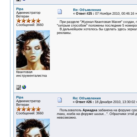
Pipa
Re: Объявления
Администратор
«
Ответ #25 :
07 Ноября 2010, 00:46:16 »
Ветеран
При разделе "Журнал Квантовая Магия" создан, п
Сообщений: 3660
"хитрым способом" положены последние 5 номеров
В дальнейшем хотелось бы сделать здесь зеркало 
рекламы.
Квантовая
инструменталистка
Pipa
Re: Объявления
Администратор
«
Ответ #26 :
18 Декабря 2010, 13:30:02 
Ветеран
Пользователь
Ариадна
забанена на форуме срок
Сообщений: 3660
таки, когда на форуме шизик...
". Образчики этой 
невозможно.