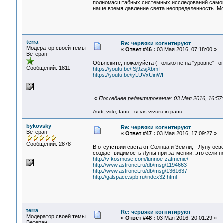
полномасштабных системных исследований самой в
наше время давление света неопределенность. Мо
terra
Re: червяки когнитируют
Модератор своей темы
«
Ответ #46 :
03 Мая 2016, 07:18:00 »
Ветеран
Объясните, пожалуйста ( только не на "уровне" то
Сообщений: 1811
https://youtu.be/fSj9zsjXbmI
https://youtu.be/iyLUVxUinWI
«
Последнее редактирование: 03 Мая 2016, 16:57:3
Audi, vide, tace - si vis vivere in pace.
bykovsky
Re: червяки когнитируют
Ветеран
«
Ответ #47 :
03 Мая 2016, 17:09:27 »
Сообщений: 2878
В отсутствии света от Солнца и Земли, - Луну осв
создает видимость Луны при затмении, это если н
http://v-kosmose.com/lunnoe-zatmenie/
http://www.astronet.ru/db/msg/1194663
http://www.astronet.ru/db/msg/1361637
http://galspace.spb.ru/index32.html
terra
Re: червяки когнитируют
Модератор своей темы
«
Ответ #48 :
03 Мая 2016, 20:01:29 »
Ветеран