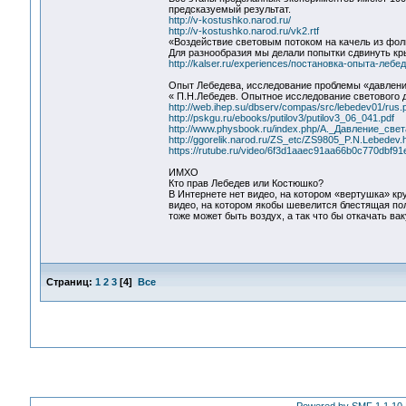
предсказуемый результат.
http://v-kostushko.narod.ru/
http://v-kostushko.narod.ru/vk2.rtf
«Воздействие световым потоком на качель из фол
Для разнообразия мы делали попытки сдвинуть к
http://kalser.ru/experiences/постановка-опыта-леб
Опыт Лебедева, исследование проблемы «давления
« П.Н.Лебедев. Опытное исследование светового 
http://web.ihep.su/dbserv/compas/src/lebedev01/rus.
http://pskgu.ru/ebooks/putilov3/putilov3_06_041.pdf
http://www.physbook.ru/index.php/A._Давление_свет
http://ggorelik.narod.ru/ZS_etc/ZS9805_P.N.Lebedev.
https://rutube.ru/video/6f3d1aaec91aa66b0c770dbf91
ИМХО
Кто прав Лебедев или Костюшко?
В Интернете нет видео, на котором «вертушка» кру
видео, на котором якобы шевелится блестящая поло
тоже может быть воздух, а так что бы откачать ва
Страниц:
1
2
3
[
4
]
Все