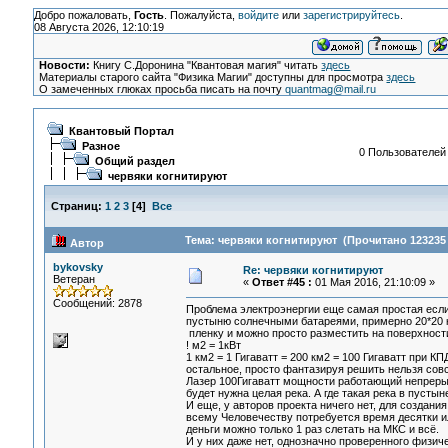
Добро пожаловать,
Гость
. Пожалуйста,
войдите
или
зарегистрируйтесь
.
08 Августа 2026, 12:10:19
Новости:
Книгу С.Доронина "Квантовая магия" читать
здесь
Материалы старого сайта "Физика Магии" доступны для просмотра
здесь
О замеченных глюках просьба писать на почту
quantmag@mail.ru
Квантовый Портал
Разное
0 Пользователей 
Общий раздел
червяки когнитируют
Страниц:
1
2
3
[
4
]
Все
Тема: червяки когнитируют (Прочитано 123235 
Автор
bykovsky
Re: червяки когнитируют
Ветеран
«
Ответ #45 :
01 Мая 2016, 21:10:09 »
Сообщений: 2878
Проблема электроэнергии еще самая простая есл
пустыню солнечными батареями, примерно 20*20 к
пленку и можно просто разместить на поверхности.
! м2 = 1кВт
1 км2 = 1 Гигаватт = 200 км2 = 100 Гигаватт при К
остальное, просто фантазируя решить нельзя сов
Лазер 100Гигаватт мощности работающий непрерывн
будет нужна целая река. А где такая река в пусты
И еще, у авторов проекта ничего нет, для создан
всему Человечеству потребуется время десятки или
деньги можно только 1 раз слетать на МКС и всё.
И у них даже нет, однозначно проверенного физич