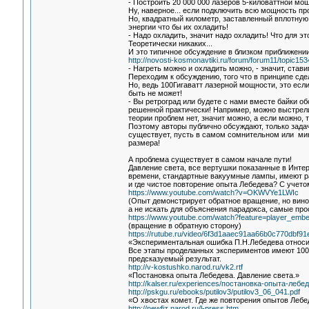
- Построить 20 000 000 лазеров 5-киловаттной мо
Ну, наверное... если подключить всю мощность про
Но, квадратный километр, заставленный вплотную
энергии что бы их охладить!
- Надо охладить, значит надо охладить! Что для эт
Теоретически никаких...
И это типичное обсуждение в близком приближении
http://novosti-kosmonavtiki.ru/forum/forum11/topic
- Нагреть можно и охладить можно, - значит, став
Переходим к обсуждению, того что в принципе сде
Но, ведь 100Гигаватт лазерной мощности, это если
быть не может!
- Вы ретроград или будете с нами вместе байки 
решенной практически! Например, можно выстрели
теории проблем нет, значит можно, а если можно, 
Поэтому авторы публично обсуждают, только задач
существует, пусть в самом сомнительном или мин
размера!
А проблема существует в самом начале пути!
Давление света, все вертушки показанные в Интер
времени, стандартные вакуумные лампы, имеют ра
и где чистое повторение опыта Лебедева? С учето
https://www.youtube.com/watch?v=OKWVYe1LWIc
(Опыт демонстрирует обратное вращение, но вино
а не искать для объяснения парадокса, самые пр
https://www.youtube.com/watch?feature=player_em
(вращение в обратную сторону)
https://rutube.ru/video/6f3d1aaec91aa66b0c770dbf91
«Экспериментальная ошибка П.Н.Лебедева относит
Все этапы проделанных экспериментов имеют 100%
предсказуемый результат.
http://v-kostushko.narod.ru/vk2.rtf
«Постановка опыта Лебедева. Давление света.»
http://kalser.ru/experiences/постановка-опыта-леб
http://pskgu.ru/ebooks/putilov3/putilov3_06_041.pdf
«О хвостах комет. Где же повторения опытов Лебе
http://newfiz.narod.ru/l-press.htm