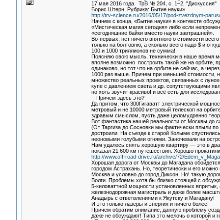
17 мая 2016 года. ТрВ № 204, c. 1–2, "Дискуссия
Борис Штерн Рубрика: Бытие науки»
http://trv-science.ru/2016/05/17/pod-zvezdnym-parus
Начнем с конца, «Бытие науки» в контексте обсуж
«Мистическая магия сегодня» либо если непремен
«сегодняшние байки вместо науки завтрашней».
Во-первых, нет ничего внятного о стоимости всего 
только на болтовню, а сколько всего надо $ и отк
100 и 1000 триллионов не сумма!
Поясняю свою мысль, технически в наше время мож
вполне возможно построить такой же на орбите, 
одинаково, но тот что на орбите не сейчас, а чер
1000 раз выше. Причем при меньшей стоимости, н
множество реальных проектов, связанных с луно
купе с давлением света и др. сопутствующими яв
но хоть звучит красиво! и всё есть для исследован
- Причем здесь это?
Да притом, что 300Гигаватт электрической мощнос
метровый и не 10000 метровый телескоп на орбит
здравым смыслом, пусть даже целомудренно теор
Вот фантастика нашей реальности от Москвы до с
(От Таргиза до Сосновки мы фактически плыли по гр
достроили. На съезде к старой Колыме спустились
неоновыми голубыми огнями. Заночевали на остров
Нам удалось снять хорошую квартиру — это в два
показал 21 600 км путешествия. Хорошо прокатили
http://www.off-road-drive.ru/archive/72/Edem_v_Mag
Хорошая дорога от Москвы до Магадана обойдется
городом Астрахань. Но, теоретически и его можно
Москва и условно до город Диксон. Но! такую доро
Волги. Проблемы хотя бы близко стоящей с обсужд
5-киловаттной мощности установленных впритык, с
железнодорожная магистраль и даже более масштаб
Анадырь с ответвлениями к Якутску и Магадану!
И это только лазеры и энергия и ничего более!
Причем обратим внимание, данную проблему созда
даже не обсуждают! Типа это мелочь о которой и го