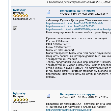
«
Последнее редактирование: 06 Мая 2016, 08:54
bykovsky
Re: червяки когнитируют
Ветеран
«
Ответ #50 :
07 Мая 2016, 15:08:26 »
Сообщений: 2878
«Мильнер, Путин и Ди Каприо: Time назвал самых
http://www.vesti.ru/doc.html?id=2745721&cid=9
http://www.vesti.ru/doc.html?id=2742365
http://www.mk.ru/politics/2015/08/09/putin-i-inoplanety
Но почему пустыня Атакама, любая страна будет р
Сравнительная мощность всех электростанций:
Россия 216 Гигаватт
США 1000Гигаватт
Китай 1350Гигаватт
Мильнер 300Гигаватт!
Масштаб проекта Мильнера, тем более внушителен,
мощность солнечных батарей должна быть как мин
электростанции России!
Теперь представим что Мильнер, накопив 100 мил
электростанций и даже с избытком. Смело предпол
стоя с кепкой в руке! Потому что электрофикция э
И при такой жизни, ни что не мешало бы в обеден
произвести. При таких возможностях интеллекта, 
нибудь...
bykovsky
Re: червяки когнитируют
Ветеран
«
Ответ #51 :
18 Мая 2016, 23:27:32 »
Сообщений: 2878
Продолжение прожекта №2, - обсуждения «Наносп
«Под «звездным парусом» к Альфе Центавра»
http://www.breakthroughinitiatives.org/