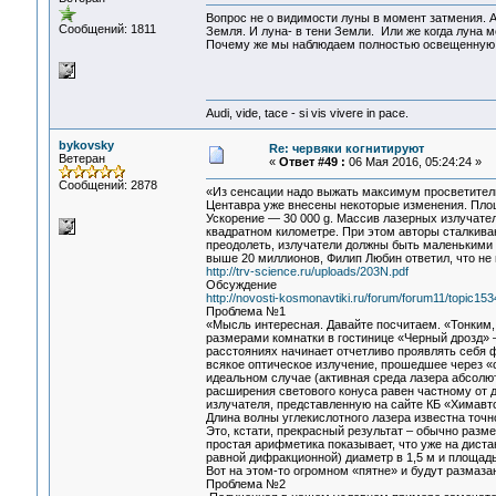
Вопрос не о видимости луны в момент затмения. А
Сообщений: 1811
Земля. И луна- в тени Земли. Или же когда луна 
Почему же мы наблюдаем полностью освещенную о
Audi, vide, tace - si vis vivere in pace.
bykovsky
Re: червяки когнитируют
Ветеран
«
Ответ #49 :
06 Мая 2016, 05:24:24 »
Сообщений: 2878
«Из сенсации надо выжать максимум просветитель
Центавра уже внесены некоторые изменения. Площа
Ускорение — 30 000 g. Массив лазерных излучател
квадратном километре. При этом авторы сталкива
преодолеть, излучатели должны быть маленькими —
выше 20 миллионов, Филип Любин ответил, что не 
http://trv-science.ru/uploads/203N.pdf
Обсуждение
http://novosti-kosmonavtiki.ru/forum/forum11/topic
Проблема №1
«Мысль интересная. Давайте посчитаем. «Тонким, 
размерами комнатки в гостинице «Черный дрозд» 
расстояниях начинает отчетливо проявлять себя 
всякое оптическое излучение, прошедшее через «
идеальном случае (активная среда лазера абсолю
расширения светового конуса равен частному от 
излучателя, представленную на сайте КБ «Химавт
Длина волны углекислотного лазера известна точн
Это, кстати, прекрасный результат – обычно раз
простая арифметика показывает, что уже на диста
равной дифракционной) диаметр в 1,5 м и площадь 
Вот на этом-то огромном «пятне» и будут размаз
Проблема №2