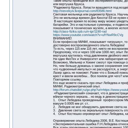
Такие опыты проводили все экспериментаторы, до 
или вертушка Крукса.
"Радиометр Крукса. Лопасти вращаются под возде
http://stevekyiv.livejournal.com/83586.html
Световая мельница или радиометр Крукса. Научн
Это не мельница времен Дон Кихота! Ей не нужен 
В настоящее время по всему миру можно увидеть
батарейки. Это и настольные сувениры, и подве
показывают в технических музеях, а многих испол
http://class-fizika.spb.ru/n-igr/1190-rad
https://www.youtube.com/watch?v=ufYNwR9cCVg
ВНИМАНИЕ!
Если профессор МИФИ, показывает «игрушку», то в 
достоверно воспроизведенного опыта Лебедева!
То есть, через 115 или 116 лет, никто не воспроизв
Предположу, что и через 100 или 1000 лет, опыт Л
вертушка крутилась «под давлением двойного имп
Ни один ФизТех и Университет или лаборатория не
Возможно, Мильнер и Хокинг смогут при помощи с
Но, чем больше думаешь о законе сохранения эне
что «удвоенный импульс» не расходуется, а энерг
Лазер здесь не поможет. Разве что с Божьей пом
крест и ввели молебны... Все поняли для чего? или
Повторяем ссылку.
Кто еще можете сказать про опыт Лебедева и пр
МИФИ. Радиометрический опыт.
http://forum.chatsibiri.ru/go.php?url=https://www.
«Радиометрический» означает, что в демонстраци
вблизи черного зеркала... но ведь в демонстрацио
1. Опыт Лебедева проведенный профессором МИФИ
вакуум 0.0005 мм рт. ст..
2. Лебедев не мог обнаружить давление света на з
3. Давление света на зеркальную поверхность от
4. Опыт Костюшко опровергает опыт Лебедева, ка
Опровержение опыта Лебедева 2006, В.Е. Костюшко
«Экспериментальная ошибка П.Н.Лебедева относит
Все этапы проделанных экспериментов имеют 100%