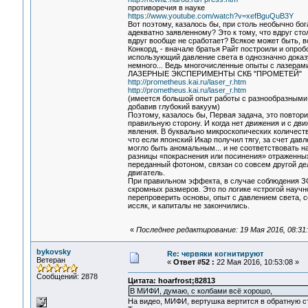
противоречия в науке
https://www.youtube.com/watch?v=xefBguQuB3Y
Вот поэтому, казалось бы, при столь необычно бог
адекватно заявленному? Это к тому, что вдруг ст
вдруг вообще не сработает? Всякое может быть, во
Конкорд, - вначале братья Райт построили и опро
использующий давление света в однозначно доказ
немного... Ведь многочисленные опыты с лазерам
ЛАЗЕРНЫЕ ЭКСПЕРИМЕНТЫ СКБ "ПРОМЕТЕЙ"
http://prometheus.kai.ru/laser_r.htm
http://prometheus.kai.ru/laser_r.htm
(имеется большой опыт работы с разнообразными 
добавив глубокий вакуум)
Поэтому, казалось бы, Первая задача, это повтори
правильную сторону. И когда нет движения и с дв
явления. В буквально микроскопических количества
что если японский Икар получил тягу, за счет дав
могло быть аномальным... и не соответствовать н
разницы «покраснения или посинения» отраженных
переданный фотоном, связан со совсем другой де
двигатель.
При правильном эффекта, в случае соблюдения ЗС
скромных размеров. Это по логике «строгой научн
перепроверить основы, опыт с давлением света,
иссяк, и капиталы не закончились.
«
Последнее редактирование: 19 Мая 2016, 08:31
bykovsky
Re: червяки когнитируют
Ветеран
«
Ответ #52 :
22 Мая 2016, 10:53:08 »
Сообщений: 2878
Цитата: hoarfrost;82813
В МИФИ, думаю, с колбами всё хорошо,
На видео, МИФИ, вертушка вертится в обратную ст