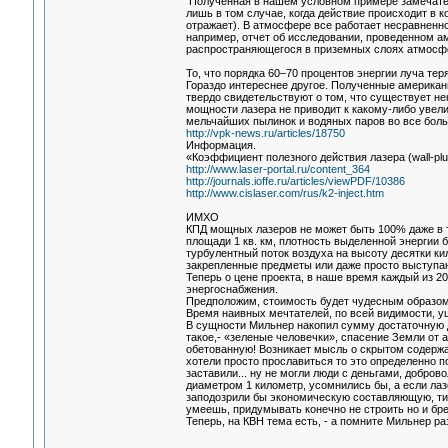
Полученная в нашем условном примере замечател
лишь в том случае, когда действие происходит в к
отражает). В атмосфере все работает несравненно
например, отчет об исследовании, проведенном ам
распространяющегося в приземных слоях атмосфе
То, что порядка 60–70 процентов энергии луча тер
Гораздо интереснее другое. Полученные американ
твердо свидетельствуют о том, что существует н
мощности лазера не приводит к какому-либо увели
мельчайших пылинок и водяных паров во все бол
http://vpk-news.ru/articles/18750
Информация.
«Коэффициент полезного действия лазера (wall-plu
http://www.laser-portal.ru/content_364
http://journals.ioffe.ru/articles/viewPDF/10386
http://www.cislaser.com/rus/k2-inject.htm
ИМХО
КПД мощных лазеров не может быть 100% даже в т
площади 1 кв. км, плотность выделенной энергии 
турбулентный поток воздуха на высоту десятки ки
закрепленные предметы или даже просто выступа
Теперь о цене проекта, в наше время каждый из 2
энергоснабжения.
Предположим, стоимость будет чудесным образом с
Время наивных мечтателей, по всей видимости, у
В сущности Мильнер накопил сумму достаточную дл
такое,- «зеленые человечки», спасение Земли от
обетованную! Возникает мысль о скрытом содержа
хотели просто прославиться то это определенно по
заставили... ну не могли люди с деньгами, добро
диаметром 1 километр, усомнились бы, а если ла
заподозрили бы экономическую составляющую, тип
умеешь, придумывать конечно не строить но и бр
Теперь, на КВН тема есть, - а помните Мильнер разб