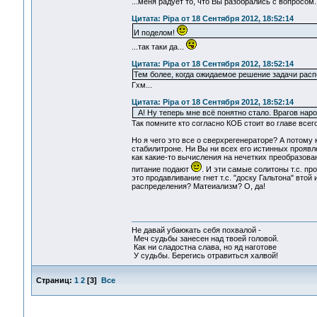
...меня радует то, что Вы разобрались с вопросом.
Цитата: Pipa от 18 Сентября 2012, 18:52:14
И поделом!
...так таки да...
Цитата: Pipa от 18 Сентября 2012, 18:52:14
Тем более, когда ожидаемое решение задачи расп
Гхм...
Цитата: Pipa от 18 Сентября 2012, 18:52:14
А! Ну теперь мне всё понятно стало. Врагов наро
Так помните кто согласно КОБ стоит во главе всег
Но я чего это все о сверхрегенераторе? А потому
стабилитроне. Ни Вы ни всех его истинных проявле
как какие-то вычисления на нечетких преобразова
питание подают
. И эти самые солитоны т.с. п
это продавливание гнет т.с. "доску Гальтона" вт
распределения? Матеиализм? О, да!
Не давай убаюкать себя похвалой -
Меч судьбы занесен над твоей головой.
Как ни сладостна слава, но яд наготове
У судьбы. Берегись отравиться халвой!
Страниц:
1
2
[
3
]
Все