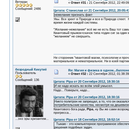
Ветеран
«
Ответ #31 :
21 Сентября 2012, 22:49:09
Сообщений: 2486
Цитата: Станислав от 21 Сентября 2012, 20:05:4
нежелание признать факт
Увы. Все зреет в Природе и все в Природе спеет. 
время жизни каждой системы.
"Желание-нежелание" всё же не есть Ваш тот сам
Квантовый прыжок=скачок типа «один сиг за один 
"желанием" не свершить.
Не сторонник "квантовой магии, психологии и проч
материальное и нематериальное. Ни в коей партии
безродный Кикутиё
Re: Магия и физика в одном...баллон
Пользователь
«
Ответ #32 :
22 Сентября 2012, 01:38:39
Сообщений: 136
Цитата: Pipa от 20 Сентября 2012, 18:30:16
И не надо искать во всём злой умысел.
Надо... Поверьте, надо...
Цитата: Pipa от 20 Сентября 2012, 18:30:16
Никто политрон не запрещал, а то, что он оказалс
потребительские качества, несмотря на дешевизн
Квантового бога ради,
Pipa
, ну Вы же сами возрож
прогресса...
...эхо эры хризантем...
Цитата: Pipa от 18 Сентября 2012, 18:52:14
Тыкаю - это компьютерное программное обеспече
решения подобных задач.