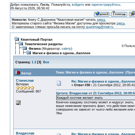
Добро пожаловать,
Гость
. Пожалуйста,
войдите
или
зарегистрируйтесь
.
09 Августа 2026, 06:56:42
Новости:
Книгу С.Доронина "Квантовая магия" читать
здесь
Материалы старого сайта "Физика Магии" доступны для просмотра
здесь
О замеченных глюках просьба писать на почту
quantmag@mail.ru
Квантовый Портал
Тематические разделы
0 Пользо
Физика
(Модератор:
valeriy
)
Магия и физика в одном...баллоне
Страниц:
1
2
[
3
]
Все
Тема: Магия и физика в одном...баллоне (Проч
Автор
Станислав
Re: Магия и физика в одном...баллон
Ветеран
«
Ответ #30 :
21 Сентября 2012, 20:05:41
Сообщений: 867
Цитата: Владислав от 21 Сентября 2012, 18:09:5
Каждый охотник желает знать
Конечно каждому охотнику может и недосуг знать, ч
ваше нежелание признать факт, что действие кван
совершено не зависит от чьего-либо желания или 
Увы
Владислав
Re: Магия и физика в одном...баллон