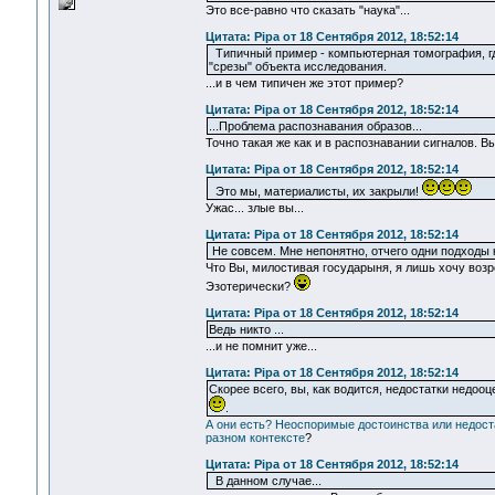
Это все-равно что сказать "наука"...
Цитата: Pipa от 18 Сентября 2012, 18:52:14
Типичный пример - компьютерная томография, гд
"срезы" объекта исследования.
...и в чем типичен же этот пример?
Цитата: Pipa от 18 Сентября 2012, 18:52:14
...Проблема распознавания образов...
Точно такая же как и в распознавании сигналов. В
Цитата: Pipa от 18 Сентября 2012, 18:52:14
Это мы, материалисты, их закрыли!
Ужас... злые вы...
Цитата: Pipa от 18 Сентября 2012, 18:52:14
Не совсем. Мне непонятно, отчего одни подходы 
Что Вы, милостивая государыня, я лишь хочу возро
Эзотерически?
Цитата: Pipa от 18 Сентября 2012, 18:52:14
Ведь никто ...
...и не помнит уже...
Цитата: Pipa от 18 Сентября 2012, 18:52:14
Скорее всего, вы, как водится, недостатки недоо
.
А они есть? Неоспоримые достоинства или недост
разном контексте
?
Цитата: Pipa от 18 Сентября 2012, 18:52:14
В данном случае...