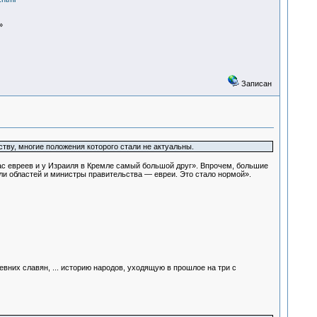
»
Записан
тву, многие положения которого стали не актуальны.
ас евреев и у Израиля в Кремле самый большой друг». Впрочем, большие
ли областей и министры правительства — евреи. Это стало нормой».
вних славян, ... историю народов, уходящую в прошлое на три с