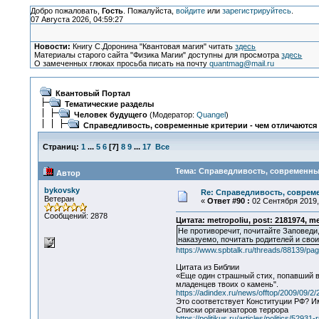
Добро пожаловать,
Гость
. Пожалуйста,
войдите
или
зарегистрируйтесь
.
07 Августа 2026, 04:59:27
Новости:
Книгу С.Доронина "Квантовая магия" читать
здесь
Материалы старого сайта "Физика Магии" доступны для просмотра
здесь
О замеченных глюках просьба писать на почту
quantmag@mail.ru
Квантовый Портал
Тематические разделы
Человек будущего
(Модератор:
Quangel
)
Справедливость, современные критерии - чем отличаются от
Страниц:
1
...
5
6
[
7
]
8
9
...
17
Все
Тема: Справедливость, современные 
Автор
bykovsky
Re: Справедливость, современ
Ветеран
«
Ответ #90 :
02 Сентября 2019, 
Сообщений: 2878
Цитата: metropoliu, post: 2181974, m
Не противоречит, почитайте Заповеди
наказуемо, почитать родителей и сво
https://www.spbtalk.ru/threads/88139/pa
Цитата из Библии
«Еще один страшный стих, попавший в 
младенцев твоих о камень".
https://adindex.ru/news/offtop/2009/09/2
Это соответствует Конституции РФ? Им
Списки организаторов террора
https://politikus.ru/articles/politics/52