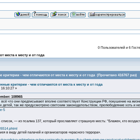
0 Пользователей и 6 Госте
 места к месту и от года
критерии - чем отличаются от места к месту и от года (Прочитано 416767 раз)
ные критерии - чем отличаются от места к месту и от года
16:10:27 »
ember: 108965
, всё что они предписывают вполне соответствует Конструкции РФ, покушение на жиз
их детей, так же предусмотрено светским законодательством, прелюбодеяние хоть и н
ge-5
список, — из псалма 137, который прославляет страшную месть: "Блажен, кто воздаст т
/26514.phtml
ея в виду детей палачей и организаторов «красного террора».
931-rukovodstvo-arhipelaga-gulag-sostoyalo-iz-evreev-ili-o-chem-nam-ne-rasskazal-solzhenicyn