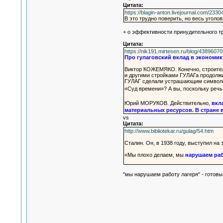
Цитата:
https://blagin-anton.livejournal.com/2330
В это трудно поверить, но весь уголо
+ о эффективности принудительного тр
Цитата:
https://nik191.mirtesen.ru/blog/4389607
Про гулаговский вклад в экономик
Виктор КОЖЕМЯКО. Конечно, строитель
и другими стройками ГУЛАГа продолжи
ГУЛАГ сделали устрашающим символом:
«Суд времени»? А вы, поскольку речь
Юрий МОРУКОВ. Действительно,
вкл
материальных ресурсов. В стране 
vs
Цитата:
http://www.bibliotekar.ru/gulag/54.htm
Сталин. Он, в 1938 году, выступил н
«Мы плохо делаем, мы
нарушаем раб
"мы нарушаем работу лагеря" - готовы