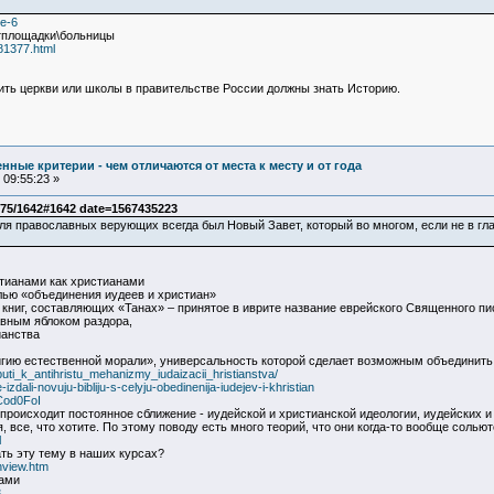
ge-6
тплощадки\больницы
81377.html
ить церкви или школы в правительстве России должны знать Историю.
ные критерии - чем отличаются от места к месту и от года
09:55:23 »
75/1642#1642 date=1567435223
ля православных верующих всегда был Новый Завет, который во многом, если не в гл
стианами как христианами
лью «объединения иудеев и христиан»
 книг, составляющих «Танах» – принятое в иврите название еврейского Священного пи
авным яблоком раздора,
анства
игию естественной морали», универсальность которой сделает возможным объединить 
_puti_k_antihristu_mehanizmy_iudaizacii_hristianstva/
zdali-novuju-bibliju-s-celyju-obedinenija-iudejev-i-khristian
Cod0FoI
происходит постоянное сближение - иудейской и христианской идеологии, иудейских и
, все, что хотите. По этому поводу есть много теорий, что они когда-то вообще солью
l
ать эту тему в наших курсах?
hview.htm
нами
3