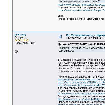
Нафига русским еврейска фигня?
https://www.spbtalk.ru/threads/88139/pa
«Церковь вместо школы\детсада\спор
https://www.yaplakal.com/forum7/topic13
ИМХО
Что бы русские сами решали, что стро
bykovsky
Re: Справедливость, современ
Ветеран
«
Ответ #92 :
03 Сентября 2019, 
Сообщений: 2878
Цитата: 6D707371701E0 link=12495587
Законом и руководством к действию д
была фишка
объединение иудеев как иудеев с хри
«В Израиле издали новую Библию с це
Израильская Библия приводит текст 24
В течение 2 тысяч лет Библия была гл
«Взаимоотношения иудаизма и христи
Религия ноахизма превратится в «рел
http://ruskline.ru/analitika/2015/11/27/na
https://spzh.news/ru/news/52978-v-izraile-i
https://www.youtube.com/watch?v=IFPY
«Да, со стороны всемирного иудаизма 
иудео-христианские трактовки, история
https://www.svoboda.org/a/28201196.htm
Взгляд иудеев на христиан: как освещ
http://www.hist.msu.ru/Labs/UkrBel/jewis
Правила поведения евреев с христиа
http://asher.ru/library/religen/jews?page=