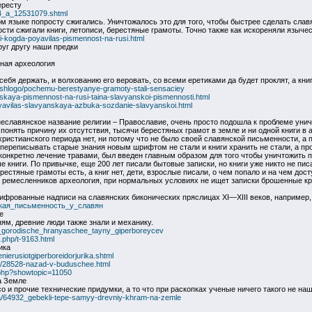
ересту
24_a_12531079.shtml
м языке попросту сжигались. Уничтожалось это для того, чтобы быстрее сделать слав
ти сжигали книги, летописи, берестяные грамоты. Точно также как искореняли язычес
-i-kogda-poyavilas-pismennost-na-rusi.html
руг другу наши предки
ьная археология
себя держать, и волхованию его веровать, со всеми еретиками да будет проклят, а книг
proshlogo/pochemu-berestyanye-gramoty-stali-sensaciey
anskaya-pismennost-na-rusi-taina-slavyanskoi-pismennosti.html
oyavilas-slavyanskaya-azbuka-sozdanie-slavyanskoi.html
еславянское название религии – Православие, очень просто подошла к проблеме унич
понять причину их отсутствия, тысячи берестяных грамот в земле и ни одной книги в 
ристианского периода нет, ни потому что не было своей славянской письменности, а п
ереписывать старые знания новым шрифтом не стали и книги хранить не стали, а про
 конкретно лечение травами, был введен главным образом для того чтобы уничтожить п
книги. По привычке, еще 200 лет писали бытовые записки, но книги уже никто не писа
естяные грамоты есть, а книг нет, дети, взрослые писали, о чем попало и на чем досту
в, ремесленников археология, при нормальных условиях не ищет записки брошенные кр
фрованные надписи на славянских биконических пряслицах XI—XIII веков, например, 
анская_письменность_у_славян
е
ям, древние люди также знали и механику.
ee_gorodische_hranyaschee_tayny_giperboreycev
.php/t-9163.html
ика
nierusiotgiperboreidorjurika.shtml
itics/28528-nazad-v-buduschee.html
x.php?showtopic=11050
а Земле
со и прочие технические придумки, а то что при раскопках ученые ничего такого не нашл
eta/64932_gebekli-tepe-samyy-drevniy-khram-na-zemle