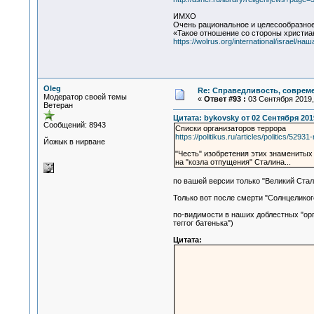
ИМХО
Очень рациональное и целесообразное 
«Такое отношение со стороны христиа
https://wolrus.org/international/israel/н
Oleg
Re: Справедливость, современ
Модератор своей темы
«
Ответ #93 :
03 Сентября 2019, 
Ветеран
Цитата: bykovsky от 02 Сентября 2019
Сообщений: 8943
Списки организаторов террора
https://politikus.ru/articles/politics/5
Йожык в нирване
"Честь" изобретения этих знаменитых
на "козла отпущения" Сталина...
по вашей версии только "Великий Стал
Только вот после смерти "Солнцеликого
по-видимости в наших доблестных "орга
теггог батенька")
Цитата: