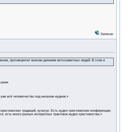
Записан
авном, противоречит многим деяниям ветхозаветных людей. В этом и
сания
уже всё человечество под началом иудеев.»
 христианских традиций, культур. Есть иудео-христианские конференции,
тся, есть много разных интересных трактовок иудео-христианства.»