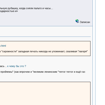
ельную рубашку, когда сняли пальто и часы…
годарностью и»
Записан
n.html
"скромности" западная печать никогда не упоминает, сваливая "лагеря"
ась ..
к чему бы это ?
роблемы" (как впрочем и "великим ленинским "теrrог теггог и ещё газ