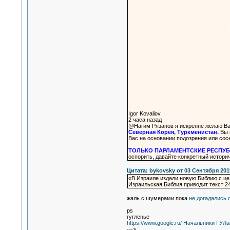
Igor Kovaliov
2 часа назад
@Нагим Рязапов я искренне желаю Вам
Северная Корея, Туркменистан.
Вы м
Вас на основании подозрения или сос
ТОЛЬКО ПАРЛАМЕНТСКИЕ РЕСПУБЛИКИ
оспорить, давайте конкретный истори
Цитата: bykovsky от 03 Сентября 2019
«В Израиле издали новую Библию с це
Израильская Библия приводит текст 2
жаль с шумерами пока
не догадались 
ps
гугленье
https://www.google.ru/ Начальники ГУЛа
--->