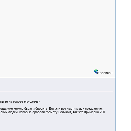
Записан
ги те на голове его сжечь».
 тогда уже можно было и бросить. Вот эти вот части мы, к сожалению,
ских людей, которые бросали грамоту целиком, так что примерно 250