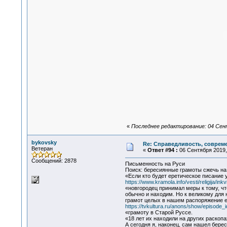
«
Последнее редактирование: 04 Сент
bykovsky
Re: Справедливость, современ
Ветеран
«
Ответ #94 :
06 Сентября 2019, 
Сообщений: 2878
Письменность на Руси
Поиск: бересиянные грамоты сжечь на
«Если кто будет еретическое писание у
https://www.kramola.info/vesti/religija/inkvi
«новгородец принимал меры к тому, что 
обычно и находим. Но к великому для 
грамот целых в нашем распоряжение е
https://tvkultura.ru/anons/show/episode_
«грамоту в Старой Руссе.
«18 лет их находили на других раскопа
А сегодня я, наконец, сам нашел бере