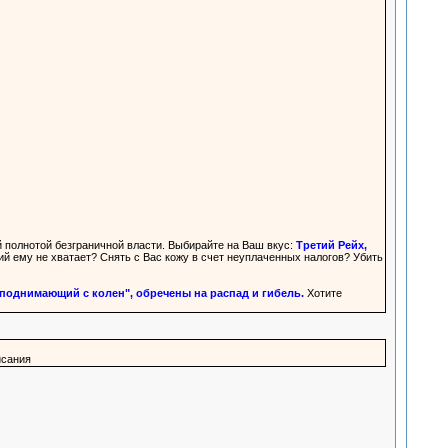
 полнотой безграничной власти. Выбирайте на Ваш вкус:
Третий Рейх,
й ему не хватает? Снять с Вас кожу в счет неуплаченных налогов? Убить
днимающий с колен", обречены на распад и гибель.
Хотите
исания