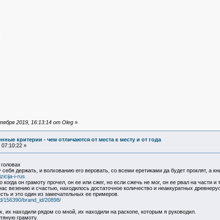
ября 2019, 16:13:14 от Oleg
»
ные критерии - чем отличаются от места к месту и от года
07:10:22 »
 головах
 себя держать, и волхованию его веровать, со всеми еретиками да будет проклят, а кни
zicija-i-rus
когда он грамоту прочел, он ее или сжег, но если сжечь не мог, он ее рвал на части и
нас везению и счастью, находилось достаточное количество и неаккуратных древнерус
сть и это один из замечательных ее примеров.
id/156390/brand_id/20898/
х, их находили рядом со мной, их находили на раскопе, которым я руководил.
стяную грамоту.