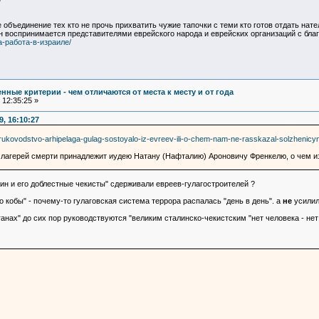
объединение тех кто не прочь прихватить чужие тапочки с теми кто готов отдать нат
н воспринимается представителями еврейского народа и еврейских организаций с бла
аша-работа-в-израиле/
ные критерии - чем отличаются от места к месту и от года
12:35:25 »
, 16:10:27
2931-rukovodstvo-arhipelaga-gulag-sostoyalo-iz-evreev-ili-o-chem-nam-ne-rasskazal-solzhenicy
 лагерей смерти принадлежит иудею Натану (Нафталию) Ароновичу Френкелю, о чем из 
ин и его доблестные чекисты" сдерживали евреев-гулагостроителей ?
 кобы" - почему-то гулаговская система террора распалась "день в день". а
не
усилил
нах" до сих пор руководствуются "великим сталинско-чекистским "нет человека - нет п