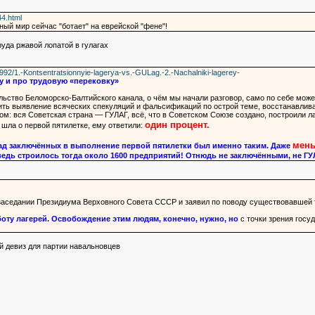
44.html
вный мир сейчас "ботает" на еврейской "фене"!
уда ржавой лопатой в гулагах
0992/1.-Kontsentratsionnyie-lagerya-vs.-GULag.-2.-Nachalniki-lagerey-
у и про трудовую «перековку»
ство Беломорско-Балтийского канала, о чём мы начали разговор, само по себе может 
ть выявление всяческих спекуляций и фальсификаций по острой теме, восстанавлива
 вся Советская страна — ГУЛАГ, всё, что в Советском Союзе создано, построили ла
один процент.
 шла о первой пятилетке, ему ответили:
мень
ад заключённых в выполнение первой пятилетки был именно таким. Даже
ведь строилось тогда около 1600 предприятий! Отнюдь не заключёнными, не ГУ
а заседании Президиума Верховного Совета СССР и заявил по поводу существовавшей
оту лагерей. Освобождение этим людям, конечно, нужно, но
с точки зрения госу
й девиз для партии навальновцев