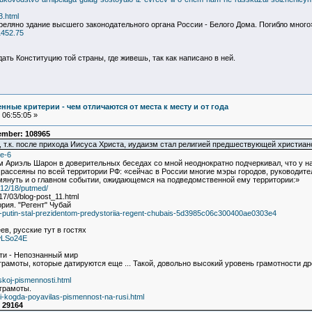
3.html
треляно здание высшего законодательного органа России - Белого Дома. Погибло много
1452.75
ть Конституцию той страны, где живешь, так как написано в ней.
ные критерии - чем отличаются от места к месту и от года
06:55:05 »
ember: 108965
 т.к. после прихода Иисуса Христа, иудаизм стал религией предшествующей христианс
ge-6
м Ариэль Шарон в доверительных беседах со мной неоднократно подчеркивал, что у н
 рассеяны по всей территории РФ: «сейчас в России многие мэры городов, руководите
омянуть и о главном событии, ожидающемся на подведомственной ему территории:»
/12/18/putmed/
17/03/blog-post_11.html
рия. "Регент" Чубай
k-putin-stal-prezidentom-predystoriia-regent-chubais-5d3985c06c300400ae0303e4
ев, русские тут в гостях
wLSo24E
ти - Непознанный мир
рамоты, которые датируются еще ... Такой, довольно высокий уровень грамотности дре
sskoj-pismennosti.html
 грамоты.
-i-kogda-poyavilas-pismennost-na-rusi.html
 29164