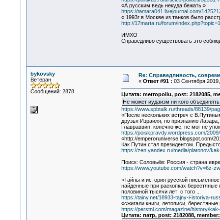
«А русским ведь некуда бежать.»
https://tamara041.livejournal.com/142521
« 1993г в Москве из танков было расс
http://17marta.ru/forum/index.php?topic=
ИМХО
Справедливо существовать это соблюда
bykovsky
Re: Справедливость, современ
Ветеран
«
Ответ #91 :
03 Сентября 2019, 
Сообщений: 2878
Цитата: metropoliu, post: 2182085, m
Не может иудаизм ни кого объединять,
https://www.spbtalk.ru/threads/88139/pa
«После нескольких встреч с В.Путины
друзья Израиля, по признанию Лазара,
Главраввин, конечно же, не мог не уп
https://poiskpravdy.wordpress.com/2009
«http://emperoruniverse.blogspot.com/20
Как Путин стал президентом. Предысто
https://zen.yandex.ru/media/platonov/ka
Поиск: Соловьёв: Россия - страна евре
https://www.youtube.com/watch?v=6z-z
«Тайны и история русской письменнос
найденные при раскопках берестяные г
половиной тысячи лет: с того ...
https://tainy.net/18933-tajny-i-istoriya-ru
«сжигали книги, летописи, берестяные
https://perstni.com/magazine/history/kak
Цитата: патр, post: 2182088, member: