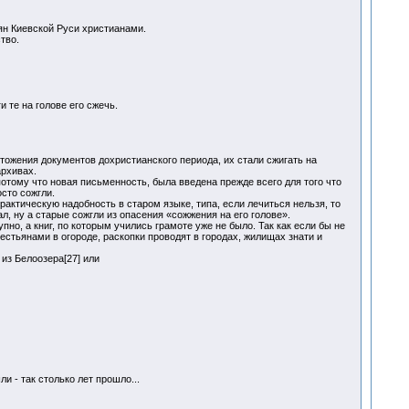
ян Киевской Руси христианами.
тво.
и те на голове его сжечь.
тожения документов дохристианского периода, их стали сжигать на
архивах.
отому что новая письменность, была введена прежде всего для того что
сто сожгли.
рактическую надобность в старом языке, типа, если лечиться нельзя, то
л, ну а старые сожгли из опасения «сожжения на его голове».
пно, а книг, по которым учились грамоте уже не было. Так как если бы не
естьянами в огороде, раскопки проводят в городах, жилищах знати и
из Белоозера[27] или
и - так столько лет прошло...