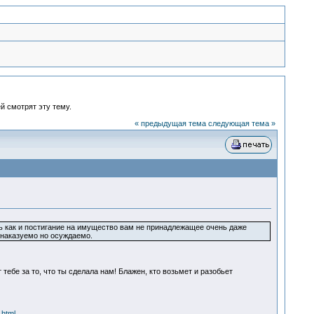
й смотрят эту тему.
« предыдущая тема
следующая тема »
нь как и постигание на имущество вам не принадлежащее очень даже
енаказуемо но осуждаемо.
ебе за то, что ты сделала нам! Блажен, кто возьмет и разобьет
.html