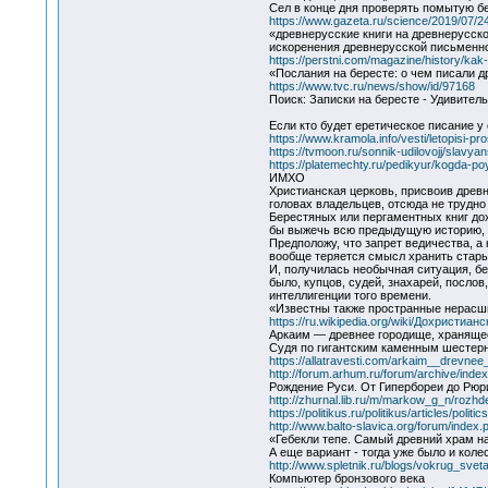
Сел в конце дня проверять помытую б
https://www.gazeta.ru/science/2019/07/
«древнерусские книги на древнерусско
искоренения древнерусской письменнос
https://perstni.com/magazine/history/kak
«Послания на бересте: о чем писали д
https://www.tvc.ru/news/show/id/97168
Поиск: Записки на бересте - Удивител
Если кто будет еретическое писание у 
https://www.kramola.info/vesti/letopisi-
https://tvmoon.ru/sonnik-udilovojj/slavy
https://platemechty.ru/pedikyur/kogda-p
ИМХО
Христианская церковь, присвоив древн
головах владельцев, отсюда не трудно 
Берестяных или пергаментных книг дох
бы выжечь всю предыдущую историю, п
Предположу, что запрет ведичества, а
вообще теряется смысл хранить старые 
И, получилась необычная ситуация, бер
было, купцов, судей, знахарей, посло
интеллигенции того времени.
«Известны также пространные нерасши
https://ru.wikipedia.org/wiki/Дохристи
Аркаим — древнее городище, храняще
Судя по гигантским каменным шестерн
https://allatravesti.com/arkaim__drevn
http://forum.arhum.ru/forum/archive/index
Рождение Руси. От Гипербореи до Рюр
http://zhurnal.lib.ru/m/markow_g_n/rozhde
https://politikus.ru/politikus/articles/pol
http://www.balto-slavica.org/forum/inde
«Гебекли тепе. Самый древний храм н
А еще вариант - тогда уже было и коле
http://www.spletnik.ru/blogs/vokrug_sv
Компьютер бронзового века