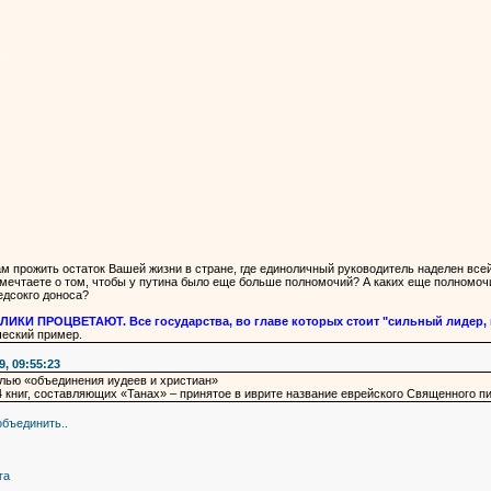
 прожить остаток Вашей жизни в стране, где единоличный руководитель наделен всей
ечтаете о том, чтобы у путина было еще больше полномочий? А каких еще полномочи
едсокго доноса?
 ПРОЦВЕТАЮТ. Все государства, во главе которых стоит "сильный лидер, по
ческий пример.
, 09:55:23
лью «объединения иудеев и христиан»
4 книг, составляющих «Танах» – принятое в иврите название еврейского Священного п
объединить..
га