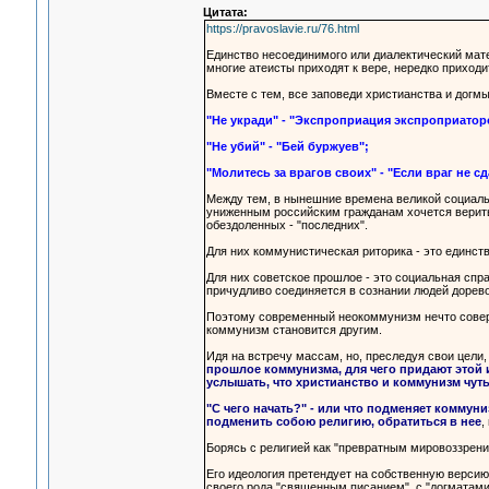
Цитата:
https://pravoslavie.ru/76.html
Единство несоединимого или диалектический мате
многие атеисты приходят к вере, нередко приходи
Вместе с тем, все заповеди христианства и догм
"Не укради" - "Экспроприация экспроприатор
"Не убий" - "Бей буржуев";
"Молитесь за врагов своих" - "Если враг не сд
Между тем, в нынешние времена великой социаль
униженным российским гражданам хочется верить
обездоленных - "последних".
Для них коммунистическая риторика - это единст
Для них советское прошлое - это социальная спр
причудливо соединяется в сознании людей дорев
Поэтому современный неокоммунизм нечто соверш
коммунизм становится другим.
Идя на встречу массам, но, преследуя свои цели
прошлое коммунизма, для чего придают этой 
услышать, что христианство и коммунизм чут
"С чего начать?" - или что подменяет коммун
подменить собою религию, обратиться в нее
,
Борясь с религией как "превратным мировоззрени
Его идеология претендует на собственную версию
своего рода "священным писанием", с "догматами