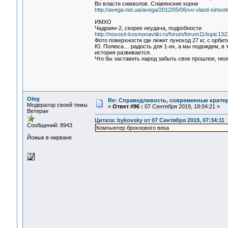
Во власти символов. Славянские корни
http://avega.net.ua/avega/2012/05/06/vo-vlasti-simvol
ИМХО
Чадраян-2, скорее неудача, подробности
http://novosti-kosmonavtiki.ru/forum/forum11/topic
Фото поверхности где лежит луноход 27 кг, с орби
Ю. Полюса… радость для 1-их, а мы подождем, в т
история развивается.
Что бы заставить народ забыть свое прошлое, нео
Oleg
Re: Справедливость, современные критерии
Модератор своей темы
«
Ответ #96 :
07 Сентября 2019, 18:04:21 »
Ветеран
Цитата: bykovsky от 07 Сентября 2019, 07:34:11
Сообщений: 8943
Компьютер бронзового века
Йожык в нирване