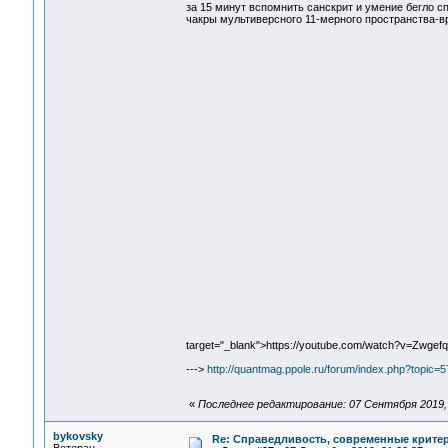
за 15 минут вспомнить санскрит и умение бегло 
чакры мультиверсного 11-мерного пространства-вр
target="_blank">https://youtube.com/watch?v=Zwgef
--->
http://quantmag.ppole.ru/forum/index.php?topi
«
Последнее редактирование: 07 Сентября 2019, 
bykovsky
Re: Справедливость, современные критерии