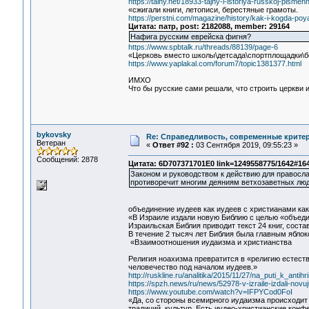
https://tainy.net/18933-tajny-i-istoriya-russkoj-pismenn
«сжигали книги, летописи, берестяные грамоты.
https://perstni.com/magazine/history/kak-i-kogda-poy
Цитата: патр, post: 2182088, member: 29164
Нафига русским еврейска фигня?
https://www.spbtalk.ru/threads/88139/page-6
«Церковь вместо школы\детсада\спортплощадки\
https://www.yaplakal.com/forum7/topic1381377.html
ИМХО
Что бы русские сами решали, что строить церкви 
bykovsky
Re: Справедливость, современные критерии
Ветеран
«
Ответ #92 :
03 Сентября 2019, 09:55:23 »
Сообщений: 2878
Цитата: 6D707371701E0 link=1249558775/1642#16
Законом и руководством к действию для правосла
противоречит многим деяниям ветхозаветных лю
объединение иудеев как иудеев с христианами ка
«В Израиле издали новую Библию с целью «объеди
Израильская Библия приводит текст 24 книг, сост
В течение 2 тысяч лет Библия была главным яблок
«Взаимоотношения иудаизма и христианства
Религия ноахизма превратится в «религию естест
человечество под началом иудеев.»
http://ruskline.ru/analitika/2015/11/27/na_puti_k_antih
https://spzh.news/ru/news/52978-v-izraile-izdali-novuju-
https://www.youtube.com/watch?v=IFPYCod0FoI
«Да, со стороны всемирного иудаизма происходит 
традиций, культур. Есть иудео-христианские конфе