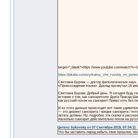
target="_blank">https://www.youtube.com/watch?v=
https://pikabu.ru/story/kakoy_zhe_russkiy_ne_poni
Светлана Бурлак — доктор филологических наук, 
«Происхождение языка». Доклад прозвучал 16 ию
Светлана Бурлак: Добрый день. Я сегодня буду г
история о том, как санскритолог Дурга Прасад Ша
как русский похож на санскрит! Прямо хоть без п
И из этого дальше происходят вот такие удивите
— это диалект санскрита / предок санскрита / по
летать должны. Ну, подробно эти сказки я рассказ
насколько санскрит действительно похож на русс
Цитата: bykovsky от 07 Сентября 2019, 07:34:11
Что бы заставить народ забыть свое прошлое, нео