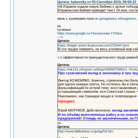
Цитата: bykovsky от 03 Сентября 2019, 09:55:23
«В Израиле издали новую Библию с целью «объед
Израильская Библия приводит текст 24 книг, сос
жаль с шумерами пока
не догадались объединить.
ps
гугленье
https://www.google.ru/ Начальники ГУЛага
--->
Цитата:
https://blagin-anton.livejournal.com/233044.html
В это трудно поверить, но весь уголовный мир сей
+ о эффективности принудительного труда ржавой 
Цитата:
https://nik191.mirtesen.ru/blog/43896070992/1.-Kont
Про гулаговский вклад в экономику и про тр
Виктор КОЖЕМЯКО. Конечно, строительство Белом
для одного номера газеты. Но хотелось бы в свя
фальсификаций по острой теме, восстанавливая д
устрашающим символом: вся Советская страна — 
Николаевич, как Сванидзе вещал в телепередаче 
процент.
Юрий МОРУКОВ. Действительно,
вклад заключё
И по объёму выполненных работ, и по освоен
предприятий! Отнюдь не заключёнными, не Г
vs
Цитата:
http://www.bibliotekar.ru/gulag/54.htm