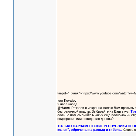
target="_blank">https://www.youtube.com/watch?v
Igor Kovaliov
2 часа назад
@Нагим Рязапов я искренне желаю Вам прожить ос
безграничной власти. Выбирайте на Ваш вкус:
Тре
больше полномочий? А каких еще полномочий ему 
подозрения или соседсокго доноса?
ТОЛЬКО ПАРЛАМЕНТСКИЕ РЕСПУБЛИКИ ПРОЦВЕТ
колен", обречены на распад и гибель.
Хотите о