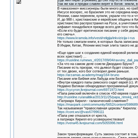
(где жил пират угрюмый) до сих пор есть племе
так же как и предки славян верят в богов: земли, 
В «амазонке» миссионеры были много раз, но граб
Иисусе воскрес, но Бразилия это не середина мир
Японии, сами переняли, купили, украли что-то и ч
И, до 988 г, христианские и еврейские общины в К
христианство распространил на Руси, а уничтожил
алфавит понадобился прежде всего для того что 
«Если кто будет еретическое писание у себя держат
его сжечь».
https://www.kramola.info/vesti/religija/inkvizicija-i-rus
Не только сжигали книги, в которых была записана 
В Индии, Китае, Японии местная элита такого не д
«Еще один шаг к созданию единой мировой религ
всех христиан!) …
https://ruskline.ru/news_rl/2017/09/04/ravviny_dali_
«За что на самом деле сожгли Джордано Бруно?
Писание есть призрак, что дьявол будет спасен. 
от тех двоих, кого Бог сотворил днем раньше.
https://arzamas.academy/mag/164-bruno
Писание или Библия или Лабуда или Белиберда ил
«Внутри каждого папы римского сидит еврей (с). И
Недавно Ватикан обнародовал программный докуме
https://cycyron.livejournal.com/6971973.html
«Папа римский включён в список «50 евреев года»
http://ruskline.ru/analitika/2013/11/25/papa_rimskij
«Патриарх Кирилл - галахический славянин?
https://maxpark.com/community/5652/content/598689
Так называемая "православная церковь" Кирилла:
https://cont.ws/@vas67/996111
«Папа уже отказался от креста,
а патриарх Кирилл его усовершенствовал!
https://vena45.livejournal.com/5055996.html
Закон трансформации. Суть закона состоит в том,
предков теряет свою осмысленность. Связь времё