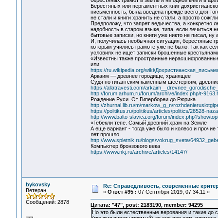
берестяных грамот в земле и ни одной книги в арх
Берестяных или пергаментных книг дохристианског
письменность, была введена прежде всего для т
не стали и книги хранить не стали, а просто сожгли
Предположу, что запрет ведичества, а конкретно 
надобность в старом языке, типа, если лечиться н
бытовые записки, но книги уже никто не писал, ну 
И, получилась необычная ситуация, берестяные грам
которым учились грамоте уже не было. Так как есл
условиях не ищет записки брошенные крестьянами 
«Известны также пространные нерасшифрованные н
или
https://ru.wikipedia.org/wiki/Дохристианская_пись
Аркаим — древнее городище, хранящее
Судя по гигантским каменным шестерням, древние
https://allatravesti.com/arkaim__drevnee_gorodisc
http://forum.arhum.ru/forum/archive/index.php/t-9163.
Рождение Руси. От Гипербореи до Рюрика
http://zhurnal.lib.ru/m/markow_g_n/rozhdenierusiotgipe
https://politikus.ru/politikus/articles/politics/28528-n
http://www.balto-slavica.org/forum/index.php?showto
«Гебекли тепе. Самый древний храм на Земле
А еще вариант - тогда уже было и колесо и прочие 
лет прошло...
http://www.spletnik.ru/blogs/vokrug_sveta/64932_ge
Компьютер бронзового века
https://www.nkj.ru/archive/articles/14147/
bykovsky
Re: Справедливость, современные критерии
Ветеран
«
Ответ #95 :
07 Сентября 2019, 07:34:11 »
Сообщений: 2878
Цитата: "47", post: 2183190, member: 94295
Но это были естественные верования и такие до с