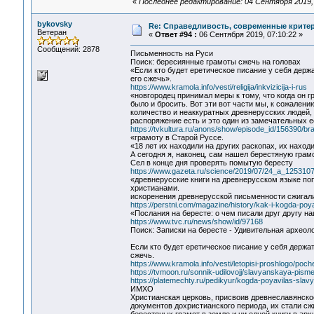
«
Последнее редактирование: 04 Сентября 2019, 
bykovsky
Re: Справедливость, современные критерии
Ветеран
«
Ответ #94 :
06 Сентября 2019, 07:10:22 »
Сообщений: 2878
Письменность на Руси
Поиск: бересиянные грамоты сжечь на головах
«Если кто будет еретическое писание у себя держат
его сжечь».
https://www.kramola.info/vesti/religija/inkvizicija-i-rus
«новгородец принимал меры к тому, что когда он гр
было и бросить. Вот эти вот части мы, к сожалени
количество и неаккуратных древнерусских людей, 
распоряжение есть и это один из замечательных е
https://tvkultura.ru/anons/show/episode_id/156390/br
«грамоту в Старой Руссе.
«18 лет их находили на других раскопах, их наход
А сегодня я, наконец, сам нашел берестяную грамо
Сел в конце дня проверять помытую бересту
https://www.gazeta.ru/science/2019/07/24_a_1253107
«древнерусские книги на древнерусском языке поп
христианами.
искоренения древнерусской письменности сжигали 
https://perstni.com/magazine/history/kak-i-kogda-poy
«Послания на бересте: о чем писали друг другу н
https://www.tvc.ru/news/show/id/97168
Поиск: Записки на бересте - Удивительная археол
Если кто будет еретическое писание у себя держать
сжечь.
https://www.kramola.info/vesti/letopisi-proshlogo/po
https://tvmoon.ru/sonnik-udilovojj/slavyanskaya-pism
https://platemechty.ru/pedikyur/kogda-poyavilas-sla
ИМХО
Христианская церковь, присвоив древнеславянско
документов дохристианского периода, их стали сжи