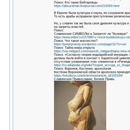
Поиск: Кто такие Бейтаровцы
https://absurdman.livejournal.com/219359.html
В Европе была культура и наука, ее сохранили ара
То есть арабы исправили преступление религиозн
Но, у славян так же была своя древняя культура и
на запреты властей.
Поиск:
Славянские СИМВОЛЫ и Запретят ли "Коловрат"
https://www.infpol.ru/157880-v-rossii-buddistskuyu-si
Поиск: Что такое масонство?
https://poiskpravdy.wordpress.com/page/11/?s=чат
Поиск: Тайна мира открыта
https://via-midgard.com/news/in_midgard/tajna-mira-o
Поиск: «Согласно теории индоарийской миграции,
должны были войти в контакт с Хараппской цивили
отсутствие упоминания этих элементов в «Ригведе»
https://ru.wikipedia.org/wiki/Теория_исхода_из_Инди
Поиск: Воронеж, Костенки, археология
Костёнки Воронежской области археологи проводят
https://tvkultura.ru/article/show/article_id/155169/
Славянское Православие, Богиня Правь.