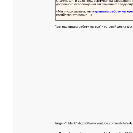
Сталин. Он, в 1938 году, выступил на заседании
досрочного освобождения заключенных следующе
«Мы плохо делаем, мы
нарушаем работу лагере
хозяйства это плохо…»
"мы нарушаем работу лагеря" - готовый девиз для
target="_blank">https://www.youtube.com/watch?v=I