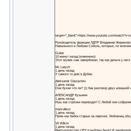
target="_blank">https://www.youtube.com/watch?v
Руководитель фракции ЛДПР Владимир Жириновски
Навального и Любови Соболь, которые, по мнению
Guitar
10 минут назад (изменено)
Этот мужик сам завербован, так как деньги у нег
Mc Latych
1 день назад
У самого то дом в Дубае..
Aleksandr Glazachev
1 день назад
Они бухие что ли? ))) Как разговор двух алкашей н
АЛЕКСАНДР Кузьмин
1 день назад
Ишь как стрелки переводят! С Любой они собралис
manrullezz
1 день назад
Прям как бабки старые на лавочке. Любовниц обс
Vit Volkov
1 день назад
Вмешательство ЦРУ в выборы было! И заключалось