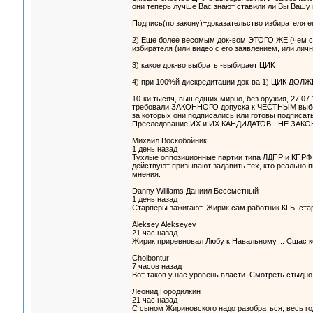
они теперь лучше Вас знают ставили ли Вы Вашу п
Подпись(по закону)=доказательство избирателя ег
2) Еще более весомым док-вом ЭТОГО ЖЕ (чем с
избирателя (или видео с его заявлением, или лич
3) какое док-во выбрать -выбирает ЦИК
4) при 100%й дискредитации док-ва 1) ЦИК ДОЛЖ
10-ки тысяч, вышедших мирно, без оружия, 27.07.19
требовали ЗАКОННОГО допуска к ЧЕСТНЫМ выбо
за которых они подписались или готовы подписать
Преследование ИХ и ИХ КАНДИДАТОВ - НЕ ЗАКО
Михаил Воскобойник
1 день назад
Тухлые оппозиционные партии типа ЛДПР и КПРФ к
действуют призывают задавить тех, кто реально п
мнения.
Danny Williams Даниил Бессметный
1 день назад
Старперы зажигают. Жирик сам работник КГБ, ст
Aleksey Alekseyev
21 час назад
Жирик приревновал Любу к Навальному.... Сщас ко
Cholbontur
7 часов назад
Вот таков у нас уровень власти. Смотреть стыдно
Леонид Городилкин
21 час назад
С сыном Жириновского надо разобраться, весь год