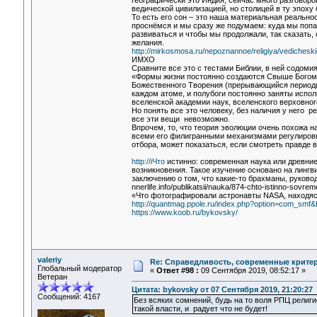
географически это Индия, сейчас много разговоро
ведической цивилизацией, но столицей в ту эпоху
То есть его сон – это наша материальная реально
проснёмся и мы сразу же подумаем: куда мы попа
развиваться и чтобы мы продолжали, так сказать,
желания.
http://mirkosmosa.ru/nepoznannoe/religiya/vedichesk
ИМХО
Сравните все это с тестами Библии, в ней содомия
«Формы жизни постоянно создаются Свыше Богом и
Божественного Творения (прерывающийся периоди
каждом атоме, и полубоги постоянно заняты испол
вселенской академии наук, вселенского верховного
Но понять все это человеку, без наличия у него 
все эти вещи невозможно.
Впрочем, то, что теория эволюции очень похожа на
всеми его филигранными механизмами регулировки
отбора, может показаться, если смотреть правде 
http://iЧто
истинно: современная наука или древние
возникновения. Такое изучение основано на линг
заключению о том, что какие-то брахманы, руков
nnerlife.info/publikatsii/nauka/874-chto-istinno-sovre
«Что фотографировали астронавты NASA, находяс
http://quantmag.ppole.ru/index.php?option=com_smf&
https://www.koob.ru/bykovsky/
valeriy
Re: Справедливость, современные критерии
Глобальный модератор
«
Ответ #98 :
09 Сентября 2019, 08:52:17 »
Ветеран
Цитата: bykovsky от 07 Сентября 2019, 21:20:27
Сообщений: 4167
Без всяких сомнений, будь на то воля РПЦ религи
такой власти, и радует что не будет!