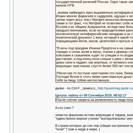
государственной религией России. Одно такое з
канале НТВ.
..можем наблюдать ярко выраженную антифарисей
Иоанн многих фарисеев и саддукеев, идущих к нем
затем через весь текст Матфея многочисленными
также и тот факт, что Матфей не позволяет себе 
Ессеев и их общину Кумранитов, вследствие бол
предшественниками, если не прародителями ранн
исключительно антифарисейским нападкам и не св
политический документ 1 века, который в какой
порицающими йогов, магов, целителей и прочую н
“В ночь под праздник Иоанна Предтечи и на самый
городах и селах мужи и жены, отроки и девицы с
плясками и скаканием ходят по улицам и по вода
растление; а под конец ночи спешат к реке с вели
домы свои и падают, как мертвые, от великого кл
верующих христианах спустя более 500 лет после
Убегал как-то пустыне христианин ото льва. Бежал
Господи! Всели в этого зверя христианскую душу! 
тебя за пищу тобою ниспосланную.
далее - по Сtrl-F _правосл_
http://quantmag.ppole.ru
Цитата: valeriy от 09 Сентября 2019, 08:52:17
После снятия запрета на религиозность люди пол
А кто снял ?
чекисты-фанатики истово верующие в террор, вое
"единственно верное учение "матерьялизьмы-эмп
В стране которых до сих пор (общие кастрюльки п
"поле" ? (как и нигде в мире..)