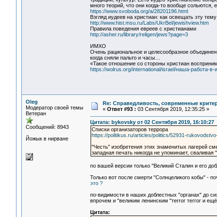
много теорий, что они когда-то вообще сольются, 
https://www.svoboda.org/a/28201196.html
Взгляд иудеев на христиан: как освещать эту тему
http://www.hist.msu.ru/Labs/UkrBel/jewishview.htm
Правила поведения евреев с христианами
http://asher.ru/library/religen/jews?page=3
ИМХО
Очень рациональное и целесообразное объединение
когда сняли пальто и часы…
«Такое отношение со стороны христиан восприним
https://wolrus.org/international/israel/наша-работа-в-
Oleg
Re: Справедливость, современные критерии
Модератор своей темы
«
Ответ #93 :
03 Сентября 2019, 12:35:25 »
Ветеран
Цитата: bykovsky от 02 Сентября 2019, 16:10:27
Сообщений: 8943
Списки организаторов террора
https://politikus.ru/articles/politics/52931-rukovods
Йожык в нирване
"Честь" изобретения этих знаменитых лагерей см
западная печать никогда не упоминает, сваливая "
по вашей версии только "Великий Сталин и его до
Только вот после смерти "Солнцеликого кобы" - по
это ?
по-видимости в наших доблестных "органах" до си
впрочем и "великим ленинским "теrrог теггог и ещё 
Цитата: