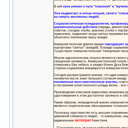
В ней
свое учение о пути "спасения" и "мучени
Она выдвигает, в конце концов, своего "спаси
на смерть миллионы людей.
Социалистическая псевдорелигия, профанируя
церемониальные действия
(парады, демонстрац
советов, съездов, клубы, красные уголки с портр
(мавзолеи), подменяет мощи святых мумиями вож
объяснить поклонение праху вождя).
Коммунистические демонстрации
пародируют хр
портретами "святых" (вождей). В вожде социализм
Существуют коммунистические "священные писания
Многие идеологические лозунги являются своего 
священная ненависть. Коммунистический голубь ми
отверзлись Ему небеса, и увидел Иоанн Духа Божи
сторона социализма инициируется коммунистичес
Cегодня распространено мнение, что идея коммун
человечества не знает большего согласия между 
неизменные многомиллионные жертвы
, клас
и построение атеистического уклада жизни, - все
Произведения классиков марксизма-ленинизма пре
удостоверения в этом достаточно заглянуть в сбор
Таким образом, непредвзятый анализ коммунистиче
является теоретическим обоснованием тотального
Поскольку христианство есть высшее откровение 
церковной соборности людей, - то коммунизм, на
антихрист
радикальным
ианством.
.. "Социализм есть не только рабочий вопрос или