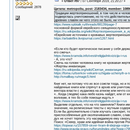
Ветеран
«
Ответ #97 :
07 Сентября 2019, 21:20:27 »
Сообщений: 2878
Цитата: metropoliu, post: 2183434, member: 1089
Традиции жертвоприношений, в том числе и челове
подверглась уничтожению, но то что действитель
древних славян ни чего этого не было, ни что не
https://www.spbtalk.ru/threads/88139/page-7
«основной формой еврейского священнослужения; п
https://ru.wikipedia.org/wiki/Жертвоприношения_в_
«Еврейские источники о кровавых жертвоприноше
https://arbaletfire.livejournal.com/1267.html
«Если кто будет еретическое писание у себя держат
его сжечь».
https://www.kramola.info/vesti/religija/inkvizicija-i-rus
- А, это что?
Сжечь на голове человека книгу не кровавая жерт
«Жертвы инквизиции.
https://ru.wikipedia.org/wiki/Святая_инквизиция
https://foma.ru/tserkov-vekami-szhigala-uchenyih-a-
http://smallbay.ru/magic5.html
Книг нет, ни потому что их все сожгли тогда, но 
найденные книги или спрячут в архив или уничтож
вектора власти с иудаизма на атеизм или нечто с
«...Когда (людям) кака-любо казнь найдет, или от к
волхвам, в тех бо собе помощи ищуть.»
https://www.kramola.info/vesti/religija/inkvizicija-i-rus
Выделим отдельно, что на что заменяли? Книги и
значение, на религиозные тексты с мутным содер
Если бы дополнительно стали изучать санскрит, т
приспособленные для околпачивания славян, славя
дух не хочет терпеть эту насаждаемую ему сверх
Поиск: «Сквер, храм или идейная война против Ро
https://topwar.ru/157859-skver-hram-ili-idejnaja-vojna-p
http://www.pravda-pravo.ru/forum/index.php?topic=79