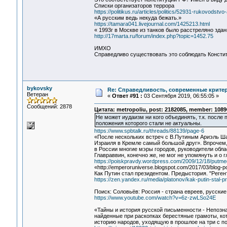
Списки организаторов террора
https://politikus.ru/articles/politics/52931-rukovods
«А русским ведь некуда бежать.»
https://tamara041.livejournal.com/1425213.html
« 1993г в Москве из танков было расстреляно зда
http://17marta.ru/forum/index.php?topic=1452.75
ИМХО
Справедливо существовать это соблюдать Конститу
bykovsky
Re: Справедливость, современные критерии
Ветеран
«
Ответ #91 :
03 Сентября 2019, 06:55:05 »
Сообщений: 2878
Цитата: metropoliu, post: 2182085, member: 1089
Не может иудаизм ни кого объединять, т.к. посл
положения которого стали не актуальны.
https://www.spbtalk.ru/threads/88139/page-6
«После нескольких встреч с В.Путиным Ариэль Шар
Израиля в Кремле самый большой друг». Впрочем,
в России многие мэры городов, руководители обла
Главраввин, конечно же, не мог не упомянуть и о
https://poiskpravdy.wordpress.com/2009/12/18/putme
«http://emperoruniverse.blogspot.com/2017/03/blog-p
Как Путин стал президентом. Предыстория. "Реген
https://zen.yandex.ru/media/platonov/kak-putin-sta
Поиск: Соловьёв: Россия - страна евреев, русские 
https://www.youtube.com/watch?v=6z-zwLSo24E
«Тайны и история русской письменности - Непозн
найденные при раскопках берестяные грамоты, кото
историю народов, уходящую в прошлое на три с пол