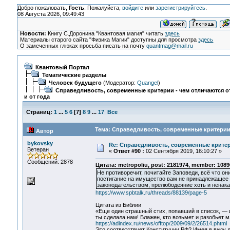
Добро пожаловать,
Гость
. Пожалуйста,
войдите
или
зарегистрируйтесь
.
08 Августа 2026, 09:49:43
Новости:
Книгу С.Доронина "Квантовая магия" читать
здесь
Материалы старого сайта "Физика Магии" доступны для просмотра
здесь
О замеченных глюках просьба писать на почту
quantmag@mail.ru
Квантовый Портал
Тематические разделы
Человек будущего
(Модератор:
Quangel
)
Справедливость, современные критерии - чем отличаются от
и от года
Страниц:
1
...
5
6
[
7
]
8
9
...
17
Все
Тема: Справедливость, современные критерии -
Автор
bykovsky
Re: Справедливость, современные критерии
Ветеран
«
Ответ #90 :
02 Сентября 2019, 16:10:27 »
Сообщений: 2878
Цитата: metropoliu, post: 2181974, member: 1089
Не противоречит, почитайте Заповеди, всё что он
постигание на имущество вам не принадлежащее о
законодательством, прелюбодеяние хоть и ненак
https://www.spbtalk.ru/threads/88139/page-5
Цитата из Библии
«Еще один страшный стих, попавший в список, — и
ты сделала нам! Блажен, кто возьмет и разобьет м
https://adindex.ru/news/offtop/2009/09/2/26514.phtml
Это соответствует Конституции РФ? Имея в виду д