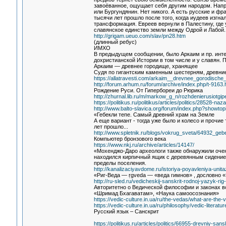
завоёванное, ощущает себя другим народом. Напри
или Бургундянин. Нет никого. А есть русские и фр
тысячи лет прошло после того, когда иудеев изгна
трансформация. Евреев вернули в Палестину, где 
славянское единство земли между Одрой и Лабой. 
http://grigam.ueuo.com/slav/pn28.htm
(длинный ребус)
ИМХО
В предыдущем сообщении, было Аркаим и пр. инте
дохристианской Истории в том числе и у славян. 
Аркаим — древнее городище, хранящее
Судя по гигантским каменным шестерням, древние
https://allatravesti.com/arkaim__drevnee_gorodisc
http://forum.arhum.ru/forum/archive/index.php/t-9163.
Рождение Руси. От Гипербореи до Рюрика
http://zhurnal.lib.ru/m/markow_g_n/rozhdenierusiotgipe
https://politikus.ru/politikus/articles/politics/28528-n
http://www.balto-slavica.org/forum/index.php?showto
«Гебекли тепе. Самый древний храм на Земле
А еще вариант - тогда уже было и колесо и прочие 
лет прошло...
http://www.spletnik.ru/blogs/vokrug_sveta/64932_ge
Компьютер бронзового века
https://www.nkj.ru/archive/articles/14147/
«Мохенджо-Даро археологи также обнаружили оче
находился кирпичный ящик с деревянным сидением
пределы поселения.
http://kanalizaciyavdome.ru/istoriya-poyavleniya-unita
«Риг-Веда — ṛgveda — «веда гимнов» , дословно 
http://ru-sled.ru/vedicheskij-sanskrit-rodnoj-yazyk-rig
Авторитетно о Ведической философии и законах вс
«Шримад Бхагаватам», «Наука самоосознания»
https://vedic-culture.in.ua/ru/the-vedas/what-are-the
https://vedic-culture.in.ua/ru/philosophy/vedic-litera
Русский язык – Санскрит
https://politikus.ru/articles/politics/66955-drevniy-san