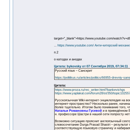
target="_blank">https://www.youtube.com/watch?v=
...
https://www.youtube.com/ Анти-китерский механ
п.2
о катодах и анодах
Цитата: bykovsky от 07 Сентября 2019, 07:34:11
Русский язык – Санскрит
https://politikus.ru/articles/politics/66955-drevniy-sa
Цитата:
https://www.proza.ru/rec_writer.html?bankevichgs
https://www.yaplakal.com/forum28/st/350/topic102557
Русскоязычная Wiki-интернет-энциклопедия на во
интернет-пространство? Несколько ранее, начина
более тщательно. Итогом было понимание того, ч
Натальи Романовны Гусевой
и в приведённом В
н. профессоре Шастри в нашей сети попросту нет
Возможно ситуацию прояснит англоязычный секто
словосочетание Durga Prasad Shastri – результат
соответствующую языковую страничку и набираем запр