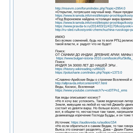
http://msevm.com/forum/index.php?topic=2954.0
«Открытие, потрясшее научный мир. Наши предки 
https://www.kramola.info/vesti/letopisi-proshlogo/ko
«Под Воронежем найдена «столица» мира времен 
https://www.kramola.info/vesti/letopisi-proshlogo/ko
https://www.pravda-tv.ru/2014/03/11/41170/kostyonki
http://ru-sled.ru/kostyonki-zhemchuzhina-russkogo-pal
ИМХО
Без всяких сомнений, будь на то воля РПЦ религи
такой власти, и радует что не будет!
Поиск:
ОТ СКИФИИ ДО ИНДИИ. ДРЕВНИЕ АРИИ: МИФЫ 
https://www.bulgari-istoria-2010.com/booksRu/Skifia_
Поиск:
ИНДИЯ ЗА 30000 ЛЕТ ДО НАШЕЙ ЭРЫ .
https://history.wikireading.ru/86025
https://polusharie.com/index.php?topic=1373.0
«Славяно-Арийские Веды о строении Вселенной и 
http://allpravda.info/content/407.html
Веды, Космос, Вселенная
https://www.youtube.com/watch?v=cd3TPn1_ems
Как веды описывают космос?
«Но я хочу вас успокоить. Также ведическая лит
Земля, живущим на любой из частей Джамбу-двипы
состоит из девяти варш. Но больше всего, говорит
вот, в общем-то, несчастные там такие, нагрешили
дхаммапада изречение Господа Будды, и он тоже т
Источник:
https://audioveda.ru/audios/154
«Но если обратиться к самим Ведам, то там говор
Вьяса это означает разделять, Дэва – Дваян Паяна