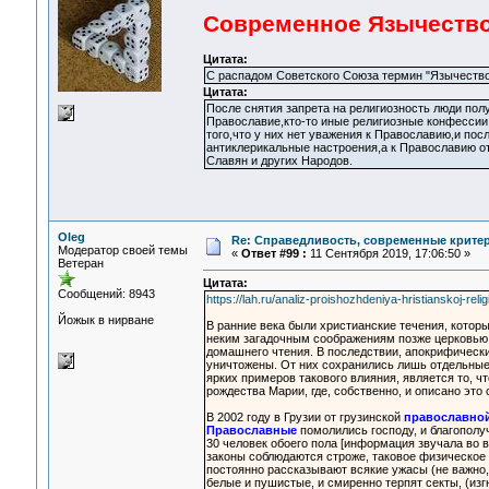
Современное Язычество.
Цитата:
С распадом Советского Союза термин "Язычество
Цитата:
После снятия запрета на религиозность люди полу
Православие,кто-то иные религиозные конфессии 
того,что у них нет уважения к Православию,и пос
антиклерикальные настроения,а к Православию о
Славян и других Народов.
Oleg
Re: Справедливость, современные критерии
Модератор своей темы
«
Ответ #99 :
11 Сентября 2019, 17:06:50 »
Ветеран
Цитата:
Сообщений: 8943
https://lah.ru/analiz-proishozhdeniya-hristianskoj-reli
Йожык в нирване
В ранние века были христианские течения, котор
неким загадочным соображениям позже церковью 
домашнего чтения. В последствии, апокрифическ
уничтожены. От них сохранились лишь отдельные
ярких примеров такового влияния, является то, ч
рождества Марии, где, собственно, и описано это 
В 2002 году в Грузии от грузинской
православно
Православные
помолились господу, и благополуч
30 человек обоего пола [информация звучала во в
законы соблюдаются строже, таковое физическое 
постоянно рассказывают всякие ужасы (не важно,
белые и пушистые, и смиренно терпят секты, (из