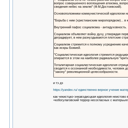
вопрос совершенного воплощения атеизма, вопрос
сведения небес на землю" (Ф.М.Достоевский).
Основоположники коммунистической идеологии ни
"Борьба с ним (христианским миропорядком)... в
Внутренний пафос социализма - антидуховность.
Социализм объявляет войну духу, утверждая пер
деградирует, в нем разнуздываются плотские стра
Социализм стремится к полному усреднению каче
как искры Божией.
"Социалистическая идеология стремится редуцир
опирается в этом на наиболее радикальную "крити
Тоталитарная социалистическая идеология отрица
сводится к осознанной необходимости, человек д
"закону" революционной целесообразности.
и тэ дэ
https://yandex.ru/ единственно верное учение мат
как чекистцко-энкавэдисцкая идеология неистово
+кобогулаговский террор несогласных с матерьья