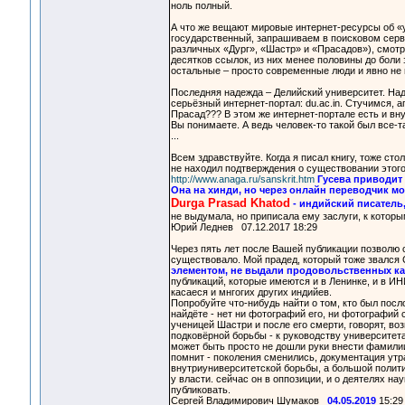
ноль полный.
А что же вещают мировые интернет-ресурсы об «
государственный, запрашиваем в поисковом серв
различных «Дург», «Шастр» и «Прасадов»), смотр
десятков ссылок, из них менее половины до боли
остальные – просто современные люди и явно не
Последняя надежда – Делийский университет. Над
серьёзный интернет-портал: du.ac.in. Стучимся, а
Прасад??? В этом же интернет-портале есть и вну
Вы понимаете. А ведь человек-то такой был все-
...
Всем здравствуйте. Когда я писал книгу, тоже ст
не находил подтверждения о существовании этого 
http://www.anaga.ru/sanskrit.htm
Гусева приводит 
Она на хинди, но через онлайн переводчик мо
Durga Prasad Khatod
- индийский писатель,
не выдумала, но приписала ему заслуги, к которы
Юрий Леднев 07.12.2017 18:29
Через пять лет после Вашей публикации позволю се
существовало. Мой прадед, который тоже звался
элементом, не выдали продовольственных карт
публикаций, которые имеются и в Ленинке, и в ИН
касаеся и мнгогих других индийев.
Попробуйте что-нибудь найти о том, кто был посл
найдёте - нет ни фотографий его, ни фотографий с
ученицей Шастри и после его смерти, говорят, во
подковёрной борьбы - к руководству университет
может быть просто не дошли руки внести фамилии 
помнит - поколения сменились, документация утра
внутриуниверситетской борьбы, а большой полити
у власти. сейчас он в оппозиции, и о деятелях на
публиковать.
Сергей Владимирович Шумаков
04.05.2019
15:29