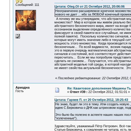
Сообщений: 111
Цитата: Oleg.Ol от 21 Октября 2012, 20:06:06
Неограниченно расширяемое конечное множество 
нового не дает ... ибо за ЛЮБОЙ конечный пром
А почему же мы утверждаем, что абстрактная мо
множество? Мир в котором мы живём реально беско
абстрактного бесконечного мира, имеет на входе 
осознанном выделении определённого количества 
фиксирует в своей памяти все случайные, не име
полной памяти). Поскольку количество сигналов,
которые могут иметь значение либо в текущей сит
мощность этого множества. Когда производится пе
бесконечным... По всей видимости, возник парадо
это в первую очередь математическая абстрактна
сигналов и состояний, всё соответствует действи
пересчитать... Если же мы попробуем представит
сделать не сможем... Получается, что абстрактн
абстрактной моделью той среды, в которой находи
не имеет свойства актуальной бесконечности. Эт
«
Последнее редактирование: 22 Октября 2012, 
Ариадна
Re: Квантовое дополнение Машины Т
Гость
«
Ответ #39 :
22 Октября 2012, 01:51:01 »
Цитата: Гаряев П. от 20 Октября 2012, 18:25:43
Не знаю, будет ли это в тему. Или создать новую.
идею С.Берковича о ДНК как штриховом коде, по
Это было бы полезно в аспекте наших наших посл
"излеченные").
Здравствуйте, уважаемый Пётр Петрович. Всё-так
Статью Берковича, к сожалению не читала, есть л