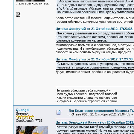
Абстрактным автоматом называют объект А = А (U,
...эхо эры хризантем...
Y - выходных сигналов, и двух функций, осущест
в Y, λ (а, x) выходов. Абстрактный автомат назы
конечными или бесконечными для мультиавтома
Количество состояний мельтешащей стрелки мано
говорят обычно о конечном количестве состояний 
Цитата: Фанфутий от 21 Октября 2012, 17:23:38
Поскольку реальный мир представляет собой
что интеллектуальная система, способная легко
сигналов конечным не является.
Многообразие возможно и бесконечное, а вот ум н
подмножества. И в комбинациях абстракций пости
скоростью чем вешать бирку на каждый предмет.
Цитата: Фанфутий от 21 Октября 2012, 17:23:38
С таким же успехом можно утверждать, что множ
человек) в процессе социального поведения, тоже
Да уж, именно с таким. особенно социологам будет
Не давай убаюкать себя похвалой -
Меч судьбы занесен над твоей головой.
Как ни сладостна слава, но яд наготове
У судьбы. Берегись отравиться халвой!
Quangel
Re: Квантовое дополнение Машины Т
Ветеран
«
Ответ #36 :
21 Октября 2012, 23:04:35 »
Сообщений: 7733
Цитата: безродный Кикутиё от 20 Октября 2012,
Кстати, раз уж выпал такой случай(о господине Г
оружие применить можно? Ну не напрямую как лазе