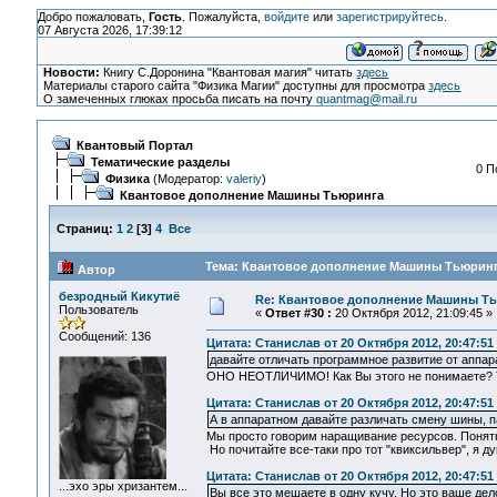
Добро пожаловать,
Гость
. Пожалуйста,
войдите
или
зарегистрируйтесь
.
07 Августа 2026, 17:39:12
Новости:
Книгу С.Доронина "Квантовая магия" читать
здесь
Материалы старого сайта "Физика Магии" доступны для просмотра
здесь
О замеченных глюках просьба писать на почту
quantmag@mail.ru
Квантовый Портал
Тематические разделы
0 П
Физика
(Модератор:
valeriy
)
Квантовое дополнение Машины Тьюринга
Страниц:
1
2
[
3
]
4
Все
Тема: Квантовое дополнение Машины Тьюринга
Автор
безродный Кикутиё
Re: Квантовое дополнение Машины Т
Пользователь
«
Ответ #30 :
20 Октября 2012, 21:09:45 »
Сообщений: 136
Цитата: Станислав от 20 Октября 2012, 20:47:51
давайте отличать программное развитие от аппар
ОНО НЕОТЛИЧИМО! Как Вы этого не понимаете? Тю
Цитата: Станислав от 20 Октября 2012, 20:47:51
А в аппаратном давайте различать смену шины, па
Мы просто говорим наращивание ресурсов. Понятн
Но почитайте все-таки про тот "квиксильвер", я ду
Цитата: Станислав от 20 Октября 2012, 20:47:51
...эхо эры хризантем...
Вы все это мешаете в одну кучу. Но это ваше дел