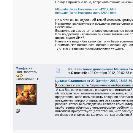
Но идея примерно ясна, встречала схожие мысли 
http://abs0lutes.livejournal.com/42238.html
http://abs0lutes.livejournal.com/42664.html
Не могли бы вы отдельной темой изложить краткую
Например, выявленные и предполагаемые связи и
Вселенной.
Возможно ли самостоятельное сознательное пере
Или по другому - возможно ли самостоятельное с
штрих-кодом ДНК?
Имеется в виду - без каких бы то ни было вспомо
Понимаю, что бизнес есть бизнес и любая научная 
ту степь с вашими исследованиями уходите.
Фанфутий
Re: Квантовое дополнение Машины Т
Пользователь
«
Ответ #40 :
22 Октября 2012, 02:02:33 »
Сообщений: 111
Цитата: Станислав от 21 Октября 2012, 18:36:30
Поскольку у вас есть "однозначное отображение м
А как Вы, если не секрет, определяете интеллект
об абстрактной интеллектуальной системе, котора
представить себе возможность создания абстрактн
поведением которого управляет эта самая интелл
ребёнка, который выглядит как сетевая компьютер
свойственны обычному человеческому ребёнку и п
интеллект присутствует (естественно, интеллект
же форме и в таком же количестве, как и обычный 