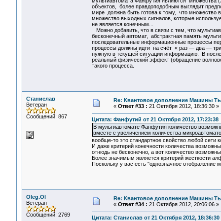
мультиавтомата Фанфутия являются множества (X
объектов, более правдоподобным выглядит предп
мире должна быть готова к тому, что множество 
множество выходных сигналов, которые используе
не является конечным...
Можно добавить, что в связи с тем, что мультиа
бесконечный автомат, абстрактная память му
последовательные информационные процессы пер
процессы должны идти на счёт « раз — два — три
нужную в текущей ситуации информацию. В после
реальный физический эффект (обращение волново
такого процесса.
Станислав
Re: Квантовое дополнение Машины Т
Ветеран
«
Ответ #33 :
21 Октября 2012, 18:36:30 »
Сообщений: 867
Цитата: Фанфутий от 21 Октября 2012, 17:23:38
В мультиавтомате Фанфутия количество возможн
вместе с увеличением количества микроавтомато
вообще-то это стандартное свойство любой сети 
И даже критерий конечности количества возможны
отнюдь не бесконечно, а вот количество возможны
Более значимым является критерий жесткости алф
Поскольку у вас есть "однозначное отображение мн
Oleg.Ol
Re: Квантовое дополнение Машины Т
Ветеран
«
Ответ #34 :
21 Октября 2012, 20:06:06 »
Сообщений: 2769
Цитата: Станислав от 21 Октября 2012, 18:36:30