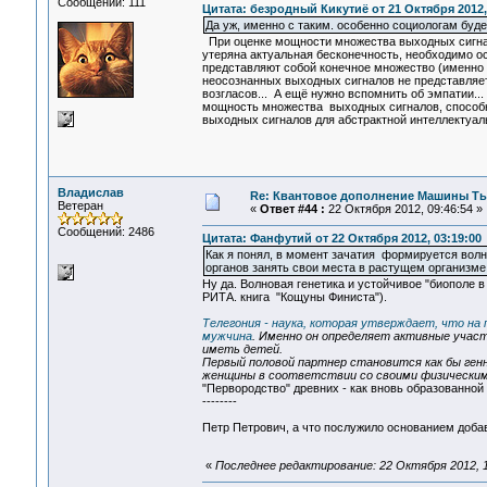
Сообщений: 111
Цитата: безродный Кикутиё от 21 Октября 2012,
Да уж, именно с таким. особенно социологам буде
При оценке мощности множества выходных сигнало
утеряна актуальная бесконечность, необходимо о
представляют собой конечное множество (именно 
неосознанных выходных сигналов не представляет
возгласов... А ещё нужно вспомнить об эмпатии..
мощность множества выходных сигналов, способ
выходных сигналов для абстрактной интеллектуал
Владислав
Re: Квантовое дополнение Машины Т
Ветеран
«
Ответ #44 :
22 Октября 2012, 09:46:54 »
Сообщений: 2486
Цитата: Фанфутий от 22 Октября 2012, 03:19:00
Как я понял, в момент зачатия формируется волн
органов занять свои места в растущем организме.
Ну да. Волновая генетика и устойчивое "биополе 
РИТА. книга "Кощуны Финиста").
Телегония - наука, которая утверждает, что н
мужчина
. Именно он определяет активные участ
иметь детей.
Первый половой партнер становится как бы ге
женщины в соответствии со своими физическим
"Первородство" древних - как вновь образованной
--------
Петр Петрович, а что послужило основанием добав
«
Последнее редактирование: 22 Октября 2012, 1