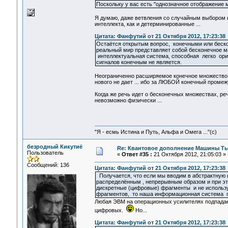
Поскольку у вас есть "однозначное отображение м
Я думаю, даже ветвления со случайным выбором не 
интеллекта, как и детерминированные ...
Цитата: Фанфутий от 21 Октября 2012, 17:23:38
Остаётся открытым вопрос, конечными или беск
реальный мир представляет собой бесконечное м
интеллектуальная система, способная легко ори
сигналов конечным не является.
Неограниченно расширяемое конечное множество -
нового не дает ... ибо за ЛЮБОЙ конечный проме
Когда же речь идет о бесконечных множествах, реч
невозможно физически ...
"Я - есмь Истина и Путь, Альфа и Омега ..."(с)
безродный Кикутиё
Re: Квантовое дополнение Машины Т
Пользователь
«
Ответ #35 :
21 Октября 2012, 21:05:03 »
Сообщений: 136
Цитата: Фанфутий от 21 Октября 2012, 17:23:38
Получается, что если мы вводим в абстрактную
распределённым , непрерывным образом и при эт
дискретные (цифровые) фрагменты и не использу
фрагментов, то наша информационная система п
Любая ЭВМ на операционных усилителях подпадает
цифровых.
Но...
Цитата: Фанфутий от 21 Октября 2012, 17:23:38