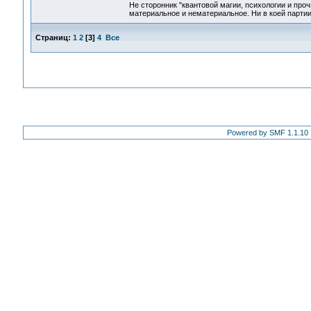
Не сторонник "квантовой магии, психологии и проч
материальное и нематериальное. Ни в коей партии
Страниц:
1
2
[
3
]
4
Все
Powered by SMF 1.1.10