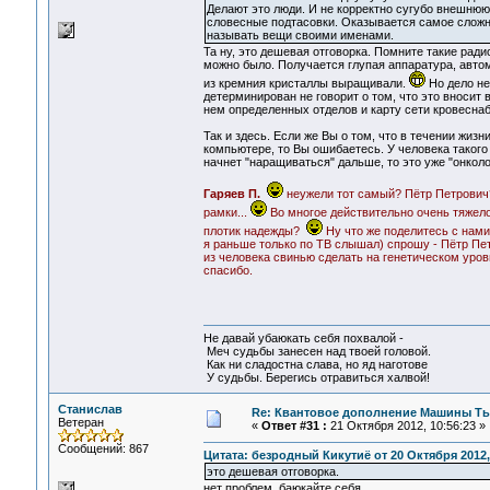
Делают это люди. И не корректно сугубо внешнюю
словесные подтасовки. Оказывается самое сложн
называть вещи своими именами.
Та ну, это дешевая отговорка. Помните такие рад
можно было. Получается глупая аппаратура, автомат
из кремния кристаллы выращивали.
Но дело не 
детерминирован не говорит о том, что это вносит 
нем определенных отделов и карту сети кровесна
Так и здесь. Если же Вы о том, что в течении жи
компьютере, то Вы ошибаетесь. У человека такого
начнет "наращиваться" дальше, то это уже "онколо
Гаряев П.
неужели тот самый? Пётр Петрович?
рамки...
Во многое действительно очень тяжело
плотик надежды?
Ну что же поделитесь с нами
я раньше только по ТВ слышал) спрошу - Пётр Пет
из человека свинью сделать на генетическом уровн
спасибо.
Не давай убаюкать себя похвалой -
Меч судьбы занесен над твоей головой.
Как ни сладостна слава, но яд наготове
У судьбы. Берегись отравиться халвой!
Станислав
Re: Квантовое дополнение Машины Т
Ветеран
«
Ответ #31 :
21 Октября 2012, 10:56:23 »
Сообщений: 867
Цитата: безродный Кикутиё от 20 Октября 2012,
это дешевая отговорка.
нет проблем, баюкайте себя.