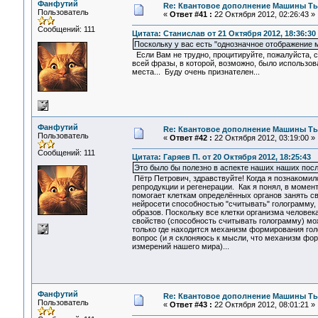
Фанфутий
Re: Квантовое дополнение Машины Т
Пользователь
«
Ответ #41 :
22 Октября 2012, 02:26:43 »
Сообщений: 111
Цитата: Станислав от 21 Октября 2012, 18:36:30
Поскольку у вас есть "однозначное отображение м
Если Вам не трудно, процитируйте, пожалуйста, 
всей фразы, в которой, возможно, было использо
места... Буду очень признателен...
Фанфутий
Re: Квантовое дополнение Машины Т
Пользователь
«
Ответ #42 :
22 Октября 2012, 03:19:00 »
Сообщений: 111
Цитата: Гаряев П. от 20 Октября 2012, 18:25:43
Это было бы полезно в аспекте наших наших пос
Пётр Петрович, здравствуйте! Когда я познакоми
репродукции и регенерации. Как я понял, в момен
помогает клеткам определённых органов занять сво
нейросети способностью "считывать" голограмму,
образов. Поскольку все клетки организма человек
свойство (способность считывать голограмму) мо
только где находится механизм формирования гол
вопрос (и я склоняюсь к мысли, что механизм фо
измерений нашего мира)...
Фанфутий
Re: Квантовое дополнение Машины Т
Пользователь
«
Ответ #43 :
22 Октября 2012, 08:01:21 »