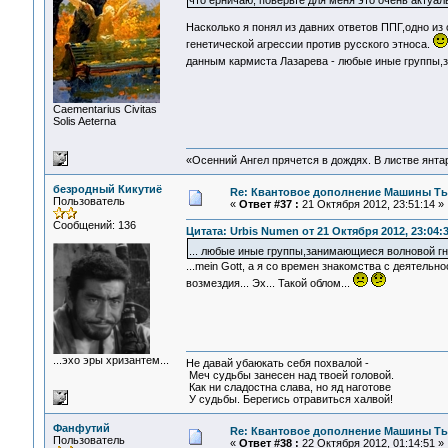
что ерничаю, поверьте для меня это очень актуал
Насколько я понял из давних ответов ППГ,одно из
генетической агрессии против русского этноса.
данным кармиста Лазарева - любые иные группы,
Сaementarius Civitas
Solis Aeterna
«Осенний Ангел прячется в дождях. В листве янтарн
безродный Кикутиё
Re: Квантовое дополнение Машины Т
Пользователь
«
Ответ #37 :
21 Октября 2012, 23:51:14 »
Сообщений: 136
Цитата: Urbis Numen от 21 Октября 2012, 23:04:
... любые иные группы,занимающиеся волновой г
...mein Gott, а я со времен знакомства с деятель
возмездия... Эх... Такой облом...
...эхо эры хризантем...
Не давай убаюкать себя похвалой -
Меч судьбы занесен над твоей головой.
Как ни сладостна слава, но яд наготове
У судьбы. Берегись отравиться халвой!
Фанфутий
Re: Квантовое дополнение Машины Т
Пользователь
«
Ответ #38 :
22 Октября 2012, 01:14:51 »