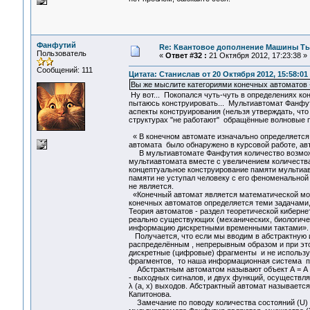
Фанфутий
Re: Квантовое дополнение Машины Т
Пользователь
«
Ответ #32 :
21 Октября 2012, 17:23:38 »
Сообщений: 111
Цитата: Станислав от 20 Октября 2012, 15:58:01
Вы же мыслите категориями конечных автоматов - 
Ну вот... Покопался чуть-чуть в определениях ко
пытаюсь конструировать... Мультиавтомат Фанф
аспекты конструирования (нельзя утверждать, что
структурах "не работают" обращённые волновые пу
« В конечном автомате изначально определяется 
автомата было обнаружено в курсовой работе, авт
В мультиавтомате Фанфутия количество возмож
мультиавтомата вместе с увеличением количества
концептуальное конструирование памяти мультиа
памяти не уступал человеку с его феноменальной
не является.
«Конечный автомат является математической мод
конечных автоматов определяется теми задачами, 
Теория автоматов - раздел теоретической киберн
реально существующих (механических, биологичес
информацию дискретными временными тактами». (а
Получается, что если мы вводим в абстрактную 
распределённым , непрерывным образом и при эт
дискретные (цифровые) фрагменты и не использу
фрагментов, то наша информационная система пе
Абстрактным автоматом называют объект А = А (U, 
- выходных сигналов, и двух функций, осуществля
λ (а, x) выходов. Абстрактный автомат называетс
Капитонова.
Замечание по поводу количества состояний (U)