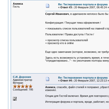
Ахимса
Re: Тестирование портала и форума
Гость
«
Ответ #3 :
20 Февраля 2007, 06:45:24 »
Сергей Иванович
, в адмпанели неплохо было бы
Конфигурация / Текущая тема оформления /
+ показывать список пользователей на главной с
Пользователи / Права доступа / Гости /
+ просмотр списка пользователей
+ просмотр кто в online
Еще одно замечание (которое, возможно, не требу
Здесь есть возможность установить время, в тече
"отредактировано..." - по умолчанию полторы мину
С.И. Доронин
Re: Тестирование портала и форума
Администратор
«
Ответ #4 :
20 Февраля 2007, 12:23:13 »
Ветеран
Ахимса
, спасибо, файл стилей я поправил, убрал 
Сообщений: 795
изменял.
Опции для Гостей включил. Время для повторного 
Интеграция форума и портала, вроде, работает, но