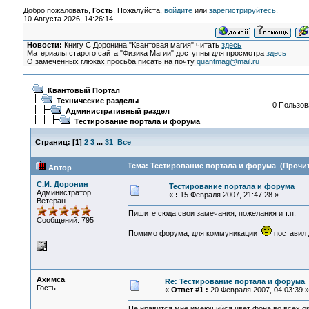
Добро пожаловать,
Гость
. Пожалуйста,
войдите
или
зарегистрируйтесь
.
10 Августа 2026, 14:26:14
Новости:
Книгу С.Доронина "Квантовая магия" читать
здесь
Материалы старого сайта "Физика Магии" доступны для просмотра
здесь
О замеченных глюках просьба писать на почту
quantmag@mail.ru
Квантовый Портал
Технические разделы
0 Пользов
Административный раздел
Тестирование портала и форума
Страниц:
[
1
]
2
3
...
31
Все
Тема: Тестирование портала и форума (Прочит
Автор
С.И. Доронин
Тестирование портала и форума
Администратор
«
:
15 Февраля 2007, 21:47:28 »
Ветеран
Пишите сюда свои замечания, пожелания и т.п.
Сообщений: 795
Помимо форума, для коммуникации
поставил 
Ахимса
Re: Тестирование портала и форума
Гость
«
Ответ #1 :
20 Февраля 2007, 04:03:39 »
Не нравится мне имеющийся цвет фона во всех ок