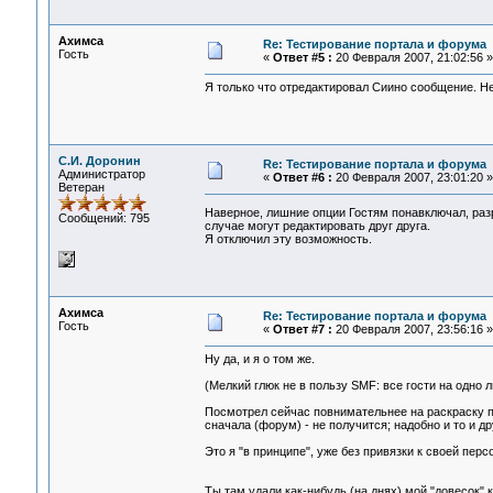
Ахимса
Re: Тестирование портала и форума
Гость
«
Ответ #5 :
20 Февраля 2007, 21:02:56 »
Я только что отредактировал Сиино сообщение. Н
С.И. Доронин
Re: Тестирование портала и форума
Администратор
«
Ответ #6 :
20 Февраля 2007, 23:01:20 »
Ветеран
Наверное, лишние опции Гостям понавключал, разр
Сообщений: 795
случае могут редактировать друг друга.
Я отключил эту возможность.
Ахимса
Re: Тестирование портала и форума
Гость
«
Ответ #7 :
20 Февраля 2007, 23:56:16 »
Ну да, и я о том же.
(Мелкий глюк не в пользу SMF: все гости на одно 
Посмотрел сейчас повнимательнее на раскраску по
сначала (форум) - не получится; надобно и то и др
Это я "в принципе", уже без привязки к своей пер
Ты там удали как-нибудь (на днях) мой "довесок" 