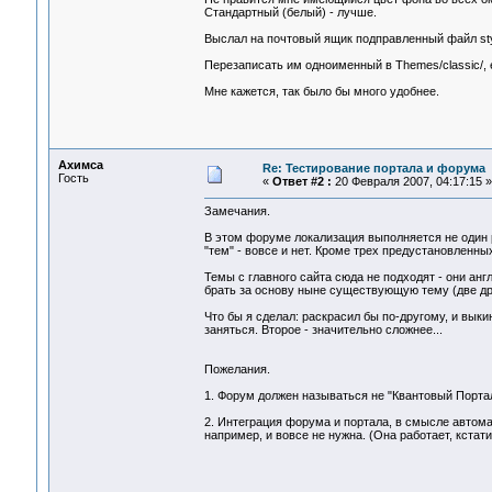
Стандартный (белый) - лучше.
Выслал на почтовый ящик подправленный файл style
Перезаписать им одноименный в Themes/classic/, 
Мне кажется, так было бы много удобнее.
Ахимса
Re: Тестирование портала и форума
Гость
«
Ответ #2 :
20 Февраля 2007, 04:17:15 »
Замечания.
В этом форуме локализация выполняется не один р
"тем" - вовсе и нет. Кроме трех предустановленны
Темы с главного сайта сюда не подходят - они анг
брать за основу ныне существующую тему (две дру
Что бы я сделал: раскрасил бы по-другому, и выки
заняться. Второе - значительно сложнее...
Пожелания.
1. Форум должен называться не "Квантовый Портал"
2. Интеграция форума и портала, в смысле автомат
например, и вовсе не нужна. (Она работает, кстати