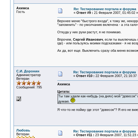
Ахимса
Re: Тестирование портала и форума
Гость
«
Ответ #9 :
21 Февраля 2007, 01:45:02 »
Верхнее меню "быстрого входа", к тому же, некорр
"запомнить" - по умолчанию включена - а эта гал
Откуда у них руки растут, я не понимаю.
Впрочем,
Сергей Иванович
, если ты выключишь 
где) - или пользуясь моими подсказками - я не во
Ах да, вот еще. Выключить сразу оба меню возможн
С.И. Доронин
Re: Тестирование портала и форума
Администратор
«
Ответ #10 :
22 Февраля 2007, 21:16:37 
Ветеран
Ахимса
Сообщений: 795
Цитата:
Ты там удали как-нибудь (на днях) мой "довесок"
думаю.
Я что-то не пойму где этот "довесок"? Я его не виж
Любовь
Re: Тестирование портала и форума
Ветеран
«
Ответ #11 :
23 Февраля 2007, 11:51:23 