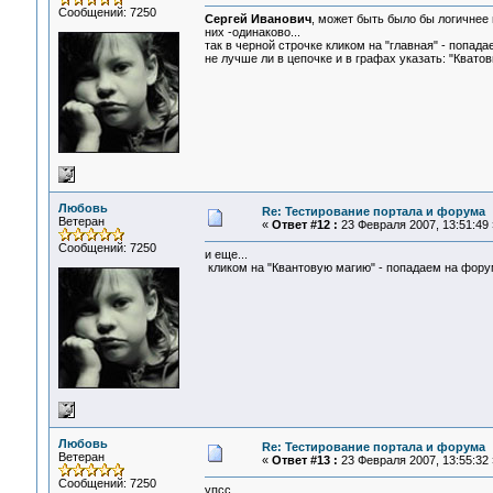
Сообщений: 7250
Сергей Иванович
, может быть было бы логичнее
них -одинаково...
так в черной строчке кликом на "главная" - попада
не лучше ли в цепочке и в графах указать: "Кватов
Любовь
Re: Тестирование портала и форума
Ветеран
«
Ответ #12 :
23 Февраля 2007, 13:51:49 
Сообщений: 7250
и еще...
кликом на "Квантовую магию" - попадаем на форум,
Любовь
Re: Тестирование портала и форума
Ветеран
«
Ответ #13 :
23 Февраля 2007, 13:55:32 
Сообщений: 7250
упсс...