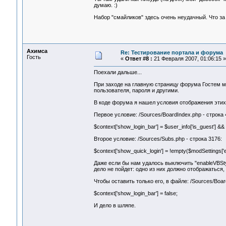
думаю. :)
Набор "смайликов" здесь очень неудачный. Что за 
Ахимса
Re: Тестирование портала и форума
Гость
«
Ответ #8 :
21 Февраля 2007, 01:06:15 »
Поехали дальше...
При заходе на главную страницу форума Гостем м
пользователя, пароля и другими.
В коде форума я нашел условия отображения этих
Первое условие: /Sources/BoardIndex.php - строка 
$context['show_login_bar'] = $user_info['is_guest'] &
Второе условие: /Sources/Subs.php - строка 3176:
$context['show_quick_login'] = !empty($modSettings['e
Даже если бы нам удалось выключить "enableVBStyl
дело не пойдет: одно из них должно отображаться,
Чтобы оставить только его, в файле: /Sources/Boa
$context['show_login_bar'] = false;
И дело в шляпе.