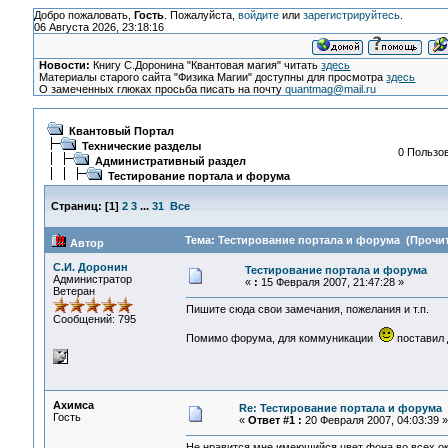
Добро пожаловать,
Гость
. Пожалуйста,
войдите
или
зарегистрируйтесь
.
06 Августа 2026, 23:18:16
Новости:
Книгу С.Доронина "Квантовая магия" читать
здесь
Материалы старого сайта "Физика Магии" доступны для просмотра
здесь
О замеченных глюках просьба писать на почту
quantmag@mail.ru
Квантовый Портал
Технические разделы
0 Пользов
Административный раздел
Тестирование портала и форума
Страниц:
[
1
]
2
3
...
31
Все
Тема: Тестирование портала и форума (Прочит
Автор
С.И. Доронин
Тестирование портала и форума
Администратор
«
:
15 Февраля 2007, 21:47:28 »
Ветеран
Пишите сюда свои замечания, пожелания и т.п.
Сообщений: 795
Помимо форума, для коммуникации
поставил 
Ахимса
Re: Тестирование портала и форума
Гость
«
Ответ #1 :
20 Февраля 2007, 04:03:39 »
Не нравится мне имеющийся цвет фона во всех ок