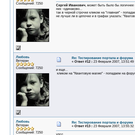
Сообщений: 7250
Сергей Иванович
, может быть было бы логичнее
них -одинаково...
так в черной строчке кликом на "главная" - попада
не лучше ли в цепочке и в графах указать: "Кватов
Любовь
Re: Тестирование портала и форума
Ветеран
«
Ответ #12 :
23 Февраля 2007, 13:51:49 
Сообщений: 7250
и еще...
кликом на "Квантовую магию" - попадаем на форум,
Любовь
Re: Тестирование портала и форума
Ветеран
«
Ответ #13 :
23 Февраля 2007, 13:55:32 
Сообщений: 7250
упсс...