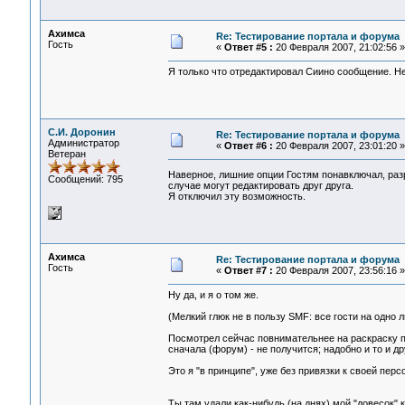
Ахимса
Re: Тестирование портала и форума
Гость
«
Ответ #5 :
20 Февраля 2007, 21:02:56 »
Я только что отредактировал Сиино сообщение. Н
С.И. Доронин
Re: Тестирование портала и форума
Администратор
«
Ответ #6 :
20 Февраля 2007, 23:01:20 »
Ветеран
Наверное, лишние опции Гостям понавключал, разр
Сообщений: 795
случае могут редактировать друг друга.
Я отключил эту возможность.
Ахимса
Re: Тестирование портала и форума
Гость
«
Ответ #7 :
20 Февраля 2007, 23:56:16 »
Ну да, и я о том же.
(Мелкий глюк не в пользу SMF: все гости на одно 
Посмотрел сейчас повнимательнее на раскраску по
сначала (форум) - не получится; надобно и то и др
Это я "в принципе", уже без привязки к своей пер
Ты там удали как-нибудь (на днях) мой "довесок" 