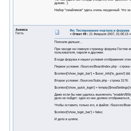
думаю. :)
Набор "смайликов" здесь очень неудачный. Что за 
Ахимса
Re: Тестирование портала и форума
Гость
«
Ответ #8 :
21 Февраля 2007, 01:06:15 »
Поехали дальше...
При заходе на главную страницу форума Гостем м
пользователя, пароля и другими.
В коде форума я нашел условия отображения этих
Первое условие: /Sources/BoardIndex.php - строка 
$context['show_login_bar'] = $user_info['is_guest'] &
Второе условие: /Sources/Subs.php - строка 3176:
$context['show_quick_login'] = !empty($modSettings['e
Даже если бы нам удалось выключить "enableVBStyl
дело не пойдет: одно из них должно отображаться,
Чтобы оставить только его, в файле: /Sources/Boa
$context['show_login_bar'] = false;
И дело в шляпе.