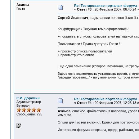
Ахимса
Re: Тестирование портала и форума
Гость
«
Ответ #3 :
20 Февраля 2007, 06:45:24 »
Сергей Иванович
, в адмпанели неплохо было бы
Конфигурация / Текущая тема оформления /
+ показывать список пользователей на главной с
Пользователи / Права доступа / Гости /
+ просмотр списка пользователей
+ просмотр кто в online
Еще одно замечание (которое, возможно, не требу
Здесь есть возможность установить время, в тече
"отредактировано..." - по умолчанию полторы мину
С.И. Доронин
Re: Тестирование портала и форума
Администратор
«
Ответ #4 :
20 Февраля 2007, 12:23:13 »
Ветеран
Ахимса
, спасибо, файл стилей я поправил, убрал 
Сообщений: 795
изменял.
Опции для Гостей включил. Время для повторного 
Интеграция форума и портала, вроде, работает, но