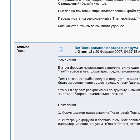
Стандартный (белый) - лучше.
Выслал на почтовый ящик подправленный файл style
Перезаписать им одноименный в Themes/classic/, 
Мне кажется, так было бы много удобнее.
Ахимса
Re: Тестирование портала и форума
Гость
«
Ответ #2 :
20 Февраля 2007, 04:17:15 »
Замечания.
В этом форуме локализация выполняется не один р
"тем" - вовсе и нет. Кроме трех предустановленны
Темы с главного сайта сюда не подходят - они анг
брать за основу ныне существующую тему (две дру
Что бы я сделал: раскрасил бы по-другому, и выки
заняться. Второе - значительно сложнее...
Пожелания.
1. Форум должен называться не "Квантовый Портал"
2. Интеграция форума и портала, в смысле автомат
например, и вовсе не нужна. (Она работает, кстати