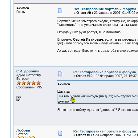
Ахимса
Re: Тестирование портала и форума
Гость
«
Ответ #9 :
21 Февраля 2007, 01:45:02 »
Верхнее меню "быстрого входа", к тому же, некорр
"запомнить" - по умолчанию включена - а эта гал
Откуда у них руки растут, я не понимаю.
Впрочем,
Сергей Иванович
, если ты выключишь 
где) - или пользуясь моими подсказками - я не во
Ах да, вот еще. Выключить сразу оба меню возможн
С.И. Доронин
Re: Тестирование портала и форума
Администратор
«
Ответ #10 :
22 Февраля 2007, 21:16:37 
Ветеран
Ахимса
Сообщений: 795
Цитата:
Ты там удали как-нибудь (на днях) мой "довесок"
думаю.
Я что-то не пойму где этот "довесок"? Я его не виж
Любовь
Re: Тестирование портала и форума
Ветеран
«
Ответ #11 :
23 Февраля 2007, 11:51:23 