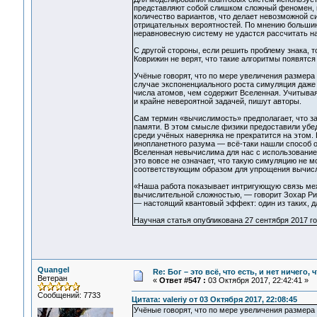
представляют собой слишком сложный феномен, ко
количество вариантов, что делает невозможной 
отрицательных вероятностей. По мнению большин
неравновесную систему не удастся рассчитать н
С другой стороны, если решить проблему знака, 
Коврижин не верят, что такие алгоритмы появятся
Учёные говорят, что по мере увеличения размер
случае экспоненциального роста симуляция даже 
числа атомов, чем содержит Вселенная. Учитывая
и крайне невероятной задачей, пишут авторы.
Сам термин «вычислимость» предполагает, что з
памяти. В этом смысле физики предоставили убе
среди учёных наверняка не прекратится на этом.
инопланетного разума — всё-таки нашли способ о
Вселенная невычислима для нас с использование
это вовсе не означает, что такую симуляцию не м
соответствующим образом для упрощения вычисл
«Наша работа показывает интригующую связь меж
вычислительной сложностью, — говорит Зохар Рин
— настоящий квантовый эффект: один из таких, д
Научная статья опубликована 27 сентября 2017 год
Quangel
Re: Бог – это всё, что есть, и нет ничего,
Ветеран
«
Ответ #547 :
03 Октября 2017, 22:42:41 »
Сообщений: 7733
Цитата: valeriy от 03 Октября 2017, 22:08:45
Учёные говорят, что по мере увеличения размер