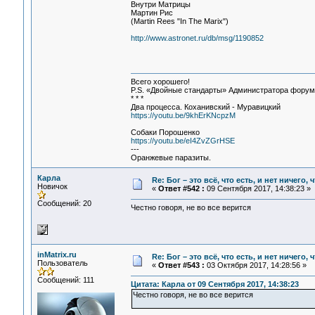
Внутри Матрицы
Мартин Рис
(Martin Rees "In The Marix")
http://www.astronet.ru/db/msg/1190852
Всего хорошего!
P.S. «Двойные стандарты» Администратора форума 
* * *
Два процесса. Коханивский - Муравицкий
https://youtu.be/9khErKNcpzM
Собаки Порошенко
https://youtu.be/eI4ZvZGrHSE
---
Оранжевые паразиты.
Карла
Re: Бог – это всё, что есть, и нет ничего,
Новичок
«
Ответ #542 :
09 Сентября 2017, 14:38:23 »
Сообщений: 20
Честно говоря, не во все верится
inMatrix.ru
Re: Бог – это всё, что есть, и нет ничего,
Пользователь
«
Ответ #543 :
03 Октября 2017, 14:28:56 »
Сообщений: 111
Цитата: Карла от 09 Сентября 2017, 14:38:23
Честно говоря, не во все верится