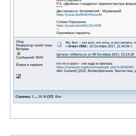
Всего хорошего!
P.S. «Двойные стандарты» Администратора форума 
* * *
Два процесса. Коханивский - Муравицкий
https://youtu.be/9khErKNcpzM
Собаки Порошенко
https://youtu.be/eI4ZvZGrHSE
---
Оранжевые паразиты.
Oleg
Re: Бог – это всё, что есть, и нет ничего,
Модератор своей темы
«
Ответ #550 :
10 Октября 2017, 21:40:56 »
Ветеран
Цитата: inMatrix.ru от 09 Октября 2017, 13:13:20
Сообщений: 8943
кто не в курсе - сие кадр из фильма
Йожык в нирване
https://rutracker.org/forum/viewtopic.php?t=5008389
,
Alex Garland) [2015, Великобритания, Фантастика, д
Страниц:
1
...
35
36
[
37
]
Все