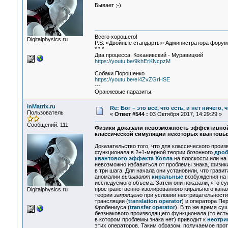
Бывает ;-)
Всего хорошего!
Digitalphysics.ru
P.S. «Двойные стандарты» Администратора форума 
* * *
Два процесса. Коханивский - Муравицкий
https://youtu.be/9khErKNcpzM
Собаки Порошенко
https://youtu.be/eI4ZvZGrHSE
---
Оранжевые паразиты.
inMatrix.ru
Re: Бог – это всё, что есть, и нет ничего,
Пользователь
«
Ответ #544 :
03 Октября 2017, 14:29:29 »
Сообщений: 111
Физики доказали невозможность эффективно
классической симуляции некоторых квантовы
Доказательство того, что для классического прои
функционала в 2+1-мерной теории бозонного
дроб
квантового эффекта Холла
на плоскости или на
невозможно избавиться от проблемы знака, физик
в три шага. Для начала они установили, что грави
аномалии
вызывают
киральные
возбуждения на 
исследуемого объема. Затем они показали, что с
пространственно-изолированного кирального канал
Digitalphysics.ru
теории
запрещено
при условии неотрицательности
трансляции (
translation operator
) и оператора Пе
Фробениуса (
transfer operator
). В то же время су
беззнакового производящего функционала (то есть
в котором проблемы знака нет) приводит к
неотри
этих операторов. Таким образом, получаемое про