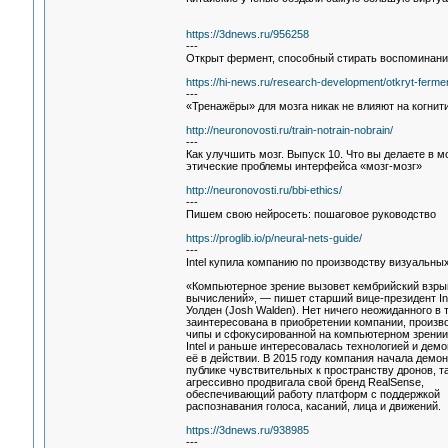
https://3dnews.ru/956258
---
Открыт фермент, способный стирать воспоминани
https://hi-news.ru/research-development/otkryt-ferme
---
«Тренажёры» для мозга никак не влияют на когни
http://neuronovosti.ru/train-notrain-nobrain/
---
Как улучшить мозг. Выпуск 10. Что вы делаете в м
этические проблемы интерфейса «мозг-мозг»
http://neuronovosti.ru/bbi-ethics/
---
Пишем свою нейросеть: пошаговое руководство
https://proglib.io/p/neural-nets-guide/
---
Intel купила компанию по производству визуальны
«Компьютерное зрение вызовет кембрийский взры
вычислений», — пишет старший вице-президент In
Уолден (Josh Walden). Нет ничего неожиданного в то
заинтересована в приобретении компании, произ
чипы и сфокусированной на компьютерном зрении
Intel и раньше интересовалась технологией и дем
её в действии. В 2015 году компания начала демо
публике чувствительных к пространству дронов, т
агрессивно продвигала свой бренд RealSense,
обеспечивающий работу платформ с поддержкой
распознавания голоса, касаний, лица и движений.
https://3dnews.ru/938985
---