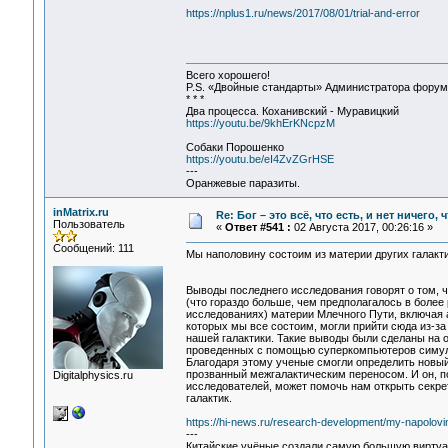
https://nplus1.ru/news/2017/08/01/trial-and-error
Всего хорошего!
P.S. «Двойные стандарты» Администратора форума 
* * *
Два процесса. Коханивский - Муравицкий
https://youtu.be/9khErKNcpzM
Собаки Порошенко
https://youtu.be/eI4ZvZGrHSE
---
Оранжевые паразиты.
inMatrix.ru
Re: Бог – это всё, что есть, и нет ничего,
Пользователь
«
Ответ #541 :
02 Августа 2017, 00:26:16 »
Сообщений: 111
Мы наполовину состоим из материи других галакт
Выводы последнего исследования говорят о том, 
(что гораздо больше, чем предполагалось в более
исследованиях) материи Млечного Пути, включая 
которых мы все состоим, могли прийти сюда из-за
нашей галактики. Такие выводы были сделаны на 
проведенных с помощью суперкомпьютеров симул
Благодаря этому ученые смогли определить новы
прозванный межгалактическим переносом. И он, 
Digitalphysics.ru
исследователей, может помочь нам открыть секре
галактик.
https://hi-news.ru/research-development/my-napolovinu
---
Китайские учёные создали самую большую вирту