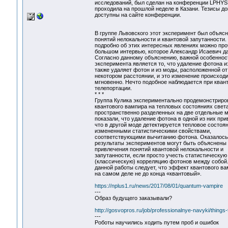
исследований, был сделан на конференции LPHYS’
проходила на прошлой неделе в Казани. Тезисы до
доступны на сайте конференции.
В группе Львовского этот эксперимент был объясн
понятий нелокальности и квантовой запутанности.
подробно об этих интересных явлениях можно про
большом интервью, которое Александр Исаевич дал
Согласно данному объяснению, важной особеннос
эксперимента является то, что удаление фотона и
также удаляет фотон и из моды, расположенной от
некотором расстоянии, и это изменение происходи
мгновенно. Нечто подобное наблюдается при кван
телепортации.
* * *
Группа Кулика экспериментально продемонстрир
квантового вампира на тепловых состояниях света
пространственно разделенных на две отдельные 
показали, что удаление фотона в одной из них прив
что в другой моде детектируется тепловое состоян
измененными статистическими свойствами,
соответствующими вычитанию фотона. Оказалось,
результаты экспериментов могут быть объяснены 
привлечения понятий квантовой нелокальности и
запутанности, если просто учесть статистическую
(классическую) корреляцию фотонов между собой
данной работы следует, что эффект квантового в
на самом деле не до конца «квантовый».
https://nplus1.ru/news/2017/08/01/quantum-vampire
---
Образ будущего заказывали?
http://gosvopros.ru/job/professionalnye-navyki/things
---
Роботы научились ходить путем проб и ошибок