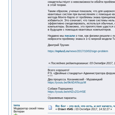
свидетельствует о невозможности обойти проблем
в этой теории.
Таким образом, ученые показали, что для широког
квантовых систем при вычислениях с помощью кв
метода Монте-Карло от проблемы знака принципиа
избавиться. Это означает, что такие системы нель
эффективно смоделировать, используя обычные, 
компьютеры. Возможно, это препятствие удастся 
в будущем с помощью квантовых компьютеров.
Недавно мы
писали
о том, как физики решили с 
нейросети проблему знака в 1+1-мерной модели Т
Дмитрий Трунин
https://
nplus1.ru
/news/2017/10/02/sign-problem
«
Последнее редактирование: 03 Октября 2017, 15
Всего хорошего!
P.S. «Двойные стандарты» Администратора форума 
* * *
Два процесса. Коханивский - Муравицкий
https://youtu.be/9khErKNcpzM
Собаки Порошенко
https://youtu.be/eI4ZvZGrHSE
---
Оранжевые паразиты.
terra
Re: Бог – это всё, что есть, и нет ничего,
Модератор своей темы
«
Ответ #545 :
03 Октября 2017, 14:32:27 »
Ветеран