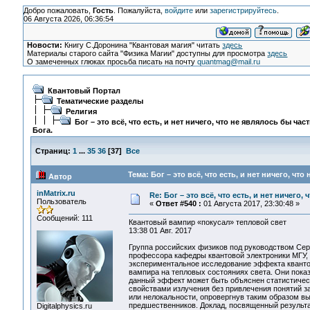
Добро пожаловать,
Гость
. Пожалуйста,
войдите
или
зарегистрируйтесь
.
06 Августа 2026, 06:36:54
Новости:
Книгу С.Доронина "Квантовая магия" читать
здесь
Материалы старого сайта "Физика Магии" доступны для просмотра
здесь
О замеченных глюках просьба писать на почту
quantmag@mail.ru
Квантовый Портал
Тематические разделы
Религия
Бог – это всё, что есть, и нет ничего, что не являлось бы час
Бога.
Страниц:
1
...
35
36
[
37
]
Все
Тема: Бог – это всё, что есть, и нет ничего, чт
Автор
inMatrix.ru
Re: Бог – это всё, что есть, и нет ничего,
Пользователь
«
Ответ #540 :
01 Августа 2017, 23:30:48 »
Сообщений: 111
Квантовый вампир «покусал» тепловой свет
13:38 01 Авг. 2017
Группа российских физиков под руководством Сер
профессора кафедры квантовой электроники МГУ,
экспериментальное исследование эффекта кванто
вампира на тепловых состояниях света. Они показ
данный эффект может быть объяснен статистиче
свойствами излучения без привлечения понятий з
или нелокальности, опровергнув таким образом в
предшественников. Доклад, посвященный результ
Digitalphysics.ru