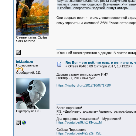
случае экспоненциального роста симуляция даже 
числа атомов, чем содержит Вселенная. Учитывая
и крайне невероятной задачей, пишут авторы.
Они всерьез верят,что симуляция вселенной сде
симулировать на ламповой ЭВМ. "Количество перф
Сaementarius Civitas
Solis Aeterna
«Осенний Ангел прячется в дождях. В листве янтарн
inMatrix.ru
Re: Бог – это всё, что есть, и нет ничего,
Пользователь
«
Ответ #548 :
09 Октября 2017, 13:13:20 »
Сообщений: 111
Думать самим или разумом ИИ?
Октябрь 7, 2017 kiwi byrd
https://kiwibyrd.org/2017/10/07/1710/
Всего хорошего!
Digitalphysics.ru
P.S. «Двойные стандарты» Администратора форума 
* * *
Два процесса. Коханивский - Муравицкий
https://youtu.be/9khErKNcpzM
Собаки Порошенко
https://youtu.be/eI4ZvZGrHSE