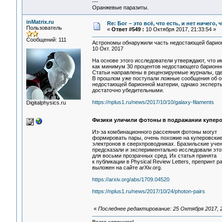
---
Оранжевые паразиты.
inMatrix.ru
Re: Бог – это всё, что есть, и нет ничего,
Пользователь
«
Ответ #549 :
10 Октября 2017, 21:33:54 »
Сообщений: 111
Астрономы обнаружили часть недостающей барио
10 Окт. 2017
На основе этого исследователи утверждают, что и
как минимум 30 процентов недостающего барионн
Статьи направлены в рецензируемые журналы, где
В прошлом уже поступали ложные сообщения об 
недостающей барионной материи, однако эксперт
достаточно убедительными.
https://nplus1.ru/news/2017/10/10/galaxy-filaments
Digitalphysics.ru
Физики уличили фотоны в подражании куперо
Из-за комбинационного рассеяния фотоны могут
формировать пары, очень похожие на куперовски
электронов в сверхпроводниках. Бразильские уче
предсказали и экспериментально исследовали эт
для восьми прозрачных сред. Их статья принята
к публикации в Physical Review Letters, препринт р
выложен на сайте arXiv.org.
https://arxiv.org/abs/1709.04520
https://nplus1.ru/news/2017/10/24/photon-pairs
«
Последнее редактирование: 25 Октября 2017, 23