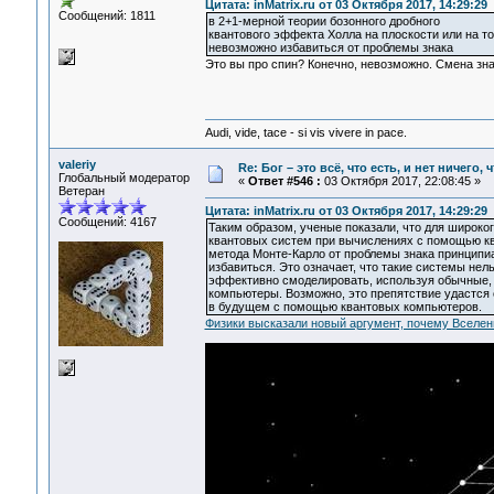
Цитата: inMatrix.ru от 03 Октября 2017, 14:29:29
Сообщений: 1811
в 2+1-мерной теории бозонного дробного
квантового эффекта Холла на плоскости или на т
невозможно избавиться от проблемы знака
Это вы про спин? Конечно, невозможно. Смена зна
Audi, vide, tace - si vis vivere in pace.
valeriy
Re: Бог – это всё, что есть, и нет ничего,
Глобальный модератор
«
Ответ #546 :
03 Октября 2017, 22:08:45 »
Ветеран
Цитата: inMatrix.ru от 03 Октября 2017, 14:29:29
Сообщений: 4167
Таким образом, ученые показали, что для широког
квантовых систем при вычислениях с помощью к
метода Монте-Карло от проблемы знака принципи
избавиться. Это означает, что такие системы нел
эффективно смоделировать, используя обычные,
компьютеры. Возможно, это препятствие удастся 
в будущем с помощью квантовых компьютеров.
Физики высказали новый аргумент, почему Вселе