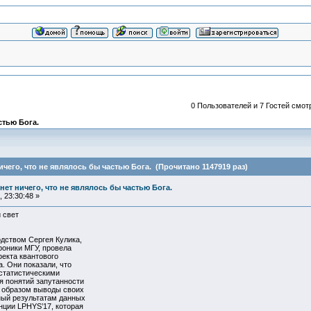
0 Пользователей и 7 Гостей смотр
астью Бога.
 ничего, что не являлось бы частью Бога. (Прочитано 1147919 раз)
и нет ничего, что не являлось бы частью Бога.
 23:30:48 »
 свет
дством Сергея Кулика,
оники МГУ, провела
екта квантового
. Они показали, что
статистическими
я понятий запутанности
м образом выводы своих
ный результатам данных
нции LPHYS’17, которая