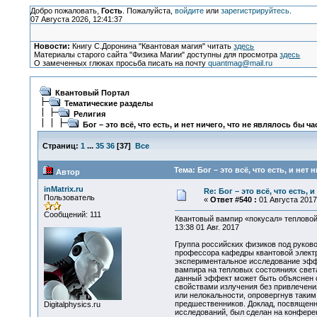
Добро пожаловать,
Гость
. Пожалуйста,
войдите
или
зарегистрируйтесь
.
07 Августа 2026, 12:41:37
Новости:
Книгу С.Доронина "Квантовая магия" читать
здесь
Материалы старого сайта "Физика Магии" доступны для просмотра
здесь
О замеченных глюках просьба писать на почту
quantmag@mail.ru
Квантовый Портал
Тематические разделы
Религия
Бог – это всё, что есть, и нет ничего, что не являлось бы ч
Страниц:
1
...
35
36
[
37
]
Все
Тема: Бог – это всё, что есть, и нет
Автор
inMatrix.ru
Re: Бог – это всё, что есть, 
Пользователь
«
Ответ #540 :
01 Августа 2017,
Сообщений: 111
Квантовый вампир «покусал» тепловой
13:38 01 Авг. 2017
Группа российских физиков под руково
профессора кафедры квантовой электр
экспериментальное исследование эфф
вампира на тепловых состояниях света
данный эффект может быть объяснен 
свойствами излучения без привлечени
или нелокальности, опровергнув таки
предшественников. Доклад, посвящен
Digitalphysics.ru
исследований, был сделан на конфере