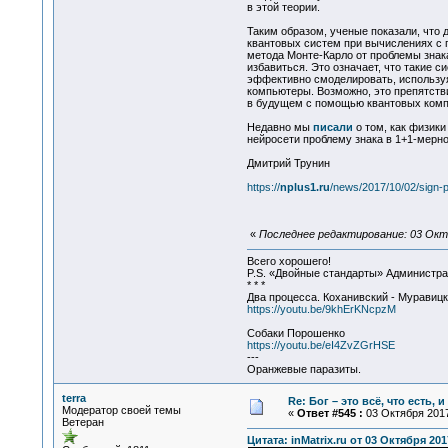
в этой теории.
Таким образом, ученые показали, что 
квантовых систем при вычислениях с
метода Монте-Карло от проблемы знак
избавиться. Это означает, что такие с
эффективно смоделировать, использу
компьютеры. Возможно, это препятств
в будущем с помощью квантовых комп
Недавно мы
писали
о том, как физик
нейросети проблему знака в 1+1-мерно
Дмитрий Трунин
https://
nplus1.ru
/news/2017/10/02/sign-
«
Последнее редактирование: 03 Октяб
Всего хорошего!
P.S. «Двойные стандарты» Администрат
* * *
Два процесса. Коханивский - Муравиц
https://youtu.be/9khErKNcpzM
Собаки Порошенко
https://youtu.be/eI4ZvZGrHSE
---
Оранжевые паразиты.
terra
Re: Бог – это всё, что есть, 
Модератор своей темы
«
Ответ #545 :
03 Октября 2017
Ветеран
Цитата: inMatrix.ru от 03 Октября 201