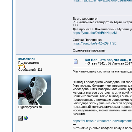
https://nplus1.ru/news/2017/08/01/trial-an
Всего хорошего!
P.S. «Двойные стандарты» Администрат
* * *
Два процесса. Коханивский - Муравиц
https://youtu.be/9khErKNcpzM
Собаки Порошенко
https://youtu.be/eI4ZvZGrHSE
---
Оранжевые паразиты.
inMatrix.ru
Re: Бог – это всё, что есть, 
Пользователь
«
Ответ #541 :
02 Августа 2017,
Сообщений: 111
Мы наполовину состоим из материи др
Выводы последнего исследования говор
(что гораздо больше, чем предполагал
исследованиях) материи Млечного Пут
которых мы все состоим, могли прийти
нашей галактики. Такие выводы были 
проведенных с помощью суперкомпью
Благодаря этому ученые смогли опре
прозванный межгалактическим перенос
Digitalphysics.ru
исследователей, может помочь нам от
галактик.
https://hi-news.ru/research-development/
---
Китайские учёные создали самую бол