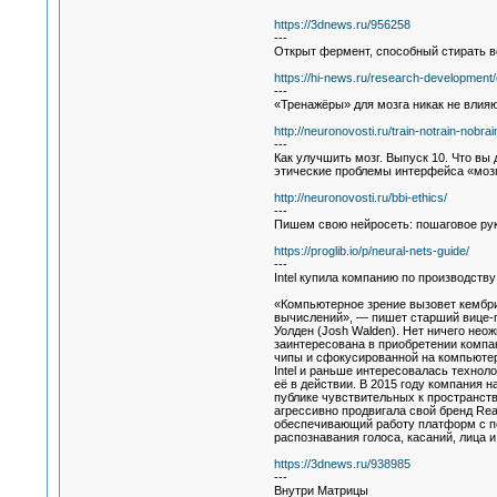
https://3dnews.ru/956258
---
Открыт фермент, способный стирать 
https://hi-news.ru/research-development/
---
«Тренажёры» для мозга никак не влия
http://neuronovosti.ru/train-notrain-nobrai
---
Как улучшить мозг. Выпуск 10. Что вы 
этические проблемы интерфейса «мозг
http://neuronovosti.ru/bbi-ethics/
---
Пишем свою нейросеть: пошаговое ру
https://proglib.io/p/neural-nets-guide/
---
Intel купила компанию по производств
«Компьютерное зрение вызовет кембри
вычислений», — пишет старший вице-п
Уолден (Josh Walden). Нет ничего неожи
заинтересована в приобретении компа
чипы и сфокусированной на компьютер
Intel и раньше интересовалась технол
её в действии. В 2015 году компания 
публике чувствительных к пространств
агрессивно продвигала свой бренд Rea
обеспечивающий работу платформ с п
распознавания голоса, касаний, лица и
https://3dnews.ru/938985
---
Внутри Матрицы