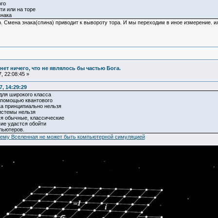
ого
ти или на торе
знака
. Смена знака(спина) приводит к вывороту тора. И мы переходим в иное измерение. и
и нет ничего, что не являлось бы частью Бога.
, 22:08:45 »
7, 14:29:29
для широкого класса
 помощью квантового
ка принципиально нельзя
системы нельзя
я обычные, классические
ие удастся обойти
пьютеров.
чему Вселенная не может быть компьютерной симуляцией