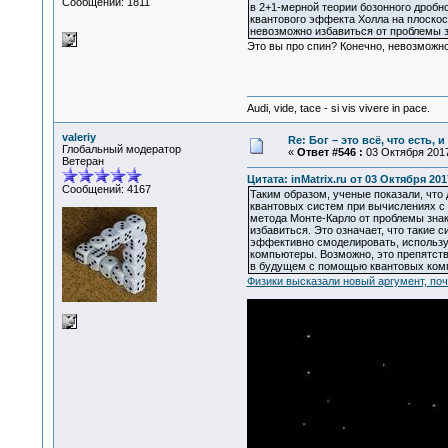
Сообщений: 1811
в 2+1-мерной теории бозонного дробн
квантового эффекта Холла на плоскос
невозможно избавиться от проблемы 
Это вы про спин? Конечно, невозможно
Audi, vide, tace - si vis vivere in pace.
valeriy
Re: Бог – это всё, что есть, 
Глобальный модератор
«
Ответ #546 :
03 Октября 2017
Ветеран
Цитата: inMatrix.ru от 03 Октября 201
Сообщений: 4167
Таким образом, ученые показали, что 
квантовых систем при вычислениях с
метода Монте-Карло от проблемы зна
избавиться. Это означает, что такие 
эффективно смоделировать, использу
компьютеры. Возможно, это препятств
в будущем с помощью квантовых ком
Физики высказали новый аргумент, по