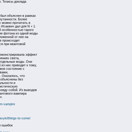
. Тезисы доклада
 был объяснен в рамках
путанности. Более
х можно прочитать в
Исаевич дал для N + 1.
 особенностью такого
ие фотона из одной моды
ложенной от нее на
е происходит
ся при квантовой
демонстрировала эффект
яниях света,
отдельные моды. Они
 из них приводит к тому,
овое состояние с
вами,
 Оказалось, что
 объяснены без
альности и
тистическую
ежду собой. Из выводов
антового вампира
».
um-vampire
avyki/things-to-come/
и ошибок