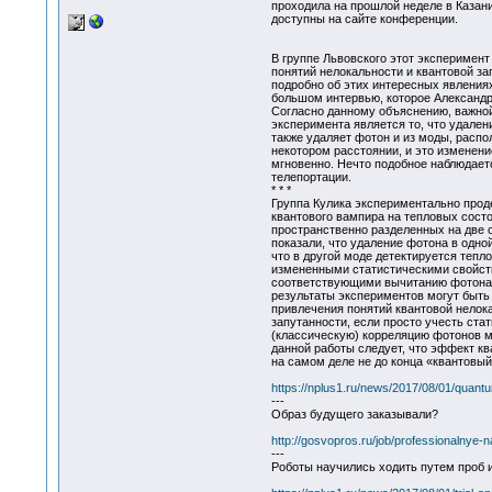
проходила на прошлой неделе в Казани
доступны на сайте конференции.
В группе Львовского этот эксперимент
понятий нелокальности и квантовой за
подробно об этих интересных явления
большом интервью, которое Александр 
Согласно данному объяснению, важной
эксперимента является то, что удален
также удаляет фотон и из моды, распо
некотором расстоянии, и это изменени
мгновенно. Нечто подобное наблюдает
телепортации.
* * *
Группа Кулика экспериментально про
квантового вампира на тепловых состо
пространственно разделенных на две 
показали, что удаление фотона в одной
что в другой моде детектируется тепл
измененными статистическими свойст
соответствующими вычитанию фотона.
результаты экспериментов могут быть
привлечения понятий квантовой нелок
запутанности, если просто учесть ста
(классическую) корреляцию фотонов м
данной работы следует, что эффект кв
на самом деле не до конца «квантовый
https://nplus1.ru/news/2017/08/01/quant
---
Образ будущего заказывали?
http://gosvopros.ru/job/professionalnye-n
---
Роботы научились ходить путем проб 