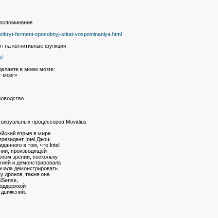
воспоминания
otkryt-ferment-sposobnyj-stirat-vospominaniya.html
ют на когнитивные функции
n/
делаете в моем мозге:
-мозг»
ководство
у визуальных процессоров Movidius
йский взрыв в мире
резидент Intel Джош
данного в том, что Intel
нии, производящей
ном зрении, поскольку
огией и демонстрировала
начала демонстрировать
у дронов, также она
lSense,
оддержкой
 движений.