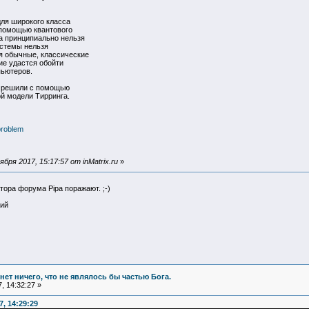
для широкого класса
 помощью квантового
а принципиально нельзя
истемы нельзя
я обычные, классические
ие удастся обойти
ьютеров.
и решили с помощью
й модели Тирринга.
problem
ря 2017, 15:17:57 от inMatrix.ru
»
ора форума Pipa поражают. ;-)
кий
и нет ничего, что не являлось бы частью Бога.
, 14:32:27 »
7, 14:29:29