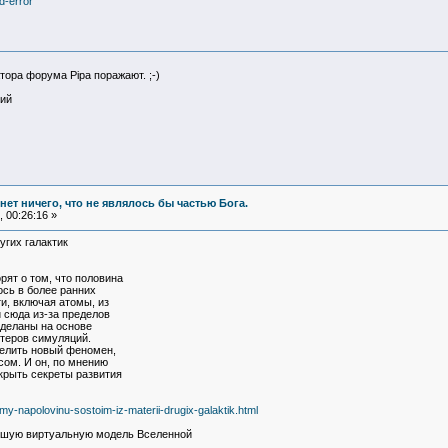
d-error
ора форума Pipa поражают. ;-)
кий
и нет ничего, что не являлось бы частью Бога.
 00:26:16 »
угих галактик
ят о том, что половина
ось в более ранних
и, включая атомы, из
 сюда из-за пределов
сделаны на основе
теров симуляций.
делить новый феномен,
ом. И он, по мнению
крыть секреты развития
my-napolovinu-sostoim-iz-materii-drugix-galaktik.html
ьшую виртуальную модель Вселенной