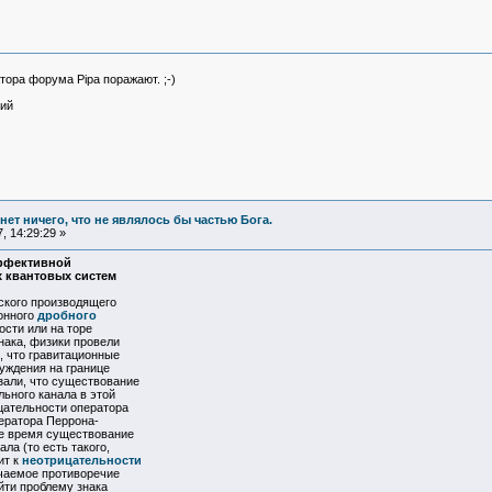
ора форума Pipa поражают. ;-)
кий
и нет ничего, что не являлось бы частью Бога.
, 14:29:29 »
ффективной
 квантовых систем
еского производящего
онного
дробного
ости или на торе
нака, физики провели
, что гравитационные
уждения на границе
зали, что существование
ьного канала в этой
цательности оператора
ператора Перрона-
 же время существование
ла (то есть такого,
ит к
неотрицательности
учаемое противоречие
йти проблему знака