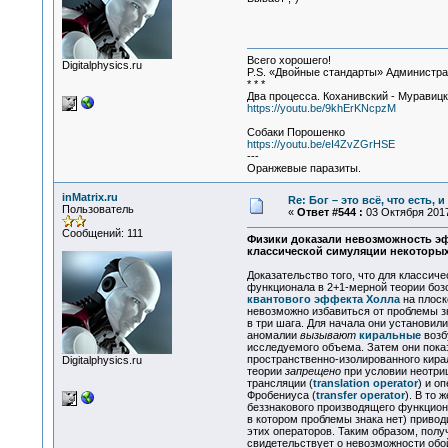
Всего хорошего!
Digitalphysics.ru
P.S. «Двойные стандарты» Администрат
* * *
Два процесса. Коханивский - Муравиц
https://youtu.be/9khErKNcpzM
Собаки Порошенко
https://youtu.be/eI4ZvZGrHSE
---
Оранжевые паразиты.
inMatrix.ru
Re: Бог – это всё, что есть, 
Пользователь
«
Ответ #544 :
03 Октября 2017
Сообщений: 111
Физики доказали невозможность э
классической симуляции некоторых
Доказательство того, что для классич
функционала в 2+1-мерной теории боз
квантового эффекта Холла
на плоск
невозможно избавиться от проблемы з
в три шага. Для начала они установили
аномалии
вызывают
киральные
возб
исследуемого объема. Затем они пока
пространственно-изолированного кирал
Digitalphysics.ru
теории
запрещено
при условии неотри
трансляции (
translation operator
) и о
Фробениуса (
transfer operator
). В то
беззнакового производящего функциона
в котором проблемы знака нет) привод
этих операторов. Таким образом, пол
свидетельствует о невозможности обо