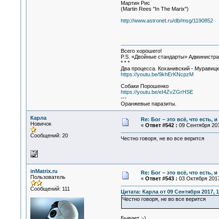
Мартин Рис
(Martin Rees "In The Marix")
http://www.astronet.ru/db/msg/1190852
Всего хорошего!
P.S. «Двойные стандарты» Администрат
* * *
Два процесса. Коханивский - Муравиц
https://youtu.be/9khErKNcpzM
Собаки Порошенко
https://youtu.be/eI4ZvZGrHSE
---
Оранжевые паразиты.
Карла
Re: Бог – это всё, что есть, 
Новичок
«
Ответ #542 :
09 Сентября 201
Сообщений: 20
Честно говоря, не во все верится
inMatrix.ru
Re: Бог – это всё, что есть, 
Пользователь
«
Ответ #543 :
03 Октября 2017
Сообщений: 111
Цитата: Карла от 09 Сентября 2017, 1
Честно говоря, не во все верится
Бывает ;-)