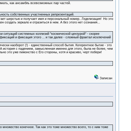
имать, как ансамбль всевозможных пар частей.
льность собственных участненных репрезентаций.
стает шерстью и получает имя и персональный номер...Геделизация! Но это
 создать зеркало и отразиться в нем. А без этого нет сознания...
и ситуаций системных коллизий "космической цензурой" - скорее
 фиксаций и фиксация этого ... и так далее - сложный фрактал исключений
ески наоборот (!) - единственный способ бытия. Когерентное бытие - это
 А история с падением, замысленная именно для этого, была не более, чем
ьно это уже пижонство с Его стороны, хотя и красиво, черт побери!
Записан
о множество конечное. Так как это тоже множество всего, то с ним тоже