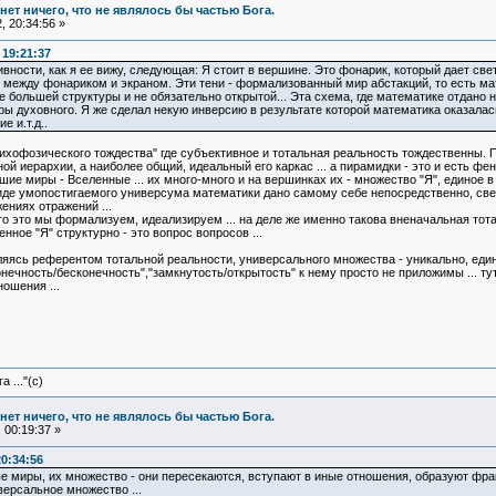
и нет ничего, что не являлось бы частью Бога.
 20:34:56 »
 19:21:37
вности, как я ее вижу, следующая: Я стоит в вершине. Это фонарик, который дает све
 между фонариком и экраном. Эти тени - формализованный мир абстакций, то есть мате
е большей структуры и не обязательно открытой... Эта схема, где математике отдано
 духовного. Я же сделал некую инверсию в результате которой математика оказалась в
 и.т.д..
сихофозического тождества" где субъективное и тотальная реальность тождественны. 
ой иерархии, а наиболее общий, идеальный его каркас ... а пирамидки - это и есть ф
ие миры - Вселенные ... их много-много и на вершинках их - множество "Я", единое в
иде умопостигаемого универсума математики дано самому себе непосредственно, свер
ениях отражений ...
о это мы формализуем, идеализируем ... на деле же именно такова вненачальная тот
нное "Я" структурно - это вопрос вопросов ...
вляясь референтом тотальной реальности, универсального множества - уникально, еди
нечность/бесконечность","замкнутость/открытость" к нему просто не приложимы ... т
ошения ...
 ..."(с)
и нет ничего, что не являлось бы частью Бога.
 00:19:37 »
20:34:56
е миры, их множество - они пересекаются, вступают в иные отношения, образуют фрак
версальное множество ...