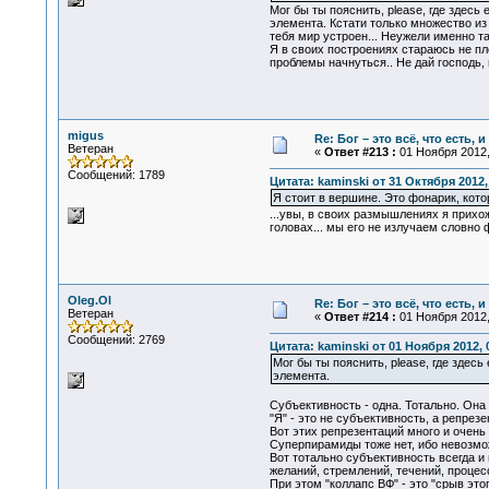
Мог бы ты пояснить, please, где здесь
элемента. Кстати только множество из
тебя мир устроен... Неужели именно т
Я в своих построениях стараюсь не пл
проблемы начнуться.. Не дай господь,
migus
Re: Бог – это всё, что есть, 
Ветеран
«
Ответ #213 :
01 Ноября 2012,
Сообщений: 1789
Цитата: kaminski от 31 Октября 2012,
Я стоит в вершине. Это фонарик, кото
...увы, в своих размышлениях я прихож
головах... мы его не излучаем словно
Oleg.Ol
Re: Бог – это всё, что есть, 
Ветеран
«
Ответ #214 :
01 Ноября 2012,
Сообщений: 2769
Цитата: kaminski от 01 Ноября 2012, 
Мог бы ты пояснить, please, где здес
элемента.
Субъективность - одна. Тотально. Она
"Я" - это не субъективность, а репрез
Вот этих репрезентаций много и очень 
Суперпирамиды тоже нет, ибо невозмож
Вот тотально субъективность всегда и
желаний, стремлений, течений, процес
При этом "коллапс ВФ" - это "срыв эт