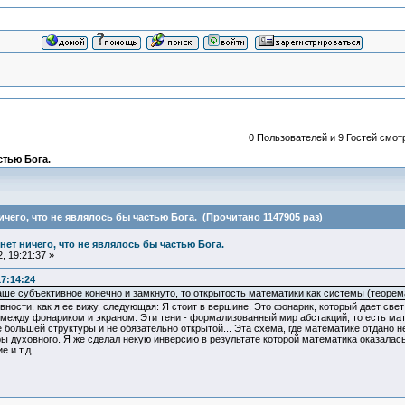
0 Пользователей и 9 Гостей смотр
астью Бога.
 ничего, что не являлось бы частью Бога. (Прочитано 1147905 раз)
и нет ничего, что не являлось бы частью Бога.
, 19:21:37 »
17:14:24
аше субъективное конечно и замкнуто, то открытость математики как системы (теорем
ности, как я ее вижу, следующая: Я стоит в вершине. Это фонарик, который дает свет
между фонариком и экраном. Эти тени - формализованный мир абстакций, то есть мате
е большей структуры и не обязательно открытой... Эта схема, где математике отдано
духовного. Я же сделал некую инверсию в результате которой математика оказалась в
 и.т.д..