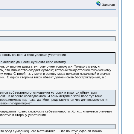
Записан
анность свыше, а твое условие участнения...
 в аспекте данности субъекта себе самому.
я, он вполне адекватен тому о чем говорю и я. Только у меня, я
ь, это множество создает субъект, который тождественен физическому
 мира. С твоей т.з. у меня в основу мира положен локальный и значит
ии. С одной стороны такой объект должен быть бесструктурным, а с
пектов субъективного, отношения которых и видятся объектами
ект - в аспекте наблюдаемого. И асимметрия в этой паре тут тоже
севозможных пар тоже. да. Мне представляется что для возможности
ваю - гиперинтернет.
ге определит только сложность субъективности. Хотя… я кажется отмечал
овестие в сторону участнения.
о это бред сумасшедшего математика… Это понятие едва ли можно