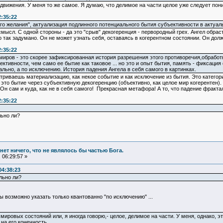
движения. У меня то же самое. Я думаю, что делимое на части целое уже следует пон
2:35:22
того желания", актуализация подлинного потенциального бытия субъективности в актуа
 смысл. С одной стороны - да это "срыв" декогеренция - первородный грех. Ангел обра
так задумано. Он не может узнать себя, оставаясь в когерентном состоянии. Он должен
2:35:22
ров - это скорее зафиксированная история разрешения этого противоречия,обработк
ктивности, чем само ее бытие как таковое ... но это и опыт бытия, память - фиксация
льно, а по исключению. История падения Ангела в себя самого в картинках.
триваешь материализацию, как некое событие и как исключение из бытия. Это категорич
 это бытие через субъективную декогеренцию (объективно, как целое мир когерентен).
 Он сам и куда, как не в себя самого! Прекрасная метафора! А то, что падение фрактал
2:35:22
льно ли?
и нет ничего, что не являлось бы частью Бога.
 06:29:57 »
04:38:23
льно ли?
 возможно указать только квантованно "по исключению" ...
ировых состояний или, я иногда говорю,- целое, делимое на части. У меня, однако, эт
на его конечность.