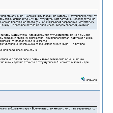
т нашего сознания. В самом низу (экран) на котором Платоновские тени от
матика, логика и.т.д. Эти три структуры нам доступны непосредственно.
 не самое престижное место, у многих вызывает возражение. Математику
низу. Но зато все встало на свои места. Гедель работает, система
При этом математика - это фундамент субъективного, но не в смысле
еноменальные миры, их множество - они пересекаются, вступают в иные
 многом - универсальное множество ...
хчувственно, независимо от феноменального мира ... а вот все
альная реальность нас самих.
нственно в своем роде и потому такие типические отношения как
ут по иному должна строиться структурность Я-самоотношения и при
Записан
талы и большие миры - Вселенные ... их много-много и на вершинках их -