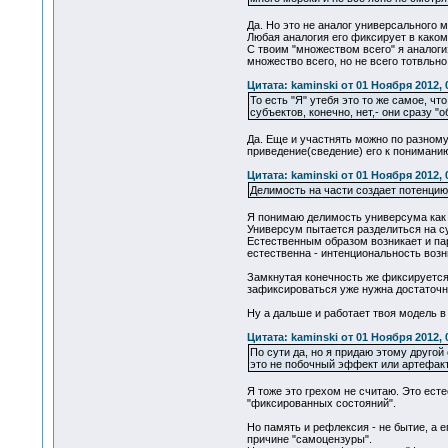
Да. Но это не аналог универсального м
Любая аналогия его фиксирует в каком
С твоим "множеством всего" я аналог
множество всего, но не всего тотвльно
Цитата: kaminski от 01 Ноября 2012, 
То есть "Я" утебя это то же самое, ч
субъектов, конечно, нет,- они сразу "
Да. Еще и участнять можно по разному
приведение(сведение) его к пониманию
Цитата: kaminski от 01 Ноября 2012, 
Делимость на части создает потенцию
Я понимаю делимость универсума как
Универсум пытается разделиться на су
Естественным образом возникает и пара
естественна - интенциональность воз
Замкнутая конечность же фиксируется
зафиксироваться уже нужна достаточно
Ну а дальше и работает твоя модель в
Цитата: kaminski от 01 Ноября 2012, 
По сути да, но я придаю этому другой
это не побочный эффект или артефакт.
Я тоже это грехом не считаю. Это ест
"фиксированных состояний".
Но память и рефлексия - не бытие, а 
причине "самоцензуры".