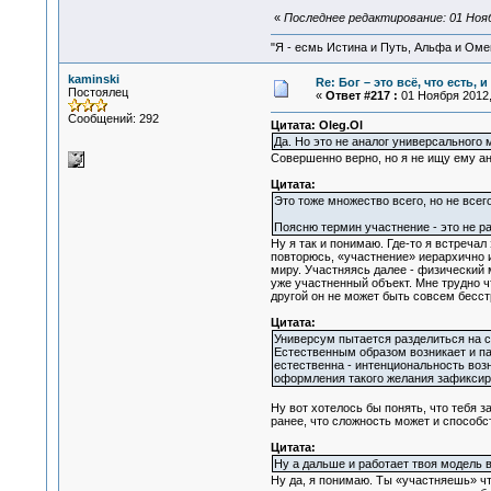
«
Последнее редактирование: 01 Ноябр
"Я - есмь Истина и Путь, Альфа и Омега
kaminski
Re: Бог – это всё, что есть, 
Постоялец
«
Ответ #217 :
01 Ноября 2012,
Сообщений: 292
Цитата: Oleg.Ol
Да. Но это не аналог универсального м
Совершенно верно, но я не ищу ему а
Цитата:
Это тоже множество всего, но не всег
Поясню термин участнение - это не ра
Ну я так и понимаю. Где-то я встречал
повторюсь, «участнение» иерархично 
миру. Участняясь далее - физический 
уже участненный объект. Мне трудно ч
другой он не может быть совсем бесс
Цитата:
Универсум пытается разделиться на су
Естественным образом возникает и пар
естественна - интенциональность воз
оформления такого желания зафиксиро
Ну вот хотелось бы понять, что тебя 
ранее, что сложность может и способс
Цитата:
Ну а дальше и работает твоя модель в
Ну да, я понимаю. Ты «участняешь» ч