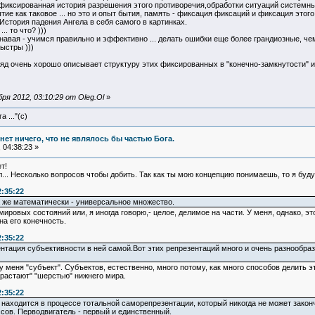
фиксированная история разрешения этого противоречия,обработки ситуаций системных
ие как таковое ... но это и опыт бытия, память - фиксация фиксаций и фиксация этог
История падения Ангела в себя самого в картинках.
.. то что? )))
авая - учимся правильно и эффективно ... делать ошибки еще более грандиозные, чем т
ыстры )))
гляд очень хорошо описывает структуру этих фиксированных в "конечно-замкнутости"
я 2012, 03:10:29 от Oleg.Ol
»
 ..."(с)
и нет ничего, что не являлось бы частью Бога.
 04:38:23 »
т!
л... Несколько вопросов чтобы добить. Так как ты мою концепцию понимаешь, то я буд
2:35:22
а же математически - универсальное множество.
ровых состояний или, я иногда говорю,- целое, делимое на части. У меня, однако, это
на его конечность.
2:35:22
зентация субъективности в ней самой.Вот этих репрезентаций много и очень разнообра
о у меня "субъект". Субъектов, естественно, много потому, как много способов делит
обрастают" "шерстью" нижнего мира.
2:35:22
 находится в процессе тотальной саморепрезентации, который никогда не может законч
ссов. Перводвигатель - первый и единственный.