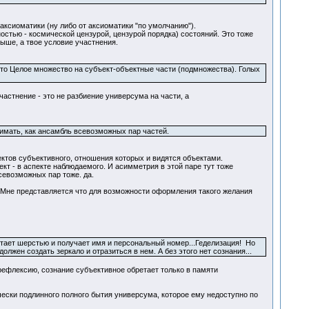
аксиоматики (ну либо от аксиоматики "по умолчанию").
стью - космической цензурой, цензурой порядка) состояний. Это тоже
выше, а твое условие участнения.
ь это Целое множество на субъект-объектные части (подмножества). Голых
астнение - это не разбиение универсума на части, а
нимать, как ансамбль всевозможных пар частей.
ектов субъективного, отношения которых и видятся объектами.
ект - в аспекте наблюдаемого. И асимметрия в этой паре тут тоже
севозможных пар тоже. да.
 Мне представляется что для возможности оформления такого желания
астает шерстью и получает имя и персональный номер...Геделизация! Но
лжен создать зеркало и отразиться в нем. А без этого нет сознания...
 рефлексию, сознание субъективное обретает только в памяти
чески подлинного полного бытия универсума, которое ему недоступно по