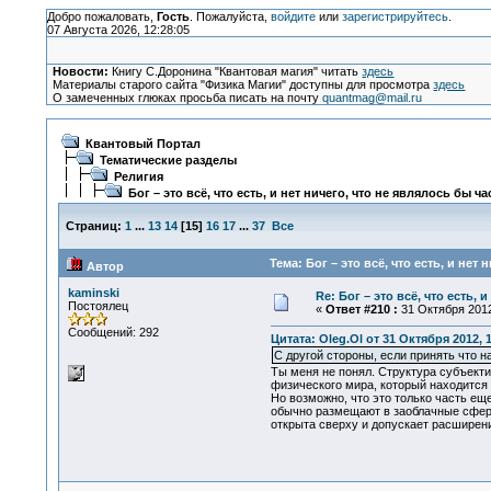
Добро пожаловать,
Гость
. Пожалуйста,
войдите
или
зарегистрируйтесь
.
07 Августа 2026, 12:28:05
Новости:
Книгу С.Доронина "Квантовая магия" читать
здесь
Материалы старого сайта "Физика Магии" доступны для просмотра
здесь
О замеченных глюках просьба писать на почту
quantmag@mail.ru
Квантовый Портал
Тематические разделы
Религия
Бог – это всё, что есть, и нет ничего, что не являлось бы ч
Страниц:
1
...
13
14
[
15
]
16
17
...
37
Все
Тема: Бог – это всё, что есть, и нет
Автор
kaminski
Re: Бог – это всё, что есть, 
Постоялец
«
Ответ #210 :
31 Октября 2012
Сообщений: 292
Цитата: Oleg.Ol от 31 Октября 2012, 
С другой стороны, если принять что н
Ты меня не понял. Структура субъектив
физического мира, который находится 
Но возможно, что это только часть ещ
обычно размещают в заоблачные сферы 
открыта сверху и допускает расширение