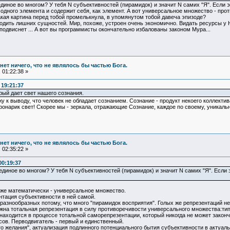
 единое во многом? У тебя N субъективностей (пирамидок) и значит N самих "Я". Если 
 одного элемента и содержит себя, как элемент. А вот универсальное множество - про
акая картина перед тобой промелькнула, в упомянутом тобой давеча эпизоде?
одить лишних сущностей. Мир, похоже, устроен очень экономично. Видать ресурсы у Не
 подвиснет ... А вот вы программисты окончательно избалованы законом Мура...
и нет ничего, что не являлось бы частью Бога.
 01:22:38 »
 19:21:37
рый дает свет нашего сознания.
у к выводу, что человек не обладает сознанием. Сознание - продукт некоего коллектива
 фонарик свет! Скорее мы - зеркала, отражающие Сознание, каждое по своему, уникаль
и нет ничего, что не являлось бы частью Бога.
 02:35:22 »
00:19:37
ь единое во многом? У тебя N субъективностей (пирамидок) и значит N самих "Я". Если
 же математически - универсальное множество.
ентация субъективности в ней самой.
разнообразных потому, что много "пирамидок восприятия". Голых же репрезентаций нету
на тотальная репрезентация в силу противоречивости универсального множества:типа 
 находится в процессе тотальной саморепрезентации, который никогда не может законч
сов. Перводвигатель - первый и единственный.
ого желания", актуализация подлинного потенциального бытия субъективности в актуа