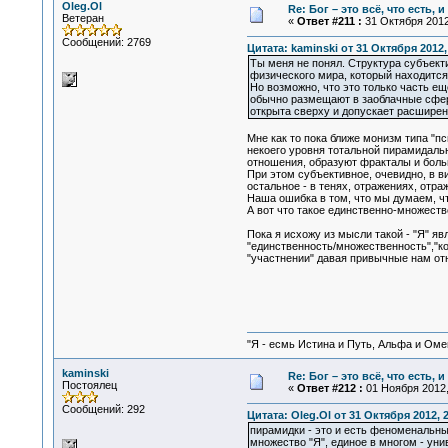
Oleg.Ol
Re: Бог – это всё, что есть, 
Ветеран
«
Ответ #211 :
31 Октября 2012,
Сообщений: 2769
Цитата: kaminski от 31 Октября 2012,
Ты меня не понял. Структура субъекти
физического мира, который находится
Но возможно, что это только часть ещ
обычно размещают в заоблачные сферы
открыта сверху и допускает расширение
Мне как то пока ближе монизм типа "п
некоего уровня тотальной пирамидальн
отношения, образуют фракталы и больш
При этом субъективное, очевидно, в в
остальное - в тенях, отражениях, отраж
Наша ошибка в том, что мы думаем, чт
А вот что такое единственно-множестве
Пока я исхожу из мысли такой - "Я" я
"единственность/множественность","ко
"участнении" давая привычные нам отн
"Я - есмь Истина и Путь, Альфа и Омега
kaminski
Re: Бог – это всё, что есть, 
Постоялец
«
Ответ #212 :
01 Ноября 2012,
Сообщений: 292
Цитата: Oleg.Ol от 31 Октября 2012, 
пирамидки - это и есть феноменальны
множество "Я", единое в многом - уни