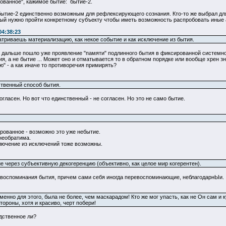
ванное", кажимое бытие: бытие-2.
бытие-2 единственно возможным для рефлексирующего сознания. Кто-то же выбрал для
ый нужно пройти конкретному субъекту чтобы иметь возможность распробовать иные асп
04:38:23
атриваешь материализацию, как некое событие и как исключение из бытия.
А дальше пошло уже проявление "памяти" подлинного бытия в фиксированной системно
 а не бытие ... Может оно и отматывается то в обратном порядке или вообще хрен знае
ю" - а как иначе то противоречия примирять?
нственный способ бытия.
огласен. Но вот что единственный - не согласен. Но это не само бытие.
рованное - возможно это уже небытие.
необратима.
ключение из исключений тоже возможны.
е через субъективную декогеренцию (объективно, как целое мир когерентен).
 а воспоминания бытия, причем сами себя иногда перевоспоминающие, неблагодарнЫи.
енно для этого, была не более, чем маскарадом! Кто же мог упасть, как не Он сам и к
тороны, хотя и красиво, черт побери!
дственное ли?