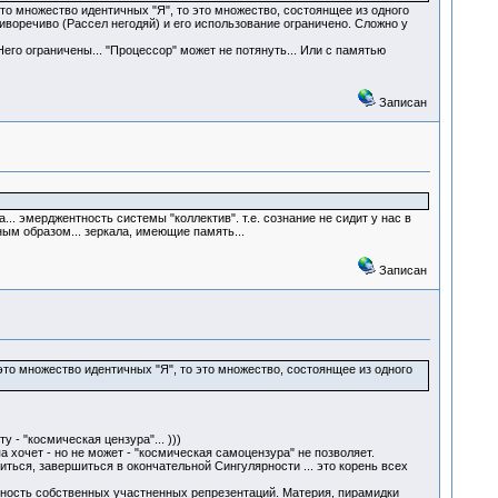
это множество идентичных "Я", то это множество, состоянщее из одного
тиворечиво (Рассел негодяй) и его использование ограничено. Сложно у
го ограничены... "Процессор" может не потянуть... Или с памятью
Записан
... эмерджентность системы "коллектив". т.е. сознание не сидит у нас в
ным образом... зеркала, имеющие память...
Записан
 это множество идентичных "Я", то это множество, состоянщее из одного
 - "космическая цензура"... )))
хочет - но не может - "космическая самоцензура" не позволяет.
иться, завершиться в окончательной Сингулярности ... это корень всех
льность собственных участненных репрезентаций. Материя, пирамидки