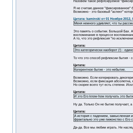
Назовем такое рефлсируемое "фиксиро
Я не считаю данное "фиксированное" 
Возможно - это базовый "аспект" котор
Цитата: kaminski от 01 Ноября 2012, 
Меня немного удивляет, что ты рассм
Это память о событии. Большой Бах. 
воспоминание в процессе воспоминания,
А то, что это рефлексия "по исключени
Цитата:
Это категорически наоборот (!) - еди
То что это способ рефлексии бытия - с
Цитата:
Когерентное бытие - это небытие.
Возможно. Если когерировать декогери
Возможно, если фиксация абсолютна, 
Но скорее всего тут есть степени. Ис
Цитата:
И это Его know-how получать это быти
Ну да. Только Он не бытие получает,
Цитата:
А история с падением, замысленная им
фрактально это уже пижонство с Его с
Да-да. Все мы любим играть. Не насле