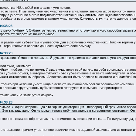
ножества. Ибо любой его аналог - уже не оно.
 то аспекте. И мы получаем его участнения в агналогиях зависимых от принятой нами 
изирую участнение в его в подмножестве исключенных системностью(самосогласованно
 вообще, а всего мыслимого в данном участнении. Конечность тут - это не данность с
04:38:23
то у меня "субъект". Субъектов, естественно, много потому, как много способов делит
обрастают" "шерстью" нижнего мира.
 и различным субъектам и универсум дан в различных участнениях. Поясню термин уч
 - ограничение в аспекте данности субъекта себе самому.
04:38:23
 движения. У меня то же самое. Я думаю, что делимое на части целое уже следует по
 иллюзию, кажимость.
бъект и объект, но не может. И лишь участняет свой взгляд на себя во множестве асп
 субъект-объект, в которой субъект - это субъективное в аспекте наблюдателя, а объ
никает естественным образом. Аспектов может быть великое множество и ансамблей в
 только при желании участницца в аспекте конечной самосогласованной аксиоматики.
 сложная структурность субъективного которую я и называю - гиперинтернет.
 таких конечно-замкнутых лакунах.
04:38:23
 смысл. С одной стороны - да это "срыв" декогеренция - первородный грех. Ангел обр
 Это так задумано. Он не может узнать себя, оставаясь в когерентном состоянии. Он до
ественно - желание обрести память, возможность фиксации опыта ... По видимому, да,
его отражение, причем участненное исключением по заданной аксиоматике из онтологи