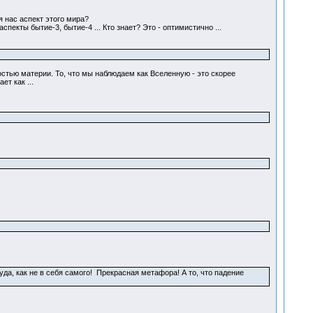
 нас аспект этого мира?
екты бытие-3, бытие-4 ... Кто знает? Это - оптимистично ...
стью материи. То, что мы наблюдаем как Вселенную - это скорее
т как ...
уда, как не в себя самого! Прекрасная метафора! А то, что падение