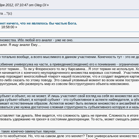
я 2012, 07:10:47 от Oleg.Ol
»
 ..."(с)
и нет ничего, что не являлось бы частью Бога.
 18:58:00 »
ножества. Ибо любой его аналог - уже не оно.
налог. Я ищу аналог Ему…
о тотально вообще, а всего мыслимого в данном участнении. Конечность тут - это не д
збиение универсума на части, а приведение(сведение) его к пониманию - ограничение
 этот термин… То ли у Флоренского то ли у Карсавина…Я этот термин не использую. Хот
и начинается с конечного неупорядоченного множества мировых состояний. Участняяс
мир порождает многослойный «пирог» нашей психологии, что и создает видимую картину
то-либо сказать по этому поводу. Это самый уязвимый момент во всем моем построен
труктурным, ибо развернуть мир из совсем бесструктурного объекта невозможно.
бъект и объект, но не может. И лишь участняет свой взгляд на себя во множестве ас
а субъект-объект, в которой субъект - это субъективное в аспекте наблюдателя, а объ
никает естественным образом. Аспектов может быть великое множество и ансамблей в
ваться уже нужна достаточно сложная структурность субъективного которую я и назы
заставляет так думать. Мне видится, что сложность здесь не причем. Сложность в ито
твовать удержанию «в грехе» в состоянии декогеренции. То есть, может смещать равн
 таких конечно-замкнутых лакунах.
то-то необъятное. Но, что на самом деле это меняет? Твое универсальное множеств