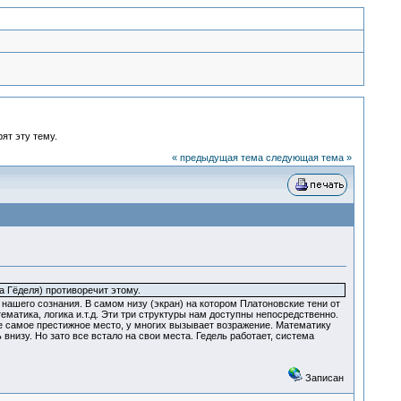
ят эту тему.
« предыдущая тема
следующая тема »
а Гёделя) противоречит этому.
 нашего сознания. В самом низу (экран) на котором Платоновские тени от
матика, логика и.т.д. Эти три структуры нам доступны непосредственно.
 не самое престижное место, у многих вызывает возражение. Математику
низу. Но зато все встало на свои места. Гедель работает, система
Записан