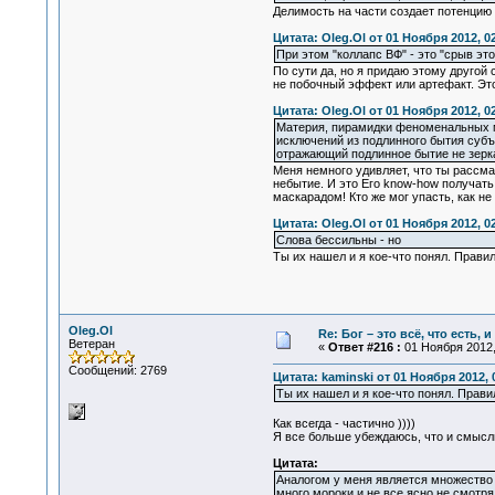
Делимость на части создает потенцию 
Цитата: Oleg.Ol от 01 Ноября 2012, 0
При этом "коллапс ВФ" - это "срыв э
По сути да, но я придаю этому другой
не побочный эффект или артефакт. Это 
Цитата: Oleg.Ol от 01 Ноября 2012, 0
Материя, пирамидки феноменальных ми
исключений из подлинного бытия субъе
отражающий подлинное бытие не зерка
Меня немного удивляет, что ты рассма
небытие. И это Его know-how получать
маскарадом! Кто же мог упасть, как не
Цитата: Oleg.Ol от 01 Ноября 2012, 0
Слова бессильны - но
Ты их нашел и я кое-что понял. Прави
Oleg.Ol
Re: Бог – это всё, что есть, 
Ветеран
«
Ответ #216 :
01 Ноября 2012,
Сообщений: 2769
Цитата: kaminski от 01 Ноября 2012, 
Ты их нашел и я кое-что понял. Прави
Как всегда - частично ))))
Я все больше убеждаюсь, что и смыслы
Цитата:
Аналогом у меня является множество м
много мороки и не все ясно не смотря 