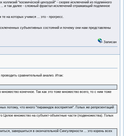
 коллизий "космической цензурой" - скорее исключений из подлинного
о ... и так далее - сложный фрактал исключений отражающий подлинное
е на которых учимся ... это - прогресс.
 исключенных субъективных состояний и почему они нам представлены
Записан
у проводить сравнительный анализ. Итак:
 множество конечное. Так как это тоже множество всего, то с ним тоже
зных потому, что много "пирамидок восприятия". Голых же репрезентаций
ь это Целое множество на субъект-объектные части (подмножества). Голых
иться, завершиться в окончательной Сингулярности ... это корень всех