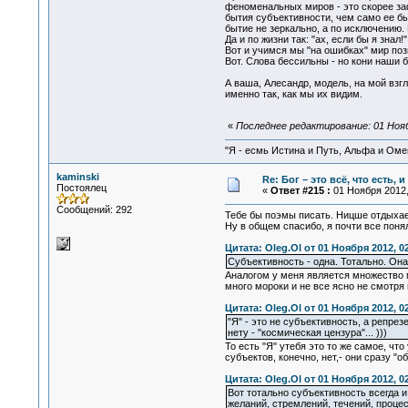
феноменальных миров - это скорее за
бытия субъективности, чем само ее быт
бытие не зеркально, а по исключению. 
Да и по жизни так: "ах, если бы я знал!" .
Вот и учимся мы "на ошибках" мир позн
Вот. Слова бессильны - но кони наши б
А ваша, Алесандр, модель, на мой вз
именно так, как мы их видим.
«
Последнее редактирование: 01 Ноябр
"Я - есмь Истина и Путь, Альфа и Омега
kaminski
Re: Бог – это всё, что есть, 
Постоялец
«
Ответ #215 :
01 Ноября 2012,
Сообщений: 292
Тебе бы поэмы писать. Ницше отдыхае
Ну в общем спасибо, я почти все поня
Цитата: Oleg.Ol от 01 Ноября 2012, 0
Субъективность - одна. Тотально. Он
Аналогом у меня является множество ми
много мороки и не все ясно не смотря 
Цитата: Oleg.Ol от 01 Ноября 2012, 0
"Я" - это не субъективность, а репре
нету - "космическая цензура"... )))
То есть "Я" утебя это то же самое, чт
субъектов, конечно, нет,- они сразу "
Цитата: Oleg.Ol от 01 Ноября 2012, 0
Вот тотально субъективность всегда и
желаний, стремлений, течений, проце