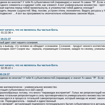
 единое во многом? У тебя N субъективностей (пирамидок) и значит N самих "Я". Если 
 одного элемента и содержит себя, как элемент. А вот универсальное множество - про
акая картина перед тобой промелькнула, в упомянутом тобой давеча эпизоде?
одить лишних сущностей. Мир, похоже, устроен очень экономично. Видать ресурсы у Не
 подвиснет ... А вот вы программисты окончательно избалованы законом Мура...
и нет ничего, что не являлось бы частью Бога.
 01:22:38 »
 19:21:37
рый дает свет нашего сознания.
у к выводу, что человек не обладает сознанием. Сознание - продукт некоего коллектива
 фонарик свет! Скорее мы - зеркала, отражающие Сознание, каждое по своему, уникаль
и нет ничего, что не являлось бы частью Бога.
 02:35:22 »
00:19:37
ь единое во многом? У тебя N субъективностей (пирамидок) и значит N самих "Я". Если
 же математически - универсальное множество.
ентация субъективности в ней самой.
разнообразных потому, что много "пирамидок восприятия". Голых же репрезентаций нету
на тотальная репрезентация в силу противоречивости универсального множества:типа 
 находится в процессе тотальной саморепрезентации, который никогда не может законч
сов. Перводвигатель - первый и единственный.
ого желания", актуализация подлинного потенциального бытия субъективности в актуа