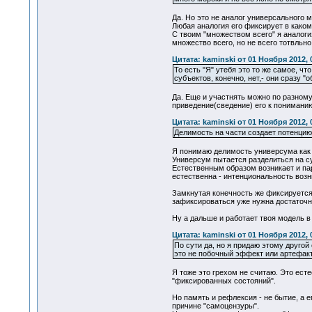
Да. Но это не аналог универсального м
Любая аналогия его фиксирует в каком
С твоим "множеством всего" я аналог
множество всего, но не всего тотвльно
Цитата: kaminski от 01 Ноября 2012, 
То есть "Я" утебя это то же самое, ч
субъектов, конечно, нет,- они сразу "
Да. Еще и участнять можно по разному
приведение(сведение) его к пониманию
Цитата: kaminski от 01 Ноября 2012, 
Делимость на части создает потенцию
Я понимаю делимость универсума как
Универсум пытается разделиться на су
Естественным образом возникает и пара
естественна - интенциональность воз
Замкнутая конечность же фиксируется
зафиксироваться уже нужна достаточно
Ну а дальше и работает твоя модель в
Цитата: kaminski от 01 Ноября 2012, 
По сути да, но я придаю этому другой
это не побочный эффект или артефакт.
Я тоже это грехом не считаю. Это ест
"фиксированных состояний".
Но память и рефлексия - не бытие, а 
причине "самоцензуры".