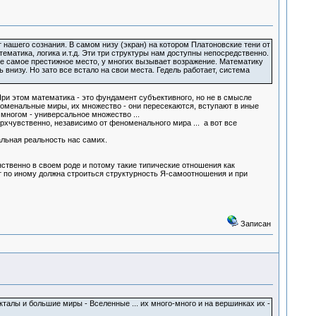
т нашего сознания. В самом низу (экран) на котором Платоновские тени от
матика, логика и.т.д. Эти три структуры нам доступны непосредственно.
 не самое престижное место, у многих вызывает возражение. Математику
низу. Но зато все встало на свои места. Гедель работает, система
При этом математика - это фундамент субъективного, но не в смысле
еноменальные миры, их множество - они пересекаются, вступают в иные
 многом - универсальное множество ...
хчувственно, независимо от феноменального мира ... а вот все
альная реальность нас самих.
нственно в своем роде и потому такие типические отношения как
ут по иному должна строиться структурность Я-самоотношения и при
Записан
талы и большие миры - Вселенные ... их много-много и на вершинках их -