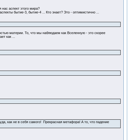
 нас аспект этого мира?
екты бытие-3, бытие-4 ... Кто знает? Это - оптимистично ...
стью материи. То, что мы наблюдаем как Вселенную - это скорее
т как ...
уда, как не в себя самого! Прекрасная метафора! А то, что падение