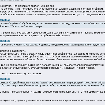
ножества. Ибо любой его аналог - уже не оно.
 то аспекте. И мы получаем его участнения в агналогиях зависимых от принятой нами 
изирую участнение в его в подмножестве исключенных системностью(самосогласованно
 вообще, а всего мыслимого в данном участнении. Конечность тут - это не данность с
04:38:23
то у меня "субъект". Субъектов, естественно, много потому, как много способов делит
обрастают" "шерстью" нижнего мира.
 и различным субъектам и универсум дан в различных участнениях. Поясню термин уч
 - ограничение в аспекте данности субъекта себе самому.
04:38:23
 движения. У меня то же самое. Я думаю, что делимое на части целое уже следует по
 иллюзию, кажимость.
бъект и объект, но не может. И лишь участняет свой взгляд на себя во множестве асп
 субъект-объект, в которой субъект - это субъективное в аспекте наблюдателя, а объ
никает естественным образом. Аспектов может быть великое множество и ансамблей в
 только при желании участницца в аспекте конечной самосогласованной аксиоматики.
 сложная структурность субъективного которую я и называю - гиперинтернет.
 таких конечно-замкнутых лакунах.
04:38:23
 смысл. С одной стороны - да это "срыв" декогеренция - первородный грех. Ангел обр
 Это так задумано. Он не может узнать себя, оставаясь в когерентном состоянии. Он до
ественно - желание обрести память, возможность фиксации опыта ... По видимому, да,
его отражение, причем участненное исключением по заданной аксиоматике из онтологи