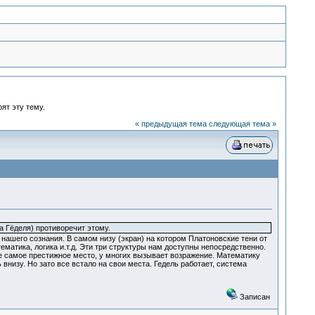
ят эту тему.
« предыдущая тема
следующая тема »
а Гёделя) противоречит этому.
 нашего сознания. В самом низу (экран) на котором Платоновские тени от
матика, логика и.т.д. Эти три структуры нам доступны непосредственно.
 не самое престижное место, у многих вызывает возражение. Математику
низу. Но зато все встало на свои места. Гедель работает, система
Записан