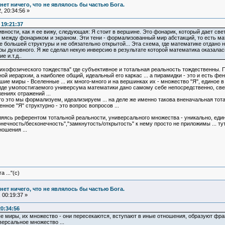
и нет ничего, что не являлось бы частью Бога.
 20:34:56 »
 19:21:37
вности, как я ее вижу, следующая: Я стоит в вершине. Это фонарик, который дает све
 между фонариком и экраном. Эти тени - формализованный мир абстакций, то есть мате
е большей структуры и не обязательно открытой... Эта схема, где математике отдано
 духовного. Я же сделал некую инверсию в результате которой математика оказалась в
 и.т.д..
сихофозического тождества" где субъективное и тотальная реальность тождественны. 
ой иерархии, а наиболее общий, идеальный его каркас ... а пирамидки - это и есть ф
ие миры - Вселенные ... их много-много и на вершинках их - множество "Я", единое в
иде умопостигаемого универсума математики дано самому себе непосредственно, свер
ениях отражений ...
о это мы формализуем, идеализируем ... на деле же именно такова вненачальная тот
нное "Я" структурно - это вопрос вопросов ...
вляясь референтом тотальной реальности, универсального множества - уникально, еди
нечность/бесконечность","замкнутость/открытость" к нему просто не приложимы ... т
ошения ...
 ..."(с)
и нет ничего, что не являлось бы частью Бога.
 00:19:37 »
20:34:56
е миры, их множество - они пересекаются, вступают в иные отношения, образуют фрак
версальное множество ...