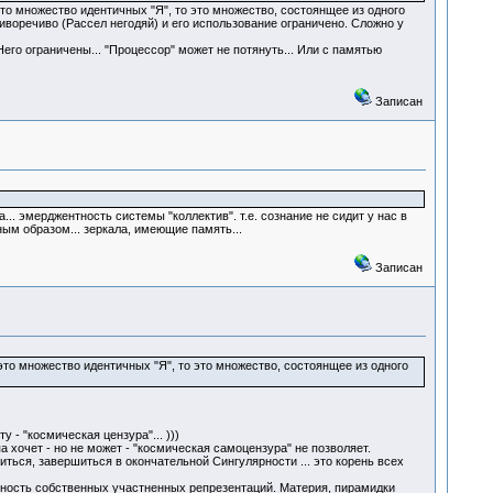
это множество идентичных "Я", то это множество, состоянщее из одного
тиворечиво (Рассел негодяй) и его использование ограничено. Сложно у
го ограничены... "Процессор" может не потянуть... Или с памятью
Записан
... эмерджентность системы "коллектив". т.е. сознание не сидит у нас в
ным образом... зеркала, имеющие память...
Записан
 это множество идентичных "Я", то это множество, состоянщее из одного
 - "космическая цензура"... )))
хочет - но не может - "космическая самоцензура" не позволяет.
иться, завершиться в окончательной Сингулярности ... это корень всех
льность собственных участненных репрезентаций. Материя, пирамидки