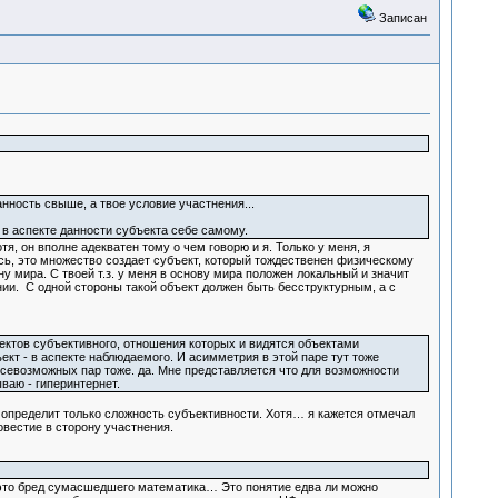
Записан
анность свыше, а твое условие участнения...
 в аспекте данности субъекта себе самому.
я, он вполне адекватен тому о чем говорю и я. Только у меня, я
ь, это множество создает субъект, который тождественен физическому
 мира. С твоей т.з. у меня в основу мира положен локальный и значит
ии. С одной стороны такой объект должен быть бесструктурным, а с
пектов субъективного, отношения которых и видятся объектами
ект - в аспекте наблюдаемого. И асимметрия в этой паре тут тоже
севозможных пар тоже. да. Мне представляется что для возможности
ваю - гиперинтернет.
ге определит только сложность субъективности. Хотя… я кажется отмечал
овестие в сторону участнения.
о это бред сумасшедшего математика… Это понятие едва ли можно