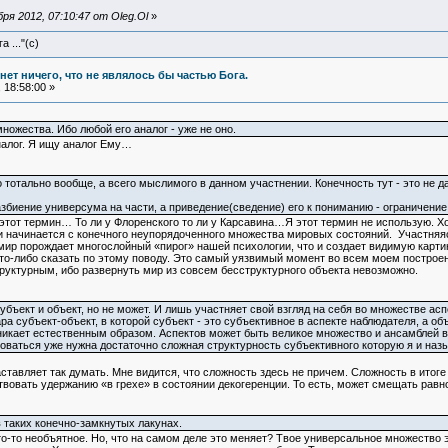
я 2012, 07:10:47 от Oleg.Ol
»
 ..."(с)
и нет ничего, что не являлось бы частью Бога.
 18:58:00 »
ножества. Ибо любой его аналог - уже не оно.
налог. Я ищу аналог Ему…
о тотально вообще, а всего мыслимого в данном участнении. Конечность тут - это не д
збиение универсума на части, а приведение(сведение) его к пониманию - ограничение
 этот термин… То ли у Флоренского то ли у Карсавина…Я этот термин не использую. Хот
и начинается с конечного неупорядоченного множества мировых состояний. Участняяс
мир порождает многослойный «пирог» нашей психологии, что и создает видимую картину
то-либо сказать по этому поводу. Это самый уязвимый момент во всем моем построен
труктурным, ибо развернуть мир из совсем бесструктурного объекта невозможно.
бъект и объект, но не может. И лишь участняет свой взгляд на себя во множестве ас
а субъект-объект, в которой субъект - это субъективное в аспекте наблюдателя, а объ
никает естественным образом. Аспектов может быть великое множество и ансамблей в
ваться уже нужна достаточно сложная структурность субъективного которую я и назы
заставляет так думать. Мне видится, что сложность здесь не причем. Сложность в ито
твовать удержанию «в грехе» в состоянии декогеренции. То есть, может смещать равн
 таких конечно-замкнутых лакунах.
то-то необъятное. Но, что на самом деле это меняет? Твое универсальное множеств