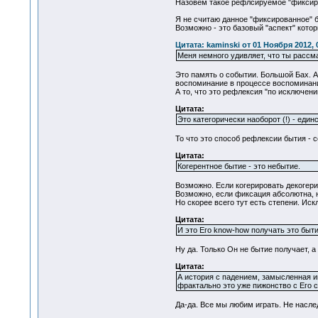
Назовем такое рефлсируемое "фиксиро
Я не считаю данное "фиксированное" 
Возможно - это базовый "аспект" котор
Цитата: kaminski от 01 Ноября 2012, 
Меня немного удивляет, что ты рассм
Это память о событии. Большой Бах. 
воспоминание в процессе воспоминания,
А то, что это рефлексия "по исключени
Цитата:
Это категорически наоборот (!) - еди
То что это способ рефлексии бытия - с
Цитата:
Когерентное бытие - это небытие.
Возможно. Если когерировать декогери
Возможно, если фиксация абсолютна, 
Но скорее всего тут есть степени. Ис
Цитата:
И это Его know-how получать это быти
Ну да. Только Он не бытие получает,
Цитата:
А история с падением, замысленная им
фрактально это уже пижонство с Его с
Да-да. Все мы любим играть. Не насле