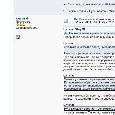
«
Последнее редактирование: 01 Ноябр
"Я - есмь Истина и Путь, Альфа и Омега
kaminski
Re: Бог – это всё, что есть, 
Постоялец
«
Ответ #217 :
01 Ноября 2012,
Сообщений: 292
Цитата: Oleg.Ol
Да. Но это не аналог универсального м
Совершенно верно, но я не ищу ему а
Цитата:
Это тоже множество всего, но не всег
Поясню термин участнение - это не ра
Ну я так и понимаю. Где-то я встречал
повторюсь, «участнение» иерархично 
миру. Участняясь далее - физический 
уже участненный объект. Мне трудно ч
другой он не может быть совсем бесс
Цитата:
Универсум пытается разделиться на су
Естественным образом возникает и пар
естественна - интенциональность воз
оформления такого желания зафиксиро
Ну вот хотелось бы понять, что тебя 
ранее, что сложность может и способс
Цитата:
Ну а дальше и работает твоя модель в
Ну да, я понимаю. Ты «участняешь» ч