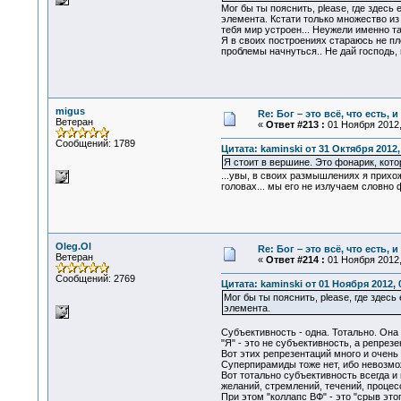
Мог бы ты пояснить, please, где здесь
элемента. Кстати только множество из
тебя мир устроен... Неужели именно т
Я в своих построениях стараюсь не пл
проблемы начнуться.. Не дай господь,
migus
Re: Бог – это всё, что есть, 
Ветеран
«
Ответ #213 :
01 Ноября 2012,
Сообщений: 1789
Цитата: kaminski от 31 Октября 2012,
Я стоит в вершине. Это фонарик, кото
...увы, в своих размышлениях я прихож
головах... мы его не излучаем словно
Oleg.Ol
Re: Бог – это всё, что есть, 
Ветеран
«
Ответ #214 :
01 Ноября 2012,
Сообщений: 2769
Цитата: kaminski от 01 Ноября 2012, 
Мог бы ты пояснить, please, где здес
элемента.
Субъективность - одна. Тотально. Она
"Я" - это не субъективность, а репрез
Вот этих репрезентаций много и очень 
Суперпирамиды тоже нет, ибо невозмож
Вот тотально субъективность всегда и
желаний, стремлений, течений, процес
При этом "коллапс ВФ" - это "срыв эт