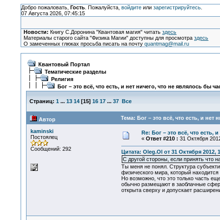
Добро пожаловать,
Гость
. Пожалуйста,
войдите
или
зарегистрируйтесь
.
07 Августа 2026, 07:45:15
Новости:
Книгу С.Доронина "Квантовая магия" читать
здесь
Материалы старого сайта "Физика Магии" доступны для просмотра
здесь
О замеченных глюках просьба писать на почту
quantmag@mail.ru
Квантовый Портал
Тематические разделы
Религия
Бог – это всё, что есть, и нет ничего, что не являлось бы ч
Страниц:
1
...
13
14
[
15
]
16
17
...
37
Все
Тема: Бог – это всё, что есть, и нет
Автор
kaminski
Re: Бог – это всё, что есть, 
Постоялец
«
Ответ #210 :
31 Октября 2012
Сообщений: 292
Цитата: Oleg.Ol от 31 Октября 2012, 
С другой стороны, если принять что н
Ты меня не понял. Структура субъектив
физического мира, который находится 
Но возможно, что это только часть ещ
обычно размещают в заоблачные сферы 
открыта сверху и допускает расширение