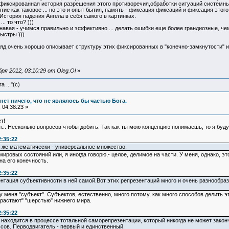
фиксированная история разрешения этого противоречия,обработки ситуаций системных
ие как таковое ... но это и опыт бытия, память - фиксация фиксаций и фиксация этог
История падения Ангела в себя самого в картинках.
.. то что? )))
авая - учимся правильно и эффективно ... делать ошибки еще более грандиозные, чем т
ыстры )))
гляд очень хорошо описывает структуру этих фиксированных в "конечно-замкнутости"
я 2012, 03:10:29 от Oleg.Ol
»
 ..."(с)
и нет ничего, что не являлось бы частью Бога.
 04:38:23 »
т!
л... Несколько вопросов чтобы добить. Так как ты мою концепцию понимаешь, то я буд
2:35:22
а же математически - универсальное множество.
ровых состояний или, я иногда говорю,- целое, делимое на части. У меня, однако, это
на его конечность.
2:35:22
зентация субъективности в ней самой.Вот этих репрезентаций много и очень разнообра
о у меня "субъект". Субъектов, естественно, много потому, как много способов делит
обрастают" "шерстью" нижнего мира.
2:35:22
 находится в процессе тотальной саморепрезентации, который никогда не может законч
ссов. Перводвигатель - первый и единственный.