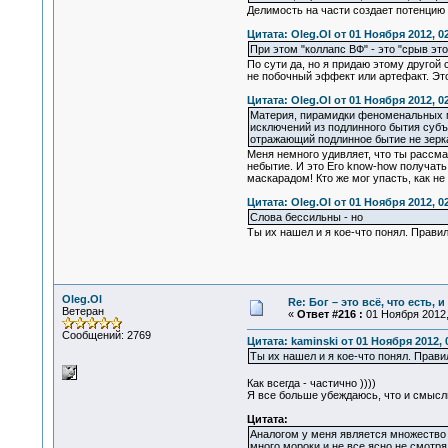
Делимость на части создает потенцию 
Цитата: Oleg.Ol от 01 Ноября 2012, 0
При этом "коллапс ВФ" - это "срыв э
По сути да, но я придаю этому другой
не побочный эффект или артефакт. Это 
Цитата: Oleg.Ol от 01 Ноября 2012, 0
Материя, пирамидки феноменальных ми
исключений из подлинного бытия субъе
отражающий подлинное бытие не зерка
Меня немного удивляет, что ты рассма
небытие. И это Его know-how получать
маскарадом! Кто же мог упасть, как не
Цитата: Oleg.Ol от 01 Ноября 2012, 0
Слова бессильны - но
Ты их нашел и я кое-что понял. Прави
Oleg.Ol
Re: Бог – это всё, что есть, 
Ветеран
«
Ответ #216 :
01 Ноября 2012,
Сообщений: 2769
Цитата: kaminski от 01 Ноября 2012, 
Ты их нашел и я кое-что понял. Прави
Как всегда - частично ))))
Я все больше убеждаюсь, что и смыслы
Цитата:
Аналогом у меня является множество м
много мороки и не все ясно не смотря 