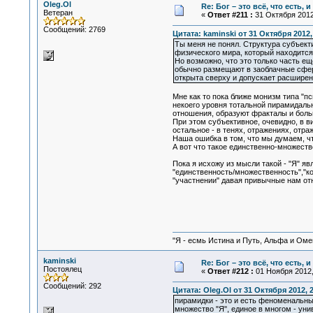
Oleg.Ol
Re: Бог – это всё, что есть, 
Ветеран
«
Ответ #211 :
31 Октября 2012,
Сообщений: 2769
Цитата: kaminski от 31 Октября 2012,
Ты меня не понял. Структура субъекти
физического мира, который находится
Но возможно, что это только часть ещ
обычно размещают в заоблачные сферы
открыта сверху и допускает расширение
Мне как то пока ближе монизм типа "п
некоего уровня тотальной пирамидальн
отношения, образуют фракталы и больш
При этом субъективное, очевидно, в в
остальное - в тенях, отражениях, отраж
Наша ошибка в том, что мы думаем, чт
А вот что такое единственно-множестве
Пока я исхожу из мысли такой - "Я" я
"единственность/множественность","ко
"участнении" давая привычные нам отн
"Я - есмь Истина и Путь, Альфа и Омега
kaminski
Re: Бог – это всё, что есть, 
Постоялец
«
Ответ #212 :
01 Ноября 2012,
Сообщений: 292
Цитата: Oleg.Ol от 31 Октября 2012, 
пирамидки - это и есть феноменальны
множество "Я", единое в многом - уни