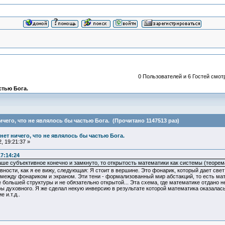
0 Пользователей и 6 Гостей смотр
астью Бога.
 ничего, что не являлось бы частью Бога. (Прочитано 1147513 раз)
и нет ничего, что не являлось бы частью Бога.
, 19:21:37 »
17:14:24
аше субъективное конечно и замкнуто, то открытость математики как системы (теорем
ности, как я ее вижу, следующая: Я стоит в вершине. Это фонарик, который дает свет
между фонариком и экраном. Эти тени - формализованный мир абстакций, то есть мате
е большей структуры и не обязательно открытой... Эта схема, где математике отдано
духовного. Я же сделал некую инверсию в результате которой математика оказалась в
 и.т.д..