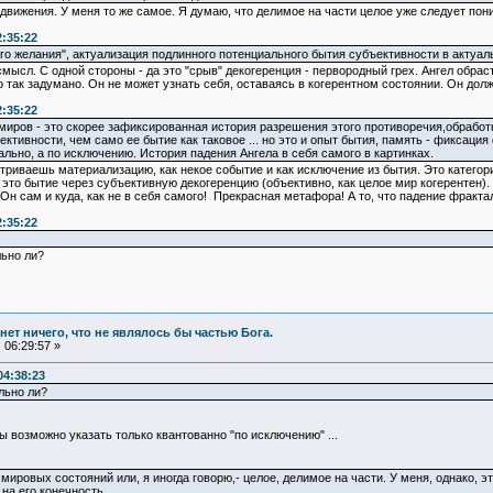
движения. У меня то же самое. Я думаю, что делимое на части целое уже следует пон
2:35:22
того желания", актуализация подлинного потенциального бытия субъективности в актуа
 смысл. С одной стороны - да это "срыв" декогеренция - первородный грех. Ангел обра
так задумано. Он не может узнать себя, оставаясь в когерентном состоянии. Он должен
2:35:22
ров - это скорее зафиксированная история разрешения этого противоречия,обработк
ктивности, чем само ее бытие как таковое ... но это и опыт бытия, память - фиксация
льно, а по исключению. История падения Ангела в себя самого в картинках.
триваешь материализацию, как некое событие и как исключение из бытия. Это категорич
 это бытие через субъективную декогеренцию (объективно, как целое мир когерентен).
 Он сам и куда, как не в себя самого! Прекрасная метафора! А то, что падение фрактал
2:35:22
льно ли?
и нет ничего, что не являлось бы частью Бога.
 06:29:57 »
04:38:23
льно ли?
 возможно указать только квантованно "по исключению" ...
ировых состояний или, я иногда говорю,- целое, делимое на части. У меня, однако, эт
на его конечность.