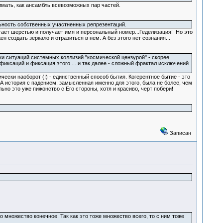
имать, как ансамбль всевозможных пар частей.
льность собственных участненных репрезентаций.
стает шерстью и получает имя и персональный номер...Геделизация! Но это
 создать зеркало и отразиться в нем. А без этого нет сознания...
и ситуаций системных коллизий "космической цензурой" - скорее
 фиксаций и фиксация этого ... и так далее - сложный фрактал исключений
ески наоборот (!) - единственный способ бытия. Когерентное бытие - это
 А история с падением, замысленная именно для этого, была не более, чем
ьно это уже пижонство с Его стороны, хотя и красиво, черт побери!
Записан
о множество конечное. Так как это тоже множество всего, то с ним тоже