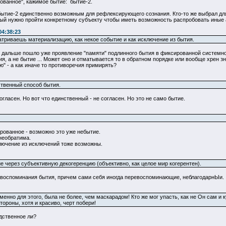
ванное", кажимое бытие: бытие-2.
бытие-2 единственно возможным для рефлексирующего сознания. Кто-то же выбрал для
ый нужно пройти конкретному субъекту чтобы иметь возможность распробовать иные асп
04:38:23
атриваешь материализацию, как некое событие и как исключение из бытия.
А дальше пошло уже проявление "памяти" подлинного бытия в фиксированной системно
 а не бытие ... Может оно и отматывается то в обратном порядке или вообще хрен знае
ю" - а как иначе то противоречия примирять?
нственный способ бытия.
огласен. Но вот что единственный - не согласен. Но это не само бытие.
рованное - возможно это уже небытие.
необратима.
ключение из исключений тоже возможны.
е через субъективную декогеренцию (объективно, как целое мир когерентен).
 а воспоминания бытия, причем сами себя иногда перевоспоминающие, неблагодарнЫи.
енно для этого, была не более, чем маскарадом! Кто же мог упасть, как не Он сам и к
тороны, хотя и красиво, черт побери!
дственное ли?