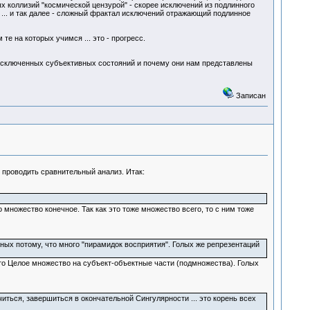
 коллизий "космической цензурой" - скорее исключений из подлинного
о ... и так далее - сложный фрактал исключений отражающий подлинное
е на которых учимся ... это - прогресс.
 исключенных субъективных состояний и почему они нам представлены
Записан
у проводить сравнительный анализ. Итак:
 множество конечное. Так как это тоже множество всего, то с ним тоже
зных потому, что много "пирамидок восприятия". Голых же репрезентаций
ь это Целое множество на субъект-объектные части (подмножества). Голых
иться, завершиться в окончательной Сингулярности ... это корень всех