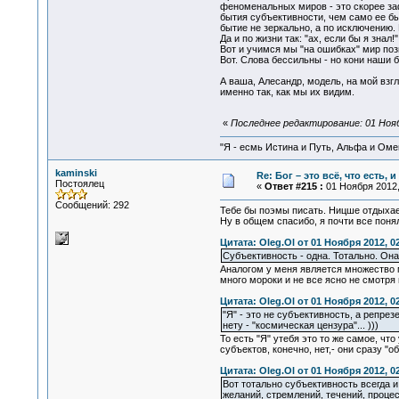
феноменальных миров - это скорее за
бытия субъективности, чем само ее быт
бытие не зеркально, а по исключению. 
Да и по жизни так: "ах, если бы я знал!" .
Вот и учимся мы "на ошибках" мир позн
Вот. Слова бессильны - но кони наши б
А ваша, Алесандр, модель, на мой вз
именно так, как мы их видим.
«
Последнее редактирование: 01 Ноябр
"Я - есмь Истина и Путь, Альфа и Омега
kaminski
Re: Бог – это всё, что есть, 
Постоялец
«
Ответ #215 :
01 Ноября 2012,
Сообщений: 292
Тебе бы поэмы писать. Ницше отдыхае
Ну в общем спасибо, я почти все поня
Цитата: Oleg.Ol от 01 Ноября 2012, 0
Субъективность - одна. Тотально. Он
Аналогом у меня является множество ми
много мороки и не все ясно не смотря 
Цитата: Oleg.Ol от 01 Ноября 2012, 0
"Я" - это не субъективность, а репре
нету - "космическая цензура"... )))
То есть "Я" утебя это то же самое, чт
субъектов, конечно, нет,- они сразу "
Цитата: Oleg.Ol от 01 Ноября 2012, 0
Вот тотально субъективность всегда и
желаний, стремлений, течений, проце