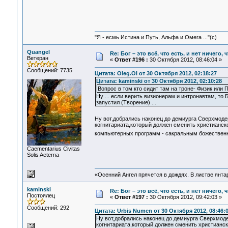
"Я - есмь Истина и Путь, Альфа и Омега ..."(с)
Quangel
Re: Бог – это всё, что есть, и нет ничего,
Ветеран
«
Ответ #196 :
30 Октября 2012, 08:46:04 »
Сообщений: 7735
Цитата: Oleg.Ol от 30 Октября 2012, 02:18:27
Цитата: kaminski от 30 Октября 2012, 02:10:28
Вопрос в том кто сидит там на троне- Физик или 
Ну ... если верить визионерам и интронавтам, то
запустил (Творение) ...
Ну вот,добрались наконец до демиурга Сверхмоде
когнитариата,который должен сменить христианск
компьютерных программ - сакральным божествен
Сaementarius Civitas
Solis Aeterna
«Осенний Ангел прячется в дождях. В листве янтарн
kaminski
Re: Бог – это всё, что есть, и нет ничего,
Постоялец
«
Ответ #197 :
30 Октября 2012, 09:42:03 »
Сообщений: 292
Цитата: Urbis Numen от 30 Октября 2012, 08:46:
Ну вот,добрались наконец до демиурга Сверхмоде
когнитариата,который должен сменить христианск