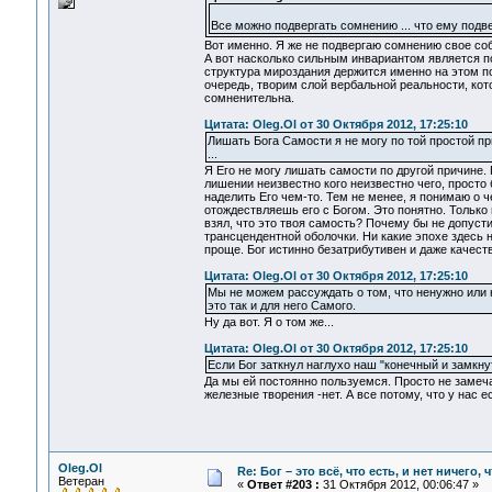
Все можно подвергать сомнению ... что ему подв
Вот именно. Я же не подвергаю сомнению свое соб
А вот насколько сильным инвариантом является по
структура мироздания держится именно на этом по
очередь, творим слой вербальной реальности, кот
сомненительна.
Цитата: Oleg.Ol от 30 Октября 2012, 17:25:10
Лишать Бога Самости я не могу по той простой п
...
Я Его не могу лишать самости по другой причине. 
лишении неизвестно кого неизвестно чего, просто 
наделить Его чем-то. Тем не менее, я понимаю о 
отождествляешь его с Богом. Это понятно. Только
взял, что это твоя самость? Почему бы не допусти
трансцендентной оболочки. Ни какие эпохе здесь н
проще. Бог истинно безатрибутивен и даже качеств
Цитата: Oleg.Ol от 30 Октября 2012, 17:25:10
Мы не можем рассуждать о том, что ненужно или не
это так и для него Самого.
Ну да вот. Я о том же...
Цитата: Oleg.Ol от 30 Октября 2012, 17:25:10
Если Бог заткнул наглухо наш "конечный и замкнут
Да мы ей постоянно пользуемся. Просто не замеча
железные творения -нет. А все потому, что у нас е
Oleg.Ol
Re: Бог – это всё, что есть, и нет ничего,
Ветеран
«
Ответ #203 :
31 Октября 2012, 00:06:47 »