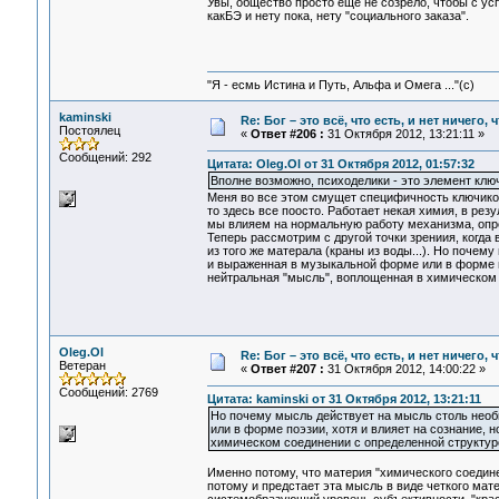
Увы, общество просто еще не созрело, чтобы с ус
какБЭ и нету пока, нету "социального заказа".
"Я - есмь Истина и Путь, Альфа и Омега ..."(с)
kaminski
Re: Бог – это всё, что есть, и нет ничего,
Постоялец
«
Ответ #206 :
31 Октября 2012, 13:21:11 »
Сообщений: 292
Цитата: Oleg.Ol от 31 Октября 2012, 01:57:32
Вполне возможно, психоделики - это элемент ключи
Меня во все этом смущет специфичность ключиков
то здесь все поосто. Работает некая химия, в рез
мы влияем на нормальную работу механизма, опред
Теперь рассмотрим с другой точки зрениия, когда
из того же матерала (краны из воды...). Но поче
и выраженная в музыкальной форме или в форме по
нейтральная "мысль", воплощенная в химическом
Oleg.Ol
Re: Бог – это всё, что есть, и нет ничего,
Ветеран
«
Ответ #207 :
31 Октября 2012, 14:00:22 »
Сообщений: 2769
Цитата: kaminski от 31 Октября 2012, 13:21:11
Но почему мысль действует на мысль столь нео
или в форме поэзии, хотя и влияет на сознание, 
химическом соединении с определенной структур
Именно потому, что материя "химического соединен
потому и предстает эта мысль в виде четкого мат