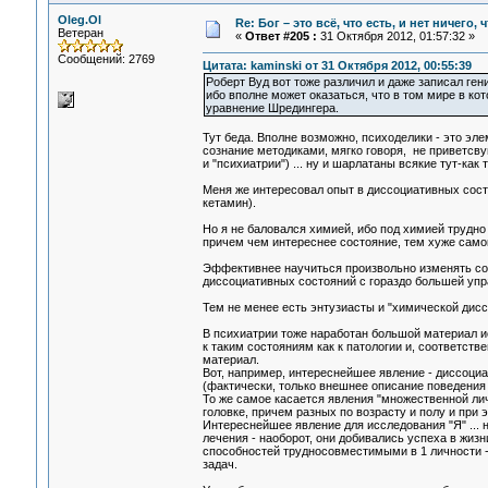
Oleg.Ol
Re: Бог – это всё, что есть, и нет ничего,
Ветеран
«
Ответ #205 :
31 Октября 2012, 01:57:32 »
Сообщений: 2769
Цитата: kaminski от 31 Октября 2012, 00:55:39
Роберт Вуд вот тоже различил и даже записал ген
ибо вполне может оказаться, что в том мире в ко
уравнение Шредингера.
Тут беда. Вполне возможно, психоделики - это эл
сознание методиками, мягко говоря, не приветсв
и "психиатрии") ... ну и шарлатаны всякие тут-как
Меня же интересовал опыт в диссоциативных состо
кетамин).
Но я не баловался химией, ибо под химией трудно
причем чем интереснее состояние, тем хуже само
Эффективнее научиться произвольно изменять сост
диссоциативных состояний с гораздо большей упра
Тем не менее есть энтузиасты и "химической дисс
В психиатрии тоже наработан большой материал ис
к таким состояниям как к патологии и, соответств
материал.
Вот, например, интереснейшее явление - диссоциа
(фактически, только внешнее описание поведения "
То же самое касается явления "множественной лич
головке, причем разных по возрасту и полу и при 
Интереснейшее явление для исследования "Я" ... н
лечения - наоборот, они добивались успеха в жиз
способностей трудносовместимыми в 1 личности -
задач.