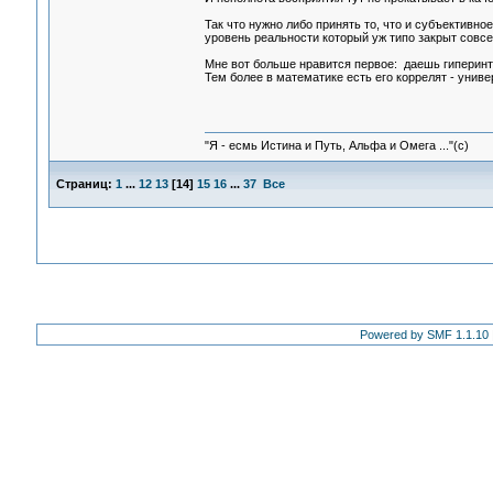
Так что нужно либо принять то, что и субъективно
уровень реальности который уж типо закрыт совсем
Мне вот больше нравится первое: даешь гиперинте
Тем более в математике есть его коррелят - унив
"Я - есмь Истина и Путь, Альфа и Омега ..."(с)
Страниц:
1
...
12
13
[
14
]
15
16
...
37
Все
Powered by SMF 1.1.10