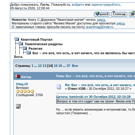
Добро пожаловать,
Гость
. Пожалуйста,
войдите
или
зарегистрируйтесь
.
09 Августа 2026, 12:08:44
Новости:
Книгу С.Доронина "Квантовая магия" читать
здесь
Материалы старого сайта "Физика Магии" доступны для просмотра
здесь
О замеченных глюках просьба писать на почту
quantmag@mail.ru
Квантовый Портал
Тематические разделы
Религия
Бог – это всё, что есть, и нет ничего, что не являлось бы час
Бога.
Страниц:
1
...
12
13
[
14
]
15
16
...
37
Все
Тема: Бог – это всё, что есть, и нет ничего, чт
Автор
Oleg.Ol
Re: Бог – это всё, что есть, и нет ничего,
Ветеран
«
Ответ #195 :
30 Октября 2012, 02:18:27 »
Сообщений: 2769
Цитата: kaminski от 30 Октября 2012, 02:10:28
Вопрос в том кто сидит там на троне- Физик или П
Ну ... если верить визионерам и интронавтам, то 
запустил (Творение) ...