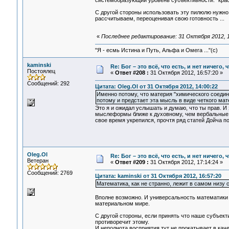
системобразующий уровень субъективности. "крас
С другой стороны использовать эту пилюлю нужно 
рассчитываем, переоценивая свою готовность ...
«
Последнее редактирование: 31 Октября 2012, 1
"Я - есмь Истина и Путь, Альфа и Омега ..."(с)
kaminski
Re: Бог – это всё, что есть, и нет ничего,
Постоялец
«
Ответ #208 :
31 Октября 2012, 16:57:20 »
Сообщений: 292
Цитата: Oleg.Ol от 31 Октября 2012, 14:00:22
Именно потому, что материя "химического соедине
потому и предстает эта мысль в виде четкого мат
Это я и ожидал услышать и думаю, что ты прав. И
мыслеформы ближе к духовному, чем вербальные. 
свое время укрепился, прочтя ряд статей Дойча п
Oleg.Ol
Re: Бог – это всё, что есть, и нет ничего,
Ветеран
«
Ответ #209 :
31 Октября 2012, 17:14:24 »
Сообщений: 2769
Цитата: kaminski от 31 Октября 2012, 16:57:20
Математика, как не странно, лежит в самом низу
Вполне возможно. И универсальность математики
материальном мире.
С другой стороны, если принять что наше субъект
противоречит этому.
И неполнота восприятия тут не прокатывает в кач