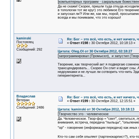
компьютерных программ - сакральным божествен
Да не скажи! Скорее, пришли туда откуда исходили
в топологии тот же круг) это любимое Его творени
и запускал ли?! Или же, как мы, порой, просыпаемс
всегда и мы понимаем, что это хорошо!
kaminski
Re: Бог – это всё, что есть, и нет ничего,
Постоялец
«
Ответ #198 :
30 Октября 2012, 10:18:13 »
Сообщений: 292
Цитата: Oleg.Ol от 30 Октября 2012, 02:18:27
запрограммировал (Промысел), и запустил (Творен
Творение, как творческий акт я подвергаю сомнен
трансцендировать... Скорее Он спит и видит сны. 
недоумками и не лучше ли сотворить что-нить Эдак
гиперинтернета...
Владислав
Re: Бог – это всё, что есть, и нет ничего,
Ветеран
«
Ответ #199 :
30 Октября 2012, 12:15:51 »
Сообщений: 2486
Цитата: kaminski от 30 Октября 2012, 10:18:13
Творчество это - человеческое
Да. Человеческое. Твор-фор = "свет", светиться, л
внимания, встреча, передача "пыльцы", "опыление".
"ор" - говорение (информации передача) как иных 
Кто-то сам себя опыляет (партенокарпист?), кто-то