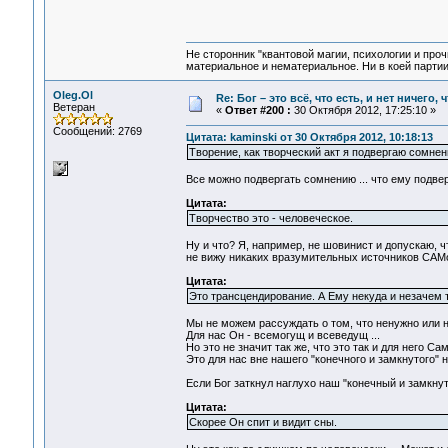
Не сторонник "квантовой магии, психологии и проч
материальное и нематериальное. Ни в коей партии
Oleg.Ol
Re: Бог – это всё, что есть, и нет ничего,
Ветеран
«
Ответ #200 :
30 Октября 2012, 17:25:10 »
Сообщений: 2769
Цитата: kaminski от 30 Октября 2012, 10:18:13
Творение, как творческий акт я подвергаю сомнен
Все можно подвергать сомнению ... что ему подве
Цитата:
Творчество это - человеческое.
Ну и что? Я, например, не шовинист и допускаю, ч
не вижу никаких вразумительных источников САМос
Цитата:
Это трансцендирование. А Ему некуда и незачем 
Мы не можем рассуждать о том, что ненужно или н
Для нас Он - всемогущ и всеведущ ...
Но это не значит так же, что это так и для него Сам
Это для нас вне нашего "конечного и замкнутого" не
Если Бог заткнул наглухо наш "конечный и замкнут
Цитата:
Скорее Он спит и видит сны.