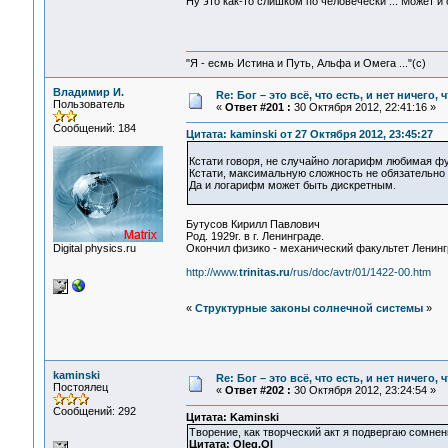
Ну это как-то слишком по человечески ... Может и 
"Я - есмь Истина и Путь, Альфа и Омега ..."(с)
Владимир И.
Re: Бог – это всё, что есть, и нет ничего,
Пользователь
«
Ответ #201 :
30 Октября 2012, 22:41:16 »
Сообщений: 184
Цитата: kaminski от 27 Октября 2012, 23:45:27
Кстати говоря, не случайно логарифм любимая ф
Кстати, максимальную сложность не обязательн
Да и логарифм может быть дискретным.
Бутусов Кирилл Павлович
Род. 1929г. в г. Ленинграде.
Digital physics.ru
Окончил физико - механический факультет Ленингра
http://www.
trinitas.ru
/rus/doc/avtr/01/1422-00.htm
«
Структурные законы солнечной системы
»
kaminski
Re: Бог – это всё, что есть, и нет ничего,
Постоялец
«
Ответ #202 :
30 Октября 2012, 23:24:54 »
Сообщений: 292
Цитата: Kaminski
Творение, как творческий акт я подвергаю сомнен
Цитата: Oleg.Ol