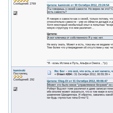
Сообщений: 2769
Цитата: kaminski от 30 Октября 2012, 23:24:54
Ты говоришь о своей самости. Но верно ли это? С 
есть самость?
Я говорю о самости как о своей, только потому, чт
относительно самости - уже из области догадок и д
Хотя некоторый необычный опыт в попытках "вскры
некую структуру я в нем различил ...
Цитата:
А вот ключика от собственного Я у нас нет.
Не могу знать. Может и есть, тока мы не ведаем чт
Тем более что утверждения об отсутствии у нас чег
"Я - есмь Истина и Путь, Альфа и Омега ..."(с)
kaminski
Re: Бог – это всё, что есть, и нет ничего,
Постоялец
«
Ответ #204 :
31 Октября 2012, 00:55:39 »
Сообщений: 292
Цитата: Oleg.Ol от 31 Октября 2012, 00:06:47
Может это было некое "управляемое безумие" но н
Роберт Вуд вот тоже различил и даже записал гени
ибо вполне может оказаться, что в том мире в кот
уравнение Шредингера. И обратно, завались какой
ни-будь глупостью типа E=mc^2.