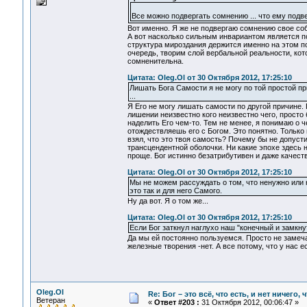
Все можно подвергать сомнению ... что ему подв
Вот именно. Я же не подвергаю сомнению свое соб
А вот насколько сильным инвариантом является по
структура мироздания держится именно на этом по
очередь, творим слой вербальной реальности, кот
сомненительна.
Цитата: Oleg.Ol от 30 Октября 2012, 17:25:10
Лишать Бога Самости я не могу по той простой п
...
Я Его не могу лишать самости по другой причине. 
лишении неизвестно кого неизвестно чего, просто 
наделить Его чем-то. Тем не менее, я понимаю о 
отождествляешь его с Богом. Это понятно. Только
взял, что это твоя самость? Почему бы не допусти
трансцендентной оболочки. Ни какие эпохе здесь н
проще. Бог истинно безатрибутивен и даже качеств
Цитата: Oleg.Ol от 30 Октября 2012, 17:25:10
Мы не можем рассуждать о том, что ненужно или не
это так и для него Самого.
Ну да вот. Я о том же...
Цитата: Oleg.Ol от 30 Октября 2012, 17:25:10
Если Бог заткнул наглухо наш "конечный и замкнут
Да мы ей постоянно пользуемся. Просто не замеча
железные творения -нет. А все потому, что у нас е
Oleg.Ol
Re: Бог – это всё, что есть, и нет ничего,
Ветеран
«
Ответ #203 :
31 Октября 2012, 00:06:47 »