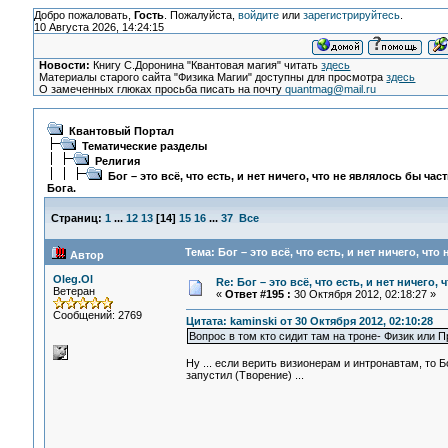
Добро пожаловать,
Гость
. Пожалуйста,
войдите
или
зарегистрируйтесь
.
10 Августа 2026, 14:24:15
Новости:
Книгу С.Доронина "Квантовая магия" читать
здесь
Материалы старого сайта "Физика Магии" доступны для просмотра
здесь
О замеченных глюках просьба писать на почту
quantmag@mail.ru
Квантовый Портал
Тематические разделы
Религия
Бог – это всё, что есть, и нет ничего, что не являлось бы час
Бога.
Страниц:
1
...
12
13
[
14
]
15
16
...
37
Все
Тема: Бог – это всё, что есть, и нет ничего, чт
Автор
Oleg.Ol
Re: Бог – это всё, что есть, и нет ничего,
Ветеран
«
Ответ #195 :
30 Октября 2012, 02:18:27 »
Сообщений: 2769
Цитата: kaminski от 30 Октября 2012, 02:10:28
Вопрос в том кто сидит там на троне- Физик или П
Ну ... если верить визионерам и интронавтам, то 
запустил (Творение) ...