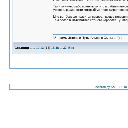
Так что нужно либо принять то, что и субъективно
уровень реальности который уж типо закрыт совсем
Мне вот больше нравится первое: даешь гиперинте
Тем более в математике есть его коррелят - унив
"Я - есмь Истина и Путь, Альфа и Омега ..."(с)
Страниц:
1
...
12
13
[
14
]
15
16
...
37
Все
Powered by SMF 1.1.10