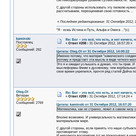
системобразующий уровень субъективности. "крас
С другой стороны использовать эту пилюлю нужно 
рассчитываем, переоценивая свою готовность ...
«
Последнее редактирование: 31 Октября 2012, 1
"Я - есмь Истина и Путь, Альфа и Омега ..."(с)
kaminski
Re: Бог – это всё, что есть, и нет ничего,
Постоялец
«
Ответ #208 :
31 Октября 2012, 16:57:20 »
Сообщений: 292
Цитата: Oleg.Ol от 31 Октября 2012, 14:00:22
Именно потому, что материя "химического соедине
потому и предстает эта мысль в виде четкого мат
Это я и ожидал услышать и думаю, что ты прав. И
мыслеформы ближе к духовному, чем вербальные. 
свое время укрепился, прочтя ряд статей Дойча п
Oleg.Ol
Re: Бог – это всё, что есть, и нет ничего,
Ветеран
«
Ответ #209 :
31 Октября 2012, 17:14:24 »
Сообщений: 2769
Цитата: kaminski от 31 Октября 2012, 16:57:20
Математика, как не странно, лежит в самом низу
Вполне возможно. И универсальность математики
материальном мире.
С другой стороны, если принять что наше субъект
противоречит этому.
И неполнота восприятия тут не прокатывает в кач