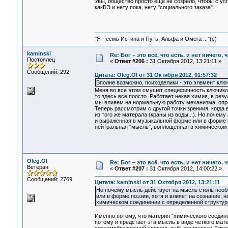
Увы, общество просто еще не созрело, чтобы с ус
какБЭ и нету пока, нету "социального заказа".
"Я - есмь Истина и Путь, Альфа и Омега ..."(с)
kaminski
Re: Бог – это всё, что есть, и нет ничего,
Постоялец
«
Ответ #206 :
31 Октября 2012, 13:21:11 »
Сообщений: 292
Цитата: Oleg.Ol от 31 Октября 2012, 01:57:32
Вполне возможно, психоделики - это элемент ключи
Меня во все этом смущет специфичность ключиков
то здесь все поосто. Работает некая химия, в рез
мы влияем на нормальную работу механизма, опред
Теперь рассмотрим с другой точки зрениия, когда
из того же матерала (краны из воды...). Но поче
и выраженная в музыкальной форме или в форме по
нейтральная "мысль", воплощенная в химическом
Oleg.Ol
Re: Бог – это всё, что есть, и нет ничего,
Ветеран
«
Ответ #207 :
31 Октября 2012, 14:00:22 »
Сообщений: 2769
Цитата: kaminski от 31 Октября 2012, 13:21:11
Но почему мысль действует на мысль столь нео
или в форме поэзии, хотя и влияет на сознание, 
химическом соединении с определенной структур
Именно потому, что материя "химического соединен
потому и предстает эта мысль в виде четкого мат