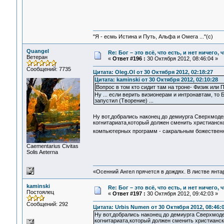
"Я - есмь Истина и Путь, Альфа и Омега ..."(с)
Quangel
Re: Бог – это всё, что есть, и нет ничего,
Ветеран
«
Ответ #196 :
30 Октября 2012, 08:46:04 »
Сообщений: 7735
Цитата: Oleg.Ol от 30 Октября 2012, 02:18:27
Цитата: kaminski от 30 Октября 2012, 02:10:28
Вопрос в том кто сидит там на троне- Физик или 
Ну ... если верить визионерам и интронавтам, то
запустил (Творение) ...
Ну вот,добрались наконец до демиурга Сверхмоде
когнитариата,который должен сменить христианск
компьютерных программ - сакральным божествен
Сaementarius Civitas
Solis Aeterna
«Осенний Ангел прячется в дождях. В листве янтарн
kaminski
Re: Бог – это всё, что есть, и нет ничего,
Постоялец
«
Ответ #197 :
30 Октября 2012, 09:42:03 »
Сообщений: 292
Цитата: Urbis Numen от 30 Октября 2012, 08:46:
Ну вот,добрались наконец до демиурга Сверхмоде
когнитариата,который должен сменить христианск