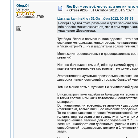
Oleg.Ol
Re: Бог – это всё, что есть, и нет ничего,
Ветеран
«
Ответ #205 :
31 Октября 2012, 01:57:32 »
Сообщений: 2769
Цитата: kaminski от 31 Октября 2012, 00:55:39
Роберт Вуд вот тоже различил и даже записал ген
ибо вполне может оказаться, что в том мире в ко
уравнение Шредингера.
Тут беда. Вполне возможно, психоделики - это эл
сознание методиками, мягко говоря, не приветсв
и "психиатрии") ... ну и шарлатаны всякие тут-как
Меня же интересовал опыт в диссоциативных состо
кетамин).
Но я не баловался химией, ибо под химией трудно
причем чем интереснее состояние, тем хуже само
Эффективнее научиться произвольно изменять сост
диссоциативных состояний с гораздо большей упра
Тем не менее есть энтузиасты и "химической дисс
В психиатрии тоже наработан большой материал ис
к таким состояниям как к патологии и, соответств
материал.
Вот, например, интереснейшее явление - диссоциа
(фактически, только внешнее описание поведения "
То же самое касается явления "множественной лич
головке, причем разных по возрасту и полу и при 
Интереснейшее явление для исследования "Я" ... н
лечения - наоборот, они добивались успеха в жиз
способностей трудносовместимыми в 1 личности -
задач.