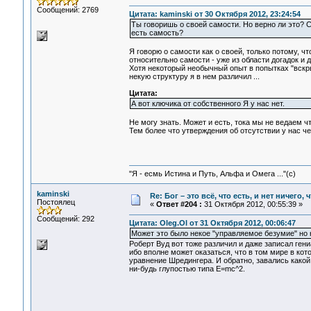
Сообщений: 2769
Цитата: kaminski от 30 Октября 2012, 23:24:54
Ты говоришь о своей самости. Но верно ли это? С 
есть самость?
Я говорю о самости как о своей, только потому, чт
относительно самости - уже из области догадок и д
Хотя некоторый необычный опыт в попытках "вскры
некую структуру я в нем различил ...
Цитата:
А вот ключика от собственного Я у нас нет.
Не могу знать. Может и есть, тока мы не ведаем чт
Тем более что утверждения об отсутствии у нас чег
"Я - есмь Истина и Путь, Альфа и Омега ..."(с)
kaminski
Re: Бог – это всё, что есть, и нет ничего,
Постоялец
«
Ответ #204 :
31 Октября 2012, 00:55:39 »
Сообщений: 292
Цитата: Oleg.Ol от 31 Октября 2012, 00:06:47
Может это было некое "управляемое безумие" но н
Роберт Вуд вот тоже различил и даже записал гени
ибо вполне может оказаться, что в том мире в кот
уравнение Шредингера. И обратно, завались какой
ни-будь глупостью типа E=mc^2.