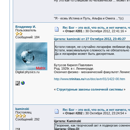
Ну это как-то слишком по человечески ... Может и 
"Я - есмь Истина и Путь, Альфа и Омега ..."(с)
Владимир И.
Re: Бог – это всё, что есть, и нет ничего,
Пользователь
«
Ответ #201 :
30 Октября 2012, 22:41:16 »
Сообщений: 184
Цитата: kaminski от 27 Октября 2012, 23:45:27
Кстати говоря, не случайно логарифм любимая ф
Кстати, максимальную сложность не обязательн
Да и логарифм может быть дискретным.
Бутусов Кирилл Павлович
Род. 1929г. в г. Ленинграде.
Digital physics.ru
Окончил физико - механический факультет Ленингра
http://www.
trinitas.ru
/rus/doc/avtr/01/1422-00.htm
«
Структурные законы солнечной системы
»
kaminski
Re: Бог – это всё, что есть, и нет ничего,
Постоялец
«
Ответ #202 :
30 Октября 2012, 23:24:54 »
Сообщений: 292
Цитата: Kaminski
Творение, как творческий акт я подвергаю сомнен
Цитата: Oleg.Ol