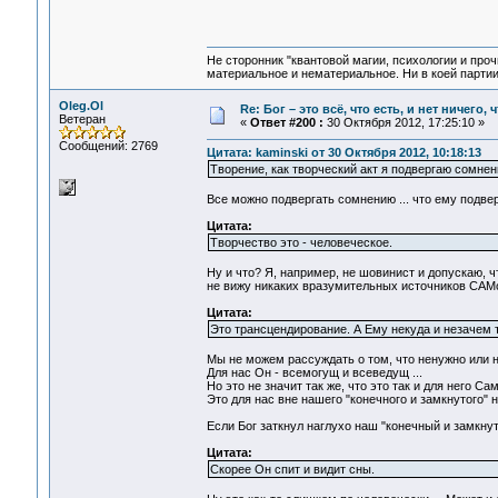
Не сторонник "квантовой магии, психологии и проч
материальное и нематериальное. Ни в коей партии
Oleg.Ol
Re: Бог – это всё, что есть, и нет ничего,
Ветеран
«
Ответ #200 :
30 Октября 2012, 17:25:10 »
Сообщений: 2769
Цитата: kaminski от 30 Октября 2012, 10:18:13
Творение, как творческий акт я подвергаю сомнен
Все можно подвергать сомнению ... что ему подве
Цитата:
Творчество это - человеческое.
Ну и что? Я, например, не шовинист и допускаю, ч
не вижу никаких вразумительных источников САМос
Цитата:
Это трансцендирование. А Ему некуда и незачем 
Мы не можем рассуждать о том, что ненужно или н
Для нас Он - всемогущ и всеведущ ...
Но это не значит так же, что это так и для него Сам
Это для нас вне нашего "конечного и замкнутого" не
Если Бог заткнул наглухо наш "конечный и замкнут
Цитата:
Скорее Он спит и видит сны.