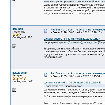
компьютерных программ - сакральным божествен
Да не скажи! Скорее, пришли туда откуда исходили
в топологии тот же круг) это любимое Его творени
и запускал ли?! Или же, как мы, порой, просыпаемс
всегда и мы понимаем, что это хорошо!
kaminski
Re: Бог – это всё, что есть, и нет ничего,
Постоялец
«
Ответ #198 :
30 Октября 2012, 10:18:13 »
Сообщений: 292
Цитата: Oleg.Ol от 30 Октября 2012, 02:18:27
запрограммировал (Промысел), и запустил (Творен
Творение, как творческий акт я подвергаю сомнен
трансцендировать... Скорее Он спит и видит сны. 
недоумками и не лучше ли сотворить что-нить Эдак
гиперинтернета...
Владислав
Re: Бог – это всё, что есть, и нет ничего,
Ветеран
«
Ответ #199 :
30 Октября 2012, 12:15:51 »
Сообщений: 2486
Цитата: kaminski от 30 Октября 2012, 10:18:13
Творчество это - человеческое
Да. Человеческое. Твор-фор = "свет", светиться, л
внимания, встреча, передача "пыльцы", "опыление".
"ор" - говорение (информации передача) как иных 
Кто-то сам себя опыляет (партенокарпист?), кто-то