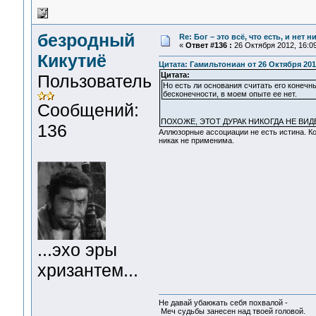
безродный
Re: Бог – это всё, что есть, и нет 
«
Ответ #136 :
26 Октября 2012, 16:09
Кикутиё
Цитата: Гамильтониан от 26 Октября 2012
Цитата:
Пользователь
Но есть ли основания считать его конечн
бесконечности, в моем опыте ее нет.
Сообщений:
ПОХОЖЕ, ЭТОТ ДУРАК НИКОГДА НЕ ВИД
136
Аллюзорные ассоциации не есть истина. К
никак не применима.
...эхо эры
хризантем...
Не давай убаюкать себя похвалой -
Меч судьбы занесен над твоей головой.