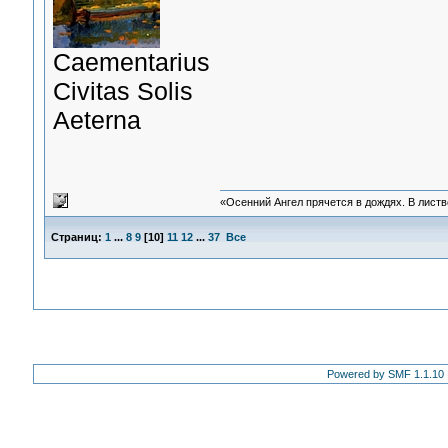
Сaementarius
Civitas Solis
Aeterna
«Осенний Ангел прячется в дождях. В листве
Страниц:
1
...
8
9
[
10
]
11
12
...
37
Все
Powered by SMF 1.1.10