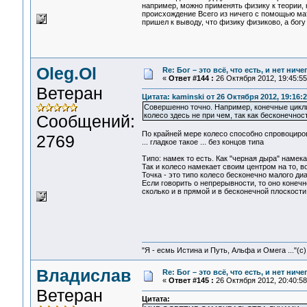
например, можно применять физику к теории,
происхождение Всего из ничего с помощью ма
пришел к выводу, что физику физиково, а богу 
Oleg.Ol
Re: Бог – это всё, что есть, и нет нич
«
Ответ #144 :
26 Октября 2012, 19:45:55
Ветеран
Цитата: kaminski от 26 Октября 2012, 19:16:
Совершенно точно. Например, конечные циклич
колесо здесь не при чем, так как бесконечност
Сообщений:
По крайней мере колесо способно спровоцирова
2769
... гладкое такое ... без концов типа
Типо: намек то есть. Как "черная дыра" намека
Так и колесо намекает своим центром на то, во
Точка - это типо колесо бесконечно малого ди
Если говорить о непрерывности, то оно конечно 
сколько и в прямой и в бесконечной плоскости
"Я - есмь Истина и Путь, Альфа и Омега ..."(с)
Владислав
Re: Бог – это всё, что есть, и нет нич
«
Ответ #145 :
26 Октября 2012, 20:40:58
Ветеран
Цитата: