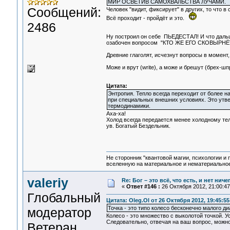
МИР ОСВЕТИВ САМОХВАЛЬСТВА ЛУЧАМИ.
Сообщений:
Человек "видит, фиксирует" в других, то что 
Всё проходит - пройдёт и это.
2486
Ну построил он себе ПЬЕДЕСТАЛ! И что дальш
озабочен вопросом "КТО ЖЕ ЕГО СКОВЫРН
Древние глаголят, исчезнут вопросы в момент,
Може и врут (write), а може и брешут (брех-ш
Цитата:
Энтропия. Тепло всегда переходит от более н
при специальных внешних условиях. Это утв
термодинамики.
Аха-ха!
Холод всегда передается менее холодному телу
ув. Богатый Бездельник.
Не сторонник "квантовой магии, психологии и 
вселенную на материальное и нематериальное.
valeriy
Re: Бог – это всё, что есть, и нет нич
«
Ответ #146 :
26 Октября 2012, 21:00:47
Глобальный
Цитата: Oleg.Ol от 26 Октября 2012, 19:45:55
Точка - это типо колесо бесконечно малого д
модератор
Колесо - это множество с выколотой точкой. У
Следовательно, отвечая на ваш вопрос, можно
Ветеран