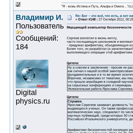
"Я - есмь Истина и Путь, Альфа и Омега ..."(с)
Владимир И.
Re: Бог – это всё, что есть, и нет 
«
Ответ #148 :
27 Октября 2012, 00:28
Пользователь
Мерцающий компьютер бесконечности
Сообщений:
Сергеев воплотил в жизнь мечту,
часто посещающую школьников и математи
184
- придумал арифметику, объединяющую ко
Более того, он разработал (и запатентовал
выполняющего операции этой арифметики.
Цитата:
Ну а совсем в заключение - просим не ра
как сигнал о нашей особой заинтересованн
фундаментальные и в то же время экзоти
Впрочем, независимо от тематики, мы пиш
что прошло апробацию в солидной научной
на серьезных конференциях и семинарах.
Увлекательная работа Ярослава Сергеева 
Digital
Цитата:
physics.ru
Cправка
Ярослав Серегеев занимает должность "по
выдающихся ученых. Он также профессор Н
математических наук, специалист по числ
научных публикаций, среди которых 50 ста
Российско-Итальянского университета, д
Арифметике бесконечностей посвящен ряд его