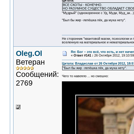
Цитата:
ВСЕ СКОТЫ - КОНЕЧНО.
НО РАЗУМНОЕ СУЩЕСТВО ОБЛАДАЕТ СВОБ
"Мудрый" (однокоренное с Уд, Муди, Муд_ак..
"Был бы жир -лепёшка пёк, да мука нету".
Не сторонник "квантовой магии, психологии и 
вселенную на материальное и нематериальное.
Oleg.Ol
Re: Бог – это всё, что есть, и нет нич
«
Ответ #141 :
26 Октября 2012, 19:10:59
Ветеран
Цитата: Владислав от 26 Октября 2012, 18:5
"Был бы жир -лепёшка пёк, да мука нету".
Сообщений:
Чего то навеяло ... но смешно:
2769