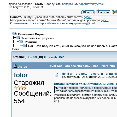
Добро пожаловать,
Гость
. Пожалуйста,
войдите
или
зарегистрируйтесь
.
07 Августа 2026, 05:26:53
Новости:
Книгу С.Доронина "Квантовая магия" читать
здесь
Материалы старого сайта "Физика Магии" доступны для просмотра
здесь
О замеченных глюках просьба писать на почту
quantmag@mail.ru
Квантовый Портал
Тематические разделы
Религия
Бог – это всё, что есть, и нет ничего, что не являлось бы час
Бога.
Страниц:
1
...
8
9
[
10
]
11
12
...
37
Все
Тема: Бог – это всё, что есть, и нет ничего, чт
Автор
folor
Re: Бог – это всё, что есть, и нет нич
«
Ответ #135 :
26 Октября 2012, 12:23:23
Старожил
Цитата: kaminski от 25 Октября 2012, 23:05:
Ну так я и говорю, коллега, о проективных вс
что такое "самодостаточные" я не знаю. Это 
Сообщений:
Уважаемый коллега, я имел в ввиду сценарии 
реализация полностью адекватных вселенных. 
554
пр.)