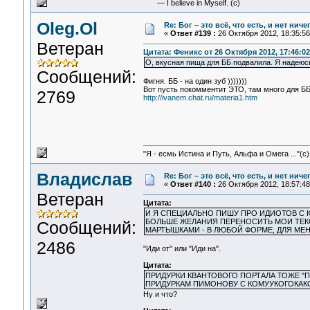
— I believe in Myself. (c)
Oleg.Ol
Re: Бог – это всё, что есть, и нет нич
«
Ответ #139 :
26 Октября 2012, 18:35:56
Ветеран
Цитата: Феникс от 26 Октября 2012, 17:46:02
О, вкусная пища для ББ подвалила. Я надеюсь
Сообщений:
Фигня. ББ - на один зуб )))))))
Вот пусть покомментит ЭТО, там много для ББ
2769
http://ivanem.chat.ru/materia1.htm
"Я - есмь Истина и Путь, Альфа и Омега ..."(с)
Владислав
Re: Бог – это всё, что есть, и нет нич
«
Ответ #140 :
26 Октября 2012, 18:57:48
Ветеран
Цитата:
И Я СПЕЦИАЛЬНО ПИШУ ПРО ИДИОТОВ С 
БОЛЬШЕ ЖЕЛАНИЯ ПЕРЕНОСИТЬ МОИ ТЕКС
Сообщений:
МАРТЫШКАМИ - В ЛЮБОЙ ФОРМЕ, ДЛЯ МЕ
2486
"Иди от" или "Иди на".
Цитата:
ПРИДУРКИ КВАНТОВОГО ПОРТАЛА ТОЖЕ "П
ПРИДУРКАМ ПИМОНОВУ С КОМУУКОГОКАК
Ну и что?