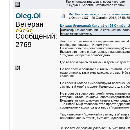
Как ни сладостна слава, но яд наготове
У судьбы. Берегись отравиться халвой!
Oleg.Ol
Re: Бог – это всё, что есть, и нет нич
«
Ответ #137 :
26 Октября 2012, 16:56:55
Ветеран
Цитата: безродный Кикутиё от 26 Октября 20
Аллюзорные ассоциации не есть истина. Коле
никак не применима.
Сообщений:
Для ББ - это истина в последней инстанции. И
2769
вообще не понимает. Нечем уже.
На почве психоза (реактивного параноида) м
Бывает это часто с реактивными параноиками
Это даже интересно понаблюдать.
Где то все люди были такими в древние доосев
Но вот плотно общаться с такими типами не 
самого психа, так и окружающих его лиц. Ибо 
сознания.
Не совсем колесо символизируют бесконечнос
замкнутый мир" в модели Каминского ... ), а Ур
Но в осевое время этот змей пожрал(познал, п
которая и стала Началом нового необратимого
Будущее, от сингулярного начала к неопределе
... а живой Миф Уроборос стал просто "древн
содержание находится для нас за "горизонтом
Так, наверное и "конечный и замкнутый" мир в
объектная ассиметрия", субъект наделенный во
«
Последнее редактирование: 26 Октября 2012