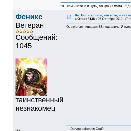
"Я - есмь Истина и Путь, Альфа и Омега ..."(с)
Феникс
Re: Бог – это всё, что есть, и нет
«
Ответ #138 :
26 Октября 2012, 17:4
Ветеран
О, вкусная пища для ББ подвалила. Я наде
Сообщений:
1045
таинственный
незнакомец
— Do you believe in God?