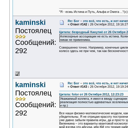
"Я - есмь Истина и Путь, Альфа и Омега ..."(с)
kaminski
Re: Бог – это всё, что есть, и нет нич
«
Ответ #142 :
26 Октября 2012, 19:16:27
Постоялец
Цитата: безродный Кикутиё от 26 Октября 20
Аллюзорные ассоциации не есть истина. Коле
никак не применима.
Сообщений:
Совершенно точно. Например, конечные цикличе
292
колесо здесь не при чем, так как бесконечность
kaminski
Re: Бог – это всё, что есть, и нет нич
«
Ответ #143 :
26 Октября 2012, 19:19:24
Постоялец
Цитата: folor от 26 Октября 2012, 12:23:23
Уважаемый коллега, я имел в ввиду сценарии
реализация полностью адекватных вселенных.
Сообщений:
и пр.)
292
Все наши физико-математические модели, как 
убедительны. Я не отрицаю красоту построени
уже давно забыли правила игры, да и просто 
Виленкина – это варианты квантовой космологи
мой взгляд это абсурд, ибо КМ это теория наб