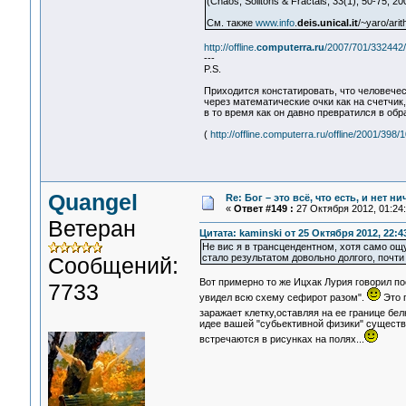
(Chaos, Solitons & Fractals, 33(1), 50-75, 
См. также
www.info
.
deis.unical.it
/~yaro/arit
http://offline.
computerra.ru
/2007/701/332442/
---
P.S.
Приходится констатировать, что человече
через математические очки как на счетчик
в то время как он давно превратился в обр
(
http://offline.computerra.ru/offline/2001/398/
Quangel
Re: Бог – это всё, что есть, и нет н
«
Ответ #149 :
27 Октября 2012, 01:24:
Ветеран
Цитата: kaminski от 25 Октября 2012, 22:4
Не вис я в трансцендентном, хотя само ощу
стало результатом довольно долгого, почт
Сообщений:
Вот примерно то же Ицхак Лурия говорил по
7733
увидел всю схему сефирот разом".
Это п
заражает клетку,оставляя на ее границе бе
идее вашей "субьективной физики" существ
встречаются в рисунках на полях...