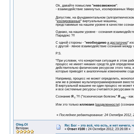
Ok, давайте помыслим "
невозможное
":
- взаимодействие замкнутых, изолированных Мир
Допустим, на фундаментальном (алгоритмическом
"
изолированные
" виртуальные машины,
представимые на нашем уровне в качестве созна
Однако, на нашем уровне - сознания взаимодейству
Парадокс ?!!
C одной стороны - "
необходимо
и достаточно
" и
с другой - явное взаимодействие сознаний между с
P.S.
"При условии, что конкретная ситуация в этом ра
процесс не имеет никаких средств для определени
действительно физическим ресурсом этого типа, и
которые приводят к аналогичным изменениям соде
Например, процесс не может определить, монопол
или же в режиме мультипрограммирования вместе
В виртуальной машине ни один процесс не может 
и все системные ресурсы считаются ресурсами по
Сознание
Я
?!! ("психическая болезнь"
Я
- как
i
obj
Или это только
иллюзия
(
разделенности
) (сознан
«
Последнее редактирование: 24 Октября 2012, 2
Oleg.Ol
Re: Бог – это всё, что есть, и нет ничего,
Ветеран
«
Ответ #100 :
24 Октября 2012, 23:26:08 »