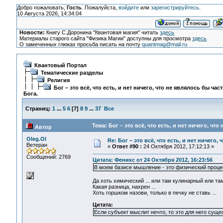
Добро пожаловать,
Гость
. Пожалуйста,
войдите
или
зарегистрируйтесь
.
10 Августа 2026, 14:34:04
Новости:
Книгу С.Доронина "Квантовая магия" читать
здесь
Материалы старого сайта "Физика Магии" доступны для просмотра
здесь
О замеченных глюках просьба писать на почту
quantmag@mail.ru
Квантовый Портал
Тематические разделы
Религия
Бог – это всё, что есть, и нет ничего, что не являлось бы час
Бога.
Страниц:
1
...
5
6
[
7
]
8
9
...
37
Все
Тема: Бог – это всё, что есть, и нет ничего, чт
Автор
Oleg.Ol
Re: Бог – это всё, что есть, и нет ничего,
Ветеран
«
Ответ #90 :
24 Октября 2012, 17:12:13 »
Сообщений: 2769
Цитата: Феникс от 24 Октября 2012, 16:23:56
В моем базисе мышление - это физический проце
Да хоть химический ... или там кулинарный или там
Какая разница, нахрен ...
Хоть горшком назови, только в печку не ставь ...
Цитата:
Если субъект мыслит нечто, то это для него суще