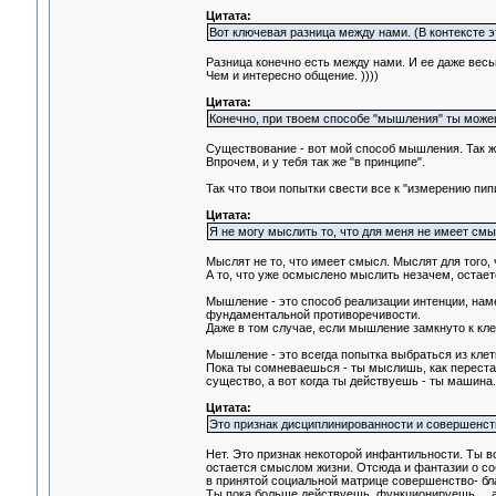
Цитата:
Вот ключевая разница между нами. (В контексте эт
Разница конечно есть между нами. И ее даже весь
Чем и интересно общение. ))))
Цитата:
Конечно, при твоем способе "мышления" ты можешь
Существование - вот мой способ мышления. Так 
Впрочем, и у тебя так же "в принципе".
Так что твои попытки свести все к "измерению пипис
Цитата:
Я не могу мыслить то, что для меня не имеет смы
Мыслят не то, что имеет смысл. Мыслят для того,
А то, что уже осмыслено мыслить незачем, остается
Мышление - это способ реализации интенции, нам
фундаментальной противоречивости.
Даже в том случае, если мышление замкнуто к кле
Мышление - это всегда попытка выбраться из клет
Пока ты сомневаешься - ты мыслишь, как переста
существо, а вот когда ты действуешь - ты машина.
Цитата:
Это признак дисциплинированности и совершенств
Нет. Это признак некоторой инфантильности. Ты в
остается смыслом жизни. Отсюда и фантазии о со
в принятой социальной матрице совершенство- бла
Ты пока больше действуешь, функционируешь ... а