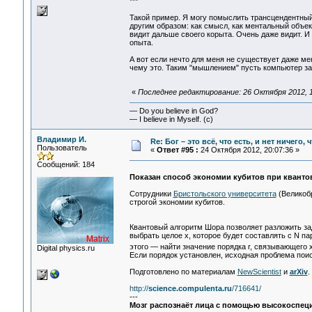
***
Такой пример. Я могу помыслить трансцендентный 
другим образом: как смысл, как ментальный объект
видит дальше своего корыта. Очень даже видит. И
опыта.
А вот если нечто для меня не существует даже мент
чему это. Таким "мышлением" пусть компьютер зан
«
Последнее редактирование: 26 Октября 2012, 1
— Do you believe in God?
— I believe in Myself. (c)
Владимир И.
Re: Бог – это всё, что есть, и нет ничего,
Пользователь
«
Ответ #95 :
24 Октября 2012, 20:07:36 »
Сообщений: 184
Показан способ экономии кубитов при квант
Сотрудники
Бристольского университета
(Великобр
строгой экономии кубитов.
Квантовый алгоритм Шора позволяет разложить за
выбрать целое x, которое будет составлять с N п
этого — найти значение порядка r, связывающего x
Digital physics.ru
Если порядок установлен, исходная проблема пои
Подготовлено по материалам
NewScientist
и
arXiv
.
http://
science.compulenta.ru
/716641/
---
Мозг распознаёт лица с помощью высокоспе