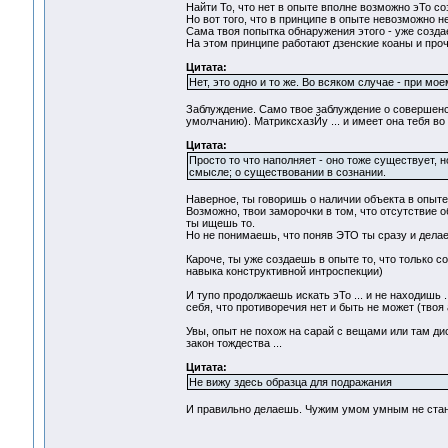
Найти То, что нет в опыте вполне возможно эТо со
Но вот того, что в принципе в опыте невозможно н
Сама твоя попытка обнаружения этого - уже созда
На этом принципе работают дзенские коаны и прочи
Цитата:
Нет, это одно и то же. Во всяком случае - при м
Заблуждение. Само твое заблуждение о совершен
умолчанию). МатриксхазЙу ... и имеет она тебя во 
Цитата:
Просто то что наполняет - оно тоже существует, 
смысле; о существовании в сознании.
Наверное, ты говоришь о наличии объекта в опыте 
Возможно, твои заморочки в том, что отсутствие 
ты ищешь то.
Но не понимаешь, что поняв ЭТО ты сразу и дела
Кароче, ты уже создаешь в опыте то, что только со
навыка конструктивной интроспекции)
И тупо продолжаешь искать эТо ... и не находишь .
себя, что противоречия нет и быть не может (тво
Увы, опыт не похож на сарай с вещами или там ди
закон тождества ...
Цитата:
Не вижу здесь образца для подражания
И правильно делаешь. Чужим умом умным не ста