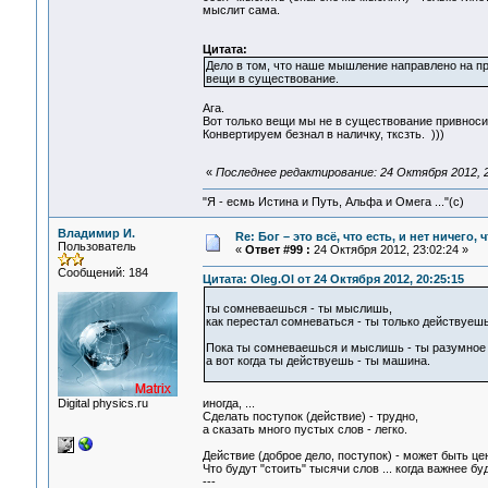
мыслит сама.
Цитата:
Дело в том, что наше мышление направлено на пр
вещи в существование.
Ага.
Вот только вещи мы не в существование привноси
Конвертируем безнал в наличку, тксзть. )))
«
Последнее редактирование: 24 Октября 2012, 2
"Я - есмь Истина и Путь, Альфа и Омега ..."(с)
Владимир И.
Re: Бог – это всё, что есть, и нет ничего,
Пользователь
«
Ответ #99 :
24 Октября 2012, 23:02:24 »
Сообщений: 184
Цитата: Oleg.Ol от 24 Октября 2012, 20:25:15
ты сомневаешься - ты мыслишь,
как перестал сомневаться - ты только действуешь
Пока ты сомневаешься и мыслишь - ты разумное
а вот когда ты действуешь - ты машина.
Digital physics.ru
иногда, ...
Сделать поступок (действие) - трудно,
а сказать много пустых слов - легко.
Действие (доброе дело, поступок) - может быть цен
Что будут "стоить" тысячи слов ... когда важнее б
---