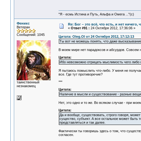
"Я - есмь Истина и Путь, Альфа и Омега ..."(с)
Феникс
Re: Бог – это всё, что есть, и нет ничего,
Ветеран
«
Ответ #91 :
24 Октября 2012, 17:36:06 »
Сообщений: 1045
Цитата: Oleg.Ol от 24 Октября 2012, 17:12:13
Ты вот не можешь понять, что даже высказывание 
В моем мире нет парадоксов и абсурдов. Совсем н
Цитата:
Ибо невозможно отрицать мыслимость чего либо н
Я пытаюсь помыслить что-либо. У меня не получает
все. Где тут противоречие?
***
таинственный
незнакомец
Цитата:
Наличие в мысли и существование - разные вещи
Нет, это одно и то же. Во всяком случае - при м
Цитата:
Да и вообще, существовать, строго говоря, может
существо, субъект. А все остальное может быть т
представляться и так далее.
Фактически ты говоришь здесь о том, что существу
согласен.