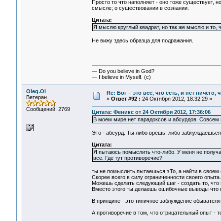
Просто то что наполняет - оно тоже существует, н
смысле; о существовании в сознании.
Цитата:
Я мыслю круглый квадрат, но так же мыслю и то, ч
Не вижу здесь образца для подражания.
— Do you believe in God?
— I believe in Myself. (c)
Oleg.Ol
Re: Бог – это всё, что есть, и нет ничего,
Ветеран
«
Ответ #92 :
24 Октября 2012, 18:32:29 »
Сообщений: 2769
Цитата: Феникс от 24 Октября 2012, 17:36:06
В моем мире нет парадоксов и абсурдов. Совсем 
Это - абсурд. Ты либо врешь, либо заблуждаешься
Цитата:
Я пытаюсь помыслить что-либо. У меня не получае
все. Где тут противоречие?
ты не помыслить пытаешься эТо, а найти в своем 
Скорее всего в силу ограниченности своего опыта.
Можешь сделать следующий шаг - создать то, что 
Вместо этого ты делаешь ошибочные выводы что 
В принципе - это типичное заблуждение обывателя
А противоречие в том, что отрицательный опыт - то