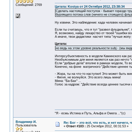
Сообщений: 2769
Цитата: Kostya от 24 Октября 2012, 23:38:34
Сделать настоящий поступок - бывает гораздо тру
бурлящего потока слов (ничего не стоящего) флуда
Ну извини. Это наблюдение: када человек начинает
Если ты считаешь, что я тут "развел флудильню",
Я, возможно, найду лекарство от твоей "ошибки восп
А иначе, твои дидактики насчет типа "лучше жопу 
Цитата:
но ведь на этом уровне реальности subj - (мы ви
Интерсубъективность в модели Каминского как раз 
Необъяснимым для меня является как раз нечто "с
Если "добрые дела" вполне в рамках модели, То вот
Конечно, на фоне матричного "Действие ценнее ты
- Жора, ты на что-то наступил! Это может быть ми
- Фигня, не волнуйся. Это всего лишь мина!
Мина: "Ба-Бах" ...
Голос за кадром: "Действие всегда ценнее тысячи сл
"Я - есмь Истина и Путь, Альфа и Омега ..."(с)
Владимир И.
Re: Бог – это всё, что есть, и нет ничего,
Пользователь
«
Ответ #103 :
25 Октября 2012, 00:31:53 »