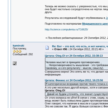
Теперь же можно сказать с уверенностью, что мы 
она будет настолько сосредоточена на чертах лиц
друга.
Результаты исследований будут опубликованы в
J
Подготовлено по материалам
Медицинского цен
http://science.compulenta.ru/716625/
«
Последнее редактирование: 24 Октября 2012, 2
kaminski
Re: Бог – это всё, что есть, и нет ничего,
Постоялец
«
Ответ #96 :
24 Октября 2012, 20:21:48 »
Сообщений: 292
Цитата: Oleg.Ol от 24 Октября 2012, 15:38:13
Человек мыслит в принципе противоречиво. .
… Непротиворечивость мышления - это требован
таковому, а к его результату - мысли, смыслу).
Совершенно верно! Это опять же то, что делает 
информации.
Цитата: Феникс от 24 Октября 2012, 16:23:56
Я категорически возражаю против твоего тезиса 
А это уже несколько другой вопрос, хотя и связан
Цитата: Oleg.Ol
Давай не будем уточнять, что значит существ
От этого вопроса не уйти! В связи с этим, скажу, 
вещь может быть помыслена (даже противоречивая)
Олег говорит, что наличие в мысли и существован
Это не совсем так. Я здесь больше согласен с Фен