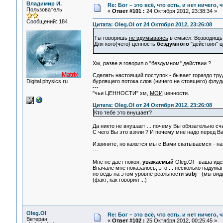
Владимир И.
Re: Бог – это всё, что есть, и нет ничего,
Пользователь
«
Ответ #101 :
24 Октября 2012, 23:38:34 »
Сообщений: 184
Цитата: Oleg.Ol от 24 Октября 2012, 23:26:08
Ты говоришь
не вдумываясь
в смысл. Возводищь
Для кого(чего) ценность
бездумного
"действия" 
Хм, разве я говорил о "бездумном" действии ?
Сделать настоящий поступок - бывает гораздо тру
Digital physics.ru
бурлящего потока слов (ничего не стоящего) флуда 
---
"чьи ЦЕННОСТИ" хм,
МОИ
ценности.
Цитата: Oleg.Ol от 24 Октября 2012, 23:26:08
Кто тебе это внушает?
Да никто не внушает ... почему Вы обязательно с
C чего Вы это взяли ? И почему мне надо перед Ва
Извините, но кажется мы с Вами скатываемся - на
---
Мне не дает покоя,
уважаемый
Oleg.Ol - ваша иде
Вначале мне показалось, это ... несколько надума
но ведь на этом уровне реальности
subj
- (мы вид
(факт, как говорил ...)
Oleg.Ol
Re: Бог – это всё, что есть, и нет ничего,
Ветеран
«
Ответ #102 :
25 Октября 2012, 00:25:45 »