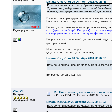
Сообщений: 184
Цитата: Oleg.Ol от 25 Октября 2012, 00:25:45
Если ты считаешь, что я тут "развел влудильню", т
Я, возможно, найду лекарство от твоей "ошибки вос
А иначе, твои дидактики насчет типа "лучше жопу
Извините, мы друг друга не поняли, и мной совсем
Наверное, я плохо выразил свою мысль, сожалею.
---
Видимо, мы с Вами говорим на разных языках, Вы 
Digital physics.ru
сеть (даже весь "мир" - Интернет) - в реальности
как виртуальные машины - на одном физическом с
Вопрос: сколько сознаний Я
(с индексом) - будет 
i
(риторический)
---
Меня занимает Ваш вопрос:
(другое, кажется - не существенным)
Цитата: Oleg.Ol от 16 Октября 2010, 00:02:10
Возможно ли расширение модели на множество за
Вопрос остается открытым.
Oleg.Ol
Re: Бог – это всё, что есть, и нет ничего,
Ветеран
«
Ответ #104 :
25 Октября 2012, 00:55:04 »
Сообщений: 2769
Цитата: Kostya от 25 Октября 2012, 00:31:53
Возможно ли расширение модели на множество за