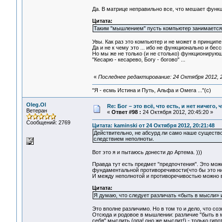
Да. В матрице неправильно все, что мешает функ
Цитата:
Таким "мышлением" пусть компьютер занимается. Н
Увы. Как раз это компьютер и не может в принципе
Да и не к чему это ... ибо не функционально и б
Но мы же не только (и не столько) функционирую
"Кесарю - кесарево, Богу - богово" ...
«
Последнее редактирование: 24 Октября 2012, 2
"Я - есмь Истина и Путь, Альфа и Омега ..."(с)
Oleg.Ol
Re: Бог – это всё, что есть, и нет ничего,
Ветеран
«
Ответ #98 :
24 Октября 2012, 20:45:20 »
Сообщений: 2769
Цитата: kaminski от 24 Октября 2012, 20:21:48
Действительно, не абсурд ли само наше существ
следствием неполноты.
Вот это я и пытаюсь донести до Артема. )))
Правда тут есть предмет "предпочтения". Это мо
фундаментальной противоречивости(что бы это ни 
И между неполнотой и противоречивостью можно выс
Цитата:
Я думаю, что следует различать «быть в мысли» 
Это вполне различимо. Но в том то и дело, что с
Отсюда и родовое в мышлении: различие "быть в м
себя" мыслить (опа! оно же мыслит!) - только гипо