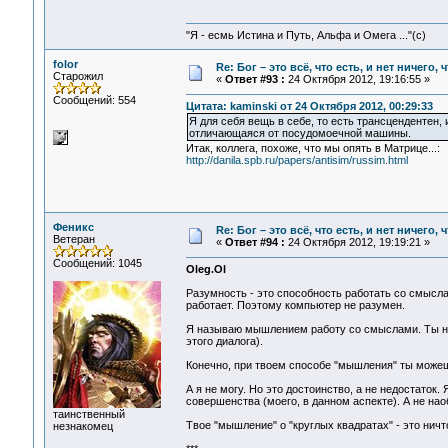
"Я - есмь Истина и Путь, Альфа и Омега ..."(с)
folor
Re: Бог – это всё, что есть, и нет ничего,
Старожил
«
Ответ #93 :
24 Октября 2012, 19:16:55 »
Сообщений: 554
Цитата: kaminski от 24 Октября 2012, 00:29:33
Я для себя вещь в себе, то есть трансцендентен,
отличающаяся от посудомоечной машины.
Итак, коллега, похоже, что мы опять в Матрице...:
http://danila.spb.ru/papers/antisim/russim.html
Феникс
Re: Бог – это всё, что есть, и нет ничего,
Ветеран
«
Ответ #94 :
24 Октября 2012, 19:19:21 »
Сообщений: 1045
Oleg.Ol
Разумность - это способность работать со смысла
работает. Поэтому компьютер не разумен.
Я называю мышлением работу со смыслами. Ты на
этого диалога).
Конечно, при твоем способе "мышления" ты можешь
А я не могу. Но это достоинство, а не недостаток
совершенства (моего, в данном аспекте). А не нао
таинственный
Твое "мышление" о "круглых квадратах" - это ничт
незнакомец