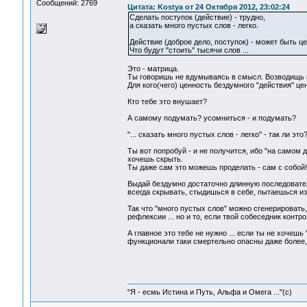
Сообщений: 2769
Цитата: Kostya от 24 Октября 2012, 23:02:24
Сделать поступок (действие) - трудно,
а сказать много пустых слов - легко.
Действие (доброе дело, поступок) - может быть це
Что будут "стоить" тысячи слов ...
Это - матрица.
Ты говоришь не вдумываясь в смысл. Возводищь 
Для кого(чего) ценность бездумного "действия" ц
Кто тебе это внушает?
А самому подумать? усомниться - и подумать?
"... сказать много пустых слов - легко" - так ли это
Ты вот попробуй - и не получится, ибо "на самом 
хочешь скрыть.
Ты даже сам это можешь проделать - сам с собой!
Выдай бездумно достаточно длинную последователь
всегда скрывать, стыдишься в себе, пытаешься из
Так что "много пустых слов" можно сгенерировать,
рефлексии ... но и то, если твой собеседник контро
А главное это тебе не нужно ... если ты не хочешь
функционали таки смертельно опасны даже более,
"Я - есмь Истина и Путь, Альфа и Омега ..."(с)