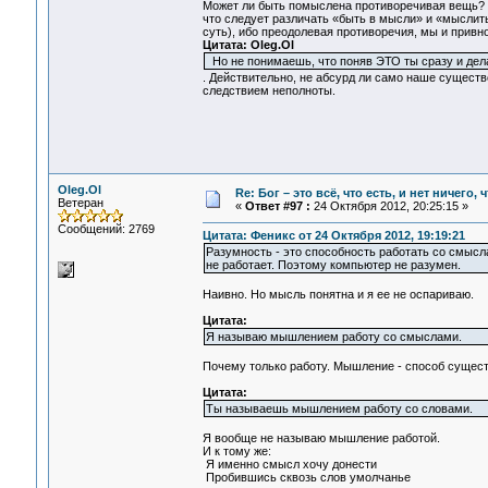
Может ли быть помыслена противоречивая вещь? 
что следует различать «быть в мысли» и «мыслить
суть), ибо преодолевая противоречия, мы и прив
Цитата: Oleg.Ol
Но не понимаешь, что поняв ЭТО ты сразу и дел
. Действительно, не абсурд ли само наше сущест
следствием неполноты.
Oleg.Ol
Re: Бог – это всё, что есть, и нет ничего,
Ветеран
«
Ответ #97 :
24 Октября 2012, 20:25:15 »
Сообщений: 2769
Цитата: Феникс от 24 Октября 2012, 19:19:21
Разумность - это способность работать со смысл
не работает. Поэтому компьютер не разумен.
Наивно. Но мысль понятна и я ее не оспариваю.
Цитата:
Я называю мышлением работу со смыслами.
Почему только работу. Мышление - способ существо
Цитата:
Ты называешь мышлением работу со словами.
Я вообще не называю мышление работой.
И к тому же:
Я именно смысл хочу донести
Пробившись сквозь слов умолчанье