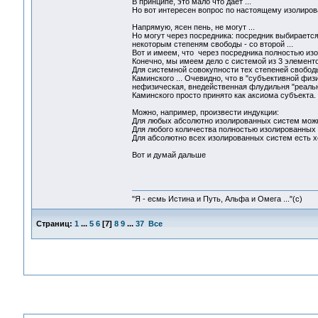
В принципе, это мало что дает ...
Но вот интересен вопрос по настоящему изолиров
Напрямую, ясен пень, не могут ...
Но могут через посредника: посредник выбирается
некоторым степеням свободы - со второй ...
Вот и имеем, что через посредника полностью из
Конечно, мы имеем дело с системой из 3 элементов
Для системной совокупности тех степеней свобод
Каминского ... Очевидно, что в "субъективной физ
нефизическая, внедейственная флудильня "реально
Каминского просто принято как аксиома субъекта.
Можно, например, произвести индукции:
Для любых абсолютно изолированных систем можно
Для любого количества полностью изолированных с
Для абсолютно всех изолированных систем ест
Вот и думай дальше
"Я - есмь Истина и Путь, Альфа и Омега ..."(с)
Страниц:
1
...
5
6
[
7
]
8
9
...
37
Все