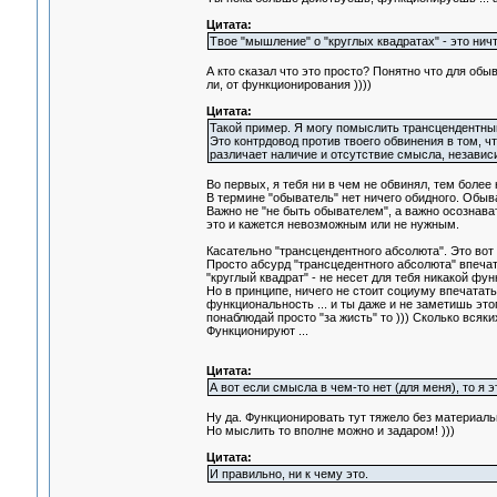
Цитата:
Твое "мышление" о "круглых квадратах" - это нич
А кто сказал что это просто? Понятно что для обы
ли, от функционирования ))))
Цитата:
Такой пример. Я могу помыслить трансцендентный
Это контрдовод против твоего обвинения в том, чт
различает наличие и отсутствие смысла, независ
Во первых, я тебя ни в чем не обвинял, тем более
В термине "обыватель" нет ничего обидного. Обыва
Важно не "не быть обывателем", а важно осознава
это и кажется невозможным или не нужным.
Касательно "трансцендентного абсолюта". Это вот и
Просто абсурд "трансцедентного абсолюта" впечата
"круглый квадрат" - не несет для тебя никакой фу
Но в принципе, ничего не стоит социуму впечатать 
функциональность ... и ты даже и не заметишь эт
понаблюдай просто "за жисть" то ))) Сколько вся
Функционируют ...
Цитата:
А вот если смысла в чем-то нет (для меня), то я э
Ну да. Функционировать тут тяжело без материаль
Но мыслить то вполне можно и задаром! )))
Цитата:
И правильно, ни к чему это.