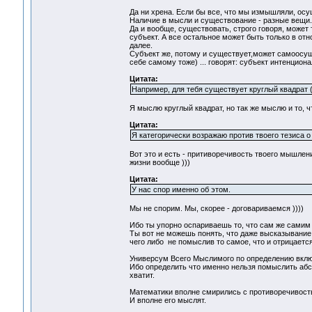
Да ни хрена. Если бы все, что мы измышляли, осу
Наличие в мысли и существование - разные вещи.
Да и вообще, существовать, строго говоря, может
субъект. А все остальное может быть только в отн
далее.
Субъект же, потому и существует,может самоосуще
себе самому тоже) ... говорят: субъект интенциона
Цитата:
Например, для тебя существует круглый квадрат (
Я мыслю круглый квадрат, но так же мыслю и то, чт
Цитата:
Я категорически возражаю против твоего тезиса 
Вот это и есть - притиворечивость твоего мышлен
жизни вообще )))
Цитата:
У нас спор именно об этом.
Мы не спорим. Мы, скорее - договариваемся ))))
Ибо ты упорно оспариваешь то, что сам же сами
Ты вот не можешь понять, что даже высказывание
чего либо не помыслив то самое, что и отрицается
Универсум Всего Мыслимого по определению включ
Ибо определить что именно нельзя помыслить абсо
хватит.
Математики вполне смирились с противоречивость
И вполне его мыслят.