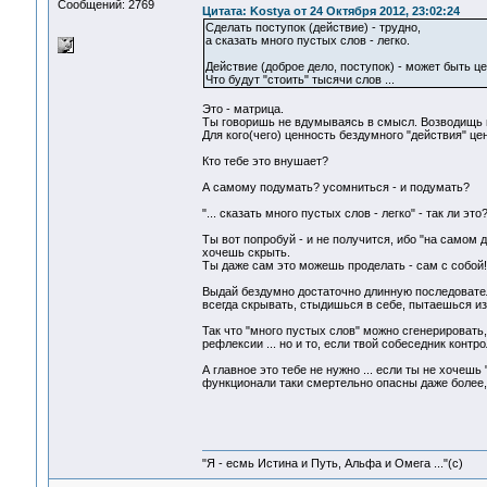
Сообщений: 2769
Цитата: Kostya от 24 Октября 2012, 23:02:24
Сделать поступок (действие) - трудно,
а сказать много пустых слов - легко.
Действие (доброе дело, поступок) - может быть це
Что будут "стоить" тысячи слов ...
Это - матрица.
Ты говоришь не вдумываясь в смысл. Возводищь 
Для кого(чего) ценность бездумного "действия" ц
Кто тебе это внушает?
А самому подумать? усомниться - и подумать?
"... сказать много пустых слов - легко" - так ли это
Ты вот попробуй - и не получится, ибо "на самом 
хочешь скрыть.
Ты даже сам это можешь проделать - сам с собой!
Выдай бездумно достаточно длинную последователь
всегда скрывать, стыдишься в себе, пытаешься из
Так что "много пустых слов" можно сгенерировать,
рефлексии ... но и то, если твой собеседник контро
А главное это тебе не нужно ... если ты не хочешь
функционали таки смертельно опасны даже более,
"Я - есмь Истина и Путь, Альфа и Омега ..."(с)