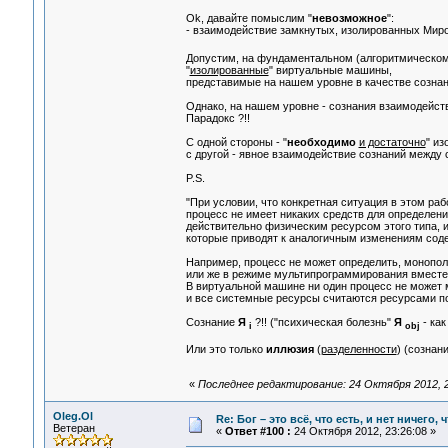
Ok, давайте помыслим "
невозможное
":
- взаимодействие замкнутых, изолированных Мир
Допустим, на фундаментальном (алгоритмическом
"
изолированные
" виртуальные машины,
представимые на нашем уровне в качестве созна
Однако, на нашем уровне - сознания взаимодейству
Парадокс ?!!
C одной стороны - "
необходимо
и достаточно
" и
с другой - явное взаимодействие сознаний между с
P.S.
"При условии, что конкретная ситуация в этом ра
процесс не имеет никаких средств для определени
действительно физическим ресурсом этого типа, и
которые приводят к аналогичным изменениям соде
Например, процесс не может определить, монопол
или же в режиме мультипрограммирования вместе
В виртуальной машине ни один процесс не может 
и все системные ресурсы считаются ресурсами по
Сознание
Я
?!! ("психическая болезнь"
Я
- как
i
obj
Или это только
иллюзия
(
разделенности
) (сознан
«
Последнее редактирование: 24 Октября 2012, 2
Oleg.Ol
Re: Бог – это всё, что есть, и нет ничего,
Ветеран
«
Ответ #100 :
24 Октября 2012, 23:26:08 »