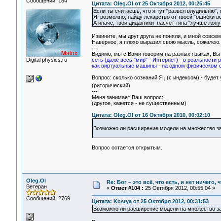
Сообщений: 184
Цитата: Oleg.Ol от 25 Октября 2012, 00:25:45
Если ты считаешь, что я тут "развел влудильню", т
Я, возможно, найду лекарство от твоей "ошибки вос
А иначе, твои дидактики насчет типа "лучше жопу
Извините, мы друг друга не поняли, и мной совсем
Наверное, я плохо выразил свою мысль, сожалею.
---
Видимо, мы с Вами говорим на разных языках, Вы 
Digital physics.ru
сеть (даже весь "мир" - Интернет) - в реальности
как виртуальные машины - на одном физическом с
Вопрос: сколько сознаний Я
(с индексом) - будет 
i
(риторический)
---
Меня занимает Ваш вопрос:
(другое, кажется - не существенным)
Цитата: Oleg.Ol от 16 Октября 2010, 00:02:10
Возможно ли расширение модели на множество за
Вопрос остается открытым.
Oleg.Ol
Re: Бог – это всё, что есть, и нет ничего,
Ветеран
«
Ответ #104 :
25 Октября 2012, 00:55:04 »
Сообщений: 2769
Цитата: Kostya от 25 Октября 2012, 00:31:53
Возможно ли расширение модели на множество за