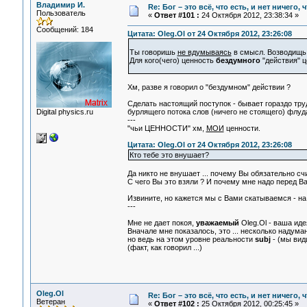
Владимир И.
Re: Бог – это всё, что есть, и нет ничего,
Пользователь
«
Ответ #101 :
24 Октября 2012, 23:38:34 »
Сообщений: 184
Цитата: Oleg.Ol от 24 Октября 2012, 23:26:08
Ты говоришь
не вдумываясь
в смысл. Возводищь
Для кого(чего) ценность
бездумного
"действия" 
Хм, разве я говорил о "бездумном" действии ?
Сделать настоящий поступок - бывает гораздо тру
Digital physics.ru
бурлящего потока слов (ничего не стоящего) флуда 
---
"чьи ЦЕННОСТИ" хм,
МОИ
ценности.
Цитата: Oleg.Ol от 24 Октября 2012, 23:26:08
Кто тебе это внушает?
Да никто не внушает ... почему Вы обязательно с
C чего Вы это взяли ? И почему мне надо перед Ва
Извините, но кажется мы с Вами скатываемся - на
---
Мне не дает покоя,
уважаемый
Oleg.Ol - ваша иде
Вначале мне показалось, это ... несколько надума
но ведь на этом уровне реальности
subj
- (мы вид
(факт, как говорил ...)
Oleg.Ol
Re: Бог – это всё, что есть, и нет ничего,
Ветеран
«
Ответ #102 :
25 Октября 2012, 00:25:45 »