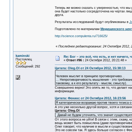
Теперь же можно сказать с уверенностью, что мы 
она будет настолько сосредоточена на чертах лиц
друга.
Результаты исследований будут опубликованы в
J
Подготовлено по материалам
Медицинского цен
http://science.compulenta.ru/716625/
«
Последнее редактирование: 24 Октября 2012, 2
kaminski
Re: Бог – это всё, что есть, и нет ничего,
Постоялец
«
Ответ #96 :
24 Октября 2012, 20:21:48 »
Сообщений: 292
Цитата: Oleg.Ol от 24 Октября 2012, 15:38:13
Человек мыслит в принципе противоречиво. .
… Непротиворечивость мышления - это требован
таковому, а к его результату - мысли, смыслу).
Совершенно верно! Это опять же то, что делает 
информации.
Цитата: Феникс от 24 Октября 2012, 16:23:56
Я категорически возражаю против твоего тезиса 
А это уже несколько другой вопрос, хотя и связан
Цитата: Oleg.Ol
Давай не будем уточнять, что значит существ
От этого вопроса не уйти! В связи с этим, скажу, 
вещь может быть помыслена (даже противоречивая)
Олег говорит, что наличие в мысли и существован
Это не совсем так. Я здесь больше согласен с Фен