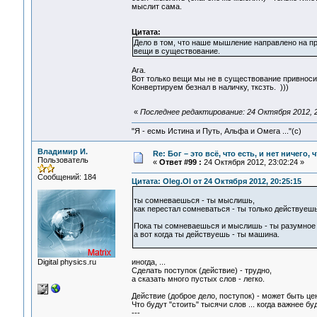
мыслит сама.
Цитата:
Дело в том, что наше мышление направлено на пр
вещи в существование.
Ага.
Вот только вещи мы не в существование привноси
Конвертируем безнал в наличку, тксзть. )))
«
Последнее редактирование: 24 Октября 2012, 2
"Я - есмь Истина и Путь, Альфа и Омега ..."(с)
Владимир И.
Re: Бог – это всё, что есть, и нет ничего,
Пользователь
«
Ответ #99 :
24 Октября 2012, 23:02:24 »
Сообщений: 184
Цитата: Oleg.Ol от 24 Октября 2012, 20:25:15
ты сомневаешься - ты мыслишь,
как перестал сомневаться - ты только действуешь
Пока ты сомневаешься и мыслишь - ты разумное
а вот когда ты действуешь - ты машина.
Digital physics.ru
иногда, ...
Сделать поступок (действие) - трудно,
а сказать много пустых слов - легко.
Действие (доброе дело, поступок) - может быть цен
Что будут "стоить" тысячи слов ... когда важнее б
---