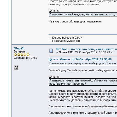
Просто то что наполняет - оно тоже существует, н
смысле; о существовании в сознании.
Цитата:
Я мыслю круглый квадрат, но так же мыслю и то, ч
Не вижу здесь образца для подражания.
— Do you believe in God?
— I believe in Myself. (c)
Oleg.Ol
Re: Бог – это всё, что есть, и нет ничего,
Ветеран
«
Ответ #92 :
24 Октября 2012, 18:32:29 »
Сообщений: 2769
Цитата: Феникс от 24 Октября 2012, 17:36:06
В моем мире нет парадоксов и абсурдов. Совсем 
Это - абсурд. Ты либо врешь, либо заблуждаешься
Цитата:
Я пытаюсь помыслить что-либо. У меня не получае
все. Где тут противоречие?
ты не помыслить пытаешься эТо, а найти в своем 
Скорее всего в силу ограниченности своего опыта.
Можешь сделать следующий шаг - создать то, что 
Вместо этого ты делаешь ошибочные выводы что 
В принципе - это типичное заблуждение обывателя
А противоречие в том, что отрицательный опыт - то