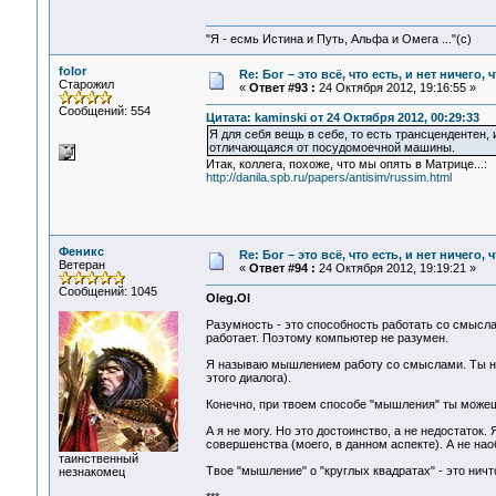
"Я - есмь Истина и Путь, Альфа и Омега ..."(с)
folor
Re: Бог – это всё, что есть, и нет ничего,
Старожил
«
Ответ #93 :
24 Октября 2012, 19:16:55 »
Сообщений: 554
Цитата: kaminski от 24 Октября 2012, 00:29:33
Я для себя вещь в себе, то есть трансцендентен,
отличающаяся от посудомоечной машины.
Итак, коллега, похоже, что мы опять в Матрице...:
http://danila.spb.ru/papers/antisim/russim.html
Феникс
Re: Бог – это всё, что есть, и нет ничего,
Ветеран
«
Ответ #94 :
24 Октября 2012, 19:19:21 »
Сообщений: 1045
Oleg.Ol
Разумность - это способность работать со смысла
работает. Поэтому компьютер не разумен.
Я называю мышлением работу со смыслами. Ты на
этого диалога).
Конечно, при твоем способе "мышления" ты можешь
А я не могу. Но это достоинство, а не недостаток
совершенства (моего, в данном аспекте). А не нао
таинственный
Твое "мышление" о "круглых квадратах" - это ничт
незнакомец