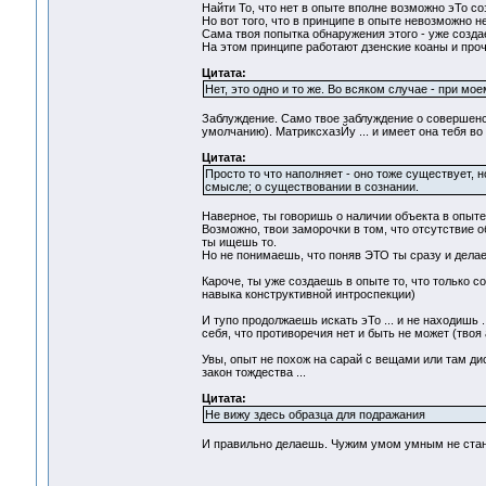
Найти То, что нет в опыте вполне возможно эТо со
Но вот того, что в принципе в опыте невозможно н
Сама твоя попытка обнаружения этого - уже созда
На этом принципе работают дзенские коаны и прочи
Цитата:
Нет, это одно и то же. Во всяком случае - при м
Заблуждение. Само твое заблуждение о совершен
умолчанию). МатриксхазЙу ... и имеет она тебя во 
Цитата:
Просто то что наполняет - оно тоже существует, 
смысле; о существовании в сознании.
Наверное, ты говоришь о наличии объекта в опыте 
Возможно, твои заморочки в том, что отсутствие 
ты ищешь то.
Но не понимаешь, что поняв ЭТО ты сразу и дела
Кароче, ты уже создаешь в опыте то, что только со
навыка конструктивной интроспекции)
И тупо продолжаешь искать эТо ... и не находишь .
себя, что противоречия нет и быть не может (тво
Увы, опыт не похож на сарай с вещами или там ди
закон тождества ...
Цитата:
Не вижу здесь образца для подражания
И правильно делаешь. Чужим умом умным не ста