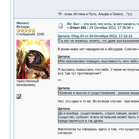
"Я - есмь Истина и Путь, Альфа и Омега ..."(с)
Феникс
Re: Бог – это всё, что есть, и нет ничего,
Ветеран
«
Ответ #91 :
24 Октября 2012, 17:36:06 »
Сообщений: 1045
Цитата: Oleg.Ol от 24 Октября 2012, 17:12:13
Ты вот не можешь понять, что даже высказывание 
В моем мире нет парадоксов и абсурдов. Совсем н
Цитата:
Ибо невозможно отрицать мыслимость чего либо н
Я пытаюсь помыслить что-либо. У меня не получает
все. Где тут противоречие?
***
таинственный
незнакомец
Цитата:
Наличие в мысли и существование - разные вещи
Нет, это одно и то же. Во всяком случае - при м
Цитата:
Да и вообще, существовать, строго говоря, может
существо, субъект. А все остальное может быть т
представляться и так далее.
Фактически ты говоришь здесь о том, что существу
согласен.