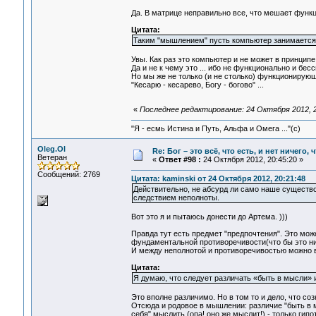
Да. В матрице неправильно все, что мешает функ
Цитата:
Таким "мышлением" пусть компьютер занимается. Н
Увы. Как раз это компьютер и не может в принципе
Да и не к чему это ... ибо не функционально и б
Но мы же не только (и не столько) функционирую
"Кесарю - кесарево, Богу - богово" ...
«
Последнее редактирование: 24 Октября 2012, 2
"Я - есмь Истина и Путь, Альфа и Омега ..."(с)
Oleg.Ol
Re: Бог – это всё, что есть, и нет ничего,
Ветеран
«
Ответ #98 :
24 Октября 2012, 20:45:20 »
Сообщений: 2769
Цитата: kaminski от 24 Октября 2012, 20:21:48
Действительно, не абсурд ли само наше существ
следствием неполноты.
Вот это я и пытаюсь донести до Артема. )))
Правда тут есть предмет "предпочтения". Это мо
фундаментальной противоречивости(что бы это ни 
И между неполнотой и противоречивостью можно выс
Цитата:
Я думаю, что следует различать «быть в мысли» 
Это вполне различимо. Но в том то и дело, что с
Отсюда и родовое в мышлении: различие "быть в м
себя" мыслить (опа! оно же мыслит!) - только гипо