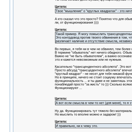
Цитата:
Твое "мышление" о "круглых квадратах" - это нич
А кто сказал что это просто? Понятно что для обы
ли, от функционирования ))))
Цитата:
Такой пример. Я могу помыслить трансцендентный
Это контрдовод против твоего обвинения в том, чт
различает наличие и отсутствие смысла, независ
Во первых, я тебя ни в чем не обвинял, тем более
В термине "обыватель" нет ничего обидного. Обыва
Важно не "не быть обывателем", а важно осознава
это и кажется невозможным или не нужным.
Касательно "трансцендентного абсолюта". Это вот и
Просто абсурд "трансцедентного абсолюта" впечата
"круглый квадрат" - не несет для тебя никакой фу
Но в принципе, ничего не стоит социуму впечатать 
функциональность ... и ты даже и не заметишь эт
понаблюдай просто "за жисть" то ))) Сколько вся
Функционируют ...
Цитата:
А вот если смысла в чем-то нет (для меня), то я э
Ну да. Функционировать тут тяжело без материаль
Но мыслить то вполне можно и задаром! )))
Цитата:
И правильно, ни к чему это.