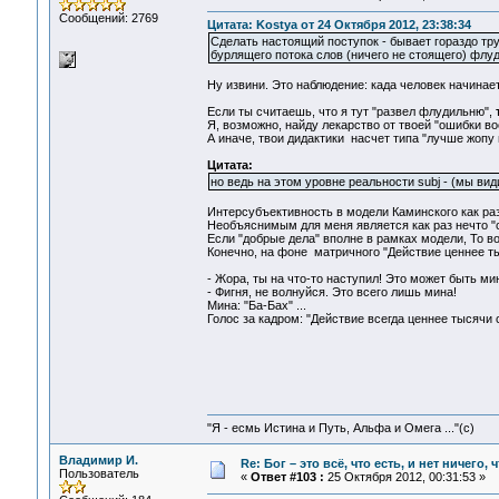
Сообщений: 2769
Цитата: Kostya от 24 Октября 2012, 23:38:34
Сделать настоящий поступок - бывает гораздо тру
бурлящего потока слов (ничего не стоящего) флуда
Ну извини. Это наблюдение: када человек начинает
Если ты считаешь, что я тут "развел флудильню",
Я, возможно, найду лекарство от твоей "ошибки восп
А иначе, твои дидактики насчет типа "лучше жопу 
Цитата:
но ведь на этом уровне реальности subj - (мы ви
Интерсубъективность в модели Каминского как раз 
Необъяснимым для меня является как раз нечто "с
Если "добрые дела" вполне в рамках модели, То вот
Конечно, на фоне матричного "Действие ценнее ты
- Жора, ты на что-то наступил! Это может быть ми
- Фигня, не волнуйся. Это всего лишь мина!
Мина: "Ба-Бах" ...
Голос за кадром: "Действие всегда ценнее тысячи сл
"Я - есмь Истина и Путь, Альфа и Омега ..."(с)
Владимир И.
Re: Бог – это всё, что есть, и нет ничего,
Пользователь
«
Ответ #103 :
25 Октября 2012, 00:31:53 »