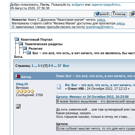
Добро пожаловать,
Гость
. Пожалуйста,
войдите
или
зарегистрируйтесь
.
09 Августа 2026, 07:36:38
Новости:
Книгу С.Доронина "Квантовая магия" читать
здесь
Материалы старого сайта "Физика Магии" доступны для просмотра
здесь
О замеченных глюках просьба писать на почту
quantmag@mail.ru
Квантовый Портал
Тематические разделы
Религия
Бог – это всё, что есть, и нет ничего, что не являлось бы час
Бога.
Страниц:
1
...
5
6
[
7
]
8
9
...
37
Все
Тема: Бог – это всё, что есть, и нет ничего, чт
Автор
Oleg.Ol
Re: Бог – это всё, что есть, и нет ничего,
Ветеран
«
Ответ #90 :
24 Октября 2012, 17:12:13 »
Сообщений: 2769
Цитата: Феникс от 24 Октября 2012, 16:23:56
В моем базисе мышление - это физический проце
Да хоть химический ... или там кулинарный или там
Какая разница, нахрен ...
Хоть горшком назови, только в печку не ставь ...
Цитата:
Если субъект мыслит нечто, то это для него суще