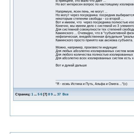
В принципе, это мало что дает ...
Но вот интересен вопрос по настоящему изолиров
Напрямую, ясен пень, не могут ...
Но могут через посредника: посредник выбирается
некоторым степеням свободы - со второй ...
Вот и имеем, что через посредника полностью из
Конечно, мы имеем дело с системой из 3 элементов
Для системной совокупности тех степеней свобод
Каминского ... Очевидно, что в "субъективной физ
нефизическая, внедейственная флудильня "реально
Каминского просто принято как аксиома субъекта.
Можно, например, произвести индукции:
Для любых абсолютно изолированных систем можно
Для любого количества полностью изолированных с
Для абсолютно всех изолированных систем ест
Вот и думай дальше
"Я - есмь Истина и Путь, Альфа и Омега ..."(с)
Страниц:
1
...
5
6
[
7
]
8
9
...
37
Все