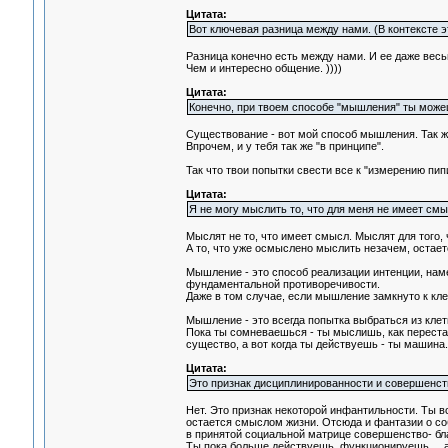
Цитата:
Вот ключевая разница между нами. (В контексте эт
Разница конечно есть между нами. И ее даже весь
Чем и интересно общение. ))))
Цитата:
Конечно, при твоем способе "мышления" ты можешь
Существование - вот мой способ мышления. Так 
Впрочем, и у тебя так же "в принципе".
Так что твои попытки свести все к "измерению пипис
Цитата:
Я не могу мыслить то, что для меня не имеет смы
Мыслят не то, что имеет смысл. Мыслят для того,
А то, что уже осмыслено мыслить незачем, остается
Мышление - это способ реализации интенции, нам
фундаментальной противоречивости.
Даже в том случае, если мышление замкнуто к кле
Мышление - это всегда попытка выбраться из клет
Пока ты сомневаешься - ты мыслишь, как переста
существо, а вот когда ты действуешь - ты машина.
Цитата:
Это признак дисциплинированности и совершенств
Нет. Это признак некоторой инфантильности. Ты в
остается смыслом жизни. Отсюда и фантазии о со
в принятой социальной матрице совершенство- бла
Ты пока больше действуешь, функционируешь ... а