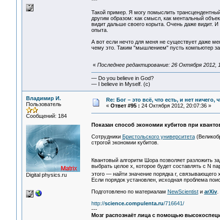
***
Такой пример. Я могу помыслить трансцендентный 
другим образом: как смысл, как ментальный объект
видит дальше своего корыта. Очень даже видит. И
опыта.
А вот если нечто для меня не существует даже мент
чему это. Таким "мышлением" пусть компьютер зан
«
Последнее редактирование: 26 Октября 2012, 1
— Do you believe in God?
— I believe in Myself. (c)
Владимир И.
Re: Бог – это всё, что есть, и нет ничего,
Пользователь
«
Ответ #95 :
24 Октября 2012, 20:07:36 »
Сообщений: 184
Показан способ экономии кубитов при квант
Сотрудники
Бристольского университета
(Великобр
строгой экономии кубитов.
Квантовый алгоритм Шора позволяет разложить за
выбрать целое x, которое будет составлять с N п
этого — найти значение порядка r, связывающего x
Digital physics.ru
Если порядок установлен, исходная проблема пои
Подготовлено по материалам
NewScientist
и
arXiv
.
http://
science.compulenta.ru
/716641/
---
Мозг распознаёт лица с помощью высокоспе