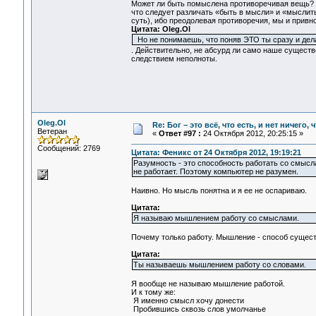
Может ли быть помыслена противоречивая вещь? 
что следует различать «быть в мысли» и «мыслить
суть), ибо преодолевая противоречия, мы и прив
Цитата: Oleg.Ol
Но не понимаешь, что поняв ЭТО ты сразу и дел
. Действительно, не абсурд ли само наше сущест
следствием неполноты.
Oleg.Ol
Re: Бог – это всё, что есть, и нет ничего,
Ветеран
«
Ответ #97 :
24 Октября 2012, 20:25:15 »
Сообщений: 2769
Цитата: Феникс от 24 Октября 2012, 19:19:21
Разумность - это способность работать со смысл
не работает. Поэтому компьютер не разумен.
Наивно. Но мысль понятна и я ее не оспариваю.
Цитата:
Я называю мышлением работу со смыслами.
Почему только работу. Мышление - способ существо
Цитата:
Ты называешь мышлением работу со словами.
Я вообще не называю мышление работой.
И к тому же:
Я именно смысл хочу донести
Пробившись сквозь слов умолчанье