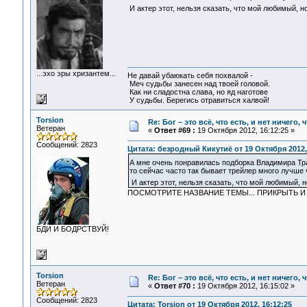
И актер этот, нельзя сказать, что мой любимый, н
...эхо эры хризантем...
Не давай убаюкать себя похвалой -
Меч судьбы занесен над твоей головой.
Как ни сладостна слава, но яд наготове
У судьбы. Берегись отравиться халвой!
Torsion
Re: Бог – это всё, что есть, и нет ничего,
Ветеран
«
Ответ #69 :
19 Октября 2012, 16:12:25 »
Сообщений: 2823
Цитата: безродный Кикутиё от 19 Октября 2012,
А мне очень понравилась подборка Владимира Т
то сейчас часто так бывает трейлер много лучше
И актер этот, нельзя сказать, что мой любимый, 
ПОСМОТРИТЕ НАЗВАНИЕ ТЕМЫ... ПРИКРЫТЬ 
БДИ И БОДРСТВУЙ!
Torsion
Re: Бог – это всё, что есть, и нет ничего,
Ветеран
«
Ответ #70 :
19 Октября 2012, 16:15:02 »
Сообщений: 2823
Цитата: Torsion от 19 Октября 2012, 16:12:25