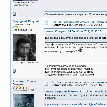
Сaementarius Civitas
Solis Aeterna
«Осенний Ангел прячется в дождях. В листве янтарн
безродный Кикутиё
Re: Бог – это всё, что есть, и нет ничего,
Пользователь
«
Ответ #65 :
15 Октября 2012, 01:20:25 »
Сообщений: 136
Цитата: Kostya от 14 Октября 2012, 18:36:10
---
Вы безродный Кикутиё,
профессиональный
фило
---
Я профессиональный "безродный Кикутиё" - эксц
метрики. Но при всем при этом само существован
метрики ли суть самурая?
...эхо эры хризантем...
Не давай убаюкать себя похвалой -
Меч судьбы занесен над твоей головой.
Как ни сладостна слава, но яд наготове
У судьбы. Берегись отравиться халвой!
Владимир Травка
Re: Бог – это всё, что есть, и нет ничего,
Ветеран
«
Ответ #66 :
15 Октября 2012, 22:42:36 »
Сообщений: 1238
Цитата: безродный Кикутиё от 15 Октября 2012,
Но при всем при этом само существование мое ка
самурая?
http://www.youtube.com/watch?v=resUyjKmOj0&featu