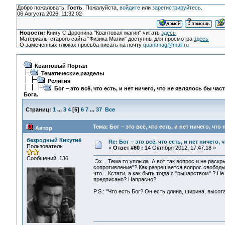
Добро пожаловать,
Гость
. Пожалуйста,
войдите
или
зарегистрируйтесь
.
06 Августа 2026, 11:32:02
Новости:
Книгу С.Доронина "Квантовая магия" читать
здесь
Материалы старого сайта "Физика Магии" доступны для просмотра
здесь
О замеченных глюках просьба писать на почту
quantmag@mail.ru
Квантовый Портал
Тематические разделы
Религия
Бог – это всё, что есть, и нет ничего, что не являлось бы час
Бога.
Страниц:
1
...
3
4
[
5
]
6
7
...
37
Все
Тема: Бог – это всё, что есть, и нет ничего, чт
Автор
безродный Кикутиё
Re: Бог – это всё, что есть, и нет ничего,
Пользователь
«
Ответ #60 :
14 Октября 2012, 17:47:18 »
Сообщений: 136
Эх... Тема то уплыла. А вот так вопрос и не раскры
сопротивление"? Как разрешается вопрос свободы 
что... Кстати, а как быть тогда с "рыцарством" ? Н
предписано? Напрасно?
P.S.: "Что есть Бог? Он есть длина, ширина, высота