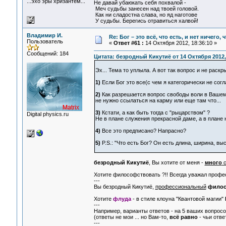
...эхо эры хризантем...
Не давай убаюкать себя похвалой -
Меч судьбы занесен над твоей головой.
Как ни сладостна слава, но яд наготове
У судьбы. Берегись отравиться халвой!
Владимир И.
Re: Бог – это всё, что есть, и нет ничего,
Пользователь
«
Ответ #61 :
14 Октября 2012, 18:36:10 »
Сообщений: 184
Цитата: безродный Кикутиё от 14 Октября 2012,
Эх... Тема то уплыла. А вот так вопрос и не раскры
1)
Если Бог это все(с чем я категорически не согл
2)
Как разрешается вопрос свободы воли в Вашем,
не нужно ссылаться на карму или еще там что...
3)
Кстати, а как быть тогда с "рыцарством" ?
Digital physics.ru
Не в плане служения прекрасной даме, а в плане н
4)
Все это предписано? Напрасно?
5)
P.S.: "Что есть Бог? Он есть длина, ширина, выс
безродный Кикутиё
, Вы хотите от меня -
много
с
Хотите философствовать ?!! Всегда уважал профес
---
Вы безродный Кикутиё,
профессиональный
фило
Хотите
флуда
- в стиле клоуна "Квантовой магии"
---
Например, варианты ответов - на 5 ваших вопросо
(ответы не мои ... но Вам-то,
всё равно
- чьи ответ
---