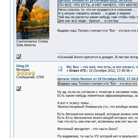
Цитата: Torsion от 19 Октября 2012, 16:15:02
ТО ВСЕ, ЧТО ЕСТЬ, И НЕТ НИЧЕГО, ЧТО МОГЛ
Неча спасать то, что не нуждается в спасении ...
И о неграх говорить можно ... и даже о евреях.
Чай мы не расисты какие нибудь там чтобы табу ту
Для нас все люди - братья ... и сестры
Видимо наш Torsion считает,что "Бог - это все,что 
Сaementarius Civitas
Solis Aeterna
«Осенний Ангел прячется в дождях. В листве янтарн
Oleg.Ol
Re: Бог – это всё, что есть, и нет ничего,
Ветеран
«
Ответ #73 :
19 Октября 2012, 17:48:36 »
Сообщений: 2769
Цитата: Urbis Numen от 19 Октября 2012, 17:34:
Видимо наш Torsion считает,что "Бог - это все,что 
Ну да, если он согласен с тезисом в заглавии темы,
Есть какие-нибудь невнятные афроамериканцы, афр
А вот к тезису темы ...
Умопостигаемый Универсум (то, что вообще можно
Есть бесконечно много вещей, которые можно помыс
Есть Есть бесконечно много вещей которых нет, н
том что есть они или нет, возможны или нет мы не 
Фотонный звездолет - это часть Бога?
По видимому, та часть УУ, которой нет в реальност