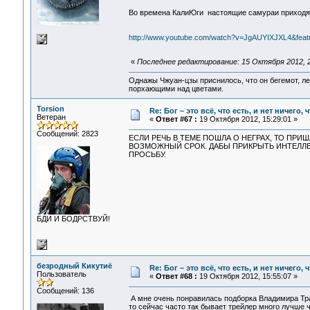
Во времена КалиЮги настоящие самураи приходят
http://www.youtube.com/watch?v=JgAUYIXJXL4&featu
«
Последнее редактирование: 15 Октября 2012, 
Однажы Чжуан-цзы приснилось, что он бегемот, л
порхающими над цветами.
Torsion
Re: Бог – это всё, что есть, и нет ничего,
Ветеран
«
Ответ #67 :
19 Октября 2012, 15:29:01 »
Сообщений: 2823
ЕСЛИ РЕЧЬ В ТЕМЕ ПОШЛА О НЕГРАХ, ТО ПРИ
ВОЗМОЖНЫЙ СРОК. ДАБЫ ПРИКРЫТЬ ИНТЕЛЛЕ
ПРОСЬБУ.
БДИ И БОДРСТВУЙ!
безродный Кикутиё
Re: Бог – это всё, что есть, и нет ничего,
Пользователь
«
Ответ #68 :
19 Октября 2012, 15:55:07 »
Сообщений: 136
А мне очень понравилась подборка Владимира Т
то сейчас часто так бывает трейлер много лучше