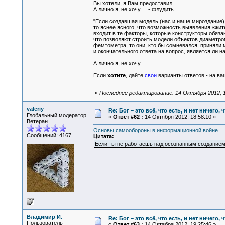
Вы хотели, я Вам предоставил ...
А лично я, не хочу ... - флудить.
"Если создавшая модель (нас и наше мироздание)
то яснее ясного, что возможность выявления «жи
входит в те факторы, которые конструкторы обяза
что позволяют строить модели объектов диаметро
фемтометра, то они, кто бы сомневался, приняли 
и окончательного ответа на вопрос, является ли 
А лично я, не хочу ...
Если
хотите
, дайте
свои
варианты ответов - на ва
«
Последнее редактирование: 14 Октября 2012, 1
valeriy
Re: Бог – это всё, что есть, и нет ничего,
Глобальный модератор
«
Ответ #62 :
14 Октября 2012, 18:58:10 »
Ветеран
Основы самообороны в информационной войне
Сообщений: 4167
Цитата:
Если ты не работаешь над осознанным созданием с
Владимир И.
Re: Бог – это всё, что есть, и нет ничего,
Пользователь
«
Ответ #63 :
14 Октября 2012, 19:25:46 »