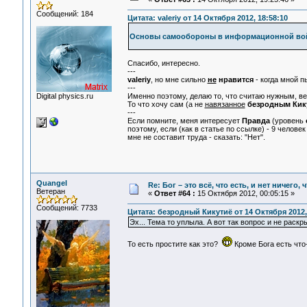
Сообщений: 184
Цитата: valeriy от 14 Октября 2012, 18:58:10
Основы самообороны в информационной во
Спасибо, интересно.
---
valeriy
, но мне сильно
не
нравится
- когда мной 
---
Digital physics.ru
Именно поэтому, делаю то, что считаю нужным, в
То что хочу сам (а не
навязанное
безродным Кик
---
Если помните, меня интересует
Правда
(уровень
поэтому, если (как в статье по ссылке) - 9 человек 
мне не составит труда - сказать: "Нет".
Quangel
Re: Бог – это всё, что есть, и нет ничего,
Ветеран
«
Ответ #64 :
15 Октября 2012, 00:05:15 »
Сообщений: 7733
Цитата: безродный Кикутиё от 14 Октября 2012,
Эх... Тема то уплыла. А вот так вопрос и не раскр
То есть простите как это?
Кроме Бога есть чт