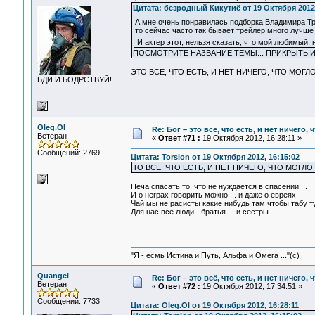
Цитата: безродный Кикутиё от 19 Октября 2012,
А мне очень понравилась подборка Владимира Т
то сейчас часто так бывает трейлер много лучш
И актер этот, нельзя сказать, что мой любимый, 
ПОСМОТРИТЕ НАЗВАНИЕ ТЕМЫ... ПРИКРЫТЬ 
ЭТО ВСЕ, ЧТО ЕСТЬ, И НЕТ НИЧЕГО, ЧТО МОГЛ
БДИ И БОДРСТВУЙ!
Oleg.Ol
Re: Бог – это всё, что есть, и нет ничего,
Ветеран
«
Ответ #71 :
19 Октября 2012, 16:28:11 »
Сообщений: 2769
Цитата: Torsion от 19 Октября 2012, 16:15:02
ТО ВСЕ, ЧТО ЕСТЬ, И НЕТ НИЧЕГО, ЧТО МОГЛО
Неча спасать то, что не нуждается в спасении ...
И о неграх говорить можно ... и даже о евреях.
Чай мы не расисты какие нибудь там чтобы табу ту
Для нас все люди - братья ... и сестры
"Я - есмь Истина и Путь, Альфа и Омега ..."(с)
Quangel
Re: Бог – это всё, что есть, и нет ничего,
Ветеран
«
Ответ #72 :
19 Октября 2012, 17:34:51 »
Сообщений: 7733
Цитата: Oleg.Ol от 19 Октября 2012, 16:28:11