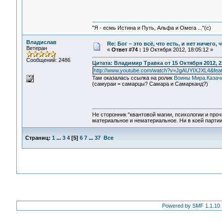
"Я - есмь Истина и Путь, Альфа и Омега ..."(с)
Владислав
Re: Бог – это всё, что есть, и нет ничего,
Ветеран
«
Ответ #74 :
19 Октября 2012, 18:05:12 »
Сообщений: 2486
Цитата: Владимир Травка от 15 Октября 2012, 2
http://www.youtube.com/watch?v=JgAUYIXJXL4&feat
Там оказалась ссылка на ролик
Воины Мира.Казачи
(самураи = самарцы? Самара и Самарканд?)
Не сторонник "квантовой магии, психологии и проч
материальное и нематериальное. Ни в коей партии
Страниц:
1
...
3
4
[
5
]
6
7
...
37
Все
Powered by SMF 1.1.10